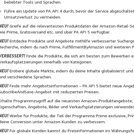
beliebter Tools und Sprachen.
Führe ein Update von PA API 4 durch, bevor der Service abgeschalte
Umsatzverlust zu vermeiden.
NEU!
Greife auf die relevantesten Produktdaten der Amazon-Retail-S
wie Prime, Gratisversand etc. sind über PA API 5 verfügbar.
NEU!
Entdecke Produkte und Angebote mithilfe verbesserter Sucherge
Recherche, indem du nach Prime, FulfillmentByAmazon und weiteren P
VERBESSERT!
Finde die Produkte, die sich am besten zum Bewerben ei
Verkaufsplatzierungen innerhalb von Kategorien.
NEU!
Erobere globale Märkte, indem du deine Inhalte globalisierst und
und verschiedene Sprachen.
NEU!
Finde mehr Angebotsinformationen – PA API 5 bietet neue Ange
SubscribeAndSave-Angebot mit reduzierten Preisen.
Erhalte Programmzugriff auf die neuesten Amazon-Produktangebote, 
Eigenschaften, Angebote, Bilder und Verkaufsplatzierungen verwendes
NEU!
Werbe für Produkte, die Teil der Programme Prime exclusive, Pr
deine Conversion unter Amazon-Kunden zu verbessern.
NEU!
Für globale Kunden kannst du Preisinformationen im Währungsfo