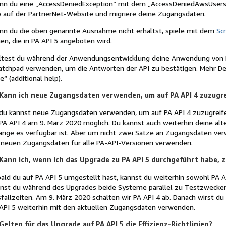
n du eine „AccessDeniedException“ mit dem „AccessDeniedAwsUsers“-C
 auf der PartnerNet-Website und migriere deine Zugangsdaten.
n du die oben genannte Ausnahme nicht erhältst, spiele mit dem
Sc
en, die in PA API 5 angeboten wird.
ltest du während der Anwendungsentwicklung deine Anwendung von F
atchpad verwenden, um die Antworten der API zu bestätigen. Mehr Det
fe“ (additional help).
Kann ich neue Zugangsdaten verwenden, um auf PA API 4 zuzugr
 du kannst neue Zugangsdaten verwenden, um auf PA API 4 zuzugreife
PA API 4 am 9. März 2020 möglich. Du kannst auch weiterhin deine al
ange es verfügbar ist. Aber um nicht zwei Sätze an Zugangsdaten ver
 neuen Zugangsdaten für alle PA-API-Versionen verwenden.
Kann ich, wenn ich das Upgrade zu PA API 5 durchgeführt habe, z
ald du auf PA API 5 umgestellt hast, kannst du weiterhin sowohl PA A
nst du während des Upgrades beide Systeme parallel zu Testzweck
fallzeiten. Am 9. März 2020 schalten wir PA API 4 ab. Danach wirst d
API 5 weiterhin mit den aktuellen Zugangsdaten verwenden.
Gelten für das Upgrade auf PA API 5 die Effizienz-Richtlinien?