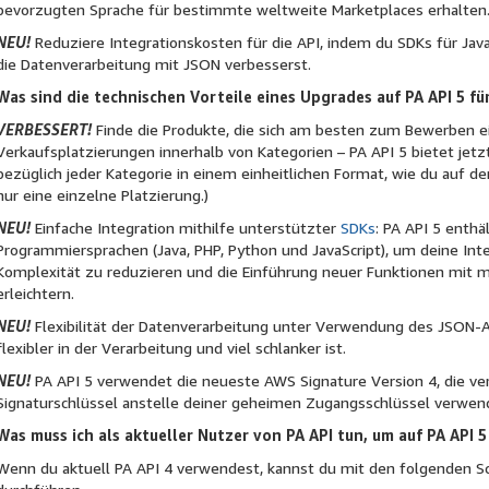
bevorzugten Sprache für bestimmte weltweite Marketplaces erhalten
NEU!
Reduziere Integrationskosten für die API, indem du SDKs für Jav
die Datenverarbeitung mit JSON verbesserst.
Was sind die technischen Vorteile eines Upgrades auf PA API 5 fü
VERBESSERT!
Finde die Produkte, die sich am besten zum Bewerben ei
Verkaufsplatzierungen innerhalb von Kategorien – PA API 5 bietet jet
bezüglich jeder Kategorie in einem einheitlichen Format, wie du auf d
nur eine einzelne Platzierung.)
NEU!
Einfache Integration mithilfe unterstützter
SDKs
: PA API 5 enthä
Programmiersprachen (Java, PHP, Python und JavaScript), um deine Inte
Komplexität zu reduzieren und die Einführung neuer Funktionen mit
erleichtern.
NEU!
Flexibilität der Datenverarbeitung unter Verwendung des JSON-A
flexibler in der Verarbeitung und viel schlanker ist.
NEU!
PA API 5 verwendet die neueste AWS Signature Version 4, die ver
Signaturschlüssel anstelle deiner geheimen Zugangsschlüssel verwend
Was muss ich als aktueller Nutzer von PA API tun, um auf PA API 5
Wenn du aktuell PA API 4 verwendest, kannst du mit den folgenden Sc