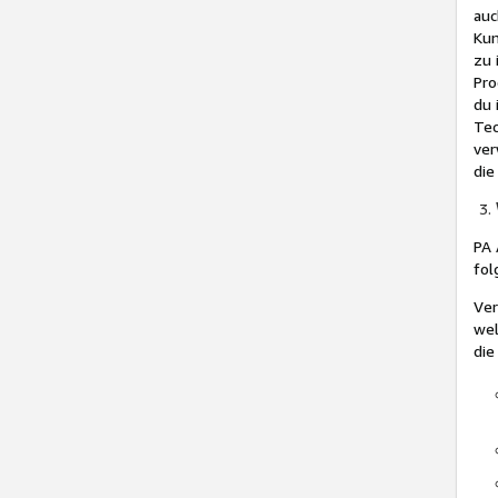
auc
Kun
zu 
Pro
du 
Tec
ver
die
PA 
fol
Ver
wel
die