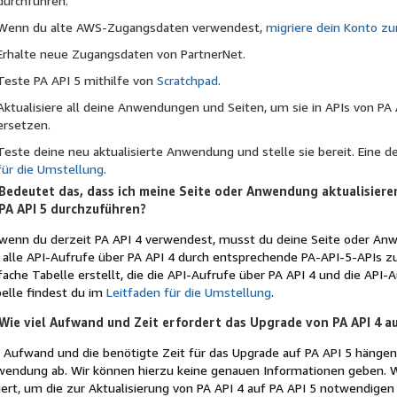
durchführen.
Wenn du alte AWS-Zugangsdaten verwendest,
migriere dein Konto z
Erhalte neue Zugangsdaten von PartnerNet.
Teste PA API 5 mithilfe von
Scratchpad
.
Aktualisiere all deine Anwendungen und Seiten, um sie in APIs von PA 
ersetzen.
Teste deine neu aktualisierte Anwendung und stelle sie bereit. Eine de
für die Umstellung
.
Bedeutet das, dass ich meine Seite oder Anwendung aktualisiere
PA API 5 durchzuführen?
 wenn du derzeit PA API 4 verwendest, musst du deine Seite oder Anwe
alle API-Aufrufe über PA API 4 durch entsprechende PA-API-5-APIs zu
fache Tabelle erstellt, die die API-Aufrufe über PA API 4 und die API-
elle findest du im
Leitfaden für die Umstellung
.
Wie viel Aufwand und Zeit erfordert das Upgrade von PA API 4 au
 Aufwand und die benötigte Zeit für das Upgrade auf PA API 5 hängen
endung ab. Wir können hierzu keine genauen Informationen geben. W
ert, um die zur Aktualisierung von PA API 4 auf PA API 5 notwendig