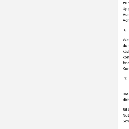
zu 
Upg
Ver
Adr
Wen
du 
kli
kom
fin
Kon
Die
dic
Bit
Nut
Scr