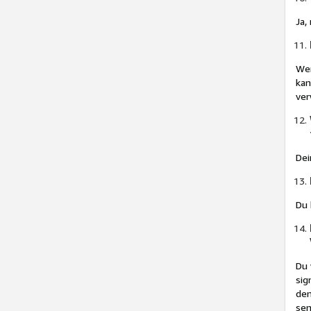
Ja,
Wen
kan
ver
Dei
Du 
Du 
sig
den
sen