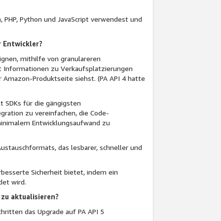
.
a, PHP, Python und JavaScript verwendest und
r Entwickler?
gnen, mithilfe von granulareren
zt Informationen zu Verkaufsplatzierungen
er Amazon-Produktseite siehst. (PA API 4 hatte
lt SDKs für die gängigsten
gration zu vereinfachen, die Code-
 minimalem Entwicklungsaufwand zu
ustauschformats, das lesbarer, schneller und
besserte Sicherheit bietet, indem ein
et wird.
 zu aktualisieren?
hritten das Upgrade auf PA API 5