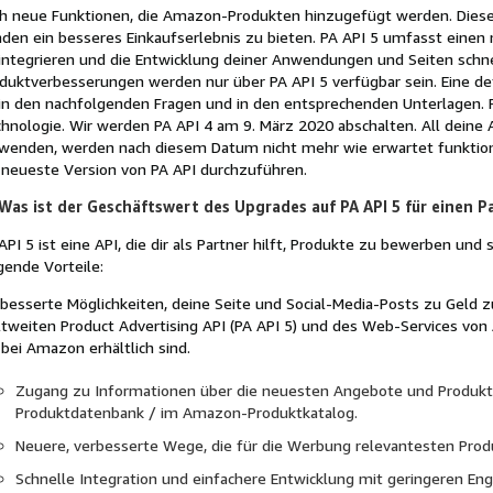
h neue Funktionen, die Amazon-Produkten hinzugefügt werden. Diese 
den ein besseres Einkaufserlebnis zu bieten. PA API 5 umfasst einen 
integrieren und die Entwicklung deiner Anwendungen und Seiten schnel
duktverbesserungen werden nur über PA API 5 verfügbar sein. Eine det
in den nachfolgenden Fragen und in den entsprechenden Unterlagen. P
hnologie. Wir werden PA API 4 am 9. März 2020 abschalten. All deine
wenden, werden nach diesem Datum nicht mehr wie erwartet funktionie
 neueste Version von PA API durchzuführen.
Was ist der Geschäftswert des Upgrades auf PA API 5 für einen P
API 5 ist eine API, die dir als Partner hilft, Produkte zu bewerben und 
gende Vorteile:
besserte Möglichkeiten, deine Seite und Social-Media-Posts zu Geld
tweiten Product Advertising API (PA API 5) und des Web-Services von
 bei Amazon erhältlich sind.
Zugang zu Informationen über die neuesten Angebote und Produk
Produktdatenbank / im Amazon-Produktkatalog.
Neuere, verbesserte Wege, die für die Werbung relevantesten Prod
Schnelle Integration und einfachere Entwicklung mit geringeren E