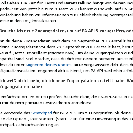
vollziehen. Die Zeit für Tests und Bereitstellung hängt von deinen in
rade-Zeit von jetzt bis zum 9. März 2020 kannst du sowohl auf PA API
einfachung haben wir Informationen zur Fehlerbehebung bereitgestell
esse in den FAQ kontaktieren.
Brauche ich neue Zugangsdaten, um auf PA API 5 zuzugreifen, od
n du deine Zugangsdaten nach dem 30. September 2017 erstellt has
deine Zugangsdaten vor dem 29. September 2017 erstellt hast, besuch
cke auf „Jetzt umstellen“ (migrate now), um deine Zugangsdaten durch
patibel sind. Stelle sicher, dass du dich mit deinem primären Besitz
dest du unter
Migrieren deines Kontos
. Bitte vergewissere dich, dass
figurationsdateien umgehend aktualisierst, um PA API weiterhin erfo
Ich weiß nicht mehr, ob ich neue Zugangsdaten erstellt habe. Wo
Zugangsdaten habe?
 einfachste Art, PA API zu prüfen, besteht darin, die PA-API-Seite in P
h mit deinem primären Besitzerkonto anmeldest.
te verwende das
Scratchpad
für PA API 5, um zu überprüfen, ob deine
ze die Option „Tour starten“ (Start Tour) für eine Einweisung in das T
atchpad-Gebrauchsanleitung an.