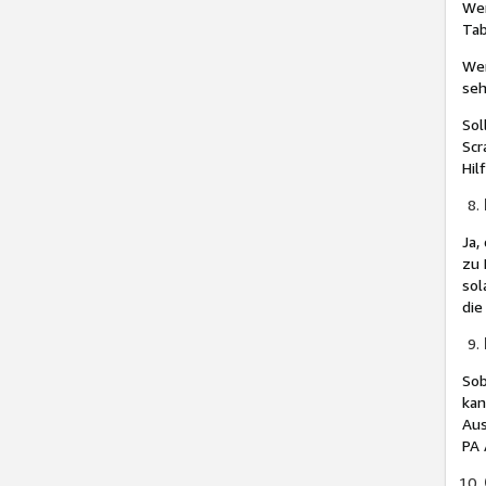
Wen
Tab
Wen
seh
Sol
Scr
Hil
Ja,
zu 
sol
die
Sob
kan
Aus
PA 