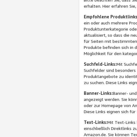
erhalten. Hier erfahren Si
Empfohlene Produktlink
ein oder auch mehrere Prod
Produktunterkategorie oder
aktualisiert, so dass die n
für Seiten mit bestimmten
Produkte befinden sich in 
Möglichkeit für den katego
Suchfeld-Links:
Mit Suchf
Suchfelder sind besonders h
Produktangebote zu identif
zu suchen. Diese Links eign
Banner-Links:
Banner- und 
angezeigt werden. Sie kön
oder zur Homepage von Amaz
Diese Links eignen sich f
Text-Links:
Mit Text-Links
einschließlich Direktlink
Amazon.de. Sie können Textl