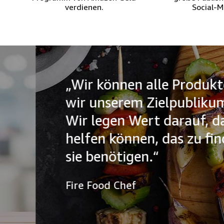
verdienen.
Social-M
„Wir können alle Produkte auf
wir unserem Zielpublikum emp
Wir legen Wert darauf, dass w
helfen können, das zu finden u
sie benötigen.“
Fire Food Chef