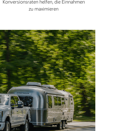
Konversionsraten helfen, die Einnahmen
zu maximieren
„Dur
kann 
unse
Yell