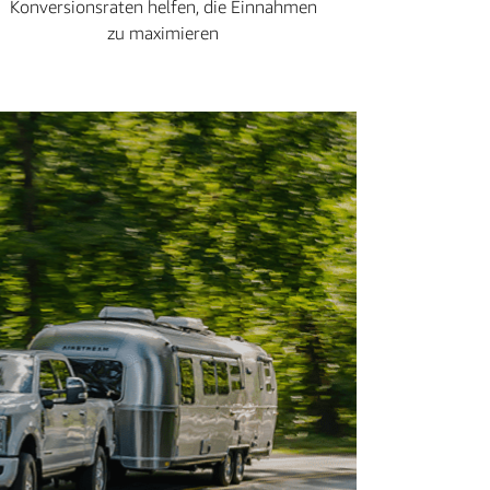
Konversionsraten helfen, die Einnahmen
zu maximieren
„Dur
kann 
unse
Yell