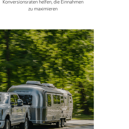
Konversionsraten helfen, die Einnahmen
zu maximieren
„Dur
kann 
unse
Yell