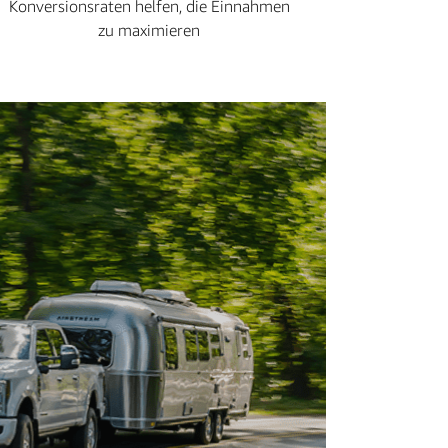
Konversionsraten helfen, die Einnahmen
zu maximieren
„Dur
kann 
unse
Yell