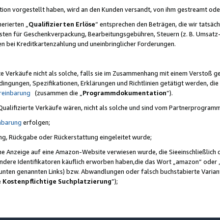
ktion vorgestellt haben, wird an den Kunden versandt, von ihm gestreamt od
erierten „
Qualifizierten Erlöse
“ entsprechen den Beträgen, die wir tatsäch
sten für Geschenkverpackung, Bearbeitungsgebühren, Steuern (z. B. Umsatz-
en bei Kreditkartenzahlung und uneinbringlicher Forderungen.
e Verkäufe nicht als solche, falls sie im Zusammenhang mit einem Verstoß 
ungen, Spezifikationen, Erklärungen und Richtlinien getätigt werden, die 
reinbarung
(zusammen die „
Programmdokumentation
“).
 Qualifizierte Verkäufe wären, nicht als solche und sind vom Partnerprogra
nbarung
erfolgen;
ung, Rückgabe oder Rückerstattung eingeleitet wurde;
ine Anzeige auf eine Amazon-Website verwiesen wurde, die Sieeinschließlich
ndere Identifikatoren käuflich erworben haben,die das Wort „amazon“ oder 
e unten genannten Links) bzw. Abwandlungen oder falsch buchstabierte Varia
e Kostenpflichtige Suchplatzierung
”);