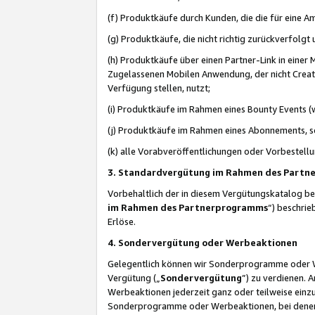
(f) Produktkäufe durch Kunden, die die für eine
(g) Produktkäufe, die nicht richtig zurückverfolg
(h) Produktkäufe über einen Partner-Link in einer
Zugelassenen Mobilen Anwendung, der nicht Creator
Verfügung stellen, nutzt;
(i) Produktkäufe im Rahmen eines Bounty Events (w
(j) Produktkäufe im Rahmen eines Abonnements, so
(k) alle Vorabveröffentlichungen oder Vorbestellu
3. Standardvergütung im Rahmen des Part
Vorbehaltlich der in diesem Vergütungskatalog b
im Rahmen des Partnerprogramms
“) beschri
Erlöse.
4. Sondervergütung oder Werbeaktionen
Gelegentlich können wir Sonderprogramme oder Wer
Vergütung („
Sondervergütung
”) zu verdienen. 
Werbeaktionen jederzeit ganz oder teilweise einz
Sonderprogramme oder Werbeaktionen, bei denen e