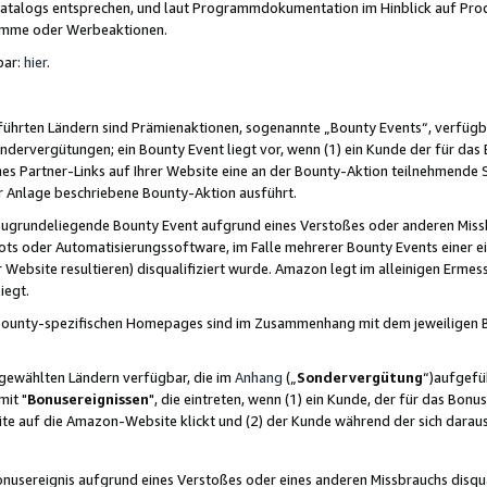
skatalogs entsprechen, und laut Programmdokumentation im Hinblick auf Pr
amme oder Werbeaktionen.
bar:
hier
.
führten Ländern sind Prämienaktionen, sogenannte „Bounty Events“, verfügb
Sondervergütungen; ein Bounty Event liegt vor, wenn (1) ein Kunde der für da
nes Partner-Links auf Ihrer Website eine an der Bounty-Aktion teilnehmende 
er Anlage beschriebene Bounty-Aktion ausführt.
ugrundeliegende Bounty Event aufgrund eines Verstoßes oder anderen Miss
ots oder Automatisierungssoftware, im Falle mehrerer Bounty Events einer e
r Website resultieren) disqualifiziert wurde. Amazon legt im alleinigen Ermess
iegt.
n Bounty-spezifischen Homepages sind im Zusammenhang mit dem jeweiligen
sgewählten Ländern verfügbar, die im
Anhang
(„
Sondervergütung
“)aufgefüh
it "
Bonusereignissen
", die eintreten, wenn (1) ein Kunde, der für das Bon
bsite auf die Amazon-Website klickt und (2) der Kunde während der sich dar
usereignis aufgrund eines Verstoßes oder eines anderen Missbrauchs disqua