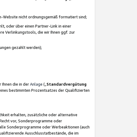
azon-Website nicht ordnungsgemäß formatiert sind;
, oder über einen Partner-Link in einer
e Verlinkungstools, die wir Ihnen ggf. zur
ütungen gezahlt werden);
 Ihnen die in der
Anlage
(„
Standardvergütung
ines bestimmten Prozentsatzes der Qualifizierten
eit erhalten, zusätzliche oder alternative
as Recht vor, Sonderprogramme oder
für alle Sonderprogramme oder Werbeaktionen (auch
lifizierende Ausschlusstatbestände, die im