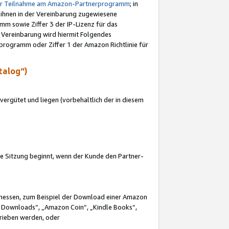
ur Teilnahme am Amazon-Partnerprogramm
; in
 ihnen in der Vereinbarung zugewiesene
m sowie Ziffer 3 der IP-Lizenz für das
 Vereinbarung wird hiermit Folgendes
programm oder Ziffer 1 der Amazon Richtlinie für
talog“)
ergütet und liegen (vorbehaltlich der in diesem
i die Sitzung beginnt, wenn der Kunde den Partner-
Ermessen, zum Beispiel der Download einer Amazon
 Downloads“, „Amazon Coin“, „Kindle Books“,
trieben werden, oder