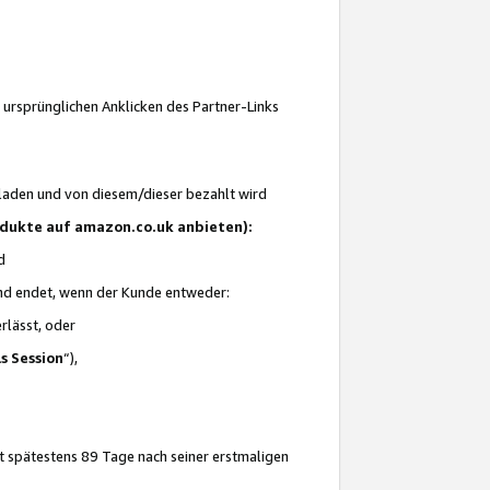
 ursprünglichen Anklicken des Partner-Links
laden und von diesem/dieser bezahlt wird
rodukte auf amazon.co.uk anbieten):
d
 und endet, wenn der Kunde entweder:
erlässt, oder
ls Session
“),
t spätestens 89 Tage nach seiner erstmaligen