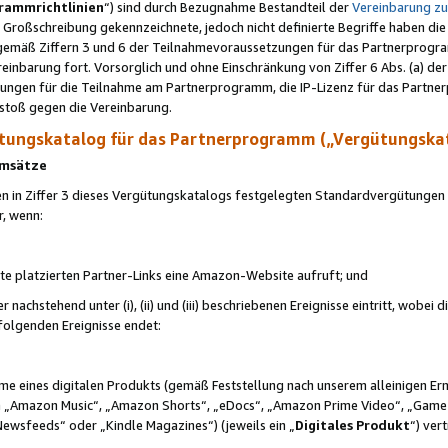
rammrichtlinien
“) sind durch Bezugnahme Bestandteil der
Vereinbarung z
Großschreibung gekennzeichnete, jedoch nicht definierte Begriffe haben die
 gemäß Ziffern 3 und 6 der Teilnahmevoraussetzungen für das Partnerprogram
nbarung fort. Vorsorglich und ohne Einschränkung von Ziffer 6 Abs. (a) der
ungen für die Teilnahme am Partnerprogramm, die IP-Lizenz für das Partner
rstoß gegen die Vereinbarung.
ungskatalog für das Partnerprogramm („Vergütungska
 Umsätze
n in Ziffer 3 dieses Vergütungskatalogs festgelegten Standardvergütungen v
r, wenn:
ite platzierten Partner-Links eine Amazon-Website aufruft; und
r nachstehend unter (i), (ii) und (iii) beschriebenen Ereignisse eintritt, wobe
 folgenden Ereignisse endet:
hme eines digitalen Produkts (gemäß Feststellung nach unserem alleinigen 
 „Amazon Music“, „Amazon Shorts“, „eDocs“, „Amazon Prime Video“, „Game
Newsfeeds“ oder „Kindle Magazines“) (jeweils ein „
Digitales Produkt
“) ver