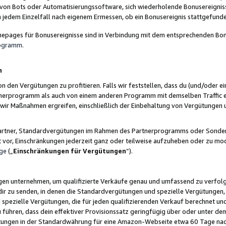
 von Bots oder Automatisierungssoftware, sich wiederholende Bonusereignisse
n jedem Einzelfall nach eigenem Ermessen, ob ein Bonusereignis stattgefund
epages für Bonusereignisse sind in Verbindung mit dem entsprechenden Bonu
rogramm
.
n
den Vergütungen zu profitieren. Falls wir feststellen, dass du (und/oder ein
erprogramm als auch von einem anderen Programm mit demselben Traffic ei
n wir Maßnahmen ergreifen, einschließlich der Einbehaltung von Vergütunge
r Partner, Standardvergütungen im Rahmen des Partnerprogramms oder Sonde
ht vor, Einschränkungen jederzeit ganz oder teilweise aufzuheben oder zu mod
ge
(„
Einschränkungen für Vergütungen
“).
ngen unternehmen, um qualifizierte Verkäufe genau und umfassend zu verfol
dir zu senden, in denen die Standardvergütungen und spezielle Vergütungen, 
pezielle Vergütungen, die für jeden qualifizierenden Verkauf berechnet un
 führen, dass dein effektiver Provisionssatz geringfügig über oder unter dem
ungen in der Standardwährung für eine Amazon-Webseite etwa 60 Tage nach