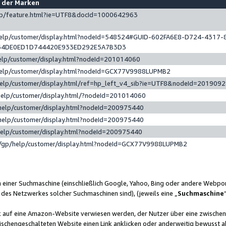
e der Marken
gp/feature.html?ie=UTF8&docId=1000642963
help/customer/display.html?nodeId=548524#GUID-602FA6E8-D724-4317-
64DE0ED1D744420E933ED292E5A7B3D3
elp/customer/display.html?nodeId=201014060
help/customer/display.html?nodeId=GCX77V9988LUPMB2
help/customer/display.html/ref=hp_left_v4_sib?ie=UTF8&nodeId=201909
help/customer/display.html/?nodeId=201014060
help/customer/display.html?nodeId=200975440
help/customer/display.html?nodeId=200975440
help/customer/display.html?nodeId=200975440
/gp/help/customer/display.html?nodeId=GCX77V9988LUPMB2
n einer Suchmaschine (einschließlich Google, Yahoo, Bing oder andere Webp
 des Netzwerkes solcher Suchmaschinen sind), (jeweils eine „
Suchmaschine
nk auf eine Amazon-Website verwiesen werden, der Nutzer über eine zwische
ischengeschalteten Website einen Link anklicken oder anderweitig bewusst a