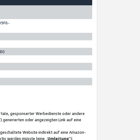
89F6-
280
ortale, gesponserter Werbedienste oder andere
“) generierten oder angezeigten Link auf eine
ngeschaltete Website indirekt auf eine Amazon-
ktiv werden müsste (eine „
Umleitung
“);