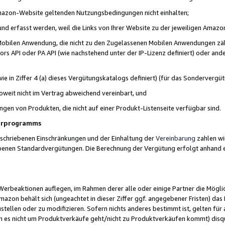
 Amazon-Website geltenden Nutzungsbedingungen nicht einhalten;
t und erfasst werden, weil die Links von Ihrer Website zu der jeweiligen Am
 Mobilen Anwendung, die nicht zu den Zugelassenen Mobilen Anwendungen zählt
s API oder PA API (wie nachstehend unter der IP-Lizenz definiert) oder ander
ie in Ziffer 4 (a) dieses Vergütungskatalogs definiert) (für das Sonderverg
weit nicht im Vertrag abweichend vereinbart, und
ngen von Produkten, die nicht auf einer Produkt-Listenseite verfügbar sind.
nerprogramms
eschriebenen Einschränkungen und der Einhaltung der
Vereinbarung
zahlen wir
ebenen Standardvergütungen. Die Berechnung der Vergütung erfolgt anhand e
beaktionen auflegen, im Rahmen derer alle oder einige Partner die Möglichk
Amazon behält sich (ungeachtet in dieser Ziffer ggf. angegebener Fristen) d
ustellen oder zu modifizieren. Sofern nichts anderes bestimmt ist, gelten 
s nicht um Produktverkäufe geht/nicht zu Produktverkäufen kommt) disqua