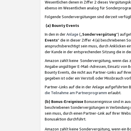
Wesentlichen denen in Ziffer 2 dieses Vergütung
ebenso im Wesentlichen analog für Sonderprogr
Folgende Sondervergütungen sind derzeit verfüg
(a) Bounty Events
In den in der
Anlage
(„
Sondervergütung
“) aufge
Events
“ die in dieser Ziffer 4 (a) beschriebenen 
anspruchsberechtigt sein muss, durch Anklicken ei
der Kunde in der entsprechenden Sitzung die in d
Amazon zahlt keine Sondervergütung, wenn das z
Angabe ungültiger E-Mail-Adressen, Einsatz von B
Bounty Events, die nicht aus Partner-Links auf Ihre
gegeben ist oder ein Verstoß oder Missbrauch vorl
Partner-Links auf die in der Anlage aufgeführte
die Teilnahme am Partnerprogramm
erlaubt.
(b) Bonus-Ereignisse
Bonusereignisse sind in au
beschriebenen Sondervergütungen in Verbindung m
sein muss, durch einen Partner-Link auf Ihrer We
Bonusaktion durchführt.
Amazon zahlt keine Sondervergütung, wenn ein Bon