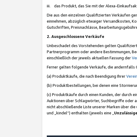
iii. das Produkt, das Sie mit der Alexa-Einkaufsa
Die aus den einzelnen Qualifizierten Verkäufen gen
einnehmen, abzüglich etwaiger Versandkosten, Ko
Gutschriften, Preisnachlässe, Bearbeitungsgebühr
2. Ausgeschlossene Verkäufe
Unbeschadet des Vorstehenden gelten Qualifiziert
Partnerprogramm oder andere Bestimmungen, Beding
einschließlich der jeweils aktuellen Fassung der
Ve
Ferner gelten folgende Verkäufe, die andernfalls
(a) Produktkäufe, die nach Beendigung Ihrer
Verei
(b) Produktbestellungen, bei denen eine Stornier
(c) Produktkäufe durch einen Kunden, der durch e
Auktionen über Schlagwörter, Suchbegriffe oder a
nicht abschließende Liste unserer Marken über di
und „kindel“) enthalten (jeweils eine „
Unzulässig