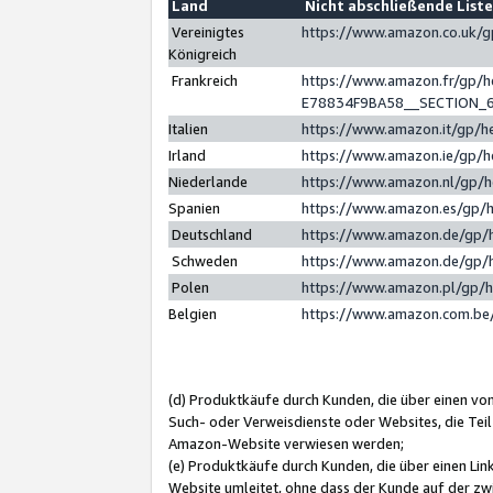
Land
Nicht abschließende List
Vereinigtes
https://www.amazon.co.uk/
Königreich
Frankreich
https://www.amazon.fr/gp/
E78834F9BA58__SECTION_
Italien
https://www.amazon.it/gp/h
Irland
https://www.amazon.ie/gp/
Niederlande
https://www.amazon.nl/gp/
Spanien
https://www.amazon.es/gp/
Deutschland
https://www.amazon.de/gp/
Schweden
https://www.amazon.de/gp/
Polen
https://www.amazon.pl/gp/
Belgien
https://www.amazon.com.be
(d) Produktkäufe durch Kunden, die über einen vo
Such- oder Verweisdienste oder Websites, die Teil
Amazon-Website verwiesen werden;
(e) Produktkäufe durch Kunden, die über einen Li
Website umleitet, ohne dass der Kunde auf der zw