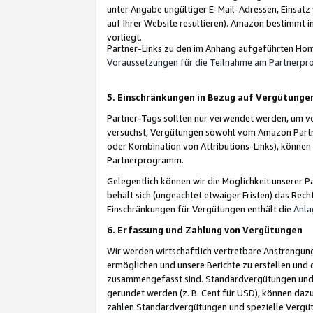
unter Angabe ungültiger E-Mail-Adressen, Einsatz
auf Ihrer Website resultieren). Amazon bestimmt i
vorliegt.
Partner-Links zu den im Anhang aufgeführten Hom
Voraussetzungen für die Teilnahme am Partnerp
5. Einschränkungen in Bezug auf Vergütunge
Partner-Tags sollten nur verwendet werden, um von 
versuchst, Vergütungen sowohl vom Amazon Partn
oder Kombination von Attributions-Links), könne
Partnerprogramm.
Gelegentlich können wir die Möglichkeit unsere
behält sich (ungeachtet etwaiger Fristen) das Rec
Einschränkungen für Vergütungen enthält die
Anla
6. Erfassung und Zahlung von Vergütungen
Wir werden wirtschaftlich vertretbare Anstrengu
ermöglichen und unsere Berichte zu erstellen und 
zusammengefasst sind. Standardvergütungen und s
gerundet werden (z. B. Cent für USD), können dazu
zahlen Standardvergütungen und spezielle Vergüt