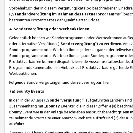
Vorbehaltlich der in diesem Vergütungskatalog beschriebenen Einschr
(„
Standardvergütung im Rahmen des Partnerprogramms
“) besc
bestimmten Prozentsatzes der Qualifizierten Erlöse.
4. Sondervergütung oder Werbeaktionen
Gelegentlich können wir Sonderprogramme oder Werbeaktionen auflegen,
oder alternative Vergütung („
Sondervergütung
”) zu verdienen. Amazo
Sonderprogramme oder Werbeaktionen jederzeit ganz oder teilweise einz
Sonderprogramme oder Werbeaktionen (auch Sonderprogramme oder We
Produktverkäufen kommt) disqualifizierende Ausschlusstatbestände, di
Programmdokumentation im Hinblick auf Produktverkäufe geltende E
Werbeaktionen.
Folgende Sondervergütungen sind derzeit verfügbar:
hier
.
(a) Bounty Events
In den in der
Anlage
(„
Sondervergütung
“) aufgeführten Ländern sind
Zusammenhang mit „
Bounty Events
“ die in dieser Ziffer 4 (a) besch
Bounty Event wie in der Anlage beschrieben anspruchsberechtigt sein mu
teilnehmende Startseite einer Amazon-Website aufruft und (2) der Kun
ausführt.
Amazon zahlt keine Sondervergütung, wenn das zugrundeliegende Boun