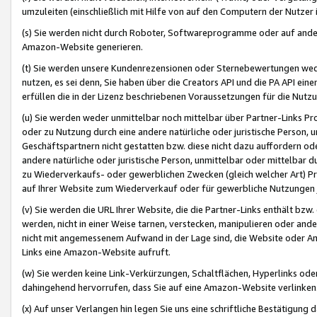
umzuleiten (einschließlich mit Hilfe von auf den Computern der Nutzer i
(s) Sie werden nicht durch Roboter, Softwareprogramme oder auf andere
Amazon-Website generieren.
(t) Sie werden unsere Kundenrezensionen oder Sternebewertungen wed
nutzen, es sei denn, Sie haben über die Creators API und die PA API e
erfüllen die in der Lizenz beschriebenen Voraussetzungen für die Nutzu
(u) Sie werden weder unmittelbar noch mittelbar über Partner-Links P
oder zu Nutzung durch eine andere natürliche oder juristische Person,
Geschäftspartnern nicht gestatten bzw. diese nicht dazu auffordern od
andere natürliche oder juristische Person, unmittelbar oder mittelbar
zu Wiederverkaufs- oder gewerblichen Zwecken (gleich welcher Art) 
auf Ihrer Website zum Wiederverkauf oder für gewerbliche Nutzungen 
(v) Sie werden die URL Ihrer Website, die die Partner-Links enthält b
werden, nicht in einer Weise tarnen, verstecken, manipulieren oder and
nicht mit angemessenem Aufwand in der Lage sind, die Website oder A
Links eine Amazon-Website aufruft.
(w) Sie werden keine Link-Verkürzungen, Schaltflächen, Hyperlinks ode
dahingehend hervorrufen, dass Sie auf eine Amazon-Website verlinken
(x) Auf unser Verlangen hin legen Sie uns eine schriftliche Bestätigung