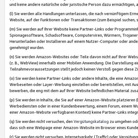
und keine andere natürliche oder juristische Person dazu ermächtigen, a
(l) Sie werden alle Handlungen unterlassen, die nach vernünftigem Erme
Website, auf der Funktionen oder Transaktionen (zum Beispiel suchen, s
(m) Sie werden auf Ihrer Website keine Partner-Links oder Programmin
Spionagesoftware, Schadsoftware, Computerviren, Würmern, Trojaner
Herunterladen oder Installieren auf einem Nutzer-Computer oder ande
genehmigt wurden.
(n) Sie werden Amazon-Websites oder Teile davon nicht auf Ihrer Websi
(z. B., WebView) innerhalb einer Mobilen Anwendung. Die Darstellung ein
Teilnahmevoraussetzungen stellt jedoch keinen Verstoß gegen diese Zif
(o) Sie werden keine Partner-Links oder andere Inhalte, die eine Am
Werbeseiten oder Layer-Werbung einstellen oder bereitstellen, mit Au
bewerben, die eng mit dem auf Ihrer Website befindlichen Material z
(p) Sie werden in Inhalte, die Sie auf einer Amazon-Website platzier
Werbediensten oder in einer Kundenbewertung, einem Forum, einem Wun
einer Amazon-Website verfügbaren Kontext) keine Partner-Links integr
(q) Sie werden nicht versuchen, den
Vergütungskatalog
zu umgehen oder
dass sich eine Webpage einer Amazon-Website im Browser eines Kunden 
(r) Sie werden nicht versuchen, Internetverkehr (Traffic) oder Vergü