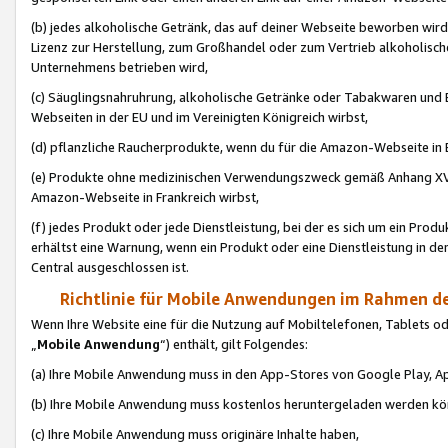
(b) jedes alkoholische Getränk, das auf deiner Webseite beworben wird
Lizenz zur Herstellung, zum Großhandel oder zum Vertrieb alkoholisch
Unternehmens betrieben wird,
(c) Säuglingsnahruhrung, alkoholische Getränke oder Tabakwaren und E
Webseiten in der EU und im Vereinigten Königreich wirbst,
(d) pflanzliche Raucherprodukte, wenn du für die Amazon-Webseite in B
(e) Produkte ohne medizinischen Verwendungszweck gemäß Anhang XVI 
Amazon-Webseite in Frankreich wirbst,
(f) jedes Produkt oder jede Dienstleistung, bei der es sich um ein Prod
erhältst eine Warnung, wenn ein Produkt oder eine Dienstleistung in de
Central ausgeschlossen ist.
Richtlinie für Mobile Anwendungen im Rahmen de
Wenn Ihre Website eine für die Nutzung auf Mobiltelefonen, Tablets 
„
Mobile Anwendung
“) enthält, gilt Folgendes:
(a) Ihre Mobile Anwendung muss in den App-Stores von Google Play, A
(b) Ihre Mobile Anwendung muss kostenlos heruntergeladen werden könn
(c) Ihre Mobile Anwendung muss originäre Inhalte haben,