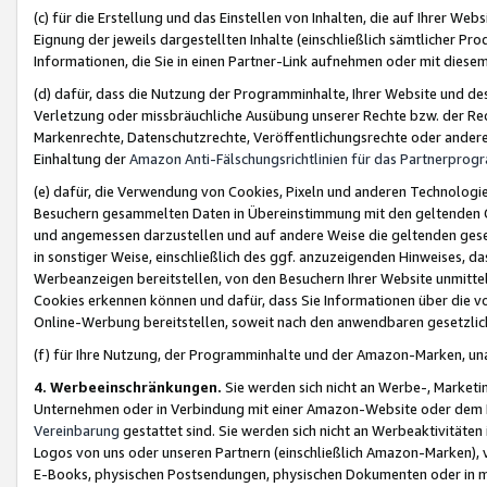
(c) für die Erstellung und das Einstellen von Inhalten, die auf Ihrer We
Eignung der jeweils dargestellten Inhalte (einschließlich sämtlicher 
Informationen, die Sie in einen Partner-Link aufnehmen oder mit diese
(d) dafür, dass die Nutzung der Programminhalte, Ihrer Website und des 
Verletzung oder missbräuchliche Ausübung unserer Rechte bzw. der Recht
Markenrechte, Datenschutzrechte, Veröffentlichungsrechte oder anderer
Einhaltung der
Amazon Anti-Fälschungsrichtlinien für das Partnerpro
(e) dafür, die Verwendung von Cookies, Pixeln und anderen Technologien
Besuchern gesammelten Daten in Übereinstimmung mit den geltenden Ge
und angemessen darzustellen und auf andere Weise die geltenden geset
in sonstiger Weise, einschließlich des ggf. anzuzeigenden Hinweises, d
Werbeanzeigen bereitstellen, von den Besuchern Ihrer Website unmitte
Cookies erkennen können und dafür, dass Sie Informationen über die v
Online-Werbung bereitstellen, soweit nach den anwendbaren gesetzlic
(f) für Ihre Nutzung, der Programminhalte und der Amazon-Marken, u
4. Werbeeinschränkungen.
Sie werden sich nicht an Werbe-, Market
Unternehmen oder in Verbindung mit einer Amazon-Website oder dem Pa
Vereinbarung
gestattet sind. Sie werden sich nicht an Werbeaktivitäten
Logos von uns oder unseren Partnern (einschließlich Amazon-Marken), 
E-Books, physischen Postsendungen, physischen Dokumenten oder in 