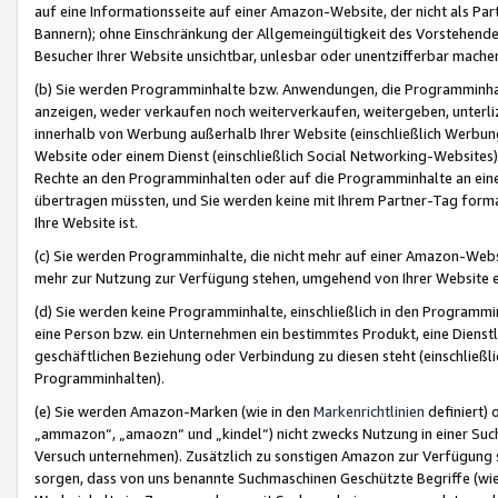
auf eine Informationsseite auf einer Amazon-Website, der nicht als Part
Bannern); ohne Einschränkung der Allgemeingültigkeit des Vorstehende
Besucher Ihrer Website unsichtbar, unlesbar oder unentzifferbar mache
(b) Sie werden Programminhalte bzw. Anwendungen, die Programminhalt
anzeigen, weder verkaufen noch weiterverkaufen, weitergeben, unterli
innerhalb von Werbung außerhalb Ihrer Website (einschließlich Werbun
Website oder einem Dienst (einschließlich Social Networking-Website
Rechte an den Programminhalten oder auf die Programminhalte an eine a
übertragen müssten, und Sie werden keine mit Ihrem Partner-Tag formati
Ihre Website ist.
(c) Sie werden Programminhalte, die nicht mehr auf einer Amazon-Websit
mehr zur Nutzung zur Verfügung stehen, umgehend von Ihrer Website e
(d) Sie werden keine Programminhalte, einschließlich in den Programmin
eine Person bzw. ein Unternehmen ein bestimmtes Produkt, eine Dienstle
geschäftlichen Beziehung oder Verbindung zu diesen steht (einschließli
Programminhalten).
(e) Sie werden Amazon-Marken (wie in den
Markenrichtlinien
definiert) 
„ammazon“, „amaozn“ und „kindel“) nicht zwecks Nutzung in einer Suc
Versuch unternehmen). Zusätzlich zu sonstigen Amazon zur Verfügung 
sorgen, dass von uns benannte Suchmaschinen Geschützte Begriffe (wie 