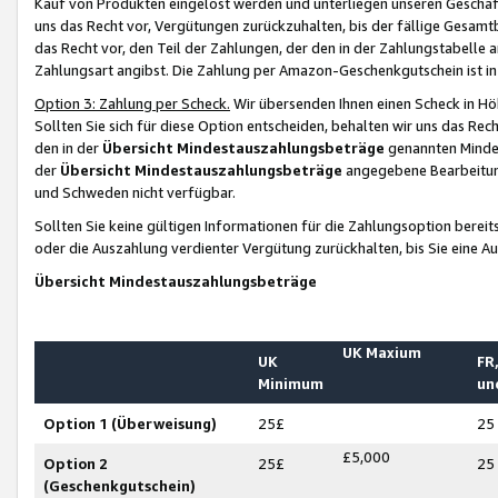
Kauf von Produkten eingelöst werden und unterliegen unseren Geschäf
uns das Recht vor, Vergütungen zurückzuhalten, bis der fällige Gesamt
das Recht vor, den Teil der Zahlungen, der den in der Zahlungstabelle 
Zahlungsart angibst. Die Zahlung per Amazon-Geschenkgutschein ist in
Option 3: Zahlung per Scheck.
Wir übersenden Ihnen einen Scheck in Höh
Sollten Sie sich für diese Option entscheiden, behalten wir uns das Rec
den in der
Übersicht Mindestauszahlungsbeträge
genannten Mindest
der
Übersicht Mindestauszahlungsbeträge
angegebene Bearbeitung
und Schweden nicht verfügbar.
Sollten Sie keine gültigen Informationen für die Zahlungsoption bereit
oder die Auszahlung verdienter Vergütung zurückhalten, bis Sie eine A
Übersicht Mindestauszahlungsbeträge
UK Maxium
UK
FR,
Minimum
un
Option 1 (Überweisung)
25£
25
£5,000
Option 2
25£
25
(Geschenkgutschein)