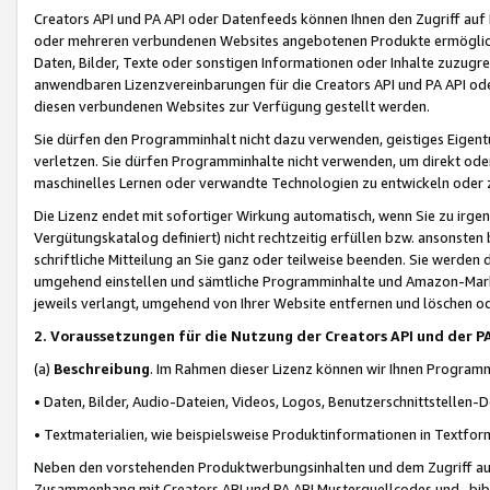
Creators API und PA API oder Datenfeeds können Ihnen den Zugriff auf D
oder mehreren verbundenen Websites angebotenen Produkte ermögliche
Daten, Bilder, Texte oder sonstigen Informationen oder Inhalte zuzugre
anwendbaren Lizenzvereinbarungen für die Creators API und PA API od
diesen verbundenen Websites zur Verfügung gestellt werden.
Sie dürfen den Programminhalt nicht dazu verwenden, geistiges Eigent
verletzen. Sie dürfen Programminhalte nicht verwenden, um direkt ode
maschinelles Lernen oder verwandte Technologien zu entwickeln oder zu
Die Lizenz endet mit sofortiger Wirkung automatisch, wenn Sie zu irg
Vergütungskatalog definiert) nicht rechtzeitig erfüllen bzw. ansonsten
schriftliche Mitteilung an Sie ganz oder teilweise beenden. Sie werden
umgehend einstellen und sämtliche Programminhalte und Amazon-Marke
jeweils verlangt, umgehend von Ihrer Website entfernen und löschen od
2. Voraussetzungen für die Nutzung der Creators API und der P
(a)
Beschreibung
. Im Rahmen dieser Lizenz können wir Ihnen Programmi
• Daten, Bilder, Audio-Dateien, Videos, Logos, Benutzerschnittstellen-
• Textmaterialien, wie beispielsweise Produktinformationen in Textfor
Neben den vorstehenden Produktwerbungsinhalten und dem Zugriff auf 
Zusammenhang mit Creators API und PA API Musterquellcodes und -bibli