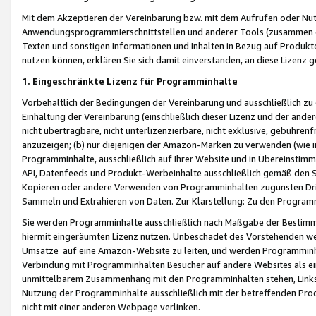
Mit dem Akzeptieren der Vereinbarung bzw. mit dem Aufrufen oder Nutz
Anwendungsprogrammierschnittstellen und anderer Tools (zusammen die
Texten und sonstigen Informationen und Inhalten in Bezug auf Produkte
nutzen können, erklären Sie sich damit einverstanden, an diese Lizenz 
1. Eingeschränkte Lizenz für Programminhalte
Vorbehaltlich der Bedingungen der Vereinbarung und ausschließlich z
Einhaltung der Vereinbarung (einschließlich dieser Lizenz und der ande
nicht übertragbare, nicht unterlizenzierbare, nicht exklusive, gebühren
anzuzeigen; (b) nur diejenigen der Amazon-Marken zu verwenden (wie in 
Programminhalte, ausschließlich auf Ihrer Website und in Übereinstimmu
API, Datenfeeds und Produkt-Werbeinhalte ausschließlich gemäß den Spe
Kopieren oder andere Verwenden von Programminhalten zugunsten Dri
Sammeln und Extrahieren von Daten. Zur Klarstellung: Zu den Program
Sie werden Programminhalte ausschließlich nach Maßgabe der Besti
hiermit eingeräumten Lizenz nutzen. Unbeschadet des Vorstehenden we
Umsätze auf eine Amazon-Website zu leiten, und werden Programminhal
Verbindung mit Programminhalten Besucher auf andere Websites als ein
unmittelbarem Zusammenhang mit den Programminhalten stehen, Links z
Nutzung der Programminhalte ausschließlich mit der betreffenden Pr
nicht mit einer anderen Webpage verlinken.