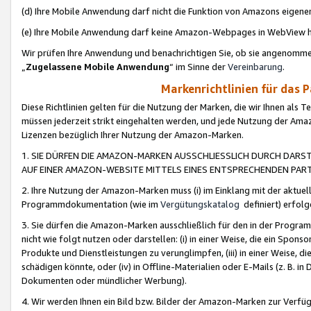
(d) Ihre Mobile Anwendung darf nicht die Funktion von Amazons eige
(e) Ihre Mobile Anwendung darf keine Amazon-Webpages in WebView 
Wir prüfen Ihre Anwendung und benachrichtigen Sie, ob sie angenomm
„
Zugelassene Mobile Anwendung
“ im Sinne der
Vereinbarung
.
Markenrichtlinien für das 
Diese Richtlinien gelten für die Nutzung der Marken, die wir Ihnen als 
müssen jederzeit strikt eingehalten werden, und jede Nutzung der Ama
Lizenzen bezüglich Ihrer Nutzung der Amazon-Marken.
1. SIE DÜRFEN DIE AMAZON-MARKEN AUSSCHLIESSLICH DURCH DARS
AUF EINER AMAZON-WEBSITE MITTELS EINES ENTSPRECHENDEN PART
2. Ihre Nutzung der Amazon-Marken muss (i) im Einklang mit der aktuells
Programmdokumentation (wie im
Vergütungskatalog
definiert) erfolg
3. Sie dürfen die Amazon-Marken ausschließlich für den in der Progr
nicht wie folgt nutzen oder darstellen: (i) in einer Weise, die ein Spo
Produkte und Dienstleistungen zu verunglimpfen, (iii) in einer Weise
schädigen könnte, oder (iv) in Offline-Materialien oder E-Mails (z. B.
Dokumenten oder mündlicher Werbung).
4. Wir werden Ihnen ein Bild bzw. Bilder der Amazon-Marken zur Verfüg