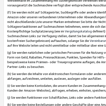
Werbeinhalte im Zusammenhang mit Suchergebnissen verwendet werden,
vorausgesetzt die Suchmaschine verfügt über entsprechende Ausschlu
(f) Sie werden nicht auf Schlagwörter, Suchbegriffe oder andere Ident
Amazon oder unseren verbundenen Unternehmen oder Abwandlungen bzw
nicht abschließende Liste unserer Marken entnehmen Sie bitte der Nich
Schlagwortauktionen auf Suchmaschinen teilnehmen, wenn die sich da
Kostenpflichtige Suchplatzierung (wie im
Vergütungskatalog
definiert
Suchmaschinen Links zur Verfügung stellen, damit Sie bei allgemeinen I
kostenfreien Suchergebnissen) auftauchen, solange Sie die
Vereinbaru
auf Ihre Website leiten und nicht unmittelbar oder mittelbar über eine
(g) Sie werden natürlichen oder juristischen Personen für die Nutzung 
Form von Geld, Rabatten, Preisnachlässen, Punkten, Spenden für Hilfs
beispielsweise keine Prämien- oder Treueprogramme auflegen, die Anrei
Partner-Links zu besuchen.
(h) Sie werden die Inhalte von elektronischen Formularen oder anderem M
abfangen, aufzeichnen, umleiten, auslesen, auslegen oder ausfüllen.
(i) Sie werden keine Kontodaten, die unsere Kunden im Zusammenhang 
Kunden der Amazon-Websites), abfragen, erheben, einholen, speichern,
(j) Sie werden Funktionen von Schaltflächen, Links oder andere Funkti
(k) Sie werden keine Bestellungen oder andere Geschäfte über eine Ama