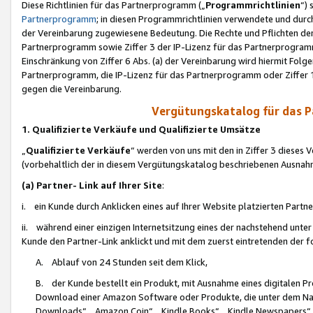
Diese Richtlinien für das Partnerprogramm („
Programmrichtlinien
“)
Partnerprogramm
; in diesen Programmrichtlinien verwendete und durch
der Vereinbarung zugewiesene Bedeutung. Die Rechte und Pflichten de
Partnerprogramm sowie Ziffer 3 der IP-Lizenz für das Partnerprogram
Einschränkung von Ziffer 6 Abs. (a) der Vereinbarung wird hiermit Fol
Partnerprogramm, die IP-Lizenz für das Partnerprogramm oder Ziffer 1
gegen die Vereinbarung.
Vergütungskatalog für das 
1. Qualifizierte Verkäufe und Qualifizierte Umsätze
„
Qualifizierte Verkäufe
“ werden von uns mit den in Ziffer 3 diese
(vorbehaltlich der in diesem Vergütungskatalog beschriebenen Ausnah
(a) Partner- Link auf Ihrer Site
:
i. ein Kunde durch Anklicken eines auf Ihrer Website platzierten Part
ii. während einer einzigen Internetsitzung eines der nachstehend unter (i)
Kunde den Partner-Link anklickt und mit dem zuerst eintretenden der f
A. Ablauf von 24 Stunden seit dem Klick,
B. der Kunde bestellt ein Produkt, mit Ausnahme eines digitalen P
Download einer Amazon Software oder Produkte, die unter dem N
Downloads“, „Amazon Coin“, „Kindle Books“, „Kindle Newspapers“, „