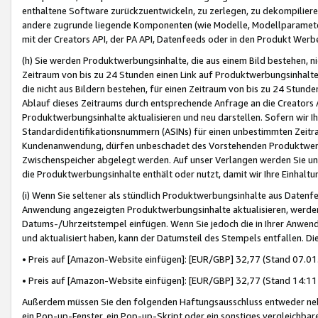
enthaltene Software zurückzuentwickeln, zu zerlegen, zu dekompilier
andere zugrunde liegende Komponenten (wie Modelle, Modellparameter
mit der Creators API, der PA API, Datenfeeds oder in den Produkt Werb
(h) Sie werden Produktwerbungsinhalte, die aus einem Bild bestehen, ni
Zeitraum von bis zu 24 Stunden einen Link auf Produktwerbungsinhalte
die nicht aus Bildern bestehen, für einen Zeitraum von bis zu 24 Stund
Ablauf dieses Zeitraums durch entsprechende Anfrage an die Creators 
Produktwerbungsinhalte aktualisieren und neu darstellen. Sofern wir Ih
Standardidentifikationsnummern (ASINs) für einen unbestimmten Zeitra
Kundenanwendung, dürfen unbeschadet des Vorstehenden Produktwerbu
Zwischenspeicher abgelegt werden. Auf unser Verlangen werden Sie un
die Produktwerbungsinhalte enthält oder nutzt, damit wir Ihre Einhalt
(i) Wenn Sie seltener als stündlich Produktwerbungsinhalte aus Datenfe
Anwendung angezeigten Produktwerbungsinhalte aktualisieren, werden 
Datums-/Uhrzeitstempel einfügen. Wenn Sie jedoch die in Ihrer Anwe
und aktualisiert haben, kann der Datumsteil des Stempels entfallen. Dies
• Preis auf [Amazon-Website einfügen]: [EUR/GBP] 32,77 (Stand 07.01.
• Preis auf [Amazon-Website einfügen]: [EUR/GBP] 32,77 (Stand 14:11 
Außerdem müssen Sie den folgenden Haftungsausschluss entweder neb
ein Pop-up-Fenster, ein Pop-up-Skript oder ein sonstiges vergleichba