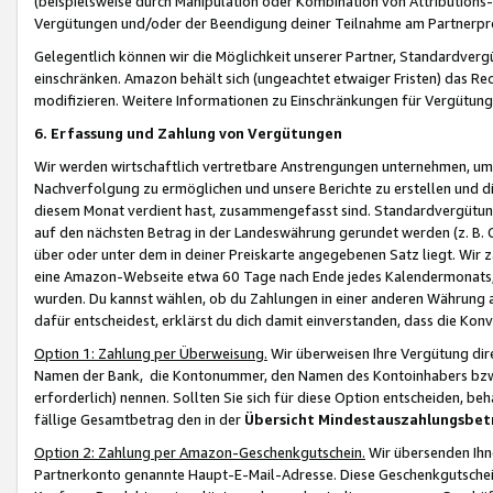
(beispielsweise durch Manipulation oder Kombination von Attributions-
Vergütungen und/oder der Beendigung deiner Teilnahme am Partnerp
Gelegentlich können wir die Möglichkeit unserer Partner, Standardv
einschränken. Amazon behält sich (ungeachtet etwaiger Fristen) das Re
modifizieren. Weitere Informationen zu Einschränkungen für Vergütung
6. Erfassung und Zahlung von Vergütungen
Wir werden wirtschaftlich vertretbare Anstrengungen unternehmen, um 
Nachverfolgung zu ermöglichen und unsere Berichte zu erstellen und di
diesem Monat verdient hast, zusammengefasst sind. Standardvergütung
auf den nächsten Betrag in der Landeswährung gerundet werden (z. B. C
über oder unter dem in deiner Preiskarte angegebenen Satz liegt. Wir
eine Amazon-Webseite etwa 60 Tage nach Ende jedes Kalendermonats, i
wurden. Du kannst wählen, ob du Zahlungen in einer anderen Währung
dafür entscheidest, erklärst du dich damit einverstanden, dass die K
Option 1: Zahlung per Überweisung.
Wir überweisen Ihre Vergütung dir
Namen der Bank, die Kontonummer, den Namen des Kontoinhabers bzw. a
erforderlich) nennen. Sollten Sie sich für diese Option entscheiden, be
fällige Gesamtbetrag den in der
Übersicht Mindestauszahlungsbet
Option 2: Zahlung per Amazon-Geschenkgutschein.
Wir übersenden Ihne
Partnerkonto genannte Haupt-E-Mail-Adresse. Diese Geschenkgutschei