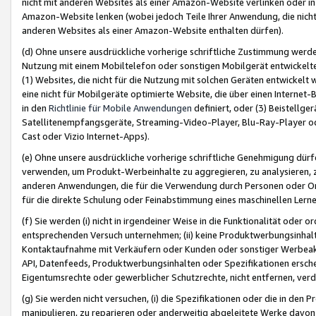
nicht mit anderen Websites als einer Amazon-Website verlinken oder i
Amazon-Website lenken (wobei jedoch Teile Ihrer Anwendung, die nich
anderen Websites als einer Amazon-Website enthalten dürfen).
(d) Ohne unsere ausdrückliche vorherige schriftliche Zustimmung werd
Nutzung mit einem Mobiltelefon oder sonstigen Mobilgerät entwickelt
(1) Websites, die nicht für die Nutzung mit solchen Geräten entwickelt
eine nicht für Mobilgeräte optimierte Website, die über einen Interne
in den
Richtlinie für Mobile Anwendungen
definiert, oder (3) Beistellge
Satellitenempfangsgeräte, Streaming-Video-Player, Blu-Ray-Player ode
Cast oder Vizio Internet-Apps).
(e) Ohne unsere ausdrückliche vorherige schriftliche Genehmigung dürfe
verwenden, um Produkt-Werbeinhalte zu aggregieren, zu analysieren, 
anderen Anwendungen, die für die Verwendung durch Personen oder Or
für die direkte Schulung oder Feinabstimmung eines maschinellen Lern
(f) Sie werden (i) nicht in irgendeiner Weise in die Funktionalität ode
entsprechenden Versuch unternehmen; (ii) keine Produktwerbungsinha
Kontaktaufnahme mit Verkäufern oder Kunden oder sonstiger Werbeaktiv
API, Datenfeeds, Produktwerbungsinhalten oder Spezifikationen erschei
Eigentumsrechte oder gewerblicher Schutzrechte, nicht entfernen, verd
(g) Sie werden nicht versuchen, (i) die Spezifikationen oder die in de
manipulieren, zu reparieren oder anderweitig abgeleitete Werke davon z