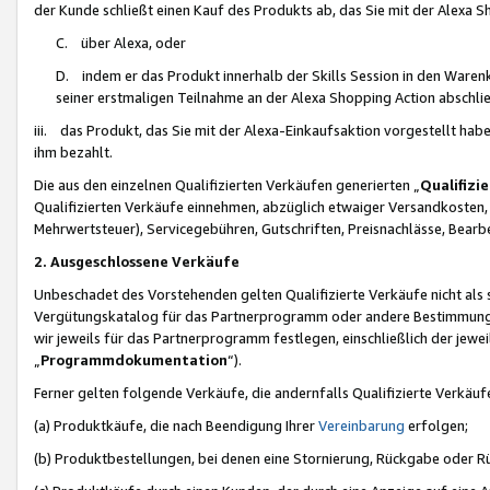
der Kunde schließt einen Kauf des Produkts ab, das Sie mit der Alexa 
C. über Alexa, oder
D. indem er das Produkt innerhalb der Skills Session in den Waren
seiner erstmaligen Teilnahme an der Alexa Shopping Action abschlie
iii. das Produkt, das Sie mit der Alexa-Einkaufsaktion vorgestellt ha
ihm bezahlt.
Die aus den einzelnen Qualifizierten Verkäufen generierten „
Qualifizi
Qualifizierten Verkäufe einnehmen, abzüglich etwaiger Versandkosten
Mehrwertsteuer), Servicegebühren, Gutschriften, Preisnachlässe, Bear
2. Ausgeschlossene Verkäufe
Unbeschadet des Vorstehenden gelten Qualifizierte Verkäufe nicht als
Vergütungskatalog für das Partnerprogramm oder andere Bestimmungen,
wir jeweils für das Partnerprogramm festlegen, einschließlich der jewe
„
Programmdokumentation
“).
Ferner gelten folgende Verkäufe, die andernfalls Qualifizierte Verkä
(a) Produktkäufe, die nach Beendigung Ihrer
Vereinbarung
erfolgen;
(b) Produktbestellungen, bei denen eine Stornierung, Rückgabe oder R