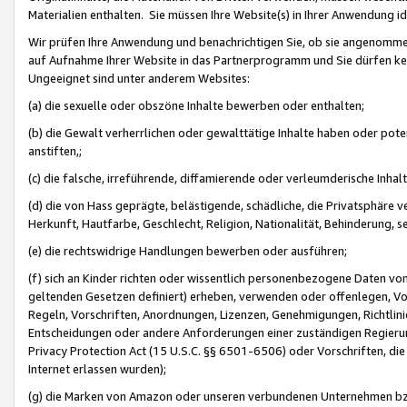
Materialien enthalten. Sie müssen Ihre Website(s) in Ihrer Anwendung ide
Wir prüfen Ihre Anwendung und benachrichtigen Sie, ob sie angenommen
auf Aufnahme Ihrer Website in das Partnerprogramm und Sie dürfen kei
Ungeeignet sind unter anderem Websites:
(a) die sexuelle oder obszöne Inhalte bewerben oder enthalten;
(b) die Gewalt verherrlichen oder gewalttätige Inhalte haben oder pot
anstiften,;
(c) die falsche, irreführende, diffamierende oder verleumderische Inha
(d) die von Hass geprägte, belästigende, schädliche, die Privatsphäre v
Herkunft, Hautfarbe, Geschlecht, Religion, Nationalität, Behinderung, 
(e) die rechtswidrige Handlungen bewerben oder ausführen;
(f) sich an Kinder richten oder wissentlich personenbezogene Daten vo
geltenden Gesetzen definiert) erheben, verwenden oder offenlegen, Vo
Regeln, Vorschriften, Anordnungen, Lizenzen, Genehmigungen, Richtlini
Entscheidungen oder andere Anforderungen einer zuständigen Regierung
Privacy Protection Act (15 U.S.C. §§ 6501-6506) oder Vorschriften, di
Internet erlassen wurden);
(g) die Marken von Amazon oder unseren verbundenen Unternehmen b