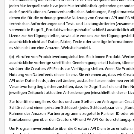
jeden Musterquellcode bzw. jede Musterbibliothek geltenden gesonder
auch Spezifikationen, Benutzerhandbücher, Anleitungen, Begleitmaterial
denen die für die ordnungsgemäße Nutzung von Creators API und PA A
technischen Anforderungen und Test- und Leistungskriterien (zusammen
verwendete Begriff „Produktwerbungsinhalte“ schließt ausdrücklich al
Lizenz zur Verfügung stellen, sowie alle von uns zur Verfügung gestel
ausdrücklich nicht auf Daten, Bilder, Texte oder sonstige Informatione
es sich nicht um eine Amazon-Website handelt.
(b) Abrufen von Produktwerbungsinhalten. Sie können Produkt-Werbein
ausdrückliche vorherige schriftliche Genehmigung erteilt haben, könn
wir über die Creators API Feeds zur Verfügung stellen. Wenn Sie Produk
Nutzung von Datenfeeds dieser Lizenz. Sie erkennen an, dass wir Creat
API oder Datenfeeds jederzeit ändern, auslaufen lassen oder neu veröffe
Verantwortung liegt, sicherzustellen, dass Ihr Zugriff auf die und Ihr
jeweiligen Zeitpunkt aktuellen Anforderungen (einschließlich dieser Liz
Zur Identifizierung Ihres Kontos und zum Stellen von Anfragen an Crea
Schlüssel und einem privaten Schlüssel (jedes Schlüsselpaar eine „Kon
Rahmen des Amazon-Partnerprogramms zugeteilte Partner-ID oder ein
Kontokennungen über den Creators API und PA API Kontoerstellungspro
Um Programmwerbeinhalte über die Creators API Dienste zu erhalten, m