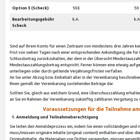
Option 3 (Scheck)
50£
50
Bearbeitungsgebühr
k.A.
k.A
Scheck
Sind auf Ihrem Konto für einen Zeitraum von mindestens drei Jahren kein
Frist von sieben Tagen nach einer entsprechenden Ankündigung die für
Schlussbetrag zurückzuhalten, der dem in der Übersicht Mindestausz
Mindestauszahlungsbetrag entspricht. Ferner können eine etwaig aufg
unterliegen oder durch geltende Verjährungsfristen verfallen.
An Sie unter Abzug bzw. Einbehalt aller in der Vereinbarung beschrieb
Ihnen gemäß der Vereinbarung zustehenden Beträge dar.
Sollten Sie, gleich aus welchem Grund, eine Überschusszahlung erhalte
an Sie im Rahmen der Vereinbarung zukünftig zahlbaren Vergütung zu 
Voraussetzungen für die Teilnahme a
1. Anmeldung und Teilnahmeberechtigung
Sie leiten den Anmeldeprozess ein, indem Sie einen vollständigen und 
muss/müssen originäre Inhalte (original content) enthalten und über d
Originalinhalte, die Materialien von Dritten verwenden, müssen wese