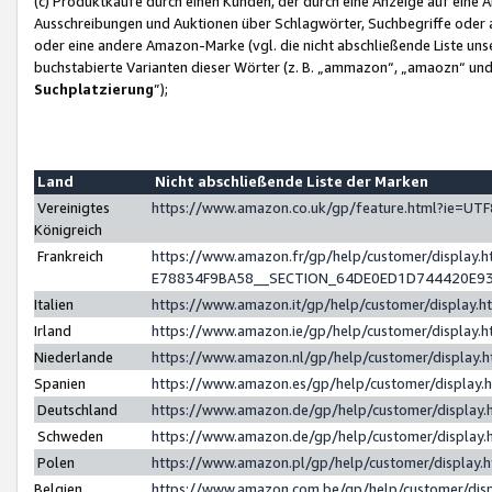
(c) Produktkäufe durch einen Kunden, der durch eine Anzeige auf eine 
Ausschreibungen und Auktionen über Schlagwörter, Suchbegriffe oder 
oder eine andere Amazon-Marke (vgl. die nicht abschließende Liste un
buchstabierte Varianten dieser Wörter (z. B. „ammazon“, „amaozn“ und „
Suchplatzierung
”);
Land
Nicht abschließende Liste der Marken
Vereinigtes
https://www.amazon.co.uk/gp/feature.html?ie=U
Königreich
Frankreich
https://www.amazon.fr/gp/help/customer/displa
E78834F9BA58__SECTION_64DE0ED1D744420E9
Italien
https://www.amazon.it/gp/help/customer/display
Irland
https://www.amazon.ie/gp/help/customer/displa
Niederlande
https://www.amazon.nl/gp/help/customer/display
Spanien
https://www.amazon.es/gp/help/customer/display
Deutschland
https://www.amazon.de/gp/help/customer/displa
Schweden
https://www.amazon.de/gp/help/customer/displa
Polen
https://www.amazon.pl/gp/help/customer/display
Belgien
https://www.amazon.com.be/gp/help/customer/d