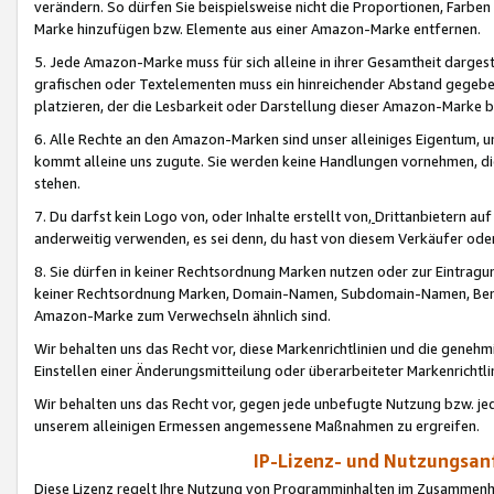
verändern. So dürfen Sie beispielsweise nicht die Proportionen, Farb
Marke hinzufügen bzw. Elemente aus einer Amazon-Marke entfernen.
5. Jede Amazon-Marke muss für sich alleine in ihrer Gesamtheit darge
grafischen oder Textelementen muss ein hinreichender Abstand gegebe
platzieren, der die Lesbarkeit oder Darstellung dieser Amazon-Marke b
6. Alle Rechte an den Amazon-Marken sind unser alleiniges Eigentum, 
kommt alleine uns zugute. Sie werden keine Handlungen vornehmen, 
stehen.
7. Du darfst kein Logo von, oder Inhalte erstellt von,
Drittanbietern au
anderweitig verwenden, es sei denn, du hast von diesem Verkäufer oder
8. Sie dürfen in keiner Rechtsordnung Marken nutzen oder zur Eintragu
keiner Rechtsordnung Marken, Domain-Namen, Subdomain-Namen, Benu
Amazon-Marke zum Verwechseln ähnlich sind.
Wir behalten uns das Recht vor, diese Markenrichtlinien und die gene
Einstellen einer Änderungsmitteilung oder überarbeiteter Markenricht
Wir behalten uns das Recht vor, gegen jede unbefugte Nutzung bzw. jede 
unserem alleinigen Ermessen angemessene Maßnahmen zu ergreifen.
IP-Lizenz- und Nutzungsan
Diese Lizenz regelt Ihre Nutzung von Programminhalten im Zusammen