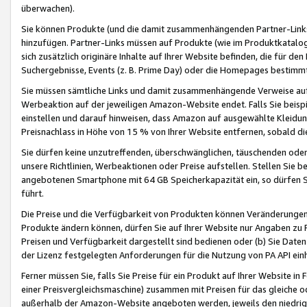
überwachen).
Sie können Produkte (und die damit zusammenhängenden Partner-Links)
hinzufügen. Partner-Links müssen auf Produkte (wie im Produktkatalog de
sich zusätzlich originäre Inhalte auf Ihrer Website befinden, die für 
Suchergebnisse, Events (z. B. Prime Day) oder die Homepages bestimmte
Sie müssen sämtliche Links und damit zusammenhängende Verweise auf z
Werbeaktion auf der jeweiligen Amazon-Website endet. Falls Sie beisp
einstellen und darauf hinweisen, dass Amazon auf ausgewählte Kleidun
Preisnachlass in Höhe von 15 % von Ihrer Website entfernen, sobald di
Sie dürfen keine unzutreffenden, überschwänglichen, täuschenden od
unsere Richtlinien, Werbeaktionen oder Preise aufstellen. Stellen Sie 
angebotenen Smartphone mit 64 GB Speicherkapazität ein, so dürfen S
führt.
Die Preise und die Verfügbarkeit von Produkten können Veränderungen 
Produkte ändern können, dürfen Sie auf Ihrer Website nur Angaben zu P
Preisen und Verfügbarkeit dargestellt sind bedienen oder (b) Sie Daten
der Lizenz festgelegten Anforderungen für die Nutzung von PA API einh
Ferner müssen Sie, falls Sie Preise für ein Produkt auf Ihrer Website in 
einer Preisvergleichsmaschine) zusammen mit Preisen für das gleiche o
außerhalb der Amazon-Website angeboten werden, jeweils den niedrigst