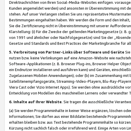
Direktnachrichten von Ihren Social-Media-Websites einfügen. vorausg
Kunden angemeldet werden) und ansonsten in Übereinstimmung mit der
stehen. Auf unser Verlangen stellen Sie uns repräsentative Mustermater
Bestimmungen eingehalten haben. Wir werden die Form und den Inhalt, di
Sie die Zertifizierung nicht in Übereinstimmung mit unserer Aufforderu
Klarstellung: (i) Für die Zwecke der geltenden Marketinggesetze (z. 
von 1991 und ähnlicher oder Nachfolgegesetze) sind Sie der „Absender“ j
Gesetze und Standards und Best Practices der Marketingbranche für 
5. Verbreitung von Partner-Links über Software und Geräte
Sie
nutzen bzw. keine Verlinkungen auf eine Amazon-Website wie nachsteh
Software-Applikationen (z. B. Browser Plug-ins, Browser Helper Objec
ein Endnutzer installieren und ausführen kann) und Geräten, einschlie
Zugelassenen Mobilen Anwendungen); oder (b) im Zusammenhang mit bzw.
Satellitenempfangsgeräte, Streaming-Video-Playern, Blu-Ray-Playern 
Viera Cast oder Vizio Internet Apps). Sie werden ohne ausdrückliche v
Entwicklung von Modellen des maschinellen Lernens oder verwandter 
6. Inhalte auf Ihrer Website
. Sie tragen die ausschließliche Verantwo
(a) Sie werden Programminhalte in keiner Weise ergänzen, löschen oder
Informationen; Sie dürfen aus einer Bilddatei bestehende Programminhal
erhalten bleiben bzw. aus Text bestehende Programminhalte so kürzen, 
Kürzung nicht sachlich falsch oder irreführend wird. Einige Arten von L