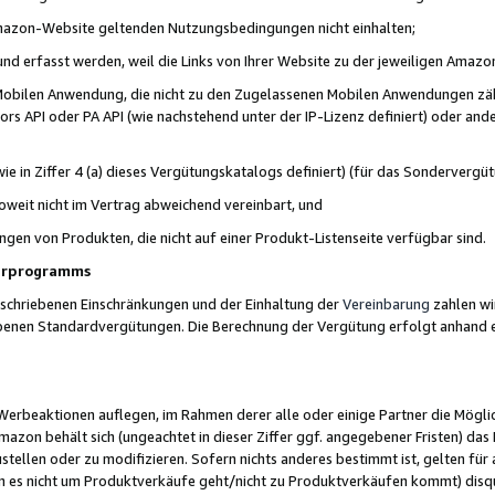
 Amazon-Website geltenden Nutzungsbedingungen nicht einhalten;
t und erfasst werden, weil die Links von Ihrer Website zu der jeweiligen Am
 Mobilen Anwendung, die nicht zu den Zugelassenen Mobilen Anwendungen zählt
s API oder PA API (wie nachstehend unter der IP-Lizenz definiert) oder ander
ie in Ziffer 4 (a) dieses Vergütungskatalogs definiert) (für das Sonderverg
weit nicht im Vertrag abweichend vereinbart, und
ngen von Produkten, die nicht auf einer Produkt-Listenseite verfügbar sind.
nerprogramms
eschriebenen Einschränkungen und der Einhaltung der
Vereinbarung
zahlen wir
ebenen Standardvergütungen. Die Berechnung der Vergütung erfolgt anhand e
beaktionen auflegen, im Rahmen derer alle oder einige Partner die Möglichk
Amazon behält sich (ungeachtet in dieser Ziffer ggf. angegebener Fristen) d
ustellen oder zu modifizieren. Sofern nichts anderes bestimmt ist, gelten 
s nicht um Produktverkäufe geht/nicht zu Produktverkäufen kommt) disqua