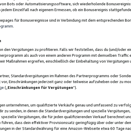
 von Bots oder Automatisierungssoftware, sich wiederholende Bonusereignisse
n jedem Einzelfall nach eigenem Ermessen, ob ein Bonusereignis stattgefund
epages für Bonusereignisse sind in Verbindung mit dem entsprechenden Bonu
rogramm
.
n
den Vergütungen zu profitieren. Falls wir feststellen, dass du (und/oder ein
erprogramm als auch von einem anderen Programm mit demselben Traffic ei
n wir Maßnahmen ergreifen, einschließlich der Einbehaltung von Vergütunge
r Partner, Standardvergütungen im Rahmen des Partnerprogramms oder Sonde
ht vor, Einschränkungen jederzeit ganz oder teilweise aufzuheben oder zu mod
ge
(„
Einschränkungen für Vergütungen
“).
ngen unternehmen, um qualifizierte Verkäufe genau und umfassend zu verfol
dir zu senden, in denen die Standardvergütungen und spezielle Vergütungen, 
pezielle Vergütungen, die für jeden qualifizierenden Verkauf berechnet un
 führen, dass dein effektiver Provisionssatz geringfügig über oder unter dem
ungen in der Standardwährung für eine Amazon-Webseite etwa 60 Tage nach