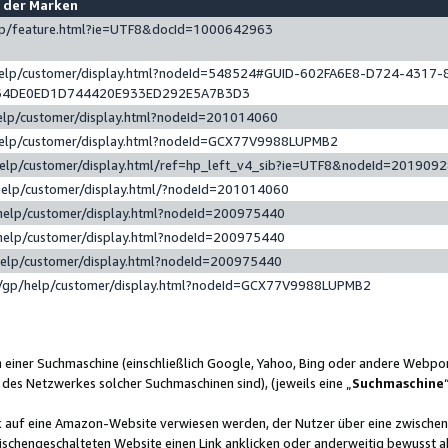
e der Marken
gp/feature.html?ie=UTF8&docId=1000642963
help/customer/display.html?nodeId=548524#GUID-602FA6E8-D724-4317-
64DE0ED1D744420E933ED292E5A7B3D3
elp/customer/display.html?nodeId=201014060
help/customer/display.html?nodeId=GCX77V9988LUPMB2
help/customer/display.html/ref=hp_left_v4_sib?ie=UTF8&nodeId=201909
help/customer/display.html/?nodeId=201014060
help/customer/display.html?nodeId=200975440
help/customer/display.html?nodeId=200975440
help/customer/display.html?nodeId=200975440
/gp/help/customer/display.html?nodeId=GCX77V9988LUPMB2
n einer Suchmaschine (einschließlich Google, Yahoo, Bing oder andere Webp
 des Netzwerkes solcher Suchmaschinen sind), (jeweils eine „
Suchmaschine
nk auf eine Amazon-Website verwiesen werden, der Nutzer über eine zwische
ischengeschalteten Website einen Link anklicken oder anderweitig bewusst a