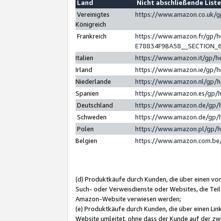
Land
Nicht abschließende List
Vereinigtes
https://www.amazon.co.uk/
Königreich
Frankreich
https://www.amazon.fr/gp/
E78834F9BA58__SECTION_
Italien
https://www.amazon.it/gp/h
Irland
https://www.amazon.ie/gp/
Niederlande
https://www.amazon.nl/gp/
Spanien
https://www.amazon.es/gp/
Deutschland
https://www.amazon.de/gp/
Schweden
https://www.amazon.de/gp/
Polen
https://www.amazon.pl/gp/
Belgien
https://www.amazon.com.be
(d) Produktkäufe durch Kunden, die über einen vo
Such- oder Verweisdienste oder Websites, die Teil
Amazon-Website verwiesen werden;
(e) Produktkäufe durch Kunden, die über einen Li
Website umleitet, ohne dass der Kunde auf der zw