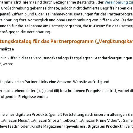
rammrichtlinien
“) sind durch Bezugnahme Bestandteil der
Vereinbarung z
Großschreibung gekennzeichnete, jedoch nicht definierte Begriffe haben die
 gemäß Ziffern 3 und 6 der Teilnahmevoraussetzungen für das Partnerprogram
nbarung fort. Vorsorglich und ohne Einschränkung von Ziffer 6 Abs. (a) der
ungen für die Teilnahme am Partnerprogramm, die IP-Lizenz für das Partner
rstoß gegen die Vereinbarung.
ungskatalog für das Partnerprogramm („Vergütungska
 Umsätze
n in Ziffer 3 dieses Vergütungskatalogs festgelegten Standardvergütungen v
r, wenn:
ite platzierten Partner-Links eine Amazon-Website aufruft; und
r nachstehend unter (i), (ii) und (iii) beschriebenen Ereignisse eintritt, wobe
 folgenden Ereignisse endet:
hme eines digitalen Produkts (gemäß Feststellung nach unserem alleinigen 
 „Amazon Music“, „Amazon Shorts“, „eDocs“, „Amazon Prime Video“, „Game
Newsfeeds“ oder „Kindle Magazines“) (jeweils ein „
Digitales Produkt
“) ver