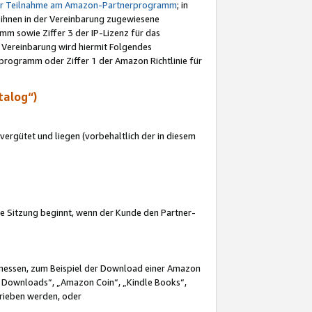
ur Teilnahme am Amazon-Partnerprogramm
; in
 ihnen in der Vereinbarung zugewiesene
m sowie Ziffer 3 der IP-Lizenz für das
 Vereinbarung wird hiermit Folgendes
programm oder Ziffer 1 der Amazon Richtlinie für
talog“)
ergütet und liegen (vorbehaltlich der in diesem
i die Sitzung beginnt, wenn der Kunde den Partner-
Ermessen, zum Beispiel der Download einer Amazon
 Downloads“, „Amazon Coin“, „Kindle Books“,
trieben werden, oder