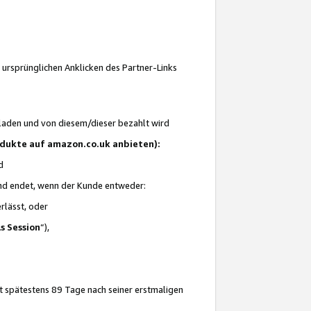
 ursprünglichen Anklicken des Partner-Links
laden und von diesem/dieser bezahlt wird
rodukte auf amazon.co.uk anbieten):
d
 und endet, wenn der Kunde entweder:
erlässt, oder
ls Session
“),
t spätestens 89 Tage nach seiner erstmaligen