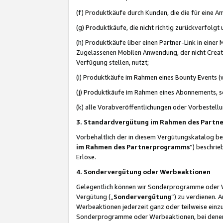
(f) Produktkäufe durch Kunden, die die für eine
(g) Produktkäufe, die nicht richtig zurückverfolg
(h) Produktkäufe über einen Partner-Link in einer
Zugelassenen Mobilen Anwendung, der nicht Creator
Verfügung stellen, nutzt;
(i) Produktkäufe im Rahmen eines Bounty Events (w
(j) Produktkäufe im Rahmen eines Abonnements, so
(k) alle Vorabveröffentlichungen oder Vorbestellu
3. Standardvergütung im Rahmen des Part
Vorbehaltlich der in diesem Vergütungskatalog b
im Rahmen des Partnerprogramms
“) beschri
Erlöse.
4. Sondervergütung oder Werbeaktionen
Gelegentlich können wir Sonderprogramme oder Wer
Vergütung („
Sondervergütung
”) zu verdienen. 
Werbeaktionen jederzeit ganz oder teilweise einz
Sonderprogramme oder Werbeaktionen, bei denen e