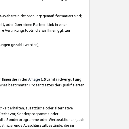
azon-Website nicht ordnungsgemäß formatiert sind;
, oder über einen Partner-Link in einer
e Verlinkungstools, die wir Ihnen ggf. zur
ütungen gezahlt werden);
 Ihnen die in der
Anlage
(„
Standardvergütung
ines bestimmten Prozentsatzes der Qualifizierten
eit erhalten, zusätzliche oder alternative
as Recht vor, Sonderprogramme oder
für alle Sonderprogramme oder Werbeaktionen (auch
lifizierende Ausschlusstatbestände, die im