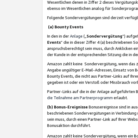
Wesentlichen denen in Ziffer 2 dieses Vergütung
ebenso im Wesentlichen analog für Sonderprogr
Folgende Sondervergütungen sind derzeit verfüg
(a) Bounty Events
In den in der
Anlage
(„
Sondervergütung
“) aufge
Events
“ die in dieser Ziffer 4 (a) beschriebenen 
anspruchsberechtigt sein muss, durch Anklicken ei
der Kunde in der entsprechenden Sitzung die in d
Amazon zahlt keine Sondervergütung, wenn das z
Angabe ungültiger E-Mail-Adressen, Einsatz von B
Bounty Events, die nicht aus Partner-Links auf Ihre
gegeben ist oder ein Verstoß oder Missbrauch vorl
Partner-Links auf die in der Anlage aufgeführte
die Teilnahme am Partnerprogramm
erlaubt.
(b) Bonus-Ereignisse
Bonusereignisse sind in au
beschriebenen Sondervergütungen in Verbindung m
sein muss, durch einen Partner-Link auf Ihrer We
Bonusaktion durchführt.
Amazon zahlt keine Sondervergütung, wenn ein Bon