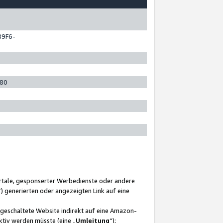
89F6-
280
ortale, gesponserter Werbedienste oder andere
“) generierten oder angezeigten Link auf eine
ngeschaltete Website indirekt auf eine Amazon-
ktiv werden müsste (eine „
Umleitung
“);