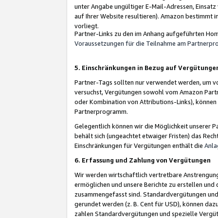
unter Angabe ungültiger E-Mail-Adressen, Einsatz
auf Ihrer Website resultieren). Amazon bestimmt i
vorliegt.
Partner-Links zu den im Anhang aufgeführten Hom
Voraussetzungen für die Teilnahme am Partnerp
5. Einschränkungen in Bezug auf Vergütunge
Partner-Tags sollten nur verwendet werden, um von 
versuchst, Vergütungen sowohl vom Amazon Partn
oder Kombination von Attributions-Links), könne
Partnerprogramm.
Gelegentlich können wir die Möglichkeit unsere
behält sich (ungeachtet etwaiger Fristen) das Rec
Einschränkungen für Vergütungen enthält die
Anla
6. Erfassung und Zahlung von Vergütungen
Wir werden wirtschaftlich vertretbare Anstrengu
ermöglichen und unsere Berichte zu erstellen und 
zusammengefasst sind. Standardvergütungen und s
gerundet werden (z. B. Cent für USD), können dazu
zahlen Standardvergütungen und spezielle Vergüt