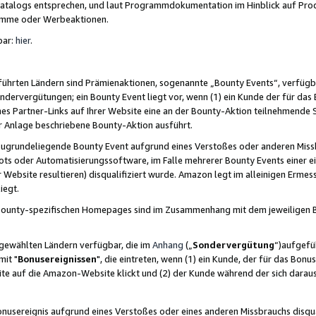
skatalogs entsprechen, und laut Programmdokumentation im Hinblick auf Pr
amme oder Werbeaktionen.
bar:
hier
.
führten Ländern sind Prämienaktionen, sogenannte „Bounty Events“, verfügb
Sondervergütungen; ein Bounty Event liegt vor, wenn (1) ein Kunde der für da
nes Partner-Links auf Ihrer Website eine an der Bounty-Aktion teilnehmende 
er Anlage beschriebene Bounty-Aktion ausführt.
ugrundeliegende Bounty Event aufgrund eines Verstoßes oder anderen Miss
ots oder Automatisierungssoftware, im Falle mehrerer Bounty Events einer e
r Website resultieren) disqualifiziert wurde. Amazon legt im alleinigen Ermess
iegt.
n Bounty-spezifischen Homepages sind im Zusammenhang mit dem jeweiligen
sgewählten Ländern verfügbar, die im
Anhang
(„
Sondervergütung
“)aufgefüh
it "
Bonusereignissen
", die eintreten, wenn (1) ein Kunde, der für das Bon
bsite auf die Amazon-Website klickt und (2) der Kunde während der sich dar
usereignis aufgrund eines Verstoßes oder eines anderen Missbrauchs disqua