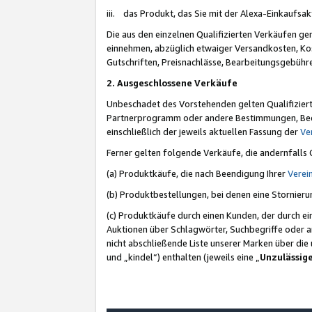
iii. das Produkt, das Sie mit der Alexa-Einkaufsa
Die aus den einzelnen Qualifizierten Verkäufen gen
einnehmen, abzüglich etwaiger Versandkosten, Ko
Gutschriften, Preisnachlässe, Bearbeitungsgebühr
2. Ausgeschlossene Verkäufe
Unbeschadet des Vorstehenden gelten Qualifiziert
Partnerprogramm oder andere Bestimmungen, Beding
einschließlich der jeweils aktuellen Fassung der
Ve
Ferner gelten folgende Verkäufe, die andernfalls
(a) Produktkäufe, die nach Beendigung Ihrer
Verei
(b) Produktbestellungen, bei denen eine Stornier
(c) Produktkäufe durch einen Kunden, der durch e
Auktionen über Schlagwörter, Suchbegriffe oder a
nicht abschließende Liste unserer Marken über di
und „kindel“) enthalten (jeweils eine „
Unzulässig