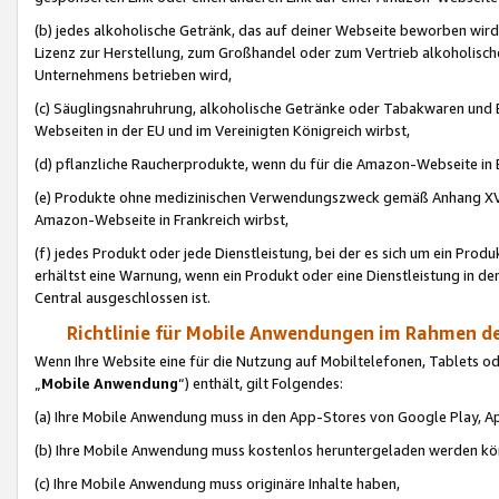
(b) jedes alkoholische Getränk, das auf deiner Webseite beworben wird
Lizenz zur Herstellung, zum Großhandel oder zum Vertrieb alkoholisch
Unternehmens betrieben wird,
(c) Säuglingsnahruhrung, alkoholische Getränke oder Tabakwaren und E
Webseiten in der EU und im Vereinigten Königreich wirbst,
(d) pflanzliche Raucherprodukte, wenn du für die Amazon-Webseite in B
(e) Produkte ohne medizinischen Verwendungszweck gemäß Anhang XVI 
Amazon-Webseite in Frankreich wirbst,
(f) jedes Produkt oder jede Dienstleistung, bei der es sich um ein Prod
erhältst eine Warnung, wenn ein Produkt oder eine Dienstleistung in de
Central ausgeschlossen ist.
Richtlinie für Mobile Anwendungen im Rahmen de
Wenn Ihre Website eine für die Nutzung auf Mobiltelefonen, Tablets 
„
Mobile Anwendung
“) enthält, gilt Folgendes:
(a) Ihre Mobile Anwendung muss in den App-Stores von Google Play, A
(b) Ihre Mobile Anwendung muss kostenlos heruntergeladen werden könn
(c) Ihre Mobile Anwendung muss originäre Inhalte haben,