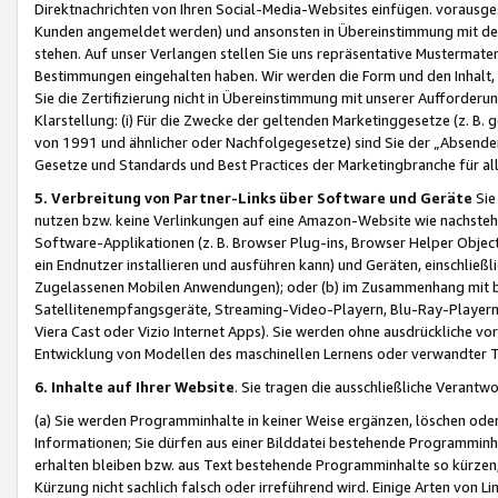
Direktnachrichten von Ihren Social-Media-Websites einfügen. vorausg
Kunden angemeldet werden) und ansonsten in Übereinstimmung mit der
stehen. Auf unser Verlangen stellen Sie uns repräsentative Mustermater
Bestimmungen eingehalten haben. Wir werden die Form und den Inhalt, di
Sie die Zertifizierung nicht in Übereinstimmung mit unserer Aufforderu
Klarstellung: (i) Für die Zwecke der geltenden Marketinggesetze (z. 
von 1991 und ähnlicher oder Nachfolgegesetze) sind Sie der „Absender“ j
Gesetze und Standards und Best Practices der Marketingbranche für 
5. Verbreitung von Partner-Links über Software und Geräte
Sie
nutzen bzw. keine Verlinkungen auf eine Amazon-Website wie nachsteh
Software-Applikationen (z. B. Browser Plug-ins, Browser Helper Objec
ein Endnutzer installieren und ausführen kann) und Geräten, einschlie
Zugelassenen Mobilen Anwendungen); oder (b) im Zusammenhang mit bzw.
Satellitenempfangsgeräte, Streaming-Video-Playern, Blu-Ray-Playern 
Viera Cast oder Vizio Internet Apps). Sie werden ohne ausdrückliche v
Entwicklung von Modellen des maschinellen Lernens oder verwandter 
6. Inhalte auf Ihrer Website
. Sie tragen die ausschließliche Verantwo
(a) Sie werden Programminhalte in keiner Weise ergänzen, löschen oder
Informationen; Sie dürfen aus einer Bilddatei bestehende Programminhal
erhalten bleiben bzw. aus Text bestehende Programminhalte so kürzen, 
Kürzung nicht sachlich falsch oder irreführend wird. Einige Arten von L