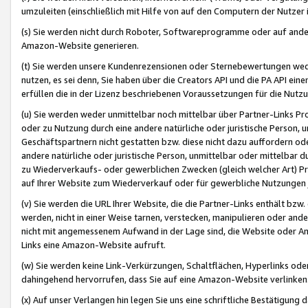
umzuleiten (einschließlich mit Hilfe von auf den Computern der Nutzer i
(s) Sie werden nicht durch Roboter, Softwareprogramme oder auf andere
Amazon-Website generieren.
(t) Sie werden unsere Kundenrezensionen oder Sternebewertungen wed
nutzen, es sei denn, Sie haben über die Creators API und die PA API e
erfüllen die in der Lizenz beschriebenen Voraussetzungen für die Nutzu
(u) Sie werden weder unmittelbar noch mittelbar über Partner-Links P
oder zu Nutzung durch eine andere natürliche oder juristische Person,
Geschäftspartnern nicht gestatten bzw. diese nicht dazu auffordern od
andere natürliche oder juristische Person, unmittelbar oder mittelbar
zu Wiederverkaufs- oder gewerblichen Zwecken (gleich welcher Art) 
auf Ihrer Website zum Wiederverkauf oder für gewerbliche Nutzungen 
(v) Sie werden die URL Ihrer Website, die die Partner-Links enthält b
werden, nicht in einer Weise tarnen, verstecken, manipulieren oder and
nicht mit angemessenem Aufwand in der Lage sind, die Website oder A
Links eine Amazon-Website aufruft.
(w) Sie werden keine Link-Verkürzungen, Schaltflächen, Hyperlinks ode
dahingehend hervorrufen, dass Sie auf eine Amazon-Website verlinken
(x) Auf unser Verlangen hin legen Sie uns eine schriftliche Bestätigung