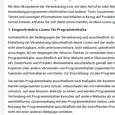
Mit dem Akzeptieren der Vereinbarung bzw. mit dem Aufrufen oder Nutz
Anwendungsprogrammierschnittstellen und anderer Tools (zusammen die
Texten und sonstigen Informationen und Inhalten in Bezug auf Produkte
nutzen können, erklären Sie sich damit einverstanden, an diese Lizenz 
1. Eingeschränkte Lizenz für Programminhalte
Vorbehaltlich der Bedingungen der Vereinbarung und ausschließlich z
Einhaltung der Vereinbarung (einschließlich dieser Lizenz und der ande
nicht übertragbare, nicht unterlizenzierbare, nicht exklusive, gebühren
anzuzeigen; (b) nur diejenigen der Amazon-Marken zu verwenden (wie in 
Programminhalte, ausschließlich auf Ihrer Website und in Übereinstimmu
API, Datenfeeds und Produkt-Werbeinhalte ausschließlich gemäß den Spe
Kopieren oder andere Verwenden von Programminhalten zugunsten Dri
Sammeln und Extrahieren von Daten. Zur Klarstellung: Zu den Program
Sie werden Programminhalte ausschließlich nach Maßgabe der Besti
hiermit eingeräumten Lizenz nutzen. Unbeschadet des Vorstehenden we
Umsätze auf eine Amazon-Website zu leiten, und werden Programminhal
Verbindung mit Programminhalten Besucher auf andere Websites als ein
unmittelbarem Zusammenhang mit den Programminhalten stehen, Links z
Nutzung der Programminhalte ausschließlich mit der betreffenden Pr
nicht mit einer anderen Webpage verlinken.