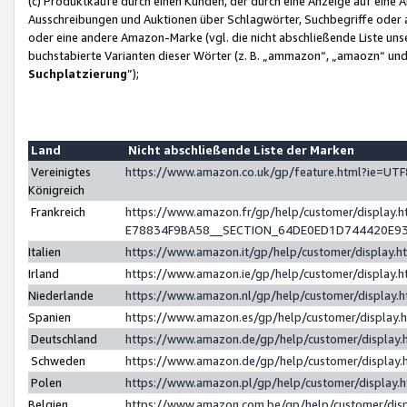
(c) Produktkäufe durch einen Kunden, der durch eine Anzeige auf eine 
Ausschreibungen und Auktionen über Schlagwörter, Suchbegriffe oder 
oder eine andere Amazon-Marke (vgl. die nicht abschließende Liste un
buchstabierte Varianten dieser Wörter (z. B. „ammazon“, „amaozn“ und „
Suchplatzierung
”);
Land
Nicht abschließende Liste der Marken
Vereinigtes
https://www.amazon.co.uk/gp/feature.html?ie=U
Königreich
Frankreich
https://www.amazon.fr/gp/help/customer/displa
E78834F9BA58__SECTION_64DE0ED1D744420E9
Italien
https://www.amazon.it/gp/help/customer/display
Irland
https://www.amazon.ie/gp/help/customer/displa
Niederlande
https://www.amazon.nl/gp/help/customer/display
Spanien
https://www.amazon.es/gp/help/customer/display
Deutschland
https://www.amazon.de/gp/help/customer/displa
Schweden
https://www.amazon.de/gp/help/customer/displa
Polen
https://www.amazon.pl/gp/help/customer/display
Belgien
https://www.amazon.com.be/gp/help/customer/d