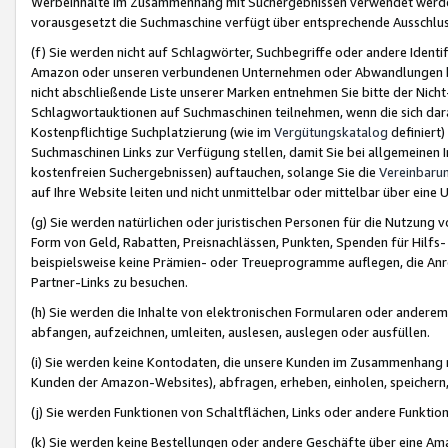
Werbeinhalte im Zusammenhang mit Suchergebnissen verwendet werden,
vorausgesetzt die Suchmaschine verfügt über entsprechende Ausschlu
(f) Sie werden nicht auf Schlagwörter, Suchbegriffe oder andere Ident
Amazon oder unseren verbundenen Unternehmen oder Abwandlungen bzw
nicht abschließende Liste unserer Marken entnehmen Sie bitte der Nich
Schlagwortauktionen auf Suchmaschinen teilnehmen, wenn die sich da
Kostenpflichtige Suchplatzierung (wie im
Vergütungskatalog
definiert
Suchmaschinen Links zur Verfügung stellen, damit Sie bei allgemeinen I
kostenfreien Suchergebnissen) auftauchen, solange Sie die
Vereinbaru
auf Ihre Website leiten und nicht unmittelbar oder mittelbar über eine
(g) Sie werden natürlichen oder juristischen Personen für die Nutzung 
Form von Geld, Rabatten, Preisnachlässen, Punkten, Spenden für Hilfs
beispielsweise keine Prämien- oder Treueprogramme auflegen, die Anrei
Partner-Links zu besuchen.
(h) Sie werden die Inhalte von elektronischen Formularen oder anderem M
abfangen, aufzeichnen, umleiten, auslesen, auslegen oder ausfüllen.
(i) Sie werden keine Kontodaten, die unsere Kunden im Zusammenhang 
Kunden der Amazon-Websites), abfragen, erheben, einholen, speichern,
(j) Sie werden Funktionen von Schaltflächen, Links oder andere Funkti
(k) Sie werden keine Bestellungen oder andere Geschäfte über eine Ama