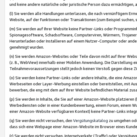
und keine andere natürliche oder juristische Person dazu ermächtigen, a
(l) Sie werden alle Handlungen unterlassen, die nach vernünftigem Erme
Website, auf der Funktionen oder Transaktionen (zum Beispiel suchen, s
(m) Sie werden auf Ihrer Website keine Partner-Links oder Programmin
Spionagesoftware, Schadsoftware, Computerviren, Würmern, Trojaner
Herunterladen oder Installieren auf einem Nutzer-Computer oder ande
genehmigt wurden.
(n) Sie werden Amazon-Websites oder Teile davon nicht auf Ihrer Websi
(z. B., WebView) innerhalb einer Mobilen Anwendung. Die Darstellung ein
Teilnahmevoraussetzungen stellt jedoch keinen Verstoß gegen diese Zif
(o) Sie werden keine Partner-Links oder andere Inhalte, die eine Am
Werbeseiten oder Layer-Werbung einstellen oder bereitstellen, mit Au
bewerben, die eng mit dem auf Ihrer Website befindlichen Material z
(p) Sie werden in Inhalte, die Sie auf einer Amazon-Website platzier
Werbediensten oder in einer Kundenbewertung, einem Forum, einem Wun
einer Amazon-Website verfügbaren Kontext) keine Partner-Links integr
(q) Sie werden nicht versuchen, den
Vergütungskatalog
zu umgehen oder
dass sich eine Webpage einer Amazon-Website im Browser eines Kunden 
(r) Sie werden nicht versuchen, Internetverkehr (Traffic) oder Vergü