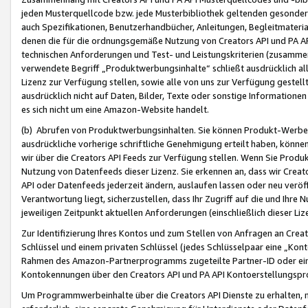
jeden Musterquellcode bzw. jede Musterbibliothek geltenden gesonder
auch Spezifikationen, Benutzerhandbücher, Anleitungen, Begleitmaterial
denen die für die ordnungsgemäße Nutzung von Creators API und PA A
technischen Anforderungen und Test- und Leistungskriterien (zusammen
verwendete Begriff „Produktwerbungsinhalte“ schließt ausdrücklich al
Lizenz zur Verfügung stellen, sowie alle von uns zur Verfügung gestel
ausdrücklich nicht auf Daten, Bilder, Texte oder sonstige Informatione
es sich nicht um eine Amazon-Website handelt.
(b) Abrufen von Produktwerbungsinhalten. Sie können Produkt-Werbein
ausdrückliche vorherige schriftliche Genehmigung erteilt haben, könn
wir über die Creators API Feeds zur Verfügung stellen. Wenn Sie Produk
Nutzung von Datenfeeds dieser Lizenz. Sie erkennen an, dass wir Creat
API oder Datenfeeds jederzeit ändern, auslaufen lassen oder neu veröffe
Verantwortung liegt, sicherzustellen, dass Ihr Zugriff auf die und Ihr
jeweiligen Zeitpunkt aktuellen Anforderungen (einschließlich dieser Liz
Zur Identifizierung Ihres Kontos und zum Stellen von Anfragen an Crea
Schlüssel und einem privaten Schlüssel (jedes Schlüsselpaar eine „Kon
Rahmen des Amazon-Partnerprogramms zugeteilte Partner-ID oder ein
Kontokennungen über den Creators API und PA API Kontoerstellungspro
Um Programmwerbeinhalte über die Creators API Dienste zu erhalten, m