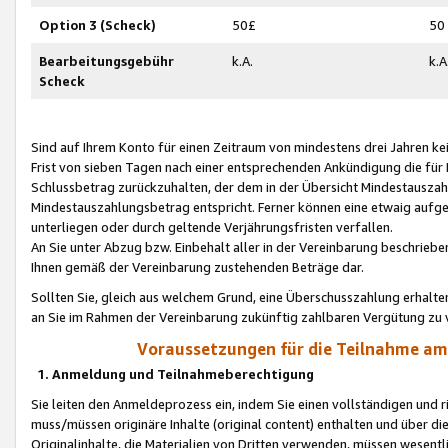
Option 3 (Scheck)
50£
50
Bearbeitungsgebühr
k.A.
k.A
Scheck
Sind auf Ihrem Konto für einen Zeitraum von mindestens drei Jahren kein
Frist von sieben Tagen nach einer entsprechenden Ankündigung die für
Schlussbetrag zurückzuhalten, der dem in der Übersicht Mindestausz
Mindestauszahlungsbetrag entspricht. Ferner können eine etwaig aufg
unterliegen oder durch geltende Verjährungsfristen verfallen.
An Sie unter Abzug bzw. Einbehalt aller in der Vereinbarung beschrieb
Ihnen gemäß der Vereinbarung zustehenden Beträge dar.
Sollten Sie, gleich aus welchem Grund, eine Überschusszahlung erhalte
an Sie im Rahmen der Vereinbarung zukünftig zahlbaren Vergütung zu 
Voraussetzungen für die Teilnahme a
1. Anmeldung und Teilnahmeberechtigung
Sie leiten den Anmeldeprozess ein, indem Sie einen vollständigen und 
muss/müssen originäre Inhalte (original content) enthalten und über d
Originalinhalte, die Materialien von Dritten verwenden, müssen wese