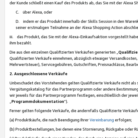
der Kunde schließt einen Kauf des Produkts ab, das Sie mit der Alexa 
C. über Alexa, oder
D. indem er das Produkt innerhalb der Skills Session in den Waren
seiner erstmaligen Teilnahme an der Alexa Shopping Action abschlie
iii. das Produkt, das Sie mit der Alexa-Einkaufsaktion vorgestellt ha
ihm bezahlt.
Die aus den einzelnen Qualifizierten Verkäufen generierten „
Qualifizi
Qualifizierten Verkäufe einnehmen, abzüglich etwaiger Versandkosten
Mehrwertsteuer), Servicegebühren, Gutschriften, Preisnachlässe, Bear
2. Ausgeschlossene Verkäufe
Unbeschadet des Vorstehenden gelten Qualifizierte Verkäufe nicht als
Vergütungskatalog für das Partnerprogramm oder andere Bestimmungen,
wir jeweils für das Partnerprogramm festlegen, einschließlich der jewe
„
Programmdokumentation
“).
Ferner gelten folgende Verkäufe, die andernfalls Qualifizierte Verkä
(a) Produktkäufe, die nach Beendigung Ihrer
Vereinbarung
erfolgen;
(b) Produktbestellungen, bei denen eine Stornierung, Rückgabe oder R