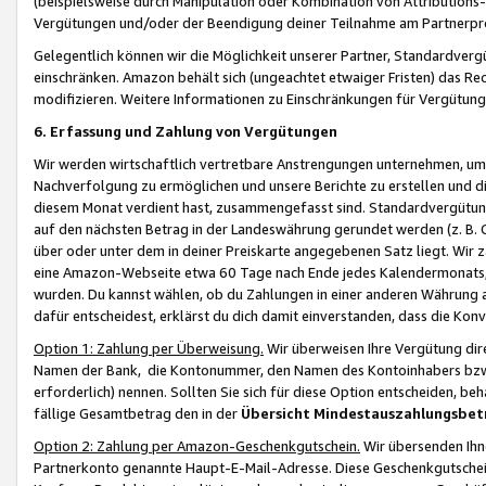
(beispielsweise durch Manipulation oder Kombination von Attributions-
Vergütungen und/oder der Beendigung deiner Teilnahme am Partnerp
Gelegentlich können wir die Möglichkeit unserer Partner, Standardv
einschränken. Amazon behält sich (ungeachtet etwaiger Fristen) das Re
modifizieren. Weitere Informationen zu Einschränkungen für Vergütung
6. Erfassung und Zahlung von Vergütungen
Wir werden wirtschaftlich vertretbare Anstrengungen unternehmen, um 
Nachverfolgung zu ermöglichen und unsere Berichte zu erstellen und di
diesem Monat verdient hast, zusammengefasst sind. Standardvergütung
auf den nächsten Betrag in der Landeswährung gerundet werden (z. B. C
über oder unter dem in deiner Preiskarte angegebenen Satz liegt. Wir
eine Amazon-Webseite etwa 60 Tage nach Ende jedes Kalendermonats, i
wurden. Du kannst wählen, ob du Zahlungen in einer anderen Währung
dafür entscheidest, erklärst du dich damit einverstanden, dass die K
Option 1: Zahlung per Überweisung.
Wir überweisen Ihre Vergütung dir
Namen der Bank, die Kontonummer, den Namen des Kontoinhabers bzw. a
erforderlich) nennen. Sollten Sie sich für diese Option entscheiden, be
fällige Gesamtbetrag den in der
Übersicht Mindestauszahlungsbet
Option 2: Zahlung per Amazon-Geschenkgutschein.
Wir übersenden Ihne
Partnerkonto genannte Haupt-E-Mail-Adresse. Diese Geschenkgutschei