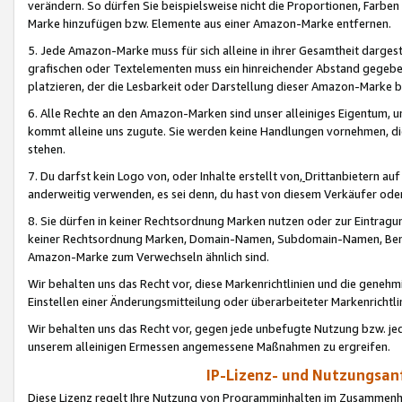
verändern. So dürfen Sie beispielsweise nicht die Proportionen, Farb
Marke hinzufügen bzw. Elemente aus einer Amazon-Marke entfernen.
5. Jede Amazon-Marke muss für sich alleine in ihrer Gesamtheit darge
grafischen oder Textelementen muss ein hinreichender Abstand gegebe
platzieren, der die Lesbarkeit oder Darstellung dieser Amazon-Marke b
6. Alle Rechte an den Amazon-Marken sind unser alleiniges Eigentum, 
kommt alleine uns zugute. Sie werden keine Handlungen vornehmen, 
stehen.
7. Du darfst kein Logo von, oder Inhalte erstellt von,
Drittanbietern au
anderweitig verwenden, es sei denn, du hast von diesem Verkäufer oder
8. Sie dürfen in keiner Rechtsordnung Marken nutzen oder zur Eintragu
keiner Rechtsordnung Marken, Domain-Namen, Subdomain-Namen, Benu
Amazon-Marke zum Verwechseln ähnlich sind.
Wir behalten uns das Recht vor, diese Markenrichtlinien und die gene
Einstellen einer Änderungsmitteilung oder überarbeiteter Markenricht
Wir behalten uns das Recht vor, gegen jede unbefugte Nutzung bzw. jede 
unserem alleinigen Ermessen angemessene Maßnahmen zu ergreifen.
IP-Lizenz- und Nutzungsan
Diese Lizenz regelt Ihre Nutzung von Programminhalten im Zusammen