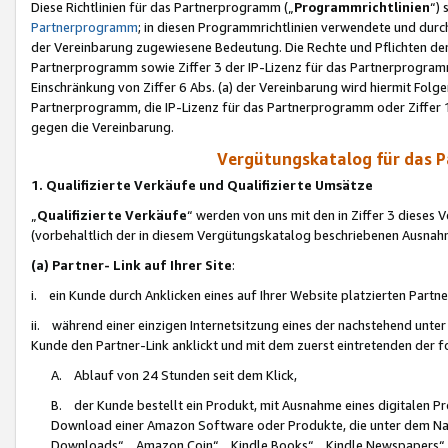
Diese Richtlinien für das Partnerprogramm („
Programmrichtlinien
“)
Partnerprogramm
; in diesen Programmrichtlinien verwendete und durch
der Vereinbarung zugewiesene Bedeutung. Die Rechte und Pflichten de
Partnerprogramm sowie Ziffer 3 der IP-Lizenz für das Partnerprogram
Einschränkung von Ziffer 6 Abs. (a) der Vereinbarung wird hiermit Fol
Partnerprogramm, die IP-Lizenz für das Partnerprogramm oder Ziffer 1
gegen die Vereinbarung.
Vergütungskatalog für das 
1. Qualifizierte Verkäufe und Qualifizierte Umsätze
„
Qualifizierte Verkäufe
“ werden von uns mit den in Ziffer 3 diese
(vorbehaltlich der in diesem Vergütungskatalog beschriebenen Ausnah
(a) Partner- Link auf Ihrer Site
:
i. ein Kunde durch Anklicken eines auf Ihrer Website platzierten Part
ii. während einer einzigen Internetsitzung eines der nachstehend unter (i)
Kunde den Partner-Link anklickt und mit dem zuerst eintretenden der f
A. Ablauf von 24 Stunden seit dem Klick,
B. der Kunde bestellt ein Produkt, mit Ausnahme eines digitalen P
Download einer Amazon Software oder Produkte, die unter dem N
Downloads“, „Amazon Coin“, „Kindle Books“, „Kindle Newspapers“, „