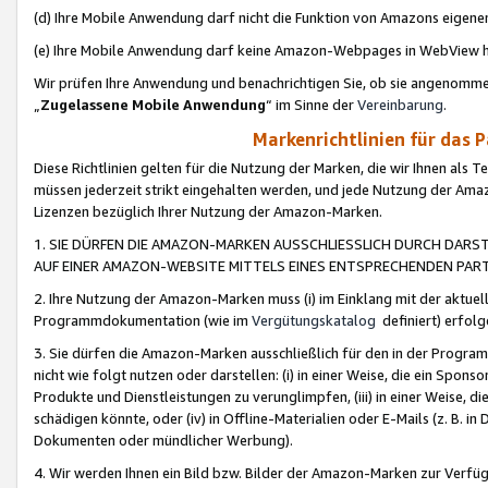
(d) Ihre Mobile Anwendung darf nicht die Funktion von Amazons eige
(e) Ihre Mobile Anwendung darf keine Amazon-Webpages in WebView 
Wir prüfen Ihre Anwendung und benachrichtigen Sie, ob sie angenomm
„
Zugelassene Mobile Anwendung
“ im Sinne der
Vereinbarung
.
Markenrichtlinien für das 
Diese Richtlinien gelten für die Nutzung der Marken, die wir Ihnen als 
müssen jederzeit strikt eingehalten werden, und jede Nutzung der Ama
Lizenzen bezüglich Ihrer Nutzung der Amazon-Marken.
1. SIE DÜRFEN DIE AMAZON-MARKEN AUSSCHLIESSLICH DURCH DARS
AUF EINER AMAZON-WEBSITE MITTELS EINES ENTSPRECHENDEN PART
2. Ihre Nutzung der Amazon-Marken muss (i) im Einklang mit der aktuells
Programmdokumentation (wie im
Vergütungskatalog
definiert) erfolg
3. Sie dürfen die Amazon-Marken ausschließlich für den in der Progr
nicht wie folgt nutzen oder darstellen: (i) in einer Weise, die ein Spo
Produkte und Dienstleistungen zu verunglimpfen, (iii) in einer Weise
schädigen könnte, oder (iv) in Offline-Materialien oder E-Mails (z. B.
Dokumenten oder mündlicher Werbung).
4. Wir werden Ihnen ein Bild bzw. Bilder der Amazon-Marken zur Verfüg