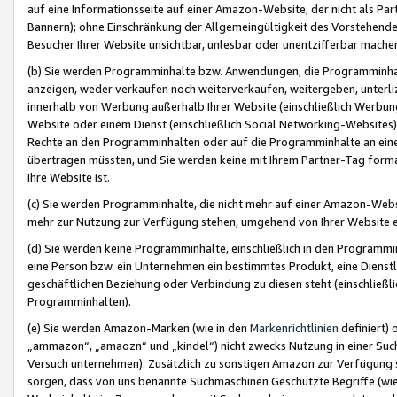
auf eine Informationsseite auf einer Amazon-Website, der nicht als Part
Bannern); ohne Einschränkung der Allgemeingültigkeit des Vorstehende
Besucher Ihrer Website unsichtbar, unlesbar oder unentzifferbar mache
(b) Sie werden Programminhalte bzw. Anwendungen, die Programminhalt
anzeigen, weder verkaufen noch weiterverkaufen, weitergeben, unterli
innerhalb von Werbung außerhalb Ihrer Website (einschließlich Werbun
Website oder einem Dienst (einschließlich Social Networking-Website
Rechte an den Programminhalten oder auf die Programminhalte an eine a
übertragen müssten, und Sie werden keine mit Ihrem Partner-Tag formati
Ihre Website ist.
(c) Sie werden Programminhalte, die nicht mehr auf einer Amazon-Websit
mehr zur Nutzung zur Verfügung stehen, umgehend von Ihrer Website e
(d) Sie werden keine Programminhalte, einschließlich in den Programmin
eine Person bzw. ein Unternehmen ein bestimmtes Produkt, eine Dienstle
geschäftlichen Beziehung oder Verbindung zu diesen steht (einschließli
Programminhalten).
(e) Sie werden Amazon-Marken (wie in den
Markenrichtlinien
definiert) 
„ammazon“, „amaozn“ und „kindel“) nicht zwecks Nutzung in einer Suc
Versuch unternehmen). Zusätzlich zu sonstigen Amazon zur Verfügung 
sorgen, dass von uns benannte Suchmaschinen Geschützte Begriffe (wie 