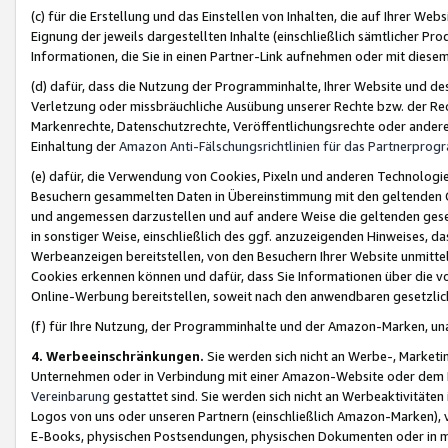
(c) für die Erstellung und das Einstellen von Inhalten, die auf Ihrer We
Eignung der jeweils dargestellten Inhalte (einschließlich sämtlicher 
Informationen, die Sie in einen Partner-Link aufnehmen oder mit diese
(d) dafür, dass die Nutzung der Programminhalte, Ihrer Website und des 
Verletzung oder missbräuchliche Ausübung unserer Rechte bzw. der Recht
Markenrechte, Datenschutzrechte, Veröffentlichungsrechte oder anderer
Einhaltung der
Amazon Anti-Fälschungsrichtlinien für das Partnerpro
(e) dafür, die Verwendung von Cookies, Pixeln und anderen Technologien
Besuchern gesammelten Daten in Übereinstimmung mit den geltenden Ge
und angemessen darzustellen und auf andere Weise die geltenden geset
in sonstiger Weise, einschließlich des ggf. anzuzeigenden Hinweises, d
Werbeanzeigen bereitstellen, von den Besuchern Ihrer Website unmitte
Cookies erkennen können und dafür, dass Sie Informationen über die v
Online-Werbung bereitstellen, soweit nach den anwendbaren gesetzlic
(f) für Ihre Nutzung, der Programminhalte und der Amazon-Marken, u
4. Werbeeinschränkungen.
Sie werden sich nicht an Werbe-, Market
Unternehmen oder in Verbindung mit einer Amazon-Website oder dem Pa
Vereinbarung
gestattet sind. Sie werden sich nicht an Werbeaktivitäten
Logos von uns oder unseren Partnern (einschließlich Amazon-Marken), 
E-Books, physischen Postsendungen, physischen Dokumenten oder in 