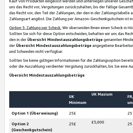
Kauf von Produkten eingelöst werden und unterliegen unseren Geschäf
uns das Recht vor, Vergütungen zurückzuhalten, bis der fällige Gesamt
das Recht vor, den Teil der Zahlungen, der den in der Zahlungstabelle 
Zahlungsart angibst. Die Zahlung per Amazon-Geschenkgutschein ist in
Option 3: Zahlung per Scheck.
Wir übersenden Ihnen einen Scheck in Höh
Sollten Sie sich für diese Option entscheiden, behalten wir uns das Rec
den in der
Übersicht Mindestauszahlungsbeträge
genannten Mindest
der
Übersicht Mindestauszahlungsbeträge
angegebene Bearbeitung
und Schweden nicht verfügbar.
Sollten Sie keine gültigen Informationen für die Zahlungsoption bereit
oder die Auszahlung verdienter Vergütung zurückhalten, bis Sie eine A
Übersicht Mindestauszahlungsbeträge
UK Maxium
UK
FR,
Minimum
un
Option 1 (Überweisung)
25£
25
£5,000
Option 2
25£
25
(Geschenkgutschein)