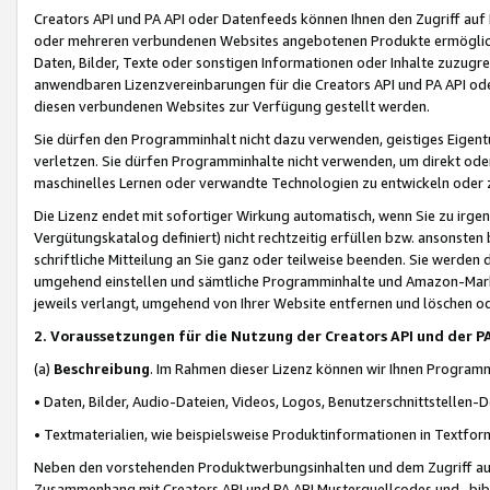
Creators API und PA API oder Datenfeeds können Ihnen den Zugriff auf D
oder mehreren verbundenen Websites angebotenen Produkte ermögliche
Daten, Bilder, Texte oder sonstigen Informationen oder Inhalte zuzugre
anwendbaren Lizenzvereinbarungen für die Creators API und PA API od
diesen verbundenen Websites zur Verfügung gestellt werden.
Sie dürfen den Programminhalt nicht dazu verwenden, geistiges Eigent
verletzen. Sie dürfen Programminhalte nicht verwenden, um direkt ode
maschinelles Lernen oder verwandte Technologien zu entwickeln oder zu
Die Lizenz endet mit sofortiger Wirkung automatisch, wenn Sie zu irg
Vergütungskatalog definiert) nicht rechtzeitig erfüllen bzw. ansonsten
schriftliche Mitteilung an Sie ganz oder teilweise beenden. Sie werden
umgehend einstellen und sämtliche Programminhalte und Amazon-Marke
jeweils verlangt, umgehend von Ihrer Website entfernen und löschen od
2. Voraussetzungen für die Nutzung der Creators API und der P
(a)
Beschreibung
. Im Rahmen dieser Lizenz können wir Ihnen Programmi
• Daten, Bilder, Audio-Dateien, Videos, Logos, Benutzerschnittstellen-
• Textmaterialien, wie beispielsweise Produktinformationen in Textfor
Neben den vorstehenden Produktwerbungsinhalten und dem Zugriff auf 
Zusammenhang mit Creators API und PA API Musterquellcodes und -bibli