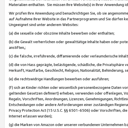
Materialien enthalten. Sie müssen Ihre Website(s) in Ihrer Anwendung ide
Wir prüfen Ihre Anwendung und benachrichtigen Sie, ob sie angenommen
auf Aufnahme Ihrer Website in das Partnerprogramm und Sie dürfen kei
Ungeeignet sind unter anderem Websites:
(a) die sexuelle oder obszöne Inhalte bewerben oder enthalten;
(b) die Gewalt verherrlichen oder gewalttätige Inhalte haben oder pot
anstiften,;
(c) die falsche, irreführende, diffamierende oder verleumderische Inha
(d) die von Hass geprägte, belästigende, schädliche, die Privatsphäre v
Herkunft, Hautfarbe, Geschlecht, Religion, Nationalität, Behinderung, 
(e) die rechtswidrige Handlungen bewerben oder ausführen;
(f) sich an Kinder richten oder wissentlich personenbezogene Daten vo
geltenden Gesetzen definiert) erheben, verwenden oder offenlegen, Vo
Regeln, Vorschriften, Anordnungen, Lizenzen, Genehmigungen, Richtlini
Entscheidungen oder andere Anforderungen einer zuständigen Regierung
Privacy Protection Act (15 U.S.C. §§ 6501-6506) oder Vorschriften, di
Internet erlassen wurden);
(g) die Marken von Amazon oder unseren verbundenen Unternehmen b