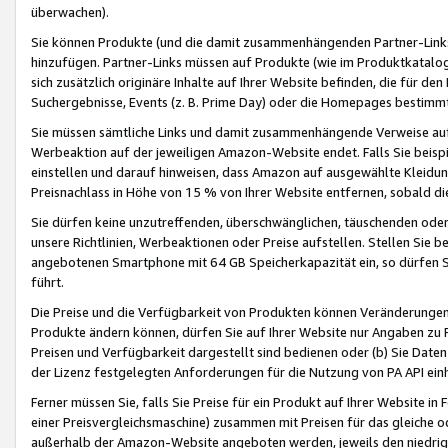
überwachen).
Sie können Produkte (und die damit zusammenhängenden Partner-Links)
hinzufügen. Partner-Links müssen auf Produkte (wie im Produktkatalog de
sich zusätzlich originäre Inhalte auf Ihrer Website befinden, die für 
Suchergebnisse, Events (z. B. Prime Day) oder die Homepages bestimmte
Sie müssen sämtliche Links und damit zusammenhängende Verweise auf z
Werbeaktion auf der jeweiligen Amazon-Website endet. Falls Sie beisp
einstellen und darauf hinweisen, dass Amazon auf ausgewählte Kleidun
Preisnachlass in Höhe von 15 % von Ihrer Website entfernen, sobald di
Sie dürfen keine unzutreffenden, überschwänglichen, täuschenden od
unsere Richtlinien, Werbeaktionen oder Preise aufstellen. Stellen Sie 
angebotenen Smartphone mit 64 GB Speicherkapazität ein, so dürfen S
führt.
Die Preise und die Verfügbarkeit von Produkten können Veränderungen 
Produkte ändern können, dürfen Sie auf Ihrer Website nur Angaben zu P
Preisen und Verfügbarkeit dargestellt sind bedienen oder (b) Sie Daten
der Lizenz festgelegten Anforderungen für die Nutzung von PA API einh
Ferner müssen Sie, falls Sie Preise für ein Produkt auf Ihrer Website in 
einer Preisvergleichsmaschine) zusammen mit Preisen für das gleiche o
außerhalb der Amazon-Website angeboten werden, jeweils den niedrigst