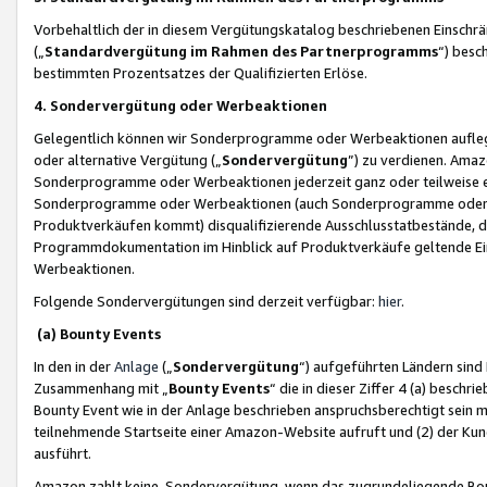
Vorbehaltlich der in diesem Vergütungskatalog beschriebenen Einschr
(„
Standardvergütung im Rahmen des Partnerprogramms
“) besc
bestimmten Prozentsatzes der Qualifizierten Erlöse.
4. Sondervergütung oder Werbeaktionen
Gelegentlich können wir Sonderprogramme oder Werbeaktionen auflegen,
oder alternative Vergütung („
Sondervergütung
”) zu verdienen. Amazo
Sonderprogramme oder Werbeaktionen jederzeit ganz oder teilweise einz
Sonderprogramme oder Werbeaktionen (auch Sonderprogramme oder We
Produktverkäufen kommt) disqualifizierende Ausschlusstatbestände, di
Programmdokumentation im Hinblick auf Produktverkäufe geltende E
Werbeaktionen.
Folgende Sondervergütungen sind derzeit verfügbar:
hier
.
(a) Bounty Events
In den in der
Anlage
(„
Sondervergütung
“) aufgeführten Ländern sind
Zusammenhang mit „
Bounty Events
“ die in dieser Ziffer 4 (a) besch
Bounty Event wie in der Anlage beschrieben anspruchsberechtigt sein mu
teilnehmende Startseite einer Amazon-Website aufruft und (2) der Kun
ausführt.
Amazon zahlt keine Sondervergütung, wenn das zugrundeliegende Boun