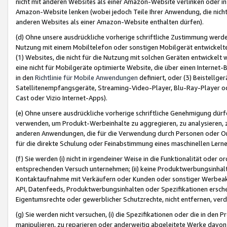
nicht mit anderen Websites als einer Amazon-Website verlinken oder i
Amazon-Website lenken (wobei jedoch Teile Ihrer Anwendung, die nich
anderen Websites als einer Amazon-Website enthalten dürfen).
(d) Ohne unsere ausdrückliche vorherige schriftliche Zustimmung werd
Nutzung mit einem Mobiltelefon oder sonstigen Mobilgerät entwickelt
(1) Websites, die nicht für die Nutzung mit solchen Geräten entwickelt
eine nicht für Mobilgeräte optimierte Website, die über einen Interne
in den
Richtlinie für Mobile Anwendungen
definiert, oder (3) Beistellge
Satellitenempfangsgeräte, Streaming-Video-Player, Blu-Ray-Player ode
Cast oder Vizio Internet-Apps).
(e) Ohne unsere ausdrückliche vorherige schriftliche Genehmigung dürfe
verwenden, um Produkt-Werbeinhalte zu aggregieren, zu analysieren, 
anderen Anwendungen, die für die Verwendung durch Personen oder Or
für die direkte Schulung oder Feinabstimmung eines maschinellen Lern
(f) Sie werden (i) nicht in irgendeiner Weise in die Funktionalität ode
entsprechenden Versuch unternehmen; (ii) keine Produktwerbungsinha
Kontaktaufnahme mit Verkäufern oder Kunden oder sonstiger Werbeaktiv
API, Datenfeeds, Produktwerbungsinhalten oder Spezifikationen erschei
Eigentumsrechte oder gewerblicher Schutzrechte, nicht entfernen, verd
(g) Sie werden nicht versuchen, (i) die Spezifikationen oder die in de
manipulieren, zu reparieren oder anderweitig abgeleitete Werke davon z