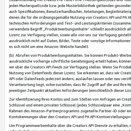
jeden Musterquellcode bzw. jede Musterbibliothek geltenden gesonder
auch Spezifikationen, Benutzerhandbücher, Anleitungen, Begleitmaterial
denen die für die ordnungsgemäße Nutzung von Creators API und PA A
technischen Anforderungen und Test- und Leistungskriterien (zusammen
verwendete Begriff „Produktwerbungsinhalte“ schließt ausdrücklich al
Lizenz zur Verfügung stellen, sowie alle von uns zur Verfügung gestel
ausdrücklich nicht auf Daten, Bilder, Texte oder sonstige Informatione
es sich nicht um eine Amazon-Website handelt.
(b) Abrufen von Produktwerbungsinhalten. Sie können Produkt-Werbein
ausdrückliche vorherige schriftliche Genehmigung erteilt haben, könn
wir über die Creators API Feeds zur Verfügung stellen. Wenn Sie Produk
Nutzung von Datenfeeds dieser Lizenz. Sie erkennen an, dass wir Creat
API oder Datenfeeds jederzeit ändern, auslaufen lassen oder neu veröffe
Verantwortung liegt, sicherzustellen, dass Ihr Zugriff auf die und Ihr
jeweiligen Zeitpunkt aktuellen Anforderungen (einschließlich dieser Liz
Zur Identifizierung Ihres Kontos und zum Stellen von Anfragen an Crea
Schlüssel und einem privaten Schlüssel (jedes Schlüsselpaar eine „Kon
Rahmen des Amazon-Partnerprogramms zugeteilte Partner-ID oder ein
Kontokennungen über den Creators API und PA API Kontoerstellungspro
Um Programmwerbeinhalte über die Creators API Dienste zu erhalten, m