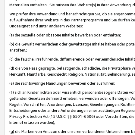
Materialien enthalten. Sie müssen Ihre Website(s) in Ihrer Anwendung ide
Wir prüfen Ihre Anwendung und benachrichtigen Sie, ob sie angenommen
auf Aufnahme Ihrer Website in das Partnerprogramm und Sie dürfen kei
Ungeeignet sind unter anderem Websites:
(a) die sexuelle oder obszöne Inhalte bewerben oder enthalten;
(b) die Gewalt verherrlichen oder gewalttätige Inhalte haben oder pot
anstiften,;
(c) die falsche, irreführende, diffamierende oder verleumderische Inha
(d) die von Hass geprägte, belästigende, schädliche, die Privatsphäre v
Herkunft, Hautfarbe, Geschlecht, Religion, Nationalität, Behinderung, 
(e) die rechtswidrige Handlungen bewerben oder ausführen;
(f) sich an Kinder richten oder wissentlich personenbezogene Daten vo
geltenden Gesetzen definiert) erheben, verwenden oder offenlegen, Vo
Regeln, Vorschriften, Anordnungen, Lizenzen, Genehmigungen, Richtlini
Entscheidungen oder andere Anforderungen einer zuständigen Regierung
Privacy Protection Act (15 U.S.C. §§ 6501-6506) oder Vorschriften, di
Internet erlassen wurden);
(g) die Marken von Amazon oder unseren verbundenen Unternehmen b