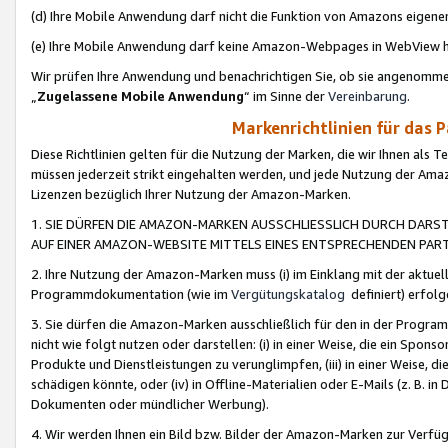
(d) Ihre Mobile Anwendung darf nicht die Funktion von Amazons eige
(e) Ihre Mobile Anwendung darf keine Amazon-Webpages in WebView 
Wir prüfen Ihre Anwendung und benachrichtigen Sie, ob sie angenomm
„
Zugelassene Mobile Anwendung
“ im Sinne der
Vereinbarung
.
Markenrichtlinien für das 
Diese Richtlinien gelten für die Nutzung der Marken, die wir Ihnen als 
müssen jederzeit strikt eingehalten werden, und jede Nutzung der Ama
Lizenzen bezüglich Ihrer Nutzung der Amazon-Marken.
1. SIE DÜRFEN DIE AMAZON-MARKEN AUSSCHLIESSLICH DURCH DARS
AUF EINER AMAZON-WEBSITE MITTELS EINES ENTSPRECHENDEN PART
2. Ihre Nutzung der Amazon-Marken muss (i) im Einklang mit der aktuells
Programmdokumentation (wie im
Vergütungskatalog
definiert) erfolg
3. Sie dürfen die Amazon-Marken ausschließlich für den in der Progr
nicht wie folgt nutzen oder darstellen: (i) in einer Weise, die ein Spo
Produkte und Dienstleistungen zu verunglimpfen, (iii) in einer Weise
schädigen könnte, oder (iv) in Offline-Materialien oder E-Mails (z. B.
Dokumenten oder mündlicher Werbung).
4. Wir werden Ihnen ein Bild bzw. Bilder der Amazon-Marken zur Verfüg