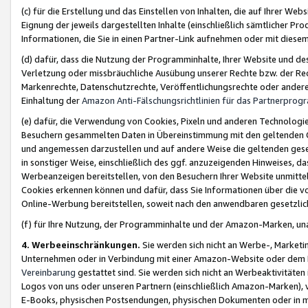
(c) für die Erstellung und das Einstellen von Inhalten, die auf Ihrer We
Eignung der jeweils dargestellten Inhalte (einschließlich sämtlicher 
Informationen, die Sie in einen Partner-Link aufnehmen oder mit diese
(d) dafür, dass die Nutzung der Programminhalte, Ihrer Website und des 
Verletzung oder missbräuchliche Ausübung unserer Rechte bzw. der Recht
Markenrechte, Datenschutzrechte, Veröffentlichungsrechte oder anderer
Einhaltung der
Amazon Anti-Fälschungsrichtlinien für das Partnerpro
(e) dafür, die Verwendung von Cookies, Pixeln und anderen Technologien
Besuchern gesammelten Daten in Übereinstimmung mit den geltenden Ge
und angemessen darzustellen und auf andere Weise die geltenden geset
in sonstiger Weise, einschließlich des ggf. anzuzeigenden Hinweises, d
Werbeanzeigen bereitstellen, von den Besuchern Ihrer Website unmitte
Cookies erkennen können und dafür, dass Sie Informationen über die v
Online-Werbung bereitstellen, soweit nach den anwendbaren gesetzlic
(f) für Ihre Nutzung, der Programminhalte und der Amazon-Marken, u
4. Werbeeinschränkungen.
Sie werden sich nicht an Werbe-, Market
Unternehmen oder in Verbindung mit einer Amazon-Website oder dem Pa
Vereinbarung
gestattet sind. Sie werden sich nicht an Werbeaktivitäten
Logos von uns oder unseren Partnern (einschließlich Amazon-Marken), 
E-Books, physischen Postsendungen, physischen Dokumenten oder in 