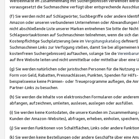
Werbeinhalte im Zusammenhang mit Suchergebnissen verwendet werden,
vorausgesetzt die Suchmaschine verfügt über entsprechende Ausschlu
(f) Sie werden nicht auf Schlagwörter, Suchbegriffe oder andere Ident
Amazon oder unseren verbundenen Unternehmen oder Abwandlungen bzw
nicht abschließende Liste unserer Marken entnehmen Sie bitte der Nich
Schlagwortauktionen auf Suchmaschinen teilnehmen, wenn die sich da
Kostenpflichtige Suchplatzierung (wie im
Vergütungskatalog
definiert
Suchmaschinen Links zur Verfügung stellen, damit Sie bei allgemeinen I
kostenfreien Suchergebnissen) auftauchen, solange Sie die
Vereinbaru
auf Ihre Website leiten und nicht unmittelbar oder mittelbar über eine
(g) Sie werden natürlichen oder juristischen Personen für die Nutzung 
Form von Geld, Rabatten, Preisnachlässen, Punkten, Spenden für Hilfs
beispielsweise keine Prämien- oder Treueprogramme auflegen, die Anrei
Partner-Links zu besuchen.
(h) Sie werden die Inhalte von elektronischen Formularen oder anderem M
abfangen, aufzeichnen, umleiten, auslesen, auslegen oder ausfüllen.
(i) Sie werden keine Kontodaten, die unsere Kunden im Zusammenhang 
Kunden der Amazon-Websites), abfragen, erheben, einholen, speichern,
(j) Sie werden Funktionen von Schaltflächen, Links oder andere Funkti
(k) Sie werden keine Bestellungen oder andere Geschäfte über eine Ama