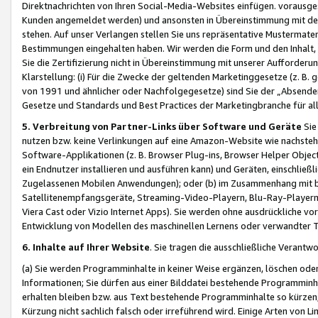
Direktnachrichten von Ihren Social-Media-Websites einfügen. vorausg
Kunden angemeldet werden) und ansonsten in Übereinstimmung mit der
stehen. Auf unser Verlangen stellen Sie uns repräsentative Mustermater
Bestimmungen eingehalten haben. Wir werden die Form und den Inhalt, di
Sie die Zertifizierung nicht in Übereinstimmung mit unserer Aufforderu
Klarstellung: (i) Für die Zwecke der geltenden Marketinggesetze (z. 
von 1991 und ähnlicher oder Nachfolgegesetze) sind Sie der „Absender“ j
Gesetze und Standards und Best Practices der Marketingbranche für 
5. Verbreitung von Partner-Links über Software und Geräte
Sie
nutzen bzw. keine Verlinkungen auf eine Amazon-Website wie nachsteh
Software-Applikationen (z. B. Browser Plug-ins, Browser Helper Objec
ein Endnutzer installieren und ausführen kann) und Geräten, einschlie
Zugelassenen Mobilen Anwendungen); oder (b) im Zusammenhang mit bzw.
Satellitenempfangsgeräte, Streaming-Video-Playern, Blu-Ray-Playern 
Viera Cast oder Vizio Internet Apps). Sie werden ohne ausdrückliche v
Entwicklung von Modellen des maschinellen Lernens oder verwandter 
6. Inhalte auf Ihrer Website
. Sie tragen die ausschließliche Verantwo
(a) Sie werden Programminhalte in keiner Weise ergänzen, löschen oder
Informationen; Sie dürfen aus einer Bilddatei bestehende Programminhal
erhalten bleiben bzw. aus Text bestehende Programminhalte so kürzen, 
Kürzung nicht sachlich falsch oder irreführend wird. Einige Arten von L