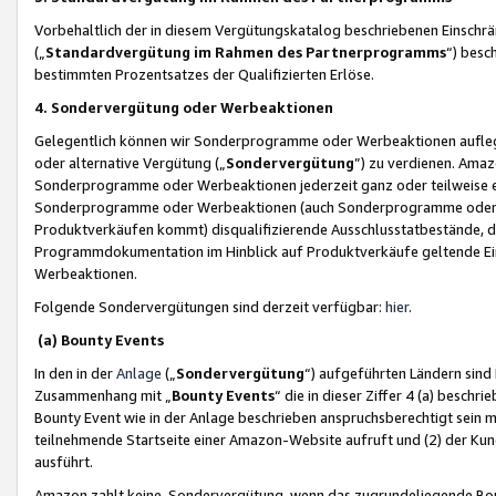
Vorbehaltlich der in diesem Vergütungskatalog beschriebenen Einschr
(„
Standardvergütung im Rahmen des Partnerprogramms
“) besc
bestimmten Prozentsatzes der Qualifizierten Erlöse.
4. Sondervergütung oder Werbeaktionen
Gelegentlich können wir Sonderprogramme oder Werbeaktionen auflegen,
oder alternative Vergütung („
Sondervergütung
”) zu verdienen. Amazo
Sonderprogramme oder Werbeaktionen jederzeit ganz oder teilweise einz
Sonderprogramme oder Werbeaktionen (auch Sonderprogramme oder We
Produktverkäufen kommt) disqualifizierende Ausschlusstatbestände, di
Programmdokumentation im Hinblick auf Produktverkäufe geltende E
Werbeaktionen.
Folgende Sondervergütungen sind derzeit verfügbar:
hier
.
(a) Bounty Events
In den in der
Anlage
(„
Sondervergütung
“) aufgeführten Ländern sind
Zusammenhang mit „
Bounty Events
“ die in dieser Ziffer 4 (a) besch
Bounty Event wie in der Anlage beschrieben anspruchsberechtigt sein mu
teilnehmende Startseite einer Amazon-Website aufruft und (2) der Kun
ausführt.
Amazon zahlt keine Sondervergütung, wenn das zugrundeliegende Boun