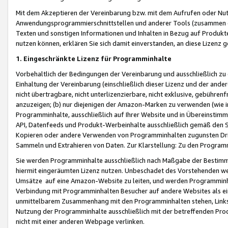
Mit dem Akzeptieren der Vereinbarung bzw. mit dem Aufrufen oder Nutz
Anwendungsprogrammierschnittstellen und anderer Tools (zusammen die
Texten und sonstigen Informationen und Inhalten in Bezug auf Produkte
nutzen können, erklären Sie sich damit einverstanden, an diese Lizenz 
1. Eingeschränkte Lizenz für Programminhalte
Vorbehaltlich der Bedingungen der Vereinbarung und ausschließlich z
Einhaltung der Vereinbarung (einschließlich dieser Lizenz und der ande
nicht übertragbare, nicht unterlizenzierbare, nicht exklusive, gebühren
anzuzeigen; (b) nur diejenigen der Amazon-Marken zu verwenden (wie in 
Programminhalte, ausschließlich auf Ihrer Website und in Übereinstimmu
API, Datenfeeds und Produkt-Werbeinhalte ausschließlich gemäß den Spe
Kopieren oder andere Verwenden von Programminhalten zugunsten Dri
Sammeln und Extrahieren von Daten. Zur Klarstellung: Zu den Program
Sie werden Programminhalte ausschließlich nach Maßgabe der Besti
hiermit eingeräumten Lizenz nutzen. Unbeschadet des Vorstehenden we
Umsätze auf eine Amazon-Website zu leiten, und werden Programminhal
Verbindung mit Programminhalten Besucher auf andere Websites als ein
unmittelbarem Zusammenhang mit den Programminhalten stehen, Links z
Nutzung der Programminhalte ausschließlich mit der betreffenden Pr
nicht mit einer anderen Webpage verlinken.