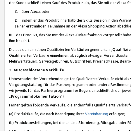
der Kunde schließt einen Kauf des Produkts ab, das Sie mit der Alexa 
C. über Alexa, oder
D. indem er das Produkt innerhalb der Skills Session in den Waren
seiner erstmaligen Teilnahme an der Alexa Shopping Action abschlie
iii. das Produkt, das Sie mit der Alexa-Einkaufsaktion vorgestellt ha
ihm bezahlt.
Die aus den einzelnen Qualifizierten Verkäufen generierten „
Qualifizi
Qualifizierten Verkäufe einnehmen, abzüglich etwaiger Versandkosten
Mehrwertsteuer), Servicegebühren, Gutschriften, Preisnachlässe, Bear
2. Ausgeschlossene Verkäufe
Unbeschadet des Vorstehenden gelten Qualifizierte Verkäufe nicht als
Vergütungskatalog für das Partnerprogramm oder andere Bestimmungen,
wir jeweils für das Partnerprogramm festlegen, einschließlich der jewe
„
Programmdokumentation
“).
Ferner gelten folgende Verkäufe, die andernfalls Qualifizierte Verkä
(a) Produktkäufe, die nach Beendigung Ihrer
Vereinbarung
erfolgen;
(b) Produktbestellungen, bei denen eine Stornierung, Rückgabe oder R