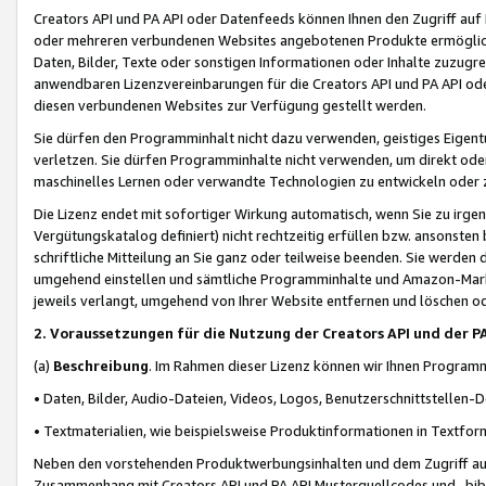
Creators API und PA API oder Datenfeeds können Ihnen den Zugriff auf D
oder mehreren verbundenen Websites angebotenen Produkte ermögliche
Daten, Bilder, Texte oder sonstigen Informationen oder Inhalte zuzugre
anwendbaren Lizenzvereinbarungen für die Creators API und PA API od
diesen verbundenen Websites zur Verfügung gestellt werden.
Sie dürfen den Programminhalt nicht dazu verwenden, geistiges Eigent
verletzen. Sie dürfen Programminhalte nicht verwenden, um direkt ode
maschinelles Lernen oder verwandte Technologien zu entwickeln oder zu
Die Lizenz endet mit sofortiger Wirkung automatisch, wenn Sie zu irg
Vergütungskatalog definiert) nicht rechtzeitig erfüllen bzw. ansonsten
schriftliche Mitteilung an Sie ganz oder teilweise beenden. Sie werden
umgehend einstellen und sämtliche Programminhalte und Amazon-Marke
jeweils verlangt, umgehend von Ihrer Website entfernen und löschen od
2. Voraussetzungen für die Nutzung der Creators API und der P
(a)
Beschreibung
. Im Rahmen dieser Lizenz können wir Ihnen Programmi
• Daten, Bilder, Audio-Dateien, Videos, Logos, Benutzerschnittstellen-
• Textmaterialien, wie beispielsweise Produktinformationen in Textfor
Neben den vorstehenden Produktwerbungsinhalten und dem Zugriff auf 
Zusammenhang mit Creators API und PA API Musterquellcodes und -bibli