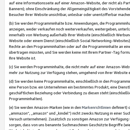
auf eine Informationsseite auf einer Amazon-Website, der nicht als Part
Bannern); ohne Einschränkung der Allgemeingültigkeit des Vorstehende
Besucher Ihrer Website unsichtbar, unlesbar oder unentzifferbar mache
(b) Sie werden Programminhalte bzw. Anwendungen, die Programminhalt
anzeigen, weder verkaufen noch weiterverkaufen, weitergeben, unterli
innerhalb von Werbung außerhalb Ihrer Website (einschließlich Werbun
Website oder einem Dienst (einschließlich Social Networking-Website
Rechte an den Programminhalten oder auf die Programminhalte an eine a
übertragen müssten, und Sie werden keine mit Ihrem Partner-Tag formati
Ihre Website ist.
(c) Sie werden Programminhalte, die nicht mehr auf einer Amazon-Websit
mehr zur Nutzung zur Verfügung stehen, umgehend von Ihrer Website e
(d) Sie werden keine Programminhalte, einschließlich in den Programmin
eine Person bzw. ein Unternehmen ein bestimmtes Produkt, eine Dienstle
geschäftlichen Beziehung oder Verbindung zu diesen steht (einschließli
Programminhalten).
(e) Sie werden Amazon-Marken (wie in den
Markenrichtlinien
definiert) 
„ammazon“, „amaozn“ und „kindel“) nicht zwecks Nutzung in einer Suc
Versuch unternehmen). Zusätzlich zu sonstigen Amazon zur Verfügung 
sorgen, dass von uns benannte Suchmaschinen Geschützte Begriffe (wie 