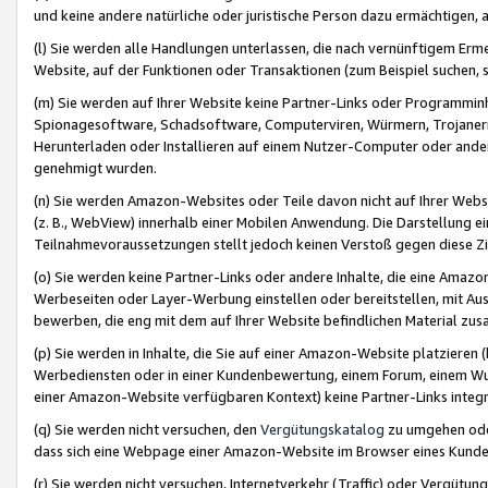
und keine andere natürliche oder juristische Person dazu ermächtigen, a
(l) Sie werden alle Handlungen unterlassen, die nach vernünftigem Erme
Website, auf der Funktionen oder Transaktionen (zum Beispiel suchen, s
(m) Sie werden auf Ihrer Website keine Partner-Links oder Programmin
Spionagesoftware, Schadsoftware, Computerviren, Würmern, Trojaner
Herunterladen oder Installieren auf einem Nutzer-Computer oder ande
genehmigt wurden.
(n) Sie werden Amazon-Websites oder Teile davon nicht auf Ihrer Websi
(z. B., WebView) innerhalb einer Mobilen Anwendung. Die Darstellung ein
Teilnahmevoraussetzungen stellt jedoch keinen Verstoß gegen diese Zif
(o) Sie werden keine Partner-Links oder andere Inhalte, die eine Am
Werbeseiten oder Layer-Werbung einstellen oder bereitstellen, mit Au
bewerben, die eng mit dem auf Ihrer Website befindlichen Material z
(p) Sie werden in Inhalte, die Sie auf einer Amazon-Website platzier
Werbediensten oder in einer Kundenbewertung, einem Forum, einem Wun
einer Amazon-Website verfügbaren Kontext) keine Partner-Links integr
(q) Sie werden nicht versuchen, den
Vergütungskatalog
zu umgehen oder
dass sich eine Webpage einer Amazon-Website im Browser eines Kunden 
(r) Sie werden nicht versuchen, Internetverkehr (Traffic) oder Vergü