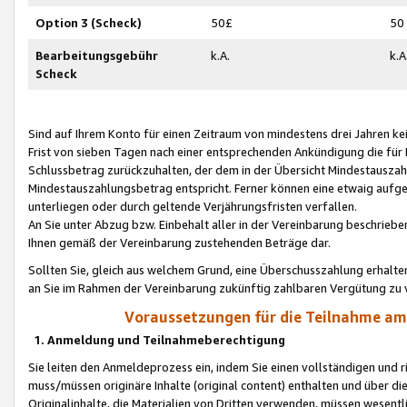
Option 3 (Scheck)
50£
50
Bearbeitungsgebühr
k.A.
k.A
Scheck
Sind auf Ihrem Konto für einen Zeitraum von mindestens drei Jahren kein
Frist von sieben Tagen nach einer entsprechenden Ankündigung die für
Schlussbetrag zurückzuhalten, der dem in der Übersicht Mindestausz
Mindestauszahlungsbetrag entspricht. Ferner können eine etwaig aufg
unterliegen oder durch geltende Verjährungsfristen verfallen.
An Sie unter Abzug bzw. Einbehalt aller in der Vereinbarung beschrieb
Ihnen gemäß der Vereinbarung zustehenden Beträge dar.
Sollten Sie, gleich aus welchem Grund, eine Überschusszahlung erhalte
an Sie im Rahmen der Vereinbarung zukünftig zahlbaren Vergütung zu 
Voraussetzungen für die Teilnahme a
1. Anmeldung und Teilnahmeberechtigung
Sie leiten den Anmeldeprozess ein, indem Sie einen vollständigen und 
muss/müssen originäre Inhalte (original content) enthalten und über d
Originalinhalte, die Materialien von Dritten verwenden, müssen wese