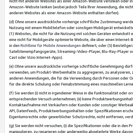
nicht mit anderen Websites als einer Amazon-Website verlinken oder i
Amazon-Website lenken (wobei jedoch Teile Ihrer Anwendung, die nich
anderen Websites als einer Amazon-Website enthalten dürfen).
(d) Ohne unsere ausdrückliche vorherige schriftliche Zustimmung werd
Nutzung mit einem Mobiltelefon oder sonstigen Mobilgerät entwickelt
(1) Websites, die nicht für die Nutzung mit solchen Geräten entwickelt
eine nicht für Mobilgeräte optimierte Website, die über einen Interne
in den
Richtlinie für Mobile Anwendungen
definiert, oder (3) Beistellge
Satellitenempfangsgeräte, Streaming-Video-Player, Blu-Ray-Player ode
Cast oder Vizio Internet-Apps).
(e) Ohne unsere ausdrückliche vorherige schriftliche Genehmigung dürfe
verwenden, um Produkt-Werbeinhalte zu aggregieren, zu analysieren, 
anderen Anwendungen, die für die Verwendung durch Personen oder Or
für die direkte Schulung oder Feinabstimmung eines maschinellen Lern
(f) Sie werden (i) nicht in irgendeiner Weise in die Funktionalität ode
entsprechenden Versuch unternehmen; (ii) keine Produktwerbungsinha
Kontaktaufnahme mit Verkäufern oder Kunden oder sonstiger Werbeaktiv
API, Datenfeeds, Produktwerbungsinhalten oder Spezifikationen erschei
Eigentumsrechte oder gewerblicher Schutzrechte, nicht entfernen, verd
(g) Sie werden nicht versuchen, (i) die Spezifikationen oder die in de
manipulieren, zu reparieren oder anderweitig abgeleitete Werke davon z