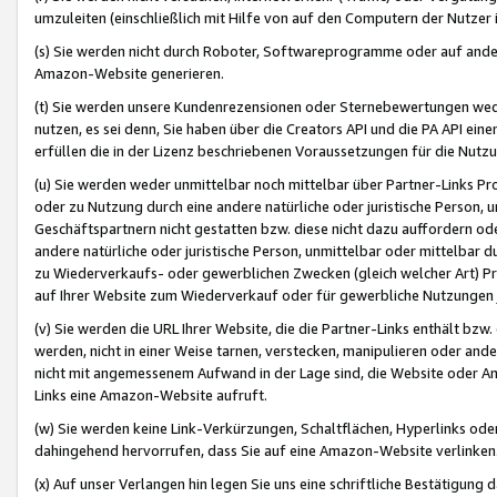
umzuleiten (einschließlich mit Hilfe von auf den Computern der Nutzer i
(s) Sie werden nicht durch Roboter, Softwareprogramme oder auf andere
Amazon-Website generieren.
(t) Sie werden unsere Kundenrezensionen oder Sternebewertungen wed
nutzen, es sei denn, Sie haben über die Creators API und die PA API e
erfüllen die in der Lizenz beschriebenen Voraussetzungen für die Nutzu
(u) Sie werden weder unmittelbar noch mittelbar über Partner-Links P
oder zu Nutzung durch eine andere natürliche oder juristische Person,
Geschäftspartnern nicht gestatten bzw. diese nicht dazu auffordern od
andere natürliche oder juristische Person, unmittelbar oder mittelbar
zu Wiederverkaufs- oder gewerblichen Zwecken (gleich welcher Art) 
auf Ihrer Website zum Wiederverkauf oder für gewerbliche Nutzungen 
(v) Sie werden die URL Ihrer Website, die die Partner-Links enthält b
werden, nicht in einer Weise tarnen, verstecken, manipulieren oder and
nicht mit angemessenem Aufwand in der Lage sind, die Website oder A
Links eine Amazon-Website aufruft.
(w) Sie werden keine Link-Verkürzungen, Schaltflächen, Hyperlinks ode
dahingehend hervorrufen, dass Sie auf eine Amazon-Website verlinken
(x) Auf unser Verlangen hin legen Sie uns eine schriftliche Bestätigung