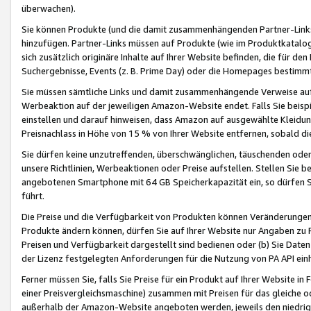
überwachen).
Sie können Produkte (und die damit zusammenhängenden Partner-Links)
hinzufügen. Partner-Links müssen auf Produkte (wie im Produktkatalog de
sich zusätzlich originäre Inhalte auf Ihrer Website befinden, die für 
Suchergebnisse, Events (z. B. Prime Day) oder die Homepages bestimmte
Sie müssen sämtliche Links und damit zusammenhängende Verweise auf z
Werbeaktion auf der jeweiligen Amazon-Website endet. Falls Sie beisp
einstellen und darauf hinweisen, dass Amazon auf ausgewählte Kleidun
Preisnachlass in Höhe von 15 % von Ihrer Website entfernen, sobald di
Sie dürfen keine unzutreffenden, überschwänglichen, täuschenden od
unsere Richtlinien, Werbeaktionen oder Preise aufstellen. Stellen Sie 
angebotenen Smartphone mit 64 GB Speicherkapazität ein, so dürfen S
führt.
Die Preise und die Verfügbarkeit von Produkten können Veränderungen 
Produkte ändern können, dürfen Sie auf Ihrer Website nur Angaben zu P
Preisen und Verfügbarkeit dargestellt sind bedienen oder (b) Sie Daten
der Lizenz festgelegten Anforderungen für die Nutzung von PA API einh
Ferner müssen Sie, falls Sie Preise für ein Produkt auf Ihrer Website in 
einer Preisvergleichsmaschine) zusammen mit Preisen für das gleiche o
außerhalb der Amazon-Website angeboten werden, jeweils den niedrigst