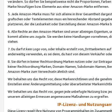
verändern. So dürfen Sie beispielsweise nicht die Proportionen, Farb
Marke hinzufügen bzw. Elemente aus einer Amazon-Marke entfernen.
5. Jede Amazon-Marke muss für sich alleine in ihrer Gesamtheit darge
grafischen oder Textelementen muss ein hinreichender Abstand gegebe
platzieren, der die Lesbarkeit oder Darstellung dieser Amazon-Marke b
6. Alle Rechte an den Amazon-Marken sind unser alleiniges Eigentum, 
kommt alleine uns zugute. Sie werden keine Handlungen vornehmen, 
stehen.
7. Du darfst kein Logo von, oder Inhalte erstellt von,
Drittanbietern au
anderweitig verwenden, es sei denn, du hast von diesem Verkäufer oder
8. Sie dürfen in keiner Rechtsordnung Marken nutzen oder zur Eintragu
keiner Rechtsordnung Marken, Domain-Namen, Subdomain-Namen, Benu
Amazon-Marke zum Verwechseln ähnlich sind.
Wir behalten uns das Recht vor, diese Markenrichtlinien und die gene
Einstellen einer Änderungsmitteilung oder überarbeiteter Markenricht
Wir behalten uns das Recht vor, gegen jede unbefugte Nutzung bzw. jede 
unserem alleinigen Ermessen angemessene Maßnahmen zu ergreifen.
IP-Lizenz- und Nutzungsan
Diese Lizenz regelt Ihre Nutzung von Programminhalten im Zusammen