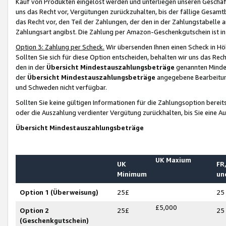
Kauf von Produkten eingelöst werden und unterliegen unseren Geschäf
uns das Recht vor, Vergütungen zurückzuhalten, bis der fällige Gesamt
das Recht vor, den Teil der Zahlungen, der den in der Zahlungstabelle 
Zahlungsart angibst. Die Zahlung per Amazon-Geschenkgutschein ist in
Option 3: Zahlung per Scheck.
Wir übersenden Ihnen einen Scheck in Höh
Sollten Sie sich für diese Option entscheiden, behalten wir uns das Rec
den in der
Übersicht Mindestauszahlungsbeträge
genannten Mindest
der
Übersicht Mindestauszahlungsbeträge
angegebene Bearbeitung
und Schweden nicht verfügbar.
Sollten Sie keine gültigen Informationen für die Zahlungsoption bereit
oder die Auszahlung verdienter Vergütung zurückhalten, bis Sie eine A
Übersicht Mindestauszahlungsbeträge
UK Maxium
UK
FR,
Minimum
un
Option 1 (Überweisung)
25£
25
£5,000
Option 2
25£
25
(Geschenkgutschein)