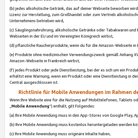
(b) jedes alkoholische Getränk, das auf deiner Webseite beworben wird
Lizenz zur Herstellung, zum Großhandel oder zum Vertrieb alkoholisch
Unternehmens betrieben wird,
(c) Säuglingsnahruhrung, alkoholische Getränke oder Tabakwaren und E
Webseiten in der EU und im Vereinigten Königreich wirbst,
(d) pflanzliche Raucherprodukte, wenn du für die Amazon-Webseite in B
(e) Produkte ohne medizinischen Verwendungszweck gemäß Anhang XVI 
Amazon-Webseite in Frankreich wirbst,
(f) jedes Produkt oder jede Dienstleistung, bei der es sich um ein Prod
erhältst eine Warnung, wenn ein Produkt oder eine Dienstleistung in de
Central ausgeschlossen ist.
Richtlinie für Mobile Anwendungen im Rahmen de
Wenn Ihre Website eine für die Nutzung auf Mobiltelefonen, Tablets 
„
Mobile Anwendung
“) enthält, gilt Folgendes:
(a) Ihre Mobile Anwendung muss in den App-Stores von Google Play, A
(b) Ihre Mobile Anwendung muss kostenlos heruntergeladen werden könn
(c) Ihre Mobile Anwendung muss originäre Inhalte haben,