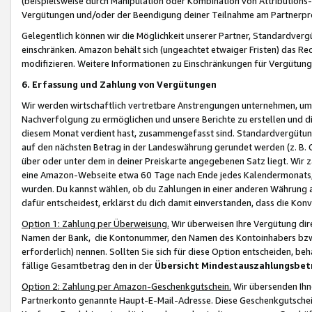
(beispielsweise durch Manipulation oder Kombination von Attributions-
Vergütungen und/oder der Beendigung deiner Teilnahme am Partnerp
Gelegentlich können wir die Möglichkeit unserer Partner, Standardv
einschränken. Amazon behält sich (ungeachtet etwaiger Fristen) das Re
modifizieren. Weitere Informationen zu Einschränkungen für Vergütung
6. Erfassung und Zahlung von Vergütungen
Wir werden wirtschaftlich vertretbare Anstrengungen unternehmen, um 
Nachverfolgung zu ermöglichen und unsere Berichte zu erstellen und di
diesem Monat verdient hast, zusammengefasst sind. Standardvergütung
auf den nächsten Betrag in der Landeswährung gerundet werden (z. B. C
über oder unter dem in deiner Preiskarte angegebenen Satz liegt. Wir
eine Amazon-Webseite etwa 60 Tage nach Ende jedes Kalendermonats, i
wurden. Du kannst wählen, ob du Zahlungen in einer anderen Währung
dafür entscheidest, erklärst du dich damit einverstanden, dass die K
Option 1: Zahlung per Überweisung.
Wir überweisen Ihre Vergütung dir
Namen der Bank, die Kontonummer, den Namen des Kontoinhabers bzw. a
erforderlich) nennen. Sollten Sie sich für diese Option entscheiden, be
fällige Gesamtbetrag den in der
Übersicht Mindestauszahlungsbet
Option 2: Zahlung per Amazon-Geschenkgutschein.
Wir übersenden Ihne
Partnerkonto genannte Haupt-E-Mail-Adresse. Diese Geschenkgutschei