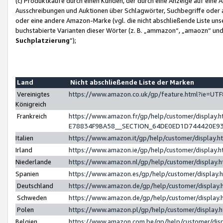
(c) Produktkäufe durch einen Kunden, der durch eine Anzeige auf eine 
Ausschreibungen und Auktionen über Schlagwörter, Suchbegriffe oder 
oder eine andere Amazon-Marke (vgl. die nicht abschließende Liste un
buchstabierte Varianten dieser Wörter (z. B. „ammazon“, „amaozn“ und „
Suchplatzierung
”);
Land
Nicht abschließende Liste der Marken
Vereinigtes
https://www.amazon.co.uk/gp/feature.html?ie=U
Königreich
Frankreich
https://www.amazon.fr/gp/help/customer/displa
E78834F9BA58__SECTION_64DE0ED1D744420E9
Italien
https://www.amazon.it/gp/help/customer/display
Irland
https://www.amazon.ie/gp/help/customer/displa
Niederlande
https://www.amazon.nl/gp/help/customer/display
Spanien
https://www.amazon.es/gp/help/customer/display
Deutschland
https://www.amazon.de/gp/help/customer/displa
Schweden
https://www.amazon.de/gp/help/customer/displa
Polen
https://www.amazon.pl/gp/help/customer/display
Belgien
https://www.amazon.com.be/gp/help/customer/d