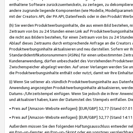
enthaltene Software zurückzuentwickeln, zu zerlegen, zu dekompilier
andere zugrunde liegende Komponenten (wie Modelle, Modellparameter
mit der Creators API, der PA API, Datenfeeds oder in den Produkt Werb
(h) Sie werden Produktwerbungsinhalte, die aus einem Bild bestehen, ni
Zeitraum von bis zu 24 Stunden einen Link auf Produktwerbungsinhalte
die nicht aus Bildern bestehen, für einen Zeitraum von bis zu 24 Stund
Ablauf dieses Zeitraums durch entsprechende Anfrage an die Creators 
Produktwerbungsinhalte aktualisieren und neu darstellen. Sofern wir Ih
Standardidentifikationsnummern (ASINs) für einen unbestimmten Zeitra
Kundenanwendung, dürfen unbeschadet des Vorstehenden Produktwerbu
Zwischenspeicher abgelegt werden. Auf unser Verlangen werden Sie un
die Produktwerbungsinhalte enthält oder nutzt, damit wir Ihre Einhalt
(i) Wenn Sie seltener als stündlich Produktwerbungsinhalte aus Datenfe
Anwendung angezeigten Produktwerbungsinhalte aktualisieren, werden 
Datums-/Uhrzeitstempel einfügen. Wenn Sie jedoch die in Ihrer Anwe
und aktualisiert haben, kann der Datumsteil des Stempels entfallen. Dies
• Preis auf [Amazon-Website einfügen]: [EUR/GBP] 32,77 (Stand 07.01.
• Preis auf [Amazon-Website einfügen]: [EUR/GBP] 32,77 (Stand 14:11 
Außerdem müssen Sie den folgenden Haftungsausschluss entweder neb
ein Pop-up-Fenster, ein Pop-up-Skript oder ein sonstiges vergleichba