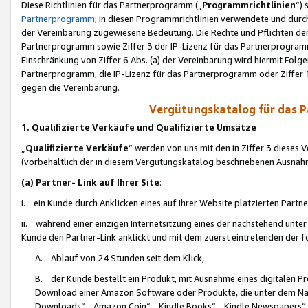
Diese Richtlinien für das Partnerprogramm („
Programmrichtlinien
“)
Partnerprogramm
; in diesen Programmrichtlinien verwendete und durch
der Vereinbarung zugewiesene Bedeutung. Die Rechte und Pflichten de
Partnerprogramm sowie Ziffer 3 der IP-Lizenz für das Partnerprogram
Einschränkung von Ziffer 6 Abs. (a) der Vereinbarung wird hiermit Fol
Partnerprogramm, die IP-Lizenz für das Partnerprogramm oder Ziffer 1
gegen die Vereinbarung.
Vergütungskatalog für das 
1. Qualifizierte Verkäufe und Qualifizierte Umsätze
„
Qualifizierte Verkäufe
“ werden von uns mit den in Ziffer 3 diese
(vorbehaltlich der in diesem Vergütungskatalog beschriebenen Ausnah
(a) Partner- Link auf Ihrer Site
:
i. ein Kunde durch Anklicken eines auf Ihrer Website platzierten Part
ii. während einer einzigen Internetsitzung eines der nachstehend unter (i)
Kunde den Partner-Link anklickt und mit dem zuerst eintretenden der f
A. Ablauf von 24 Stunden seit dem Klick,
B. der Kunde bestellt ein Produkt, mit Ausnahme eines digitalen P
Download einer Amazon Software oder Produkte, die unter dem N
Downloads“, „Amazon Coin“, „Kindle Books“, „Kindle Newspapers“, „