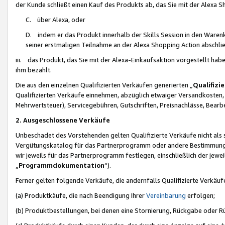
der Kunde schließt einen Kauf des Produkts ab, das Sie mit der Alexa 
C. über Alexa, oder
D. indem er das Produkt innerhalb der Skills Session in den Waren
seiner erstmaligen Teilnahme an der Alexa Shopping Action abschlie
iii. das Produkt, das Sie mit der Alexa-Einkaufsaktion vorgestellt ha
ihm bezahlt.
Die aus den einzelnen Qualifizierten Verkäufen generierten „
Qualifizi
Qualifizierten Verkäufe einnehmen, abzüglich etwaiger Versandkosten
Mehrwertsteuer), Servicegebühren, Gutschriften, Preisnachlässe, Bear
2. Ausgeschlossene Verkäufe
Unbeschadet des Vorstehenden gelten Qualifizierte Verkäufe nicht als
Vergütungskatalog für das Partnerprogramm oder andere Bestimmungen,
wir jeweils für das Partnerprogramm festlegen, einschließlich der jewe
„
Programmdokumentation
“).
Ferner gelten folgende Verkäufe, die andernfalls Qualifizierte Verkä
(a) Produktkäufe, die nach Beendigung Ihrer
Vereinbarung
erfolgen;
(b) Produktbestellungen, bei denen eine Stornierung, Rückgabe oder R