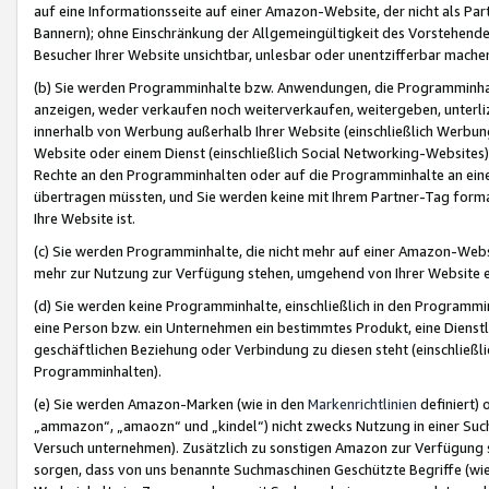
auf eine Informationsseite auf einer Amazon-Website, der nicht als Part
Bannern); ohne Einschränkung der Allgemeingültigkeit des Vorstehende
Besucher Ihrer Website unsichtbar, unlesbar oder unentzifferbar mache
(b) Sie werden Programminhalte bzw. Anwendungen, die Programminhalt
anzeigen, weder verkaufen noch weiterverkaufen, weitergeben, unterli
innerhalb von Werbung außerhalb Ihrer Website (einschließlich Werbun
Website oder einem Dienst (einschließlich Social Networking-Website
Rechte an den Programminhalten oder auf die Programminhalte an eine a
übertragen müssten, und Sie werden keine mit Ihrem Partner-Tag formati
Ihre Website ist.
(c) Sie werden Programminhalte, die nicht mehr auf einer Amazon-Websit
mehr zur Nutzung zur Verfügung stehen, umgehend von Ihrer Website e
(d) Sie werden keine Programminhalte, einschließlich in den Programmin
eine Person bzw. ein Unternehmen ein bestimmtes Produkt, eine Dienstle
geschäftlichen Beziehung oder Verbindung zu diesen steht (einschließli
Programminhalten).
(e) Sie werden Amazon-Marken (wie in den
Markenrichtlinien
definiert) 
„ammazon“, „amaozn“ und „kindel“) nicht zwecks Nutzung in einer Suc
Versuch unternehmen). Zusätzlich zu sonstigen Amazon zur Verfügung 
sorgen, dass von uns benannte Suchmaschinen Geschützte Begriffe (wie 