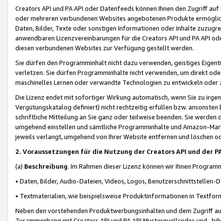
Creators API und PA API oder Datenfeeds können Ihnen den Zugriff auf D
oder mehreren verbundenen Websites angebotenen Produkte ermögliche
Daten, Bilder, Texte oder sonstigen Informationen oder Inhalte zuzugre
anwendbaren Lizenzvereinbarungen für die Creators API und PA API od
diesen verbundenen Websites zur Verfügung gestellt werden.
Sie dürfen den Programminhalt nicht dazu verwenden, geistiges Eigent
verletzen. Sie dürfen Programminhalte nicht verwenden, um direkt ode
maschinelles Lernen oder verwandte Technologien zu entwickeln oder zu
Die Lizenz endet mit sofortiger Wirkung automatisch, wenn Sie zu irg
Vergütungskatalog definiert) nicht rechtzeitig erfüllen bzw. ansonsten
schriftliche Mitteilung an Sie ganz oder teilweise beenden. Sie werden
umgehend einstellen und sämtliche Programminhalte und Amazon-Marke
jeweils verlangt, umgehend von Ihrer Website entfernen und löschen od
2. Voraussetzungen für die Nutzung der Creators API und der P
(a)
Beschreibung
. Im Rahmen dieser Lizenz können wir Ihnen Programmi
• Daten, Bilder, Audio-Dateien, Videos, Logos, Benutzerschnittstellen-
• Textmaterialien, wie beispielsweise Produktinformationen in Textfor
Neben den vorstehenden Produktwerbungsinhalten und dem Zugriff auf 
Zusammenhang mit Creators API und PA API Musterquellcodes und -bibli