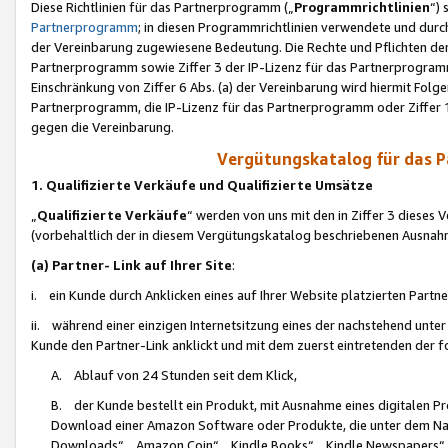
Diese Richtlinien für das Partnerprogramm („
Programmrichtlinien
“)
Partnerprogramm
; in diesen Programmrichtlinien verwendete und durch
der Vereinbarung zugewiesene Bedeutung. Die Rechte und Pflichten de
Partnerprogramm sowie Ziffer 3 der IP-Lizenz für das Partnerprogram
Einschränkung von Ziffer 6 Abs. (a) der Vereinbarung wird hiermit Fol
Partnerprogramm, die IP-Lizenz für das Partnerprogramm oder Ziffer 1
gegen die Vereinbarung.
Vergütungskatalog für das 
1. Qualifizierte Verkäufe und Qualifizierte Umsätze
„
Qualifizierte Verkäufe
“ werden von uns mit den in Ziffer 3 diese
(vorbehaltlich der in diesem Vergütungskatalog beschriebenen Ausnah
(a) Partner- Link auf Ihrer Site
:
i. ein Kunde durch Anklicken eines auf Ihrer Website platzierten Part
ii. während einer einzigen Internetsitzung eines der nachstehend unter (i)
Kunde den Partner-Link anklickt und mit dem zuerst eintretenden der f
A. Ablauf von 24 Stunden seit dem Klick,
B. der Kunde bestellt ein Produkt, mit Ausnahme eines digitalen P
Download einer Amazon Software oder Produkte, die unter dem N
Downloads“, „Amazon Coin“, „Kindle Books“, „Kindle Newspapers“, „