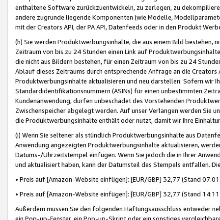
enthaltene Software zurückzuentwickeln, zu zerlegen, zu dekompilier
andere zugrunde liegende Komponenten (wie Modelle, Modellparameter
mit der Creators API, der PA API, Datenfeeds oder in den Produkt Werb
(h) Sie werden Produktwerbungsinhalte, die aus einem Bild bestehen, ni
Zeitraum von bis zu 24 Stunden einen Link auf Produktwerbungsinhalte
die nicht aus Bildern bestehen, für einen Zeitraum von bis zu 24 Stund
Ablauf dieses Zeitraums durch entsprechende Anfrage an die Creators 
Produktwerbungsinhalte aktualisieren und neu darstellen. Sofern wir Ih
Standardidentifikationsnummern (ASINs) für einen unbestimmten Zeitra
Kundenanwendung, dürfen unbeschadet des Vorstehenden Produktwerbu
Zwischenspeicher abgelegt werden. Auf unser Verlangen werden Sie un
die Produktwerbungsinhalte enthält oder nutzt, damit wir Ihre Einhalt
(i) Wenn Sie seltener als stündlich Produktwerbungsinhalte aus Datenfe
Anwendung angezeigten Produktwerbungsinhalte aktualisieren, werden 
Datums-/Uhrzeitstempel einfügen. Wenn Sie jedoch die in Ihrer Anwe
und aktualisiert haben, kann der Datumsteil des Stempels entfallen. Dies
• Preis auf [Amazon-Website einfügen]: [EUR/GBP] 32,77 (Stand 07.01.
• Preis auf [Amazon-Website einfügen]: [EUR/GBP] 32,77 (Stand 14:11 
Außerdem müssen Sie den folgenden Haftungsausschluss entweder neb
ein Pop-up-Fenster, ein Pop-up-Skript oder ein sonstiges vergleichba