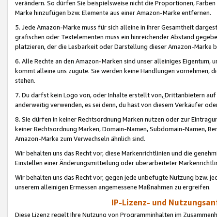
verändern. So dürfen Sie beispielsweise nicht die Proportionen, Farb
Marke hinzufügen bzw. Elemente aus einer Amazon-Marke entfernen.
5. Jede Amazon-Marke muss für sich alleine in ihrer Gesamtheit darge
grafischen oder Textelementen muss ein hinreichender Abstand gegebe
platzieren, der die Lesbarkeit oder Darstellung dieser Amazon-Marke b
6. Alle Rechte an den Amazon-Marken sind unser alleiniges Eigentum, 
kommt alleine uns zugute. Sie werden keine Handlungen vornehmen, 
stehen.
7. Du darfst kein Logo von, oder Inhalte erstellt von,
Drittanbietern au
anderweitig verwenden, es sei denn, du hast von diesem Verkäufer oder
8. Sie dürfen in keiner Rechtsordnung Marken nutzen oder zur Eintragu
keiner Rechtsordnung Marken, Domain-Namen, Subdomain-Namen, Benu
Amazon-Marke zum Verwechseln ähnlich sind.
Wir behalten uns das Recht vor, diese Markenrichtlinien und die gene
Einstellen einer Änderungsmitteilung oder überarbeiteter Markenricht
Wir behalten uns das Recht vor, gegen jede unbefugte Nutzung bzw. jede 
unserem alleinigen Ermessen angemessene Maßnahmen zu ergreifen.
IP-Lizenz- und Nutzungsan
Diese Lizenz regelt Ihre Nutzung von Programminhalten im Zusammen