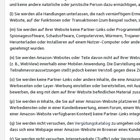
und keine andere natürliche oder juristische Person dazu ermächtigen, a
(l) Sie werden alle Handlungen unterlassen, die nach vernünftigem Erme
Website, auf der Funktionen oder Transaktionen (zum Beispiel suchen, s
(m) Sie werden auf Ihrer Website keine Partner-Links oder Programmin
Spionagesoftware, Schadsoftware, Computerviren, Würmern, Trojaner
Herunterladen oder Installieren auf einem Nutzer-Computer oder ande
genehmigt wurden.
(n) Sie werden Amazon-Websites oder Teile davon nicht auf Ihrer Websi
(z. B., WebView) innerhalb einer Mobilen Anwendung. Die Darstellung ein
Teilnahmevoraussetzungen stellt jedoch keinen Verstoß gegen diese Zif
(o) Sie werden keine Partner-Links oder andere Inhalte, die eine Am
Werbeseiten oder Layer-Werbung einstellen oder bereitstellen, mit Au
bewerben, die eng mit dem auf Ihrer Website befindlichen Material z
(p) Sie werden in Inhalte, die Sie auf einer Amazon-Website platzier
Werbediensten oder in einer Kundenbewertung, einem Forum, einem Wun
einer Amazon-Website verfügbaren Kontext) keine Partner-Links integr
(q) Sie werden nicht versuchen, den
Vergütungskatalog
zu umgehen oder
dass sich eine Webpage einer Amazon-Website im Browser eines Kunden 
(r) Sie werden nicht versuchen, Internetverkehr (Traffic) oder Vergü