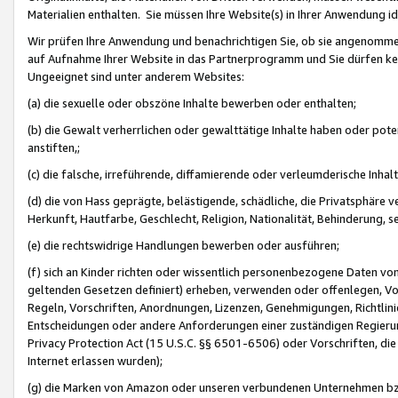
Materialien enthalten. Sie müssen Ihre Website(s) in Ihrer Anwendung ide
Wir prüfen Ihre Anwendung und benachrichtigen Sie, ob sie angenommen
auf Aufnahme Ihrer Website in das Partnerprogramm und Sie dürfen kei
Ungeeignet sind unter anderem Websites:
(a) die sexuelle oder obszöne Inhalte bewerben oder enthalten;
(b) die Gewalt verherrlichen oder gewalttätige Inhalte haben oder pot
anstiften,;
(c) die falsche, irreführende, diffamierende oder verleumderische Inha
(d) die von Hass geprägte, belästigende, schädliche, die Privatsphäre v
Herkunft, Hautfarbe, Geschlecht, Religion, Nationalität, Behinderung, 
(e) die rechtswidrige Handlungen bewerben oder ausführen;
(f) sich an Kinder richten oder wissentlich personenbezogene Daten vo
geltenden Gesetzen definiert) erheben, verwenden oder offenlegen, Vo
Regeln, Vorschriften, Anordnungen, Lizenzen, Genehmigungen, Richtlini
Entscheidungen oder andere Anforderungen einer zuständigen Regierung
Privacy Protection Act (15 U.S.C. §§ 6501-6506) oder Vorschriften, di
Internet erlassen wurden);
(g) die Marken von Amazon oder unseren verbundenen Unternehmen b