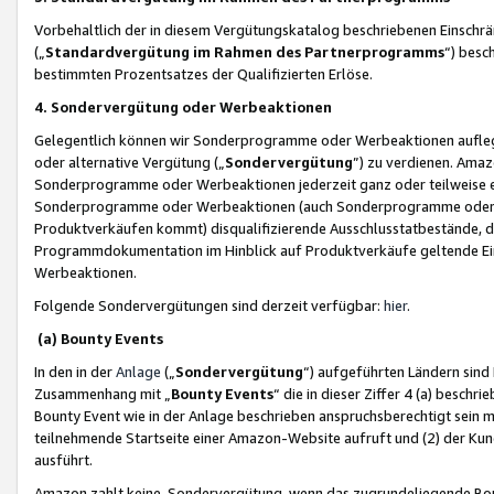
Vorbehaltlich der in diesem Vergütungskatalog beschriebenen Einschr
(„
Standardvergütung im Rahmen des Partnerprogramms
“) besc
bestimmten Prozentsatzes der Qualifizierten Erlöse.
4. Sondervergütung oder Werbeaktionen
Gelegentlich können wir Sonderprogramme oder Werbeaktionen auflegen,
oder alternative Vergütung („
Sondervergütung
”) zu verdienen. Amazo
Sonderprogramme oder Werbeaktionen jederzeit ganz oder teilweise einz
Sonderprogramme oder Werbeaktionen (auch Sonderprogramme oder We
Produktverkäufen kommt) disqualifizierende Ausschlusstatbestände, di
Programmdokumentation im Hinblick auf Produktverkäufe geltende E
Werbeaktionen.
Folgende Sondervergütungen sind derzeit verfügbar:
hier
.
(a) Bounty Events
In den in der
Anlage
(„
Sondervergütung
“) aufgeführten Ländern sind
Zusammenhang mit „
Bounty Events
“ die in dieser Ziffer 4 (a) besch
Bounty Event wie in der Anlage beschrieben anspruchsberechtigt sein mu
teilnehmende Startseite einer Amazon-Website aufruft und (2) der Kun
ausführt.
Amazon zahlt keine Sondervergütung, wenn das zugrundeliegende Boun