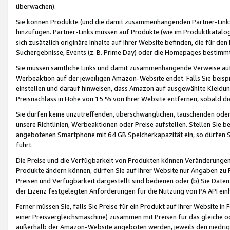
überwachen).
Sie können Produkte (und die damit zusammenhängenden Partner-Links)
hinzufügen. Partner-Links müssen auf Produkte (wie im Produktkatalog de
sich zusätzlich originäre Inhalte auf Ihrer Website befinden, die für 
Suchergebnisse, Events (z. B. Prime Day) oder die Homepages bestimmte
Sie müssen sämtliche Links und damit zusammenhängende Verweise auf z
Werbeaktion auf der jeweiligen Amazon-Website endet. Falls Sie beisp
einstellen und darauf hinweisen, dass Amazon auf ausgewählte Kleidun
Preisnachlass in Höhe von 15 % von Ihrer Website entfernen, sobald di
Sie dürfen keine unzutreffenden, überschwänglichen, täuschenden od
unsere Richtlinien, Werbeaktionen oder Preise aufstellen. Stellen Sie 
angebotenen Smartphone mit 64 GB Speicherkapazität ein, so dürfen S
führt.
Die Preise und die Verfügbarkeit von Produkten können Veränderungen 
Produkte ändern können, dürfen Sie auf Ihrer Website nur Angaben zu P
Preisen und Verfügbarkeit dargestellt sind bedienen oder (b) Sie Daten
der Lizenz festgelegten Anforderungen für die Nutzung von PA API einh
Ferner müssen Sie, falls Sie Preise für ein Produkt auf Ihrer Website in 
einer Preisvergleichsmaschine) zusammen mit Preisen für das gleiche o
außerhalb der Amazon-Website angeboten werden, jeweils den niedrigst