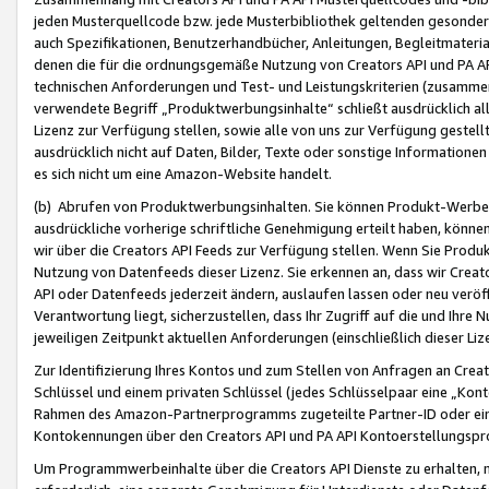
jeden Musterquellcode bzw. jede Musterbibliothek geltenden gesonder
auch Spezifikationen, Benutzerhandbücher, Anleitungen, Begleitmaterial
denen die für die ordnungsgemäße Nutzung von Creators API und PA A
technischen Anforderungen und Test- und Leistungskriterien (zusammen
verwendete Begriff „Produktwerbungsinhalte“ schließt ausdrücklich al
Lizenz zur Verfügung stellen, sowie alle von uns zur Verfügung gestel
ausdrücklich nicht auf Daten, Bilder, Texte oder sonstige Informatione
es sich nicht um eine Amazon-Website handelt.
(b) Abrufen von Produktwerbungsinhalten. Sie können Produkt-Werbein
ausdrückliche vorherige schriftliche Genehmigung erteilt haben, könn
wir über die Creators API Feeds zur Verfügung stellen. Wenn Sie Produk
Nutzung von Datenfeeds dieser Lizenz. Sie erkennen an, dass wir Creat
API oder Datenfeeds jederzeit ändern, auslaufen lassen oder neu veröffe
Verantwortung liegt, sicherzustellen, dass Ihr Zugriff auf die und Ihr
jeweiligen Zeitpunkt aktuellen Anforderungen (einschließlich dieser Liz
Zur Identifizierung Ihres Kontos und zum Stellen von Anfragen an Crea
Schlüssel und einem privaten Schlüssel (jedes Schlüsselpaar eine „Kon
Rahmen des Amazon-Partnerprogramms zugeteilte Partner-ID oder ein
Kontokennungen über den Creators API und PA API Kontoerstellungspro
Um Programmwerbeinhalte über die Creators API Dienste zu erhalten, m