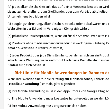
(b) jedes alkoholische Getränk, das auf deiner Webseite beworben wird
Lizenz zur Herstellung, zum Großhandel oder zum Vertrieb alkoholisch
Unternehmens betrieben wird,
(c) Säuglingsnahruhrung, alkoholische Getränke oder Tabakwaren und E
Webseiten in der EU und im Vereinigten Königreich wirbst,
(d) pflanzliche Raucherprodukte, wenn du für die Amazon-Webseite in B
(e) Produkte ohne medizinischen Verwendungszweck gemäß Anhang XVI 
Amazon-Webseite in Frankreich wirbst,
(f) jedes Produkt oder jede Dienstleistung, bei der es sich um ein Prod
erhältst eine Warnung, wenn ein Produkt oder eine Dienstleistung in de
Central ausgeschlossen ist.
Richtlinie für Mobile Anwendungen im Rahmen de
Wenn Ihre Website eine für die Nutzung auf Mobiltelefonen, Tablets 
„
Mobile Anwendung
“) enthält, gilt Folgendes:
(a) Ihre Mobile Anwendung muss in den App-Stores von Google Play, A
(b) Ihre Mobile Anwendung muss kostenlos heruntergeladen werden könn
(c) Ihre Mobile Anwendung muss originäre Inhalte haben,