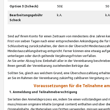
Option 3 (Scheck)
50£
50
Bearbeitungsgebühr
k.A.
k.A
Scheck
Sind auf Ihrem Konto für einen Zeitraum von mindestens drei Jahren kein
Frist von sieben Tagen nach einer entsprechenden Ankündigung die für
Schlussbetrag zurückzuhalten, der dem in der Übersicht Mindestausz
Mindestauszahlungsbetrag entspricht. Ferner können eine etwaig aufg
unterliegen oder durch geltende Verjährungsfristen verfallen.
An Sie unter Abzug bzw. Einbehalt aller in der Vereinbarung beschrieb
Ihnen gemäß der Vereinbarung zustehenden Beträge dar.
Sollten Sie, gleich aus welchem Grund, eine Überschusszahlung erhalte
an Sie im Rahmen der Vereinbarung zukünftig zahlbaren Vergütung zu 
Voraussetzungen für die Teilnahme a
1. Anmeldung und Teilnahmeberechtigung
Sie leiten den Anmeldeprozess ein, indem Sie einen vollständigen und 
muss/müssen originäre Inhalte (original content) enthalten und über d
Originalinhalte, die Materialien von Dritten verwenden, müssen wese