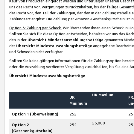
Kauf von Produkten eingelöst werden und unterliegen unseren Geschäf
uns das Recht vor, Vergütungen zurückzuhalten, bis der fällige Gesamt
das Recht vor, den Teil der Zahlungen, der den in der Zahlungstabelle 
Zahlungsart angibst. Die Zahlung per Amazon-Geschenkgutschein ist in
Option 3: Zahlung per Scheck.
Wir übersenden Ihnen einen Scheck in Höh
Sollten Sie sich für diese Option entscheiden, behalten wir uns das Rec
den in der
Übersicht Mindestauszahlungsbeträge
genannten Mindest
der
Übersicht Mindestauszahlungsbeträge
angegebene Bearbeitung
und Schweden nicht verfügbar.
Sollten Sie keine gültigen Informationen für die Zahlungsoption bereit
oder die Auszahlung verdienter Vergütung zurückhalten, bis Sie eine A
Übersicht Mindestauszahlungsbeträge
UK Maxium
UK
FR,
Minimum
un
Option 1 (Überweisung)
25£
25
£5,000
Option 2
25£
25
(Geschenkgutschein)