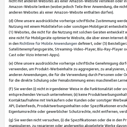
nicht mit anderen Websites als einer Amazon-Website verlinken oder i
Amazon-Website lenken (wobei jedoch Teile Ihrer Anwendung, die nich
anderen Websites als einer Amazon-Website enthalten dürfen).
(d) Ohne unsere ausdrückliche vorherige schriftliche Zustimmung werd
Nutzung mit einem Mobiltelefon oder sonstigen Mobilgerät entwickelt
(1) Websites, die nicht für die Nutzung mit solchen Geräten entwickelt
eine nicht für Mobilgeräte optimierte Website, die über einen Interne
in den
Richtlinie für Mobile Anwendungen
definiert, oder (3) Beistellge
Satellitenempfangsgeräte, Streaming-Video-Player, Blu-Ray-Player ode
Cast oder Vizio Internet-Apps).
(e) Ohne unsere ausdrückliche vorherige schriftliche Genehmigung dürfe
verwenden, um Produkt-Werbeinhalte zu aggregieren, zu analysieren, 
anderen Anwendungen, die für die Verwendung durch Personen oder Or
für die direkte Schulung oder Feinabstimmung eines maschinellen Lern
(f) Sie werden (i) nicht in irgendeiner Weise in die Funktionalität ode
entsprechenden Versuch unternehmen; (ii) keine Produktwerbungsinha
Kontaktaufnahme mit Verkäufern oder Kunden oder sonstiger Werbeaktiv
API, Datenfeeds, Produktwerbungsinhalten oder Spezifikationen erschei
Eigentumsrechte oder gewerblicher Schutzrechte, nicht entfernen, verd
(g) Sie werden nicht versuchen, (i) die Spezifikationen oder die in de
manipulieren, zu reparieren oder anderweitig abgeleitete Werke davon z