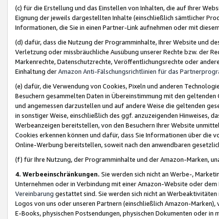
(c) für die Erstellung und das Einstellen von Inhalten, die auf Ihrer We
Eignung der jeweils dargestellten Inhalte (einschließlich sämtlicher 
Informationen, die Sie in einen Partner-Link aufnehmen oder mit diese
(d) dafür, dass die Nutzung der Programminhalte, Ihrer Website und des 
Verletzung oder missbräuchliche Ausübung unserer Rechte bzw. der Recht
Markenrechte, Datenschutzrechte, Veröffentlichungsrechte oder anderer
Einhaltung der
Amazon Anti-Fälschungsrichtlinien für das Partnerpro
(e) dafür, die Verwendung von Cookies, Pixeln und anderen Technologien
Besuchern gesammelten Daten in Übereinstimmung mit den geltenden Ge
und angemessen darzustellen und auf andere Weise die geltenden geset
in sonstiger Weise, einschließlich des ggf. anzuzeigenden Hinweises, d
Werbeanzeigen bereitstellen, von den Besuchern Ihrer Website unmitte
Cookies erkennen können und dafür, dass Sie Informationen über die v
Online-Werbung bereitstellen, soweit nach den anwendbaren gesetzlic
(f) für Ihre Nutzung, der Programminhalte und der Amazon-Marken, u
4. Werbeeinschränkungen.
Sie werden sich nicht an Werbe-, Market
Unternehmen oder in Verbindung mit einer Amazon-Website oder dem Pa
Vereinbarung
gestattet sind. Sie werden sich nicht an Werbeaktivitäten
Logos von uns oder unseren Partnern (einschließlich Amazon-Marken), 
E-Books, physischen Postsendungen, physischen Dokumenten oder in 