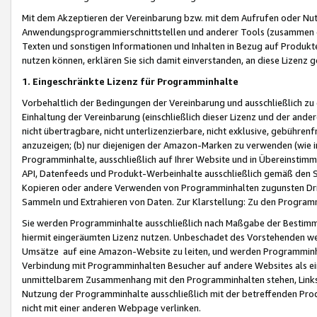
Mit dem Akzeptieren der Vereinbarung bzw. mit dem Aufrufen oder Nutz
Anwendungsprogrammierschnittstellen und anderer Tools (zusammen die
Texten und sonstigen Informationen und Inhalten in Bezug auf Produkte
nutzen können, erklären Sie sich damit einverstanden, an diese Lizenz 
1. Eingeschränkte Lizenz für Programminhalte
Vorbehaltlich der Bedingungen der Vereinbarung und ausschließlich z
Einhaltung der Vereinbarung (einschließlich dieser Lizenz und der ande
nicht übertragbare, nicht unterlizenzierbare, nicht exklusive, gebühren
anzuzeigen; (b) nur diejenigen der Amazon-Marken zu verwenden (wie in 
Programminhalte, ausschließlich auf Ihrer Website und in Übereinstimmu
API, Datenfeeds und Produkt-Werbeinhalte ausschließlich gemäß den Spe
Kopieren oder andere Verwenden von Programminhalten zugunsten Dri
Sammeln und Extrahieren von Daten. Zur Klarstellung: Zu den Program
Sie werden Programminhalte ausschließlich nach Maßgabe der Besti
hiermit eingeräumten Lizenz nutzen. Unbeschadet des Vorstehenden we
Umsätze auf eine Amazon-Website zu leiten, und werden Programminhal
Verbindung mit Programminhalten Besucher auf andere Websites als ein
unmittelbarem Zusammenhang mit den Programminhalten stehen, Links z
Nutzung der Programminhalte ausschließlich mit der betreffenden Pr
nicht mit einer anderen Webpage verlinken.