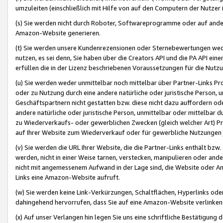
umzuleiten (einschließlich mit Hilfe von auf den Computern der Nutzer i
(s) Sie werden nicht durch Roboter, Softwareprogramme oder auf andere
Amazon-Website generieren.
(t) Sie werden unsere Kundenrezensionen oder Sternebewertungen wed
nutzen, es sei denn, Sie haben über die Creators API und die PA API e
erfüllen die in der Lizenz beschriebenen Voraussetzungen für die Nutzu
(u) Sie werden weder unmittelbar noch mittelbar über Partner-Links P
oder zu Nutzung durch eine andere natürliche oder juristische Person,
Geschäftspartnern nicht gestatten bzw. diese nicht dazu auffordern od
andere natürliche oder juristische Person, unmittelbar oder mittelbar
zu Wiederverkaufs- oder gewerblichen Zwecken (gleich welcher Art) 
auf Ihrer Website zum Wiederverkauf oder für gewerbliche Nutzungen 
(v) Sie werden die URL Ihrer Website, die die Partner-Links enthält b
werden, nicht in einer Weise tarnen, verstecken, manipulieren oder and
nicht mit angemessenem Aufwand in der Lage sind, die Website oder A
Links eine Amazon-Website aufruft.
(w) Sie werden keine Link-Verkürzungen, Schaltflächen, Hyperlinks ode
dahingehend hervorrufen, dass Sie auf eine Amazon-Website verlinken
(x) Auf unser Verlangen hin legen Sie uns eine schriftliche Bestätigung