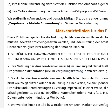
(d) Ihre Mobile Anwendung darf nicht die Funktion von Amazons eige
(e) Ihre Mobile Anwendung darf keine Amazon-Webpages in WebView 
Wir prüfen Ihre Anwendung und benachrichtigen Sie, ob sie angenomm
„
Zugelassene Mobile Anwendung
“ im Sinne der
Vereinbarung
.
Markenrichtlinien für das 
Diese Richtlinien gelten für die Nutzung der Marken, die wir Ihnen als 
müssen jederzeit strikt eingehalten werden, und jede Nutzung der Ama
Lizenzen bezüglich Ihrer Nutzung der Amazon-Marken.
1. SIE DÜRFEN DIE AMAZON-MARKEN AUSSCHLIESSLICH DURCH DARS
AUF EINER AMAZON-WEBSITE MITTELS EINES ENTSPRECHENDEN PART
2. Ihre Nutzung der Amazon-Marken muss (i) im Einklang mit der aktuells
Programmdokumentation (wie im
Vergütungskatalog
definiert) erfolg
3. Sie dürfen die Amazon-Marken ausschließlich für den in der Progr
nicht wie folgt nutzen oder darstellen: (i) in einer Weise, die ein Spo
Produkte und Dienstleistungen zu verunglimpfen, (iii) in einer Weise
schädigen könnte, oder (iv) in Offline-Materialien oder E-Mails (z. B.
Dokumenten oder mündlicher Werbung).
4. Wir werden Ihnen ein Bild bzw. Bilder der Amazon-Marken zur Verfüg