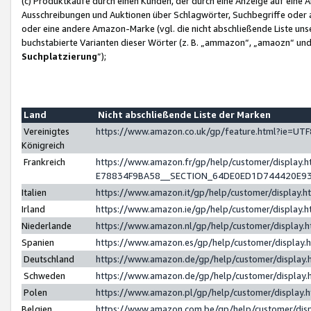
(c) Produktkäufe durch einen Kunden, der durch eine Anzeige auf eine 
Ausschreibungen und Auktionen über Schlagwörter, Suchbegriffe oder 
oder eine andere Amazon-Marke (vgl. die nicht abschließende Liste un
buchstabierte Varianten dieser Wörter (z. B. „ammazon“, „amaozn“ und „
Suchplatzierung
”);
Land
Nicht abschließende Liste der Marken
Vereinigtes
https://www.amazon.co.uk/gp/feature.html?ie=U
Königreich
Frankreich
https://www.amazon.fr/gp/help/customer/displa
E78834F9BA58__SECTION_64DE0ED1D744420E9
Italien
https://www.amazon.it/gp/help/customer/display
Irland
https://www.amazon.ie/gp/help/customer/displa
Niederlande
https://www.amazon.nl/gp/help/customer/display
Spanien
https://www.amazon.es/gp/help/customer/display
Deutschland
https://www.amazon.de/gp/help/customer/displa
Schweden
https://www.amazon.de/gp/help/customer/displa
Polen
https://www.amazon.pl/gp/help/customer/display
Belgien
https://www.amazon.com.be/gp/help/customer/d