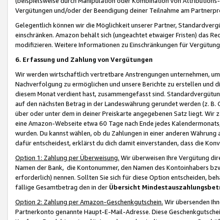
(beispielsweise durch Manipulation oder Kombination von Attributions-
Vergütungen und/oder der Beendigung deiner Teilnahme am Partnerp
Gelegentlich können wir die Möglichkeit unserer Partner, Standardv
einschränken. Amazon behält sich (ungeachtet etwaiger Fristen) das Re
modifizieren. Weitere Informationen zu Einschränkungen für Vergütung
6. Erfassung und Zahlung von Vergütungen
Wir werden wirtschaftlich vertretbare Anstrengungen unternehmen, um 
Nachverfolgung zu ermöglichen und unsere Berichte zu erstellen und di
diesem Monat verdient hast, zusammengefasst sind. Standardvergütung
auf den nächsten Betrag in der Landeswährung gerundet werden (z. B. C
über oder unter dem in deiner Preiskarte angegebenen Satz liegt. Wir
eine Amazon-Webseite etwa 60 Tage nach Ende jedes Kalendermonats, i
wurden. Du kannst wählen, ob du Zahlungen in einer anderen Währung
dafür entscheidest, erklärst du dich damit einverstanden, dass die K
Option 1: Zahlung per Überweisung.
Wir überweisen Ihre Vergütung dir
Namen der Bank, die Kontonummer, den Namen des Kontoinhabers bzw. a
erforderlich) nennen. Sollten Sie sich für diese Option entscheiden, be
fällige Gesamtbetrag den in der
Übersicht Mindestauszahlungsbet
Option 2: Zahlung per Amazon-Geschenkgutschein.
Wir übersenden Ihne
Partnerkonto genannte Haupt-E-Mail-Adresse. Diese Geschenkgutschei