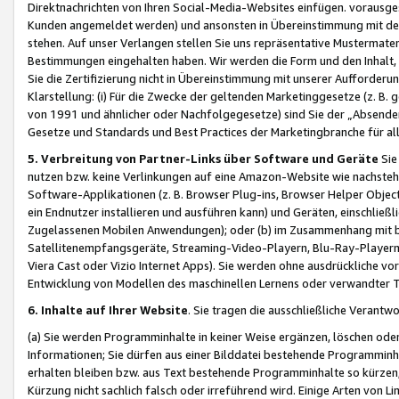
Direktnachrichten von Ihren Social-Media-Websites einfügen. vorausg
Kunden angemeldet werden) und ansonsten in Übereinstimmung mit der
stehen. Auf unser Verlangen stellen Sie uns repräsentative Mustermater
Bestimmungen eingehalten haben. Wir werden die Form und den Inhalt, di
Sie die Zertifizierung nicht in Übereinstimmung mit unserer Aufforderu
Klarstellung: (i) Für die Zwecke der geltenden Marketinggesetze (z. 
von 1991 und ähnlicher oder Nachfolgegesetze) sind Sie der „Absender“ j
Gesetze und Standards und Best Practices der Marketingbranche für 
5. Verbreitung von Partner-Links über Software und Geräte
Sie
nutzen bzw. keine Verlinkungen auf eine Amazon-Website wie nachsteh
Software-Applikationen (z. B. Browser Plug-ins, Browser Helper Objec
ein Endnutzer installieren und ausführen kann) und Geräten, einschlie
Zugelassenen Mobilen Anwendungen); oder (b) im Zusammenhang mit bzw.
Satellitenempfangsgeräte, Streaming-Video-Playern, Blu-Ray-Playern 
Viera Cast oder Vizio Internet Apps). Sie werden ohne ausdrückliche v
Entwicklung von Modellen des maschinellen Lernens oder verwandter 
6. Inhalte auf Ihrer Website
. Sie tragen die ausschließliche Verantwo
(a) Sie werden Programminhalte in keiner Weise ergänzen, löschen oder
Informationen; Sie dürfen aus einer Bilddatei bestehende Programminhal
erhalten bleiben bzw. aus Text bestehende Programminhalte so kürzen, 
Kürzung nicht sachlich falsch oder irreführend wird. Einige Arten von L