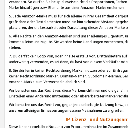
verändern. So dürfen Sie beispielsweise nicht die Proportionen, Farb
Marke hinzufügen bzw. Elemente aus einer Amazon-Marke entfernen.
5. Jede Amazon-Marke muss für sich alleine in ihrer Gesamtheit darge
grafischen oder Textelementen muss ein hinreichender Abstand gegebe
platzieren, der die Lesbarkeit oder Darstellung dieser Amazon-Marke b
6. Alle Rechte an den Amazon-Marken sind unser alleiniges Eigentum, 
kommt alleine uns zugute. Sie werden keine Handlungen vornehmen, 
stehen.
7. Du darfst kein Logo von, oder Inhalte erstellt von,
Drittanbietern au
anderweitig verwenden, es sei denn, du hast von diesem Verkäufer oder
8. Sie dürfen in keiner Rechtsordnung Marken nutzen oder zur Eintragu
keiner Rechtsordnung Marken, Domain-Namen, Subdomain-Namen, Benu
Amazon-Marke zum Verwechseln ähnlich sind.
Wir behalten uns das Recht vor, diese Markenrichtlinien und die gene
Einstellen einer Änderungsmitteilung oder überarbeiteter Markenricht
Wir behalten uns das Recht vor, gegen jede unbefugte Nutzung bzw. jede 
unserem alleinigen Ermessen angemessene Maßnahmen zu ergreifen.
IP-Lizenz- und Nutzungsan
Diese Lizenz regelt Ihre Nutzung von Programminhalten im Zusammen