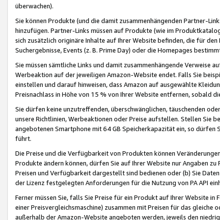
überwachen).
Sie können Produkte (und die damit zusammenhängenden Partner-Links)
hinzufügen. Partner-Links müssen auf Produkte (wie im Produktkatalog de
sich zusätzlich originäre Inhalte auf Ihrer Website befinden, die für 
Suchergebnisse, Events (z. B. Prime Day) oder die Homepages bestimmte
Sie müssen sämtliche Links und damit zusammenhängende Verweise auf z
Werbeaktion auf der jeweiligen Amazon-Website endet. Falls Sie beisp
einstellen und darauf hinweisen, dass Amazon auf ausgewählte Kleidun
Preisnachlass in Höhe von 15 % von Ihrer Website entfernen, sobald di
Sie dürfen keine unzutreffenden, überschwänglichen, täuschenden od
unsere Richtlinien, Werbeaktionen oder Preise aufstellen. Stellen Sie 
angebotenen Smartphone mit 64 GB Speicherkapazität ein, so dürfen S
führt.
Die Preise und die Verfügbarkeit von Produkten können Veränderungen 
Produkte ändern können, dürfen Sie auf Ihrer Website nur Angaben zu P
Preisen und Verfügbarkeit dargestellt sind bedienen oder (b) Sie Daten
der Lizenz festgelegten Anforderungen für die Nutzung von PA API einh
Ferner müssen Sie, falls Sie Preise für ein Produkt auf Ihrer Website in 
einer Preisvergleichsmaschine) zusammen mit Preisen für das gleiche o
außerhalb der Amazon-Website angeboten werden, jeweils den niedrigst