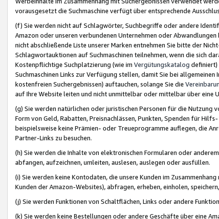
Werbeinhalte im Zusammenhang mit Suchergebnissen verwendet werden,
vorausgesetzt die Suchmaschine verfügt über entsprechende Ausschlu
(f) Sie werden nicht auf Schlagwörter, Suchbegriffe oder andere Ident
Amazon oder unseren verbundenen Unternehmen oder Abwandlungen bzw
nicht abschließende Liste unserer Marken entnehmen Sie bitte der Nich
Schlagwortauktionen auf Suchmaschinen teilnehmen, wenn die sich da
Kostenpflichtige Suchplatzierung (wie im
Vergütungskatalog
definiert
Suchmaschinen Links zur Verfügung stellen, damit Sie bei allgemeinen I
kostenfreien Suchergebnissen) auftauchen, solange Sie die
Vereinbaru
auf Ihre Website leiten und nicht unmittelbar oder mittelbar über eine
(g) Sie werden natürlichen oder juristischen Personen für die Nutzung 
Form von Geld, Rabatten, Preisnachlässen, Punkten, Spenden für Hilfs
beispielsweise keine Prämien- oder Treueprogramme auflegen, die Anrei
Partner-Links zu besuchen.
(h) Sie werden die Inhalte von elektronischen Formularen oder anderem M
abfangen, aufzeichnen, umleiten, auslesen, auslegen oder ausfüllen.
(i) Sie werden keine Kontodaten, die unsere Kunden im Zusammenhang 
Kunden der Amazon-Websites), abfragen, erheben, einholen, speichern,
(j) Sie werden Funktionen von Schaltflächen, Links oder andere Funkti
(k) Sie werden keine Bestellungen oder andere Geschäfte über eine Ama