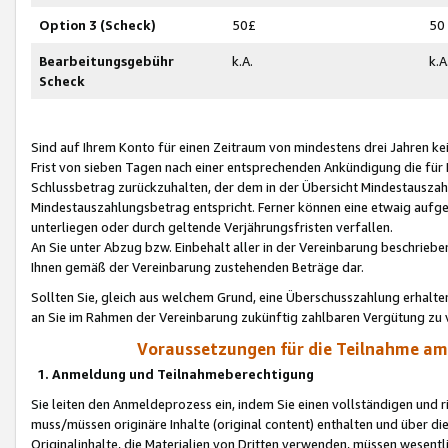
Option 3 (Scheck)
50£
50
Bearbeitungsgebühr
k.A.
k.A
Scheck
Sind auf Ihrem Konto für einen Zeitraum von mindestens drei Jahren kein
Frist von sieben Tagen nach einer entsprechenden Ankündigung die für
Schlussbetrag zurückzuhalten, der dem in der Übersicht Mindestausz
Mindestauszahlungsbetrag entspricht. Ferner können eine etwaig aufg
unterliegen oder durch geltende Verjährungsfristen verfallen.
An Sie unter Abzug bzw. Einbehalt aller in der Vereinbarung beschrieb
Ihnen gemäß der Vereinbarung zustehenden Beträge dar.
Sollten Sie, gleich aus welchem Grund, eine Überschusszahlung erhalte
an Sie im Rahmen der Vereinbarung zukünftig zahlbaren Vergütung zu 
Voraussetzungen für die Teilnahme a
1. Anmeldung und Teilnahmeberechtigung
Sie leiten den Anmeldeprozess ein, indem Sie einen vollständigen und 
muss/müssen originäre Inhalte (original content) enthalten und über d
Originalinhalte, die Materialien von Dritten verwenden, müssen wese