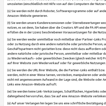
umzuleiten (einschließlich mit Hilfe von auf den Computern der Nutzer i
(s) Sie werden nicht durch Roboter, Softwareprogramme oder auf andere
Amazon-Website generieren.
(t) Sie werden unsere Kundenrezensionen oder Sternebewertungen wed
nutzen, es sei denn, Sie haben über die Creators API und die PA API e
erfüllen die in der Lizenz beschriebenen Voraussetzungen für die Nutzu
(u) Sie werden weder unmittelbar noch mittelbar über Partner-Links P
oder zu Nutzung durch eine andere natürliche oder juristische Person,
Geschäftspartnern nicht gestatten bzw. diese nicht dazu auffordern od
andere natürliche oder juristische Person, unmittelbar oder mittelbar
zu Wiederverkaufs- oder gewerblichen Zwecken (gleich welcher Art) 
auf Ihrer Website zum Wiederverkauf oder für gewerbliche Nutzungen 
(v) Sie werden die URL Ihrer Website, die die Partner-Links enthält b
werden, nicht in einer Weise tarnen, verstecken, manipulieren oder and
nicht mit angemessenem Aufwand in der Lage sind, die Website oder A
Links eine Amazon-Website aufruft.
(w) Sie werden keine Link-Verkürzungen, Schaltflächen, Hyperlinks ode
dahingehend hervorrufen, dass Sie auf eine Amazon-Website verlinken
(x) Auf unser Verlangen hin legen Sie uns eine schriftliche Bestätigung