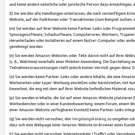
und keine andere natürliche oder juristische Person dazu ermächtigen, a
(l) Sie werden alle Handlungen unterlassen, die nach vernünftigem Erme
Website, auf der Funktionen oder Transaktionen (zum Beispiel suchen, s
(m) Sie werden auf Ihrer Website keine Partner-Links oder Programmin
Spionagesoftware, Schadsoftware, Computerviren, Würmern, Trojaner
Herunterladen oder Installieren auf einem Nutzer-Computer oder ande
genehmigt wurden.
(n) Sie werden Amazon-Websites oder Teile davon nicht auf Ihrer Websi
(z. B., WebView) innerhalb einer Mobilen Anwendung. Die Darstellung ein
Teilnahmevoraussetzungen stellt jedoch keinen Verstoß gegen diese Zif
(o) Sie werden keine Partner-Links oder andere Inhalte, die eine Am
Werbeseiten oder Layer-Werbung einstellen oder bereitstellen, mit Au
bewerben, die eng mit dem auf Ihrer Website befindlichen Material z
(p) Sie werden in Inhalte, die Sie auf einer Amazon-Website platzier
Werbediensten oder in einer Kundenbewertung, einem Forum, einem Wun
einer Amazon-Website verfügbaren Kontext) keine Partner-Links integr
(q) Sie werden nicht versuchen, den
Vergütungskatalog
zu umgehen oder
dass sich eine Webpage einer Amazon-Website im Browser eines Kunden 
(r) Sie werden nicht versuchen, Internetverkehr (Traffic) oder Vergü