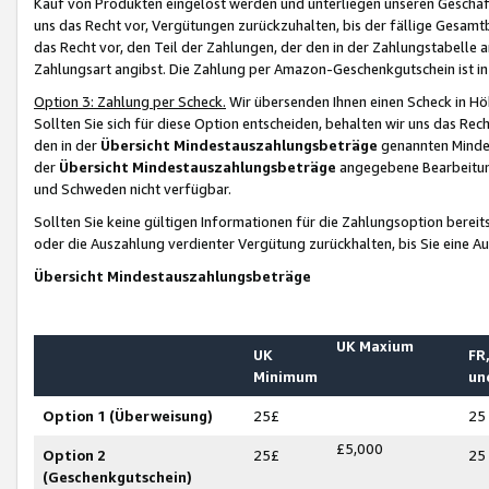
Kauf von Produkten eingelöst werden und unterliegen unseren Geschäf
uns das Recht vor, Vergütungen zurückzuhalten, bis der fällige Gesamt
das Recht vor, den Teil der Zahlungen, der den in der Zahlungstabelle 
Zahlungsart angibst. Die Zahlung per Amazon-Geschenkgutschein ist in
Option 3: Zahlung per Scheck.
Wir übersenden Ihnen einen Scheck in Höh
Sollten Sie sich für diese Option entscheiden, behalten wir uns das Rec
den in der
Übersicht Mindestauszahlungsbeträge
genannten Mindest
der
Übersicht Mindestauszahlungsbeträge
angegebene Bearbeitung
und Schweden nicht verfügbar.
Sollten Sie keine gültigen Informationen für die Zahlungsoption bereit
oder die Auszahlung verdienter Vergütung zurückhalten, bis Sie eine A
Übersicht Mindestauszahlungsbeträge
UK Maxium
UK
FR,
Minimum
un
Option 1 (Überweisung)
25£
25
£5,000
Option 2
25£
25
(Geschenkgutschein)