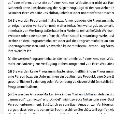
auf eine Informationsseite auf einer Amazon-Website, der nicht als Part
Bannern); ohne Einschränkung der Allgemeingültigkeit des Vorstehende
Besucher Ihrer Website unsichtbar, unlesbar oder unentzifferbar mache
(b) Sie werden Programminhalte bzw. Anwendungen, die Programminhalt
anzeigen, weder verkaufen noch weiterverkaufen, weitergeben, unterli
innerhalb von Werbung außerhalb Ihrer Website (einschließlich Werbun
Website oder einem Dienst (einschließlich Social Networking-Website
Rechte an den Programminhalten oder auf die Programminhalte an eine a
übertragen müssten, und Sie werden keine mit Ihrem Partner-Tag formati
Ihre Website ist.
(c) Sie werden Programminhalte, die nicht mehr auf einer Amazon-Websit
mehr zur Nutzung zur Verfügung stehen, umgehend von Ihrer Website e
(d) Sie werden keine Programminhalte, einschließlich in den Programmin
eine Person bzw. ein Unternehmen ein bestimmtes Produkt, eine Dienstle
geschäftlichen Beziehung oder Verbindung zu diesen steht (einschließli
Programminhalten).
(e) Sie werden Amazon-Marken (wie in den
Markenrichtlinien
definiert) 
„ammazon“, „amaozn“ und „kindel“) nicht zwecks Nutzung in einer Suc
Versuch unternehmen). Zusätzlich zu sonstigen Amazon zur Verfügung 
sorgen, dass von uns benannte Suchmaschinen Geschützte Begriffe (wie 