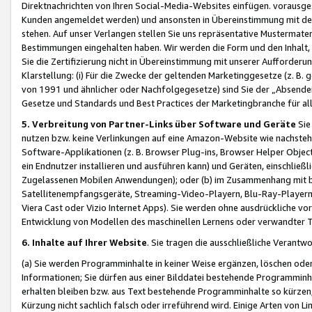
Direktnachrichten von Ihren Social-Media-Websites einfügen. vorausg
Kunden angemeldet werden) und ansonsten in Übereinstimmung mit der
stehen. Auf unser Verlangen stellen Sie uns repräsentative Mustermater
Bestimmungen eingehalten haben. Wir werden die Form und den Inhalt, di
Sie die Zertifizierung nicht in Übereinstimmung mit unserer Aufforderu
Klarstellung: (i) Für die Zwecke der geltenden Marketinggesetze (z. 
von 1991 und ähnlicher oder Nachfolgegesetze) sind Sie der „Absender“ j
Gesetze und Standards und Best Practices der Marketingbranche für 
5. Verbreitung von Partner-Links über Software und Geräte
Sie
nutzen bzw. keine Verlinkungen auf eine Amazon-Website wie nachsteh
Software-Applikationen (z. B. Browser Plug-ins, Browser Helper Objec
ein Endnutzer installieren und ausführen kann) und Geräten, einschlie
Zugelassenen Mobilen Anwendungen); oder (b) im Zusammenhang mit bzw.
Satellitenempfangsgeräte, Streaming-Video-Playern, Blu-Ray-Playern 
Viera Cast oder Vizio Internet Apps). Sie werden ohne ausdrückliche v
Entwicklung von Modellen des maschinellen Lernens oder verwandter 
6. Inhalte auf Ihrer Website
. Sie tragen die ausschließliche Verantwo
(a) Sie werden Programminhalte in keiner Weise ergänzen, löschen oder
Informationen; Sie dürfen aus einer Bilddatei bestehende Programminhal
erhalten bleiben bzw. aus Text bestehende Programminhalte so kürzen, 
Kürzung nicht sachlich falsch oder irreführend wird. Einige Arten von L