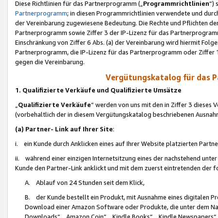
Diese Richtlinien für das Partnerprogramm („
Programmrichtlinien
“)
Partnerprogramm
; in diesen Programmrichtlinien verwendete und durch
der Vereinbarung zugewiesene Bedeutung. Die Rechte und Pflichten de
Partnerprogramm sowie Ziffer 3 der IP-Lizenz für das Partnerprogram
Einschränkung von Ziffer 6 Abs. (a) der Vereinbarung wird hiermit Fol
Partnerprogramm, die IP-Lizenz für das Partnerprogramm oder Ziffer 1
gegen die Vereinbarung.
Vergütungskatalog für das 
1. Qualifizierte Verkäufe und Qualifizierte Umsätze
„
Qualifizierte Verkäufe
“ werden von uns mit den in Ziffer 3 diese
(vorbehaltlich der in diesem Vergütungskatalog beschriebenen Ausnah
(a) Partner- Link auf Ihrer Site
:
i. ein Kunde durch Anklicken eines auf Ihrer Website platzierten Part
ii. während einer einzigen Internetsitzung eines der nachstehend unter (i)
Kunde den Partner-Link anklickt und mit dem zuerst eintretenden der f
A. Ablauf von 24 Stunden seit dem Klick,
B. der Kunde bestellt ein Produkt, mit Ausnahme eines digitalen P
Download einer Amazon Software oder Produkte, die unter dem N
Downloads“, „Amazon Coin“, „Kindle Books“, „Kindle Newspapers“, „