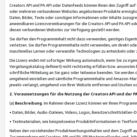
Creators API und PA API oder Datenfeeds können Ihnen den Zugriff auf D
oder mehreren verbundenen Websites angebotenen Produkte ermögliche
Daten, Bilder, Texte oder sonstigen Informationen oder Inhalte zuzugre
anwendbaren Lizenzvereinbarungen für die Creators API und PA API od
diesen verbundenen Websites zur Verfügung gestellt werden.
Sie dürfen den Programminhalt nicht dazu verwenden, geistiges Eigent
verletzen. Sie dürfen Programminhalte nicht verwenden, um direkt ode
maschinelles Lernen oder verwandte Technologien zu entwickeln oder zu
Die Lizenz endet mit sofortiger Wirkung automatisch, wenn Sie zu irg
Vergütungskatalog definiert) nicht rechtzeitig erfüllen bzw. ansonsten
schriftliche Mitteilung an Sie ganz oder teilweise beenden. Sie werden
umgehend einstellen und sämtliche Programminhalte und Amazon-Marke
jeweils verlangt, umgehend von Ihrer Website entfernen und löschen od
2. Voraussetzungen für die Nutzung der Creators API und der P
(a)
Beschreibung
. Im Rahmen dieser Lizenz können wir Ihnen Programmi
• Daten, Bilder, Audio-Dateien, Videos, Logos, Benutzerschnittstellen-
• Textmaterialien, wie beispielsweise Produktinformationen in Textfor
Neben den vorstehenden Produktwerbungsinhalten und dem Zugriff auf 
Zusammenhang mit Creators API und PA API Musterquellcodes und -bibli