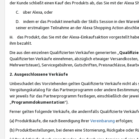
der Kunde schließt einen Kauf des Produkts ab, das Sie mit der Alexa 
C. über Alexa, oder
D. indem er das Produkt innerhalb der Skills Session in den Waren
seiner erstmaligen Teilnahme an der Alexa Shopping Action abschlie
iii. das Produkt, das Sie mit der Alexa-Einkaufsaktion vorgestellt ha
ihm bezahlt.
Die aus den einzelnen Qualifizierten Verkäufen generierten „
Qualifizi
Qualifizierten Verkäufe einnehmen, abzüglich etwaiger Versandkosten
Mehrwertsteuer), Servicegebühren, Gutschriften, Preisnachlässe, Bear
2. Ausgeschlossene Verkäufe
Unbeschadet des Vorstehenden gelten Qualifizierte Verkäufe nicht als
Vergütungskatalog für das Partnerprogramm oder andere Bestimmungen,
wir jeweils für das Partnerprogramm festlegen, einschließlich der jewe
„
Programmdokumentation
“).
Ferner gelten folgende Verkäufe, die andernfalls Qualifizierte Verkä
(a) Produktkäufe, die nach Beendigung Ihrer
Vereinbarung
erfolgen;
(b) Produktbestellungen, bei denen eine Stornierung, Rückgabe oder R