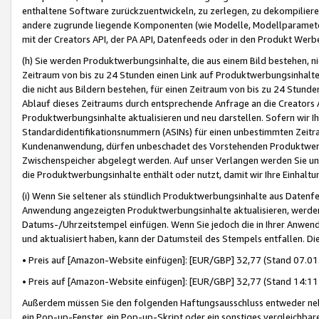
enthaltene Software zurückzuentwickeln, zu zerlegen, zu dekompilier
andere zugrunde liegende Komponenten (wie Modelle, Modellparameter
mit der Creators API, der PA API, Datenfeeds oder in den Produkt Werb
(h) Sie werden Produktwerbungsinhalte, die aus einem Bild bestehen, ni
Zeitraum von bis zu 24 Stunden einen Link auf Produktwerbungsinhalte
die nicht aus Bildern bestehen, für einen Zeitraum von bis zu 24 Stund
Ablauf dieses Zeitraums durch entsprechende Anfrage an die Creators 
Produktwerbungsinhalte aktualisieren und neu darstellen. Sofern wir Ih
Standardidentifikationsnummern (ASINs) für einen unbestimmten Zeitra
Kundenanwendung, dürfen unbeschadet des Vorstehenden Produktwerbu
Zwischenspeicher abgelegt werden. Auf unser Verlangen werden Sie un
die Produktwerbungsinhalte enthält oder nutzt, damit wir Ihre Einhalt
(i) Wenn Sie seltener als stündlich Produktwerbungsinhalte aus Datenfe
Anwendung angezeigten Produktwerbungsinhalte aktualisieren, werden 
Datums-/Uhrzeitstempel einfügen. Wenn Sie jedoch die in Ihrer Anwe
und aktualisiert haben, kann der Datumsteil des Stempels entfallen. Dies
• Preis auf [Amazon-Website einfügen]: [EUR/GBP] 32,77 (Stand 07.01.
• Preis auf [Amazon-Website einfügen]: [EUR/GBP] 32,77 (Stand 14:11 
Außerdem müssen Sie den folgenden Haftungsausschluss entweder neb
ein Pop-up-Fenster, ein Pop-up-Skript oder ein sonstiges vergleichba