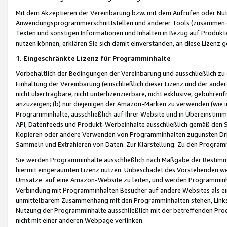
Mit dem Akzeptieren der Vereinbarung bzw. mit dem Aufrufen oder Nutz
Anwendungsprogrammierschnittstellen und anderer Tools (zusammen die
Texten und sonstigen Informationen und Inhalten in Bezug auf Produkte
nutzen können, erklären Sie sich damit einverstanden, an diese Lizenz 
1. Eingeschränkte Lizenz für Programminhalte
Vorbehaltlich der Bedingungen der Vereinbarung und ausschließlich z
Einhaltung der Vereinbarung (einschließlich dieser Lizenz und der ande
nicht übertragbare, nicht unterlizenzierbare, nicht exklusive, gebühren
anzuzeigen; (b) nur diejenigen der Amazon-Marken zu verwenden (wie in 
Programminhalte, ausschließlich auf Ihrer Website und in Übereinstimmu
API, Datenfeeds und Produkt-Werbeinhalte ausschließlich gemäß den Spe
Kopieren oder andere Verwenden von Programminhalten zugunsten Dri
Sammeln und Extrahieren von Daten. Zur Klarstellung: Zu den Program
Sie werden Programminhalte ausschließlich nach Maßgabe der Besti
hiermit eingeräumten Lizenz nutzen. Unbeschadet des Vorstehenden we
Umsätze auf eine Amazon-Website zu leiten, und werden Programminhal
Verbindung mit Programminhalten Besucher auf andere Websites als ein
unmittelbarem Zusammenhang mit den Programminhalten stehen, Links z
Nutzung der Programminhalte ausschließlich mit der betreffenden Pr
nicht mit einer anderen Webpage verlinken.