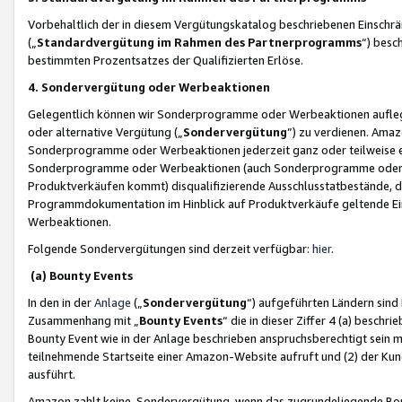
Vorbehaltlich der in diesem Vergütungskatalog beschriebenen Einschr
(„
Standardvergütung im Rahmen des Partnerprogramms
“) besc
bestimmten Prozentsatzes der Qualifizierten Erlöse.
4. Sondervergütung oder Werbeaktionen
Gelegentlich können wir Sonderprogramme oder Werbeaktionen auflegen,
oder alternative Vergütung („
Sondervergütung
”) zu verdienen. Amazo
Sonderprogramme oder Werbeaktionen jederzeit ganz oder teilweise einz
Sonderprogramme oder Werbeaktionen (auch Sonderprogramme oder We
Produktverkäufen kommt) disqualifizierende Ausschlusstatbestände, di
Programmdokumentation im Hinblick auf Produktverkäufe geltende E
Werbeaktionen.
Folgende Sondervergütungen sind derzeit verfügbar:
hier
.
(a) Bounty Events
In den in der
Anlage
(„
Sondervergütung
“) aufgeführten Ländern sind
Zusammenhang mit „
Bounty Events
“ die in dieser Ziffer 4 (a) besch
Bounty Event wie in der Anlage beschrieben anspruchsberechtigt sein mu
teilnehmende Startseite einer Amazon-Website aufruft und (2) der Kun
ausführt.
Amazon zahlt keine Sondervergütung, wenn das zugrundeliegende Boun