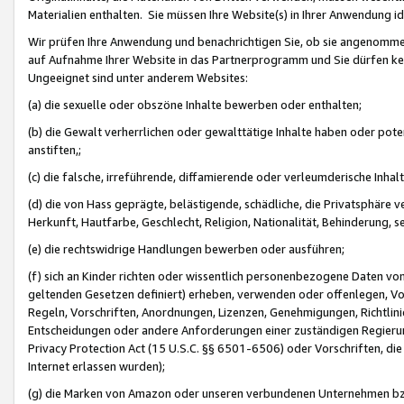
Materialien enthalten. Sie müssen Ihre Website(s) in Ihrer Anwendung ide
Wir prüfen Ihre Anwendung und benachrichtigen Sie, ob sie angenommen
auf Aufnahme Ihrer Website in das Partnerprogramm und Sie dürfen kei
Ungeeignet sind unter anderem Websites:
(a) die sexuelle oder obszöne Inhalte bewerben oder enthalten;
(b) die Gewalt verherrlichen oder gewalttätige Inhalte haben oder pot
anstiften,;
(c) die falsche, irreführende, diffamierende oder verleumderische Inha
(d) die von Hass geprägte, belästigende, schädliche, die Privatsphäre v
Herkunft, Hautfarbe, Geschlecht, Religion, Nationalität, Behinderung, 
(e) die rechtswidrige Handlungen bewerben oder ausführen;
(f) sich an Kinder richten oder wissentlich personenbezogene Daten vo
geltenden Gesetzen definiert) erheben, verwenden oder offenlegen, Vo
Regeln, Vorschriften, Anordnungen, Lizenzen, Genehmigungen, Richtlini
Entscheidungen oder andere Anforderungen einer zuständigen Regierung
Privacy Protection Act (15 U.S.C. §§ 6501-6506) oder Vorschriften, di
Internet erlassen wurden);
(g) die Marken von Amazon oder unseren verbundenen Unternehmen b