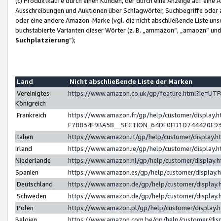
(c) Produktkäufe durch einen Kunden, der durch eine Anzeige auf eine 
Ausschreibungen und Auktionen über Schlagwörter, Suchbegriffe oder 
oder eine andere Amazon-Marke (vgl. die nicht abschließende Liste un
buchstabierte Varianten dieser Wörter (z. B. „ammazon“, „amaozn“ und „
Suchplatzierung
”);
Land
Nicht abschließende Liste der Marken
Vereinigtes
https://www.amazon.co.uk/gp/feature.html?ie=U
Königreich
Frankreich
https://www.amazon.fr/gp/help/customer/displa
E78834F9BA58__SECTION_64DE0ED1D744420E9
Italien
https://www.amazon.it/gp/help/customer/display
Irland
https://www.amazon.ie/gp/help/customer/displa
Niederlande
https://www.amazon.nl/gp/help/customer/display
Spanien
https://www.amazon.es/gp/help/customer/display
Deutschland
https://www.amazon.de/gp/help/customer/displa
Schweden
https://www.amazon.de/gp/help/customer/displa
Polen
https://www.amazon.pl/gp/help/customer/display
Belgien
https://www.amazon.com.be/gp/help/customer/d