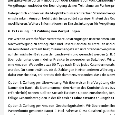
(beispielsweise durch Manipulation oder Kombination von Attributions-
Vergütungen und/oder der Beendigung deiner Teilnahme am Partnerp
Gelegentlich können wir die Möglichkeit unserer Partner, Standardv
einschränken. Amazon behält sich (ungeachtet etwaiger Fristen) das Re
modifizieren. Weitere Informationen zu Einschränkungen für Vergütung
6. Erfassung und Zahlung von Vergütungen
Wir werden wirtschaftlich vertretbare Anstrengungen unternehmen, um 
Nachverfolgung zu ermöglichen und unsere Berichte zu erstellen und di
diesem Monat verdient hast, zusammengefasst sind. Standardvergütung
auf den nächsten Betrag in der Landeswährung gerundet werden (z. B. C
über oder unter dem in deiner Preiskarte angegebenen Satz liegt. Wir
eine Amazon-Webseite etwa 60 Tage nach Ende jedes Kalendermonats, i
wurden. Du kannst wählen, ob du Zahlungen in einer anderen Währung
dafür entscheidest, erklärst du dich damit einverstanden, dass die K
Option 1: Zahlung per Überweisung.
Wir überweisen Ihre Vergütung dir
Namen der Bank, die Kontonummer, den Namen des Kontoinhabers bzw. a
erforderlich) nennen. Sollten Sie sich für diese Option entscheiden, be
fällige Gesamtbetrag den in der
Übersicht Mindestauszahlungsbet
Option 2: Zahlung per Amazon-Geschenkgutschein.
Wir übersenden Ihne
Partnerkonto genannte Haupt-E-Mail-Adresse. Diese Geschenkgutschei