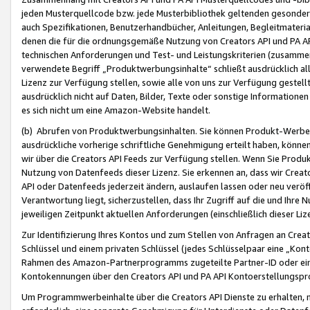
jeden Musterquellcode bzw. jede Musterbibliothek geltenden gesonder
auch Spezifikationen, Benutzerhandbücher, Anleitungen, Begleitmaterial
denen die für die ordnungsgemäße Nutzung von Creators API und PA A
technischen Anforderungen und Test- und Leistungskriterien (zusammen
verwendete Begriff „Produktwerbungsinhalte“ schließt ausdrücklich al
Lizenz zur Verfügung stellen, sowie alle von uns zur Verfügung gestel
ausdrücklich nicht auf Daten, Bilder, Texte oder sonstige Informatione
es sich nicht um eine Amazon-Website handelt.
(b) Abrufen von Produktwerbungsinhalten. Sie können Produkt-Werbein
ausdrückliche vorherige schriftliche Genehmigung erteilt haben, könn
wir über die Creators API Feeds zur Verfügung stellen. Wenn Sie Produk
Nutzung von Datenfeeds dieser Lizenz. Sie erkennen an, dass wir Creat
API oder Datenfeeds jederzeit ändern, auslaufen lassen oder neu veröffe
Verantwortung liegt, sicherzustellen, dass Ihr Zugriff auf die und Ihr
jeweiligen Zeitpunkt aktuellen Anforderungen (einschließlich dieser Liz
Zur Identifizierung Ihres Kontos und zum Stellen von Anfragen an Crea
Schlüssel und einem privaten Schlüssel (jedes Schlüsselpaar eine „Kon
Rahmen des Amazon-Partnerprogramms zugeteilte Partner-ID oder ein
Kontokennungen über den Creators API und PA API Kontoerstellungspro
Um Programmwerbeinhalte über die Creators API Dienste zu erhalten, m