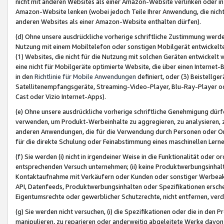
nicht mit anderen Websites als einer Amazon-Website verlinken oder i
Amazon-Website lenken (wobei jedoch Teile Ihrer Anwendung, die nich
anderen Websites als einer Amazon-Website enthalten dürfen).
(d) Ohne unsere ausdrückliche vorherige schriftliche Zustimmung werd
Nutzung mit einem Mobiltelefon oder sonstigen Mobilgerät entwickelt
(1) Websites, die nicht für die Nutzung mit solchen Geräten entwickelt
eine nicht für Mobilgeräte optimierte Website, die über einen Interne
in den
Richtlinie für Mobile Anwendungen
definiert, oder (3) Beistellge
Satellitenempfangsgeräte, Streaming-Video-Player, Blu-Ray-Player ode
Cast oder Vizio Internet-Apps).
(e) Ohne unsere ausdrückliche vorherige schriftliche Genehmigung dürfe
verwenden, um Produkt-Werbeinhalte zu aggregieren, zu analysieren, 
anderen Anwendungen, die für die Verwendung durch Personen oder Or
für die direkte Schulung oder Feinabstimmung eines maschinellen Lern
(f) Sie werden (i) nicht in irgendeiner Weise in die Funktionalität ode
entsprechenden Versuch unternehmen; (ii) keine Produktwerbungsinha
Kontaktaufnahme mit Verkäufern oder Kunden oder sonstiger Werbeaktiv
API, Datenfeeds, Produktwerbungsinhalten oder Spezifikationen erschei
Eigentumsrechte oder gewerblicher Schutzrechte, nicht entfernen, verd
(g) Sie werden nicht versuchen, (i) die Spezifikationen oder die in de
manipulieren, zu reparieren oder anderweitig abgeleitete Werke davon z