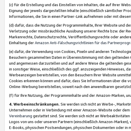
(c) für die Erstellung und das Einstellen von Inhalten, die auf Ihrer We
Eignung der jeweils dargestellten Inhalte (einschließlich sämtlicher 
Informationen, die Sie in einen Partner-Link aufnehmen oder mit diese
(d) dafür, dass die Nutzung der Programminhalte, Ihrer Website und des 
Verletzung oder missbräuchliche Ausübung unserer Rechte bzw. der Recht
Markenrechte, Datenschutzrechte, Veröffentlichungsrechte oder anderer
Einhaltung der
Amazon Anti-Fälschungsrichtlinien für das Partnerpro
(e) dafür, die Verwendung von Cookies, Pixeln und anderen Technologien
Besuchern gesammelten Daten in Übereinstimmung mit den geltenden Ge
und angemessen darzustellen und auf andere Weise die geltenden geset
in sonstiger Weise, einschließlich des ggf. anzuzeigenden Hinweises, d
Werbeanzeigen bereitstellen, von den Besuchern Ihrer Website unmitte
Cookies erkennen können und dafür, dass Sie Informationen über die v
Online-Werbung bereitstellen, soweit nach den anwendbaren gesetzlic
(f) für Ihre Nutzung, der Programminhalte und der Amazon-Marken, u
4. Werbeeinschränkungen.
Sie werden sich nicht an Werbe-, Market
Unternehmen oder in Verbindung mit einer Amazon-Website oder dem Pa
Vereinbarung
gestattet sind. Sie werden sich nicht an Werbeaktivitäten
Logos von uns oder unseren Partnern (einschließlich Amazon-Marken), 
E-Books, physischen Postsendungen, physischen Dokumenten oder in 