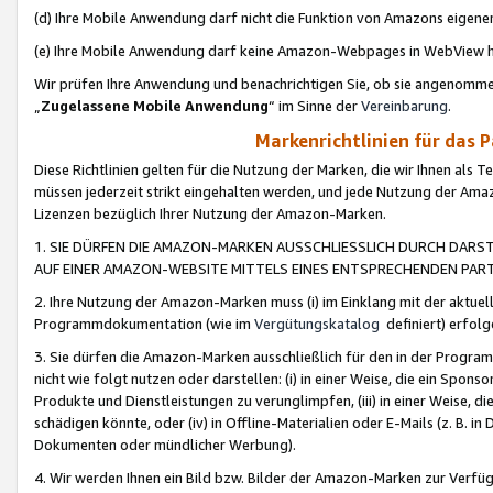
(d) Ihre Mobile Anwendung darf nicht die Funktion von Amazons eige
(e) Ihre Mobile Anwendung darf keine Amazon-Webpages in WebView 
Wir prüfen Ihre Anwendung und benachrichtigen Sie, ob sie angenomm
„
Zugelassene Mobile Anwendung
“ im Sinne der
Vereinbarung
.
Markenrichtlinien für das 
Diese Richtlinien gelten für die Nutzung der Marken, die wir Ihnen als 
müssen jederzeit strikt eingehalten werden, und jede Nutzung der Ama
Lizenzen bezüglich Ihrer Nutzung der Amazon-Marken.
1. SIE DÜRFEN DIE AMAZON-MARKEN AUSSCHLIESSLICH DURCH DARS
AUF EINER AMAZON-WEBSITE MITTELS EINES ENTSPRECHENDEN PART
2. Ihre Nutzung der Amazon-Marken muss (i) im Einklang mit der aktuells
Programmdokumentation (wie im
Vergütungskatalog
definiert) erfolg
3. Sie dürfen die Amazon-Marken ausschließlich für den in der Progr
nicht wie folgt nutzen oder darstellen: (i) in einer Weise, die ein Spo
Produkte und Dienstleistungen zu verunglimpfen, (iii) in einer Weise
schädigen könnte, oder (iv) in Offline-Materialien oder E-Mails (z. B.
Dokumenten oder mündlicher Werbung).
4. Wir werden Ihnen ein Bild bzw. Bilder der Amazon-Marken zur Verfüg