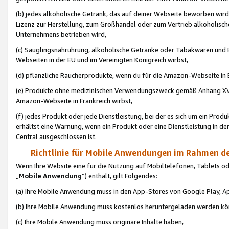
(b) jedes alkoholische Getränk, das auf deiner Webseite beworben wird
Lizenz zur Herstellung, zum Großhandel oder zum Vertrieb alkoholisch
Unternehmens betrieben wird,
(c) Säuglingsnahruhrung, alkoholische Getränke oder Tabakwaren und E
Webseiten in der EU und im Vereinigten Königreich wirbst,
(d) pflanzliche Raucherprodukte, wenn du für die Amazon-Webseite in B
(e) Produkte ohne medizinischen Verwendungszweck gemäß Anhang XVI 
Amazon-Webseite in Frankreich wirbst,
(f) jedes Produkt oder jede Dienstleistung, bei der es sich um ein Prod
erhältst eine Warnung, wenn ein Produkt oder eine Dienstleistung in de
Central ausgeschlossen ist.
Richtlinie für Mobile Anwendungen im Rahmen de
Wenn Ihre Website eine für die Nutzung auf Mobiltelefonen, Tablets 
„
Mobile Anwendung
“) enthält, gilt Folgendes:
(a) Ihre Mobile Anwendung muss in den App-Stores von Google Play, A
(b) Ihre Mobile Anwendung muss kostenlos heruntergeladen werden könn
(c) Ihre Mobile Anwendung muss originäre Inhalte haben,