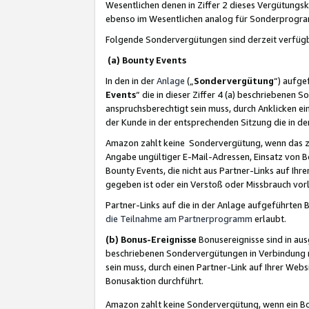
Wesentlichen denen in Ziffer 2 dieses Vergütung
ebenso im Wesentlichen analog für Sonderprogr
Folgende Sondervergütungen sind derzeit verfüg
(a) Bounty Events
In den in der
Anlage
(„
Sondervergütung
“) aufge
Events
“ die in dieser Ziffer 4 (a) beschriebenen 
anspruchsberechtigt sein muss, durch Anklicken ei
der Kunde in der entsprechenden Sitzung die in d
Amazon zahlt keine Sondervergütung, wenn das z
Angabe ungültiger E-Mail-Adressen, Einsatz von B
Bounty Events, die nicht aus Partner-Links auf Ihre
gegeben ist oder ein Verstoß oder Missbrauch vorl
Partner-Links auf die in der Anlage aufgeführte
die Teilnahme am Partnerprogramm
erlaubt.
(b) Bonus-Ereignisse
Bonusereignisse sind in au
beschriebenen Sondervergütungen in Verbindung m
sein muss, durch einen Partner-Link auf Ihrer We
Bonusaktion durchführt.
Amazon zahlt keine Sondervergütung, wenn ein Bon