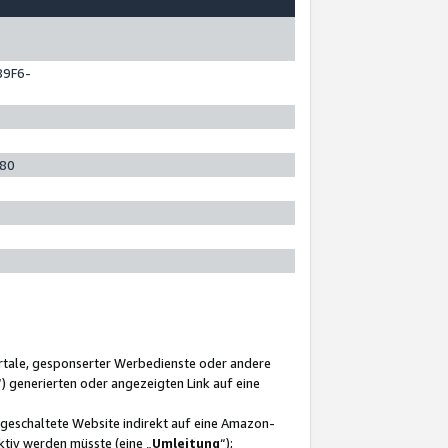
89F6-
280
ortale, gesponserter Werbedienste oder andere
“) generierten oder angezeigten Link auf eine
ngeschaltete Website indirekt auf eine Amazon-
ktiv werden müsste (eine „
Umleitung
“);