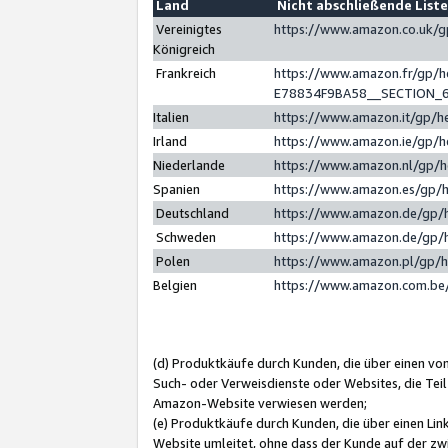
Land
Nicht abschließende List
Vereinigtes
https://www.amazon.co.uk/
Königreich
Frankreich
https://www.amazon.fr/gp/
E78834F9BA58__SECTION_
Italien
https://www.amazon.it/gp/h
Irland
https://www.amazon.ie/gp/
Niederlande
https://www.amazon.nl/gp/
Spanien
https://www.amazon.es/gp/
Deutschland
https://www.amazon.de/gp/
Schweden
https://www.amazon.de/gp/
Polen
https://www.amazon.pl/gp/
Belgien
https://www.amazon.com.be
(d) Produktkäufe durch Kunden, die über einen vo
Such- oder Verweisdienste oder Websites, die Teil
Amazon-Website verwiesen werden;
(e) Produktkäufe durch Kunden, die über einen Li
Website umleitet, ohne dass der Kunde auf der zw