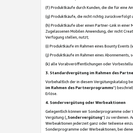
(f) Produktkäufe durch Kunden, die die für eine
(g) Produktkäufe, die nicht richtig zurückverfolg
(h) Produktkäufe über einen Partner-Link in einer
Zugelassenen Mobilen Anwendung, der nicht Creator
Verfügung stellen, nutzt;
(i) Produktkäufe im Rahmen eines Bounty Events (w
(j) Produktkäufe im Rahmen eines Abonnements, so
(k) alle Vorabveröffentlichungen oder Vorbestellu
3. Standardvergütung im Rahmen des Part
Vorbehaltlich der in diesem Vergütungskatalog b
im Rahmen des Partnerprogramms
“) beschri
Erlöse.
4. Sondervergütung oder Werbeaktionen
Gelegentlich können wir Sonderprogramme oder Wer
Vergütung („
Sondervergütung
”) zu verdienen. 
Werbeaktionen jederzeit ganz oder teilweise einz
Sonderprogramme oder Werbeaktionen, bei denen e