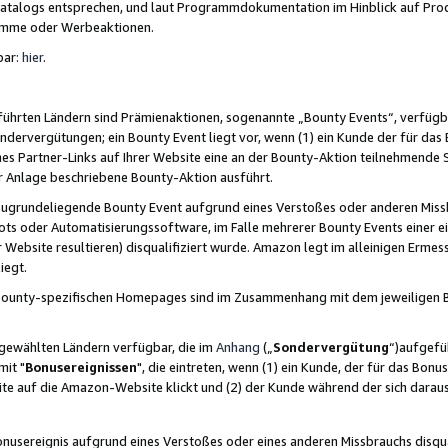
skatalogs entsprechen, und laut Programmdokumentation im Hinblick auf Pr
amme oder Werbeaktionen.
bar:
hier
.
führten Ländern sind Prämienaktionen, sogenannte „Bounty Events“, verfügb
Sondervergütungen; ein Bounty Event liegt vor, wenn (1) ein Kunde der für da
nes Partner-Links auf Ihrer Website eine an der Bounty-Aktion teilnehmende 
er Anlage beschriebene Bounty-Aktion ausführt.
ugrundeliegende Bounty Event aufgrund eines Verstoßes oder anderen Miss
ots oder Automatisierungssoftware, im Falle mehrerer Bounty Events einer e
r Website resultieren) disqualifiziert wurde. Amazon legt im alleinigen Ermess
iegt.
n Bounty-spezifischen Homepages sind im Zusammenhang mit dem jeweiligen
sgewählten Ländern verfügbar, die im
Anhang
(„
Sondervergütung
“)aufgefüh
it "
Bonusereignissen
", die eintreten, wenn (1) ein Kunde, der für das Bon
bsite auf die Amazon-Website klickt und (2) der Kunde während der sich dar
usereignis aufgrund eines Verstoßes oder eines anderen Missbrauchs disqua