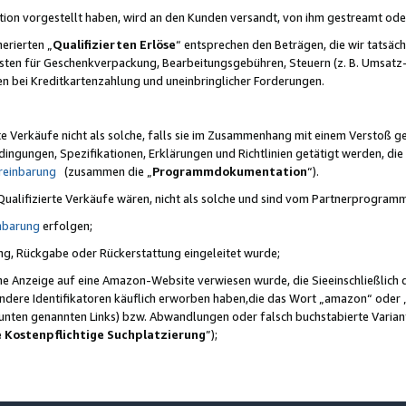
ktion vorgestellt haben, wird an den Kunden versandt, von ihm gestreamt od
erierten „
Qualifizierten Erlöse
“ entsprechen den Beträgen, die wir tatsäch
sten für Geschenkverpackung, Bearbeitungsgebühren, Steuern (z. B. Umsatz-
en bei Kreditkartenzahlung und uneinbringlicher Forderungen.
e Verkäufe nicht als solche, falls sie im Zusammenhang mit einem Verstoß 
ungen, Spezifikationen, Erklärungen und Richtlinien getätigt werden, die 
reinbarung
(zusammen die „
Programmdokumentation
“).
 Qualifizierte Verkäufe wären, nicht als solche und sind vom Partnerprogra
nbarung
erfolgen;
ung, Rückgabe oder Rückerstattung eingeleitet wurde;
ine Anzeige auf eine Amazon-Website verwiesen wurde, die Sieeinschließlich
ndere Identifikatoren käuflich erworben haben,die das Wort „amazon“ oder 
e unten genannten Links) bzw. Abwandlungen oder falsch buchstabierte Varia
e Kostenpflichtige Suchplatzierung
”);