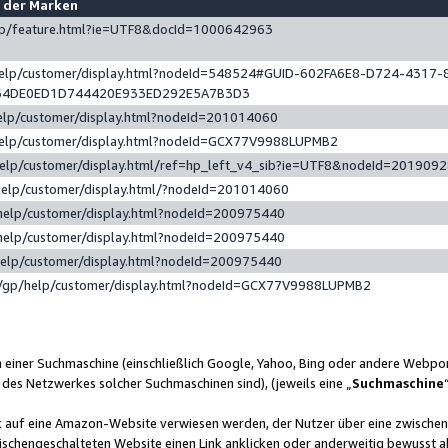
e der Marken
gp/feature.html?ie=UTF8&docId=1000642963
help/customer/display.html?nodeId=548524#GUID-602FA6E8-D724-4317-
64DE0ED1D744420E933ED292E5A7B3D3
elp/customer/display.html?nodeId=201014060
help/customer/display.html?nodeId=GCX77V9988LUPMB2
help/customer/display.html/ref=hp_left_v4_sib?ie=UTF8&nodeId=201909
help/customer/display.html/?nodeId=201014060
help/customer/display.html?nodeId=200975440
help/customer/display.html?nodeId=200975440
help/customer/display.html?nodeId=200975440
/gp/help/customer/display.html?nodeId=GCX77V9988LUPMB2
n einer Suchmaschine (einschließlich Google, Yahoo, Bing oder andere Webp
 des Netzwerkes solcher Suchmaschinen sind), (jeweils eine „
Suchmaschine
nk auf eine Amazon-Website verwiesen werden, der Nutzer über eine zwische
ischengeschalteten Website einen Link anklicken oder anderweitig bewusst a