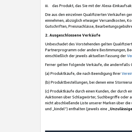
iii. das Produkt, das Sie mit der Alexa-Einkaufsa
Die aus den einzelnen Qualifizierten Verkäufen gen
einnehmen, abzüglich etwaiger Versandkosten, Ko
Gutschriften, Preisnachlässe, Bearbeitungsgebühr
2. Ausgeschlossene Verkäufe
Unbeschadet des Vorstehenden gelten Qualifiziert
Partnerprogramm oder andere Bestimmungen, Beding
einschließlich der jeweils aktuellen Fassung der
Ve
Ferner gelten folgende Verkäufe, die andernfalls
(a) Produktkäufe, die nach Beendigung Ihrer
Verei
(b) Produktbestellungen, bei denen eine Stornier
(c) Produktkäufe durch einen Kunden, der durch e
Auktionen über Schlagwörter, Suchbegriffe oder a
nicht abschließende Liste unserer Marken über di
und „kindel“) enthalten (jeweils eine „
Unzulässig