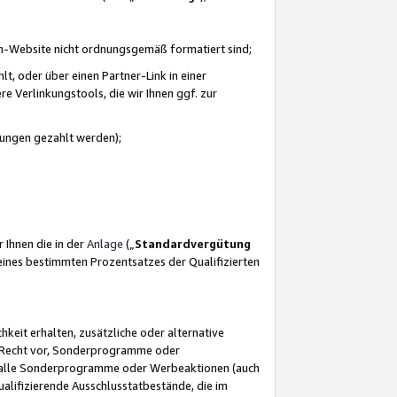
azon-Website nicht ordnungsgemäß formatiert sind;
, oder über einen Partner-Link in einer
e Verlinkungstools, die wir Ihnen ggf. zur
ütungen gezahlt werden);
 Ihnen die in der
Anlage
(„
Standardvergütung
ines bestimmten Prozentsatzes der Qualifizierten
eit erhalten, zusätzliche oder alternative
as Recht vor, Sonderprogramme oder
für alle Sonderprogramme oder Werbeaktionen (auch
lifizierende Ausschlusstatbestände, die im