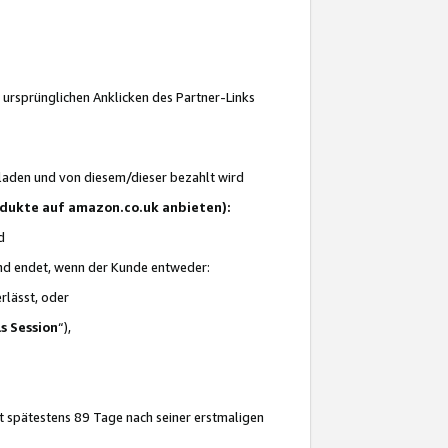
 ursprünglichen Anklicken des Partner-Links
laden und von diesem/dieser bezahlt wird
rodukte auf amazon.co.uk anbieten):
d
 und endet, wenn der Kunde entweder:
erlässt, oder
ls Session
“),
t spätestens 89 Tage nach seiner erstmaligen