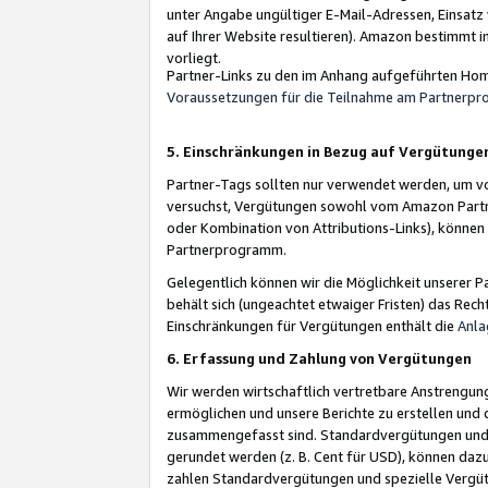
unter Angabe ungültiger E-Mail-Adressen, Einsatz
auf Ihrer Website resultieren). Amazon bestimmt i
vorliegt.
Partner-Links zu den im Anhang aufgeführten Hom
Voraussetzungen für die Teilnahme am Partnerp
5. Einschränkungen in Bezug auf Vergütunge
Partner-Tags sollten nur verwendet werden, um von 
versuchst, Vergütungen sowohl vom Amazon Partn
oder Kombination von Attributions-Links), könne
Partnerprogramm.
Gelegentlich können wir die Möglichkeit unsere
behält sich (ungeachtet etwaiger Fristen) das Rec
Einschränkungen für Vergütungen enthält die
Anla
6. Erfassung und Zahlung von Vergütungen
Wir werden wirtschaftlich vertretbare Anstrengu
ermöglichen und unsere Berichte zu erstellen und 
zusammengefasst sind. Standardvergütungen und s
gerundet werden (z. B. Cent für USD), können dazu
zahlen Standardvergütungen und spezielle Vergüt