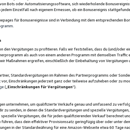
 von Bots oder Automatisierungssoftware, sich wiederholende Bonusereignisse
n jedem Einzelfall nach eigenem Ermessen, ob ein Bonusereignis stattgefund
epages für Bonusereignisse sind in Verbindung mit dem entsprechenden Bonu
rogramm
.
n
den Vergütungen zu profitieren. Falls wir feststellen, dass du (und/oder ein
erprogramm als auch von einem anderen Programm mit demselben Traffic ei
n wir Maßnahmen ergreifen, einschließlich der Einbehaltung von Vergütunge
r Partner, Standardvergütungen im Rahmen des Partnerprogramms oder Sonde
ht vor, Einschränkungen jederzeit ganz oder teilweise aufzuheben oder zu mod
ge
(„
Einschränkungen für Vergütungen
“).
ngen unternehmen, um qualifizierte Verkäufe genau und umfassend zu verfol
dir zu senden, in denen die Standardvergütungen und spezielle Vergütungen, 
pezielle Vergütungen, die für jeden qualifizierenden Verkauf berechnet un
 führen, dass dein effektiver Provisionssatz geringfügig über oder unter dem
ungen in der Standardwährung für eine Amazon-Webseite etwa 60 Tage nach