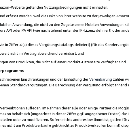
 Amazon-Website geltenden Nutzungsbedingungen nicht einhalten;
t und erfasst werden, weil die Links von Ihrer Website zu der jeweiligen Am
 Mobilen Anwendung, die nicht zu den Zugelassenen Mobilen Anwendungen zählt
s API oder PA API (wie nachstehend unter der IP-Lizenz definiert) oder ander
ie in Ziffer 4 (a) dieses Vergütungskatalogs definiert) (für das Sonderverg
weit nicht im Vertrag abweichend vereinbart, und
ngen von Produkten, die nicht auf einer Produkt-Listenseite verfügbar sind.
nerprogramms
eschriebenen Einschränkungen und der Einhaltung der
Vereinbarung
zahlen wir
ebenen Standardvergütungen. Die Berechnung der Vergütung erfolgt anhand e
beaktionen auflegen, im Rahmen derer alle oder einige Partner die Möglichk
Amazon behält sich (ungeachtet in dieser Ziffer ggf. angegebener Fristen) d
ustellen oder zu modifizieren. Sofern nichts anderes bestimmt ist, gelten 
s nicht um Produktverkäufe geht/nicht zu Produktverkäufen kommt) disqua