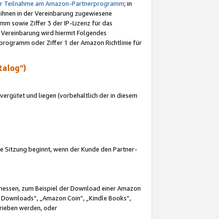
ur Teilnahme am Amazon-Partnerprogramm
; in
 ihnen in der Vereinbarung zugewiesene
m sowie Ziffer 3 der IP-Lizenz für das
 Vereinbarung wird hiermit Folgendes
programm oder Ziffer 1 der Amazon Richtlinie für
talog“)
ergütet und liegen (vorbehaltlich der in diesem
i die Sitzung beginnt, wenn der Kunde den Partner-
Ermessen, zum Beispiel der Download einer Amazon
 Downloads“, „Amazon Coin“, „Kindle Books“,
trieben werden, oder