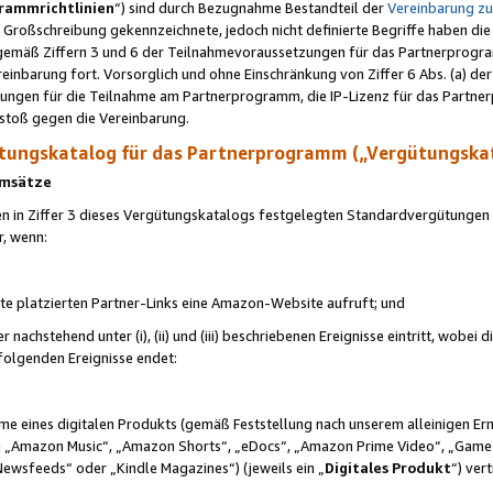
rammrichtlinien
“) sind durch Bezugnahme Bestandteil der
Vereinbarung z
Großschreibung gekennzeichnete, jedoch nicht definierte Begriffe haben die
 gemäß Ziffern 3 und 6 der Teilnahmevoraussetzungen für das Partnerprogram
nbarung fort. Vorsorglich und ohne Einschränkung von Ziffer 6 Abs. (a) der
ungen für die Teilnahme am Partnerprogramm, die IP-Lizenz für das Partner
rstoß gegen die Vereinbarung.
ungskatalog für das Partnerprogramm („Vergütungska
 Umsätze
n in Ziffer 3 dieses Vergütungskatalogs festgelegten Standardvergütungen v
r, wenn:
ite platzierten Partner-Links eine Amazon-Website aufruft; und
r nachstehend unter (i), (ii) und (iii) beschriebenen Ereignisse eintritt, wobe
 folgenden Ereignisse endet:
hme eines digitalen Produkts (gemäß Feststellung nach unserem alleinigen 
 „Amazon Music“, „Amazon Shorts“, „eDocs“, „Amazon Prime Video“, „Game
Newsfeeds“ oder „Kindle Magazines“) (jeweils ein „
Digitales Produkt
“) ver