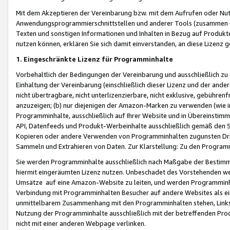
Mit dem Akzeptieren der Vereinbarung bzw. mit dem Aufrufen oder Nutz
Anwendungsprogrammierschnittstellen und anderer Tools (zusammen die
Texten und sonstigen Informationen und Inhalten in Bezug auf Produkte
nutzen können, erklären Sie sich damit einverstanden, an diese Lizenz 
1. Eingeschränkte Lizenz für Programminhalte
Vorbehaltlich der Bedingungen der Vereinbarung und ausschließlich z
Einhaltung der Vereinbarung (einschließlich dieser Lizenz und der ande
nicht übertragbare, nicht unterlizenzierbare, nicht exklusive, gebühren
anzuzeigen; (b) nur diejenigen der Amazon-Marken zu verwenden (wie in 
Programminhalte, ausschließlich auf Ihrer Website und in Übereinstimmu
API, Datenfeeds und Produkt-Werbeinhalte ausschließlich gemäß den Spe
Kopieren oder andere Verwenden von Programminhalten zugunsten Dri
Sammeln und Extrahieren von Daten. Zur Klarstellung: Zu den Program
Sie werden Programminhalte ausschließlich nach Maßgabe der Besti
hiermit eingeräumten Lizenz nutzen. Unbeschadet des Vorstehenden we
Umsätze auf eine Amazon-Website zu leiten, und werden Programminhal
Verbindung mit Programminhalten Besucher auf andere Websites als ein
unmittelbarem Zusammenhang mit den Programminhalten stehen, Links z
Nutzung der Programminhalte ausschließlich mit der betreffenden Pr
nicht mit einer anderen Webpage verlinken.