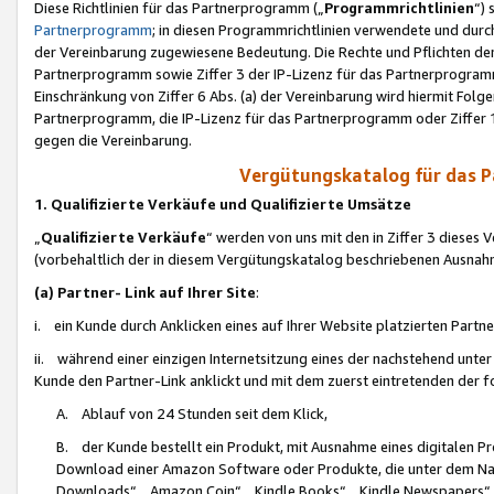
Diese Richtlinien für das Partnerprogramm („
Programmrichtlinien
“)
Partnerprogramm
; in diesen Programmrichtlinien verwendete und durch
der Vereinbarung zugewiesene Bedeutung. Die Rechte und Pflichten de
Partnerprogramm sowie Ziffer 3 der IP-Lizenz für das Partnerprogram
Einschränkung von Ziffer 6 Abs. (a) der Vereinbarung wird hiermit Fol
Partnerprogramm, die IP-Lizenz für das Partnerprogramm oder Ziffer 1
gegen die Vereinbarung.
Vergütungskatalog für das 
1. Qualifizierte Verkäufe und Qualifizierte Umsätze
„
Qualifizierte Verkäufe
“ werden von uns mit den in Ziffer 3 diese
(vorbehaltlich der in diesem Vergütungskatalog beschriebenen Ausnah
(a) Partner- Link auf Ihrer Site
:
i. ein Kunde durch Anklicken eines auf Ihrer Website platzierten Part
ii. während einer einzigen Internetsitzung eines der nachstehend unter (i)
Kunde den Partner-Link anklickt und mit dem zuerst eintretenden der f
A. Ablauf von 24 Stunden seit dem Klick,
B. der Kunde bestellt ein Produkt, mit Ausnahme eines digitalen P
Download einer Amazon Software oder Produkte, die unter dem N
Downloads“, „Amazon Coin“, „Kindle Books“, „Kindle Newspapers“, „