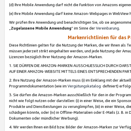
(d) Ihre Mobile Anwendung darf nicht die Funktion von Amazons eige
(e) Ihre Mobile Anwendung darf keine Amazon-Webpages in WebView 
Wir prüfen Ihre Anwendung und benachrichtigen Sie, ob sie angenomm
„
Zugelassene Mobile Anwendung
“ im Sinne der
Vereinbarung
.
Markenrichtlinien für das 
Diese Richtlinien gelten für die Nutzung der Marken, die wir Ihnen als 
müssen jederzeit strikt eingehalten werden, und jede Nutzung der Ama
Lizenzen bezüglich Ihrer Nutzung der Amazon-Marken.
1. SIE DÜRFEN DIE AMAZON-MARKEN AUSSCHLIESSLICH DURCH DARS
AUF EINER AMAZON-WEBSITE MITTELS EINES ENTSPRECHENDEN PART
2. Ihre Nutzung der Amazon-Marken muss (i) im Einklang mit der aktuells
Programmdokumentation (wie im
Vergütungskatalog
definiert) erfolg
3. Sie dürfen die Amazon-Marken ausschließlich für den in der Progr
nicht wie folgt nutzen oder darstellen: (i) in einer Weise, die ein Spo
Produkte und Dienstleistungen zu verunglimpfen, (iii) in einer Weise
schädigen könnte, oder (iv) in Offline-Materialien oder E-Mails (z. B.
Dokumenten oder mündlicher Werbung).
4. Wir werden Ihnen ein Bild bzw. Bilder der Amazon-Marken zur Verfüg