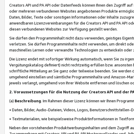
Creators API und PA API oder Datenfeeds können Ihnen den Zugriff auf D
oder mehreren verbundenen Websites angebotenen Produkte ermögliche
Daten, Bilder, Texte oder sonstigen Informationen oder Inhalte zuzugre
anwendbaren Lizenzvereinbarungen für die Creators API und PA API od
diesen verbundenen Websites zur Verfügung gestellt werden.
Sie dürfen den Programminhalt nicht dazu verwenden, geistiges Eigent
verletzen. Sie dürfen Programminhalte nicht verwenden, um direkt ode
maschinelles Lernen oder verwandte Technologien zu entwickeln oder zu
Die Lizenz endet mit sofortiger Wirkung automatisch, wenn Sie zu irg
Vergütungskatalog definiert) nicht rechtzeitig erfüllen bzw. ansonsten
schriftliche Mitteilung an Sie ganz oder teilweise beenden. Sie werden
umgehend einstellen und sämtliche Programminhalte und Amazon-Marke
jeweils verlangt, umgehend von Ihrer Website entfernen und löschen od
2. Voraussetzungen für die Nutzung der Creators API und der P
(a)
Beschreibung
. Im Rahmen dieser Lizenz können wir Ihnen Programmi
• Daten, Bilder, Audio-Dateien, Videos, Logos, Benutzerschnittstellen-
• Textmaterialien, wie beispielsweise Produktinformationen in Textfor
Neben den vorstehenden Produktwerbungsinhalten und dem Zugriff auf 
Zusammenhang mit Creators API und PA API Musterquellcodes und -bibli