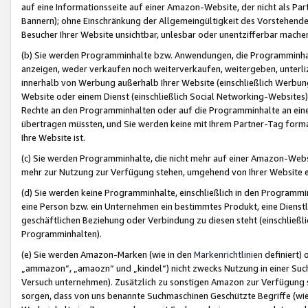
auf eine Informationsseite auf einer Amazon-Website, der nicht als Part
Bannern); ohne Einschränkung der Allgemeingültigkeit des Vorstehende
Besucher Ihrer Website unsichtbar, unlesbar oder unentzifferbar mache
(b) Sie werden Programminhalte bzw. Anwendungen, die Programminhalt
anzeigen, weder verkaufen noch weiterverkaufen, weitergeben, unterli
innerhalb von Werbung außerhalb Ihrer Website (einschließlich Werbun
Website oder einem Dienst (einschließlich Social Networking-Website
Rechte an den Programminhalten oder auf die Programminhalte an eine a
übertragen müssten, und Sie werden keine mit Ihrem Partner-Tag formati
Ihre Website ist.
(c) Sie werden Programminhalte, die nicht mehr auf einer Amazon-Websit
mehr zur Nutzung zur Verfügung stehen, umgehend von Ihrer Website e
(d) Sie werden keine Programminhalte, einschließlich in den Programmin
eine Person bzw. ein Unternehmen ein bestimmtes Produkt, eine Dienstle
geschäftlichen Beziehung oder Verbindung zu diesen steht (einschließli
Programminhalten).
(e) Sie werden Amazon-Marken (wie in den
Markenrichtlinien
definiert) 
„ammazon“, „amaozn“ und „kindel“) nicht zwecks Nutzung in einer Suc
Versuch unternehmen). Zusätzlich zu sonstigen Amazon zur Verfügung 
sorgen, dass von uns benannte Suchmaschinen Geschützte Begriffe (wie 