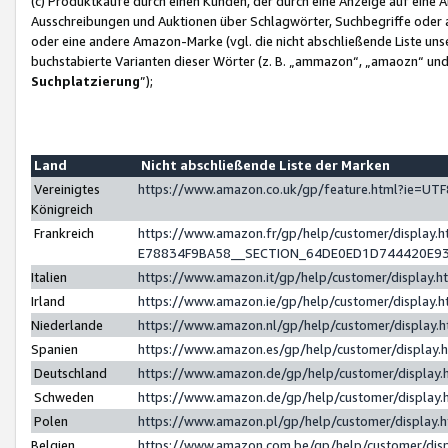
(c) Produktkäufe durch einen Kunden, der durch eine Anzeige auf eine 
Ausschreibungen und Auktionen über Schlagwörter, Suchbegriffe oder 
oder eine andere Amazon-Marke (vgl. die nicht abschließende Liste un
buchstabierte Varianten dieser Wörter (z. B. „ammazon“, „amaozn“ und „
Suchplatzierung
”);
Land
Nicht abschließende Liste der Marken
Vereinigtes
https://www.amazon.co.uk/gp/feature.html?ie=U
Königreich
Frankreich
https://www.amazon.fr/gp/help/customer/displa
E78834F9BA58__SECTION_64DE0ED1D744420E9
Italien
https://www.amazon.it/gp/help/customer/display
Irland
https://www.amazon.ie/gp/help/customer/displa
Niederlande
https://www.amazon.nl/gp/help/customer/display
Spanien
https://www.amazon.es/gp/help/customer/display
Deutschland
https://www.amazon.de/gp/help/customer/displa
Schweden
https://www.amazon.de/gp/help/customer/displa
Polen
https://www.amazon.pl/gp/help/customer/display
Belgien
https://www.amazon.com.be/gp/help/customer/d