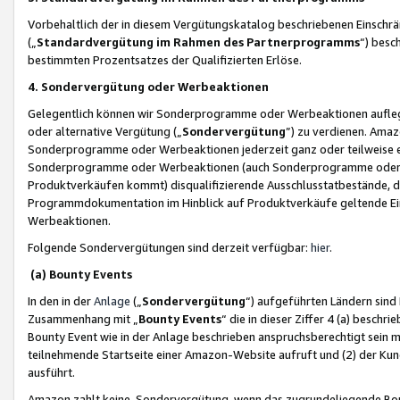
Vorbehaltlich der in diesem Vergütungskatalog beschriebenen Einschr
(„
Standardvergütung im Rahmen des Partnerprogramms
“) besc
bestimmten Prozentsatzes der Qualifizierten Erlöse.
4. Sondervergütung oder Werbeaktionen
Gelegentlich können wir Sonderprogramme oder Werbeaktionen auflegen,
oder alternative Vergütung („
Sondervergütung
”) zu verdienen. Amazo
Sonderprogramme oder Werbeaktionen jederzeit ganz oder teilweise einz
Sonderprogramme oder Werbeaktionen (auch Sonderprogramme oder We
Produktverkäufen kommt) disqualifizierende Ausschlusstatbestände, di
Programmdokumentation im Hinblick auf Produktverkäufe geltende E
Werbeaktionen.
Folgende Sondervergütungen sind derzeit verfügbar:
hier
.
(a) Bounty Events
In den in der
Anlage
(„
Sondervergütung
“) aufgeführten Ländern sind
Zusammenhang mit „
Bounty Events
“ die in dieser Ziffer 4 (a) besch
Bounty Event wie in der Anlage beschrieben anspruchsberechtigt sein mu
teilnehmende Startseite einer Amazon-Website aufruft und (2) der Kun
ausführt.
Amazon zahlt keine Sondervergütung, wenn das zugrundeliegende Boun