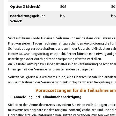
Option 3 (Scheck)
50£
50
Bearbeitungsgebühr
k.A.
k.A
Scheck
Sind auf Ihrem Konto für einen Zeitraum von mindestens drei Jahren kein
Frist von sieben Tagen nach einer entsprechenden Ankündigung die für
Schlussbetrag zurückzuhalten, der dem in der Übersicht Mindestausz
Mindestauszahlungsbetrag entspricht. Ferner können eine etwaig aufg
unterliegen oder durch geltende Verjährungsfristen verfallen.
An Sie unter Abzug bzw. Einbehalt aller in der Vereinbarung beschrieb
Ihnen gemäß der Vereinbarung zustehenden Beträge dar.
Sollten Sie, gleich aus welchem Grund, eine Überschusszahlung erhalte
an Sie im Rahmen der Vereinbarung zukünftig zahlbaren Vergütung zu 
Voraussetzungen für die Teilnahme a
1. Anmeldung und Teilnahmeberechtigung
Sie leiten den Anmeldeprozess ein, indem Sie einen vollständigen und 
muss/müssen originäre Inhalte (original content) enthalten und über d
Originalinhalte, die Materialien von Dritten verwenden, müssen wese