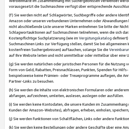
Werbeinhalte im Zusammenhang mit Suchergebnissen verwendet werden,
vorausgesetzt die Suchmaschine verfügt über entsprechende Ausschlu
(f) Sie werden nicht auf Schlagwörter, Suchbegriffe oder andere Ident
Amazon oder unseren verbundenen Unternehmen oder Abwandlungen bzw
nicht abschließende Liste unserer Marken entnehmen Sie bitte der Nich
Schlagwortauktionen auf Suchmaschinen teilnehmen, wenn die sich da
Kostenpflichtige Suchplatzierung (wie im
Vergütungskatalog
definiert
Suchmaschinen Links zur Verfügung stellen, damit Sie bei allgemeinen I
kostenfreien Suchergebnissen) auftauchen, solange Sie die
Vereinbaru
auf Ihre Website leiten und nicht unmittelbar oder mittelbar über eine
(g) Sie werden natürlichen oder juristischen Personen für die Nutzung 
Form von Geld, Rabatten, Preisnachlässen, Punkten, Spenden für Hilfs
beispielsweise keine Prämien- oder Treueprogramme auflegen, die Anrei
Partner-Links zu besuchen.
(h) Sie werden die Inhalte von elektronischen Formularen oder anderem M
abfangen, aufzeichnen, umleiten, auslesen, auslegen oder ausfüllen.
(i) Sie werden keine Kontodaten, die unsere Kunden im Zusammenhang 
Kunden der Amazon-Websites), abfragen, erheben, einholen, speichern,
(j) Sie werden Funktionen von Schaltflächen, Links oder andere Funkti
(k) Sie werden keine Bestellungen oder andere Geschäfte über eine Ama