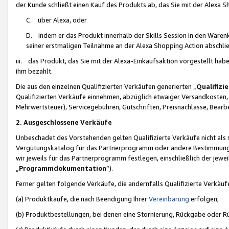
der Kunde schließt einen Kauf des Produkts ab, das Sie mit der Alexa 
C. über Alexa, oder
D. indem er das Produkt innerhalb der Skills Session in den Waren
seiner erstmaligen Teilnahme an der Alexa Shopping Action abschlie
iii. das Produkt, das Sie mit der Alexa-Einkaufsaktion vorgestellt ha
ihm bezahlt.
Die aus den einzelnen Qualifizierten Verkäufen generierten „
Qualifizi
Qualifizierten Verkäufe einnehmen, abzüglich etwaiger Versandkosten
Mehrwertsteuer), Servicegebühren, Gutschriften, Preisnachlässe, Bear
2. Ausgeschlossene Verkäufe
Unbeschadet des Vorstehenden gelten Qualifizierte Verkäufe nicht als
Vergütungskatalog für das Partnerprogramm oder andere Bestimmungen,
wir jeweils für das Partnerprogramm festlegen, einschließlich der jewe
„
Programmdokumentation
“).
Ferner gelten folgende Verkäufe, die andernfalls Qualifizierte Verkä
(a) Produktkäufe, die nach Beendigung Ihrer
Vereinbarung
erfolgen;
(b) Produktbestellungen, bei denen eine Stornierung, Rückgabe oder R