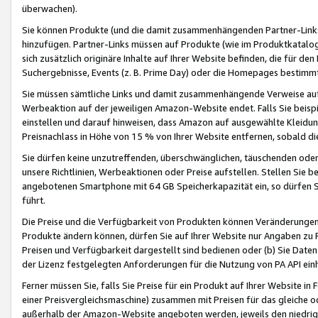
überwachen).
Sie können Produkte (und die damit zusammenhängenden Partner-Links)
hinzufügen. Partner-Links müssen auf Produkte (wie im Produktkatalog de
sich zusätzlich originäre Inhalte auf Ihrer Website befinden, die für 
Suchergebnisse, Events (z. B. Prime Day) oder die Homepages bestimmte
Sie müssen sämtliche Links und damit zusammenhängende Verweise auf z
Werbeaktion auf der jeweiligen Amazon-Website endet. Falls Sie beisp
einstellen und darauf hinweisen, dass Amazon auf ausgewählte Kleidun
Preisnachlass in Höhe von 15 % von Ihrer Website entfernen, sobald di
Sie dürfen keine unzutreffenden, überschwänglichen, täuschenden od
unsere Richtlinien, Werbeaktionen oder Preise aufstellen. Stellen Sie 
angebotenen Smartphone mit 64 GB Speicherkapazität ein, so dürfen S
führt.
Die Preise und die Verfügbarkeit von Produkten können Veränderungen 
Produkte ändern können, dürfen Sie auf Ihrer Website nur Angaben zu P
Preisen und Verfügbarkeit dargestellt sind bedienen oder (b) Sie Daten
der Lizenz festgelegten Anforderungen für die Nutzung von PA API einh
Ferner müssen Sie, falls Sie Preise für ein Produkt auf Ihrer Website in 
einer Preisvergleichsmaschine) zusammen mit Preisen für das gleiche o
außerhalb der Amazon-Website angeboten werden, jeweils den niedrigst