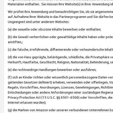
Materialien enthalten. Sie müssen Ihre Website(s) in Ihrer Anwendung ide
Wir prüfen Ihre Anwendung und benachrichtigen Sie, ob sie angenommen
auf Aufnahme Ihrer Website in das Partnerprogramm und Sie dürfen kei
Ungeeignet sind unter anderem Websites:
(a) die sexuelle oder obszöne Inhalte bewerben oder enthalten;
(b) die Gewalt verherrlichen oder gewalttätige Inhalte haben oder pot
anstiften,;
(c) die falsche, irreführende, diffamierende oder verleumderische Inha
(d) die von Hass geprägte, belästigende, schädliche, die Privatsphäre v
Herkunft, Hautfarbe, Geschlecht, Religion, Nationalität, Behinderung, 
(e) die rechtswidrige Handlungen bewerben oder ausführen;
(f) sich an Kinder richten oder wissentlich personenbezogene Daten vo
geltenden Gesetzen definiert) erheben, verwenden oder offenlegen, Vo
Regeln, Vorschriften, Anordnungen, Lizenzen, Genehmigungen, Richtlini
Entscheidungen oder andere Anforderungen einer zuständigen Regierung
Privacy Protection Act (15 U.S.C. §§ 6501-6506) oder Vorschriften, di
Internet erlassen wurden);
(g) die Marken von Amazon oder unseren verbundenen Unternehmen b