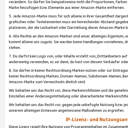
verändern. So dürfen Sie beispielsweise nicht die Proportionen, Farb
Marke hinzufügen bzw. Elemente aus einer Amazon-Marke entfernen.
5. Jede Amazon-Marke muss für sich alleine in ihrer Gesamtheit darge
grafischen oder Textelementen muss ein hinreichender Abstand gegebe
platzieren, der die Lesbarkeit oder Darstellung dieser Amazon-Marke b
6. Alle Rechte an den Amazon-Marken sind unser alleiniges Eigentum, 
kommt alleine uns zugute. Sie werden keine Handlungen vornehmen, 
stehen.
7. Du darfst kein Logo von, oder Inhalte erstellt von,
Drittanbietern au
anderweitig verwenden, es sei denn, du hast von diesem Verkäufer oder
8. Sie dürfen in keiner Rechtsordnung Marken nutzen oder zur Eintragu
keiner Rechtsordnung Marken, Domain-Namen, Subdomain-Namen, Benu
Amazon-Marke zum Verwechseln ähnlich sind.
Wir behalten uns das Recht vor, diese Markenrichtlinien und die gene
Einstellen einer Änderungsmitteilung oder überarbeiteter Markenricht
Wir behalten uns das Recht vor, gegen jede unbefugte Nutzung bzw. jede 
unserem alleinigen Ermessen angemessene Maßnahmen zu ergreifen.
IP-Lizenz- und Nutzungsan
Diese Lizenz regelt Ihre Nutzung von Programminhalten im Zusammen