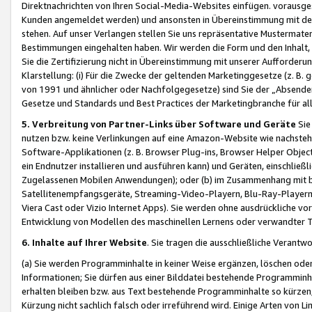
Direktnachrichten von Ihren Social-Media-Websites einfügen. vorausg
Kunden angemeldet werden) und ansonsten in Übereinstimmung mit der
stehen. Auf unser Verlangen stellen Sie uns repräsentative Mustermater
Bestimmungen eingehalten haben. Wir werden die Form und den Inhalt, di
Sie die Zertifizierung nicht in Übereinstimmung mit unserer Aufforderu
Klarstellung: (i) Für die Zwecke der geltenden Marketinggesetze (z. 
von 1991 und ähnlicher oder Nachfolgegesetze) sind Sie der „Absender“ j
Gesetze und Standards und Best Practices der Marketingbranche für 
5. Verbreitung von Partner-Links über Software und Geräte
Sie
nutzen bzw. keine Verlinkungen auf eine Amazon-Website wie nachsteh
Software-Applikationen (z. B. Browser Plug-ins, Browser Helper Objec
ein Endnutzer installieren und ausführen kann) und Geräten, einschlie
Zugelassenen Mobilen Anwendungen); oder (b) im Zusammenhang mit bzw.
Satellitenempfangsgeräte, Streaming-Video-Playern, Blu-Ray-Playern 
Viera Cast oder Vizio Internet Apps). Sie werden ohne ausdrückliche v
Entwicklung von Modellen des maschinellen Lernens oder verwandter 
6. Inhalte auf Ihrer Website
. Sie tragen die ausschließliche Verantwo
(a) Sie werden Programminhalte in keiner Weise ergänzen, löschen oder
Informationen; Sie dürfen aus einer Bilddatei bestehende Programminhal
erhalten bleiben bzw. aus Text bestehende Programminhalte so kürzen, 
Kürzung nicht sachlich falsch oder irreführend wird. Einige Arten von L