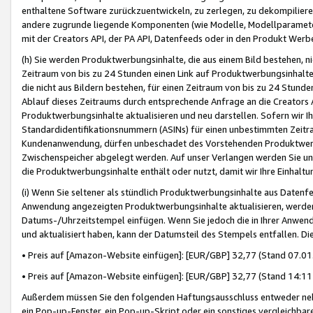
enthaltene Software zurückzuentwickeln, zu zerlegen, zu dekompilier
andere zugrunde liegende Komponenten (wie Modelle, Modellparameter
mit der Creators API, der PA API, Datenfeeds oder in den Produkt Werb
(h) Sie werden Produktwerbungsinhalte, die aus einem Bild bestehen, ni
Zeitraum von bis zu 24 Stunden einen Link auf Produktwerbungsinhalte
die nicht aus Bildern bestehen, für einen Zeitraum von bis zu 24 Stund
Ablauf dieses Zeitraums durch entsprechende Anfrage an die Creators 
Produktwerbungsinhalte aktualisieren und neu darstellen. Sofern wir Ih
Standardidentifikationsnummern (ASINs) für einen unbestimmten Zeitra
Kundenanwendung, dürfen unbeschadet des Vorstehenden Produktwerbu
Zwischenspeicher abgelegt werden. Auf unser Verlangen werden Sie un
die Produktwerbungsinhalte enthält oder nutzt, damit wir Ihre Einhalt
(i) Wenn Sie seltener als stündlich Produktwerbungsinhalte aus Datenfe
Anwendung angezeigten Produktwerbungsinhalte aktualisieren, werden 
Datums-/Uhrzeitstempel einfügen. Wenn Sie jedoch die in Ihrer Anwe
und aktualisiert haben, kann der Datumsteil des Stempels entfallen. Dies
• Preis auf [Amazon-Website einfügen]: [EUR/GBP] 32,77 (Stand 07.01.
• Preis auf [Amazon-Website einfügen]: [EUR/GBP] 32,77 (Stand 14:11 
Außerdem müssen Sie den folgenden Haftungsausschluss entweder neb
ein Pop-up-Fenster, ein Pop-up-Skript oder ein sonstiges vergleichba