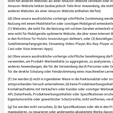
nicht mit anderen Websites als einer Amazon-Website verlinken oder i
Amazon-Website lenken (wobei jedoch Teile Ihrer Anwendung, die nich
anderen Websites als einer Amazon-Website enthalten dürfen).
(d) Ohne unsere ausdrückliche vorherige schriftliche Zustimmung werd
Nutzung mit einem Mobiltelefon oder sonstigen Mobilgerät entwickelt
(1) Websites, die nicht für die Nutzung mit solchen Geräten entwickelt
eine nicht für Mobilgeräte optimierte Website, die über einen Interne
in den
Richtlinie für Mobile Anwendungen
definiert, oder (3) Beistellge
Satellitenempfangsgeräte, Streaming-Video-Player, Blu-Ray-Player ode
Cast oder Vizio Internet-Apps).
(e) Ohne unsere ausdrückliche vorherige schriftliche Genehmigung dürfe
verwenden, um Produkt-Werbeinhalte zu aggregieren, zu analysieren, 
anderen Anwendungen, die für die Verwendung durch Personen oder Or
für die direkte Schulung oder Feinabstimmung eines maschinellen Lern
(f) Sie werden (i) nicht in irgendeiner Weise in die Funktionalität ode
entsprechenden Versuch unternehmen; (ii) keine Produktwerbungsinha
Kontaktaufnahme mit Verkäufern oder Kunden oder sonstiger Werbeaktiv
API, Datenfeeds, Produktwerbungsinhalten oder Spezifikationen erschei
Eigentumsrechte oder gewerblicher Schutzrechte, nicht entfernen, verd
(g) Sie werden nicht versuchen, (i) die Spezifikationen oder die in de
manipulieren, zu reparieren oder anderweitig abgeleitete Werke davon z