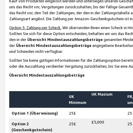
Kauf von Produkten eingelöst werden und unterliegen unseren Geschäf
uns das Recht vor, Vergütungen zurückzuhalten, bis der fällige Gesamt
das Recht vor, den Teil der Zahlungen, der den in der Zahlungstabelle 
Zahlungsart angibst. Die Zahlung per Amazon-Geschenkgutschein ist in
Option 3: Zahlung per Scheck.
Wir übersenden Ihnen einen Scheck in Höh
Sollten Sie sich für diese Option entscheiden, behalten wir uns das Rec
den in der
Übersicht Mindestauszahlungsbeträge
genannten Mindest
der
Übersicht Mindestauszahlungsbeträge
angegebene Bearbeitung
und Schweden nicht verfügbar.
Sollten Sie keine gültigen Informationen für die Zahlungsoption bereit
oder die Auszahlung verdienter Vergütung zurückhalten, bis Sie eine A
Übersicht Mindestauszahlungsbeträge
UK Maxium
UK
FR,
Minimum
un
Option 1 (Überweisung)
25£
25
£5,000
Option 2
25£
25
(Geschenkgutschein)