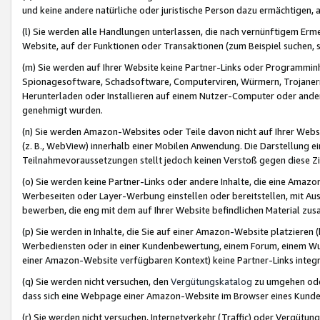
und keine andere natürliche oder juristische Person dazu ermächtigen, a
(l) Sie werden alle Handlungen unterlassen, die nach vernünftigem Erme
Website, auf der Funktionen oder Transaktionen (zum Beispiel suchen, s
(m) Sie werden auf Ihrer Website keine Partner-Links oder Programmin
Spionagesoftware, Schadsoftware, Computerviren, Würmern, Trojaner
Herunterladen oder Installieren auf einem Nutzer-Computer oder ande
genehmigt wurden.
(n) Sie werden Amazon-Websites oder Teile davon nicht auf Ihrer Websi
(z. B., WebView) innerhalb einer Mobilen Anwendung. Die Darstellung ein
Teilnahmevoraussetzungen stellt jedoch keinen Verstoß gegen diese Zif
(o) Sie werden keine Partner-Links oder andere Inhalte, die eine Am
Werbeseiten oder Layer-Werbung einstellen oder bereitstellen, mit Au
bewerben, die eng mit dem auf Ihrer Website befindlichen Material z
(p) Sie werden in Inhalte, die Sie auf einer Amazon-Website platzier
Werbediensten oder in einer Kundenbewertung, einem Forum, einem Wun
einer Amazon-Website verfügbaren Kontext) keine Partner-Links integr
(q) Sie werden nicht versuchen, den
Vergütungskatalog
zu umgehen oder
dass sich eine Webpage einer Amazon-Website im Browser eines Kunden 
(r) Sie werden nicht versuchen, Internetverkehr (Traffic) oder Vergü