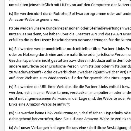
umzuleiten (einschließlich mit Hilfe von auf den Computern der Nutzer i
(s) Sie werden nicht durch Roboter, Softwareprogramme oder auf andere
Amazon-Website generieren.
(t) Sie werden unsere Kundenrezensionen oder Sternebewertungen wed
nutzen, es sei denn, Sie haben über die Creators API und die PA API e
erfüllen die in der Lizenz beschriebenen Voraussetzungen für die Nutzu
(u) Sie werden weder unmittelbar noch mittelbar über Partner-Links P
oder zu Nutzung durch eine andere natürliche oder juristische Person,
Geschäftspartnern nicht gestatten bzw. diese nicht dazu auffordern od
andere natürliche oder juristische Person, unmittelbar oder mittelbar
zu Wiederverkaufs- oder gewerblichen Zwecken (gleich welcher Art) 
auf Ihrer Website zum Wiederverkauf oder für gewerbliche Nutzungen 
(v) Sie werden die URL Ihrer Website, die die Partner-Links enthält b
werden, nicht in einer Weise tarnen, verstecken, manipulieren oder and
nicht mit angemessenem Aufwand in der Lage sind, die Website oder A
Links eine Amazon-Website aufruft.
(w) Sie werden keine Link-Verkürzungen, Schaltflächen, Hyperlinks ode
dahingehend hervorrufen, dass Sie auf eine Amazon-Website verlinken
(x) Auf unser Verlangen hin legen Sie uns eine schriftliche Bestätigung