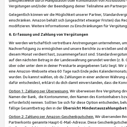
(beispielsweise durch Manipulation oder Kombination von Attributions-
Vergütungen und/oder der Beendigung deiner Teilnahme am Partnerp
Gelegentlich können wir die Möglichkeit unserer Partner, Standardv
einschränken. Amazon behält sich (ungeachtet etwaiger Fristen) das Re
modifizieren. Weitere Informationen zu Einschränkungen für Vergütung
6. Erfassung und Zahlung von Vergütungen
Wir werden wirtschaftlich vertretbare Anstrengungen unternehmen, um 
Nachverfolgung zu ermöglichen und unsere Berichte zu erstellen und di
diesem Monat verdient hast, zusammengefasst sind. Standardvergütung
auf den nächsten Betrag in der Landeswährung gerundet werden (z. B. C
über oder unter dem in deiner Preiskarte angegebenen Satz liegt. Wir
eine Amazon-Webseite etwa 60 Tage nach Ende jedes Kalendermonats, i
wurden. Du kannst wählen, ob du Zahlungen in einer anderen Währung
dafür entscheidest, erklärst du dich damit einverstanden, dass die K
Option 1: Zahlung per Überweisung.
Wir überweisen Ihre Vergütung dir
Namen der Bank, die Kontonummer, den Namen des Kontoinhabers bzw. a
erforderlich) nennen. Sollten Sie sich für diese Option entscheiden, be
fällige Gesamtbetrag den in der
Übersicht Mindestauszahlungsbet
Option 2: Zahlung per Amazon-Geschenkgutschein.
Wir übersenden Ihne
Partnerkonto genannte Haupt-E-Mail-Adresse. Diese Geschenkgutschei