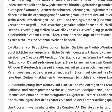
jeden Musterquellcode bzw. jede Musterbibliothek geltenden gesonder
auch Spezifikationen, Benutzerhandbücher, Anleitungen, Begleitmaterial
denen die für die ordnungsgemäße Nutzung von Creators API und PA A
technischen Anforderungen und Test- und Leistungskriterien (zusammen
verwendete Begriff „Produktwerbungsinhalte“ schließt ausdrücklich al
Lizenz zur Verfügung stellen, sowie alle von uns zur Verfügung gestel
ausdrücklich nicht auf Daten, Bilder, Texte oder sonstige Informatione
es sich nicht um eine Amazon-Website handelt.
(b) Abrufen von Produktwerbungsinhalten. Sie können Produkt-Werbein
ausdrückliche vorherige schriftliche Genehmigung erteilt haben, könn
wir über die Creators API Feeds zur Verfügung stellen. Wenn Sie Produk
Nutzung von Datenfeeds dieser Lizenz. Sie erkennen an, dass wir Creat
API oder Datenfeeds jederzeit ändern, auslaufen lassen oder neu veröffe
Verantwortung liegt, sicherzustellen, dass Ihr Zugriff auf die und Ihr
jeweiligen Zeitpunkt aktuellen Anforderungen (einschließlich dieser Liz
Zur Identifizierung Ihres Kontos und zum Stellen von Anfragen an Crea
Schlüssel und einem privaten Schlüssel (jedes Schlüsselpaar eine „Kon
Rahmen des Amazon-Partnerprogramms zugeteilte Partner-ID oder ein
Kontokennungen über den Creators API und PA API Kontoerstellungspro
Um Programmwerbeinhalte über die Creators API Dienste zu erhalten, m