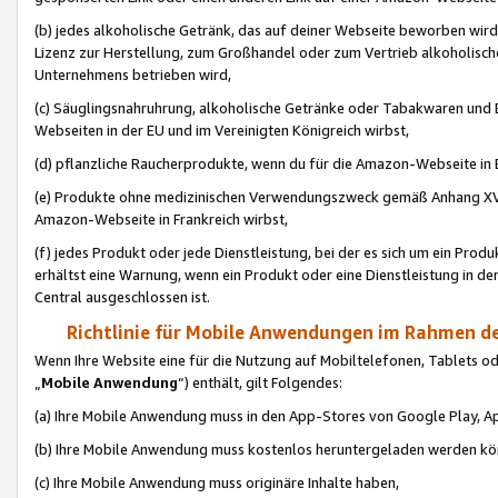
(b) jedes alkoholische Getränk, das auf deiner Webseite beworben wird
Lizenz zur Herstellung, zum Großhandel oder zum Vertrieb alkoholisch
Unternehmens betrieben wird,
(c) Säuglingsnahruhrung, alkoholische Getränke oder Tabakwaren und E
Webseiten in der EU und im Vereinigten Königreich wirbst,
(d) pflanzliche Raucherprodukte, wenn du für die Amazon-Webseite in B
(e) Produkte ohne medizinischen Verwendungszweck gemäß Anhang XVI 
Amazon-Webseite in Frankreich wirbst,
(f) jedes Produkt oder jede Dienstleistung, bei der es sich um ein Prod
erhältst eine Warnung, wenn ein Produkt oder eine Dienstleistung in de
Central ausgeschlossen ist.
Richtlinie für Mobile Anwendungen im Rahmen de
Wenn Ihre Website eine für die Nutzung auf Mobiltelefonen, Tablets 
„
Mobile Anwendung
“) enthält, gilt Folgendes:
(a) Ihre Mobile Anwendung muss in den App-Stores von Google Play, A
(b) Ihre Mobile Anwendung muss kostenlos heruntergeladen werden könn
(c) Ihre Mobile Anwendung muss originäre Inhalte haben,