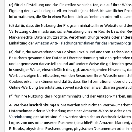
(c) für die Erstellung und das Einstellen von Inhalten, die auf Ihrer We
Eignung der jeweils dargestellten Inhalte (einschließlich sämtlicher 
Informationen, die Sie in einen Partner-Link aufnehmen oder mit diese
(d) dafür, dass die Nutzung der Programminhalte, Ihrer Website und des 
Verletzung oder missbräuchliche Ausübung unserer Rechte bzw. der Recht
Markenrechte, Datenschutzrechte, Veröffentlichungsrechte oder anderer
Einhaltung der
Amazon Anti-Fälschungsrichtlinien für das Partnerpro
(e) dafür, die Verwendung von Cookies, Pixeln und anderen Technologien
Besuchern gesammelten Daten in Übereinstimmung mit den geltenden Ge
und angemessen darzustellen und auf andere Weise die geltenden geset
in sonstiger Weise, einschließlich des ggf. anzuzeigenden Hinweises, d
Werbeanzeigen bereitstellen, von den Besuchern Ihrer Website unmitte
Cookies erkennen können und dafür, dass Sie Informationen über die v
Online-Werbung bereitstellen, soweit nach den anwendbaren gesetzlic
(f) für Ihre Nutzung, der Programminhalte und der Amazon-Marken, u
4. Werbeeinschränkungen.
Sie werden sich nicht an Werbe-, Market
Unternehmen oder in Verbindung mit einer Amazon-Website oder dem Pa
Vereinbarung
gestattet sind. Sie werden sich nicht an Werbeaktivitäten
Logos von uns oder unseren Partnern (einschließlich Amazon-Marken), 
E-Books, physischen Postsendungen, physischen Dokumenten oder in 