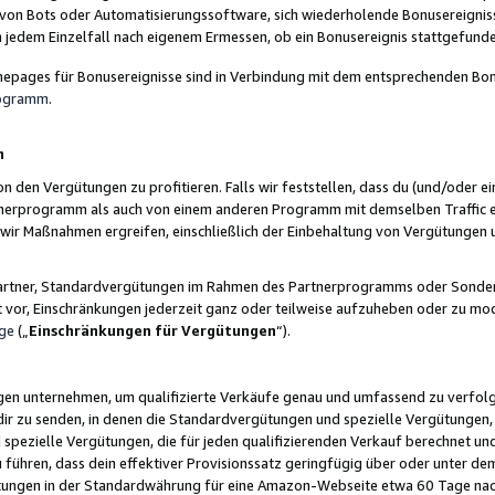
 von Bots oder Automatisierungssoftware, sich wiederholende Bonusereignisse
n jedem Einzelfall nach eigenem Ermessen, ob ein Bonusereignis stattgefund
epages für Bonusereignisse sind in Verbindung mit dem entsprechenden Bonu
rogramm
.
n
den Vergütungen zu profitieren. Falls wir feststellen, dass du (und/oder ein
erprogramm als auch von einem anderen Programm mit demselben Traffic ei
n wir Maßnahmen ergreifen, einschließlich der Einbehaltung von Vergütunge
r Partner, Standardvergütungen im Rahmen des Partnerprogramms oder Sonde
ht vor, Einschränkungen jederzeit ganz oder teilweise aufzuheben oder zu mod
ge
(„
Einschränkungen für Vergütungen
“).
ngen unternehmen, um qualifizierte Verkäufe genau und umfassend zu verfol
dir zu senden, in denen die Standardvergütungen und spezielle Vergütungen, 
pezielle Vergütungen, die für jeden qualifizierenden Verkauf berechnet un
 führen, dass dein effektiver Provisionssatz geringfügig über oder unter dem
ungen in der Standardwährung für eine Amazon-Webseite etwa 60 Tage nach