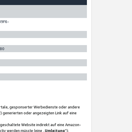
89F6-
280
ortale, gesponserter Werbedienste oder andere
“) generierten oder angezeigten Link auf eine
ngeschaltete Website indirekt auf eine Amazon-
ktiv werden müsste (eine „
Umleitung
“);