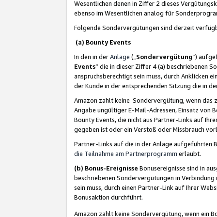
Wesentlichen denen in Ziffer 2 dieses Vergütung
ebenso im Wesentlichen analog für Sonderprogr
Folgende Sondervergütungen sind derzeit verfüg
(a) Bounty Events
In den in der
Anlage
(„
Sondervergütung
“) aufge
Events
“ die in dieser Ziffer 4 (a) beschriebenen 
anspruchsberechtigt sein muss, durch Anklicken ei
der Kunde in der entsprechenden Sitzung die in d
Amazon zahlt keine Sondervergütung, wenn das z
Angabe ungültiger E-Mail-Adressen, Einsatz von B
Bounty Events, die nicht aus Partner-Links auf Ihre
gegeben ist oder ein Verstoß oder Missbrauch vorl
Partner-Links auf die in der Anlage aufgeführte
die Teilnahme am Partnerprogramm
erlaubt.
(b) Bonus-Ereignisse
Bonusereignisse sind in au
beschriebenen Sondervergütungen in Verbindung m
sein muss, durch einen Partner-Link auf Ihrer We
Bonusaktion durchführt.
Amazon zahlt keine Sondervergütung, wenn ein Bon