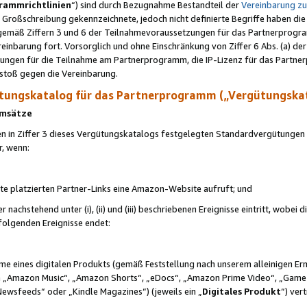
rammrichtlinien
“) sind durch Bezugnahme Bestandteil der
Vereinbarung z
Großschreibung gekennzeichnete, jedoch nicht definierte Begriffe haben die
 gemäß Ziffern 3 und 6 der Teilnahmevoraussetzungen für das Partnerprogram
nbarung fort. Vorsorglich und ohne Einschränkung von Ziffer 6 Abs. (a) der
ungen für die Teilnahme am Partnerprogramm, die IP-Lizenz für das Partner
rstoß gegen die Vereinbarung.
ungskatalog für das Partnerprogramm („Vergütungska
 Umsätze
n in Ziffer 3 dieses Vergütungskatalogs festgelegten Standardvergütungen v
r, wenn:
ite platzierten Partner-Links eine Amazon-Website aufruft; und
r nachstehend unter (i), (ii) und (iii) beschriebenen Ereignisse eintritt, wobe
 folgenden Ereignisse endet:
hme eines digitalen Produkts (gemäß Feststellung nach unserem alleinigen 
 „Amazon Music“, „Amazon Shorts“, „eDocs“, „Amazon Prime Video“, „Game
Newsfeeds“ oder „Kindle Magazines“) (jeweils ein „
Digitales Produkt
“) ver