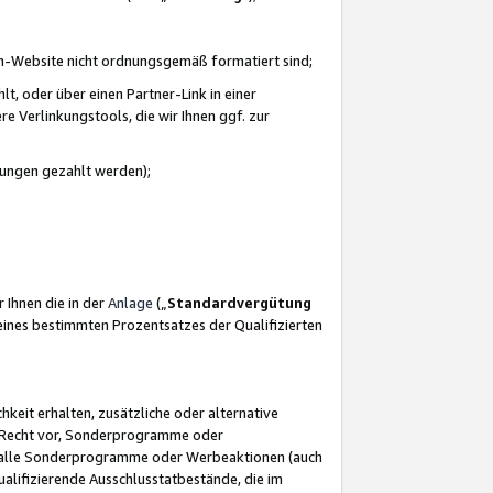
azon-Website nicht ordnungsgemäß formatiert sind;
, oder über einen Partner-Link in einer
e Verlinkungstools, die wir Ihnen ggf. zur
ütungen gezahlt werden);
 Ihnen die in der
Anlage
(„
Standardvergütung
ines bestimmten Prozentsatzes der Qualifizierten
eit erhalten, zusätzliche oder alternative
as Recht vor, Sonderprogramme oder
für alle Sonderprogramme oder Werbeaktionen (auch
lifizierende Ausschlusstatbestände, die im