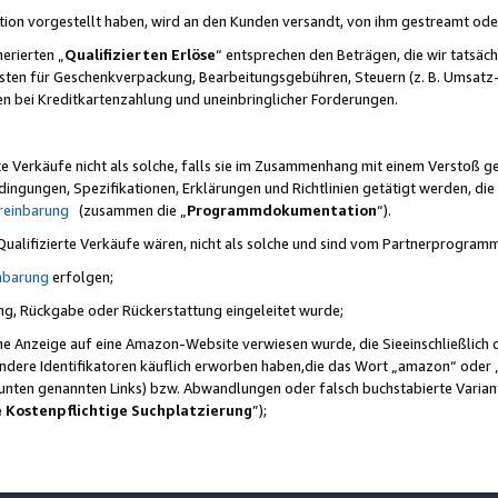
ktion vorgestellt haben, wird an den Kunden versandt, von ihm gestreamt od
erierten „
Qualifizierten Erlöse
“ entsprechen den Beträgen, die wir tatsäch
sten für Geschenkverpackung, Bearbeitungsgebühren, Steuern (z. B. Umsatz-
en bei Kreditkartenzahlung und uneinbringlicher Forderungen.
e Verkäufe nicht als solche, falls sie im Zusammenhang mit einem Verstoß 
ungen, Spezifikationen, Erklärungen und Richtlinien getätigt werden, die 
reinbarung
(zusammen die „
Programmdokumentation
“).
 Qualifizierte Verkäufe wären, nicht als solche und sind vom Partnerprogra
nbarung
erfolgen;
ung, Rückgabe oder Rückerstattung eingeleitet wurde;
ine Anzeige auf eine Amazon-Website verwiesen wurde, die Sieeinschließlich
ndere Identifikatoren käuflich erworben haben,die das Wort „amazon“ oder 
e unten genannten Links) bzw. Abwandlungen oder falsch buchstabierte Varia
e Kostenpflichtige Suchplatzierung
”);