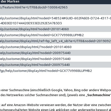
e der Marken
gp/feature.html?ie=UTF8&docId=1000642963
help/customer/display.html?nodeId=548524#GUID-602FA6E8-D724-4317-
64DE0ED1D744420E933ED292E5A7B3D3
elp/customer/display.html?nodeId=201014060
help/customer/display.html?nodeId=GCX77V9988LUPMB2
help/customer/display.html/ref=hp_left_v4_sib?ie=UTF8&nodeId=201909
help/customer/display.html/?nodeId=201014060
help/customer/display.html?nodeId=200975440
help/customer/display.html?nodeId=200975440
help/customer/display.html?nodeId=200975440
/gp/help/customer/display.html?nodeId=GCX77V9988LUPMB2
n einer Suchmaschine (einschließlich Google, Yahoo, Bing oder andere Webp
 des Netzwerkes solcher Suchmaschinen sind), (jeweils eine „
Suchmaschine
nk auf eine Amazon-Website verwiesen werden, der Nutzer über eine zwische
ischengeschalteten Website einen Link anklicken oder anderweitig bewusst a