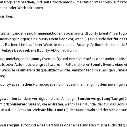
skatalogs entsprechen, und laut Programmdokumentation im Hinblick auf Pr
amme oder Werbeaktionen.
bar:
hier
.
führten Ländern sind Prämienaktionen, sogenannte „Bounty Events“, verfügb
Sondervergütungen; ein Bounty Event liegt vor, wenn (1) ein Kunde der für da
nes Partner-Links auf Ihrer Website eine an der Bounty-Aktion teilnehmende 
er Anlage beschriebene Bounty-Aktion ausführt.
ugrundeliegende Bounty Event aufgrund eines Verstoßes oder anderen Miss
ots oder Automatisierungssoftware, im Falle mehrerer Bounty Events einer e
r Website resultieren) disqualifiziert wurde. Amazon legt im alleinigen Ermess
iegt.
n Bounty-spezifischen Homepages sind im Zusammenhang mit dem jeweiligen
sgewählten Ländern verfügbar, die im
Anhang
(„
Sondervergütung
“)aufgefüh
it "
Bonusereignissen
", die eintreten, wenn (1) ein Kunde, der für das Bon
bsite auf die Amazon-Website klickt und (2) der Kunde während der sich dar
usereignis aufgrund eines Verstoßes oder eines anderen Missbrauchs disqua