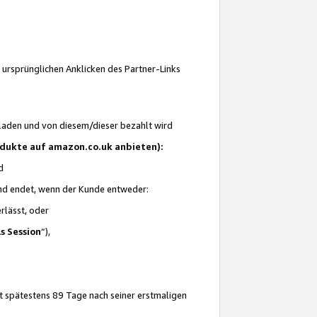
 ursprünglichen Anklicken des Partner-Links
laden und von diesem/dieser bezahlt wird
rodukte auf amazon.co.uk anbieten):
d
 und endet, wenn der Kunde entweder:
erlässt, oder
ls Session
“),
t spätestens 89 Tage nach seiner erstmaligen