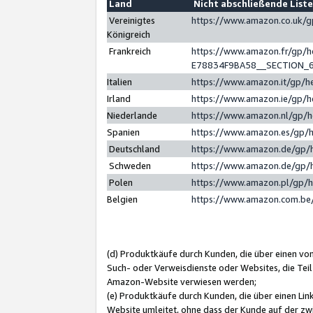
Land
Nicht abschließende List
Vereinigtes
https://www.amazon.co.uk/
Königreich
Frankreich
https://www.amazon.fr/gp/
E78834F9BA58__SECTION_
Italien
https://www.amazon.it/gp/h
Irland
https://www.amazon.ie/gp/
Niederlande
https://www.amazon.nl/gp/
Spanien
https://www.amazon.es/gp/
Deutschland
https://www.amazon.de/gp/
Schweden
https://www.amazon.de/gp/
Polen
https://www.amazon.pl/gp/
Belgien
https://www.amazon.com.be
(d) Produktkäufe durch Kunden, die über einen vo
Such- oder Verweisdienste oder Websites, die Teil
Amazon-Website verwiesen werden;
(e) Produktkäufe durch Kunden, die über einen Li
Website umleitet, ohne dass der Kunde auf der zw