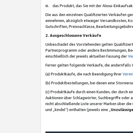
iii. das Produkt, das Sie mit der Alexa-Einkaufsa
Die aus den einzelnen Qualifizierten Verkäufen gen
einnehmen, abzüglich etwaiger Versandkosten, Ko
Gutschriften, Preisnachlässe, Bearbeitungsgebühr
2. Ausgeschlossene Verkäufe
Unbeschadet des Vorstehenden gelten Qualifiziert
Partnerprogramm oder andere Bestimmungen, Beding
einschließlich der jeweils aktuellen Fassung der
Ve
Ferner gelten folgende Verkäufe, die andernfalls
(a) Produktkäufe, die nach Beendigung Ihrer
Verei
(b) Produktbestellungen, bei denen eine Stornier
(c) Produktkäufe durch einen Kunden, der durch e
Auktionen über Schlagwörter, Suchbegriffe oder a
nicht abschließende Liste unserer Marken über di
und „kindel“) enthalten (jeweils eine „
Unzulässig