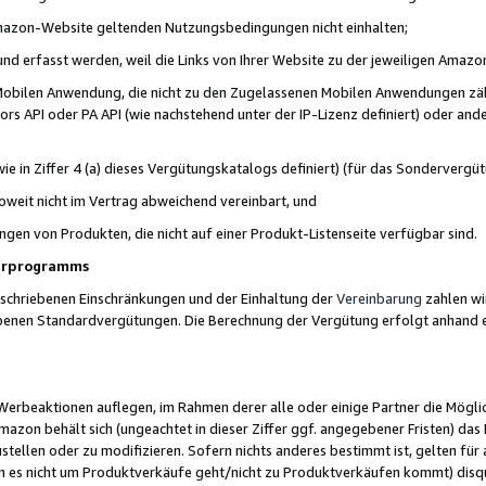
 Amazon-Website geltenden Nutzungsbedingungen nicht einhalten;
t und erfasst werden, weil die Links von Ihrer Website zu der jeweiligen Am
 Mobilen Anwendung, die nicht zu den Zugelassenen Mobilen Anwendungen zählt
s API oder PA API (wie nachstehend unter der IP-Lizenz definiert) oder ander
ie in Ziffer 4 (a) dieses Vergütungskatalogs definiert) (für das Sonderverg
weit nicht im Vertrag abweichend vereinbart, und
ngen von Produkten, die nicht auf einer Produkt-Listenseite verfügbar sind.
nerprogramms
eschriebenen Einschränkungen und der Einhaltung der
Vereinbarung
zahlen wir
ebenen Standardvergütungen. Die Berechnung der Vergütung erfolgt anhand e
beaktionen auflegen, im Rahmen derer alle oder einige Partner die Möglichk
Amazon behält sich (ungeachtet in dieser Ziffer ggf. angegebener Fristen) d
ustellen oder zu modifizieren. Sofern nichts anderes bestimmt ist, gelten 
s nicht um Produktverkäufe geht/nicht zu Produktverkäufen kommt) disqua