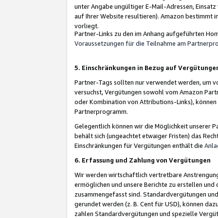
unter Angabe ungültiger E-Mail-Adressen, Einsatz
auf Ihrer Website resultieren). Amazon bestimmt i
vorliegt.
Partner-Links zu den im Anhang aufgeführten Hom
Voraussetzungen für die Teilnahme am Partnerp
5. Einschränkungen in Bezug auf Vergütunge
Partner-Tags sollten nur verwendet werden, um von 
versuchst, Vergütungen sowohl vom Amazon Partn
oder Kombination von Attributions-Links), könne
Partnerprogramm.
Gelegentlich können wir die Möglichkeit unsere
behält sich (ungeachtet etwaiger Fristen) das Rec
Einschränkungen für Vergütungen enthält die
Anla
6. Erfassung und Zahlung von Vergütungen
Wir werden wirtschaftlich vertretbare Anstrengu
ermöglichen und unsere Berichte zu erstellen und 
zusammengefasst sind. Standardvergütungen und s
gerundet werden (z. B. Cent für USD), können dazu
zahlen Standardvergütungen und spezielle Vergüt