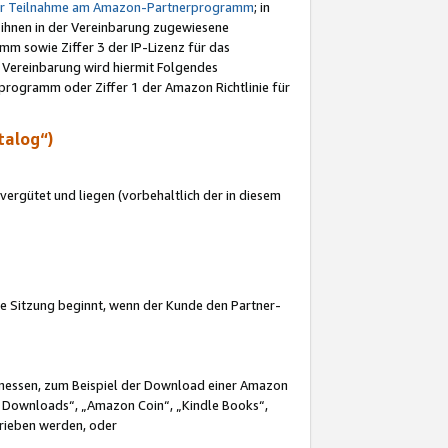
ur Teilnahme am Amazon-Partnerprogramm
; in
 ihnen in der Vereinbarung zugewiesene
m sowie Ziffer 3 der IP-Lizenz für das
 Vereinbarung wird hiermit Folgendes
programm oder Ziffer 1 der Amazon Richtlinie für
talog“)
ergütet und liegen (vorbehaltlich der in diesem
i die Sitzung beginnt, wenn der Kunde den Partner-
Ermessen, zum Beispiel der Download einer Amazon
 Downloads“, „Amazon Coin“, „Kindle Books“,
trieben werden, oder