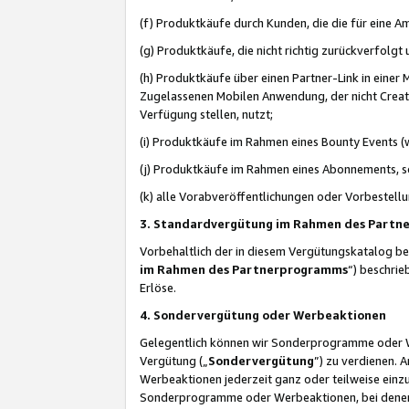
(f) Produktkäufe durch Kunden, die die für eine
(g) Produktkäufe, die nicht richtig zurückverfolg
(h) Produktkäufe über einen Partner-Link in einer
Zugelassenen Mobilen Anwendung, der nicht Creator
Verfügung stellen, nutzt;
(i) Produktkäufe im Rahmen eines Bounty Events (w
(j) Produktkäufe im Rahmen eines Abonnements, so
(k) alle Vorabveröffentlichungen oder Vorbestellu
3. Standardvergütung im Rahmen des Part
Vorbehaltlich der in diesem Vergütungskatalog b
im Rahmen des Partnerprogramms
“) beschri
Erlöse.
4. Sondervergütung oder Werbeaktionen
Gelegentlich können wir Sonderprogramme oder Wer
Vergütung („
Sondervergütung
”) zu verdienen. 
Werbeaktionen jederzeit ganz oder teilweise einz
Sonderprogramme oder Werbeaktionen, bei denen e