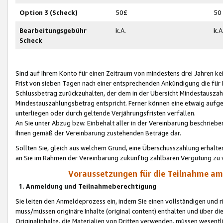
Option 3 (Scheck)
50£
50
Bearbeitungsgebühr
k.A.
k.A
Scheck
Sind auf Ihrem Konto für einen Zeitraum von mindestens drei Jahren kein
Frist von sieben Tagen nach einer entsprechenden Ankündigung die für
Schlussbetrag zurückzuhalten, der dem in der Übersicht Mindestausz
Mindestauszahlungsbetrag entspricht. Ferner können eine etwaig aufg
unterliegen oder durch geltende Verjährungsfristen verfallen.
An Sie unter Abzug bzw. Einbehalt aller in der Vereinbarung beschrieb
Ihnen gemäß der Vereinbarung zustehenden Beträge dar.
Sollten Sie, gleich aus welchem Grund, eine Überschusszahlung erhalte
an Sie im Rahmen der Vereinbarung zukünftig zahlbaren Vergütung zu 
Voraussetzungen für die Teilnahme a
1. Anmeldung und Teilnahmeberechtigung
Sie leiten den Anmeldeprozess ein, indem Sie einen vollständigen und 
muss/müssen originäre Inhalte (original content) enthalten und über d
Originalinhalte, die Materialien von Dritten verwenden, müssen wese