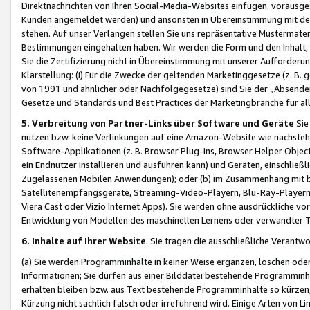
Direktnachrichten von Ihren Social-Media-Websites einfügen. vorausg
Kunden angemeldet werden) und ansonsten in Übereinstimmung mit der
stehen. Auf unser Verlangen stellen Sie uns repräsentative Mustermater
Bestimmungen eingehalten haben. Wir werden die Form und den Inhalt, di
Sie die Zertifizierung nicht in Übereinstimmung mit unserer Aufforderu
Klarstellung: (i) Für die Zwecke der geltenden Marketinggesetze (z. 
von 1991 und ähnlicher oder Nachfolgegesetze) sind Sie der „Absender“ j
Gesetze und Standards und Best Practices der Marketingbranche für 
5. Verbreitung von Partner-Links über Software und Geräte
Sie
nutzen bzw. keine Verlinkungen auf eine Amazon-Website wie nachsteh
Software-Applikationen (z. B. Browser Plug-ins, Browser Helper Objec
ein Endnutzer installieren und ausführen kann) und Geräten, einschlie
Zugelassenen Mobilen Anwendungen); oder (b) im Zusammenhang mit bzw.
Satellitenempfangsgeräte, Streaming-Video-Playern, Blu-Ray-Playern 
Viera Cast oder Vizio Internet Apps). Sie werden ohne ausdrückliche v
Entwicklung von Modellen des maschinellen Lernens oder verwandter 
6. Inhalte auf Ihrer Website
. Sie tragen die ausschließliche Verantwo
(a) Sie werden Programminhalte in keiner Weise ergänzen, löschen oder
Informationen; Sie dürfen aus einer Bilddatei bestehende Programminhal
erhalten bleiben bzw. aus Text bestehende Programminhalte so kürzen, 
Kürzung nicht sachlich falsch oder irreführend wird. Einige Arten von L