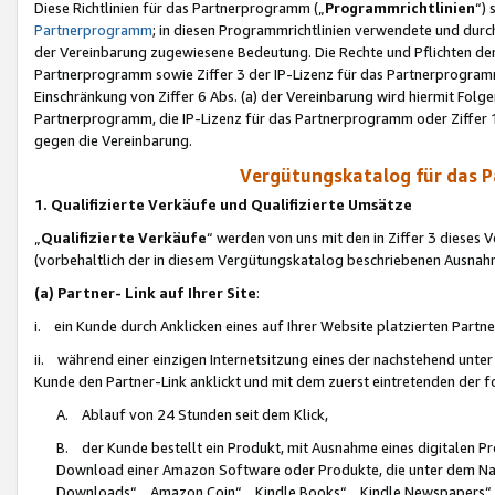
Diese Richtlinien für das Partnerprogramm („
Programmrichtlinien
“)
Partnerprogramm
; in diesen Programmrichtlinien verwendete und durch
der Vereinbarung zugewiesene Bedeutung. Die Rechte und Pflichten de
Partnerprogramm sowie Ziffer 3 der IP-Lizenz für das Partnerprogram
Einschränkung von Ziffer 6 Abs. (a) der Vereinbarung wird hiermit Fol
Partnerprogramm, die IP-Lizenz für das Partnerprogramm oder Ziffer 1
gegen die Vereinbarung.
Vergütungskatalog für das 
1. Qualifizierte Verkäufe und Qualifizierte Umsätze
„
Qualifizierte Verkäufe
“ werden von uns mit den in Ziffer 3 diese
(vorbehaltlich der in diesem Vergütungskatalog beschriebenen Ausnah
(a) Partner- Link auf Ihrer Site
:
i. ein Kunde durch Anklicken eines auf Ihrer Website platzierten Part
ii. während einer einzigen Internetsitzung eines der nachstehend unter (i)
Kunde den Partner-Link anklickt und mit dem zuerst eintretenden der f
A. Ablauf von 24 Stunden seit dem Klick,
B. der Kunde bestellt ein Produkt, mit Ausnahme eines digitalen P
Download einer Amazon Software oder Produkte, die unter dem N
Downloads“, „Amazon Coin“, „Kindle Books“, „Kindle Newspapers“, „