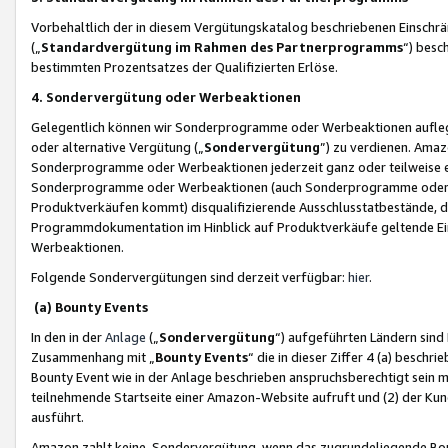
Vorbehaltlich der in diesem Vergütungskatalog beschriebenen Einschr
(„
Standardvergütung im Rahmen des Partnerprogramms
“) besc
bestimmten Prozentsatzes der Qualifizierten Erlöse.
4. Sondervergütung oder Werbeaktionen
Gelegentlich können wir Sonderprogramme oder Werbeaktionen auflegen,
oder alternative Vergütung („
Sondervergütung
”) zu verdienen. Amazo
Sonderprogramme oder Werbeaktionen jederzeit ganz oder teilweise einz
Sonderprogramme oder Werbeaktionen (auch Sonderprogramme oder We
Produktverkäufen kommt) disqualifizierende Ausschlusstatbestände, di
Programmdokumentation im Hinblick auf Produktverkäufe geltende E
Werbeaktionen.
Folgende Sondervergütungen sind derzeit verfügbar:
hier
.
(a) Bounty Events
In den in der
Anlage
(„
Sondervergütung
“) aufgeführten Ländern sind
Zusammenhang mit „
Bounty Events
“ die in dieser Ziffer 4 (a) besch
Bounty Event wie in der Anlage beschrieben anspruchsberechtigt sein mu
teilnehmende Startseite einer Amazon-Website aufruft und (2) der Kun
ausführt.
Amazon zahlt keine Sondervergütung, wenn das zugrundeliegende Boun