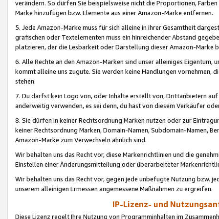
verändern. So dürfen Sie beispielsweise nicht die Proportionen, Farb
Marke hinzufügen bzw. Elemente aus einer Amazon-Marke entfernen.
5. Jede Amazon-Marke muss für sich alleine in ihrer Gesamtheit darge
grafischen oder Textelementen muss ein hinreichender Abstand gegebe
platzieren, der die Lesbarkeit oder Darstellung dieser Amazon-Marke b
6. Alle Rechte an den Amazon-Marken sind unser alleiniges Eigentum, 
kommt alleine uns zugute. Sie werden keine Handlungen vornehmen, 
stehen.
7. Du darfst kein Logo von, oder Inhalte erstellt von,
Drittanbietern au
anderweitig verwenden, es sei denn, du hast von diesem Verkäufer oder
8. Sie dürfen in keiner Rechtsordnung Marken nutzen oder zur Eintragu
keiner Rechtsordnung Marken, Domain-Namen, Subdomain-Namen, Benu
Amazon-Marke zum Verwechseln ähnlich sind.
Wir behalten uns das Recht vor, diese Markenrichtlinien und die gene
Einstellen einer Änderungsmitteilung oder überarbeiteter Markenricht
Wir behalten uns das Recht vor, gegen jede unbefugte Nutzung bzw. jede 
unserem alleinigen Ermessen angemessene Maßnahmen zu ergreifen.
IP-Lizenz- und Nutzungsan
Diese Lizenz regelt Ihre Nutzung von Programminhalten im Zusammen