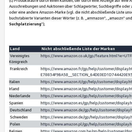
(c) Produktkäufe durch einen Kunden, der durch eine Anzeige auf eine 
Ausschreibungen und Auktionen über Schlagwörter, Suchbegriffe oder 
oder eine andere Amazon-Marke (vgl. die nicht abschließende Liste un
buchstabierte Varianten dieser Wörter (z. B. „ammazon“, „amaozn“ und „
Suchplatzierung
”);
Land
Nicht abschließende Liste der Marken
Vereinigtes
https://www.amazon.co.uk/gp/feature.html?ie=U
Königreich
Frankreich
https://www.amazon.fr/gp/help/customer/displa
E78834F9BA58__SECTION_64DE0ED1D744420E9
Italien
https://www.amazon.it/gp/help/customer/display
Irland
https://www.amazon.ie/gp/help/customer/displa
Niederlande
https://www.amazon.nl/gp/help/customer/display
Spanien
https://www.amazon.es/gp/help/customer/display
Deutschland
https://www.amazon.de/gp/help/customer/displa
Schweden
https://www.amazon.de/gp/help/customer/displa
Polen
https://www.amazon.pl/gp/help/customer/display
Belgien
https://www.amazon.com.be/gp/help/customer/d