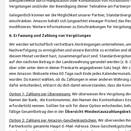
(beispielsweise durch Manipulation oder Kombination von Attributions-
Vergütungen und/oder der Beendigung deiner Teilnahme am Partnerp
Gelegentlich können wir die Möglichkeit unserer Partner, Standardv
einschränken. Amazon behält sich (ungeachtet etwaiger Fristen) das Re
modifizieren. Weitere Informationen zu Einschränkungen für Vergütung
6. Erfassung und Zahlung von Vergütungen
Wir werden wirtschaftlich vertretbare Anstrengungen unternehmen, um 
Nachverfolgung zu ermöglichen und unsere Berichte zu erstellen und di
diesem Monat verdient hast, zusammengefasst sind. Standardvergütung
auf den nächsten Betrag in der Landeswährung gerundet werden (z. B. C
über oder unter dem in deiner Preiskarte angegebenen Satz liegt. Wir
eine Amazon-Webseite etwa 60 Tage nach Ende jedes Kalendermonats, i
wurden. Du kannst wählen, ob du Zahlungen in einer anderen Währung
dafür entscheidest, erklärst du dich damit einverstanden, dass die K
Option 1: Zahlung per Überweisung.
Wir überweisen Ihre Vergütung dir
Namen der Bank, die Kontonummer, den Namen des Kontoinhabers bzw. a
erforderlich) nennen. Sollten Sie sich für diese Option entscheiden, be
fällige Gesamtbetrag den in der
Übersicht Mindestauszahlungsbet
Option 2: Zahlung per Amazon-Geschenkgutschein.
Wir übersenden Ihne
Partnerkonto genannte Haupt-E-Mail-Adresse. Diese Geschenkgutschei