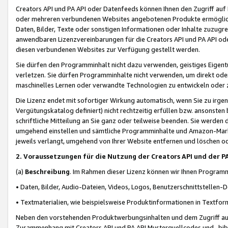
Creators API und PA API oder Datenfeeds können Ihnen den Zugriff auf D
oder mehreren verbundenen Websites angebotenen Produkte ermögliche
Daten, Bilder, Texte oder sonstigen Informationen oder Inhalte zuzugre
anwendbaren Lizenzvereinbarungen für die Creators API und PA API od
diesen verbundenen Websites zur Verfügung gestellt werden.
Sie dürfen den Programminhalt nicht dazu verwenden, geistiges Eigent
verletzen. Sie dürfen Programminhalte nicht verwenden, um direkt ode
maschinelles Lernen oder verwandte Technologien zu entwickeln oder zu
Die Lizenz endet mit sofortiger Wirkung automatisch, wenn Sie zu irg
Vergütungskatalog definiert) nicht rechtzeitig erfüllen bzw. ansonsten
schriftliche Mitteilung an Sie ganz oder teilweise beenden. Sie werden
umgehend einstellen und sämtliche Programminhalte und Amazon-Marke
jeweils verlangt, umgehend von Ihrer Website entfernen und löschen od
2. Voraussetzungen für die Nutzung der Creators API und der P
(a)
Beschreibung
. Im Rahmen dieser Lizenz können wir Ihnen Programmi
• Daten, Bilder, Audio-Dateien, Videos, Logos, Benutzerschnittstellen-
• Textmaterialien, wie beispielsweise Produktinformationen in Textfor
Neben den vorstehenden Produktwerbungsinhalten und dem Zugriff auf 
Zusammenhang mit Creators API und PA API Musterquellcodes und -bibli