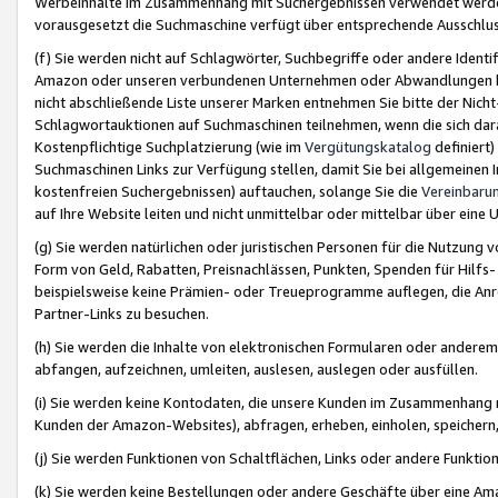
Werbeinhalte im Zusammenhang mit Suchergebnissen verwendet werden,
vorausgesetzt die Suchmaschine verfügt über entsprechende Ausschlu
(f) Sie werden nicht auf Schlagwörter, Suchbegriffe oder andere Ident
Amazon oder unseren verbundenen Unternehmen oder Abwandlungen bzw
nicht abschließende Liste unserer Marken entnehmen Sie bitte der Nich
Schlagwortauktionen auf Suchmaschinen teilnehmen, wenn die sich da
Kostenpflichtige Suchplatzierung (wie im
Vergütungskatalog
definiert
Suchmaschinen Links zur Verfügung stellen, damit Sie bei allgemeinen I
kostenfreien Suchergebnissen) auftauchen, solange Sie die
Vereinbaru
auf Ihre Website leiten und nicht unmittelbar oder mittelbar über eine
(g) Sie werden natürlichen oder juristischen Personen für die Nutzung 
Form von Geld, Rabatten, Preisnachlässen, Punkten, Spenden für Hilfs
beispielsweise keine Prämien- oder Treueprogramme auflegen, die Anrei
Partner-Links zu besuchen.
(h) Sie werden die Inhalte von elektronischen Formularen oder anderem M
abfangen, aufzeichnen, umleiten, auslesen, auslegen oder ausfüllen.
(i) Sie werden keine Kontodaten, die unsere Kunden im Zusammenhang 
Kunden der Amazon-Websites), abfragen, erheben, einholen, speichern,
(j) Sie werden Funktionen von Schaltflächen, Links oder andere Funkti
(k) Sie werden keine Bestellungen oder andere Geschäfte über eine Ama