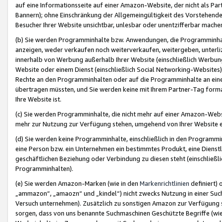
auf eine Informationsseite auf einer Amazon-Website, der nicht als Part
Bannern); ohne Einschränkung der Allgemeingültigkeit des Vorstehende
Besucher Ihrer Website unsichtbar, unlesbar oder unentzifferbar mache
(b) Sie werden Programminhalte bzw. Anwendungen, die Programminhalt
anzeigen, weder verkaufen noch weiterverkaufen, weitergeben, unterli
innerhalb von Werbung außerhalb Ihrer Website (einschließlich Werbun
Website oder einem Dienst (einschließlich Social Networking-Website
Rechte an den Programminhalten oder auf die Programminhalte an eine a
übertragen müssten, und Sie werden keine mit Ihrem Partner-Tag formati
Ihre Website ist.
(c) Sie werden Programminhalte, die nicht mehr auf einer Amazon-Websit
mehr zur Nutzung zur Verfügung stehen, umgehend von Ihrer Website e
(d) Sie werden keine Programminhalte, einschließlich in den Programmin
eine Person bzw. ein Unternehmen ein bestimmtes Produkt, eine Dienstle
geschäftlichen Beziehung oder Verbindung zu diesen steht (einschließli
Programminhalten).
(e) Sie werden Amazon-Marken (wie in den
Markenrichtlinien
definiert) 
„ammazon“, „amaozn“ und „kindel“) nicht zwecks Nutzung in einer Suc
Versuch unternehmen). Zusätzlich zu sonstigen Amazon zur Verfügung 
sorgen, dass von uns benannte Suchmaschinen Geschützte Begriffe (wie 