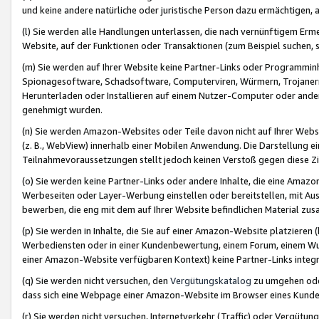
und keine andere natürliche oder juristische Person dazu ermächtigen, a
(l) Sie werden alle Handlungen unterlassen, die nach vernünftigem Erme
Website, auf der Funktionen oder Transaktionen (zum Beispiel suchen, s
(m) Sie werden auf Ihrer Website keine Partner-Links oder Programmin
Spionagesoftware, Schadsoftware, Computerviren, Würmern, Trojaner
Herunterladen oder Installieren auf einem Nutzer-Computer oder ande
genehmigt wurden.
(n) Sie werden Amazon-Websites oder Teile davon nicht auf Ihrer Websi
(z. B., WebView) innerhalb einer Mobilen Anwendung. Die Darstellung ein
Teilnahmevoraussetzungen stellt jedoch keinen Verstoß gegen diese Zif
(o) Sie werden keine Partner-Links oder andere Inhalte, die eine Am
Werbeseiten oder Layer-Werbung einstellen oder bereitstellen, mit Au
bewerben, die eng mit dem auf Ihrer Website befindlichen Material z
(p) Sie werden in Inhalte, die Sie auf einer Amazon-Website platzier
Werbediensten oder in einer Kundenbewertung, einem Forum, einem Wun
einer Amazon-Website verfügbaren Kontext) keine Partner-Links integr
(q) Sie werden nicht versuchen, den
Vergütungskatalog
zu umgehen oder
dass sich eine Webpage einer Amazon-Website im Browser eines Kunden 
(r) Sie werden nicht versuchen, Internetverkehr (Traffic) oder Vergü