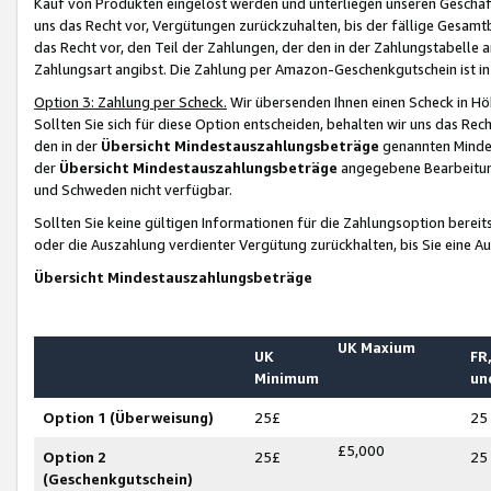
Kauf von Produkten eingelöst werden und unterliegen unseren Geschäf
uns das Recht vor, Vergütungen zurückzuhalten, bis der fällige Gesamt
das Recht vor, den Teil der Zahlungen, der den in der Zahlungstabelle 
Zahlungsart angibst. Die Zahlung per Amazon-Geschenkgutschein ist in
Option 3: Zahlung per Scheck.
Wir übersenden Ihnen einen Scheck in Höh
Sollten Sie sich für diese Option entscheiden, behalten wir uns das Rec
den in der
Übersicht Mindestauszahlungsbeträge
genannten Mindest
der
Übersicht Mindestauszahlungsbeträge
angegebene Bearbeitung
und Schweden nicht verfügbar.
Sollten Sie keine gültigen Informationen für die Zahlungsoption bereit
oder die Auszahlung verdienter Vergütung zurückhalten, bis Sie eine A
Übersicht Mindestauszahlungsbeträge
UK Maxium
UK
FR,
Minimum
un
Option 1 (Überweisung)
25£
25
£5,000
Option 2
25£
25
(Geschenkgutschein)