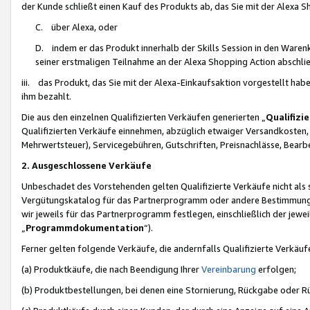
der Kunde schließt einen Kauf des Produkts ab, das Sie mit der Alexa 
C. über Alexa, oder
D. indem er das Produkt innerhalb der Skills Session in den Waren
seiner erstmaligen Teilnahme an der Alexa Shopping Action abschlie
iii. das Produkt, das Sie mit der Alexa-Einkaufsaktion vorgestellt ha
ihm bezahlt.
Die aus den einzelnen Qualifizierten Verkäufen generierten „
Qualifizi
Qualifizierten Verkäufe einnehmen, abzüglich etwaiger Versandkosten
Mehrwertsteuer), Servicegebühren, Gutschriften, Preisnachlässe, Bear
2. Ausgeschlossene Verkäufe
Unbeschadet des Vorstehenden gelten Qualifizierte Verkäufe nicht als
Vergütungskatalog für das Partnerprogramm oder andere Bestimmungen,
wir jeweils für das Partnerprogramm festlegen, einschließlich der jewe
„
Programmdokumentation
“).
Ferner gelten folgende Verkäufe, die andernfalls Qualifizierte Verkä
(a) Produktkäufe, die nach Beendigung Ihrer
Vereinbarung
erfolgen;
(b) Produktbestellungen, bei denen eine Stornierung, Rückgabe oder R