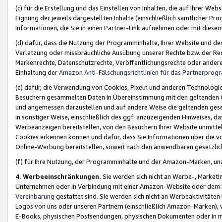
(c) für die Erstellung und das Einstellen von Inhalten, die auf Ihrer We
Eignung der jeweils dargestellten Inhalte (einschließlich sämtlicher 
Informationen, die Sie in einen Partner-Link aufnehmen oder mit diese
(d) dafür, dass die Nutzung der Programminhalte, Ihrer Website und des 
Verletzung oder missbräuchliche Ausübung unserer Rechte bzw. der Recht
Markenrechte, Datenschutzrechte, Veröffentlichungsrechte oder anderer
Einhaltung der
Amazon Anti-Fälschungsrichtlinien für das Partnerpro
(e) dafür, die Verwendung von Cookies, Pixeln und anderen Technologien
Besuchern gesammelten Daten in Übereinstimmung mit den geltenden Ge
und angemessen darzustellen und auf andere Weise die geltenden geset
in sonstiger Weise, einschließlich des ggf. anzuzeigenden Hinweises, d
Werbeanzeigen bereitstellen, von den Besuchern Ihrer Website unmitte
Cookies erkennen können und dafür, dass Sie Informationen über die v
Online-Werbung bereitstellen, soweit nach den anwendbaren gesetzlic
(f) für Ihre Nutzung, der Programminhalte und der Amazon-Marken, u
4. Werbeeinschränkungen.
Sie werden sich nicht an Werbe-, Market
Unternehmen oder in Verbindung mit einer Amazon-Website oder dem Pa
Vereinbarung
gestattet sind. Sie werden sich nicht an Werbeaktivitäten
Logos von uns oder unseren Partnern (einschließlich Amazon-Marken), 
E-Books, physischen Postsendungen, physischen Dokumenten oder in 