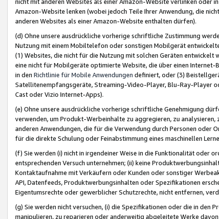
nicht mit anderen Websites als einer Amazon-Website verlinken oder i
Amazon-Website lenken (wobei jedoch Teile Ihrer Anwendung, die nich
anderen Websites als einer Amazon-Website enthalten dürfen).
(d) Ohne unsere ausdrückliche vorherige schriftliche Zustimmung werd
Nutzung mit einem Mobiltelefon oder sonstigen Mobilgerät entwickelt
(1) Websites, die nicht für die Nutzung mit solchen Geräten entwickelt
eine nicht für Mobilgeräte optimierte Website, die über einen Interne
in den
Richtlinie für Mobile Anwendungen
definiert, oder (3) Beistellge
Satellitenempfangsgeräte, Streaming-Video-Player, Blu-Ray-Player ode
Cast oder Vizio Internet-Apps).
(e) Ohne unsere ausdrückliche vorherige schriftliche Genehmigung dürfe
verwenden, um Produkt-Werbeinhalte zu aggregieren, zu analysieren, 
anderen Anwendungen, die für die Verwendung durch Personen oder Or
für die direkte Schulung oder Feinabstimmung eines maschinellen Lern
(f) Sie werden (i) nicht in irgendeiner Weise in die Funktionalität ode
entsprechenden Versuch unternehmen; (ii) keine Produktwerbungsinha
Kontaktaufnahme mit Verkäufern oder Kunden oder sonstiger Werbeaktiv
API, Datenfeeds, Produktwerbungsinhalten oder Spezifikationen erschei
Eigentumsrechte oder gewerblicher Schutzrechte, nicht entfernen, verd
(g) Sie werden nicht versuchen, (i) die Spezifikationen oder die in de
manipulieren, zu reparieren oder anderweitig abgeleitete Werke davon z