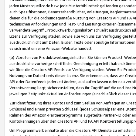
jeden Musterquellcode bzw. jede Musterbibliothek geltenden gesonder
auch Spezifikationen, Benutzerhandbücher, Anleitungen, Begleitmaterial
denen die für die ordnungsgemäße Nutzung von Creators API und PA A
technischen Anforderungen und Test- und Leistungskriterien (zusammen
verwendete Begriff „Produktwerbungsinhalte“ schließt ausdrücklich al
Lizenz zur Verfügung stellen, sowie alle von uns zur Verfügung gestel
ausdrücklich nicht auf Daten, Bilder, Texte oder sonstige Informatione
es sich nicht um eine Amazon-Website handelt.
(b) Abrufen von Produktwerbungsinhalten. Sie können Produkt-Werbein
ausdrückliche vorherige schriftliche Genehmigung erteilt haben, könn
wir über die Creators API Feeds zur Verfügung stellen. Wenn Sie Produk
Nutzung von Datenfeeds dieser Lizenz. Sie erkennen an, dass wir Creat
API oder Datenfeeds jederzeit ändern, auslaufen lassen oder neu veröffe
Verantwortung liegt, sicherzustellen, dass Ihr Zugriff auf die und Ihr
jeweiligen Zeitpunkt aktuellen Anforderungen (einschließlich dieser Liz
Zur Identifizierung Ihres Kontos und zum Stellen von Anfragen an Crea
Schlüssel und einem privaten Schlüssel (jedes Schlüsselpaar eine „Kon
Rahmen des Amazon-Partnerprogramms zugeteilte Partner-ID oder ein
Kontokennungen über den Creators API und PA API Kontoerstellungspro
Um Programmwerbeinhalte über die Creators API Dienste zu erhalten, m