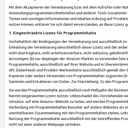
Mit dem Akzeptieren der Vereinbarung bzw. mit dem Aufrufen oder Nutz
Anwendungsprogrammierschnittstellen und anderer Tools (zusammen die
Texten und sonstigen Informationen und Inhalten in Bezug auf Produkte
nutzen können, erklären Sie sich damit einverstanden, an diese Lizenz 
1. Eingeschränkte Lizenz für Programminhalte
Vorbehaltlich der Bedingungen der Vereinbarung und ausschließlich z
Einhaltung der Vereinbarung (einschließlich dieser Lizenz und der ande
nicht übertragbare, nicht unterlizenzierbare, nicht exklusive, gebühren
anzuzeigen; (b) nur diejenigen der Amazon-Marken zu verwenden (wie in 
Programminhalte, ausschließlich auf Ihrer Website und in Übereinstimmu
API, Datenfeeds und Produkt-Werbeinhalte ausschließlich gemäß den Spe
Kopieren oder andere Verwenden von Programminhalten zugunsten Dri
Sammeln und Extrahieren von Daten. Zur Klarstellung: Zu den Program
Sie werden Programminhalte ausschließlich nach Maßgabe der Besti
hiermit eingeräumten Lizenz nutzen. Unbeschadet des Vorstehenden we
Umsätze auf eine Amazon-Website zu leiten, und werden Programminhal
Verbindung mit Programminhalten Besucher auf andere Websites als ein
unmittelbarem Zusammenhang mit den Programminhalten stehen, Links z
Nutzung der Programminhalte ausschließlich mit der betreffenden Pr
nicht mit einer anderen Webpage verlinken.