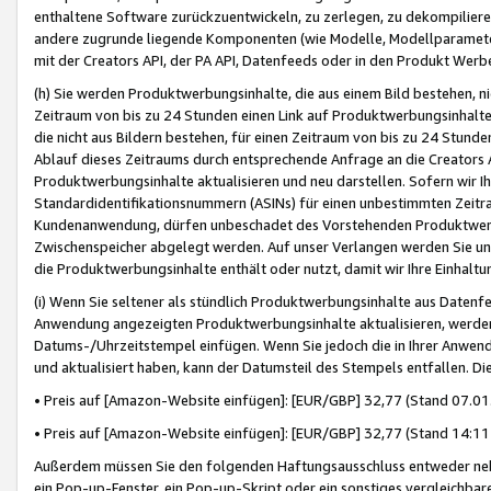
enthaltene Software zurückzuentwickeln, zu zerlegen, zu dekompilier
andere zugrunde liegende Komponenten (wie Modelle, Modellparameter
mit der Creators API, der PA API, Datenfeeds oder in den Produkt Werb
(h) Sie werden Produktwerbungsinhalte, die aus einem Bild bestehen, ni
Zeitraum von bis zu 24 Stunden einen Link auf Produktwerbungsinhalte
die nicht aus Bildern bestehen, für einen Zeitraum von bis zu 24 Stund
Ablauf dieses Zeitraums durch entsprechende Anfrage an die Creators 
Produktwerbungsinhalte aktualisieren und neu darstellen. Sofern wir Ih
Standardidentifikationsnummern (ASINs) für einen unbestimmten Zeitra
Kundenanwendung, dürfen unbeschadet des Vorstehenden Produktwerbu
Zwischenspeicher abgelegt werden. Auf unser Verlangen werden Sie un
die Produktwerbungsinhalte enthält oder nutzt, damit wir Ihre Einhalt
(i) Wenn Sie seltener als stündlich Produktwerbungsinhalte aus Datenfe
Anwendung angezeigten Produktwerbungsinhalte aktualisieren, werden 
Datums-/Uhrzeitstempel einfügen. Wenn Sie jedoch die in Ihrer Anwe
und aktualisiert haben, kann der Datumsteil des Stempels entfallen. Dies
• Preis auf [Amazon-Website einfügen]: [EUR/GBP] 32,77 (Stand 07.01.
• Preis auf [Amazon-Website einfügen]: [EUR/GBP] 32,77 (Stand 14:11 
Außerdem müssen Sie den folgenden Haftungsausschluss entweder neb
ein Pop-up-Fenster, ein Pop-up-Skript oder ein sonstiges vergleichba