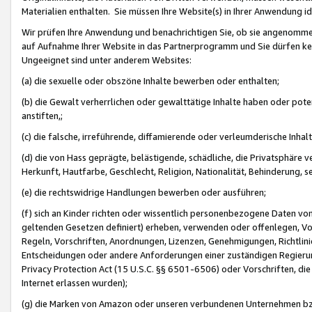
Materialien enthalten. Sie müssen Ihre Website(s) in Ihrer Anwendung ide
Wir prüfen Ihre Anwendung und benachrichtigen Sie, ob sie angenommen
auf Aufnahme Ihrer Website in das Partnerprogramm und Sie dürfen kei
Ungeeignet sind unter anderem Websites:
(a) die sexuelle oder obszöne Inhalte bewerben oder enthalten;
(b) die Gewalt verherrlichen oder gewalttätige Inhalte haben oder pot
anstiften,;
(c) die falsche, irreführende, diffamierende oder verleumderische Inha
(d) die von Hass geprägte, belästigende, schädliche, die Privatsphäre v
Herkunft, Hautfarbe, Geschlecht, Religion, Nationalität, Behinderung, 
(e) die rechtswidrige Handlungen bewerben oder ausführen;
(f) sich an Kinder richten oder wissentlich personenbezogene Daten vo
geltenden Gesetzen definiert) erheben, verwenden oder offenlegen, Vo
Regeln, Vorschriften, Anordnungen, Lizenzen, Genehmigungen, Richtlini
Entscheidungen oder andere Anforderungen einer zuständigen Regierung
Privacy Protection Act (15 U.S.C. §§ 6501-6506) oder Vorschriften, di
Internet erlassen wurden);
(g) die Marken von Amazon oder unseren verbundenen Unternehmen b