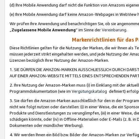
(d) Ihre Mobile Anwendung darf nicht die Funktion von Amazons eige
(e) Ihre Mobile Anwendung darf keine Amazon-Webpages in WebView 
Wir prüfen Ihre Anwendung und benachrichtigen Sie, ob sie angenomm
„
Zugelassene Mobile Anwendung
“ im Sinne der
Vereinbarung
.
Markenrichtlinien für das 
Diese Richtlinien gelten für die Nutzung der Marken, die wir Ihnen als 
müssen jederzeit strikt eingehalten werden, und jede Nutzung der Ama
Lizenzen bezüglich Ihrer Nutzung der Amazon-Marken.
1. SIE DÜRFEN DIE AMAZON-MARKEN AUSSCHLIESSLICH DURCH DARS
AUF EINER AMAZON-WEBSITE MITTELS EINES ENTSPRECHENDEN PART
2. Ihre Nutzung der Amazon-Marken muss (i) im Einklang mit der aktuells
Programmdokumentation (wie im
Vergütungskatalog
definiert) erfolg
3. Sie dürfen die Amazon-Marken ausschließlich für den in der Progr
nicht wie folgt nutzen oder darstellen: (i) in einer Weise, die ein Spo
Produkte und Dienstleistungen zu verunglimpfen, (iii) in einer Weise
schädigen könnte, oder (iv) in Offline-Materialien oder E-Mails (z. B.
Dokumenten oder mündlicher Werbung).
4. Wir werden Ihnen ein Bild bzw. Bilder der Amazon-Marken zur Verfüg