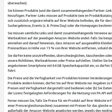
überwachen).
Sie können Produkte (und die damit zusammenhängenden Partner-Links)
hinzufügen. Partner-Links müssen auf Produkte (wie im Produktkatalog de
sich zusätzlich originäre Inhalte auf Ihrer Website befinden, die für 
Suchergebnisse, Events (z. B. Prime Day) oder die Homepages bestimmte
Sie müssen sämtliche Links und damit zusammenhängende Verweise auf z
Werbeaktion auf der jeweiligen Amazon-Website endet. Falls Sie beisp
einstellen und darauf hinweisen, dass Amazon auf ausgewählte Kleidun
Preisnachlass in Höhe von 15 % von Ihrer Website entfernen, sobald di
Sie dürfen keine unzutreffenden, überschwänglichen, täuschenden od
unsere Richtlinien, Werbeaktionen oder Preise aufstellen. Stellen Sie 
angebotenen Smartphone mit 64 GB Speicherkapazität ein, so dürfen S
führt.
Die Preise und die Verfügbarkeit von Produkten können Veränderungen 
Produkte ändern können, dürfen Sie auf Ihrer Website nur Angaben zu P
Preisen und Verfügbarkeit dargestellt sind bedienen oder (b) Sie Daten
der Lizenz festgelegten Anforderungen für die Nutzung von PA API einh
Ferner müssen Sie, falls Sie Preise für ein Produkt auf Ihrer Website in 
einer Preisvergleichsmaschine) zusammen mit Preisen für das gleiche o
außerhalb der Amazon-Website angeboten werden, jeweils den niedrigst