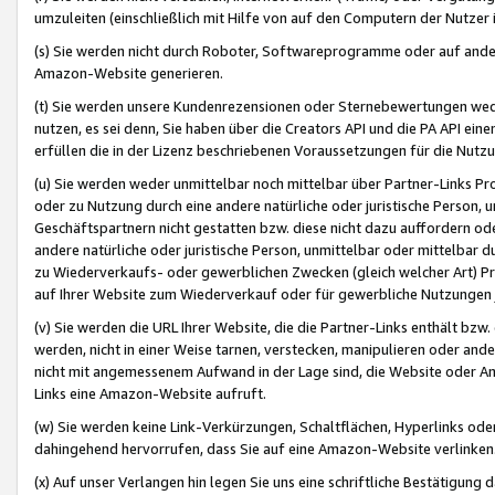
umzuleiten (einschließlich mit Hilfe von auf den Computern der Nutzer i
(s) Sie werden nicht durch Roboter, Softwareprogramme oder auf andere
Amazon-Website generieren.
(t) Sie werden unsere Kundenrezensionen oder Sternebewertungen wed
nutzen, es sei denn, Sie haben über die Creators API und die PA API e
erfüllen die in der Lizenz beschriebenen Voraussetzungen für die Nutzu
(u) Sie werden weder unmittelbar noch mittelbar über Partner-Links P
oder zu Nutzung durch eine andere natürliche oder juristische Person,
Geschäftspartnern nicht gestatten bzw. diese nicht dazu auffordern od
andere natürliche oder juristische Person, unmittelbar oder mittelbar
zu Wiederverkaufs- oder gewerblichen Zwecken (gleich welcher Art) 
auf Ihrer Website zum Wiederverkauf oder für gewerbliche Nutzungen 
(v) Sie werden die URL Ihrer Website, die die Partner-Links enthält b
werden, nicht in einer Weise tarnen, verstecken, manipulieren oder and
nicht mit angemessenem Aufwand in der Lage sind, die Website oder A
Links eine Amazon-Website aufruft.
(w) Sie werden keine Link-Verkürzungen, Schaltflächen, Hyperlinks ode
dahingehend hervorrufen, dass Sie auf eine Amazon-Website verlinken
(x) Auf unser Verlangen hin legen Sie uns eine schriftliche Bestätigung