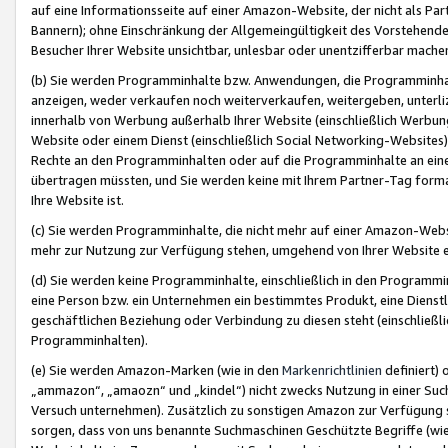
auf eine Informationsseite auf einer Amazon-Website, der nicht als Part
Bannern); ohne Einschränkung der Allgemeingültigkeit des Vorstehende
Besucher Ihrer Website unsichtbar, unlesbar oder unentzifferbar mache
(b) Sie werden Programminhalte bzw. Anwendungen, die Programminhalt
anzeigen, weder verkaufen noch weiterverkaufen, weitergeben, unterli
innerhalb von Werbung außerhalb Ihrer Website (einschließlich Werbun
Website oder einem Dienst (einschließlich Social Networking-Website
Rechte an den Programminhalten oder auf die Programminhalte an eine a
übertragen müssten, und Sie werden keine mit Ihrem Partner-Tag formati
Ihre Website ist.
(c) Sie werden Programminhalte, die nicht mehr auf einer Amazon-Websit
mehr zur Nutzung zur Verfügung stehen, umgehend von Ihrer Website e
(d) Sie werden keine Programminhalte, einschließlich in den Programmin
eine Person bzw. ein Unternehmen ein bestimmtes Produkt, eine Dienstle
geschäftlichen Beziehung oder Verbindung zu diesen steht (einschließli
Programminhalten).
(e) Sie werden Amazon-Marken (wie in den
Markenrichtlinien
definiert) 
„ammazon“, „amaozn“ und „kindel“) nicht zwecks Nutzung in einer Suc
Versuch unternehmen). Zusätzlich zu sonstigen Amazon zur Verfügung 
sorgen, dass von uns benannte Suchmaschinen Geschützte Begriffe (wie 