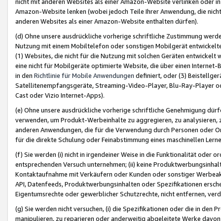
nicht mit anderen Websites als einer Amazon-Website verlinken oder i
Amazon-Website lenken (wobei jedoch Teile Ihrer Anwendung, die nich
anderen Websites als einer Amazon-Website enthalten dürfen).
(d) Ohne unsere ausdrückliche vorherige schriftliche Zustimmung werd
Nutzung mit einem Mobiltelefon oder sonstigen Mobilgerät entwickelt
(1) Websites, die nicht für die Nutzung mit solchen Geräten entwickelt
eine nicht für Mobilgeräte optimierte Website, die über einen Interne
in den
Richtlinie für Mobile Anwendungen
definiert, oder (3) Beistellge
Satellitenempfangsgeräte, Streaming-Video-Player, Blu-Ray-Player ode
Cast oder Vizio Internet-Apps).
(e) Ohne unsere ausdrückliche vorherige schriftliche Genehmigung dürfe
verwenden, um Produkt-Werbeinhalte zu aggregieren, zu analysieren, 
anderen Anwendungen, die für die Verwendung durch Personen oder Or
für die direkte Schulung oder Feinabstimmung eines maschinellen Lern
(f) Sie werden (i) nicht in irgendeiner Weise in die Funktionalität ode
entsprechenden Versuch unternehmen; (ii) keine Produktwerbungsinha
Kontaktaufnahme mit Verkäufern oder Kunden oder sonstiger Werbeaktiv
API, Datenfeeds, Produktwerbungsinhalten oder Spezifikationen erschei
Eigentumsrechte oder gewerblicher Schutzrechte, nicht entfernen, verd
(g) Sie werden nicht versuchen, (i) die Spezifikationen oder die in de
manipulieren, zu reparieren oder anderweitig abgeleitete Werke davon z