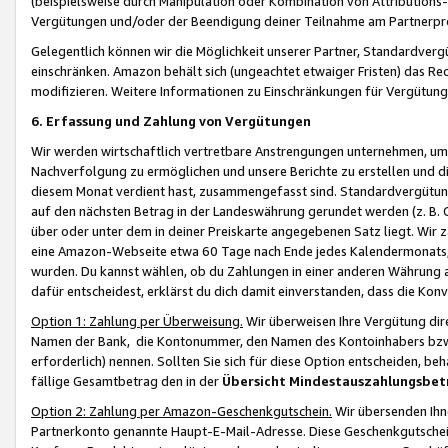
(beispielsweise durch Manipulation oder Kombination von Attributions-
Vergütungen und/oder der Beendigung deiner Teilnahme am Partnerp
Gelegentlich können wir die Möglichkeit unserer Partner, Standardv
einschränken. Amazon behält sich (ungeachtet etwaiger Fristen) das Re
modifizieren. Weitere Informationen zu Einschränkungen für Vergütung
6. Erfassung und Zahlung von Vergütungen
Wir werden wirtschaftlich vertretbare Anstrengungen unternehmen, um 
Nachverfolgung zu ermöglichen und unsere Berichte zu erstellen und di
diesem Monat verdient hast, zusammengefasst sind. Standardvergütung
auf den nächsten Betrag in der Landeswährung gerundet werden (z. B. C
über oder unter dem in deiner Preiskarte angegebenen Satz liegt. Wir
eine Amazon-Webseite etwa 60 Tage nach Ende jedes Kalendermonats, i
wurden. Du kannst wählen, ob du Zahlungen in einer anderen Währung
dafür entscheidest, erklärst du dich damit einverstanden, dass die K
Option 1: Zahlung per Überweisung.
Wir überweisen Ihre Vergütung dir
Namen der Bank, die Kontonummer, den Namen des Kontoinhabers bzw. a
erforderlich) nennen. Sollten Sie sich für diese Option entscheiden, be
fällige Gesamtbetrag den in der
Übersicht Mindestauszahlungsbet
Option 2: Zahlung per Amazon-Geschenkgutschein.
Wir übersenden Ihne
Partnerkonto genannte Haupt-E-Mail-Adresse. Diese Geschenkgutschei