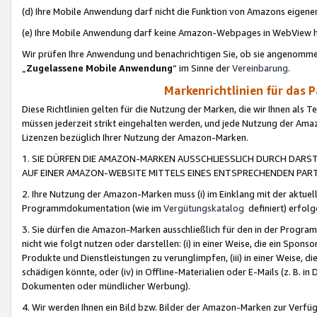
(d) Ihre Mobile Anwendung darf nicht die Funktion von Amazons eige
(e) Ihre Mobile Anwendung darf keine Amazon-Webpages in WebView 
Wir prüfen Ihre Anwendung und benachrichtigen Sie, ob sie angenomm
„
Zugelassene Mobile Anwendung
“ im Sinne der
Vereinbarung
.
Markenrichtlinien für das 
Diese Richtlinien gelten für die Nutzung der Marken, die wir Ihnen als 
müssen jederzeit strikt eingehalten werden, und jede Nutzung der Ama
Lizenzen bezüglich Ihrer Nutzung der Amazon-Marken.
1. SIE DÜRFEN DIE AMAZON-MARKEN AUSSCHLIESSLICH DURCH DARS
AUF EINER AMAZON-WEBSITE MITTELS EINES ENTSPRECHENDEN PART
2. Ihre Nutzung der Amazon-Marken muss (i) im Einklang mit der aktuells
Programmdokumentation (wie im
Vergütungskatalog
definiert) erfolg
3. Sie dürfen die Amazon-Marken ausschließlich für den in der Progr
nicht wie folgt nutzen oder darstellen: (i) in einer Weise, die ein Spo
Produkte und Dienstleistungen zu verunglimpfen, (iii) in einer Weise
schädigen könnte, oder (iv) in Offline-Materialien oder E-Mails (z. B.
Dokumenten oder mündlicher Werbung).
4. Wir werden Ihnen ein Bild bzw. Bilder der Amazon-Marken zur Verfüg