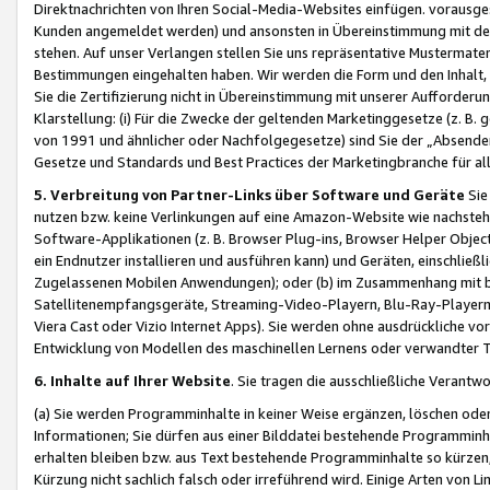
Direktnachrichten von Ihren Social-Media-Websites einfügen. vorausg
Kunden angemeldet werden) und ansonsten in Übereinstimmung mit der
stehen. Auf unser Verlangen stellen Sie uns repräsentative Mustermater
Bestimmungen eingehalten haben. Wir werden die Form und den Inhalt, di
Sie die Zertifizierung nicht in Übereinstimmung mit unserer Aufforderu
Klarstellung: (i) Für die Zwecke der geltenden Marketinggesetze (z. 
von 1991 und ähnlicher oder Nachfolgegesetze) sind Sie der „Absender“ j
Gesetze und Standards und Best Practices der Marketingbranche für 
5. Verbreitung von Partner-Links über Software und Geräte
Sie
nutzen bzw. keine Verlinkungen auf eine Amazon-Website wie nachsteh
Software-Applikationen (z. B. Browser Plug-ins, Browser Helper Objec
ein Endnutzer installieren und ausführen kann) und Geräten, einschlie
Zugelassenen Mobilen Anwendungen); oder (b) im Zusammenhang mit bzw.
Satellitenempfangsgeräte, Streaming-Video-Playern, Blu-Ray-Playern 
Viera Cast oder Vizio Internet Apps). Sie werden ohne ausdrückliche v
Entwicklung von Modellen des maschinellen Lernens oder verwandter 
6. Inhalte auf Ihrer Website
. Sie tragen die ausschließliche Verantwo
(a) Sie werden Programminhalte in keiner Weise ergänzen, löschen oder
Informationen; Sie dürfen aus einer Bilddatei bestehende Programminhal
erhalten bleiben bzw. aus Text bestehende Programminhalte so kürzen, 
Kürzung nicht sachlich falsch oder irreführend wird. Einige Arten von L