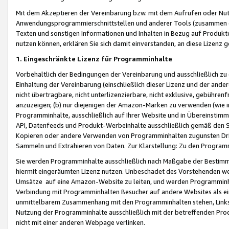
Mit dem Akzeptieren der Vereinbarung bzw. mit dem Aufrufen oder Nutz
Anwendungsprogrammierschnittstellen und anderer Tools (zusammen die
Texten und sonstigen Informationen und Inhalten in Bezug auf Produkte
nutzen können, erklären Sie sich damit einverstanden, an diese Lizenz 
1. Eingeschränkte Lizenz für Programminhalte
Vorbehaltlich der Bedingungen der Vereinbarung und ausschließlich z
Einhaltung der Vereinbarung (einschließlich dieser Lizenz und der ande
nicht übertragbare, nicht unterlizenzierbare, nicht exklusive, gebühren
anzuzeigen; (b) nur diejenigen der Amazon-Marken zu verwenden (wie in 
Programminhalte, ausschließlich auf Ihrer Website und in Übereinstimmu
API, Datenfeeds und Produkt-Werbeinhalte ausschließlich gemäß den Spe
Kopieren oder andere Verwenden von Programminhalten zugunsten Dri
Sammeln und Extrahieren von Daten. Zur Klarstellung: Zu den Program
Sie werden Programminhalte ausschließlich nach Maßgabe der Besti
hiermit eingeräumten Lizenz nutzen. Unbeschadet des Vorstehenden we
Umsätze auf eine Amazon-Website zu leiten, und werden Programminhal
Verbindung mit Programminhalten Besucher auf andere Websites als ein
unmittelbarem Zusammenhang mit den Programminhalten stehen, Links z
Nutzung der Programminhalte ausschließlich mit der betreffenden Pr
nicht mit einer anderen Webpage verlinken.