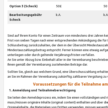
Option 3 (Scheck)
50£
50
Bearbeitungsgebühr
k.A.
k.A
Scheck
Sind auf Ihrem Konto für einen Zeitraum von mindestens drei Jahren kein
Frist von sieben Tagen nach einer entsprechenden Ankündigung die für
Schlussbetrag zurückzuhalten, der dem in der Übersicht Mindestausz
Mindestauszahlungsbetrag entspricht. Ferner können eine etwaig aufg
unterliegen oder durch geltende Verjährungsfristen verfallen.
An Sie unter Abzug bzw. Einbehalt aller in der Vereinbarung beschrieb
Ihnen gemäß der Vereinbarung zustehenden Beträge dar.
Sollten Sie, gleich aus welchem Grund, eine Überschusszahlung erhalte
an Sie im Rahmen der Vereinbarung zukünftig zahlbaren Vergütung zu 
Voraussetzungen für die Teilnahme a
1. Anmeldung und Teilnahmeberechtigung
Sie leiten den Anmeldeprozess ein, indem Sie einen vollständigen und 
muss/müssen originäre Inhalte (original content) enthalten und über d
Originalinhalte, die Materialien von Dritten verwenden, müssen wese