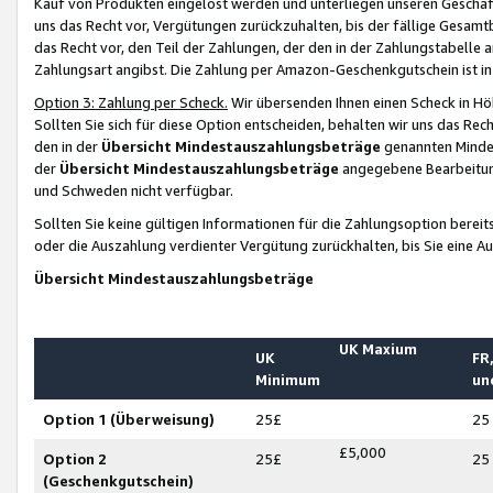
Kauf von Produkten eingelöst werden und unterliegen unseren Geschäf
uns das Recht vor, Vergütungen zurückzuhalten, bis der fällige Gesamt
das Recht vor, den Teil der Zahlungen, der den in der Zahlungstabelle 
Zahlungsart angibst. Die Zahlung per Amazon-Geschenkgutschein ist in
Option 3: Zahlung per Scheck.
Wir übersenden Ihnen einen Scheck in Höh
Sollten Sie sich für diese Option entscheiden, behalten wir uns das Rec
den in der
Übersicht Mindestauszahlungsbeträge
genannten Mindest
der
Übersicht Mindestauszahlungsbeträge
angegebene Bearbeitung
und Schweden nicht verfügbar.
Sollten Sie keine gültigen Informationen für die Zahlungsoption bereit
oder die Auszahlung verdienter Vergütung zurückhalten, bis Sie eine A
Übersicht Mindestauszahlungsbeträge
UK Maxium
UK
FR,
Minimum
un
Option 1 (Überweisung)
25£
25
£5,000
Option 2
25£
25
(Geschenkgutschein)