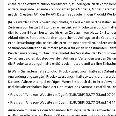
enthaltene Software zurückzuentwickeln, zu zerlegen, zu dekompilier
andere zugrunde liegende Komponenten (wie Modelle, Modellparameter
mit der Creators API, der PA API, Datenfeeds oder in den Produkt Werb
(h) Sie werden Produktwerbungsinhalte, die aus einem Bild bestehen, ni
Zeitraum von bis zu 24 Stunden einen Link auf Produktwerbungsinhalte
die nicht aus Bildern bestehen, für einen Zeitraum von bis zu 24 Stund
Ablauf dieses Zeitraums durch entsprechende Anfrage an die Creators 
Produktwerbungsinhalte aktualisieren und neu darstellen. Sofern wir Ih
Standardidentifikationsnummern (ASINs) für einen unbestimmten Zeitra
Kundenanwendung, dürfen unbeschadet des Vorstehenden Produktwerbu
Zwischenspeicher abgelegt werden. Auf unser Verlangen werden Sie un
die Produktwerbungsinhalte enthält oder nutzt, damit wir Ihre Einhalt
(i) Wenn Sie seltener als stündlich Produktwerbungsinhalte aus Datenfe
Anwendung angezeigten Produktwerbungsinhalte aktualisieren, werden 
Datums-/Uhrzeitstempel einfügen. Wenn Sie jedoch die in Ihrer Anwe
und aktualisiert haben, kann der Datumsteil des Stempels entfallen. Dies
• Preis auf [Amazon-Website einfügen]: [EUR/GBP] 32,77 (Stand 07.01.
• Preis auf [Amazon-Website einfügen]: [EUR/GBP] 32,77 (Stand 14:11 
Außerdem müssen Sie den folgenden Haftungsausschluss entweder neb
ein Pop-up-Fenster, ein Pop-up-Skript oder ein sonstiges vergleichba