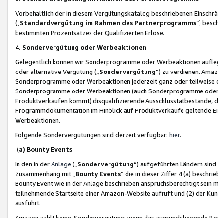
Vorbehaltlich der in diesem Vergütungskatalog beschriebenen Einschr
(„
Standardvergütung im Rahmen des Partnerprogramms
“) besc
bestimmten Prozentsatzes der Qualifizierten Erlöse.
4. Sondervergütung oder Werbeaktionen
Gelegentlich können wir Sonderprogramme oder Werbeaktionen auflegen,
oder alternative Vergütung („
Sondervergütung
”) zu verdienen. Amazo
Sonderprogramme oder Werbeaktionen jederzeit ganz oder teilweise einz
Sonderprogramme oder Werbeaktionen (auch Sonderprogramme oder We
Produktverkäufen kommt) disqualifizierende Ausschlusstatbestände, di
Programmdokumentation im Hinblick auf Produktverkäufe geltende E
Werbeaktionen.
Folgende Sondervergütungen sind derzeit verfügbar:
hier
.
(a) Bounty Events
In den in der
Anlage
(„
Sondervergütung
“) aufgeführten Ländern sind
Zusammenhang mit „
Bounty Events
“ die in dieser Ziffer 4 (a) besch
Bounty Event wie in der Anlage beschrieben anspruchsberechtigt sein mu
teilnehmende Startseite einer Amazon-Website aufruft und (2) der Kun
ausführt.
Amazon zahlt keine Sondervergütung, wenn das zugrundeliegende Boun