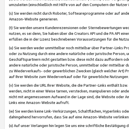
umzuleiten (einschließlich mit Hilfe von auf den Computern der Nutzer i
(s) Sie werden nicht durch Roboter, Softwareprogramme oder auf andere
Amazon-Website generieren.
(t) Sie werden unsere Kundenrezensionen oder Sternebewertungen wed
nutzen, es sei denn, Sie haben über die Creators API und die PA API e
erfüllen die in der Lizenz beschriebenen Voraussetzungen für die Nutzu
(u) Sie werden weder unmittelbar noch mittelbar über Partner-Links P
oder zu Nutzung durch eine andere natürliche oder juristische Person,
Geschäftspartnern nicht gestatten bzw. diese nicht dazu auffordern od
andere natürliche oder juristische Person, unmittelbar oder mittelbar
zu Wiederverkaufs- oder gewerblichen Zwecken (gleich welcher Art) 
auf Ihrer Website zum Wiederverkauf oder für gewerbliche Nutzungen 
(v) Sie werden die URL Ihrer Website, die die Partner-Links enthält b
werden, nicht in einer Weise tarnen, verstecken, manipulieren oder and
nicht mit angemessenem Aufwand in der Lage sind, die Website oder A
Links eine Amazon-Website aufruft.
(w) Sie werden keine Link-Verkürzungen, Schaltflächen, Hyperlinks ode
dahingehend hervorrufen, dass Sie auf eine Amazon-Website verlinken
(x) Auf unser Verlangen hin legen Sie uns eine schriftliche Bestätigung