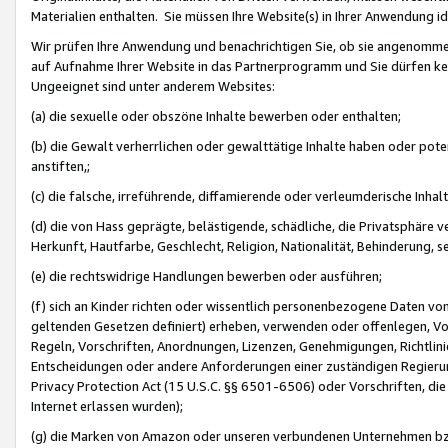
Materialien enthalten. Sie müssen Ihre Website(s) in Ihrer Anwendung ide
Wir prüfen Ihre Anwendung und benachrichtigen Sie, ob sie angenommen
auf Aufnahme Ihrer Website in das Partnerprogramm und Sie dürfen kei
Ungeeignet sind unter anderem Websites:
(a) die sexuelle oder obszöne Inhalte bewerben oder enthalten;
(b) die Gewalt verherrlichen oder gewalttätige Inhalte haben oder pot
anstiften,;
(c) die falsche, irreführende, diffamierende oder verleumderische Inha
(d) die von Hass geprägte, belästigende, schädliche, die Privatsphäre v
Herkunft, Hautfarbe, Geschlecht, Religion, Nationalität, Behinderung, 
(e) die rechtswidrige Handlungen bewerben oder ausführen;
(f) sich an Kinder richten oder wissentlich personenbezogene Daten vo
geltenden Gesetzen definiert) erheben, verwenden oder offenlegen, Vo
Regeln, Vorschriften, Anordnungen, Lizenzen, Genehmigungen, Richtlini
Entscheidungen oder andere Anforderungen einer zuständigen Regierung
Privacy Protection Act (15 U.S.C. §§ 6501-6506) oder Vorschriften, di
Internet erlassen wurden);
(g) die Marken von Amazon oder unseren verbundenen Unternehmen b