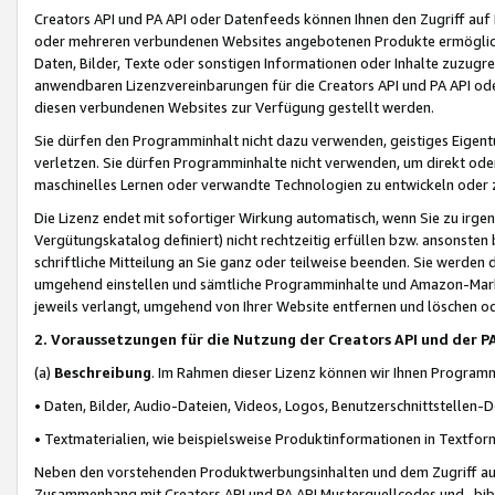
Creators API und PA API oder Datenfeeds können Ihnen den Zugriff auf D
oder mehreren verbundenen Websites angebotenen Produkte ermögliche
Daten, Bilder, Texte oder sonstigen Informationen oder Inhalte zuzugre
anwendbaren Lizenzvereinbarungen für die Creators API und PA API od
diesen verbundenen Websites zur Verfügung gestellt werden.
Sie dürfen den Programminhalt nicht dazu verwenden, geistiges Eigent
verletzen. Sie dürfen Programminhalte nicht verwenden, um direkt ode
maschinelles Lernen oder verwandte Technologien zu entwickeln oder zu
Die Lizenz endet mit sofortiger Wirkung automatisch, wenn Sie zu irg
Vergütungskatalog definiert) nicht rechtzeitig erfüllen bzw. ansonsten
schriftliche Mitteilung an Sie ganz oder teilweise beenden. Sie werden
umgehend einstellen und sämtliche Programminhalte und Amazon-Marke
jeweils verlangt, umgehend von Ihrer Website entfernen und löschen od
2. Voraussetzungen für die Nutzung der Creators API und der P
(a)
Beschreibung
. Im Rahmen dieser Lizenz können wir Ihnen Programmi
• Daten, Bilder, Audio-Dateien, Videos, Logos, Benutzerschnittstellen-
• Textmaterialien, wie beispielsweise Produktinformationen in Textfor
Neben den vorstehenden Produktwerbungsinhalten und dem Zugriff auf 
Zusammenhang mit Creators API und PA API Musterquellcodes und -bibli