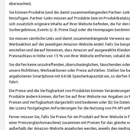
überwachen).
Sie können Produkte (und die damit zusammenhängenden Partner-Links)
hinzufügen. Partner-Links müssen auf Produkte (wie im Produktkatalog de
sich zusätzlich originäre Inhalte auf Ihrer Website befinden, die für 
Suchergebnisse, Events (z. B. Prime Day) oder die Homepages bestimmte
Sie müssen sämtliche Links und damit zusammenhängende Verweise auf z
Werbeaktion auf der jeweiligen Amazon-Website endet. Falls Sie beisp
einstellen und darauf hinweisen, dass Amazon auf ausgewählte Kleidun
Preisnachlass in Höhe von 15 % von Ihrer Website entfernen, sobald di
Sie dürfen keine unzutreffenden, überschwänglichen, täuschenden od
unsere Richtlinien, Werbeaktionen oder Preise aufstellen. Stellen Sie 
angebotenen Smartphone mit 64 GB Speicherkapazität ein, so dürfen S
führt.
Die Preise und die Verfügbarkeit von Produkten können Veränderungen 
Produkte ändern können, dürfen Sie auf Ihrer Website nur Angaben zu P
Preisen und Verfügbarkeit dargestellt sind bedienen oder (b) Sie Daten
der Lizenz festgelegten Anforderungen für die Nutzung von PA API einh
Ferner müssen Sie, falls Sie Preise für ein Produkt auf Ihrer Website in 
einer Preisvergleichsmaschine) zusammen mit Preisen für das gleiche o
außerhalb der Amazon-Website angeboten werden, jeweils den niedrigst