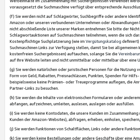
Werbeinhalte im Zusammenhang mit Suchergebnissen verwendet werden,
vorausgesetzt die Suchmaschine verfügt über entsprechende Ausschlu
(f) Sie werden nicht auf Schlagwörter, Suchbegriffe oder andere Ident
Amazon oder unseren verbundenen Unternehmen oder Abwandlungen bzw
nicht abschließende Liste unserer Marken entnehmen Sie bitte der Nich
Schlagwortauktionen auf Suchmaschinen teilnehmen, wenn die sich da
Kostenpflichtige Suchplatzierung (wie im
Vergütungskatalog
definiert
Suchmaschinen Links zur Verfügung stellen, damit Sie bei allgemeinen I
kostenfreien Suchergebnissen) auftauchen, solange Sie die
Vereinbaru
auf Ihre Website leiten und nicht unmittelbar oder mittelbar über eine
(g) Sie werden natürlichen oder juristischen Personen für die Nutzung 
Form von Geld, Rabatten, Preisnachlässen, Punkten, Spenden für Hilfs
beispielsweise keine Prämien- oder Treueprogramme auflegen, die Anrei
Partner-Links zu besuchen.
(h) Sie werden die Inhalte von elektronischen Formularen oder anderem M
abfangen, aufzeichnen, umleiten, auslesen, auslegen oder ausfüllen.
(i) Sie werden keine Kontodaten, die unsere Kunden im Zusammenhang 
Kunden der Amazon-Websites), abfragen, erheben, einholen, speichern,
(j) Sie werden Funktionen von Schaltflächen, Links oder andere Funkti
(k) Sie werden keine Bestellungen oder andere Geschäfte über eine Ama