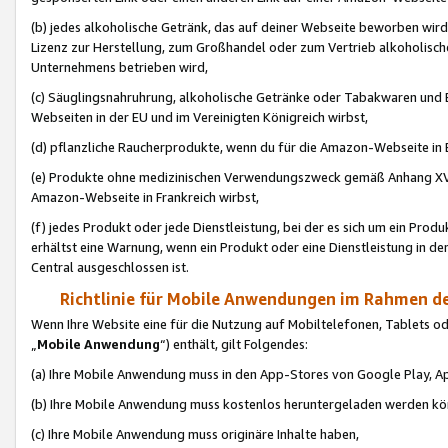
(b) jedes alkoholische Getränk, das auf deiner Webseite beworben wird
Lizenz zur Herstellung, zum Großhandel oder zum Vertrieb alkoholisch
Unternehmens betrieben wird,
(c) Säuglingsnahruhrung, alkoholische Getränke oder Tabakwaren und E
Webseiten in der EU und im Vereinigten Königreich wirbst,
(d) pflanzliche Raucherprodukte, wenn du für die Amazon-Webseite in B
(e) Produkte ohne medizinischen Verwendungszweck gemäß Anhang XVI 
Amazon-Webseite in Frankreich wirbst,
(f) jedes Produkt oder jede Dienstleistung, bei der es sich um ein Prod
erhältst eine Warnung, wenn ein Produkt oder eine Dienstleistung in de
Central ausgeschlossen ist.
Richtlinie für Mobile Anwendungen im Rahmen de
Wenn Ihre Website eine für die Nutzung auf Mobiltelefonen, Tablets 
„
Mobile Anwendung
“) enthält, gilt Folgendes:
(a) Ihre Mobile Anwendung muss in den App-Stores von Google Play, A
(b) Ihre Mobile Anwendung muss kostenlos heruntergeladen werden könn
(c) Ihre Mobile Anwendung muss originäre Inhalte haben,