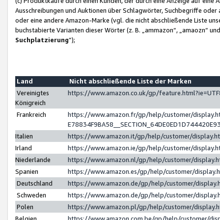
(c) Produktkäufe durch einen Kunden, der durch eine Anzeige auf eine 
Ausschreibungen und Auktionen über Schlagwörter, Suchbegriffe oder 
oder eine andere Amazon-Marke (vgl. die nicht abschließende Liste un
buchstabierte Varianten dieser Wörter (z. B. „ammazon“, „amaozn“ und „
Suchplatzierung
”);
Land
Nicht abschließende Liste der Marken
Vereinigtes
https://www.amazon.co.uk/gp/feature.html?ie=U
Königreich
Frankreich
https://www.amazon.fr/gp/help/customer/displa
E78834F9BA58__SECTION_64DE0ED1D744420E9
Italien
https://www.amazon.it/gp/help/customer/display
Irland
https://www.amazon.ie/gp/help/customer/displa
Niederlande
https://www.amazon.nl/gp/help/customer/display
Spanien
https://www.amazon.es/gp/help/customer/display
Deutschland
https://www.amazon.de/gp/help/customer/displa
Schweden
https://www.amazon.de/gp/help/customer/displa
Polen
https://www.amazon.pl/gp/help/customer/display
Belgien
https://www.amazon.com.be/gp/help/customer/d