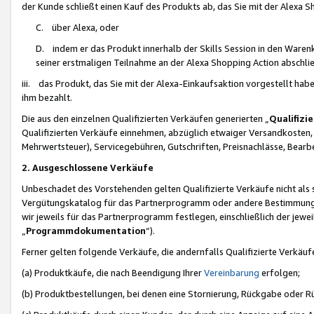
der Kunde schließt einen Kauf des Produkts ab, das Sie mit der Alexa 
C. über Alexa, oder
D. indem er das Produkt innerhalb der Skills Session in den Waren
seiner erstmaligen Teilnahme an der Alexa Shopping Action abschlie
iii. das Produkt, das Sie mit der Alexa-Einkaufsaktion vorgestellt ha
ihm bezahlt.
Die aus den einzelnen Qualifizierten Verkäufen generierten „
Qualifizi
Qualifizierten Verkäufe einnehmen, abzüglich etwaiger Versandkosten
Mehrwertsteuer), Servicegebühren, Gutschriften, Preisnachlässe, Bear
2. Ausgeschlossene Verkäufe
Unbeschadet des Vorstehenden gelten Qualifizierte Verkäufe nicht als
Vergütungskatalog für das Partnerprogramm oder andere Bestimmungen,
wir jeweils für das Partnerprogramm festlegen, einschließlich der jewe
„
Programmdokumentation
“).
Ferner gelten folgende Verkäufe, die andernfalls Qualifizierte Verkä
(a) Produktkäufe, die nach Beendigung Ihrer
Vereinbarung
erfolgen;
(b) Produktbestellungen, bei denen eine Stornierung, Rückgabe oder R