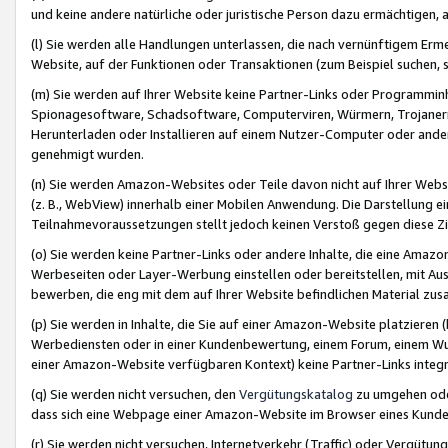
und keine andere natürliche oder juristische Person dazu ermächtigen, a
(l) Sie werden alle Handlungen unterlassen, die nach vernünftigem Erme
Website, auf der Funktionen oder Transaktionen (zum Beispiel suchen, s
(m) Sie werden auf Ihrer Website keine Partner-Links oder Programmin
Spionagesoftware, Schadsoftware, Computerviren, Würmern, Trojaner
Herunterladen oder Installieren auf einem Nutzer-Computer oder ande
genehmigt wurden.
(n) Sie werden Amazon-Websites oder Teile davon nicht auf Ihrer Websi
(z. B., WebView) innerhalb einer Mobilen Anwendung. Die Darstellung ein
Teilnahmevoraussetzungen stellt jedoch keinen Verstoß gegen diese Zif
(o) Sie werden keine Partner-Links oder andere Inhalte, die eine Am
Werbeseiten oder Layer-Werbung einstellen oder bereitstellen, mit Au
bewerben, die eng mit dem auf Ihrer Website befindlichen Material z
(p) Sie werden in Inhalte, die Sie auf einer Amazon-Website platzier
Werbediensten oder in einer Kundenbewertung, einem Forum, einem Wun
einer Amazon-Website verfügbaren Kontext) keine Partner-Links integr
(q) Sie werden nicht versuchen, den
Vergütungskatalog
zu umgehen oder
dass sich eine Webpage einer Amazon-Website im Browser eines Kunden 
(r) Sie werden nicht versuchen, Internetverkehr (Traffic) oder Vergü