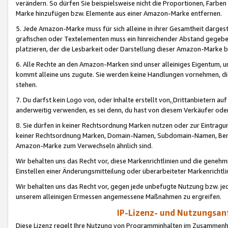
verändern. So dürfen Sie beispielsweise nicht die Proportionen, Farb
Marke hinzufügen bzw. Elemente aus einer Amazon-Marke entfernen.
5. Jede Amazon-Marke muss für sich alleine in ihrer Gesamtheit darge
grafischen oder Textelementen muss ein hinreichender Abstand gegebe
platzieren, der die Lesbarkeit oder Darstellung dieser Amazon-Marke b
6. Alle Rechte an den Amazon-Marken sind unser alleiniges Eigentum, 
kommt alleine uns zugute. Sie werden keine Handlungen vornehmen, 
stehen.
7. Du darfst kein Logo von, oder Inhalte erstellt von,
Drittanbietern au
anderweitig verwenden, es sei denn, du hast von diesem Verkäufer oder
8. Sie dürfen in keiner Rechtsordnung Marken nutzen oder zur Eintragu
keiner Rechtsordnung Marken, Domain-Namen, Subdomain-Namen, Benu
Amazon-Marke zum Verwechseln ähnlich sind.
Wir behalten uns das Recht vor, diese Markenrichtlinien und die gene
Einstellen einer Änderungsmitteilung oder überarbeiteter Markenricht
Wir behalten uns das Recht vor, gegen jede unbefugte Nutzung bzw. jede 
unserem alleinigen Ermessen angemessene Maßnahmen zu ergreifen.
IP-Lizenz- und Nutzungsan
Diese Lizenz regelt Ihre Nutzung von Programminhalten im Zusammen