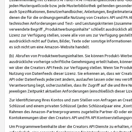
jeden Musterquellcode bzw. jede Musterbibliothek geltenden gesonder
auch Spezifikationen, Benutzerhandbücher, Anleitungen, Begleitmaterial
denen die für die ordnungsgemäße Nutzung von Creators API und PA A
technischen Anforderungen und Test- und Leistungskriterien (zusammen
verwendete Begriff „Produktwerbungsinhalte“ schließt ausdrücklich al
Lizenz zur Verfügung stellen, sowie alle von uns zur Verfügung gestel
ausdrücklich nicht auf Daten, Bilder, Texte oder sonstige Informatione
es sich nicht um eine Amazon-Website handelt.
(b) Abrufen von Produktwerbungsinhalten. Sie können Produkt-Werbein
ausdrückliche vorherige schriftliche Genehmigung erteilt haben, könn
wir über die Creators API Feeds zur Verfügung stellen. Wenn Sie Produk
Nutzung von Datenfeeds dieser Lizenz. Sie erkennen an, dass wir Creat
API oder Datenfeeds jederzeit ändern, auslaufen lassen oder neu veröffe
Verantwortung liegt, sicherzustellen, dass Ihr Zugriff auf die und Ihr
jeweiligen Zeitpunkt aktuellen Anforderungen (einschließlich dieser Liz
Zur Identifizierung Ihres Kontos und zum Stellen von Anfragen an Crea
Schlüssel und einem privaten Schlüssel (jedes Schlüsselpaar eine „Kon
Rahmen des Amazon-Partnerprogramms zugeteilte Partner-ID oder ein
Kontokennungen über den Creators API und PA API Kontoerstellungspro
Um Programmwerbeinhalte über die Creators API Dienste zu erhalten, m