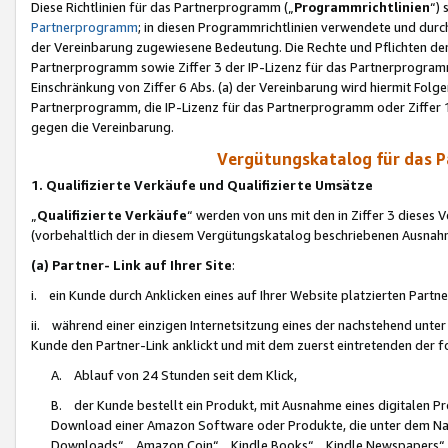
Diese Richtlinien für das Partnerprogramm („
Programmrichtlinien
“)
Partnerprogramm
; in diesen Programmrichtlinien verwendete und durch
der Vereinbarung zugewiesene Bedeutung. Die Rechte und Pflichten de
Partnerprogramm sowie Ziffer 3 der IP-Lizenz für das Partnerprogram
Einschränkung von Ziffer 6 Abs. (a) der Vereinbarung wird hiermit Fol
Partnerprogramm, die IP-Lizenz für das Partnerprogramm oder Ziffer 1
gegen die Vereinbarung.
Vergütungskatalog für das 
1. Qualifizierte Verkäufe und Qualifizierte Umsätze
„
Qualifizierte Verkäufe
“ werden von uns mit den in Ziffer 3 diese
(vorbehaltlich der in diesem Vergütungskatalog beschriebenen Ausnah
(a) Partner- Link auf Ihrer Site
:
i. ein Kunde durch Anklicken eines auf Ihrer Website platzierten Part
ii. während einer einzigen Internetsitzung eines der nachstehend unter (i)
Kunde den Partner-Link anklickt und mit dem zuerst eintretenden der f
A. Ablauf von 24 Stunden seit dem Klick,
B. der Kunde bestellt ein Produkt, mit Ausnahme eines digitalen P
Download einer Amazon Software oder Produkte, die unter dem N
Downloads“, „Amazon Coin“, „Kindle Books“, „Kindle Newspapers“, „