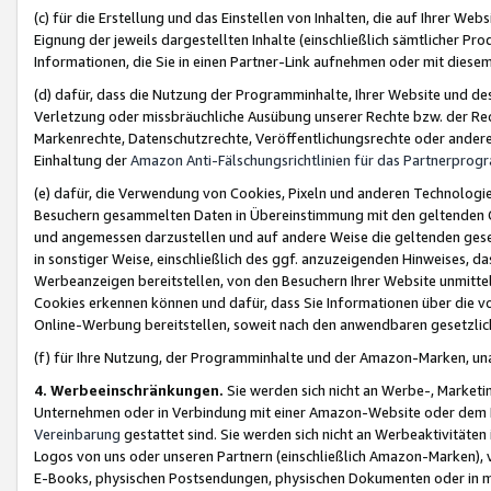
(c) für die Erstellung und das Einstellen von Inhalten, die auf Ihrer We
Eignung der jeweils dargestellten Inhalte (einschließlich sämtlicher 
Informationen, die Sie in einen Partner-Link aufnehmen oder mit diese
(d) dafür, dass die Nutzung der Programminhalte, Ihrer Website und des 
Verletzung oder missbräuchliche Ausübung unserer Rechte bzw. der Recht
Markenrechte, Datenschutzrechte, Veröffentlichungsrechte oder anderer
Einhaltung der
Amazon Anti-Fälschungsrichtlinien für das Partnerpro
(e) dafür, die Verwendung von Cookies, Pixeln und anderen Technologien
Besuchern gesammelten Daten in Übereinstimmung mit den geltenden Ge
und angemessen darzustellen und auf andere Weise die geltenden geset
in sonstiger Weise, einschließlich des ggf. anzuzeigenden Hinweises, d
Werbeanzeigen bereitstellen, von den Besuchern Ihrer Website unmitte
Cookies erkennen können und dafür, dass Sie Informationen über die v
Online-Werbung bereitstellen, soweit nach den anwendbaren gesetzlic
(f) für Ihre Nutzung, der Programminhalte und der Amazon-Marken, u
4. Werbeeinschränkungen.
Sie werden sich nicht an Werbe-, Market
Unternehmen oder in Verbindung mit einer Amazon-Website oder dem Pa
Vereinbarung
gestattet sind. Sie werden sich nicht an Werbeaktivitäten
Logos von uns oder unseren Partnern (einschließlich Amazon-Marken), 
E-Books, physischen Postsendungen, physischen Dokumenten oder in 