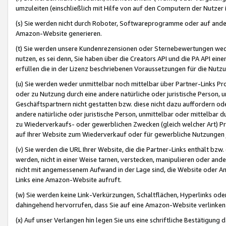
umzuleiten (einschließlich mit Hilfe von auf den Computern der Nutzer i
(s) Sie werden nicht durch Roboter, Softwareprogramme oder auf andere
Amazon-Website generieren.
(t) Sie werden unsere Kundenrezensionen oder Sternebewertungen wed
nutzen, es sei denn, Sie haben über die Creators API und die PA API e
erfüllen die in der Lizenz beschriebenen Voraussetzungen für die Nutzu
(u) Sie werden weder unmittelbar noch mittelbar über Partner-Links P
oder zu Nutzung durch eine andere natürliche oder juristische Person,
Geschäftspartnern nicht gestatten bzw. diese nicht dazu auffordern od
andere natürliche oder juristische Person, unmittelbar oder mittelbar
zu Wiederverkaufs- oder gewerblichen Zwecken (gleich welcher Art) 
auf Ihrer Website zum Wiederverkauf oder für gewerbliche Nutzungen 
(v) Sie werden die URL Ihrer Website, die die Partner-Links enthält b
werden, nicht in einer Weise tarnen, verstecken, manipulieren oder and
nicht mit angemessenem Aufwand in der Lage sind, die Website oder A
Links eine Amazon-Website aufruft.
(w) Sie werden keine Link-Verkürzungen, Schaltflächen, Hyperlinks ode
dahingehend hervorrufen, dass Sie auf eine Amazon-Website verlinken
(x) Auf unser Verlangen hin legen Sie uns eine schriftliche Bestätigung