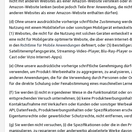
nicht mit anderen Websites als einer Amazon-Website verlinken oder i
Amazon-Website lenken (wobei jedoch Teile Ihrer Anwendung, die nich
anderen Websites als einer Amazon-Website enthalten dürfen).
(d) Ohne unsere ausdrückliche vorherige schriftliche Zustimmung werd
Nutzung mit einem Mobiltelefon oder sonstigen Mobilgerät entwickelt
(1) Websites, die nicht für die Nutzung mit solchen Geräten entwickelt
eine nicht für Mobilgeräte optimierte Website, die über einen Interne
in den
Richtlinie für Mobile Anwendungen
definiert, oder (3) Beistellge
Satellitenempfangsgeräte, Streaming-Video-Player, Blu-Ray-Player ode
Cast oder Vizio Internet-Apps).
(e) Ohne unsere ausdrückliche vorherige schriftliche Genehmigung dürfe
verwenden, um Produkt-Werbeinhalte zu aggregieren, zu analysieren, 
anderen Anwendungen, die für die Verwendung durch Personen oder Or
für die direkte Schulung oder Feinabstimmung eines maschinellen Lern
(f) Sie werden (i) nicht in irgendeiner Weise in die Funktionalität ode
entsprechenden Versuch unternehmen; (ii) keine Produktwerbungsinha
Kontaktaufnahme mit Verkäufern oder Kunden oder sonstiger Werbeaktiv
API, Datenfeeds, Produktwerbungsinhalten oder Spezifikationen erschei
Eigentumsrechte oder gewerblicher Schutzrechte, nicht entfernen, verd
(g) Sie werden nicht versuchen, (i) die Spezifikationen oder die in de
manipulieren, zu reparieren oder anderweitig abgeleitete Werke davon z