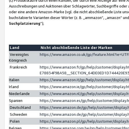
(c) Produktkäufe durch einen Kunden, der durch eine Anzeige auf eine 
Ausschreibungen und Auktionen über Schlagwörter, Suchbegriffe oder 
oder eine andere Amazon-Marke (vgl. die nicht abschließende Liste un
buchstabierte Varianten dieser Wörter (z. B. „ammazon“, „amaozn“ und „
Suchplatzierung
”);
Land
Nicht abschließende Liste der Marken
Vereinigtes
https://www.amazon.co.uk/gp/feature.html?ie=U
Königreich
Frankreich
https://www.amazon.fr/gp/help/customer/displa
E78834F9BA58__SECTION_64DE0ED1D744420E9
Italien
https://www.amazon.it/gp/help/customer/display
Irland
https://www.amazon.ie/gp/help/customer/displa
Niederlande
https://www.amazon.nl/gp/help/customer/display
Spanien
https://www.amazon.es/gp/help/customer/display
Deutschland
https://www.amazon.de/gp/help/customer/displa
Schweden
https://www.amazon.de/gp/help/customer/displa
Polen
https://www.amazon.pl/gp/help/customer/display
Belgien
https://www.amazon.com.be/gp/help/customer/d