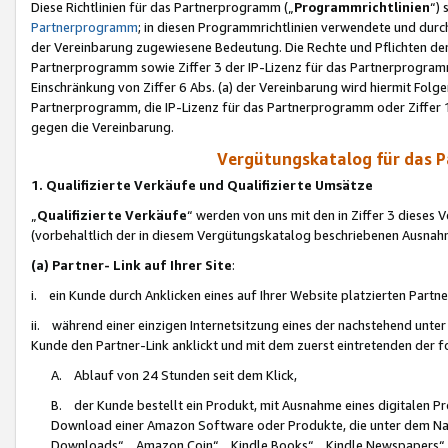
Diese Richtlinien für das Partnerprogramm („
Programmrichtlinien
“)
Partnerprogramm
; in diesen Programmrichtlinien verwendete und durch
der Vereinbarung zugewiesene Bedeutung. Die Rechte und Pflichten de
Partnerprogramm sowie Ziffer 3 der IP-Lizenz für das Partnerprogram
Einschränkung von Ziffer 6 Abs. (a) der Vereinbarung wird hiermit Fol
Partnerprogramm, die IP-Lizenz für das Partnerprogramm oder Ziffer 1
gegen die Vereinbarung.
Vergütungskatalog für das 
1. Qualifizierte Verkäufe und Qualifizierte Umsätze
„
Qualifizierte Verkäufe
“ werden von uns mit den in Ziffer 3 diese
(vorbehaltlich der in diesem Vergütungskatalog beschriebenen Ausnah
(a) Partner- Link auf Ihrer Site
:
i. ein Kunde durch Anklicken eines auf Ihrer Website platzierten Part
ii. während einer einzigen Internetsitzung eines der nachstehend unter (i)
Kunde den Partner-Link anklickt und mit dem zuerst eintretenden der f
A. Ablauf von 24 Stunden seit dem Klick,
B. der Kunde bestellt ein Produkt, mit Ausnahme eines digitalen P
Download einer Amazon Software oder Produkte, die unter dem N
Downloads“, „Amazon Coin“, „Kindle Books“, „Kindle Newspapers“, „