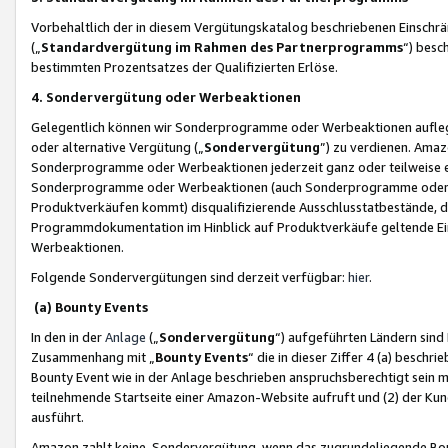
Vorbehaltlich der in diesem Vergütungskatalog beschriebenen Einschr
(„
Standardvergütung im Rahmen des Partnerprogramms
“) besc
bestimmten Prozentsatzes der Qualifizierten Erlöse.
4. Sondervergütung oder Werbeaktionen
Gelegentlich können wir Sonderprogramme oder Werbeaktionen auflegen,
oder alternative Vergütung („
Sondervergütung
”) zu verdienen. Amazo
Sonderprogramme oder Werbeaktionen jederzeit ganz oder teilweise einz
Sonderprogramme oder Werbeaktionen (auch Sonderprogramme oder We
Produktverkäufen kommt) disqualifizierende Ausschlusstatbestände, di
Programmdokumentation im Hinblick auf Produktverkäufe geltende E
Werbeaktionen.
Folgende Sondervergütungen sind derzeit verfügbar:
hier
.
(a) Bounty Events
In den in der
Anlage
(„
Sondervergütung
“) aufgeführten Ländern sind
Zusammenhang mit „
Bounty Events
“ die in dieser Ziffer 4 (a) besch
Bounty Event wie in der Anlage beschrieben anspruchsberechtigt sein mu
teilnehmende Startseite einer Amazon-Website aufruft und (2) der Kun
ausführt.
Amazon zahlt keine Sondervergütung, wenn das zugrundeliegende Boun