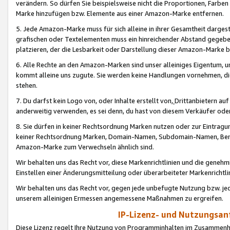
verändern. So dürfen Sie beispielsweise nicht die Proportionen, Farb
Marke hinzufügen bzw. Elemente aus einer Amazon-Marke entfernen.
5. Jede Amazon-Marke muss für sich alleine in ihrer Gesamtheit darge
grafischen oder Textelementen muss ein hinreichender Abstand gegebe
platzieren, der die Lesbarkeit oder Darstellung dieser Amazon-Marke b
6. Alle Rechte an den Amazon-Marken sind unser alleiniges Eigentum, 
kommt alleine uns zugute. Sie werden keine Handlungen vornehmen, 
stehen.
7. Du darfst kein Logo von, oder Inhalte erstellt von,
Drittanbietern au
anderweitig verwenden, es sei denn, du hast von diesem Verkäufer oder
8. Sie dürfen in keiner Rechtsordnung Marken nutzen oder zur Eintragu
keiner Rechtsordnung Marken, Domain-Namen, Subdomain-Namen, Benu
Amazon-Marke zum Verwechseln ähnlich sind.
Wir behalten uns das Recht vor, diese Markenrichtlinien und die gene
Einstellen einer Änderungsmitteilung oder überarbeiteter Markenricht
Wir behalten uns das Recht vor, gegen jede unbefugte Nutzung bzw. jede 
unserem alleinigen Ermessen angemessene Maßnahmen zu ergreifen.
IP-Lizenz- und Nutzungsan
Diese Lizenz regelt Ihre Nutzung von Programminhalten im Zusammen