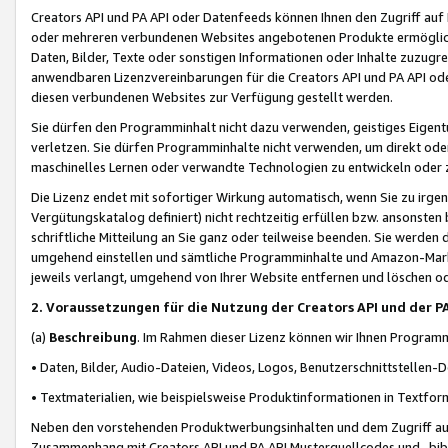
Creators API und PA API oder Datenfeeds können Ihnen den Zugriff auf D
oder mehreren verbundenen Websites angebotenen Produkte ermögliche
Daten, Bilder, Texte oder sonstigen Informationen oder Inhalte zuzugre
anwendbaren Lizenzvereinbarungen für die Creators API und PA API od
diesen verbundenen Websites zur Verfügung gestellt werden.
Sie dürfen den Programminhalt nicht dazu verwenden, geistiges Eigent
verletzen. Sie dürfen Programminhalte nicht verwenden, um direkt ode
maschinelles Lernen oder verwandte Technologien zu entwickeln oder zu
Die Lizenz endet mit sofortiger Wirkung automatisch, wenn Sie zu irg
Vergütungskatalog definiert) nicht rechtzeitig erfüllen bzw. ansonsten
schriftliche Mitteilung an Sie ganz oder teilweise beenden. Sie werden
umgehend einstellen und sämtliche Programminhalte und Amazon-Marke
jeweils verlangt, umgehend von Ihrer Website entfernen und löschen od
2. Voraussetzungen für die Nutzung der Creators API und der P
(a)
Beschreibung
. Im Rahmen dieser Lizenz können wir Ihnen Programmi
• Daten, Bilder, Audio-Dateien, Videos, Logos, Benutzerschnittstellen-
• Textmaterialien, wie beispielsweise Produktinformationen in Textfor
Neben den vorstehenden Produktwerbungsinhalten und dem Zugriff auf 
Zusammenhang mit Creators API und PA API Musterquellcodes und -bibli