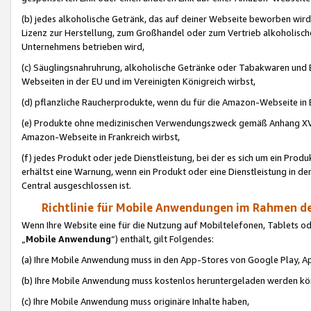
(b) jedes alkoholische Getränk, das auf deiner Webseite beworben wird
Lizenz zur Herstellung, zum Großhandel oder zum Vertrieb alkoholisch
Unternehmens betrieben wird,
(c) Säuglingsnahruhrung, alkoholische Getränke oder Tabakwaren und E
Webseiten in der EU und im Vereinigten Königreich wirbst,
(d) pflanzliche Raucherprodukte, wenn du für die Amazon-Webseite in B
(e) Produkte ohne medizinischen Verwendungszweck gemäß Anhang XVI 
Amazon-Webseite in Frankreich wirbst,
(f) jedes Produkt oder jede Dienstleistung, bei der es sich um ein Prod
erhältst eine Warnung, wenn ein Produkt oder eine Dienstleistung in de
Central ausgeschlossen ist.
Richtlinie für Mobile Anwendungen im Rahmen de
Wenn Ihre Website eine für die Nutzung auf Mobiltelefonen, Tablets 
„
Mobile Anwendung
“) enthält, gilt Folgendes:
(a) Ihre Mobile Anwendung muss in den App-Stores von Google Play, A
(b) Ihre Mobile Anwendung muss kostenlos heruntergeladen werden könn
(c) Ihre Mobile Anwendung muss originäre Inhalte haben,