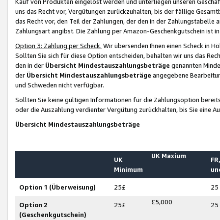
Kauf von Produkten eingelöst werden und unterliegen unseren Geschäf
uns das Recht vor, Vergütungen zurückzuhalten, bis der fällige Gesamt
das Recht vor, den Teil der Zahlungen, der den in der Zahlungstabelle 
Zahlungsart angibst. Die Zahlung per Amazon-Geschenkgutschein ist in
Option 3: Zahlung per Scheck.
Wir übersenden Ihnen einen Scheck in Höh
Sollten Sie sich für diese Option entscheiden, behalten wir uns das Rec
den in der
Übersicht Mindestauszahlungsbeträge
genannten Mindest
der
Übersicht Mindestauszahlungsbeträge
angegebene Bearbeitung
und Schweden nicht verfügbar.
Sollten Sie keine gültigen Informationen für die Zahlungsoption bereit
oder die Auszahlung verdienter Vergütung zurückhalten, bis Sie eine A
Übersicht Mindestauszahlungsbeträge
UK Maxium
UK
FR,
Minimum
un
Option 1 (Überweisung)
25£
25
£5,000
Option 2
25£
25
(Geschenkgutschein)