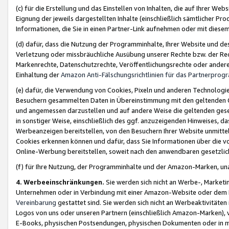
(c) für die Erstellung und das Einstellen von Inhalten, die auf Ihrer We
Eignung der jeweils dargestellten Inhalte (einschließlich sämtlicher 
Informationen, die Sie in einen Partner-Link aufnehmen oder mit diese
(d) dafür, dass die Nutzung der Programminhalte, Ihrer Website und des 
Verletzung oder missbräuchliche Ausübung unserer Rechte bzw. der Recht
Markenrechte, Datenschutzrechte, Veröffentlichungsrechte oder anderer
Einhaltung der
Amazon Anti-Fälschungsrichtlinien für das Partnerpro
(e) dafür, die Verwendung von Cookies, Pixeln und anderen Technologien
Besuchern gesammelten Daten in Übereinstimmung mit den geltenden Ge
und angemessen darzustellen und auf andere Weise die geltenden geset
in sonstiger Weise, einschließlich des ggf. anzuzeigenden Hinweises, d
Werbeanzeigen bereitstellen, von den Besuchern Ihrer Website unmitte
Cookies erkennen können und dafür, dass Sie Informationen über die v
Online-Werbung bereitstellen, soweit nach den anwendbaren gesetzlic
(f) für Ihre Nutzung, der Programminhalte und der Amazon-Marken, u
4. Werbeeinschränkungen.
Sie werden sich nicht an Werbe-, Market
Unternehmen oder in Verbindung mit einer Amazon-Website oder dem Pa
Vereinbarung
gestattet sind. Sie werden sich nicht an Werbeaktivitäten
Logos von uns oder unseren Partnern (einschließlich Amazon-Marken), 
E-Books, physischen Postsendungen, physischen Dokumenten oder in 