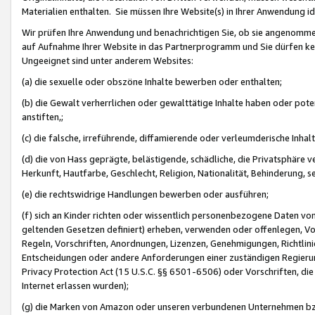
Materialien enthalten. Sie müssen Ihre Website(s) in Ihrer Anwendung ide
Wir prüfen Ihre Anwendung und benachrichtigen Sie, ob sie angenommen
auf Aufnahme Ihrer Website in das Partnerprogramm und Sie dürfen kei
Ungeeignet sind unter anderem Websites:
(a) die sexuelle oder obszöne Inhalte bewerben oder enthalten;
(b) die Gewalt verherrlichen oder gewalttätige Inhalte haben oder pot
anstiften,;
(c) die falsche, irreführende, diffamierende oder verleumderische Inha
(d) die von Hass geprägte, belästigende, schädliche, die Privatsphäre v
Herkunft, Hautfarbe, Geschlecht, Religion, Nationalität, Behinderung, 
(e) die rechtswidrige Handlungen bewerben oder ausführen;
(f) sich an Kinder richten oder wissentlich personenbezogene Daten vo
geltenden Gesetzen definiert) erheben, verwenden oder offenlegen, Vo
Regeln, Vorschriften, Anordnungen, Lizenzen, Genehmigungen, Richtlini
Entscheidungen oder andere Anforderungen einer zuständigen Regierung
Privacy Protection Act (15 U.S.C. §§ 6501-6506) oder Vorschriften, di
Internet erlassen wurden);
(g) die Marken von Amazon oder unseren verbundenen Unternehmen b