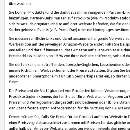
überwachen).
Sie können Produkte (und die damit zusammenhängenden Partner-Links)
hinzufügen. Partner-Links müssen auf Produkte (wie im Produktkatalog de
sich zusätzlich originäre Inhalte auf Ihrer Website befinden, die für 
Suchergebnisse, Events (z. B. Prime Day) oder die Homepages bestimmte
Sie müssen sämtliche Links und damit zusammenhängende Verweise auf z
Werbeaktion auf der jeweiligen Amazon-Website endet. Falls Sie beisp
einstellen und darauf hinweisen, dass Amazon auf ausgewählte Kleidun
Preisnachlass in Höhe von 15 % von Ihrer Website entfernen, sobald di
Sie dürfen keine unzutreffenden, überschwänglichen, täuschenden od
unsere Richtlinien, Werbeaktionen oder Preise aufstellen. Stellen Sie 
angebotenen Smartphone mit 64 GB Speicherkapazität ein, so dürfen S
führt.
Die Preise und die Verfügbarkeit von Produkten können Veränderungen 
Produkte ändern können, dürfen Sie auf Ihrer Website nur Angaben zu P
Preisen und Verfügbarkeit dargestellt sind bedienen oder (b) Sie Daten
der Lizenz festgelegten Anforderungen für die Nutzung von PA API einh
Ferner müssen Sie, falls Sie Preise für ein Produkt auf Ihrer Website in 
einer Preisvergleichsmaschine) zusammen mit Preisen für das gleiche o
außerhalb der Amazon-Website angeboten werden, jeweils den niedrigst