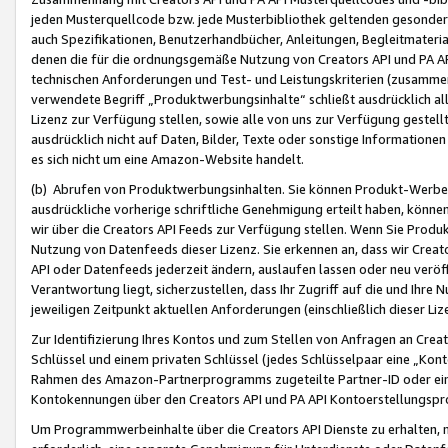
jeden Musterquellcode bzw. jede Musterbibliothek geltenden gesonder
auch Spezifikationen, Benutzerhandbücher, Anleitungen, Begleitmaterial
denen die für die ordnungsgemäße Nutzung von Creators API und PA A
technischen Anforderungen und Test- und Leistungskriterien (zusammen
verwendete Begriff „Produktwerbungsinhalte“ schließt ausdrücklich al
Lizenz zur Verfügung stellen, sowie alle von uns zur Verfügung gestel
ausdrücklich nicht auf Daten, Bilder, Texte oder sonstige Informatione
es sich nicht um eine Amazon-Website handelt.
(b) Abrufen von Produktwerbungsinhalten. Sie können Produkt-Werbein
ausdrückliche vorherige schriftliche Genehmigung erteilt haben, könn
wir über die Creators API Feeds zur Verfügung stellen. Wenn Sie Produk
Nutzung von Datenfeeds dieser Lizenz. Sie erkennen an, dass wir Creat
API oder Datenfeeds jederzeit ändern, auslaufen lassen oder neu veröffe
Verantwortung liegt, sicherzustellen, dass Ihr Zugriff auf die und Ihr
jeweiligen Zeitpunkt aktuellen Anforderungen (einschließlich dieser Liz
Zur Identifizierung Ihres Kontos und zum Stellen von Anfragen an Crea
Schlüssel und einem privaten Schlüssel (jedes Schlüsselpaar eine „Kon
Rahmen des Amazon-Partnerprogramms zugeteilte Partner-ID oder ein
Kontokennungen über den Creators API und PA API Kontoerstellungspro
Um Programmwerbeinhalte über die Creators API Dienste zu erhalten, m