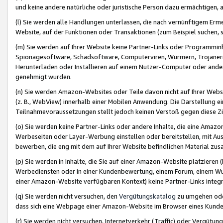
und keine andere natürliche oder juristische Person dazu ermächtigen, a
(l) Sie werden alle Handlungen unterlassen, die nach vernünftigem Erme
Website, auf der Funktionen oder Transaktionen (zum Beispiel suchen, s
(m) Sie werden auf Ihrer Website keine Partner-Links oder Programmin
Spionagesoftware, Schadsoftware, Computerviren, Würmern, Trojaner
Herunterladen oder Installieren auf einem Nutzer-Computer oder ande
genehmigt wurden.
(n) Sie werden Amazon-Websites oder Teile davon nicht auf Ihrer Websi
(z. B., WebView) innerhalb einer Mobilen Anwendung. Die Darstellung ein
Teilnahmevoraussetzungen stellt jedoch keinen Verstoß gegen diese Zif
(o) Sie werden keine Partner-Links oder andere Inhalte, die eine Am
Werbeseiten oder Layer-Werbung einstellen oder bereitstellen, mit Au
bewerben, die eng mit dem auf Ihrer Website befindlichen Material z
(p) Sie werden in Inhalte, die Sie auf einer Amazon-Website platzier
Werbediensten oder in einer Kundenbewertung, einem Forum, einem Wun
einer Amazon-Website verfügbaren Kontext) keine Partner-Links integr
(q) Sie werden nicht versuchen, den
Vergütungskatalog
zu umgehen oder
dass sich eine Webpage einer Amazon-Website im Browser eines Kunden 
(r) Sie werden nicht versuchen, Internetverkehr (Traffic) oder Vergü