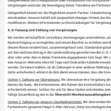
(beispielsweise durch Manipulation oder Kombination von Attributions-
Vergütungen und/oder der Beendigung deiner Teilnahme am Partnerp
Gelegentlich können wir die Möglichkeit unserer Partner, Standardv
einschränken. Amazon behält sich (ungeachtet etwaiger Fristen) das Re
modifizieren. Weitere Informationen zu Einschränkungen für Vergütung
6. Erfassung und Zahlung von Vergütungen
Wir werden wirtschaftlich vertretbare Anstrengungen unternehmen, um 
Nachverfolgung zu ermöglichen und unsere Berichte zu erstellen und di
diesem Monat verdient hast, zusammengefasst sind. Standardvergütung
auf den nächsten Betrag in der Landeswährung gerundet werden (z. B. C
über oder unter dem in deiner Preiskarte angegebenen Satz liegt. Wir
eine Amazon-Webseite etwa 60 Tage nach Ende jedes Kalendermonats, i
wurden. Du kannst wählen, ob du Zahlungen in einer anderen Währung
dafür entscheidest, erklärst du dich damit einverstanden, dass die K
Option 1: Zahlung per Überweisung.
Wir überweisen Ihre Vergütung dir
Namen der Bank, die Kontonummer, den Namen des Kontoinhabers bzw. a
erforderlich) nennen. Sollten Sie sich für diese Option entscheiden, be
fällige Gesamtbetrag den in der
Übersicht Mindestauszahlungsbet
Option 2: Zahlung per Amazon-Geschenkgutschein.
Wir übersenden Ihne
Partnerkonto genannte Haupt-E-Mail-Adresse. Diese Geschenkgutschei