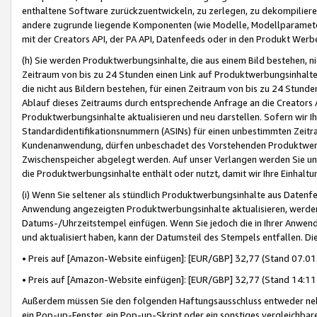
enthaltene Software zurückzuentwickeln, zu zerlegen, zu dekompilier
andere zugrunde liegende Komponenten (wie Modelle, Modellparameter
mit der Creators API, der PA API, Datenfeeds oder in den Produkt Werb
(h) Sie werden Produktwerbungsinhalte, die aus einem Bild bestehen, ni
Zeitraum von bis zu 24 Stunden einen Link auf Produktwerbungsinhalte
die nicht aus Bildern bestehen, für einen Zeitraum von bis zu 24 Stund
Ablauf dieses Zeitraums durch entsprechende Anfrage an die Creators 
Produktwerbungsinhalte aktualisieren und neu darstellen. Sofern wir Ih
Standardidentifikationsnummern (ASINs) für einen unbestimmten Zeitra
Kundenanwendung, dürfen unbeschadet des Vorstehenden Produktwerbu
Zwischenspeicher abgelegt werden. Auf unser Verlangen werden Sie un
die Produktwerbungsinhalte enthält oder nutzt, damit wir Ihre Einhalt
(i) Wenn Sie seltener als stündlich Produktwerbungsinhalte aus Datenfe
Anwendung angezeigten Produktwerbungsinhalte aktualisieren, werden 
Datums-/Uhrzeitstempel einfügen. Wenn Sie jedoch die in Ihrer Anwe
und aktualisiert haben, kann der Datumsteil des Stempels entfallen. Dies
• Preis auf [Amazon-Website einfügen]: [EUR/GBP] 32,77 (Stand 07.01.
• Preis auf [Amazon-Website einfügen]: [EUR/GBP] 32,77 (Stand 14:11 
Außerdem müssen Sie den folgenden Haftungsausschluss entweder neb
ein Pop-up-Fenster, ein Pop-up-Skript oder ein sonstiges vergleichba