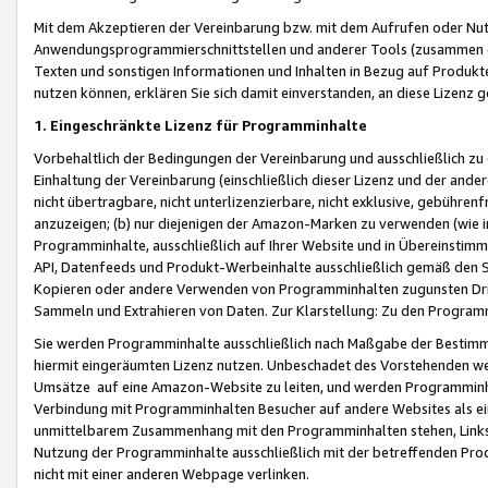
Mit dem Akzeptieren der Vereinbarung bzw. mit dem Aufrufen oder Nutz
Anwendungsprogrammierschnittstellen und anderer Tools (zusammen die
Texten und sonstigen Informationen und Inhalten in Bezug auf Produkte
nutzen können, erklären Sie sich damit einverstanden, an diese Lizenz 
1. Eingeschränkte Lizenz für Programminhalte
Vorbehaltlich der Bedingungen der Vereinbarung und ausschließlich z
Einhaltung der Vereinbarung (einschließlich dieser Lizenz und der ande
nicht übertragbare, nicht unterlizenzierbare, nicht exklusive, gebühren
anzuzeigen; (b) nur diejenigen der Amazon-Marken zu verwenden (wie in 
Programminhalte, ausschließlich auf Ihrer Website und in Übereinstimmu
API, Datenfeeds und Produkt-Werbeinhalte ausschließlich gemäß den Spe
Kopieren oder andere Verwenden von Programminhalten zugunsten Dri
Sammeln und Extrahieren von Daten. Zur Klarstellung: Zu den Program
Sie werden Programminhalte ausschließlich nach Maßgabe der Besti
hiermit eingeräumten Lizenz nutzen. Unbeschadet des Vorstehenden we
Umsätze auf eine Amazon-Website zu leiten, und werden Programminhal
Verbindung mit Programminhalten Besucher auf andere Websites als ein
unmittelbarem Zusammenhang mit den Programminhalten stehen, Links z
Nutzung der Programminhalte ausschließlich mit der betreffenden Pr
nicht mit einer anderen Webpage verlinken.