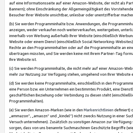
auf eine Informationsseite auf einer Amazon-Website, der nicht als Part
Bannern); ohne Einschränkung der Allgemeingültigkeit des Vorstehende
Besucher Ihrer Website unsichtbar, unlesbar oder unentzifferbar mache
(b) Sie werden Programminhalte bzw. Anwendungen, die Programminhalt
anzeigen, weder verkaufen noch weiterverkaufen, weitergeben, unterli
innerhalb von Werbung außerhalb Ihrer Website (einschließlich Werbun
Website oder einem Dienst (einschließlich Social Networking-Website
Rechte an den Programminhalten oder auf die Programminhalte an eine a
übertragen müssten, und Sie werden keine mit Ihrem Partner-Tag formati
Ihre Website ist.
(c) Sie werden Programminhalte, die nicht mehr auf einer Amazon-Websit
mehr zur Nutzung zur Verfügung stehen, umgehend von Ihrer Website e
(d) Sie werden keine Programminhalte, einschließlich in den Programmin
eine Person bzw. ein Unternehmen ein bestimmtes Produkt, eine Dienstle
geschäftlichen Beziehung oder Verbindung zu diesen steht (einschließli
Programminhalten).
(e) Sie werden Amazon-Marken (wie in den
Markenrichtlinien
definiert) 
„ammazon“, „amaozn“ und „kindel“) nicht zwecks Nutzung in einer Suc
Versuch unternehmen). Zusätzlich zu sonstigen Amazon zur Verfügung 
sorgen, dass von uns benannte Suchmaschinen Geschützte Begriffe (wie 