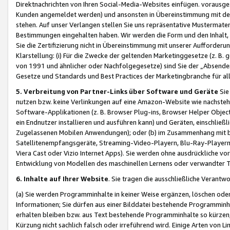
Direktnachrichten von Ihren Social-Media-Websites einfügen. vorausg
Kunden angemeldet werden) und ansonsten in Übereinstimmung mit der
stehen. Auf unser Verlangen stellen Sie uns repräsentative Mustermater
Bestimmungen eingehalten haben. Wir werden die Form und den Inhalt, di
Sie die Zertifizierung nicht in Übereinstimmung mit unserer Aufforderu
Klarstellung: (i) Für die Zwecke der geltenden Marketinggesetze (z. 
von 1991 und ähnlicher oder Nachfolgegesetze) sind Sie der „Absender“ j
Gesetze und Standards und Best Practices der Marketingbranche für 
5. Verbreitung von Partner-Links über Software und Geräte
Sie
nutzen bzw. keine Verlinkungen auf eine Amazon-Website wie nachsteh
Software-Applikationen (z. B. Browser Plug-ins, Browser Helper Objec
ein Endnutzer installieren und ausführen kann) und Geräten, einschlie
Zugelassenen Mobilen Anwendungen); oder (b) im Zusammenhang mit bzw.
Satellitenempfangsgeräte, Streaming-Video-Playern, Blu-Ray-Playern 
Viera Cast oder Vizio Internet Apps). Sie werden ohne ausdrückliche v
Entwicklung von Modellen des maschinellen Lernens oder verwandter 
6. Inhalte auf Ihrer Website
. Sie tragen die ausschließliche Verantwo
(a) Sie werden Programminhalte in keiner Weise ergänzen, löschen oder
Informationen; Sie dürfen aus einer Bilddatei bestehende Programminhal
erhalten bleiben bzw. aus Text bestehende Programminhalte so kürzen, 
Kürzung nicht sachlich falsch oder irreführend wird. Einige Arten von L