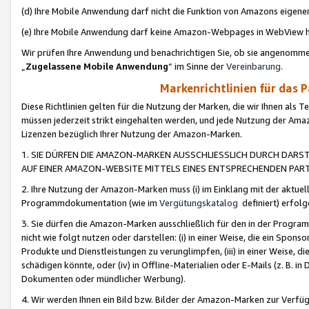
(d) Ihre Mobile Anwendung darf nicht die Funktion von Amazons eige
(e) Ihre Mobile Anwendung darf keine Amazon-Webpages in WebView 
Wir prüfen Ihre Anwendung und benachrichtigen Sie, ob sie angenomm
„
Zugelassene Mobile Anwendung
“ im Sinne der
Vereinbarung
.
Markenrichtlinien für das 
Diese Richtlinien gelten für die Nutzung der Marken, die wir Ihnen als 
müssen jederzeit strikt eingehalten werden, und jede Nutzung der Ama
Lizenzen bezüglich Ihrer Nutzung der Amazon-Marken.
1. SIE DÜRFEN DIE AMAZON-MARKEN AUSSCHLIESSLICH DURCH DARS
AUF EINER AMAZON-WEBSITE MITTELS EINES ENTSPRECHENDEN PART
2. Ihre Nutzung der Amazon-Marken muss (i) im Einklang mit der aktuells
Programmdokumentation (wie im
Vergütungskatalog
definiert) erfolg
3. Sie dürfen die Amazon-Marken ausschließlich für den in der Progr
nicht wie folgt nutzen oder darstellen: (i) in einer Weise, die ein Spo
Produkte und Dienstleistungen zu verunglimpfen, (iii) in einer Weise
schädigen könnte, oder (iv) in Offline-Materialien oder E-Mails (z. B.
Dokumenten oder mündlicher Werbung).
4. Wir werden Ihnen ein Bild bzw. Bilder der Amazon-Marken zur Verfüg