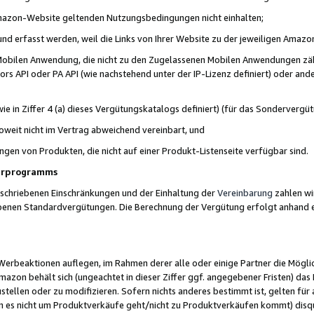
 Amazon-Website geltenden Nutzungsbedingungen nicht einhalten;
t und erfasst werden, weil die Links von Ihrer Website zu der jeweiligen Am
 Mobilen Anwendung, die nicht zu den Zugelassenen Mobilen Anwendungen zählt
s API oder PA API (wie nachstehend unter der IP-Lizenz definiert) oder ander
ie in Ziffer 4 (a) dieses Vergütungskatalogs definiert) (für das Sonderverg
weit nicht im Vertrag abweichend vereinbart, und
ngen von Produkten, die nicht auf einer Produkt-Listenseite verfügbar sind.
nerprogramms
eschriebenen Einschränkungen und der Einhaltung der
Vereinbarung
zahlen wir
ebenen Standardvergütungen. Die Berechnung der Vergütung erfolgt anhand e
beaktionen auflegen, im Rahmen derer alle oder einige Partner die Möglichk
Amazon behält sich (ungeachtet in dieser Ziffer ggf. angegebener Fristen) d
ustellen oder zu modifizieren. Sofern nichts anderes bestimmt ist, gelten 
s nicht um Produktverkäufe geht/nicht zu Produktverkäufen kommt) disqua