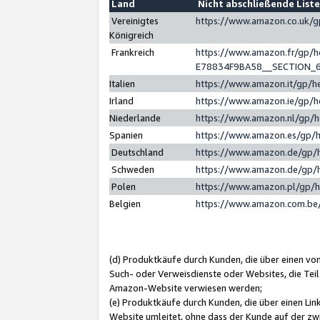
Land
Nicht abschließende List
Vereinigtes
https://www.amazon.co.uk/
Königreich
Frankreich
https://www.amazon.fr/gp/
E78834F9BA58__SECTION_
Italien
https://www.amazon.it/gp/h
Irland
https://www.amazon.ie/gp/
Niederlande
https://www.amazon.nl/gp/
Spanien
https://www.amazon.es/gp/
Deutschland
https://www.amazon.de/gp/
Schweden
https://www.amazon.de/gp/
Polen
https://www.amazon.pl/gp/
Belgien
https://www.amazon.com.be
(d) Produktkäufe durch Kunden, die über einen vo
Such- oder Verweisdienste oder Websites, die Teil
Amazon-Website verwiesen werden;
(e) Produktkäufe durch Kunden, die über einen Li
Website umleitet, ohne dass der Kunde auf der zw