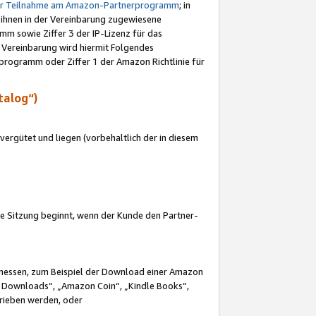
ur Teilnahme am Amazon-Partnerprogramm
; in
 ihnen in der Vereinbarung zugewiesene
m sowie Ziffer 3 der IP-Lizenz für das
 Vereinbarung wird hiermit Folgendes
programm oder Ziffer 1 der Amazon Richtlinie für
talog“)
ergütet und liegen (vorbehaltlich der in diesem
i die Sitzung beginnt, wenn der Kunde den Partner-
Ermessen, zum Beispiel der Download einer Amazon
 Downloads“, „Amazon Coin“, „Kindle Books“,
trieben werden, oder