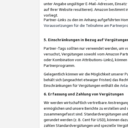
unter Angabe ungültiger E-Mail-Adressen, Einsatz
auf Ihrer Website resultieren). Amazon bestimmt i
vorliegt.
Partner-Links zu den im Anhang aufgeführten Hom
Voraussetzungen für die Teilnahme am Partnerp
5. Einschränkungen in Bezug auf Vergütunge
Partner-Tags sollten nur verwendet werden, um von 
versuchst, Vergütungen sowohl vom Amazon Partn
oder Kombination von Attributions-Links), könne
Partnerprogramm.
Gelegentlich können wir die Möglichkeit unsere
behält sich (ungeachtet etwaiger Fristen) das Rec
Einschränkungen für Vergütungen enthält die
Anla
6. Erfassung und Zahlung von Vergütungen
Wir werden wirtschaftlich vertretbare Anstrengu
ermöglichen und unsere Berichte zu erstellen und 
zusammengefasst sind. Standardvergütungen und s
gerundet werden (z. B. Cent für USD), können dazu
zahlen Standardvergütungen und spezielle Vergüt