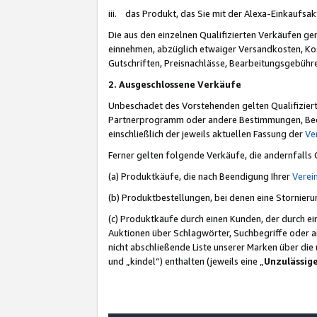
iii. das Produkt, das Sie mit der Alexa-Einkaufsa
Die aus den einzelnen Qualifizierten Verkäufen gen
einnehmen, abzüglich etwaiger Versandkosten, Ko
Gutschriften, Preisnachlässe, Bearbeitungsgebühr
2. Ausgeschlossene Verkäufe
Unbeschadet des Vorstehenden gelten Qualifiziert
Partnerprogramm oder andere Bestimmungen, Beding
einschließlich der jeweils aktuellen Fassung der
Ve
Ferner gelten folgende Verkäufe, die andernfalls
(a) Produktkäufe, die nach Beendigung Ihrer
Verei
(b) Produktbestellungen, bei denen eine Stornier
(c) Produktkäufe durch einen Kunden, der durch e
Auktionen über Schlagwörter, Suchbegriffe oder a
nicht abschließende Liste unserer Marken über di
und „kindel“) enthalten (jeweils eine „
Unzulässig