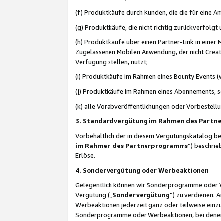
(f) Produktkäufe durch Kunden, die die für eine
(g) Produktkäufe, die nicht richtig zurückverfolg
(h) Produktkäufe über einen Partner-Link in einer
Zugelassenen Mobilen Anwendung, der nicht Creator
Verfügung stellen, nutzt;
(i) Produktkäufe im Rahmen eines Bounty Events (w
(j) Produktkäufe im Rahmen eines Abonnements, so
(k) alle Vorabveröffentlichungen oder Vorbestellu
3. Standardvergütung im Rahmen des Part
Vorbehaltlich der in diesem Vergütungskatalog b
im Rahmen des Partnerprogramms
“) beschri
Erlöse.
4. Sondervergütung oder Werbeaktionen
Gelegentlich können wir Sonderprogramme oder Wer
Vergütung („
Sondervergütung
”) zu verdienen. 
Werbeaktionen jederzeit ganz oder teilweise einz
Sonderprogramme oder Werbeaktionen, bei denen e