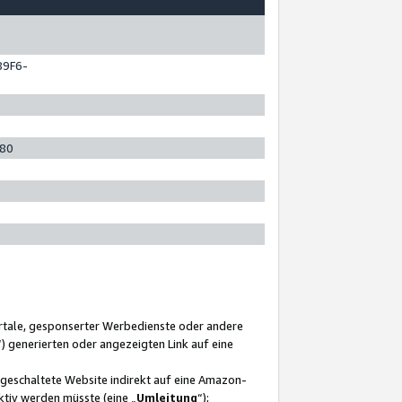
89F6-
280
ortale, gesponserter Werbedienste oder andere
“) generierten oder angezeigten Link auf eine
ngeschaltete Website indirekt auf eine Amazon-
ktiv werden müsste (eine „
Umleitung
“);