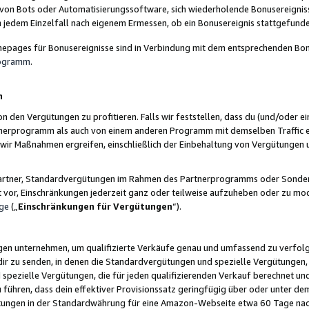
 von Bots oder Automatisierungssoftware, sich wiederholende Bonusereignisse
n jedem Einzelfall nach eigenem Ermessen, ob ein Bonusereignis stattgefund
epages für Bonusereignisse sind in Verbindung mit dem entsprechenden Bonu
rogramm
.
n
den Vergütungen zu profitieren. Falls wir feststellen, dass du (und/oder ein
erprogramm als auch von einem anderen Programm mit demselben Traffic ei
n wir Maßnahmen ergreifen, einschließlich der Einbehaltung von Vergütunge
r Partner, Standardvergütungen im Rahmen des Partnerprogramms oder Sonde
ht vor, Einschränkungen jederzeit ganz oder teilweise aufzuheben oder zu mod
ge
(„
Einschränkungen für Vergütungen
“).
ngen unternehmen, um qualifizierte Verkäufe genau und umfassend zu verfol
dir zu senden, in denen die Standardvergütungen und spezielle Vergütungen, 
pezielle Vergütungen, die für jeden qualifizierenden Verkauf berechnet un
 führen, dass dein effektiver Provisionssatz geringfügig über oder unter dem
ungen in der Standardwährung für eine Amazon-Webseite etwa 60 Tage nach