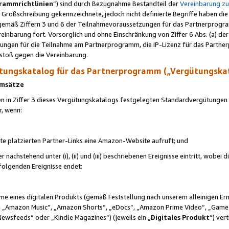
rammrichtlinien
“) sind durch Bezugnahme Bestandteil der
Vereinbarung z
Großschreibung gekennzeichnete, jedoch nicht definierte Begriffe haben die
 gemäß Ziffern 3 und 6 der Teilnahmevoraussetzungen für das Partnerprogram
nbarung fort. Vorsorglich und ohne Einschränkung von Ziffer 6 Abs. (a) der
ungen für die Teilnahme am Partnerprogramm, die IP-Lizenz für das Partner
rstoß gegen die Vereinbarung.
ungskatalog für das Partnerprogramm („Vergütungska
 Umsätze
n in Ziffer 3 dieses Vergütungskatalogs festgelegten Standardvergütungen v
r, wenn:
ite platzierten Partner-Links eine Amazon-Website aufruft; und
r nachstehend unter (i), (ii) und (iii) beschriebenen Ereignisse eintritt, wobe
 folgenden Ereignisse endet:
hme eines digitalen Produkts (gemäß Feststellung nach unserem alleinigen 
 „Amazon Music“, „Amazon Shorts“, „eDocs“, „Amazon Prime Video“, „Game
Newsfeeds“ oder „Kindle Magazines“) (jeweils ein „
Digitales Produkt
“) ver