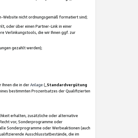
azon-Website nicht ordnungsgemäß formatiert sind;
, oder über einen Partner-Link in einer
e Verlinkungstools, die wir Ihnen ggf. zur
ütungen gezahlt werden);
 Ihnen die in der
Anlage
(„
Standardvergütung
ines bestimmten Prozentsatzes der Qualifizierten
eit erhalten, zusätzliche oder alternative
as Recht vor, Sonderprogramme oder
für alle Sonderprogramme oder Werbeaktionen (auch
lifizierende Ausschlusstatbestände, die im