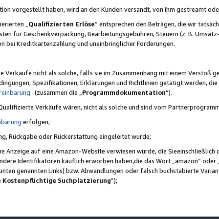
ktion vorgestellt haben, wird an den Kunden versandt, von ihm gestreamt od
erierten „
Qualifizierten Erlöse
“ entsprechen den Beträgen, die wir tatsäch
sten für Geschenkverpackung, Bearbeitungsgebühren, Steuern (z. B. Umsatz-
en bei Kreditkartenzahlung und uneinbringlicher Forderungen.
e Verkäufe nicht als solche, falls sie im Zusammenhang mit einem Verstoß 
ungen, Spezifikationen, Erklärungen und Richtlinien getätigt werden, die 
reinbarung
(zusammen die „
Programmdokumentation
“).
 Qualifizierte Verkäufe wären, nicht als solche und sind vom Partnerprogra
nbarung
erfolgen;
ung, Rückgabe oder Rückerstattung eingeleitet wurde;
ine Anzeige auf eine Amazon-Website verwiesen wurde, die Sieeinschließlich
ndere Identifikatoren käuflich erworben haben,die das Wort „amazon“ oder 
e unten genannten Links) bzw. Abwandlungen oder falsch buchstabierte Varia
e Kostenpflichtige Suchplatzierung
”);