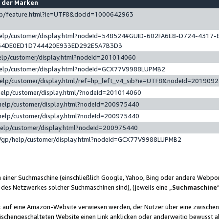
e der Marken
gp/feature.html?ie=UTF8&docId=1000642963
help/customer/display.html?nodeId=548524#GUID-602FA6E8-D724-4317-
64DE0ED1D744420E933ED292E5A7B3D3
elp/customer/display.html?nodeId=201014060
help/customer/display.html?nodeId=GCX77V9988LUPMB2
help/customer/display.html/ref=hp_left_v4_sib?ie=UTF8&nodeId=201909
help/customer/display.html/?nodeId=201014060
help/customer/display.html?nodeId=200975440
help/customer/display.html?nodeId=200975440
help/customer/display.html?nodeId=200975440
/gp/help/customer/display.html?nodeId=GCX77V9988LUPMB2
n einer Suchmaschine (einschließlich Google, Yahoo, Bing oder andere Webp
 des Netzwerkes solcher Suchmaschinen sind), (jeweils eine „
Suchmaschine
nk auf eine Amazon-Website verwiesen werden, der Nutzer über eine zwische
ischengeschalteten Website einen Link anklicken oder anderweitig bewusst a