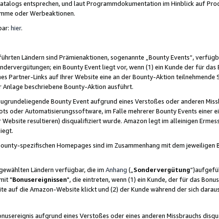
skatalogs entsprechen, und laut Programmdokumentation im Hinblick auf Pr
amme oder Werbeaktionen.
bar:
hier
.
führten Ländern sind Prämienaktionen, sogenannte „Bounty Events“, verfügb
Sondervergütungen; ein Bounty Event liegt vor, wenn (1) ein Kunde der für da
nes Partner-Links auf Ihrer Website eine an der Bounty-Aktion teilnehmende 
er Anlage beschriebene Bounty-Aktion ausführt.
ugrundeliegende Bounty Event aufgrund eines Verstoßes oder anderen Miss
ots oder Automatisierungssoftware, im Falle mehrerer Bounty Events einer e
r Website resultieren) disqualifiziert wurde. Amazon legt im alleinigen Ermess
iegt.
n Bounty-spezifischen Homepages sind im Zusammenhang mit dem jeweiligen
sgewählten Ländern verfügbar, die im
Anhang
(„
Sondervergütung
“)aufgefüh
it "
Bonusereignissen
", die eintreten, wenn (1) ein Kunde, der für das Bon
bsite auf die Amazon-Website klickt und (2) der Kunde während der sich dar
usereignis aufgrund eines Verstoßes oder eines anderen Missbrauchs disqua