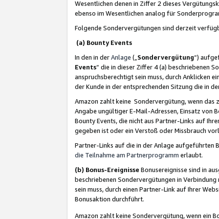
Wesentlichen denen in Ziffer 2 dieses Vergütung
ebenso im Wesentlichen analog für Sonderprogr
Folgende Sondervergütungen sind derzeit verfüg
(a) Bounty Events
In den in der
Anlage
(„
Sondervergütung
“) aufge
Events
“ die in dieser Ziffer 4 (a) beschriebenen 
anspruchsberechtigt sein muss, durch Anklicken ei
der Kunde in der entsprechenden Sitzung die in d
Amazon zahlt keine Sondervergütung, wenn das z
Angabe ungültiger E-Mail-Adressen, Einsatz von B
Bounty Events, die nicht aus Partner-Links auf Ihre
gegeben ist oder ein Verstoß oder Missbrauch vorl
Partner-Links auf die in der Anlage aufgeführte
die Teilnahme am Partnerprogramm
erlaubt.
(b) Bonus-Ereignisse
Bonusereignisse sind in au
beschriebenen Sondervergütungen in Verbindung m
sein muss, durch einen Partner-Link auf Ihrer We
Bonusaktion durchführt.
Amazon zahlt keine Sondervergütung, wenn ein Bon