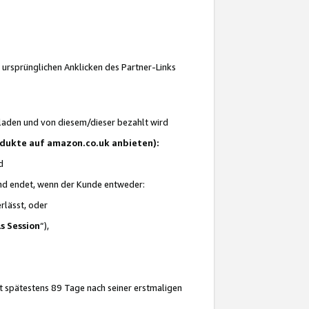
 ursprünglichen Anklicken des Partner-Links
laden und von diesem/dieser bezahlt wird
rodukte auf amazon.co.uk anbieten):
d
 und endet, wenn der Kunde entweder:
erlässt, oder
ls Session
“),
t spätestens 89 Tage nach seiner erstmaligen