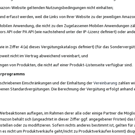
 Amazon-Website geltenden Nutzungsbedingungen nicht einhalten;
t und erfasst werden, weil die Links von Ihrer Website zu der jeweiligen Am
 Mobilen Anwendung, die nicht zu den Zugelassenen Mobilen Anwendungen zählt
s API oder PA API (wie nachstehend unter der IP-Lizenz definiert) oder ander
ie in Ziffer 4 (a) dieses Vergütungskatalogs definiert) (für das Sonderverg
weit nicht im Vertrag abweichend vereinbart, und
ngen von Produkten, die nicht auf einer Produkt-Listenseite verfügbar sind.
nerprogramms
eschriebenen Einschränkungen und der Einhaltung der
Vereinbarung
zahlen wir
ebenen Standardvergütungen. Die Berechnung der Vergütung erfolgt anhand e
beaktionen auflegen, im Rahmen derer alle oder einige Partner die Möglichk
Amazon behält sich (ungeachtet in dieser Ziffer ggf. angegebener Fristen) d
ustellen oder zu modifizieren. Sofern nichts anderes bestimmt ist, gelten 
s nicht um Produktverkäufe geht/nicht zu Produktverkäufen kommt) disqua