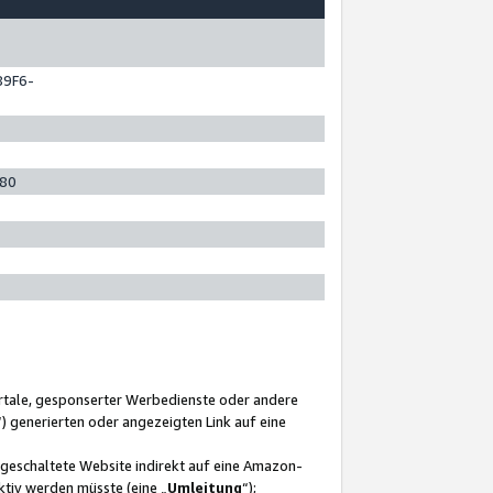
89F6-
280
ortale, gesponserter Werbedienste oder andere
“) generierten oder angezeigten Link auf eine
ngeschaltete Website indirekt auf eine Amazon-
ktiv werden müsste (eine „
Umleitung
“);