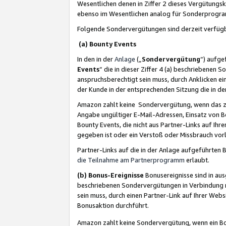
Wesentlichen denen in Ziffer 2 dieses Vergütung
ebenso im Wesentlichen analog für Sonderprogr
Folgende Sondervergütungen sind derzeit verfüg
(a) Bounty Events
In den in der
Anlage
(„
Sondervergütung
“) aufge
Events
“ die in dieser Ziffer 4 (a) beschriebenen 
anspruchsberechtigt sein muss, durch Anklicken ei
der Kunde in der entsprechenden Sitzung die in d
Amazon zahlt keine Sondervergütung, wenn das z
Angabe ungültiger E-Mail-Adressen, Einsatz von B
Bounty Events, die nicht aus Partner-Links auf Ihre
gegeben ist oder ein Verstoß oder Missbrauch vorl
Partner-Links auf die in der Anlage aufgeführte
die Teilnahme am Partnerprogramm
erlaubt.
(b) Bonus-Ereignisse
Bonusereignisse sind in au
beschriebenen Sondervergütungen in Verbindung m
sein muss, durch einen Partner-Link auf Ihrer We
Bonusaktion durchführt.
Amazon zahlt keine Sondervergütung, wenn ein Bon