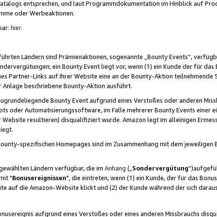
skatalogs entsprechen, und laut Programmdokumentation im Hinblick auf Pr
amme oder Werbeaktionen.
bar:
hier
.
führten Ländern sind Prämienaktionen, sogenannte „Bounty Events“, verfügb
Sondervergütungen; ein Bounty Event liegt vor, wenn (1) ein Kunde der für da
nes Partner-Links auf Ihrer Website eine an der Bounty-Aktion teilnehmende 
er Anlage beschriebene Bounty-Aktion ausführt.
ugrundeliegende Bounty Event aufgrund eines Verstoßes oder anderen Miss
ots oder Automatisierungssoftware, im Falle mehrerer Bounty Events einer e
r Website resultieren) disqualifiziert wurde. Amazon legt im alleinigen Ermess
iegt.
n Bounty-spezifischen Homepages sind im Zusammenhang mit dem jeweiligen
sgewählten Ländern verfügbar, die im
Anhang
(„
Sondervergütung
“)aufgefüh
it "
Bonusereignissen
", die eintreten, wenn (1) ein Kunde, der für das Bon
bsite auf die Amazon-Website klickt und (2) der Kunde während der sich dar
usereignis aufgrund eines Verstoßes oder eines anderen Missbrauchs disqua