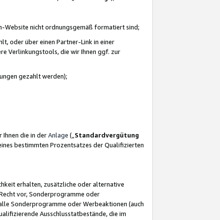
azon-Website nicht ordnungsgemäß formatiert sind;
, oder über einen Partner-Link in einer
e Verlinkungstools, die wir Ihnen ggf. zur
ütungen gezahlt werden);
 Ihnen die in der
Anlage
(„
Standardvergütung
ines bestimmten Prozentsatzes der Qualifizierten
eit erhalten, zusätzliche oder alternative
as Recht vor, Sonderprogramme oder
für alle Sonderprogramme oder Werbeaktionen (auch
lifizierende Ausschlusstatbestände, die im