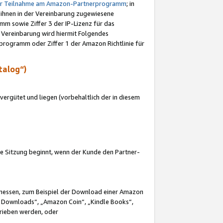
ur Teilnahme am Amazon-Partnerprogramm
; in
 ihnen in der Vereinbarung zugewiesene
m sowie Ziffer 3 der IP-Lizenz für das
 Vereinbarung wird hiermit Folgendes
programm oder Ziffer 1 der Amazon Richtlinie für
talog“)
ergütet und liegen (vorbehaltlich der in diesem
i die Sitzung beginnt, wenn der Kunde den Partner-
Ermessen, zum Beispiel der Download einer Amazon
 Downloads“, „Amazon Coin“, „Kindle Books“,
trieben werden, oder