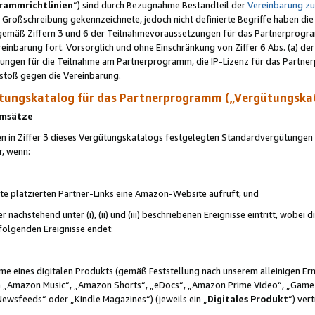
rammrichtlinien
“) sind durch Bezugnahme Bestandteil der
Vereinbarung z
Großschreibung gekennzeichnete, jedoch nicht definierte Begriffe haben die
 gemäß Ziffern 3 und 6 der Teilnahmevoraussetzungen für das Partnerprogram
nbarung fort. Vorsorglich und ohne Einschränkung von Ziffer 6 Abs. (a) der
ungen für die Teilnahme am Partnerprogramm, die IP-Lizenz für das Partner
rstoß gegen die Vereinbarung.
ungskatalog für das Partnerprogramm („Vergütungska
 Umsätze
n in Ziffer 3 dieses Vergütungskatalogs festgelegten Standardvergütungen v
r, wenn:
ite platzierten Partner-Links eine Amazon-Website aufruft; und
r nachstehend unter (i), (ii) und (iii) beschriebenen Ereignisse eintritt, wobe
 folgenden Ereignisse endet:
hme eines digitalen Produkts (gemäß Feststellung nach unserem alleinigen 
 „Amazon Music“, „Amazon Shorts“, „eDocs“, „Amazon Prime Video“, „Game
Newsfeeds“ oder „Kindle Magazines“) (jeweils ein „
Digitales Produkt
“) ver