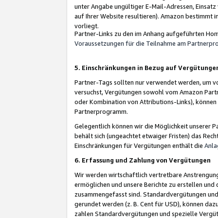
unter Angabe ungültiger E-Mail-Adressen, Einsatz
auf Ihrer Website resultieren). Amazon bestimmt i
vorliegt.
Partner-Links zu den im Anhang aufgeführten Hom
Voraussetzungen für die Teilnahme am Partnerp
5. Einschränkungen in Bezug auf Vergütunge
Partner-Tags sollten nur verwendet werden, um von 
versuchst, Vergütungen sowohl vom Amazon Partn
oder Kombination von Attributions-Links), könne
Partnerprogramm.
Gelegentlich können wir die Möglichkeit unsere
behält sich (ungeachtet etwaiger Fristen) das Rec
Einschränkungen für Vergütungen enthält die
Anla
6. Erfassung und Zahlung von Vergütungen
Wir werden wirtschaftlich vertretbare Anstrengu
ermöglichen und unsere Berichte zu erstellen und 
zusammengefasst sind. Standardvergütungen und s
gerundet werden (z. B. Cent für USD), können dazu
zahlen Standardvergütungen und spezielle Vergüt