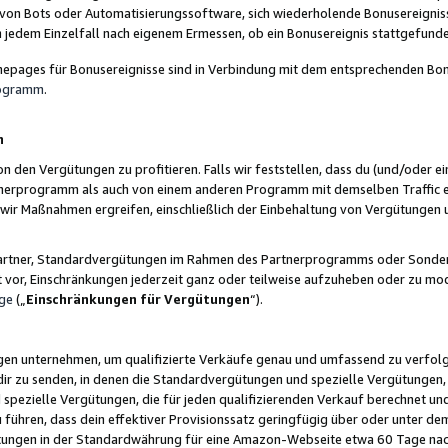
 von Bots oder Automatisierungssoftware, sich wiederholende Bonusereignisse
n jedem Einzelfall nach eigenem Ermessen, ob ein Bonusereignis stattgefund
epages für Bonusereignisse sind in Verbindung mit dem entsprechenden Bonu
rogramm
.
n
den Vergütungen zu profitieren. Falls wir feststellen, dass du (und/oder ein
erprogramm als auch von einem anderen Programm mit demselben Traffic ei
n wir Maßnahmen ergreifen, einschließlich der Einbehaltung von Vergütunge
r Partner, Standardvergütungen im Rahmen des Partnerprogramms oder Sonde
ht vor, Einschränkungen jederzeit ganz oder teilweise aufzuheben oder zu mod
ge
(„
Einschränkungen für Vergütungen
“).
ngen unternehmen, um qualifizierte Verkäufe genau und umfassend zu verfol
dir zu senden, in denen die Standardvergütungen und spezielle Vergütungen, 
pezielle Vergütungen, die für jeden qualifizierenden Verkauf berechnet un
 führen, dass dein effektiver Provisionssatz geringfügig über oder unter dem
ungen in der Standardwährung für eine Amazon-Webseite etwa 60 Tage nach