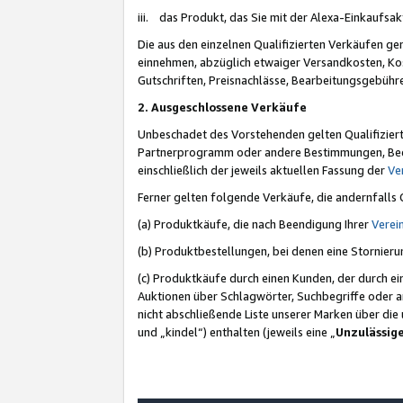
iii. das Produkt, das Sie mit der Alexa-Einkaufsa
Die aus den einzelnen Qualifizierten Verkäufen gen
einnehmen, abzüglich etwaiger Versandkosten, Ko
Gutschriften, Preisnachlässe, Bearbeitungsgebühr
2. Ausgeschlossene Verkäufe
Unbeschadet des Vorstehenden gelten Qualifiziert
Partnerprogramm oder andere Bestimmungen, Beding
einschließlich der jeweils aktuellen Fassung der
Ve
Ferner gelten folgende Verkäufe, die andernfalls
(a) Produktkäufe, die nach Beendigung Ihrer
Verei
(b) Produktbestellungen, bei denen eine Stornier
(c) Produktkäufe durch einen Kunden, der durch e
Auktionen über Schlagwörter, Suchbegriffe oder a
nicht abschließende Liste unserer Marken über di
und „kindel“) enthalten (jeweils eine „
Unzulässig