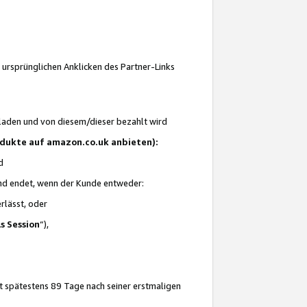
 ursprünglichen Anklicken des Partner-Links
laden und von diesem/dieser bezahlt wird
rodukte auf amazon.co.uk anbieten):
d
 und endet, wenn der Kunde entweder:
erlässt, oder
ls Session
“),
t spätestens 89 Tage nach seiner erstmaligen