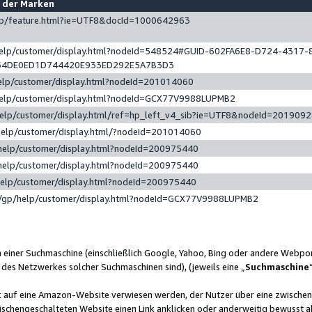
e der Marken
gp/feature.html?ie=UTF8&docId=1000642963
help/customer/display.html?nodeId=548524#GUID-602FA6E8-D724-4317-
64DE0ED1D744420E933ED292E5A7B3D3
elp/customer/display.html?nodeId=201014060
help/customer/display.html?nodeId=GCX77V9988LUPMB2
help/customer/display.html/ref=hp_left_v4_sib?ie=UTF8&nodeId=201909
help/customer/display.html/?nodeId=201014060
help/customer/display.html?nodeId=200975440
help/customer/display.html?nodeId=200975440
help/customer/display.html?nodeId=200975440
/gp/help/customer/display.html?nodeId=GCX77V9988LUPMB2
n einer Suchmaschine (einschließlich Google, Yahoo, Bing oder andere Webp
 des Netzwerkes solcher Suchmaschinen sind), (jeweils eine „
Suchmaschine
nk auf eine Amazon-Website verwiesen werden, der Nutzer über eine zwische
ischengeschalteten Website einen Link anklicken oder anderweitig bewusst a