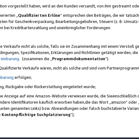
ktion vorgestellt haben, wird an den Kunden versandt, von ihm gestreamt od
erierten „
Qualifizierten Erlöse
“ entsprechen den Beträgen, die wir tatsäch
sten für Geschenkverpackung, Bearbeitungsgebühren, Steuern (z. B. Umsatz-
en bei Kreditkartenzahlung und uneinbringlicher Forderungen.
e Verkäufe nicht als solche, falls sie im Zusammenhang mit einem Verstoß 
ungen, Spezifikationen, Erklärungen und Richtlinien getätigt werden, die 
reinbarung
(zusammen die „
Programmdokumentation
“).
 Qualifizierte Verkäufe wären, nicht als solche und sind vom Partnerprogra
nbarung
erfolgen;
ung, Rückgabe oder Rückerstattung eingeleitet wurde;
ine Anzeige auf eine Amazon-Website verwiesen wurde, die Sieeinschließlich
ndere Identifikatoren käuflich erworben haben,die das Wort „amazon“ oder 
e unten genannten Links) bzw. Abwandlungen oder falsch buchstabierte Varia
e Kostenpflichtige Suchplatzierung
”);