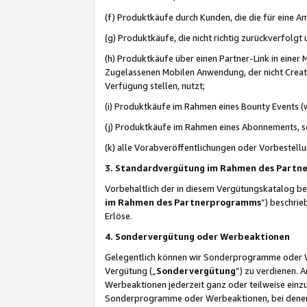
(f) Produktkäufe durch Kunden, die die für eine
(g) Produktkäufe, die nicht richtig zurückverfolg
(h) Produktkäufe über einen Partner-Link in einer
Zugelassenen Mobilen Anwendung, der nicht Creator
Verfügung stellen, nutzt;
(i) Produktkäufe im Rahmen eines Bounty Events (w
(j) Produktkäufe im Rahmen eines Abonnements, so
(k) alle Vorabveröffentlichungen oder Vorbestellu
3. Standardvergütung im Rahmen des Part
Vorbehaltlich der in diesem Vergütungskatalog b
im Rahmen des Partnerprogramms
“) beschri
Erlöse.
4. Sondervergütung oder Werbeaktionen
Gelegentlich können wir Sonderprogramme oder Wer
Vergütung („
Sondervergütung
”) zu verdienen. 
Werbeaktionen jederzeit ganz oder teilweise einz
Sonderprogramme oder Werbeaktionen, bei denen e