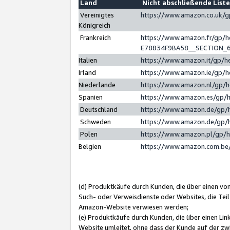
Land
Nicht abschließende List
Vereinigtes
https://www.amazon.co.uk/
Königreich
Frankreich
https://www.amazon.fr/gp/
E78834F9BA58__SECTION_
Italien
https://www.amazon.it/gp/h
Irland
https://www.amazon.ie/gp/
Niederlande
https://www.amazon.nl/gp/
Spanien
https://www.amazon.es/gp/
Deutschland
https://www.amazon.de/gp/
Schweden
https://www.amazon.de/gp/
Polen
https://www.amazon.pl/gp/
Belgien
https://www.amazon.com.be
(d) Produktkäufe durch Kunden, die über einen vo
Such- oder Verweisdienste oder Websites, die Teil
Amazon-Website verwiesen werden;
(e) Produktkäufe durch Kunden, die über einen Li
Website umleitet, ohne dass der Kunde auf der zw