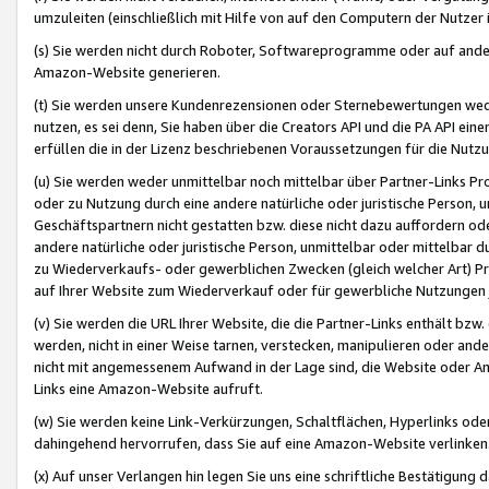
umzuleiten (einschließlich mit Hilfe von auf den Computern der Nutzer i
(s) Sie werden nicht durch Roboter, Softwareprogramme oder auf andere
Amazon-Website generieren.
(t) Sie werden unsere Kundenrezensionen oder Sternebewertungen wed
nutzen, es sei denn, Sie haben über die Creators API und die PA API e
erfüllen die in der Lizenz beschriebenen Voraussetzungen für die Nutzu
(u) Sie werden weder unmittelbar noch mittelbar über Partner-Links P
oder zu Nutzung durch eine andere natürliche oder juristische Person,
Geschäftspartnern nicht gestatten bzw. diese nicht dazu auffordern od
andere natürliche oder juristische Person, unmittelbar oder mittelbar
zu Wiederverkaufs- oder gewerblichen Zwecken (gleich welcher Art) 
auf Ihrer Website zum Wiederverkauf oder für gewerbliche Nutzungen 
(v) Sie werden die URL Ihrer Website, die die Partner-Links enthält b
werden, nicht in einer Weise tarnen, verstecken, manipulieren oder and
nicht mit angemessenem Aufwand in der Lage sind, die Website oder A
Links eine Amazon-Website aufruft.
(w) Sie werden keine Link-Verkürzungen, Schaltflächen, Hyperlinks ode
dahingehend hervorrufen, dass Sie auf eine Amazon-Website verlinken
(x) Auf unser Verlangen hin legen Sie uns eine schriftliche Bestätigung