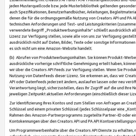
jeden Musterquellcode bzw. jede Musterbibliothek geltenden gesonder
auch Spezifikationen, Benutzerhandbücher, Anleitungen, Begleitmaterial
denen die für die ordnungsgemäße Nutzung von Creators API und PA A
technischen Anforderungen und Test- und Leistungskriterien (zusammen
verwendete Begriff „Produktwerbungsinhalte“ schließt ausdrücklich al
Lizenz zur Verfügung stellen, sowie alle von uns zur Verfügung gestel
ausdrücklich nicht auf Daten, Bilder, Texte oder sonstige Informatione
es sich nicht um eine Amazon-Website handelt.
(b) Abrufen von Produktwerbungsinhalten. Sie können Produkt-Werbein
ausdrückliche vorherige schriftliche Genehmigung erteilt haben, könn
wir über die Creators API Feeds zur Verfügung stellen. Wenn Sie Produk
Nutzung von Datenfeeds dieser Lizenz. Sie erkennen an, dass wir Creat
API oder Datenfeeds jederzeit ändern, auslaufen lassen oder neu veröffe
Verantwortung liegt, sicherzustellen, dass Ihr Zugriff auf die und Ihr
jeweiligen Zeitpunkt aktuellen Anforderungen (einschließlich dieser Liz
Zur Identifizierung Ihres Kontos und zum Stellen von Anfragen an Crea
Schlüssel und einem privaten Schlüssel (jedes Schlüsselpaar eine „Kon
Rahmen des Amazon-Partnerprogramms zugeteilte Partner-ID oder ein
Kontokennungen über den Creators API und PA API Kontoerstellungspro
Um Programmwerbeinhalte über die Creators API Dienste zu erhalten, m