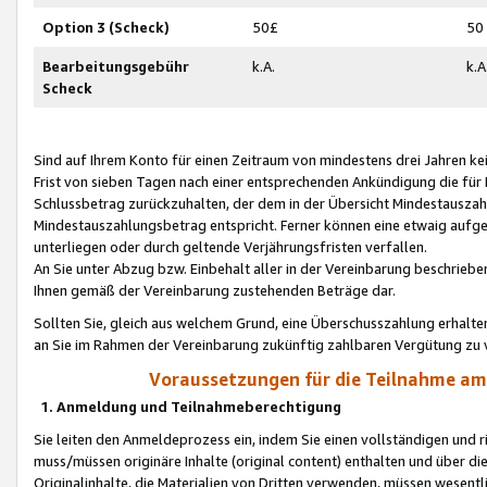
Option 3 (Scheck)
50£
50
Bearbeitungsgebühr
k.A.
k.A
Scheck
Sind auf Ihrem Konto für einen Zeitraum von mindestens drei Jahren kein
Frist von sieben Tagen nach einer entsprechenden Ankündigung die für
Schlussbetrag zurückzuhalten, der dem in der Übersicht Mindestausz
Mindestauszahlungsbetrag entspricht. Ferner können eine etwaig aufg
unterliegen oder durch geltende Verjährungsfristen verfallen.
An Sie unter Abzug bzw. Einbehalt aller in der Vereinbarung beschrieb
Ihnen gemäß der Vereinbarung zustehenden Beträge dar.
Sollten Sie, gleich aus welchem Grund, eine Überschusszahlung erhalte
an Sie im Rahmen der Vereinbarung zukünftig zahlbaren Vergütung zu 
Voraussetzungen für die Teilnahme a
1. Anmeldung und Teilnahmeberechtigung
Sie leiten den Anmeldeprozess ein, indem Sie einen vollständigen und 
muss/müssen originäre Inhalte (original content) enthalten und über d
Originalinhalte, die Materialien von Dritten verwenden, müssen wese