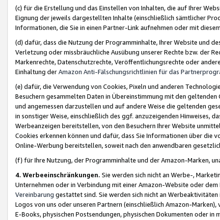
(c) für die Erstellung und das Einstellen von Inhalten, die auf Ihrer We
Eignung der jeweils dargestellten Inhalte (einschließlich sämtlicher 
Informationen, die Sie in einen Partner-Link aufnehmen oder mit diese
(d) dafür, dass die Nutzung der Programminhalte, Ihrer Website und des 
Verletzung oder missbräuchliche Ausübung unserer Rechte bzw. der Recht
Markenrechte, Datenschutzrechte, Veröffentlichungsrechte oder anderer
Einhaltung der
Amazon Anti-Fälschungsrichtlinien für das Partnerpro
(e) dafür, die Verwendung von Cookies, Pixeln und anderen Technologien
Besuchern gesammelten Daten in Übereinstimmung mit den geltenden Ge
und angemessen darzustellen und auf andere Weise die geltenden geset
in sonstiger Weise, einschließlich des ggf. anzuzeigenden Hinweises, d
Werbeanzeigen bereitstellen, von den Besuchern Ihrer Website unmitte
Cookies erkennen können und dafür, dass Sie Informationen über die v
Online-Werbung bereitstellen, soweit nach den anwendbaren gesetzlic
(f) für Ihre Nutzung, der Programminhalte und der Amazon-Marken, u
4. Werbeeinschränkungen.
Sie werden sich nicht an Werbe-, Market
Unternehmen oder in Verbindung mit einer Amazon-Website oder dem Pa
Vereinbarung
gestattet sind. Sie werden sich nicht an Werbeaktivitäten
Logos von uns oder unseren Partnern (einschließlich Amazon-Marken), 
E-Books, physischen Postsendungen, physischen Dokumenten oder in 