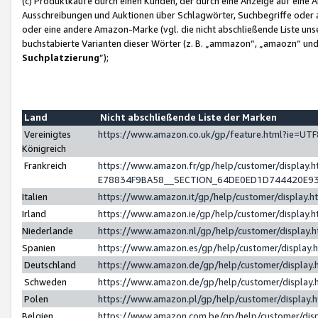
(c) Produktkäufe durch einen Kunden, der durch eine Anzeige auf eine 
Ausschreibungen und Auktionen über Schlagwörter, Suchbegriffe oder 
oder eine andere Amazon-Marke (vgl. die nicht abschließende Liste un
buchstabierte Varianten dieser Wörter (z. B. „ammazon“, „amaozn“ und „
Suchplatzierung
”);
Land
Nicht abschließende Liste der Marken
Vereinigtes
https://www.amazon.co.uk/gp/feature.html?ie=U
Königreich
Frankreich
https://www.amazon.fr/gp/help/customer/displa
E78834F9BA58__SECTION_64DE0ED1D744420E9
Italien
https://www.amazon.it/gp/help/customer/display
Irland
https://www.amazon.ie/gp/help/customer/displa
Niederlande
https://www.amazon.nl/gp/help/customer/display
Spanien
https://www.amazon.es/gp/help/customer/display
Deutschland
https://www.amazon.de/gp/help/customer/displa
Schweden
https://www.amazon.de/gp/help/customer/displa
Polen
https://www.amazon.pl/gp/help/customer/display
Belgien
https://www.amazon.com.be/gp/help/customer/d