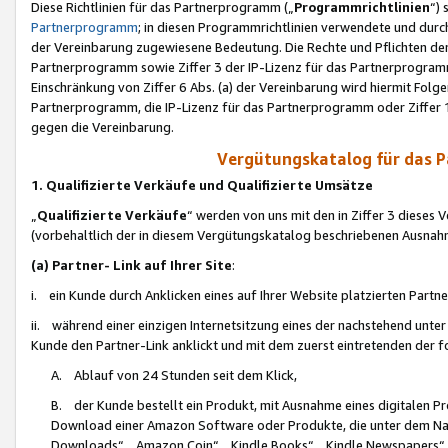
Diese Richtlinien für das Partnerprogramm („
Programmrichtlinien
“)
Partnerprogramm
; in diesen Programmrichtlinien verwendete und durch
der Vereinbarung zugewiesene Bedeutung. Die Rechte und Pflichten de
Partnerprogramm sowie Ziffer 3 der IP-Lizenz für das Partnerprogram
Einschränkung von Ziffer 6 Abs. (a) der Vereinbarung wird hiermit Fol
Partnerprogramm, die IP-Lizenz für das Partnerprogramm oder Ziffer 1
gegen die Vereinbarung.
Vergütungskatalog für das 
1. Qualifizierte Verkäufe und Qualifizierte Umsätze
„
Qualifizierte Verkäufe
“ werden von uns mit den in Ziffer 3 diese
(vorbehaltlich der in diesem Vergütungskatalog beschriebenen Ausnah
(a) Partner- Link auf Ihrer Site
:
i. ein Kunde durch Anklicken eines auf Ihrer Website platzierten Part
ii. während einer einzigen Internetsitzung eines der nachstehend unter (i)
Kunde den Partner-Link anklickt und mit dem zuerst eintretenden der f
A. Ablauf von 24 Stunden seit dem Klick,
B. der Kunde bestellt ein Produkt, mit Ausnahme eines digitalen P
Download einer Amazon Software oder Produkte, die unter dem N
Downloads“, „Amazon Coin“, „Kindle Books“, „Kindle Newspapers“, „