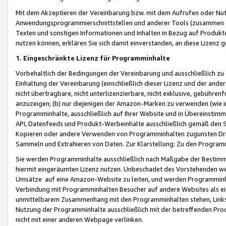
Mit dem Akzeptieren der Vereinbarung bzw. mit dem Aufrufen oder Nutz
Anwendungsprogrammierschnittstellen und anderer Tools (zusammen die
Texten und sonstigen Informationen und Inhalten in Bezug auf Produkte
nutzen können, erklären Sie sich damit einverstanden, an diese Lizenz 
1. Eingeschränkte Lizenz für Programminhalte
Vorbehaltlich der Bedingungen der Vereinbarung und ausschließlich z
Einhaltung der Vereinbarung (einschließlich dieser Lizenz und der ande
nicht übertragbare, nicht unterlizenzierbare, nicht exklusive, gebühren
anzuzeigen; (b) nur diejenigen der Amazon-Marken zu verwenden (wie in 
Programminhalte, ausschließlich auf Ihrer Website und in Übereinstimmu
API, Datenfeeds und Produkt-Werbeinhalte ausschließlich gemäß den Spe
Kopieren oder andere Verwenden von Programminhalten zugunsten Dri
Sammeln und Extrahieren von Daten. Zur Klarstellung: Zu den Program
Sie werden Programminhalte ausschließlich nach Maßgabe der Besti
hiermit eingeräumten Lizenz nutzen. Unbeschadet des Vorstehenden we
Umsätze auf eine Amazon-Website zu leiten, und werden Programminhal
Verbindung mit Programminhalten Besucher auf andere Websites als ein
unmittelbarem Zusammenhang mit den Programminhalten stehen, Links z
Nutzung der Programminhalte ausschließlich mit der betreffenden Pr
nicht mit einer anderen Webpage verlinken.