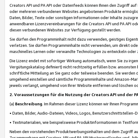
Creators API und PA API oder Datenfeeds können Ihnen den Zugriff auf D
oder mehreren verbundenen Websites angebotenen Produkte ermögliche
Daten, Bilder, Texte oder sonstigen Informationen oder Inhalte zuzugre
anwendbaren Lizenzvereinbarungen für die Creators API und PA API od
diesen verbundenen Websites zur Verfügung gestellt werden.
Sie dürfen den Programminhalt nicht dazu verwenden, geistiges Eigent
verletzen. Sie dürfen Programminhalte nicht verwenden, um direkt ode
maschinelles Lernen oder verwandte Technologien zu entwickeln oder zu
Die Lizenz endet mit sofortiger Wirkung automatisch, wenn Sie zu irg
Vergütungskatalog definiert) nicht rechtzeitig erfüllen bzw. ansonsten
schriftliche Mitteilung an Sie ganz oder teilweise beenden. Sie werden
umgehend einstellen und sämtliche Programminhalte und Amazon-Marke
jeweils verlangt, umgehend von Ihrer Website entfernen und löschen od
2. Voraussetzungen für die Nutzung der Creators API und der P
(a)
Beschreibung
. Im Rahmen dieser Lizenz können wir Ihnen Programmi
• Daten, Bilder, Audio-Dateien, Videos, Logos, Benutzerschnittstellen-
• Textmaterialien, wie beispielsweise Produktinformationen in Textfor
Neben den vorstehenden Produktwerbungsinhalten und dem Zugriff auf 
Zusammenhang mit Creators API und PA API Musterquellcodes und -bibli