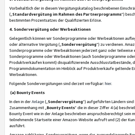
Vorbehaltlich der in diesem Vergütungskatalog beschriebenen Einschr
(„
Standardvergütung im Rahmen des Partnerprogramms
“) besc
bestimmten Prozentsatzes der Qualifizierten Erlöse.
4. Sondervergütung oder Werbeaktionen
Gelegentlich können wir Sonderprogramme oder Werbeaktionen auflegen,
oder alternative Vergütung („
Sondervergütung
”) zu verdienen. Amazo
Sonderprogramme oder Werbeaktionen jederzeit ganz oder teilweise einz
Sonderprogramme oder Werbeaktionen (auch Sonderprogramme oder We
Produktverkäufen kommt) disqualifizierende Ausschlusstatbestände, di
Programmdokumentation im Hinblick auf Produktverkäufe geltende E
Werbeaktionen.
Folgende Sondervergütungen sind derzeit verfügbar:
hier
.
(a) Bounty Events
In den in der
Anlage
(„
Sondervergütung
“) aufgeführten Ländern sind
Zusammenhang mit „
Bounty Events
“ die in dieser Ziffer 4 (a) besch
Bounty Event wie in der Anlage beschrieben anspruchsberechtigt sein mu
teilnehmende Startseite einer Amazon-Website aufruft und (2) der Kun
ausführt.
Amazon zahlt keine Sondervergütung, wenn das zugrundeliegende Boun