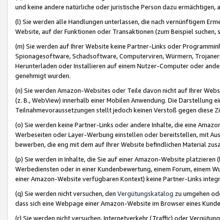
und keine andere natürliche oder juristische Person dazu ermächtigen, a
(l) Sie werden alle Handlungen unterlassen, die nach vernünftigem Erme
Website, auf der Funktionen oder Transaktionen (zum Beispiel suchen, s
(m) Sie werden auf Ihrer Website keine Partner-Links oder Programmin
Spionagesoftware, Schadsoftware, Computerviren, Würmern, Trojaner
Herunterladen oder Installieren auf einem Nutzer-Computer oder ande
genehmigt wurden.
(n) Sie werden Amazon-Websites oder Teile davon nicht auf Ihrer Websi
(z. B., WebView) innerhalb einer Mobilen Anwendung. Die Darstellung ein
Teilnahmevoraussetzungen stellt jedoch keinen Verstoß gegen diese Zif
(o) Sie werden keine Partner-Links oder andere Inhalte, die eine Am
Werbeseiten oder Layer-Werbung einstellen oder bereitstellen, mit Au
bewerben, die eng mit dem auf Ihrer Website befindlichen Material z
(p) Sie werden in Inhalte, die Sie auf einer Amazon-Website platzier
Werbediensten oder in einer Kundenbewertung, einem Forum, einem Wun
einer Amazon-Website verfügbaren Kontext) keine Partner-Links integr
(q) Sie werden nicht versuchen, den
Vergütungskatalog
zu umgehen oder
dass sich eine Webpage einer Amazon-Website im Browser eines Kunden 
(r) Sie werden nicht versuchen, Internetverkehr (Traffic) oder Vergü