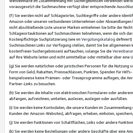
Werbeinhalte im Zusammenhang mit Suchergebnissen verwendet werden,
vorausgesetzt die Suchmaschine verfügt über entsprechende Ausschlu
(f) Sie werden nicht auf Schlagwörter, Suchbegriffe oder andere Ident
Amazon oder unseren verbundenen Unternehmen oder Abwandlungen bzw
nicht abschließende Liste unserer Marken entnehmen Sie bitte der Nich
Schlagwortauktionen auf Suchmaschinen teilnehmen, wenn die sich da
Kostenpflichtige Suchplatzierung (wie im
Vergütungskatalog
definiert
Suchmaschinen Links zur Verfügung stellen, damit Sie bei allgemeinen I
kostenfreien Suchergebnissen) auftauchen, solange Sie die
Vereinbaru
auf Ihre Website leiten und nicht unmittelbar oder mittelbar über eine
(g) Sie werden natürlichen oder juristischen Personen für die Nutzung 
Form von Geld, Rabatten, Preisnachlässen, Punkten, Spenden für Hilfs
beispielsweise keine Prämien- oder Treueprogramme auflegen, die Anrei
Partner-Links zu besuchen.
(h) Sie werden die Inhalte von elektronischen Formularen oder anderem M
abfangen, aufzeichnen, umleiten, auslesen, auslegen oder ausfüllen.
(i) Sie werden keine Kontodaten, die unsere Kunden im Zusammenhang 
Kunden der Amazon-Websites), abfragen, erheben, einholen, speichern,
(j) Sie werden Funktionen von Schaltflächen, Links oder andere Funkti
(k) Sie werden keine Bestellungen oder andere Geschäfte über eine Ama