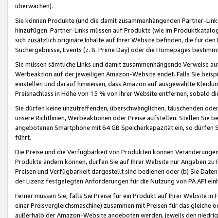
überwachen).
Sie können Produkte (und die damit zusammenhängenden Partner-Links)
hinzufügen. Partner-Links müssen auf Produkte (wie im Produktkatalog de
sich zusätzlich originäre Inhalte auf Ihrer Website befinden, die für 
Suchergebnisse, Events (z. B. Prime Day) oder die Homepages bestimmte
Sie müssen sämtliche Links und damit zusammenhängende Verweise auf z
Werbeaktion auf der jeweiligen Amazon-Website endet. Falls Sie beisp
einstellen und darauf hinweisen, dass Amazon auf ausgewählte Kleidun
Preisnachlass in Höhe von 15 % von Ihrer Website entfernen, sobald di
Sie dürfen keine unzutreffenden, überschwänglichen, täuschenden od
unsere Richtlinien, Werbeaktionen oder Preise aufstellen. Stellen Sie 
angebotenen Smartphone mit 64 GB Speicherkapazität ein, so dürfen S
führt.
Die Preise und die Verfügbarkeit von Produkten können Veränderungen 
Produkte ändern können, dürfen Sie auf Ihrer Website nur Angaben zu P
Preisen und Verfügbarkeit dargestellt sind bedienen oder (b) Sie Daten
der Lizenz festgelegten Anforderungen für die Nutzung von PA API einh
Ferner müssen Sie, falls Sie Preise für ein Produkt auf Ihrer Website in 
einer Preisvergleichsmaschine) zusammen mit Preisen für das gleiche o
außerhalb der Amazon-Website angeboten werden, jeweils den niedrigst