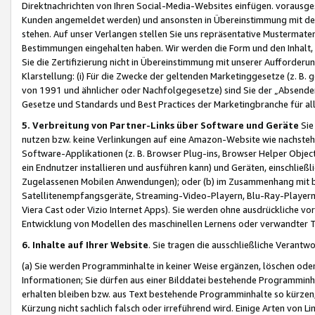
Direktnachrichten von Ihren Social-Media-Websites einfügen. vorausg
Kunden angemeldet werden) und ansonsten in Übereinstimmung mit der
stehen. Auf unser Verlangen stellen Sie uns repräsentative Mustermater
Bestimmungen eingehalten haben. Wir werden die Form und den Inhalt, di
Sie die Zertifizierung nicht in Übereinstimmung mit unserer Aufforderu
Klarstellung: (i) Für die Zwecke der geltenden Marketinggesetze (z. 
von 1991 und ähnlicher oder Nachfolgegesetze) sind Sie der „Absender“ j
Gesetze und Standards und Best Practices der Marketingbranche für 
5. Verbreitung von Partner-Links über Software und Geräte
Sie
nutzen bzw. keine Verlinkungen auf eine Amazon-Website wie nachsteh
Software-Applikationen (z. B. Browser Plug-ins, Browser Helper Objec
ein Endnutzer installieren und ausführen kann) und Geräten, einschlie
Zugelassenen Mobilen Anwendungen); oder (b) im Zusammenhang mit bzw.
Satellitenempfangsgeräte, Streaming-Video-Playern, Blu-Ray-Playern 
Viera Cast oder Vizio Internet Apps). Sie werden ohne ausdrückliche v
Entwicklung von Modellen des maschinellen Lernens oder verwandter 
6. Inhalte auf Ihrer Website
. Sie tragen die ausschließliche Verantwo
(a) Sie werden Programminhalte in keiner Weise ergänzen, löschen oder
Informationen; Sie dürfen aus einer Bilddatei bestehende Programminhal
erhalten bleiben bzw. aus Text bestehende Programminhalte so kürzen, 
Kürzung nicht sachlich falsch oder irreführend wird. Einige Arten von L