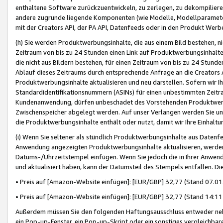
enthaltene Software zurückzuentwickeln, zu zerlegen, zu dekompilier
andere zugrunde liegende Komponenten (wie Modelle, Modellparameter
mit der Creators API, der PA API, Datenfeeds oder in den Produkt Werb
(h) Sie werden Produktwerbungsinhalte, die aus einem Bild bestehen, ni
Zeitraum von bis zu 24 Stunden einen Link auf Produktwerbungsinhalte
die nicht aus Bildern bestehen, für einen Zeitraum von bis zu 24 Stund
Ablauf dieses Zeitraums durch entsprechende Anfrage an die Creators 
Produktwerbungsinhalte aktualisieren und neu darstellen. Sofern wir Ih
Standardidentifikationsnummern (ASINs) für einen unbestimmten Zeitra
Kundenanwendung, dürfen unbeschadet des Vorstehenden Produktwerbu
Zwischenspeicher abgelegt werden. Auf unser Verlangen werden Sie un
die Produktwerbungsinhalte enthält oder nutzt, damit wir Ihre Einhalt
(i) Wenn Sie seltener als stündlich Produktwerbungsinhalte aus Datenfe
Anwendung angezeigten Produktwerbungsinhalte aktualisieren, werden 
Datums-/Uhrzeitstempel einfügen. Wenn Sie jedoch die in Ihrer Anwe
und aktualisiert haben, kann der Datumsteil des Stempels entfallen. Dies
• Preis auf [Amazon-Website einfügen]: [EUR/GBP] 32,77 (Stand 07.01.
• Preis auf [Amazon-Website einfügen]: [EUR/GBP] 32,77 (Stand 14:11 
Außerdem müssen Sie den folgenden Haftungsausschluss entweder neb
ein Pop-up-Fenster, ein Pop-up-Skript oder ein sonstiges vergleichba