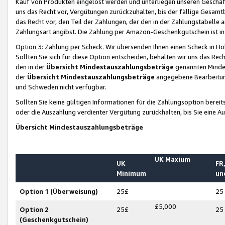
Kauf von Produkten eingelöst werden und unterliegen unseren Geschäf
uns das Recht vor, Vergütungen zurückzuhalten, bis der fällige Gesamt
das Recht vor, den Teil der Zahlungen, der den in der Zahlungstabelle 
Zahlungsart angibst. Die Zahlung per Amazon-Geschenkgutschein ist in
Option 3: Zahlung per Scheck.
Wir übersenden Ihnen einen Scheck in Höh
Sollten Sie sich für diese Option entscheiden, behalten wir uns das Rec
den in der
Übersicht Mindestauszahlungsbeträge
genannten Mindest
der
Übersicht Mindestauszahlungsbeträge
angegebene Bearbeitung
und Schweden nicht verfügbar.
Sollten Sie keine gültigen Informationen für die Zahlungsoption bereit
oder die Auszahlung verdienter Vergütung zurückhalten, bis Sie eine A
Übersicht Mindestauszahlungsbeträge
UK Maxium
UK
FR,
Minimum
un
Option 1 (Überweisung)
25£
25
£5,000
Option 2
25£
25
(Geschenkgutschein)