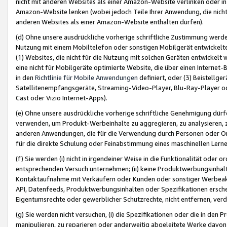
nicht mit anderen Websites als einer Amazon-Website verlinken oder i
Amazon-Website lenken (wobei jedoch Teile Ihrer Anwendung, die nich
anderen Websites als einer Amazon-Website enthalten dürfen).
(d) Ohne unsere ausdrückliche vorherige schriftliche Zustimmung werd
Nutzung mit einem Mobiltelefon oder sonstigen Mobilgerät entwickelt
(1) Websites, die nicht für die Nutzung mit solchen Geräten entwickelt
eine nicht für Mobilgeräte optimierte Website, die über einen Interne
in den
Richtlinie für Mobile Anwendungen
definiert, oder (3) Beistellge
Satellitenempfangsgeräte, Streaming-Video-Player, Blu-Ray-Player ode
Cast oder Vizio Internet-Apps).
(e) Ohne unsere ausdrückliche vorherige schriftliche Genehmigung dürfe
verwenden, um Produkt-Werbeinhalte zu aggregieren, zu analysieren, 
anderen Anwendungen, die für die Verwendung durch Personen oder Or
für die direkte Schulung oder Feinabstimmung eines maschinellen Lern
(f) Sie werden (i) nicht in irgendeiner Weise in die Funktionalität ode
entsprechenden Versuch unternehmen; (ii) keine Produktwerbungsinha
Kontaktaufnahme mit Verkäufern oder Kunden oder sonstiger Werbeaktiv
API, Datenfeeds, Produktwerbungsinhalten oder Spezifikationen erschei
Eigentumsrechte oder gewerblicher Schutzrechte, nicht entfernen, verd
(g) Sie werden nicht versuchen, (i) die Spezifikationen oder die in de
manipulieren, zu reparieren oder anderweitig abgeleitete Werke davon z