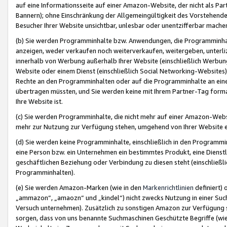
auf eine Informationsseite auf einer Amazon-Website, der nicht als Part
Bannern); ohne Einschränkung der Allgemeingültigkeit des Vorstehende
Besucher Ihrer Website unsichtbar, unlesbar oder unentzifferbar mache
(b) Sie werden Programminhalte bzw. Anwendungen, die Programminhalt
anzeigen, weder verkaufen noch weiterverkaufen, weitergeben, unterli
innerhalb von Werbung außerhalb Ihrer Website (einschließlich Werbun
Website oder einem Dienst (einschließlich Social Networking-Website
Rechte an den Programminhalten oder auf die Programminhalte an eine a
übertragen müssten, und Sie werden keine mit Ihrem Partner-Tag formati
Ihre Website ist.
(c) Sie werden Programminhalte, die nicht mehr auf einer Amazon-Websit
mehr zur Nutzung zur Verfügung stehen, umgehend von Ihrer Website e
(d) Sie werden keine Programminhalte, einschließlich in den Programmin
eine Person bzw. ein Unternehmen ein bestimmtes Produkt, eine Dienstle
geschäftlichen Beziehung oder Verbindung zu diesen steht (einschließli
Programminhalten).
(e) Sie werden Amazon-Marken (wie in den
Markenrichtlinien
definiert) 
„ammazon“, „amaozn“ und „kindel“) nicht zwecks Nutzung in einer Suc
Versuch unternehmen). Zusätzlich zu sonstigen Amazon zur Verfügung 
sorgen, dass von uns benannte Suchmaschinen Geschützte Begriffe (wie 