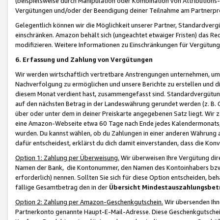
(beispielsweise durch Manipulation oder Kombination von Attributions-
Vergütungen und/oder der Beendigung deiner Teilnahme am Partnerp
Gelegentlich können wir die Möglichkeit unserer Partner, Standardv
einschränken. Amazon behält sich (ungeachtet etwaiger Fristen) das Re
modifizieren. Weitere Informationen zu Einschränkungen für Vergütung
6. Erfassung und Zahlung von Vergütungen
Wir werden wirtschaftlich vertretbare Anstrengungen unternehmen, um 
Nachverfolgung zu ermöglichen und unsere Berichte zu erstellen und di
diesem Monat verdient hast, zusammengefasst sind. Standardvergütung
auf den nächsten Betrag in der Landeswährung gerundet werden (z. B. C
über oder unter dem in deiner Preiskarte angegebenen Satz liegt. Wir
eine Amazon-Webseite etwa 60 Tage nach Ende jedes Kalendermonats, i
wurden. Du kannst wählen, ob du Zahlungen in einer anderen Währung
dafür entscheidest, erklärst du dich damit einverstanden, dass die K
Option 1: Zahlung per Überweisung.
Wir überweisen Ihre Vergütung dir
Namen der Bank, die Kontonummer, den Namen des Kontoinhabers bzw. a
erforderlich) nennen. Sollten Sie sich für diese Option entscheiden, be
fällige Gesamtbetrag den in der
Übersicht Mindestauszahlungsbet
Option 2: Zahlung per Amazon-Geschenkgutschein.
Wir übersenden Ihne
Partnerkonto genannte Haupt-E-Mail-Adresse. Diese Geschenkgutschei