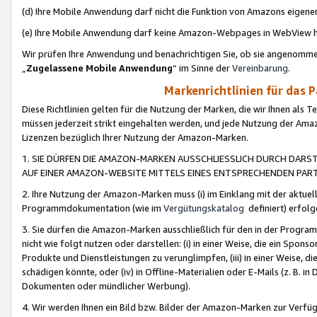
(d) Ihre Mobile Anwendung darf nicht die Funktion von Amazons eige
(e) Ihre Mobile Anwendung darf keine Amazon-Webpages in WebView 
Wir prüfen Ihre Anwendung und benachrichtigen Sie, ob sie angenomm
„
Zugelassene Mobile Anwendung
“ im Sinne der
Vereinbarung
.
Markenrichtlinien für das 
Diese Richtlinien gelten für die Nutzung der Marken, die wir Ihnen als 
müssen jederzeit strikt eingehalten werden, und jede Nutzung der Ama
Lizenzen bezüglich Ihrer Nutzung der Amazon-Marken.
1. SIE DÜRFEN DIE AMAZON-MARKEN AUSSCHLIESSLICH DURCH DARS
AUF EINER AMAZON-WEBSITE MITTELS EINES ENTSPRECHENDEN PART
2. Ihre Nutzung der Amazon-Marken muss (i) im Einklang mit der aktuells
Programmdokumentation (wie im
Vergütungskatalog
definiert) erfolg
3. Sie dürfen die Amazon-Marken ausschließlich für den in der Progr
nicht wie folgt nutzen oder darstellen: (i) in einer Weise, die ein Spo
Produkte und Dienstleistungen zu verunglimpfen, (iii) in einer Weise
schädigen könnte, oder (iv) in Offline-Materialien oder E-Mails (z. B.
Dokumenten oder mündlicher Werbung).
4. Wir werden Ihnen ein Bild bzw. Bilder der Amazon-Marken zur Verfüg