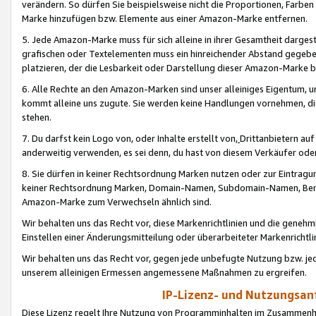
verändern. So dürfen Sie beispielsweise nicht die Proportionen, Farb
Marke hinzufügen bzw. Elemente aus einer Amazon-Marke entfernen.
5. Jede Amazon-Marke muss für sich alleine in ihrer Gesamtheit darge
grafischen oder Textelementen muss ein hinreichender Abstand gegebe
platzieren, der die Lesbarkeit oder Darstellung dieser Amazon-Marke b
6. Alle Rechte an den Amazon-Marken sind unser alleiniges Eigentum, 
kommt alleine uns zugute. Sie werden keine Handlungen vornehmen, 
stehen.
7. Du darfst kein Logo von, oder Inhalte erstellt von,
Drittanbietern au
anderweitig verwenden, es sei denn, du hast von diesem Verkäufer oder
8. Sie dürfen in keiner Rechtsordnung Marken nutzen oder zur Eintragu
keiner Rechtsordnung Marken, Domain-Namen, Subdomain-Namen, Benu
Amazon-Marke zum Verwechseln ähnlich sind.
Wir behalten uns das Recht vor, diese Markenrichtlinien und die gene
Einstellen einer Änderungsmitteilung oder überarbeiteter Markenricht
Wir behalten uns das Recht vor, gegen jede unbefugte Nutzung bzw. jede 
unserem alleinigen Ermessen angemessene Maßnahmen zu ergreifen.
IP-Lizenz- und Nutzungsan
Diese Lizenz regelt Ihre Nutzung von Programminhalten im Zusammen