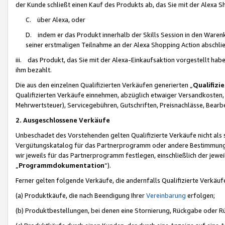
der Kunde schließt einen Kauf des Produkts ab, das Sie mit der Alexa 
C. über Alexa, oder
D. indem er das Produkt innerhalb der Skills Session in den Waren
seiner erstmaligen Teilnahme an der Alexa Shopping Action abschlie
iii. das Produkt, das Sie mit der Alexa-Einkaufsaktion vorgestellt ha
ihm bezahlt.
Die aus den einzelnen Qualifizierten Verkäufen generierten „
Qualifizi
Qualifizierten Verkäufe einnehmen, abzüglich etwaiger Versandkosten
Mehrwertsteuer), Servicegebühren, Gutschriften, Preisnachlässe, Bear
2. Ausgeschlossene Verkäufe
Unbeschadet des Vorstehenden gelten Qualifizierte Verkäufe nicht als
Vergütungskatalog für das Partnerprogramm oder andere Bestimmungen,
wir jeweils für das Partnerprogramm festlegen, einschließlich der jewe
„
Programmdokumentation
“).
Ferner gelten folgende Verkäufe, die andernfalls Qualifizierte Verkä
(a) Produktkäufe, die nach Beendigung Ihrer
Vereinbarung
erfolgen;
(b) Produktbestellungen, bei denen eine Stornierung, Rückgabe oder R