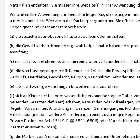
Materialien enthalten. Sie müssen Ihre Website(s) in Ihrer Anwendung ide
Wir prüfen Ihre Anwendung und benachrichtigen Sie, ob sie angenommen
auf Aufnahme Ihrer Website in das Partnerprogramm und Sie dürfen kei
Ungeeignet sind unter anderem Websites:
(a) die sexuelle oder obszöne Inhalte bewerben oder enthalten;
(b) die Gewalt verherrlichen oder gewalttätige Inhalte haben oder pot
anstiften,;
(c) die falsche, irreführende, diffamierende oder verleumderische Inha
(d) die von Hass geprägte, belästigende, schädliche, die Privatsphäre v
Herkunft, Hautfarbe, Geschlecht, Religion, Nationalität, Behinderung, 
(e) die rechtswidrige Handlungen bewerben oder ausführen;
(f) sich an Kinder richten oder wissentlich personenbezogene Daten vo
geltenden Gesetzen definiert) erheben, verwenden oder offenlegen, Vo
Regeln, Vorschriften, Anordnungen, Lizenzen, Genehmigungen, Richtlini
Entscheidungen oder andere Anforderungen einer zuständigen Regierung
Privacy Protection Act (15 U.S.C. §§ 6501-6506) oder Vorschriften, di
Internet erlassen wurden);
(g) die Marken von Amazon oder unseren verbundenen Unternehmen b