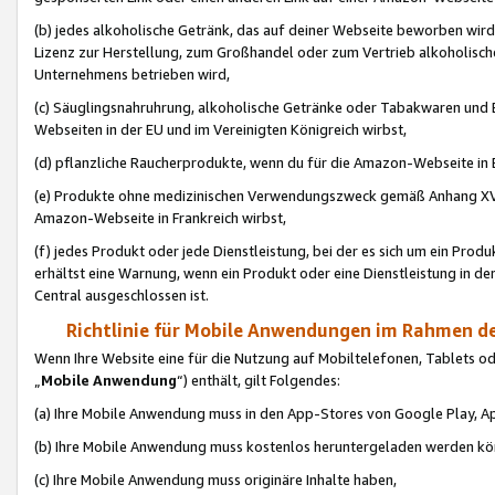
(b) jedes alkoholische Getränk, das auf deiner Webseite beworben wird
Lizenz zur Herstellung, zum Großhandel oder zum Vertrieb alkoholisch
Unternehmens betrieben wird,
(c) Säuglingsnahruhrung, alkoholische Getränke oder Tabakwaren und E
Webseiten in der EU und im Vereinigten Königreich wirbst,
(d) pflanzliche Raucherprodukte, wenn du für die Amazon-Webseite in B
(e) Produkte ohne medizinischen Verwendungszweck gemäß Anhang XVI 
Amazon-Webseite in Frankreich wirbst,
(f) jedes Produkt oder jede Dienstleistung, bei der es sich um ein Prod
erhältst eine Warnung, wenn ein Produkt oder eine Dienstleistung in de
Central ausgeschlossen ist.
Richtlinie für Mobile Anwendungen im Rahmen de
Wenn Ihre Website eine für die Nutzung auf Mobiltelefonen, Tablets 
„
Mobile Anwendung
“) enthält, gilt Folgendes:
(a) Ihre Mobile Anwendung muss in den App-Stores von Google Play, A
(b) Ihre Mobile Anwendung muss kostenlos heruntergeladen werden könn
(c) Ihre Mobile Anwendung muss originäre Inhalte haben,