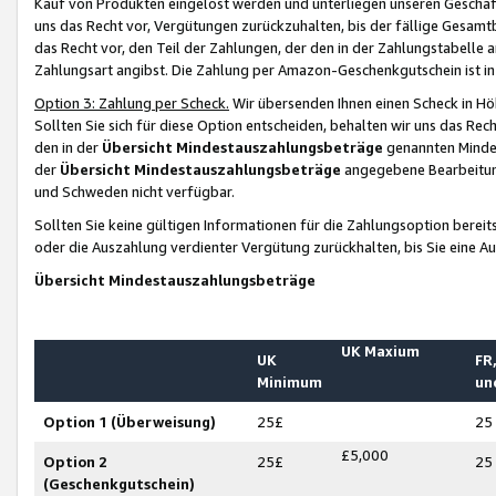
Kauf von Produkten eingelöst werden und unterliegen unseren Geschäf
uns das Recht vor, Vergütungen zurückzuhalten, bis der fällige Gesamt
das Recht vor, den Teil der Zahlungen, der den in der Zahlungstabelle 
Zahlungsart angibst. Die Zahlung per Amazon-Geschenkgutschein ist in
Option 3: Zahlung per Scheck.
Wir übersenden Ihnen einen Scheck in Höh
Sollten Sie sich für diese Option entscheiden, behalten wir uns das Rec
den in der
Übersicht Mindestauszahlungsbeträge
genannten Mindest
der
Übersicht Mindestauszahlungsbeträge
angegebene Bearbeitung
und Schweden nicht verfügbar.
Sollten Sie keine gültigen Informationen für die Zahlungsoption bereit
oder die Auszahlung verdienter Vergütung zurückhalten, bis Sie eine A
Übersicht Mindestauszahlungsbeträge
UK Maxium
UK
FR,
Minimum
un
Option 1 (Überweisung)
25£
25
£5,000
Option 2
25£
25
(Geschenkgutschein)