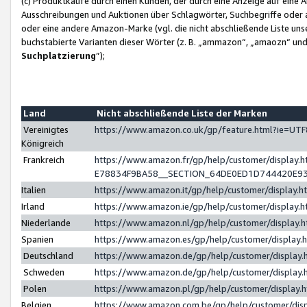
(c) Produktkäufe durch einen Kunden, der durch eine Anzeige auf eine 
Ausschreibungen und Auktionen über Schlagwörter, Suchbegriffe oder 
oder eine andere Amazon-Marke (vgl. die nicht abschließende Liste un
buchstabierte Varianten dieser Wörter (z. B. „ammazon“, „amaozn“ und „
Suchplatzierung
”);
Land
Nicht abschließende Liste der Marken
Vereinigtes
https://www.amazon.co.uk/gp/feature.html?ie=U
Königreich
Frankreich
https://www.amazon.fr/gp/help/customer/displa
E78834F9BA58__SECTION_64DE0ED1D744420E9
Italien
https://www.amazon.it/gp/help/customer/display
Irland
https://www.amazon.ie/gp/help/customer/displa
Niederlande
https://www.amazon.nl/gp/help/customer/display
Spanien
https://www.amazon.es/gp/help/customer/display
Deutschland
https://www.amazon.de/gp/help/customer/displa
Schweden
https://www.amazon.de/gp/help/customer/displa
Polen
https://www.amazon.pl/gp/help/customer/display
Belgien
https://www.amazon.com.be/gp/help/customer/d