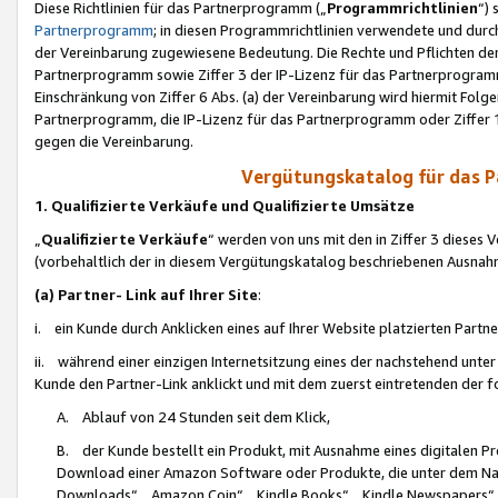
Diese Richtlinien für das Partnerprogramm („
Programmrichtlinien
“)
Partnerprogramm
; in diesen Programmrichtlinien verwendete und durch
der Vereinbarung zugewiesene Bedeutung. Die Rechte und Pflichten de
Partnerprogramm sowie Ziffer 3 der IP-Lizenz für das Partnerprogram
Einschränkung von Ziffer 6 Abs. (a) der Vereinbarung wird hiermit Fol
Partnerprogramm, die IP-Lizenz für das Partnerprogramm oder Ziffer 1
gegen die Vereinbarung.
Vergütungskatalog für das 
1. Qualifizierte Verkäufe und Qualifizierte Umsätze
„
Qualifizierte Verkäufe
“ werden von uns mit den in Ziffer 3 diese
(vorbehaltlich der in diesem Vergütungskatalog beschriebenen Ausnah
(a) Partner- Link auf Ihrer Site
:
i. ein Kunde durch Anklicken eines auf Ihrer Website platzierten Part
ii. während einer einzigen Internetsitzung eines der nachstehend unter (i)
Kunde den Partner-Link anklickt und mit dem zuerst eintretenden der f
A. Ablauf von 24 Stunden seit dem Klick,
B. der Kunde bestellt ein Produkt, mit Ausnahme eines digitalen P
Download einer Amazon Software oder Produkte, die unter dem N
Downloads“, „Amazon Coin“, „Kindle Books“, „Kindle Newspapers“, „