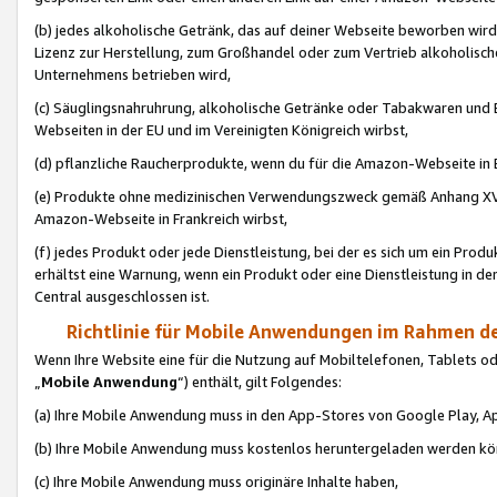
(b) jedes alkoholische Getränk, das auf deiner Webseite beworben wird
Lizenz zur Herstellung, zum Großhandel oder zum Vertrieb alkoholisch
Unternehmens betrieben wird,
(c) Säuglingsnahruhrung, alkoholische Getränke oder Tabakwaren und E
Webseiten in der EU und im Vereinigten Königreich wirbst,
(d) pflanzliche Raucherprodukte, wenn du für die Amazon-Webseite in B
(e) Produkte ohne medizinischen Verwendungszweck gemäß Anhang XVI 
Amazon-Webseite in Frankreich wirbst,
(f) jedes Produkt oder jede Dienstleistung, bei der es sich um ein Prod
erhältst eine Warnung, wenn ein Produkt oder eine Dienstleistung in de
Central ausgeschlossen ist.
Richtlinie für Mobile Anwendungen im Rahmen de
Wenn Ihre Website eine für die Nutzung auf Mobiltelefonen, Tablets 
„
Mobile Anwendung
“) enthält, gilt Folgendes:
(a) Ihre Mobile Anwendung muss in den App-Stores von Google Play, A
(b) Ihre Mobile Anwendung muss kostenlos heruntergeladen werden könn
(c) Ihre Mobile Anwendung muss originäre Inhalte haben,