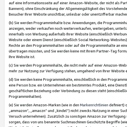
auf eine Informationsseite auf einer Amazon-Website, der nicht als Part
Bannern); ohne Einschränkung der Allgemeingültigkeit des Vorstehende
Besucher Ihrer Website unsichtbar, unlesbar oder unentzifferbar mache
(b) Sie werden Programminhalte bzw. Anwendungen, die Programminhalt
anzeigen, weder verkaufen noch weiterverkaufen, weitergeben, unterli
innerhalb von Werbung außerhalb Ihrer Website (einschließlich Werbun
Website oder einem Dienst (einschließlich Social Networking-Website
Rechte an den Programminhalten oder auf die Programminhalte an eine a
übertragen müssten, und Sie werden keine mit Ihrem Partner-Tag formati
Ihre Website ist.
(c) Sie werden Programminhalte, die nicht mehr auf einer Amazon-Websit
mehr zur Nutzung zur Verfügung stehen, umgehend von Ihrer Website e
(d) Sie werden keine Programminhalte, einschließlich in den Programmin
eine Person bzw. ein Unternehmen ein bestimmtes Produkt, eine Dienstle
geschäftlichen Beziehung oder Verbindung zu diesen steht (einschließli
Programminhalten).
(e) Sie werden Amazon-Marken (wie in den
Markenrichtlinien
definiert) 
„ammazon“, „amaozn“ und „kindel“) nicht zwecks Nutzung in einer Suc
Versuch unternehmen). Zusätzlich zu sonstigen Amazon zur Verfügung 
sorgen, dass von uns benannte Suchmaschinen Geschützte Begriffe (wie 