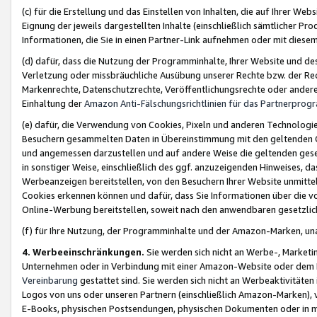
(c) für die Erstellung und das Einstellen von Inhalten, die auf Ihrer We
Eignung der jeweils dargestellten Inhalte (einschließlich sämtlicher 
Informationen, die Sie in einen Partner-Link aufnehmen oder mit diese
(d) dafür, dass die Nutzung der Programminhalte, Ihrer Website und des 
Verletzung oder missbräuchliche Ausübung unserer Rechte bzw. der Recht
Markenrechte, Datenschutzrechte, Veröffentlichungsrechte oder anderer
Einhaltung der
Amazon Anti-Fälschungsrichtlinien für das Partnerpro
(e) dafür, die Verwendung von Cookies, Pixeln und anderen Technologien
Besuchern gesammelten Daten in Übereinstimmung mit den geltenden Ge
und angemessen darzustellen und auf andere Weise die geltenden geset
in sonstiger Weise, einschließlich des ggf. anzuzeigenden Hinweises, d
Werbeanzeigen bereitstellen, von den Besuchern Ihrer Website unmitte
Cookies erkennen können und dafür, dass Sie Informationen über die v
Online-Werbung bereitstellen, soweit nach den anwendbaren gesetzlic
(f) für Ihre Nutzung, der Programminhalte und der Amazon-Marken, u
4. Werbeeinschränkungen.
Sie werden sich nicht an Werbe-, Market
Unternehmen oder in Verbindung mit einer Amazon-Website oder dem Pa
Vereinbarung
gestattet sind. Sie werden sich nicht an Werbeaktivitäten
Logos von uns oder unseren Partnern (einschließlich Amazon-Marken), 
E-Books, physischen Postsendungen, physischen Dokumenten oder in 