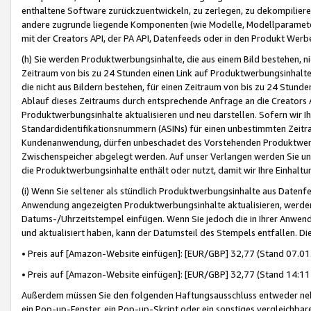
enthaltene Software zurückzuentwickeln, zu zerlegen, zu dekompilier
andere zugrunde liegende Komponenten (wie Modelle, Modellparameter
mit der Creators API, der PA API, Datenfeeds oder in den Produkt Werb
(h) Sie werden Produktwerbungsinhalte, die aus einem Bild bestehen, ni
Zeitraum von bis zu 24 Stunden einen Link auf Produktwerbungsinhalte
die nicht aus Bildern bestehen, für einen Zeitraum von bis zu 24 Stund
Ablauf dieses Zeitraums durch entsprechende Anfrage an die Creators 
Produktwerbungsinhalte aktualisieren und neu darstellen. Sofern wir Ih
Standardidentifikationsnummern (ASINs) für einen unbestimmten Zeitra
Kundenanwendung, dürfen unbeschadet des Vorstehenden Produktwerbu
Zwischenspeicher abgelegt werden. Auf unser Verlangen werden Sie un
die Produktwerbungsinhalte enthält oder nutzt, damit wir Ihre Einhalt
(i) Wenn Sie seltener als stündlich Produktwerbungsinhalte aus Datenfe
Anwendung angezeigten Produktwerbungsinhalte aktualisieren, werden 
Datums-/Uhrzeitstempel einfügen. Wenn Sie jedoch die in Ihrer Anwe
und aktualisiert haben, kann der Datumsteil des Stempels entfallen. Dies
• Preis auf [Amazon-Website einfügen]: [EUR/GBP] 32,77 (Stand 07.01.
• Preis auf [Amazon-Website einfügen]: [EUR/GBP] 32,77 (Stand 14:11 
Außerdem müssen Sie den folgenden Haftungsausschluss entweder neb
ein Pop-up-Fenster, ein Pop-up-Skript oder ein sonstiges vergleichba