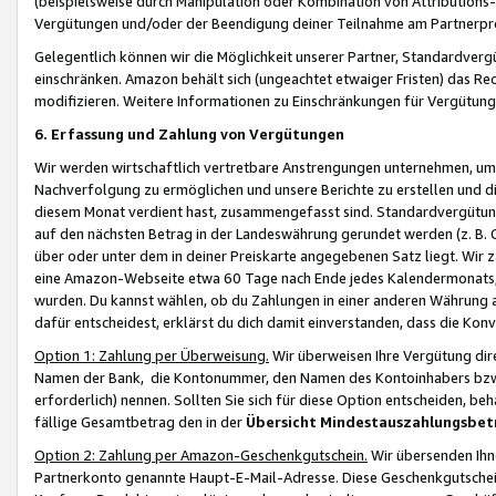
(beispielsweise durch Manipulation oder Kombination von Attributions-
Vergütungen und/oder der Beendigung deiner Teilnahme am Partnerp
Gelegentlich können wir die Möglichkeit unserer Partner, Standardv
einschränken. Amazon behält sich (ungeachtet etwaiger Fristen) das Re
modifizieren. Weitere Informationen zu Einschränkungen für Vergütung
6. Erfassung und Zahlung von Vergütungen
Wir werden wirtschaftlich vertretbare Anstrengungen unternehmen, um 
Nachverfolgung zu ermöglichen und unsere Berichte zu erstellen und di
diesem Monat verdient hast, zusammengefasst sind. Standardvergütung
auf den nächsten Betrag in der Landeswährung gerundet werden (z. B. C
über oder unter dem in deiner Preiskarte angegebenen Satz liegt. Wir
eine Amazon-Webseite etwa 60 Tage nach Ende jedes Kalendermonats, i
wurden. Du kannst wählen, ob du Zahlungen in einer anderen Währung
dafür entscheidest, erklärst du dich damit einverstanden, dass die K
Option 1: Zahlung per Überweisung.
Wir überweisen Ihre Vergütung dir
Namen der Bank, die Kontonummer, den Namen des Kontoinhabers bzw. a
erforderlich) nennen. Sollten Sie sich für diese Option entscheiden, be
fällige Gesamtbetrag den in der
Übersicht Mindestauszahlungsbet
Option 2: Zahlung per Amazon-Geschenkgutschein.
Wir übersenden Ihne
Partnerkonto genannte Haupt-E-Mail-Adresse. Diese Geschenkgutschei