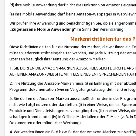
(d) Ihre Mobile Anwendung darf nicht die Funktion von Amazons eige
(e) Ihre Mobile Anwendung darf keine Amazon-Webpages in WebView 
Wir prüfen Ihre Anwendung und benachrichtigen Sie, ob sie angenomm
„
Zugelassene Mobile Anwendung
“ im Sinne der
Vereinbarung
.
Markenrichtlinien für das 
Diese Richtlinien gelten für die Nutzung der Marken, die wir Ihnen als 
müssen jederzeit strikt eingehalten werden, und jede Nutzung der Ama
Lizenzen bezüglich Ihrer Nutzung der Amazon-Marken.
1. SIE DÜRFEN DIE AMAZON-MARKEN AUSSCHLIESSLICH DURCH DARS
AUF EINER AMAZON-WEBSITE MITTELS EINES ENTSPRECHENDEN PART
2. Ihre Nutzung der Amazon-Marken muss (i) im Einklang mit der aktuells
Programmdokumentation (wie im
Vergütungskatalog
definiert) erfolg
3. Sie dürfen die Amazon-Marken ausschließlich für den in der Progr
nicht wie folgt nutzen oder darstellen: (i) in einer Weise, die ein Spo
Produkte und Dienstleistungen zu verunglimpfen, (iii) in einer Weise
schädigen könnte, oder (iv) in Offline-Materialien oder E-Mails (z. B.
Dokumenten oder mündlicher Werbung).
4. Wir werden Ihnen ein Bild bzw. Bilder der Amazon-Marken zur Verfüg