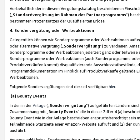
Vorbehaltlich der in diesem Vergütungskatalog beschriebenen Einschr
(„
Standardvergütung im Rahmen des Partnerprogramms
“) besc
bestimmten Prozentsatzes der Qualifizierten Erlöse.
4. Sondervergütung oder Werbeaktionen
Gelegentlich können wir Sonderprogramme oder Werbeaktionen auflegen,
oder alternative Vergütung („
Sondervergütung
”) zu verdienen. Amazo
Sonderprogramme oder Werbeaktionen jederzeit ganz oder teilweise einz
Sonderprogramme oder Werbeaktionen (auch Sonderprogramme oder We
Produktverkäufen kommt) disqualifizierende Ausschlusstatbestände, di
Programmdokumentation im Hinblick auf Produktverkäufe geltende E
Werbeaktionen.
Folgende Sondervergütungen sind derzeit verfügbar:
hier
.
(a) Bounty Events
In den in der
Anlage
(„
Sondervergütung
“) aufgeführten Ländern sind
Zusammenhang mit „
Bounty Events
“ die in dieser Ziffer 4 (a) besch
Bounty Event wie in der Anlage beschrieben anspruchsberechtigt sein mu
teilnehmende Startseite einer Amazon-Website aufruft und (2) der Kun
ausführt.
Amazon zahlt keine Sondervergütung, wenn das zugrundeliegende Boun