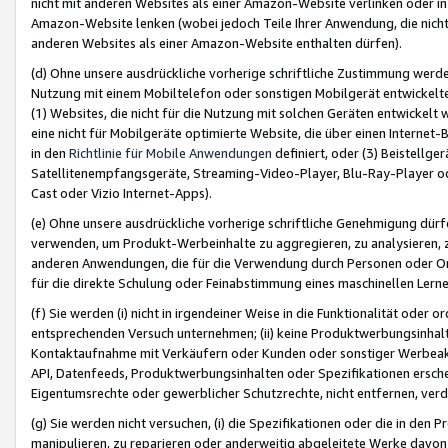
nicht mit anderen Websites als einer Amazon-Website verlinken oder i
Amazon-Website lenken (wobei jedoch Teile Ihrer Anwendung, die nich
anderen Websites als einer Amazon-Website enthalten dürfen).
(d) Ohne unsere ausdrückliche vorherige schriftliche Zustimmung werd
Nutzung mit einem Mobiltelefon oder sonstigen Mobilgerät entwickelt
(1) Websites, die nicht für die Nutzung mit solchen Geräten entwickelt
eine nicht für Mobilgeräte optimierte Website, die über einen Interne
in den
Richtlinie für Mobile Anwendungen
definiert, oder (3) Beistellge
Satellitenempfangsgeräte, Streaming-Video-Player, Blu-Ray-Player ode
Cast oder Vizio Internet-Apps).
(e) Ohne unsere ausdrückliche vorherige schriftliche Genehmigung dürfe
verwenden, um Produkt-Werbeinhalte zu aggregieren, zu analysieren, 
anderen Anwendungen, die für die Verwendung durch Personen oder Or
für die direkte Schulung oder Feinabstimmung eines maschinellen Lern
(f) Sie werden (i) nicht in irgendeiner Weise in die Funktionalität ode
entsprechenden Versuch unternehmen; (ii) keine Produktwerbungsinha
Kontaktaufnahme mit Verkäufern oder Kunden oder sonstiger Werbeaktiv
API, Datenfeeds, Produktwerbungsinhalten oder Spezifikationen erschei
Eigentumsrechte oder gewerblicher Schutzrechte, nicht entfernen, verd
(g) Sie werden nicht versuchen, (i) die Spezifikationen oder die in de
manipulieren, zu reparieren oder anderweitig abgeleitete Werke davon z