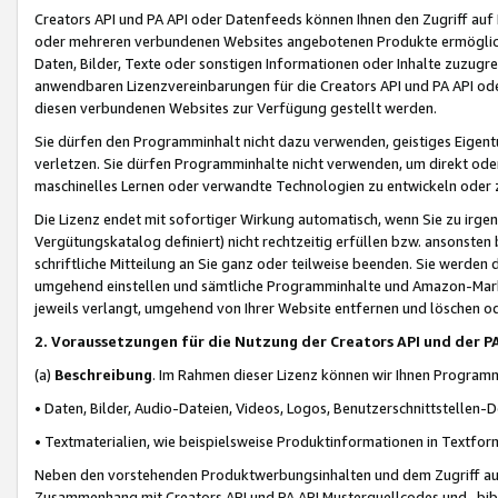
Creators API und PA API oder Datenfeeds können Ihnen den Zugriff auf D
oder mehreren verbundenen Websites angebotenen Produkte ermögliche
Daten, Bilder, Texte oder sonstigen Informationen oder Inhalte zuzugre
anwendbaren Lizenzvereinbarungen für die Creators API und PA API od
diesen verbundenen Websites zur Verfügung gestellt werden.
Sie dürfen den Programminhalt nicht dazu verwenden, geistiges Eigent
verletzen. Sie dürfen Programminhalte nicht verwenden, um direkt ode
maschinelles Lernen oder verwandte Technologien zu entwickeln oder zu
Die Lizenz endet mit sofortiger Wirkung automatisch, wenn Sie zu irg
Vergütungskatalog definiert) nicht rechtzeitig erfüllen bzw. ansonsten
schriftliche Mitteilung an Sie ganz oder teilweise beenden. Sie werden
umgehend einstellen und sämtliche Programminhalte und Amazon-Marke
jeweils verlangt, umgehend von Ihrer Website entfernen und löschen od
2. Voraussetzungen für die Nutzung der Creators API und der P
(a)
Beschreibung
. Im Rahmen dieser Lizenz können wir Ihnen Programmi
• Daten, Bilder, Audio-Dateien, Videos, Logos, Benutzerschnittstellen-
• Textmaterialien, wie beispielsweise Produktinformationen in Textfor
Neben den vorstehenden Produktwerbungsinhalten und dem Zugriff auf 
Zusammenhang mit Creators API und PA API Musterquellcodes und -bibli