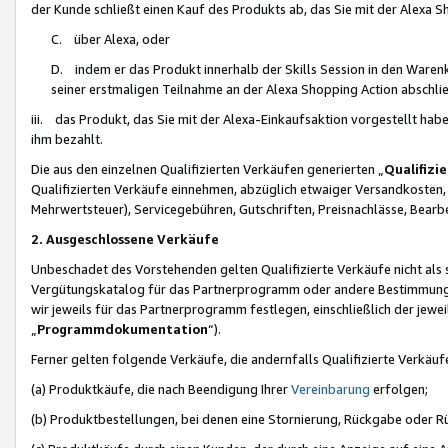
der Kunde schließt einen Kauf des Produkts ab, das Sie mit der Alexa 
C. über Alexa, oder
D. indem er das Produkt innerhalb der Skills Session in den Waren
seiner erstmaligen Teilnahme an der Alexa Shopping Action abschlie
iii. das Produkt, das Sie mit der Alexa-Einkaufsaktion vorgestellt ha
ihm bezahlt.
Die aus den einzelnen Qualifizierten Verkäufen generierten „
Qualifizi
Qualifizierten Verkäufe einnehmen, abzüglich etwaiger Versandkosten
Mehrwertsteuer), Servicegebühren, Gutschriften, Preisnachlässe, Bear
2. Ausgeschlossene Verkäufe
Unbeschadet des Vorstehenden gelten Qualifizierte Verkäufe nicht als
Vergütungskatalog für das Partnerprogramm oder andere Bestimmungen,
wir jeweils für das Partnerprogramm festlegen, einschließlich der jewe
„
Programmdokumentation
“).
Ferner gelten folgende Verkäufe, die andernfalls Qualifizierte Verkä
(a) Produktkäufe, die nach Beendigung Ihrer
Vereinbarung
erfolgen;
(b) Produktbestellungen, bei denen eine Stornierung, Rückgabe oder R