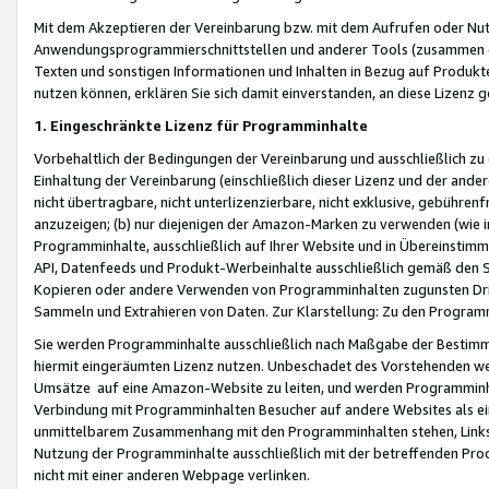
Mit dem Akzeptieren der Vereinbarung bzw. mit dem Aufrufen oder Nutz
Anwendungsprogrammierschnittstellen und anderer Tools (zusammen die
Texten und sonstigen Informationen und Inhalten in Bezug auf Produkte
nutzen können, erklären Sie sich damit einverstanden, an diese Lizenz 
1. Eingeschränkte Lizenz für Programminhalte
Vorbehaltlich der Bedingungen der Vereinbarung und ausschließlich z
Einhaltung der Vereinbarung (einschließlich dieser Lizenz und der ande
nicht übertragbare, nicht unterlizenzierbare, nicht exklusive, gebühren
anzuzeigen; (b) nur diejenigen der Amazon-Marken zu verwenden (wie in 
Programminhalte, ausschließlich auf Ihrer Website und in Übereinstimmu
API, Datenfeeds und Produkt-Werbeinhalte ausschließlich gemäß den Spe
Kopieren oder andere Verwenden von Programminhalten zugunsten Dri
Sammeln und Extrahieren von Daten. Zur Klarstellung: Zu den Program
Sie werden Programminhalte ausschließlich nach Maßgabe der Besti
hiermit eingeräumten Lizenz nutzen. Unbeschadet des Vorstehenden we
Umsätze auf eine Amazon-Website zu leiten, und werden Programminhal
Verbindung mit Programminhalten Besucher auf andere Websites als ein
unmittelbarem Zusammenhang mit den Programminhalten stehen, Links z
Nutzung der Programminhalte ausschließlich mit der betreffenden Pr
nicht mit einer anderen Webpage verlinken.