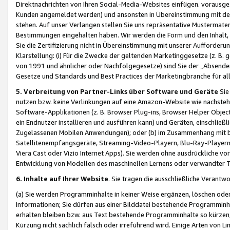
Direktnachrichten von Ihren Social-Media-Websites einfügen. vorausg
Kunden angemeldet werden) und ansonsten in Übereinstimmung mit der
stehen. Auf unser Verlangen stellen Sie uns repräsentative Mustermater
Bestimmungen eingehalten haben. Wir werden die Form und den Inhalt, di
Sie die Zertifizierung nicht in Übereinstimmung mit unserer Aufforderu
Klarstellung: (i) Für die Zwecke der geltenden Marketinggesetze (z. 
von 1991 und ähnlicher oder Nachfolgegesetze) sind Sie der „Absender“ j
Gesetze und Standards und Best Practices der Marketingbranche für 
5. Verbreitung von Partner-Links über Software und Geräte
Sie
nutzen bzw. keine Verlinkungen auf eine Amazon-Website wie nachsteh
Software-Applikationen (z. B. Browser Plug-ins, Browser Helper Objec
ein Endnutzer installieren und ausführen kann) und Geräten, einschlie
Zugelassenen Mobilen Anwendungen); oder (b) im Zusammenhang mit bzw.
Satellitenempfangsgeräte, Streaming-Video-Playern, Blu-Ray-Playern 
Viera Cast oder Vizio Internet Apps). Sie werden ohne ausdrückliche v
Entwicklung von Modellen des maschinellen Lernens oder verwandter 
6. Inhalte auf Ihrer Website
. Sie tragen die ausschließliche Verantwo
(a) Sie werden Programminhalte in keiner Weise ergänzen, löschen oder
Informationen; Sie dürfen aus einer Bilddatei bestehende Programminhal
erhalten bleiben bzw. aus Text bestehende Programminhalte so kürzen, 
Kürzung nicht sachlich falsch oder irreführend wird. Einige Arten von L