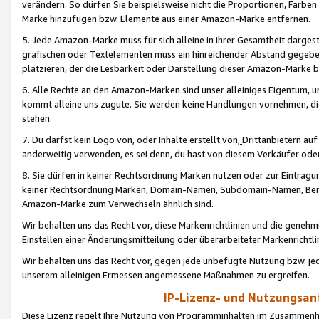
verändern. So dürfen Sie beispielsweise nicht die Proportionen, Farb
Marke hinzufügen bzw. Elemente aus einer Amazon-Marke entfernen.
5. Jede Amazon-Marke muss für sich alleine in ihrer Gesamtheit darge
grafischen oder Textelementen muss ein hinreichender Abstand gegebe
platzieren, der die Lesbarkeit oder Darstellung dieser Amazon-Marke b
6. Alle Rechte an den Amazon-Marken sind unser alleiniges Eigentum, 
kommt alleine uns zugute. Sie werden keine Handlungen vornehmen, 
stehen.
7. Du darfst kein Logo von, oder Inhalte erstellt von,
Drittanbietern au
anderweitig verwenden, es sei denn, du hast von diesem Verkäufer oder
8. Sie dürfen in keiner Rechtsordnung Marken nutzen oder zur Eintragu
keiner Rechtsordnung Marken, Domain-Namen, Subdomain-Namen, Benu
Amazon-Marke zum Verwechseln ähnlich sind.
Wir behalten uns das Recht vor, diese Markenrichtlinien und die gene
Einstellen einer Änderungsmitteilung oder überarbeiteter Markenricht
Wir behalten uns das Recht vor, gegen jede unbefugte Nutzung bzw. jede 
unserem alleinigen Ermessen angemessene Maßnahmen zu ergreifen.
IP-Lizenz- und Nutzungsan
Diese Lizenz regelt Ihre Nutzung von Programminhalten im Zusammen