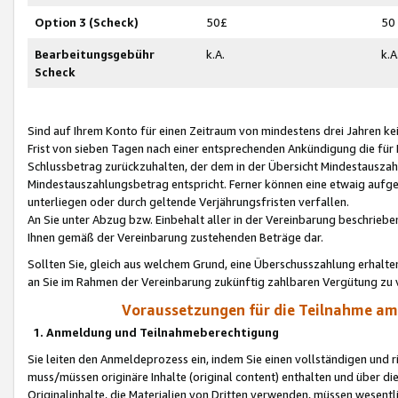
Option 3 (Scheck)
50£
50
Bearbeitungsgebühr
k.A.
k.A
Scheck
Sind auf Ihrem Konto für einen Zeitraum von mindestens drei Jahren kein
Frist von sieben Tagen nach einer entsprechenden Ankündigung die für
Schlussbetrag zurückzuhalten, der dem in der Übersicht Mindestausz
Mindestauszahlungsbetrag entspricht. Ferner können eine etwaig aufg
unterliegen oder durch geltende Verjährungsfristen verfallen.
An Sie unter Abzug bzw. Einbehalt aller in der Vereinbarung beschrieb
Ihnen gemäß der Vereinbarung zustehenden Beträge dar.
Sollten Sie, gleich aus welchem Grund, eine Überschusszahlung erhalte
an Sie im Rahmen der Vereinbarung zukünftig zahlbaren Vergütung zu 
Voraussetzungen für die Teilnahme a
1. Anmeldung und Teilnahmeberechtigung
Sie leiten den Anmeldeprozess ein, indem Sie einen vollständigen und 
muss/müssen originäre Inhalte (original content) enthalten und über d
Originalinhalte, die Materialien von Dritten verwenden, müssen wese