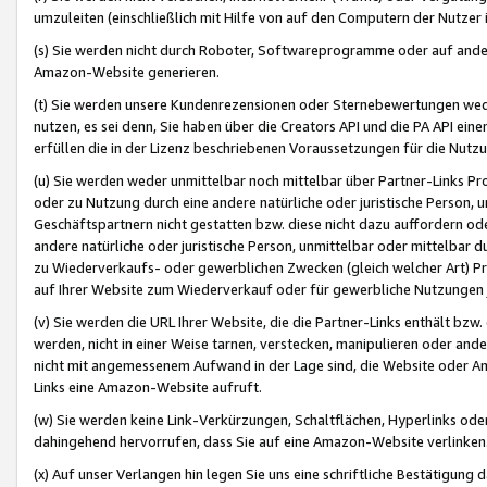
umzuleiten (einschließlich mit Hilfe von auf den Computern der Nutzer i
(s) Sie werden nicht durch Roboter, Softwareprogramme oder auf andere
Amazon-Website generieren.
(t) Sie werden unsere Kundenrezensionen oder Sternebewertungen wed
nutzen, es sei denn, Sie haben über die Creators API und die PA API e
erfüllen die in der Lizenz beschriebenen Voraussetzungen für die Nutzu
(u) Sie werden weder unmittelbar noch mittelbar über Partner-Links P
oder zu Nutzung durch eine andere natürliche oder juristische Person,
Geschäftspartnern nicht gestatten bzw. diese nicht dazu auffordern od
andere natürliche oder juristische Person, unmittelbar oder mittelbar
zu Wiederverkaufs- oder gewerblichen Zwecken (gleich welcher Art) 
auf Ihrer Website zum Wiederverkauf oder für gewerbliche Nutzungen 
(v) Sie werden die URL Ihrer Website, die die Partner-Links enthält b
werden, nicht in einer Weise tarnen, verstecken, manipulieren oder and
nicht mit angemessenem Aufwand in der Lage sind, die Website oder A
Links eine Amazon-Website aufruft.
(w) Sie werden keine Link-Verkürzungen, Schaltflächen, Hyperlinks ode
dahingehend hervorrufen, dass Sie auf eine Amazon-Website verlinken
(x) Auf unser Verlangen hin legen Sie uns eine schriftliche Bestätigung