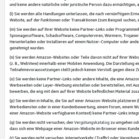
und keine andere natürliche oder juristische Person dazu ermächtigen, a
(l) Sie werden alle Handlungen unterlassen, die nach vernünftigem Erme
Website, auf der Funktionen oder Transaktionen (zum Beispiel suchen, s
(m) Sie werden auf Ihrer Website keine Partner-Links oder Programmin
Spionagesoftware, Schadsoftware, Computerviren, Würmern, Trojaner
Herunterladen oder Installieren auf einem Nutzer-Computer oder ande
genehmigt wurden.
(n) Sie werden Amazon-Websites oder Teile davon nicht auf Ihrer Websi
(z. B., WebView) innerhalb einer Mobilen Anwendung. Die Darstellung ein
Teilnahmevoraussetzungen stellt jedoch keinen Verstoß gegen diese Zif
(o) Sie werden keine Partner-Links oder andere Inhalte, die eine Am
Werbeseiten oder Layer-Werbung einstellen oder bereitstellen, mit Au
bewerben, die eng mit dem auf Ihrer Website befindlichen Material z
(p) Sie werden in Inhalte, die Sie auf einer Amazon-Website platzier
Werbediensten oder in einer Kundenbewertung, einem Forum, einem Wun
einer Amazon-Website verfügbaren Kontext) keine Partner-Links integr
(q) Sie werden nicht versuchen, den
Vergütungskatalog
zu umgehen oder
dass sich eine Webpage einer Amazon-Website im Browser eines Kunden 
(r) Sie werden nicht versuchen, Internetverkehr (Traffic) oder Vergü