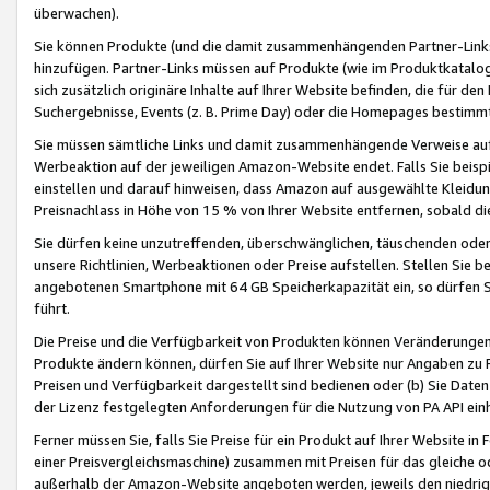
überwachen).
Sie können Produkte (und die damit zusammenhängenden Partner-Links)
hinzufügen. Partner-Links müssen auf Produkte (wie im Produktkatalog de
sich zusätzlich originäre Inhalte auf Ihrer Website befinden, die für 
Suchergebnisse, Events (z. B. Prime Day) oder die Homepages bestimmte
Sie müssen sämtliche Links und damit zusammenhängende Verweise auf z
Werbeaktion auf der jeweiligen Amazon-Website endet. Falls Sie beisp
einstellen und darauf hinweisen, dass Amazon auf ausgewählte Kleidun
Preisnachlass in Höhe von 15 % von Ihrer Website entfernen, sobald di
Sie dürfen keine unzutreffenden, überschwänglichen, täuschenden od
unsere Richtlinien, Werbeaktionen oder Preise aufstellen. Stellen Sie 
angebotenen Smartphone mit 64 GB Speicherkapazität ein, so dürfen S
führt.
Die Preise und die Verfügbarkeit von Produkten können Veränderungen 
Produkte ändern können, dürfen Sie auf Ihrer Website nur Angaben zu P
Preisen und Verfügbarkeit dargestellt sind bedienen oder (b) Sie Daten
der Lizenz festgelegten Anforderungen für die Nutzung von PA API einh
Ferner müssen Sie, falls Sie Preise für ein Produkt auf Ihrer Website in 
einer Preisvergleichsmaschine) zusammen mit Preisen für das gleiche o
außerhalb der Amazon-Website angeboten werden, jeweils den niedrigst