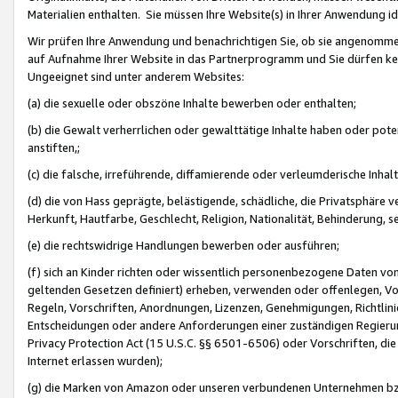
Materialien enthalten. Sie müssen Ihre Website(s) in Ihrer Anwendung ide
Wir prüfen Ihre Anwendung und benachrichtigen Sie, ob sie angenommen
auf Aufnahme Ihrer Website in das Partnerprogramm und Sie dürfen kei
Ungeeignet sind unter anderem Websites:
(a) die sexuelle oder obszöne Inhalte bewerben oder enthalten;
(b) die Gewalt verherrlichen oder gewalttätige Inhalte haben oder pot
anstiften,;
(c) die falsche, irreführende, diffamierende oder verleumderische Inha
(d) die von Hass geprägte, belästigende, schädliche, die Privatsphäre v
Herkunft, Hautfarbe, Geschlecht, Religion, Nationalität, Behinderung, 
(e) die rechtswidrige Handlungen bewerben oder ausführen;
(f) sich an Kinder richten oder wissentlich personenbezogene Daten vo
geltenden Gesetzen definiert) erheben, verwenden oder offenlegen, Vo
Regeln, Vorschriften, Anordnungen, Lizenzen, Genehmigungen, Richtlini
Entscheidungen oder andere Anforderungen einer zuständigen Regierung
Privacy Protection Act (15 U.S.C. §§ 6501-6506) oder Vorschriften, di
Internet erlassen wurden);
(g) die Marken von Amazon oder unseren verbundenen Unternehmen b