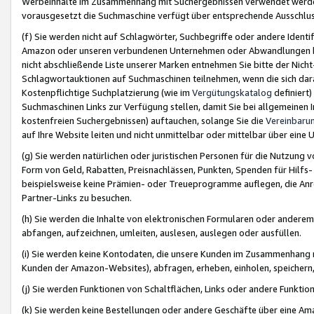
Werbeinhalte im Zusammenhang mit Suchergebnissen verwendet werden,
vorausgesetzt die Suchmaschine verfügt über entsprechende Ausschlu
(f) Sie werden nicht auf Schlagwörter, Suchbegriffe oder andere Ident
Amazon oder unseren verbundenen Unternehmen oder Abwandlungen bzw
nicht abschließende Liste unserer Marken entnehmen Sie bitte der Nich
Schlagwortauktionen auf Suchmaschinen teilnehmen, wenn die sich da
Kostenpflichtige Suchplatzierung (wie im
Vergütungskatalog
definiert
Suchmaschinen Links zur Verfügung stellen, damit Sie bei allgemeinen I
kostenfreien Suchergebnissen) auftauchen, solange Sie die
Vereinbaru
auf Ihre Website leiten und nicht unmittelbar oder mittelbar über eine
(g) Sie werden natürlichen oder juristischen Personen für die Nutzung 
Form von Geld, Rabatten, Preisnachlässen, Punkten, Spenden für Hilfs
beispielsweise keine Prämien- oder Treueprogramme auflegen, die Anrei
Partner-Links zu besuchen.
(h) Sie werden die Inhalte von elektronischen Formularen oder anderem M
abfangen, aufzeichnen, umleiten, auslesen, auslegen oder ausfüllen.
(i) Sie werden keine Kontodaten, die unsere Kunden im Zusammenhang 
Kunden der Amazon-Websites), abfragen, erheben, einholen, speichern,
(j) Sie werden Funktionen von Schaltflächen, Links oder andere Funkti
(k) Sie werden keine Bestellungen oder andere Geschäfte über eine Ama