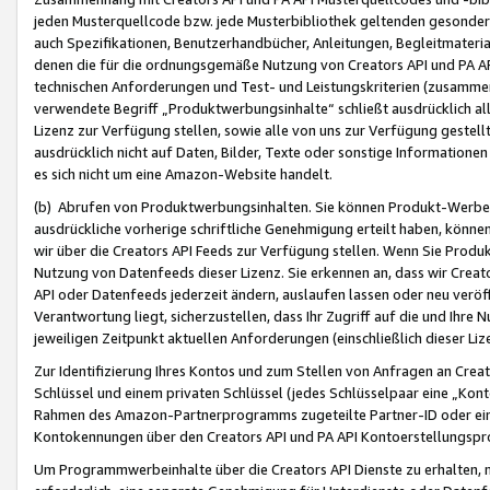
jeden Musterquellcode bzw. jede Musterbibliothek geltenden gesonder
auch Spezifikationen, Benutzerhandbücher, Anleitungen, Begleitmaterial
denen die für die ordnungsgemäße Nutzung von Creators API und PA A
technischen Anforderungen und Test- und Leistungskriterien (zusammen
verwendete Begriff „Produktwerbungsinhalte“ schließt ausdrücklich al
Lizenz zur Verfügung stellen, sowie alle von uns zur Verfügung gestel
ausdrücklich nicht auf Daten, Bilder, Texte oder sonstige Informatione
es sich nicht um eine Amazon-Website handelt.
(b) Abrufen von Produktwerbungsinhalten. Sie können Produkt-Werbein
ausdrückliche vorherige schriftliche Genehmigung erteilt haben, könn
wir über die Creators API Feeds zur Verfügung stellen. Wenn Sie Produk
Nutzung von Datenfeeds dieser Lizenz. Sie erkennen an, dass wir Creat
API oder Datenfeeds jederzeit ändern, auslaufen lassen oder neu veröffe
Verantwortung liegt, sicherzustellen, dass Ihr Zugriff auf die und Ihr
jeweiligen Zeitpunkt aktuellen Anforderungen (einschließlich dieser Liz
Zur Identifizierung Ihres Kontos und zum Stellen von Anfragen an Crea
Schlüssel und einem privaten Schlüssel (jedes Schlüsselpaar eine „Kon
Rahmen des Amazon-Partnerprogramms zugeteilte Partner-ID oder ein
Kontokennungen über den Creators API und PA API Kontoerstellungspro
Um Programmwerbeinhalte über die Creators API Dienste zu erhalten, m