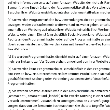
auf eine Informationsseite auf einer Amazon-Website, der nicht als Part
Bannern); ohne Einschränkung der Allgemeingültigkeit des Vorstehende
Besucher Ihrer Website unsichtbar, unlesbar oder unentzifferbar mache
(b) Sie werden Programminhalte bzw. Anwendungen, die Programminhalt
anzeigen, weder verkaufen noch weiterverkaufen, weitergeben, unterli
innerhalb von Werbung außerhalb Ihrer Website (einschließlich Werbun
Website oder einem Dienst (einschließlich Social Networking-Website
Rechte an den Programminhalten oder auf die Programminhalte an eine a
übertragen müssten, und Sie werden keine mit Ihrem Partner-Tag formati
Ihre Website ist.
(c) Sie werden Programminhalte, die nicht mehr auf einer Amazon-Websit
mehr zur Nutzung zur Verfügung stehen, umgehend von Ihrer Website e
(d) Sie werden keine Programminhalte, einschließlich in den Programmin
eine Person bzw. ein Unternehmen ein bestimmtes Produkt, eine Dienstle
geschäftlichen Beziehung oder Verbindung zu diesen steht (einschließli
Programminhalten).
(e) Sie werden Amazon-Marken (wie in den
Markenrichtlinien
definiert) 
„ammazon“, „amaozn“ und „kindel“) nicht zwecks Nutzung in einer Suc
Versuch unternehmen). Zusätzlich zu sonstigen Amazon zur Verfügung 
sorgen, dass von uns benannte Suchmaschinen Geschützte Begriffe (wie 