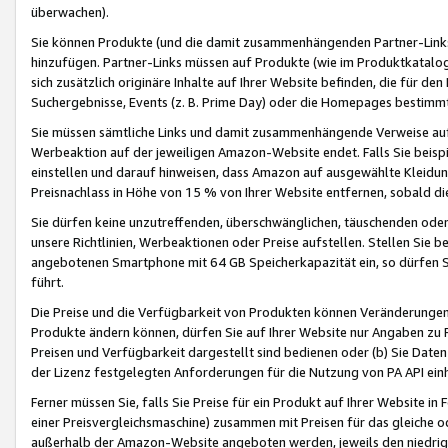
überwachen).
Sie können Produkte (und die damit zusammenhängenden Partner-Links)
hinzufügen. Partner-Links müssen auf Produkte (wie im Produktkatalog de
sich zusätzlich originäre Inhalte auf Ihrer Website befinden, die für 
Suchergebnisse, Events (z. B. Prime Day) oder die Homepages bestimmte
Sie müssen sämtliche Links und damit zusammenhängende Verweise auf z
Werbeaktion auf der jeweiligen Amazon-Website endet. Falls Sie beisp
einstellen und darauf hinweisen, dass Amazon auf ausgewählte Kleidun
Preisnachlass in Höhe von 15 % von Ihrer Website entfernen, sobald di
Sie dürfen keine unzutreffenden, überschwänglichen, täuschenden od
unsere Richtlinien, Werbeaktionen oder Preise aufstellen. Stellen Sie 
angebotenen Smartphone mit 64 GB Speicherkapazität ein, so dürfen S
führt.
Die Preise und die Verfügbarkeit von Produkten können Veränderungen 
Produkte ändern können, dürfen Sie auf Ihrer Website nur Angaben zu P
Preisen und Verfügbarkeit dargestellt sind bedienen oder (b) Sie Daten
der Lizenz festgelegten Anforderungen für die Nutzung von PA API einh
Ferner müssen Sie, falls Sie Preise für ein Produkt auf Ihrer Website in 
einer Preisvergleichsmaschine) zusammen mit Preisen für das gleiche o
außerhalb der Amazon-Website angeboten werden, jeweils den niedrigst