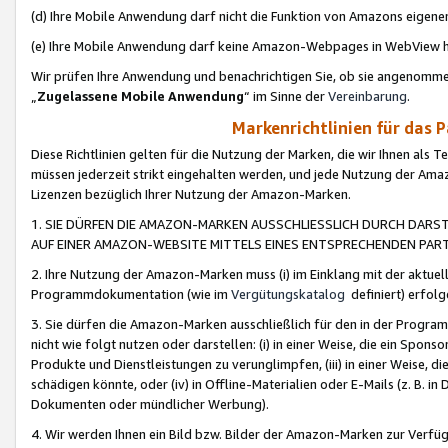
(d) Ihre Mobile Anwendung darf nicht die Funktion von Amazons eige
(e) Ihre Mobile Anwendung darf keine Amazon-Webpages in WebView 
Wir prüfen Ihre Anwendung und benachrichtigen Sie, ob sie angenomm
„
Zugelassene Mobile Anwendung
“ im Sinne der
Vereinbarung
.
Markenrichtlinien für das 
Diese Richtlinien gelten für die Nutzung der Marken, die wir Ihnen als 
müssen jederzeit strikt eingehalten werden, und jede Nutzung der Ama
Lizenzen bezüglich Ihrer Nutzung der Amazon-Marken.
1. SIE DÜRFEN DIE AMAZON-MARKEN AUSSCHLIESSLICH DURCH DARS
AUF EINER AMAZON-WEBSITE MITTELS EINES ENTSPRECHENDEN PART
2. Ihre Nutzung der Amazon-Marken muss (i) im Einklang mit der aktuells
Programmdokumentation (wie im
Vergütungskatalog
definiert) erfolg
3. Sie dürfen die Amazon-Marken ausschließlich für den in der Progr
nicht wie folgt nutzen oder darstellen: (i) in einer Weise, die ein Spo
Produkte und Dienstleistungen zu verunglimpfen, (iii) in einer Weise
schädigen könnte, oder (iv) in Offline-Materialien oder E-Mails (z. B.
Dokumenten oder mündlicher Werbung).
4. Wir werden Ihnen ein Bild bzw. Bilder der Amazon-Marken zur Verfüg