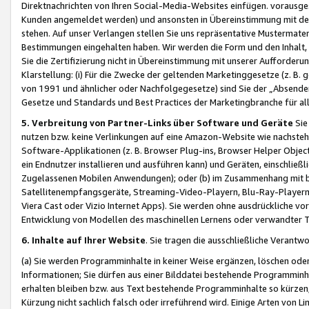
Direktnachrichten von Ihren Social-Media-Websites einfügen. vorausg
Kunden angemeldet werden) und ansonsten in Übereinstimmung mit der
stehen. Auf unser Verlangen stellen Sie uns repräsentative Mustermater
Bestimmungen eingehalten haben. Wir werden die Form und den Inhalt, di
Sie die Zertifizierung nicht in Übereinstimmung mit unserer Aufforderu
Klarstellung: (i) Für die Zwecke der geltenden Marketinggesetze (z. 
von 1991 und ähnlicher oder Nachfolgegesetze) sind Sie der „Absender“ j
Gesetze und Standards und Best Practices der Marketingbranche für 
5. Verbreitung von Partner-Links über Software und Geräte
Sie
nutzen bzw. keine Verlinkungen auf eine Amazon-Website wie nachsteh
Software-Applikationen (z. B. Browser Plug-ins, Browser Helper Objec
ein Endnutzer installieren und ausführen kann) und Geräten, einschlie
Zugelassenen Mobilen Anwendungen); oder (b) im Zusammenhang mit bzw.
Satellitenempfangsgeräte, Streaming-Video-Playern, Blu-Ray-Playern 
Viera Cast oder Vizio Internet Apps). Sie werden ohne ausdrückliche v
Entwicklung von Modellen des maschinellen Lernens oder verwandter 
6. Inhalte auf Ihrer Website
. Sie tragen die ausschließliche Verantwo
(a) Sie werden Programminhalte in keiner Weise ergänzen, löschen oder
Informationen; Sie dürfen aus einer Bilddatei bestehende Programminhal
erhalten bleiben bzw. aus Text bestehende Programminhalte so kürzen, 
Kürzung nicht sachlich falsch oder irreführend wird. Einige Arten von L