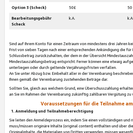
Option 3 (Scheck)
50£
50
Bearbeitungsgebühr
k.A.
k.A
Scheck
Sind auf Ihrem Konto für einen Zeitraum von mindestens drei Jahren kein
Frist von sieben Tagen nach einer entsprechenden Ankündigung die für
Schlussbetrag zurückzuhalten, der dem in der Übersicht Mindestausz
Mindestauszahlungsbetrag entspricht. Ferner können eine etwaig aufg
unterliegen oder durch geltende Verjährungsfristen verfallen.
An Sie unter Abzug bzw. Einbehalt aller in der Vereinbarung beschrieb
Ihnen gemäß der Vereinbarung zustehenden Beträge dar.
Sollten Sie, gleich aus welchem Grund, eine Überschusszahlung erhalte
an Sie im Rahmen der Vereinbarung zukünftig zahlbaren Vergütung zu 
Voraussetzungen für die Teilnahme a
1. Anmeldung und Teilnahmeberechtigung
Sie leiten den Anmeldeprozess ein, indem Sie einen vollständigen und 
muss/müssen originäre Inhalte (original content) enthalten und über d
Originalinhalte, die Materialien von Dritten verwenden, müssen wese