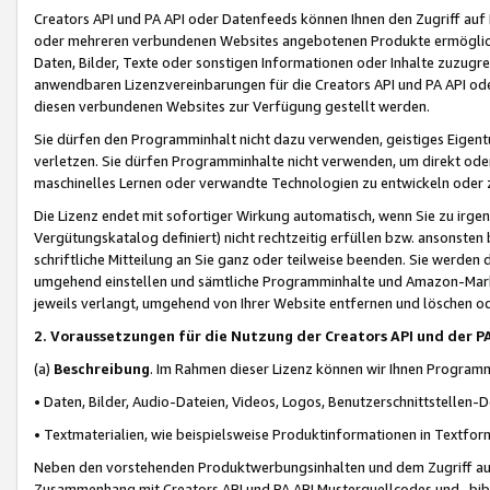
Creators API und PA API oder Datenfeeds können Ihnen den Zugriff auf D
oder mehreren verbundenen Websites angebotenen Produkte ermögliche
Daten, Bilder, Texte oder sonstigen Informationen oder Inhalte zuzugre
anwendbaren Lizenzvereinbarungen für die Creators API und PA API od
diesen verbundenen Websites zur Verfügung gestellt werden.
Sie dürfen den Programminhalt nicht dazu verwenden, geistiges Eigent
verletzen. Sie dürfen Programminhalte nicht verwenden, um direkt ode
maschinelles Lernen oder verwandte Technologien zu entwickeln oder zu
Die Lizenz endet mit sofortiger Wirkung automatisch, wenn Sie zu irg
Vergütungskatalog definiert) nicht rechtzeitig erfüllen bzw. ansonsten
schriftliche Mitteilung an Sie ganz oder teilweise beenden. Sie werden
umgehend einstellen und sämtliche Programminhalte und Amazon-Marke
jeweils verlangt, umgehend von Ihrer Website entfernen und löschen od
2. Voraussetzungen für die Nutzung der Creators API und der P
(a)
Beschreibung
. Im Rahmen dieser Lizenz können wir Ihnen Programmi
• Daten, Bilder, Audio-Dateien, Videos, Logos, Benutzerschnittstellen-
• Textmaterialien, wie beispielsweise Produktinformationen in Textfor
Neben den vorstehenden Produktwerbungsinhalten und dem Zugriff auf 
Zusammenhang mit Creators API und PA API Musterquellcodes und -bibli