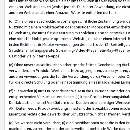
nicht mit anderen Websites als einer Amazon-Website verlinken oder i
Amazon-Website lenken (wobei jedoch Teile Ihrer Anwendung, die nich
anderen Websites als einer Amazon-Website enthalten dürfen).
(d) Ohne unsere ausdrückliche vorherige schriftliche Zustimmung werd
Nutzung mit einem Mobiltelefon oder sonstigen Mobilgerät entwickelt
(1) Websites, die nicht für die Nutzung mit solchen Geräten entwickelt
eine nicht für Mobilgeräte optimierte Website, die über einen Interne
in den
Richtlinie für Mobile Anwendungen
definiert, oder (3) Beistellge
Satellitenempfangsgeräte, Streaming-Video-Player, Blu-Ray-Player ode
Cast oder Vizio Internet-Apps).
(e) Ohne unsere ausdrückliche vorherige schriftliche Genehmigung dürfe
verwenden, um Produkt-Werbeinhalte zu aggregieren, zu analysieren, 
anderen Anwendungen, die für die Verwendung durch Personen oder Or
für die direkte Schulung oder Feinabstimmung eines maschinellen Lern
(f) Sie werden (i) nicht in irgendeiner Weise in die Funktionalität ode
entsprechenden Versuch unternehmen; (ii) keine Produktwerbungsinha
Kontaktaufnahme mit Verkäufern oder Kunden oder sonstiger Werbeaktiv
API, Datenfeeds, Produktwerbungsinhalten oder Spezifikationen erschei
Eigentumsrechte oder gewerblicher Schutzrechte, nicht entfernen, verd
(g) Sie werden nicht versuchen, (i) die Spezifikationen oder die in de
manipulieren, zu reparieren oder anderweitig abgeleitete Werke davon z