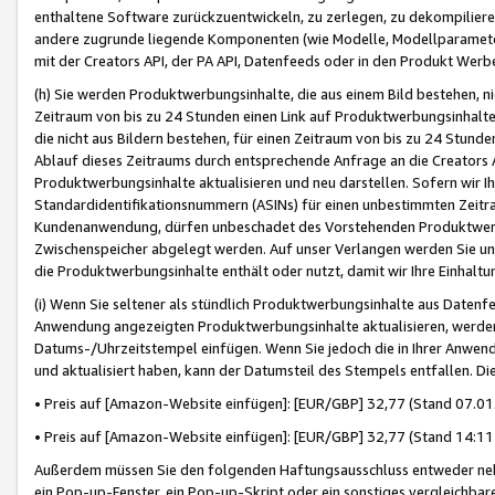
enthaltene Software zurückzuentwickeln, zu zerlegen, zu dekompilier
andere zugrunde liegende Komponenten (wie Modelle, Modellparameter
mit der Creators API, der PA API, Datenfeeds oder in den Produkt Werb
(h) Sie werden Produktwerbungsinhalte, die aus einem Bild bestehen, ni
Zeitraum von bis zu 24 Stunden einen Link auf Produktwerbungsinhalte
die nicht aus Bildern bestehen, für einen Zeitraum von bis zu 24 Stund
Ablauf dieses Zeitraums durch entsprechende Anfrage an die Creators 
Produktwerbungsinhalte aktualisieren und neu darstellen. Sofern wir Ih
Standardidentifikationsnummern (ASINs) für einen unbestimmten Zeitra
Kundenanwendung, dürfen unbeschadet des Vorstehenden Produktwerbu
Zwischenspeicher abgelegt werden. Auf unser Verlangen werden Sie un
die Produktwerbungsinhalte enthält oder nutzt, damit wir Ihre Einhalt
(i) Wenn Sie seltener als stündlich Produktwerbungsinhalte aus Datenfe
Anwendung angezeigten Produktwerbungsinhalte aktualisieren, werden 
Datums-/Uhrzeitstempel einfügen. Wenn Sie jedoch die in Ihrer Anwe
und aktualisiert haben, kann der Datumsteil des Stempels entfallen. Dies
• Preis auf [Amazon-Website einfügen]: [EUR/GBP] 32,77 (Stand 07.01.
• Preis auf [Amazon-Website einfügen]: [EUR/GBP] 32,77 (Stand 14:11 
Außerdem müssen Sie den folgenden Haftungsausschluss entweder neb
ein Pop-up-Fenster, ein Pop-up-Skript oder ein sonstiges vergleichba