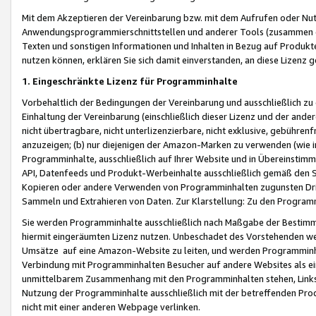
Mit dem Akzeptieren der Vereinbarung bzw. mit dem Aufrufen oder Nutz
Anwendungsprogrammierschnittstellen und anderer Tools (zusammen die
Texten und sonstigen Informationen und Inhalten in Bezug auf Produkte
nutzen können, erklären Sie sich damit einverstanden, an diese Lizenz 
1. Eingeschränkte Lizenz für Programminhalte
Vorbehaltlich der Bedingungen der Vereinbarung und ausschließlich z
Einhaltung der Vereinbarung (einschließlich dieser Lizenz und der ande
nicht übertragbare, nicht unterlizenzierbare, nicht exklusive, gebühren
anzuzeigen; (b) nur diejenigen der Amazon-Marken zu verwenden (wie in 
Programminhalte, ausschließlich auf Ihrer Website und in Übereinstimmu
API, Datenfeeds und Produkt-Werbeinhalte ausschließlich gemäß den Spe
Kopieren oder andere Verwenden von Programminhalten zugunsten Dri
Sammeln und Extrahieren von Daten. Zur Klarstellung: Zu den Program
Sie werden Programminhalte ausschließlich nach Maßgabe der Besti
hiermit eingeräumten Lizenz nutzen. Unbeschadet des Vorstehenden we
Umsätze auf eine Amazon-Website zu leiten, und werden Programminhal
Verbindung mit Programminhalten Besucher auf andere Websites als ein
unmittelbarem Zusammenhang mit den Programminhalten stehen, Links z
Nutzung der Programminhalte ausschließlich mit der betreffenden Pr
nicht mit einer anderen Webpage verlinken.