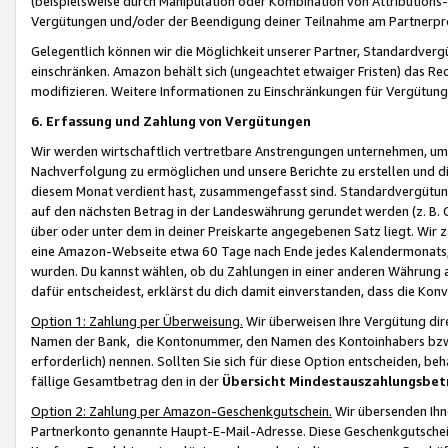
(beispielsweise durch Manipulation oder Kombination von Attributions-
Vergütungen und/oder der Beendigung deiner Teilnahme am Partnerp
Gelegentlich können wir die Möglichkeit unserer Partner, Standardv
einschränken. Amazon behält sich (ungeachtet etwaiger Fristen) das Re
modifizieren. Weitere Informationen zu Einschränkungen für Vergütung
6. Erfassung und Zahlung von Vergütungen
Wir werden wirtschaftlich vertretbare Anstrengungen unternehmen, um 
Nachverfolgung zu ermöglichen und unsere Berichte zu erstellen und di
diesem Monat verdient hast, zusammengefasst sind. Standardvergütung
auf den nächsten Betrag in der Landeswährung gerundet werden (z. B. C
über oder unter dem in deiner Preiskarte angegebenen Satz liegt. Wir
eine Amazon-Webseite etwa 60 Tage nach Ende jedes Kalendermonats, i
wurden. Du kannst wählen, ob du Zahlungen in einer anderen Währung
dafür entscheidest, erklärst du dich damit einverstanden, dass die K
Option 1: Zahlung per Überweisung.
Wir überweisen Ihre Vergütung dir
Namen der Bank, die Kontonummer, den Namen des Kontoinhabers bzw. a
erforderlich) nennen. Sollten Sie sich für diese Option entscheiden, be
fällige Gesamtbetrag den in der
Übersicht Mindestauszahlungsbet
Option 2: Zahlung per Amazon-Geschenkgutschein.
Wir übersenden Ihne
Partnerkonto genannte Haupt-E-Mail-Adresse. Diese Geschenkgutschei