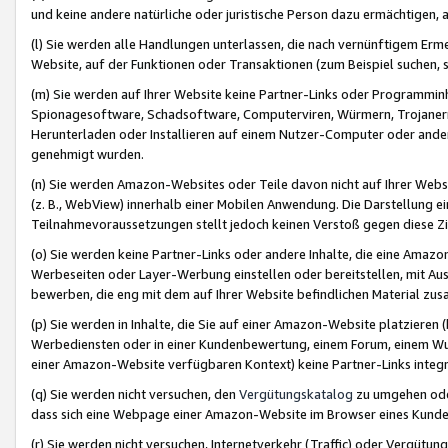
und keine andere natürliche oder juristische Person dazu ermächtigen, a
(l) Sie werden alle Handlungen unterlassen, die nach vernünftigem Erme
Website, auf der Funktionen oder Transaktionen (zum Beispiel suchen, s
(m) Sie werden auf Ihrer Website keine Partner-Links oder Programmin
Spionagesoftware, Schadsoftware, Computerviren, Würmern, Trojaner
Herunterladen oder Installieren auf einem Nutzer-Computer oder ande
genehmigt wurden.
(n) Sie werden Amazon-Websites oder Teile davon nicht auf Ihrer Websi
(z. B., WebView) innerhalb einer Mobilen Anwendung. Die Darstellung ein
Teilnahmevoraussetzungen stellt jedoch keinen Verstoß gegen diese Zif
(o) Sie werden keine Partner-Links oder andere Inhalte, die eine Am
Werbeseiten oder Layer-Werbung einstellen oder bereitstellen, mit Au
bewerben, die eng mit dem auf Ihrer Website befindlichen Material z
(p) Sie werden in Inhalte, die Sie auf einer Amazon-Website platzier
Werbediensten oder in einer Kundenbewertung, einem Forum, einem Wun
einer Amazon-Website verfügbaren Kontext) keine Partner-Links integr
(q) Sie werden nicht versuchen, den
Vergütungskatalog
zu umgehen oder
dass sich eine Webpage einer Amazon-Website im Browser eines Kunden 
(r) Sie werden nicht versuchen, Internetverkehr (Traffic) oder Vergü