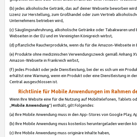
(b) jedes alkoholische Getränk, das auf deiner Webseite beworben wird
Lizenz zur Herstellung, zum Großhandel oder zum Vertrieb alkoholisch
Unternehmens betrieben wird,
(c) Säuglingsnahruhrung, alkoholische Getränke oder Tabakwaren und E
Webseiten in der EU und im Vereinigten Königreich wirbst,
(d) pflanzliche Raucherprodukte, wenn du für die Amazon-Webseite in B
(e) Produkte ohne medizinischen Verwendungszweck gemäß Anhang XVI 
Amazon-Webseite in Frankreich wirbst,
(f) jedes Produkt oder jede Dienstleistung, bei der es sich um ein Prod
erhältst eine Warnung, wenn ein Produkt oder eine Dienstleistung in de
Central ausgeschlossen ist.
Richtlinie für Mobile Anwendungen im Rahmen de
Wenn Ihre Website eine für die Nutzung auf Mobiltelefonen, Tablets 
„
Mobile Anwendung
“) enthält, gilt Folgendes:
(a) Ihre Mobile Anwendung muss in den App-Stores von Google Play, A
(b) Ihre Mobile Anwendung muss kostenlos heruntergeladen werden könn
(c) Ihre Mobile Anwendung muss originäre Inhalte haben,