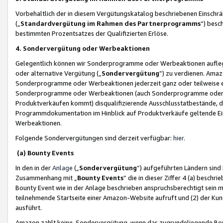
Vorbehaltlich der in diesem Vergütungskatalog beschriebenen Einschr
(„
Standardvergütung im Rahmen des Partnerprogramms
“) besc
bestimmten Prozentsatzes der Qualifizierten Erlöse.
4. Sondervergütung oder Werbeaktionen
Gelegentlich können wir Sonderprogramme oder Werbeaktionen auflegen,
oder alternative Vergütung („
Sondervergütung
”) zu verdienen. Amazo
Sonderprogramme oder Werbeaktionen jederzeit ganz oder teilweise einz
Sonderprogramme oder Werbeaktionen (auch Sonderprogramme oder We
Produktverkäufen kommt) disqualifizierende Ausschlusstatbestände, di
Programmdokumentation im Hinblick auf Produktverkäufe geltende E
Werbeaktionen.
Folgende Sondervergütungen sind derzeit verfügbar:
hier
.
(a) Bounty Events
In den in der
Anlage
(„
Sondervergütung
“) aufgeführten Ländern sind
Zusammenhang mit „
Bounty Events
“ die in dieser Ziffer 4 (a) besch
Bounty Event wie in der Anlage beschrieben anspruchsberechtigt sein mu
teilnehmende Startseite einer Amazon-Website aufruft und (2) der Kun
ausführt.
Amazon zahlt keine Sondervergütung, wenn das zugrundeliegende Boun