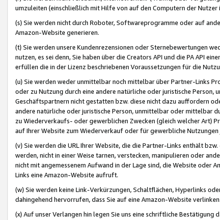
umzuleiten (einschließlich mit Hilfe von auf den Computern der Nutzer i
(s) Sie werden nicht durch Roboter, Softwareprogramme oder auf andere
Amazon-Website generieren.
(t) Sie werden unsere Kundenrezensionen oder Sternebewertungen wed
nutzen, es sei denn, Sie haben über die Creators API und die PA API e
erfüllen die in der Lizenz beschriebenen Voraussetzungen für die Nutzu
(u) Sie werden weder unmittelbar noch mittelbar über Partner-Links P
oder zu Nutzung durch eine andere natürliche oder juristische Person,
Geschäftspartnern nicht gestatten bzw. diese nicht dazu auffordern od
andere natürliche oder juristische Person, unmittelbar oder mittelbar
zu Wiederverkaufs- oder gewerblichen Zwecken (gleich welcher Art) 
auf Ihrer Website zum Wiederverkauf oder für gewerbliche Nutzungen 
(v) Sie werden die URL Ihrer Website, die die Partner-Links enthält b
werden, nicht in einer Weise tarnen, verstecken, manipulieren oder and
nicht mit angemessenem Aufwand in der Lage sind, die Website oder A
Links eine Amazon-Website aufruft.
(w) Sie werden keine Link-Verkürzungen, Schaltflächen, Hyperlinks ode
dahingehend hervorrufen, dass Sie auf eine Amazon-Website verlinken
(x) Auf unser Verlangen hin legen Sie uns eine schriftliche Bestätigung