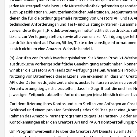
jeden Musterquellcode bzw. jede Musterbibliothek geltenden gesonder
auch Spezifikationen, Benutzerhandbücher, Anleitungen, Begleitmaterial
denen die für die ordnungsgemäße Nutzung von Creators API und PA A
technischen Anforderungen und Test- und Leistungskriterien (zusammen
verwendete Begriff „Produktwerbungsinhalte“ schließt ausdrücklich al
Lizenz zur Verfügung stellen, sowie alle von uns zur Verfügung gestel
ausdrücklich nicht auf Daten, Bilder, Texte oder sonstige Informatione
es sich nicht um eine Amazon-Website handelt.
(b) Abrufen von Produktwerbungsinhalten. Sie können Produkt-Werbein
ausdrückliche vorherige schriftliche Genehmigung erteilt haben, könn
wir über die Creators API Feeds zur Verfügung stellen. Wenn Sie Produk
Nutzung von Datenfeeds dieser Lizenz. Sie erkennen an, dass wir Creat
API oder Datenfeeds jederzeit ändern, auslaufen lassen oder neu veröffe
Verantwortung liegt, sicherzustellen, dass Ihr Zugriff auf die und Ihr
jeweiligen Zeitpunkt aktuellen Anforderungen (einschließlich dieser Liz
Zur Identifizierung Ihres Kontos und zum Stellen von Anfragen an Crea
Schlüssel und einem privaten Schlüssel (jedes Schlüsselpaar eine „Kon
Rahmen des Amazon-Partnerprogramms zugeteilte Partner-ID oder ein
Kontokennungen über den Creators API und PA API Kontoerstellungspro
Um Programmwerbeinhalte über die Creators API Dienste zu erhalten, m