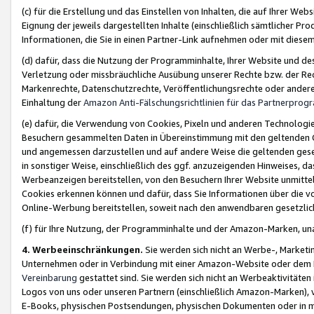
(c) für die Erstellung und das Einstellen von Inhalten, die auf Ihrer We
Eignung der jeweils dargestellten Inhalte (einschließlich sämtlicher 
Informationen, die Sie in einen Partner-Link aufnehmen oder mit diese
(d) dafür, dass die Nutzung der Programminhalte, Ihrer Website und des 
Verletzung oder missbräuchliche Ausübung unserer Rechte bzw. der Recht
Markenrechte, Datenschutzrechte, Veröffentlichungsrechte oder anderer
Einhaltung der
Amazon Anti-Fälschungsrichtlinien für das Partnerpro
(e) dafür, die Verwendung von Cookies, Pixeln und anderen Technologien
Besuchern gesammelten Daten in Übereinstimmung mit den geltenden Ge
und angemessen darzustellen und auf andere Weise die geltenden geset
in sonstiger Weise, einschließlich des ggf. anzuzeigenden Hinweises, d
Werbeanzeigen bereitstellen, von den Besuchern Ihrer Website unmitte
Cookies erkennen können und dafür, dass Sie Informationen über die v
Online-Werbung bereitstellen, soweit nach den anwendbaren gesetzlic
(f) für Ihre Nutzung, der Programminhalte und der Amazon-Marken, u
4. Werbeeinschränkungen.
Sie werden sich nicht an Werbe-, Market
Unternehmen oder in Verbindung mit einer Amazon-Website oder dem Pa
Vereinbarung
gestattet sind. Sie werden sich nicht an Werbeaktivitäten
Logos von uns oder unseren Partnern (einschließlich Amazon-Marken), 
E-Books, physischen Postsendungen, physischen Dokumenten oder in 