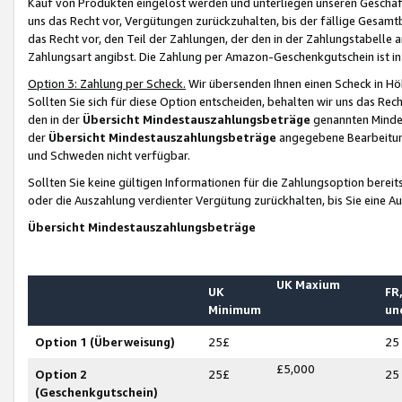
Kauf von Produkten eingelöst werden und unterliegen unseren Geschäf
uns das Recht vor, Vergütungen zurückzuhalten, bis der fällige Gesamt
das Recht vor, den Teil der Zahlungen, der den in der Zahlungstabelle 
Zahlungsart angibst. Die Zahlung per Amazon-Geschenkgutschein ist in
Option 3: Zahlung per Scheck.
Wir übersenden Ihnen einen Scheck in Höh
Sollten Sie sich für diese Option entscheiden, behalten wir uns das Rec
den in der
Übersicht Mindestauszahlungsbeträge
genannten Mindest
der
Übersicht Mindestauszahlungsbeträge
angegebene Bearbeitung
und Schweden nicht verfügbar.
Sollten Sie keine gültigen Informationen für die Zahlungsoption bereit
oder die Auszahlung verdienter Vergütung zurückhalten, bis Sie eine A
Übersicht Mindestauszahlungsbeträge
UK Maxium
UK
FR,
Minimum
un
Option 1 (Überweisung)
25£
25
£5,000
Option 2
25£
25
(Geschenkgutschein)