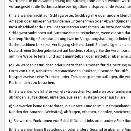
Werbeinhalte im Zusammenhang mit Suchergebnissen verwendet werden,
vorausgesetzt die Suchmaschine verfügt über entsprechende Ausschlu
(f) Sie werden nicht auf Schlagwörter, Suchbegriffe oder andere Ident
Amazon oder unseren verbundenen Unternehmen oder Abwandlungen bzw
nicht abschließende Liste unserer Marken entnehmen Sie bitte der Nich
Schlagwortauktionen auf Suchmaschinen teilnehmen, wenn die sich da
Kostenpflichtige Suchplatzierung (wie im
Vergütungskatalog
definiert
Suchmaschinen Links zur Verfügung stellen, damit Sie bei allgemeinen I
kostenfreien Suchergebnissen) auftauchen, solange Sie die
Vereinbaru
auf Ihre Website leiten und nicht unmittelbar oder mittelbar über eine
(g) Sie werden natürlichen oder juristischen Personen für die Nutzung 
Form von Geld, Rabatten, Preisnachlässen, Punkten, Spenden für Hilfs
beispielsweise keine Prämien- oder Treueprogramme auflegen, die Anrei
Partner-Links zu besuchen.
(h) Sie werden die Inhalte von elektronischen Formularen oder anderem M
abfangen, aufzeichnen, umleiten, auslesen, auslegen oder ausfüllen.
(i) Sie werden keine Kontodaten, die unsere Kunden im Zusammenhang 
Kunden der Amazon-Websites), abfragen, erheben, einholen, speichern,
(j) Sie werden Funktionen von Schaltflächen, Links oder andere Funkti
(k) Sie werden keine Bestellungen oder andere Geschäfte über eine Ama