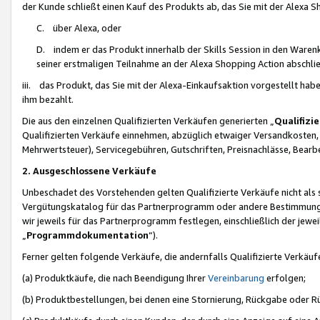
der Kunde schließt einen Kauf des Produkts ab, das Sie mit der Alexa 
C. über Alexa, oder
D. indem er das Produkt innerhalb der Skills Session in den Waren
seiner erstmaligen Teilnahme an der Alexa Shopping Action abschlie
iii. das Produkt, das Sie mit der Alexa-Einkaufsaktion vorgestellt ha
ihm bezahlt.
Die aus den einzelnen Qualifizierten Verkäufen generierten „
Qualifizi
Qualifizierten Verkäufe einnehmen, abzüglich etwaiger Versandkosten
Mehrwertsteuer), Servicegebühren, Gutschriften, Preisnachlässe, Bear
2. Ausgeschlossene Verkäufe
Unbeschadet des Vorstehenden gelten Qualifizierte Verkäufe nicht als
Vergütungskatalog für das Partnerprogramm oder andere Bestimmungen,
wir jeweils für das Partnerprogramm festlegen, einschließlich der jewe
„
Programmdokumentation
“).
Ferner gelten folgende Verkäufe, die andernfalls Qualifizierte Verkä
(a) Produktkäufe, die nach Beendigung Ihrer
Vereinbarung
erfolgen;
(b) Produktbestellungen, bei denen eine Stornierung, Rückgabe oder R