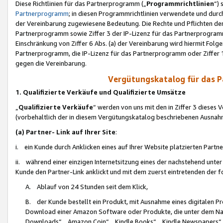
Diese Richtlinien für das Partnerprogramm („
Programmrichtlinien
“)
Partnerprogramm
; in diesen Programmrichtlinien verwendete und durch
der Vereinbarung zugewiesene Bedeutung. Die Rechte und Pflichten de
Partnerprogramm sowie Ziffer 3 der IP-Lizenz für das Partnerprogram
Einschränkung von Ziffer 6 Abs. (a) der Vereinbarung wird hiermit Fol
Partnerprogramm, die IP-Lizenz für das Partnerprogramm oder Ziffer 1
gegen die Vereinbarung.
Vergütungskatalog für das 
1. Qualifizierte Verkäufe und Qualifizierte Umsätze
„
Qualifizierte Verkäufe
“ werden von uns mit den in Ziffer 3 diese
(vorbehaltlich der in diesem Vergütungskatalog beschriebenen Ausnah
(a) Partner- Link auf Ihrer Site
:
i. ein Kunde durch Anklicken eines auf Ihrer Website platzierten Part
ii. während einer einzigen Internetsitzung eines der nachstehend unter (i)
Kunde den Partner-Link anklickt und mit dem zuerst eintretenden der f
A. Ablauf von 24 Stunden seit dem Klick,
B. der Kunde bestellt ein Produkt, mit Ausnahme eines digitalen P
Download einer Amazon Software oder Produkte, die unter dem N
Downloads“, „Amazon Coin“, „Kindle Books“, „Kindle Newspapers“, „