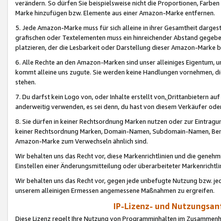
verändern. So dürfen Sie beispielsweise nicht die Proportionen, Farb
Marke hinzufügen bzw. Elemente aus einer Amazon-Marke entfernen.
5. Jede Amazon-Marke muss für sich alleine in ihrer Gesamtheit darge
grafischen oder Textelementen muss ein hinreichender Abstand gegebe
platzieren, der die Lesbarkeit oder Darstellung dieser Amazon-Marke b
6. Alle Rechte an den Amazon-Marken sind unser alleiniges Eigentum, 
kommt alleine uns zugute. Sie werden keine Handlungen vornehmen, 
stehen.
7. Du darfst kein Logo von, oder Inhalte erstellt von,
Drittanbietern au
anderweitig verwenden, es sei denn, du hast von diesem Verkäufer oder
8. Sie dürfen in keiner Rechtsordnung Marken nutzen oder zur Eintragu
keiner Rechtsordnung Marken, Domain-Namen, Subdomain-Namen, Benu
Amazon-Marke zum Verwechseln ähnlich sind.
Wir behalten uns das Recht vor, diese Markenrichtlinien und die gene
Einstellen einer Änderungsmitteilung oder überarbeiteter Markenricht
Wir behalten uns das Recht vor, gegen jede unbefugte Nutzung bzw. jede 
unserem alleinigen Ermessen angemessene Maßnahmen zu ergreifen.
IP-Lizenz- und Nutzungsan
Diese Lizenz regelt Ihre Nutzung von Programminhalten im Zusammen