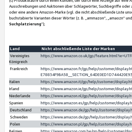
(c) Produktkäufe durch einen Kunden, der durch eine Anzeige auf eine 
Ausschreibungen und Auktionen über Schlagwörter, Suchbegriffe oder 
oder eine andere Amazon-Marke (vgl. die nicht abschließende Liste un
buchstabierte Varianten dieser Wörter (z. B. „ammazon“, „amaozn“ und „
Suchplatzierung
”);
Land
Nicht abschließende Liste der Marken
Vereinigtes
https://www.amazon.co.uk/gp/feature.html?ie=U
Königreich
Frankreich
https://www.amazon.fr/gp/help/customer/displa
E78834F9BA58__SECTION_64DE0ED1D744420E9
Italien
https://www.amazon.it/gp/help/customer/display
Irland
https://www.amazon.ie/gp/help/customer/displa
Niederlande
https://www.amazon.nl/gp/help/customer/display
Spanien
https://www.amazon.es/gp/help/customer/display
Deutschland
https://www.amazon.de/gp/help/customer/displa
Schweden
https://www.amazon.de/gp/help/customer/displa
Polen
https://www.amazon.pl/gp/help/customer/display
Belgien
https://www.amazon.com.be/gp/help/customer/d