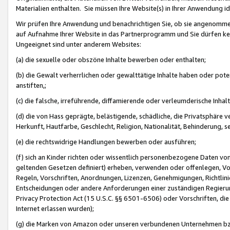
Materialien enthalten. Sie müssen Ihre Website(s) in Ihrer Anwendung ide
Wir prüfen Ihre Anwendung und benachrichtigen Sie, ob sie angenommen
auf Aufnahme Ihrer Website in das Partnerprogramm und Sie dürfen kei
Ungeeignet sind unter anderem Websites:
(a) die sexuelle oder obszöne Inhalte bewerben oder enthalten;
(b) die Gewalt verherrlichen oder gewalttätige Inhalte haben oder pot
anstiften,;
(c) die falsche, irreführende, diffamierende oder verleumderische Inha
(d) die von Hass geprägte, belästigende, schädliche, die Privatsphäre v
Herkunft, Hautfarbe, Geschlecht, Religion, Nationalität, Behinderung, 
(e) die rechtswidrige Handlungen bewerben oder ausführen;
(f) sich an Kinder richten oder wissentlich personenbezogene Daten vo
geltenden Gesetzen definiert) erheben, verwenden oder offenlegen, Vo
Regeln, Vorschriften, Anordnungen, Lizenzen, Genehmigungen, Richtlini
Entscheidungen oder andere Anforderungen einer zuständigen Regierung
Privacy Protection Act (15 U.S.C. §§ 6501-6506) oder Vorschriften, di
Internet erlassen wurden);
(g) die Marken von Amazon oder unseren verbundenen Unternehmen b