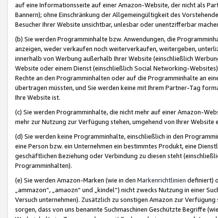
auf eine Informationsseite auf einer Amazon-Website, der nicht als Part
Bannern); ohne Einschränkung der Allgemeingültigkeit des Vorstehende
Besucher Ihrer Website unsichtbar, unlesbar oder unentzifferbar mache
(b) Sie werden Programminhalte bzw. Anwendungen, die Programminhalt
anzeigen, weder verkaufen noch weiterverkaufen, weitergeben, unterli
innerhalb von Werbung außerhalb Ihrer Website (einschließlich Werbun
Website oder einem Dienst (einschließlich Social Networking-Website
Rechte an den Programminhalten oder auf die Programminhalte an eine a
übertragen müssten, und Sie werden keine mit Ihrem Partner-Tag formati
Ihre Website ist.
(c) Sie werden Programminhalte, die nicht mehr auf einer Amazon-Websit
mehr zur Nutzung zur Verfügung stehen, umgehend von Ihrer Website e
(d) Sie werden keine Programminhalte, einschließlich in den Programmin
eine Person bzw. ein Unternehmen ein bestimmtes Produkt, eine Dienstle
geschäftlichen Beziehung oder Verbindung zu diesen steht (einschließli
Programminhalten).
(e) Sie werden Amazon-Marken (wie in den
Markenrichtlinien
definiert) 
„ammazon“, „amaozn“ und „kindel“) nicht zwecks Nutzung in einer Suc
Versuch unternehmen). Zusätzlich zu sonstigen Amazon zur Verfügung 
sorgen, dass von uns benannte Suchmaschinen Geschützte Begriffe (wie 