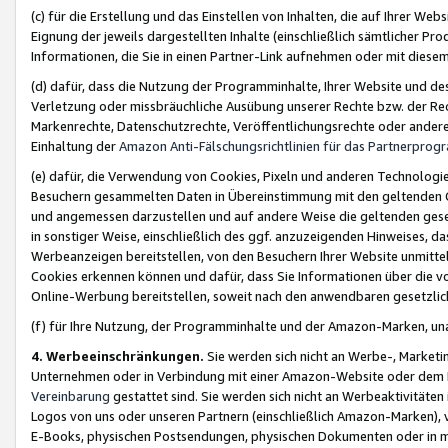
(c) für die Erstellung und das Einstellen von Inhalten, die auf Ihrer We
Eignung der jeweils dargestellten Inhalte (einschließlich sämtlicher 
Informationen, die Sie in einen Partner-Link aufnehmen oder mit diese
(d) dafür, dass die Nutzung der Programminhalte, Ihrer Website und des 
Verletzung oder missbräuchliche Ausübung unserer Rechte bzw. der Recht
Markenrechte, Datenschutzrechte, Veröffentlichungsrechte oder anderer
Einhaltung der
Amazon Anti-Fälschungsrichtlinien für das Partnerpro
(e) dafür, die Verwendung von Cookies, Pixeln und anderen Technologien
Besuchern gesammelten Daten in Übereinstimmung mit den geltenden Ge
und angemessen darzustellen und auf andere Weise die geltenden geset
in sonstiger Weise, einschließlich des ggf. anzuzeigenden Hinweises, d
Werbeanzeigen bereitstellen, von den Besuchern Ihrer Website unmitte
Cookies erkennen können und dafür, dass Sie Informationen über die v
Online-Werbung bereitstellen, soweit nach den anwendbaren gesetzlic
(f) für Ihre Nutzung, der Programminhalte und der Amazon-Marken, u
4. Werbeeinschränkungen.
Sie werden sich nicht an Werbe-, Market
Unternehmen oder in Verbindung mit einer Amazon-Website oder dem Pa
Vereinbarung
gestattet sind. Sie werden sich nicht an Werbeaktivitäten
Logos von uns oder unseren Partnern (einschließlich Amazon-Marken), 
E-Books, physischen Postsendungen, physischen Dokumenten oder in 