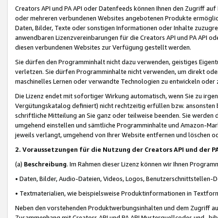
Creators API und PA API oder Datenfeeds können Ihnen den Zugriff auf D
oder mehreren verbundenen Websites angebotenen Produkte ermögliche
Daten, Bilder, Texte oder sonstigen Informationen oder Inhalte zuzugre
anwendbaren Lizenzvereinbarungen für die Creators API und PA API od
diesen verbundenen Websites zur Verfügung gestellt werden.
Sie dürfen den Programminhalt nicht dazu verwenden, geistiges Eigent
verletzen. Sie dürfen Programminhalte nicht verwenden, um direkt ode
maschinelles Lernen oder verwandte Technologien zu entwickeln oder zu
Die Lizenz endet mit sofortiger Wirkung automatisch, wenn Sie zu irg
Vergütungskatalog definiert) nicht rechtzeitig erfüllen bzw. ansonsten
schriftliche Mitteilung an Sie ganz oder teilweise beenden. Sie werden
umgehend einstellen und sämtliche Programminhalte und Amazon-Marke
jeweils verlangt, umgehend von Ihrer Website entfernen und löschen od
2. Voraussetzungen für die Nutzung der Creators API und der P
(a)
Beschreibung
. Im Rahmen dieser Lizenz können wir Ihnen Programmi
• Daten, Bilder, Audio-Dateien, Videos, Logos, Benutzerschnittstellen-
• Textmaterialien, wie beispielsweise Produktinformationen in Textfor
Neben den vorstehenden Produktwerbungsinhalten und dem Zugriff auf 
Zusammenhang mit Creators API und PA API Musterquellcodes und -bibli