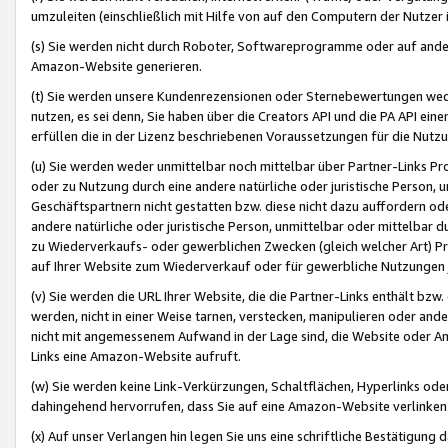
umzuleiten (einschließlich mit Hilfe von auf den Computern der Nutzer i
(s) Sie werden nicht durch Roboter, Softwareprogramme oder auf andere
Amazon-Website generieren.
(t) Sie werden unsere Kundenrezensionen oder Sternebewertungen wed
nutzen, es sei denn, Sie haben über die Creators API und die PA API e
erfüllen die in der Lizenz beschriebenen Voraussetzungen für die Nutzu
(u) Sie werden weder unmittelbar noch mittelbar über Partner-Links P
oder zu Nutzung durch eine andere natürliche oder juristische Person,
Geschäftspartnern nicht gestatten bzw. diese nicht dazu auffordern od
andere natürliche oder juristische Person, unmittelbar oder mittelbar
zu Wiederverkaufs- oder gewerblichen Zwecken (gleich welcher Art) 
auf Ihrer Website zum Wiederverkauf oder für gewerbliche Nutzungen 
(v) Sie werden die URL Ihrer Website, die die Partner-Links enthält b
werden, nicht in einer Weise tarnen, verstecken, manipulieren oder and
nicht mit angemessenem Aufwand in der Lage sind, die Website oder A
Links eine Amazon-Website aufruft.
(w) Sie werden keine Link-Verkürzungen, Schaltflächen, Hyperlinks ode
dahingehend hervorrufen, dass Sie auf eine Amazon-Website verlinken
(x) Auf unser Verlangen hin legen Sie uns eine schriftliche Bestätigung