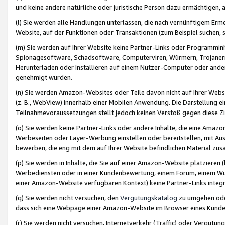
und keine andere natürliche oder juristische Person dazu ermächtigen, a
(l) Sie werden alle Handlungen unterlassen, die nach vernünftigem Erme
Website, auf der Funktionen oder Transaktionen (zum Beispiel suchen, s
(m) Sie werden auf Ihrer Website keine Partner-Links oder Programmin
Spionagesoftware, Schadsoftware, Computerviren, Würmern, Trojaner
Herunterladen oder Installieren auf einem Nutzer-Computer oder ande
genehmigt wurden.
(n) Sie werden Amazon-Websites oder Teile davon nicht auf Ihrer Websi
(z. B., WebView) innerhalb einer Mobilen Anwendung. Die Darstellung ein
Teilnahmevoraussetzungen stellt jedoch keinen Verstoß gegen diese Zif
(o) Sie werden keine Partner-Links oder andere Inhalte, die eine Am
Werbeseiten oder Layer-Werbung einstellen oder bereitstellen, mit Au
bewerben, die eng mit dem auf Ihrer Website befindlichen Material z
(p) Sie werden in Inhalte, die Sie auf einer Amazon-Website platzier
Werbediensten oder in einer Kundenbewertung, einem Forum, einem Wun
einer Amazon-Website verfügbaren Kontext) keine Partner-Links integr
(q) Sie werden nicht versuchen, den
Vergütungskatalog
zu umgehen oder
dass sich eine Webpage einer Amazon-Website im Browser eines Kunden 
(r) Sie werden nicht versuchen, Internetverkehr (Traffic) oder Vergü