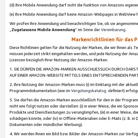
(d) Ihre Mobile Anwendung darf nicht die Funktion von Amazons eige
(e) Ihre Mobile Anwendung darf keine Amazon-Webpages in WebView 
Wir prüfen Ihre Anwendung und benachrichtigen Sie, ob sie angenomm
„
Zugelassene Mobile Anwendung
“ im Sinne der
Vereinbarung
.
Markenrichtlinien für das 
Diese Richtlinien gelten für die Nutzung der Marken, die wir Ihnen als 
müssen jederzeit strikt eingehalten werden, und jede Nutzung der Ama
Lizenzen bezüglich Ihrer Nutzung der Amazon-Marken.
1. SIE DÜRFEN DIE AMAZON-MARKEN AUSSCHLIESSLICH DURCH DARS
AUF EINER AMAZON-WEBSITE MITTELS EINES ENTSPRECHENDEN PART
2. Ihre Nutzung der Amazon-Marken muss (i) im Einklang mit der aktuells
Programmdokumentation (wie im
Vergütungskatalog
definiert) erfolg
3. Sie dürfen die Amazon-Marken ausschließlich für den in der Progr
nicht wie folgt nutzen oder darstellen: (i) in einer Weise, die ein Spo
Produkte und Dienstleistungen zu verunglimpfen, (iii) in einer Weise
schädigen könnte, oder (iv) in Offline-Materialien oder E-Mails (z. B.
Dokumenten oder mündlicher Werbung).
4. Wir werden Ihnen ein Bild bzw. Bilder der Amazon-Marken zur Verfüg