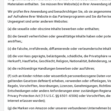
Materialien enthalten. Sie müssen Ihre Website(s) in Ihrer Anwendung ide
Wir prüfen Ihre Anwendung und benachrichtigen Sie, ob sie angenommen
auf Aufnahme Ihrer Website in das Partnerprogramm und Sie dürfen kei
Ungeeignet sind unter anderem Websites:
(a) die sexuelle oder obszöne Inhalte bewerben oder enthalten;
(b) die Gewalt verherrlichen oder gewalttätige Inhalte haben oder pot
anstiften,;
(c) die falsche, irreführende, diffamierende oder verleumderische Inha
(d) die von Hass geprägte, belästigende, schädliche, die Privatsphäre v
Herkunft, Hautfarbe, Geschlecht, Religion, Nationalität, Behinderung, 
(e) die rechtswidrige Handlungen bewerben oder ausführen;
(f) sich an Kinder richten oder wissentlich personenbezogene Daten vo
geltenden Gesetzen definiert) erheben, verwenden oder offenlegen, Vo
Regeln, Vorschriften, Anordnungen, Lizenzen, Genehmigungen, Richtlini
Entscheidungen oder andere Anforderungen einer zuständigen Regierung
Privacy Protection Act (15 U.S.C. §§ 6501-6506) oder Vorschriften, di
Internet erlassen wurden);
(g) die Marken von Amazon oder unseren verbundenen Unternehmen b