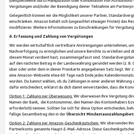
(beispielsweise durch Manipulation oder Kombination von Attributions-
Vergütungen und/oder der Beendigung deiner Teilnahme am Partnerp
Gelegentlich können wir die Möglichkeit unserer Partner, Standardv
einschränken. Amazon behält sich (ungeachtet etwaiger Fristen) das Re
modifizieren. Weitere Informationen zu Einschränkungen für Vergütung
6. Erfassung und Zahlung von Vergütungen
Wir werden wirtschaftlich vertretbare Anstrengungen unternehmen, um 
Nachverfolgung zu ermöglichen und unsere Berichte zu erstellen und di
diesem Monat verdient hast, zusammengefasst sind. Standardvergütung
auf den nächsten Betrag in der Landeswährung gerundet werden (z. B. C
über oder unter dem in deiner Preiskarte angegebenen Satz liegt. Wir
eine Amazon-Webseite etwa 60 Tage nach Ende jedes Kalendermonats, i
wurden. Du kannst wählen, ob du Zahlungen in einer anderen Währung
dafür entscheidest, erklärst du dich damit einverstanden, dass die K
Option 1: Zahlung per Überweisung.
Wir überweisen Ihre Vergütung dir
Namen der Bank, die Kontonummer, den Namen des Kontoinhabers bzw. a
erforderlich) nennen. Sollten Sie sich für diese Option entscheiden, be
fällige Gesamtbetrag den in der
Übersicht Mindestauszahlungsbet
Option 2: Zahlung per Amazon-Geschenkgutschein.
Wir übersenden Ihne
Partnerkonto genannte Haupt-E-Mail-Adresse. Diese Geschenkgutschei