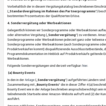
Vorbehaltlich der in diesem Vergütungskatalog beschriebenen Einschr
(„
Standardvergütung im Rahmen des Partnerprogramms
“) besc
bestimmten Prozentsatzes der Qualifizierten Erlöse.
4. Sondervergütung oder Werbeaktionen
Gelegentlich können wir Sonderprogramme oder Werbeaktionen auflegen,
oder alternative Vergütung („
Sondervergütung
”) zu verdienen. Amazo
Sonderprogramme oder Werbeaktionen jederzeit ganz oder teilweise einz
Sonderprogramme oder Werbeaktionen (auch Sonderprogramme oder We
Produktverkäufen kommt) disqualifizierende Ausschlusstatbestände, di
Programmdokumentation im Hinblick auf Produktverkäufe geltende E
Werbeaktionen.
Folgende Sondervergütungen sind derzeit verfügbar:
hier
.
(a) Bounty Events
In den in der
Anlage
(„
Sondervergütung
“) aufgeführten Ländern sind
Zusammenhang mit „
Bounty Events
“ die in dieser Ziffer 4 (a) besch
Bounty Event wie in der Anlage beschrieben anspruchsberechtigt sein mu
teilnehmende Startseite einer Amazon-Website aufruft und (2) der Kun
ausführt.
Amazon zahlt keine Sondervergütung, wenn das zugrundeliegende Boun