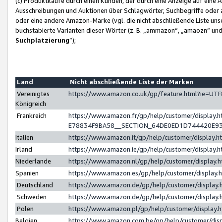
(c) Produktkäufe durch einen Kunden, der durch eine Anzeige auf eine 
Ausschreibungen und Auktionen über Schlagwörter, Suchbegriffe oder 
oder eine andere Amazon-Marke (vgl. die nicht abschließende Liste un
buchstabierte Varianten dieser Wörter (z. B. „ammazon“, „amaozn“ und „
Suchplatzierung
”);
Land
Nicht abschließende Liste der Marken
Vereinigtes
https://www.amazon.co.uk/gp/feature.html?ie=U
Königreich
Frankreich
https://www.amazon.fr/gp/help/customer/displa
E78834F9BA58__SECTION_64DE0ED1D744420E9
Italien
https://www.amazon.it/gp/help/customer/display
Irland
https://www.amazon.ie/gp/help/customer/displa
Niederlande
https://www.amazon.nl/gp/help/customer/display
Spanien
https://www.amazon.es/gp/help/customer/display
Deutschland
https://www.amazon.de/gp/help/customer/displa
Schweden
https://www.amazon.de/gp/help/customer/displa
Polen
https://www.amazon.pl/gp/help/customer/display
Belgien
https://www.amazon.com.be/gp/help/customer/d