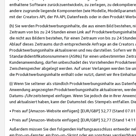
enthaltene Software zurückzuentwickeln, zu zerlegen, zu dekompilier
andere zugrunde liegende Komponenten (wie Modelle, Modellparameter
mit der Creators API, der PA API, Datenfeeds oder in den Produkt Werb
(h) Sie werden Produktwerbungsinhalte, die aus einem Bild bestehen, ni
Zeitraum von bis zu 24 Stunden einen Link auf Produktwerbungsinhalte
die nicht aus Bildern bestehen, für einen Zeitraum von bis zu 24 Stund
Ablauf dieses Zeitraums durch entsprechende Anfrage an die Creators 
Produktwerbungsinhalte aktualisieren und neu darstellen. Sofern wir Ih
Standardidentifikationsnummern (ASINs) für einen unbestimmten Zeitra
Kundenanwendung, dürfen unbeschadet des Vorstehenden Produktwerbu
Zwischenspeicher abgelegt werden. Auf unser Verlangen werden Sie un
die Produktwerbungsinhalte enthält oder nutzt, damit wir Ihre Einhalt
(i) Wenn Sie seltener als stündlich Produktwerbungsinhalte aus Datenfe
Anwendung angezeigten Produktwerbungsinhalte aktualisieren, werden 
Datums-/Uhrzeitstempel einfügen. Wenn Sie jedoch die in Ihrer Anwe
und aktualisiert haben, kann der Datumsteil des Stempels entfallen. Dies
• Preis auf [Amazon-Website einfügen]: [EUR/GBP] 32,77 (Stand 07.01.
• Preis auf [Amazon-Website einfügen]: [EUR/GBP] 32,77 (Stand 14:11 
Außerdem müssen Sie den folgenden Haftungsausschluss entweder neb
ein Pop-up-Fenster, ein Pop-up-Skript oder ein sonstiges vergleichba