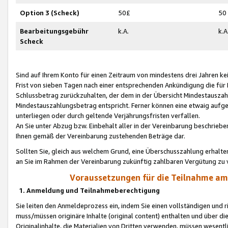
Option 3 (Scheck)
50£
50
Bearbeitungsgebühr
k.A.
k.A
Scheck
Sind auf Ihrem Konto für einen Zeitraum von mindestens drei Jahren kein
Frist von sieben Tagen nach einer entsprechenden Ankündigung die für
Schlussbetrag zurückzuhalten, der dem in der Übersicht Mindestausz
Mindestauszahlungsbetrag entspricht. Ferner können eine etwaig aufg
unterliegen oder durch geltende Verjährungsfristen verfallen.
An Sie unter Abzug bzw. Einbehalt aller in der Vereinbarung beschrieb
Ihnen gemäß der Vereinbarung zustehenden Beträge dar.
Sollten Sie, gleich aus welchem Grund, eine Überschusszahlung erhalte
an Sie im Rahmen der Vereinbarung zukünftig zahlbaren Vergütung zu 
Voraussetzungen für die Teilnahme a
1. Anmeldung und Teilnahmeberechtigung
Sie leiten den Anmeldeprozess ein, indem Sie einen vollständigen und 
muss/müssen originäre Inhalte (original content) enthalten und über d
Originalinhalte, die Materialien von Dritten verwenden, müssen wese