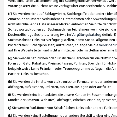
Werbeinhalte im Zusammenhang mit Suchergebnissen verwendet werden,
vorausgesetzt die Suchmaschine verfügt über entsprechende Ausschlu
(f) Sie werden nicht auf Schlagwörter, Suchbegriffe oder andere Ident
Amazon oder unseren verbundenen Unternehmen oder Abwandlungen bzw
nicht abschließende Liste unserer Marken entnehmen Sie bitte der Nich
Schlagwortauktionen auf Suchmaschinen teilnehmen, wenn die sich da
Kostenpflichtige Suchplatzierung (wie im
Vergütungskatalog
definiert
Suchmaschinen Links zur Verfügung stellen, damit Sie bei allgemeinen I
kostenfreien Suchergebnissen) auftauchen, solange Sie die
Vereinbaru
auf Ihre Website leiten und nicht unmittelbar oder mittelbar über eine
(g) Sie werden natürlichen oder juristischen Personen für die Nutzung 
Form von Geld, Rabatten, Preisnachlässen, Punkten, Spenden für Hilfs
beispielsweise keine Prämien- oder Treueprogramme auflegen, die Anrei
Partner-Links zu besuchen.
(h) Sie werden die Inhalte von elektronischen Formularen oder anderem M
abfangen, aufzeichnen, umleiten, auslesen, auslegen oder ausfüllen.
(i) Sie werden keine Kontodaten, die unsere Kunden im Zusammenhang 
Kunden der Amazon-Websites), abfragen, erheben, einholen, speichern,
(j) Sie werden Funktionen von Schaltflächen, Links oder andere Funkti
(k) Sie werden keine Bestellungen oder andere Geschäfte über eine Ama