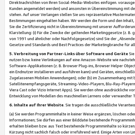
Direktnachrichten von Ihren Social-Media-Websites einfügen. vorausg
Kunden angemeldet werden) und ansonsten in Übereinstimmung mit der
stehen. Auf unser Verlangen stellen Sie uns repräsentative Mustermater
Bestimmungen eingehalten haben. Wir werden die Form und den Inhalt, di
Sie die Zertifizierung nicht in Übereinstimmung mit unserer Aufforderu
Klarstellung: (i) Für die Zwecke der geltenden Marketinggesetze (z. 
von 1991 und ähnlicher oder Nachfolgegesetze) sind Sie der „Absender“ j
Gesetze und Standards und Best Practices der Marketingbranche für 
5. Verbreitung von Partner-Links über Software und Geräte
Sie
nutzen bzw. keine Verlinkungen auf eine Amazon-Website wie nachsteh
Software-Applikationen (z. B. Browser Plug-ins, Browser Helper Objec
ein Endnutzer installieren und ausführen kann) und Geräten, einschlie
Zugelassenen Mobilen Anwendungen); oder (b) im Zusammenhang mit bzw.
Satellitenempfangsgeräte, Streaming-Video-Playern, Blu-Ray-Playern 
Viera Cast oder Vizio Internet Apps). Sie werden ohne ausdrückliche v
Entwicklung von Modellen des maschinellen Lernens oder verwandter 
6. Inhalte auf Ihrer Website
. Sie tragen die ausschließliche Verantwo
(a) Sie werden Programminhalte in keiner Weise ergänzen, löschen oder
Informationen; Sie dürfen aus einer Bilddatei bestehende Programminhal
erhalten bleiben bzw. aus Text bestehende Programminhalte so kürzen, 
Kürzung nicht sachlich falsch oder irreführend wird. Einige Arten von L