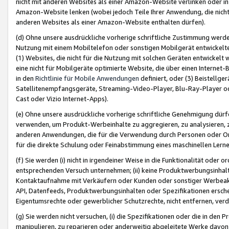
nicht mit anderen Websites als einer Amazon-Website verlinken oder i
Amazon-Website lenken (wobei jedoch Teile Ihrer Anwendung, die nich
anderen Websites als einer Amazon-Website enthalten dürfen).
(d) Ohne unsere ausdrückliche vorherige schriftliche Zustimmung werd
Nutzung mit einem Mobiltelefon oder sonstigen Mobilgerät entwickelt
(1) Websites, die nicht für die Nutzung mit solchen Geräten entwickelt
eine nicht für Mobilgeräte optimierte Website, die über einen Interne
in den
Richtlinie für Mobile Anwendungen
definiert, oder (3) Beistellge
Satellitenempfangsgeräte, Streaming-Video-Player, Blu-Ray-Player ode
Cast oder Vizio Internet-Apps).
(e) Ohne unsere ausdrückliche vorherige schriftliche Genehmigung dürfe
verwenden, um Produkt-Werbeinhalte zu aggregieren, zu analysieren, 
anderen Anwendungen, die für die Verwendung durch Personen oder Or
für die direkte Schulung oder Feinabstimmung eines maschinellen Lern
(f) Sie werden (i) nicht in irgendeiner Weise in die Funktionalität ode
entsprechenden Versuch unternehmen; (ii) keine Produktwerbungsinha
Kontaktaufnahme mit Verkäufern oder Kunden oder sonstiger Werbeaktiv
API, Datenfeeds, Produktwerbungsinhalten oder Spezifikationen erschei
Eigentumsrechte oder gewerblicher Schutzrechte, nicht entfernen, verd
(g) Sie werden nicht versuchen, (i) die Spezifikationen oder die in de
manipulieren, zu reparieren oder anderweitig abgeleitete Werke davon z