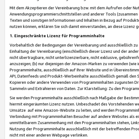
Mit dem Akzeptieren der Vereinbarung bzw. mit dem Aufrufen oder Nutz
Anwendungsprogrammierschnittstellen und anderer Tools (zusammen die
Texten und sonstigen Informationen und Inhalten in Bezug auf Produkte
nutzen können, erklären Sie sich damit einverstanden, an diese Lizenz 
1. Eingeschränkte Lizenz für Programminhalte
Vorbehaltlich der Bedingungen der Vereinbarung und ausschließlich z
Einhaltung der Vereinbarung (einschließlich dieser Lizenz und der ande
nicht übertragbare, nicht unterlizenzierbare, nicht exklusive, gebühren
anzuzeigen; (b) nur diejenigen der Amazon-Marken zu verwenden (wie in 
Programminhalte, ausschließlich auf Ihrer Website und in Übereinstimmu
API, Datenfeeds und Produkt-Werbeinhalte ausschließlich gemäß den Spe
Kopieren oder andere Verwenden von Programminhalten zugunsten Dri
Sammeln und Extrahieren von Daten. Zur Klarstellung: Zu den Program
Sie werden Programminhalte ausschließlich nach Maßgabe der Besti
hiermit eingeräumten Lizenz nutzen. Unbeschadet des Vorstehenden we
Umsätze auf eine Amazon-Website zu leiten, und werden Programminhal
Verbindung mit Programminhalten Besucher auf andere Websites als ein
unmittelbarem Zusammenhang mit den Programminhalten stehen, Links z
Nutzung der Programminhalte ausschließlich mit der betreffenden Pr
nicht mit einer anderen Webpage verlinken.