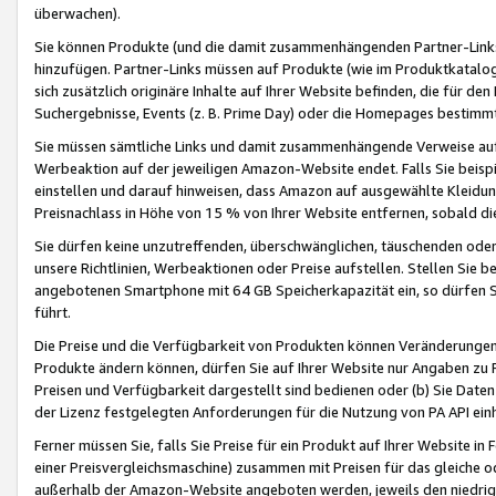
überwachen).
Sie können Produkte (und die damit zusammenhängenden Partner-Links)
hinzufügen. Partner-Links müssen auf Produkte (wie im Produktkatalog de
sich zusätzlich originäre Inhalte auf Ihrer Website befinden, die für 
Suchergebnisse, Events (z. B. Prime Day) oder die Homepages bestimmte
Sie müssen sämtliche Links und damit zusammenhängende Verweise auf z
Werbeaktion auf der jeweiligen Amazon-Website endet. Falls Sie beisp
einstellen und darauf hinweisen, dass Amazon auf ausgewählte Kleidun
Preisnachlass in Höhe von 15 % von Ihrer Website entfernen, sobald di
Sie dürfen keine unzutreffenden, überschwänglichen, täuschenden od
unsere Richtlinien, Werbeaktionen oder Preise aufstellen. Stellen Sie 
angebotenen Smartphone mit 64 GB Speicherkapazität ein, so dürfen S
führt.
Die Preise und die Verfügbarkeit von Produkten können Veränderungen 
Produkte ändern können, dürfen Sie auf Ihrer Website nur Angaben zu P
Preisen und Verfügbarkeit dargestellt sind bedienen oder (b) Sie Daten
der Lizenz festgelegten Anforderungen für die Nutzung von PA API einh
Ferner müssen Sie, falls Sie Preise für ein Produkt auf Ihrer Website in 
einer Preisvergleichsmaschine) zusammen mit Preisen für das gleiche o
außerhalb der Amazon-Website angeboten werden, jeweils den niedrigst