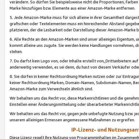
verändern. So dürfen Sie beispielsweise nicht die Proportionen, Farb
Marke hinzufügen bzw. Elemente aus einer Amazon-Marke entfernen.
5. Jede Amazon-Marke muss für sich alleine in ihrer Gesamtheit darge
grafischen oder Textelementen muss ein hinreichender Abstand gegebe
platzieren, der die Lesbarkeit oder Darstellung dieser Amazon-Marke b
6. Alle Rechte an den Amazon-Marken sind unser alleiniges Eigentum, 
kommt alleine uns zugute. Sie werden keine Handlungen vornehmen, 
stehen.
7. Du darfst kein Logo von, oder Inhalte erstellt von,
Drittanbietern au
anderweitig verwenden, es sei denn, du hast von diesem Verkäufer oder
8. Sie dürfen in keiner Rechtsordnung Marken nutzen oder zur Eintragu
keiner Rechtsordnung Marken, Domain-Namen, Subdomain-Namen, Benu
Amazon-Marke zum Verwechseln ähnlich sind.
Wir behalten uns das Recht vor, diese Markenrichtlinien und die gene
Einstellen einer Änderungsmitteilung oder überarbeiteter Markenricht
Wir behalten uns das Recht vor, gegen jede unbefugte Nutzung bzw. jede 
unserem alleinigen Ermessen angemessene Maßnahmen zu ergreifen.
IP-Lizenz- und Nutzungsan
Diese Lizenz regelt Ihre Nutzung von Programminhalten im Zusammen