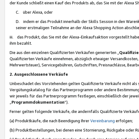
der Kunde schließt einen Kauf des Produkts ab, das Sie mit der Alexa 
C. über Alexa, oder
D. indem er das Produkt innerhalb der Skills Session in den Waren
seiner erstmaligen Teilnahme an der Alexa Shopping Action abschlie
iii. das Produkt, das Sie mit der Alexa-Einkaufsaktion vorgestellt ha
ihm bezahlt.
Die aus den einzelnen Qualifizierten Verkäufen generierten „
Qualifizi
Qualifizierten Verkäufe einnehmen, abzüglich etwaiger Versandkosten
Mehrwertsteuer), Servicegebühren, Gutschriften, Preisnachlässe, Bear
2. Ausgeschlossene Verkäufe
Unbeschadet des Vorstehenden gelten Qualifizierte Verkäufe nicht als
Vergütungskatalog für das Partnerprogramm oder andere Bestimmungen,
wir jeweils für das Partnerprogramm festlegen, einschließlich der jewe
„
Programmdokumentation
“).
Ferner gelten folgende Verkäufe, die andernfalls Qualifizierte Verkä
(a) Produktkäufe, die nach Beendigung Ihrer
Vereinbarung
erfolgen;
(b) Produktbestellungen, bei denen eine Stornierung, Rückgabe oder R