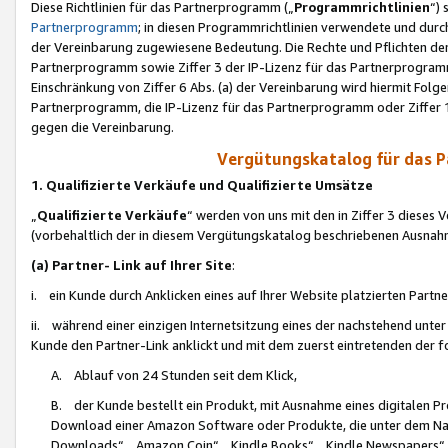
Diese Richtlinien für das Partnerprogramm („
Programmrichtlinien
“)
Partnerprogramm
; in diesen Programmrichtlinien verwendete und durch
der Vereinbarung zugewiesene Bedeutung. Die Rechte und Pflichten de
Partnerprogramm sowie Ziffer 3 der IP-Lizenz für das Partnerprogram
Einschränkung von Ziffer 6 Abs. (a) der Vereinbarung wird hiermit Fol
Partnerprogramm, die IP-Lizenz für das Partnerprogramm oder Ziffer 1
gegen die Vereinbarung.
Vergütungskatalog für das 
1. Qualifizierte Verkäufe und Qualifizierte Umsätze
„
Qualifizierte Verkäufe
“ werden von uns mit den in Ziffer 3 diese
(vorbehaltlich der in diesem Vergütungskatalog beschriebenen Ausnah
(a) Partner- Link auf Ihrer Site
:
i. ein Kunde durch Anklicken eines auf Ihrer Website platzierten Part
ii. während einer einzigen Internetsitzung eines der nachstehend unter (i)
Kunde den Partner-Link anklickt und mit dem zuerst eintretenden der f
A. Ablauf von 24 Stunden seit dem Klick,
B. der Kunde bestellt ein Produkt, mit Ausnahme eines digitalen P
Download einer Amazon Software oder Produkte, die unter dem N
Downloads“, „Amazon Coin“, „Kindle Books“, „Kindle Newspapers“, „