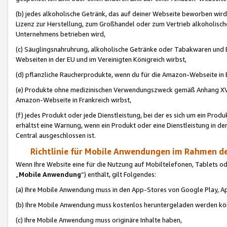
(b) jedes alkoholische Getränk, das auf deiner Webseite beworben wird
Lizenz zur Herstellung, zum Großhandel oder zum Vertrieb alkoholisch
Unternehmens betrieben wird,
(c) Säuglingsnahruhrung, alkoholische Getränke oder Tabakwaren und E
Webseiten in der EU und im Vereinigten Königreich wirbst,
(d) pflanzliche Raucherprodukte, wenn du für die Amazon-Webseite in B
(e) Produkte ohne medizinischen Verwendungszweck gemäß Anhang XVI 
Amazon-Webseite in Frankreich wirbst,
(f) jedes Produkt oder jede Dienstleistung, bei der es sich um ein Prod
erhältst eine Warnung, wenn ein Produkt oder eine Dienstleistung in de
Central ausgeschlossen ist.
Richtlinie für Mobile Anwendungen im Rahmen de
Wenn Ihre Website eine für die Nutzung auf Mobiltelefonen, Tablets 
„
Mobile Anwendung
“) enthält, gilt Folgendes:
(a) Ihre Mobile Anwendung muss in den App-Stores von Google Play, A
(b) Ihre Mobile Anwendung muss kostenlos heruntergeladen werden könn
(c) Ihre Mobile Anwendung muss originäre Inhalte haben,