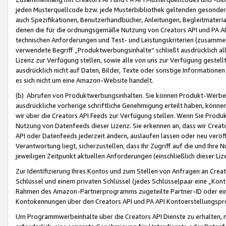
jeden Musterquellcode bzw. jede Musterbibliothek geltenden gesonder
auch Spezifikationen, Benutzerhandbücher, Anleitungen, Begleitmaterial
denen die für die ordnungsgemäße Nutzung von Creators API und PA A
technischen Anforderungen und Test- und Leistungskriterien (zusammen
verwendete Begriff „Produktwerbungsinhalte“ schließt ausdrücklich al
Lizenz zur Verfügung stellen, sowie alle von uns zur Verfügung gestel
ausdrücklich nicht auf Daten, Bilder, Texte oder sonstige Informatione
es sich nicht um eine Amazon-Website handelt.
(b) Abrufen von Produktwerbungsinhalten. Sie können Produkt-Werbein
ausdrückliche vorherige schriftliche Genehmigung erteilt haben, könn
wir über die Creators API Feeds zur Verfügung stellen. Wenn Sie Produk
Nutzung von Datenfeeds dieser Lizenz. Sie erkennen an, dass wir Creat
API oder Datenfeeds jederzeit ändern, auslaufen lassen oder neu veröffe
Verantwortung liegt, sicherzustellen, dass Ihr Zugriff auf die und Ihr
jeweiligen Zeitpunkt aktuellen Anforderungen (einschließlich dieser Liz
Zur Identifizierung Ihres Kontos und zum Stellen von Anfragen an Crea
Schlüssel und einem privaten Schlüssel (jedes Schlüsselpaar eine „Kon
Rahmen des Amazon-Partnerprogramms zugeteilte Partner-ID oder ein
Kontokennungen über den Creators API und PA API Kontoerstellungspro
Um Programmwerbeinhalte über die Creators API Dienste zu erhalten, m