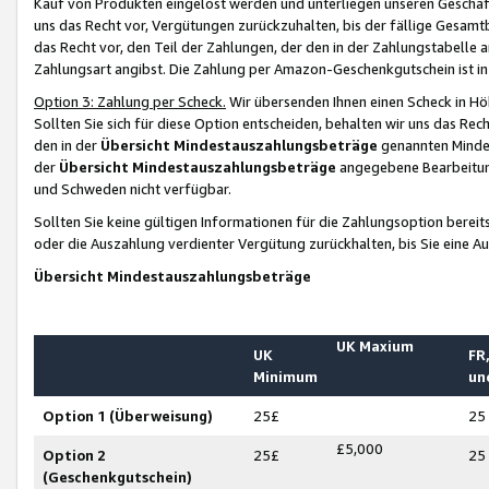
Kauf von Produkten eingelöst werden und unterliegen unseren Geschäf
uns das Recht vor, Vergütungen zurückzuhalten, bis der fällige Gesamt
das Recht vor, den Teil der Zahlungen, der den in der Zahlungstabelle 
Zahlungsart angibst. Die Zahlung per Amazon-Geschenkgutschein ist in
Option 3: Zahlung per Scheck.
Wir übersenden Ihnen einen Scheck in Höh
Sollten Sie sich für diese Option entscheiden, behalten wir uns das Rec
den in der
Übersicht Mindestauszahlungsbeträge
genannten Mindest
der
Übersicht Mindestauszahlungsbeträge
angegebene Bearbeitung
und Schweden nicht verfügbar.
Sollten Sie keine gültigen Informationen für die Zahlungsoption bereit
oder die Auszahlung verdienter Vergütung zurückhalten, bis Sie eine A
Übersicht Mindestauszahlungsbeträge
UK Maxium
UK
FR,
Minimum
un
Option 1 (Überweisung)
25£
25
£5,000
Option 2
25£
25
(Geschenkgutschein)