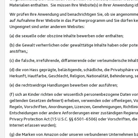
Materialien enthalten. Sie müssen Ihre Website(s) in Ihrer Anwendung ide
Wir prüfen Ihre Anwendung und benachrichtigen Sie, ob sie angenommen
auf Aufnahme Ihrer Website in das Partnerprogramm und Sie dürfen kei
Ungeeignet sind unter anderem Websites:
(a) die sexuelle oder obszöne Inhalte bewerben oder enthalten;
(b) die Gewalt verherrlichen oder gewalttätige Inhalte haben oder pot
anstiften,;
(c) die falsche, irreführende, diffamierende oder verleumderische Inha
(d) die von Hass geprägte, belästigende, schädliche, die Privatsphäre v
Herkunft, Hautfarbe, Geschlecht, Religion, Nationalität, Behinderung, 
(e) die rechtswidrige Handlungen bewerben oder ausführen;
(f) sich an Kinder richten oder wissentlich personenbezogene Daten vo
geltenden Gesetzen definiert) erheben, verwenden oder offenlegen, Vo
Regeln, Vorschriften, Anordnungen, Lizenzen, Genehmigungen, Richtlini
Entscheidungen oder andere Anforderungen einer zuständigen Regierung
Privacy Protection Act (15 U.S.C. §§ 6501-6506) oder Vorschriften, di
Internet erlassen wurden);
(g) die Marken von Amazon oder unseren verbundenen Unternehmen b