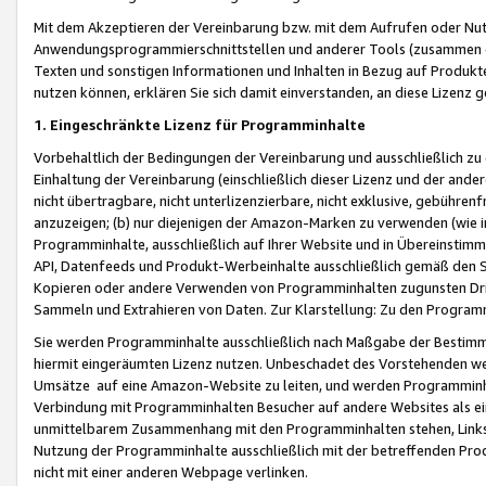
Mit dem Akzeptieren der Vereinbarung bzw. mit dem Aufrufen oder Nutz
Anwendungsprogrammierschnittstellen und anderer Tools (zusammen die
Texten und sonstigen Informationen und Inhalten in Bezug auf Produkte
nutzen können, erklären Sie sich damit einverstanden, an diese Lizenz 
1. Eingeschränkte Lizenz für Programminhalte
Vorbehaltlich der Bedingungen der Vereinbarung und ausschließlich z
Einhaltung der Vereinbarung (einschließlich dieser Lizenz und der ande
nicht übertragbare, nicht unterlizenzierbare, nicht exklusive, gebühren
anzuzeigen; (b) nur diejenigen der Amazon-Marken zu verwenden (wie in 
Programminhalte, ausschließlich auf Ihrer Website und in Übereinstimmu
API, Datenfeeds und Produkt-Werbeinhalte ausschließlich gemäß den Spe
Kopieren oder andere Verwenden von Programminhalten zugunsten Dri
Sammeln und Extrahieren von Daten. Zur Klarstellung: Zu den Program
Sie werden Programminhalte ausschließlich nach Maßgabe der Besti
hiermit eingeräumten Lizenz nutzen. Unbeschadet des Vorstehenden we
Umsätze auf eine Amazon-Website zu leiten, und werden Programminhal
Verbindung mit Programminhalten Besucher auf andere Websites als ein
unmittelbarem Zusammenhang mit den Programminhalten stehen, Links z
Nutzung der Programminhalte ausschließlich mit der betreffenden Pr
nicht mit einer anderen Webpage verlinken.