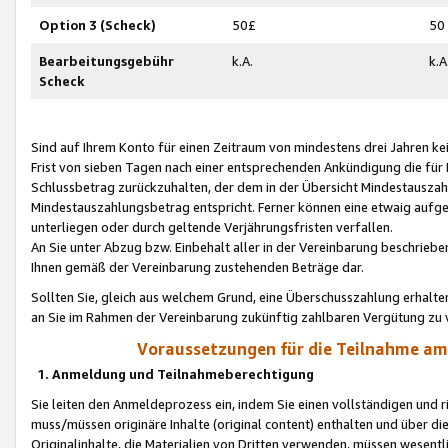
Option 3 (Scheck)
50£
50
Bearbeitungsgebühr
k.A.
k.A
Scheck
Sind auf Ihrem Konto für einen Zeitraum von mindestens drei Jahren kein
Frist von sieben Tagen nach einer entsprechenden Ankündigung die für
Schlussbetrag zurückzuhalten, der dem in der Übersicht Mindestausz
Mindestauszahlungsbetrag entspricht. Ferner können eine etwaig aufg
unterliegen oder durch geltende Verjährungsfristen verfallen.
An Sie unter Abzug bzw. Einbehalt aller in der Vereinbarung beschrieb
Ihnen gemäß der Vereinbarung zustehenden Beträge dar.
Sollten Sie, gleich aus welchem Grund, eine Überschusszahlung erhalte
an Sie im Rahmen der Vereinbarung zukünftig zahlbaren Vergütung zu 
Voraussetzungen für die Teilnahme a
1. Anmeldung und Teilnahmeberechtigung
Sie leiten den Anmeldeprozess ein, indem Sie einen vollständigen und 
muss/müssen originäre Inhalte (original content) enthalten und über d
Originalinhalte, die Materialien von Dritten verwenden, müssen wese