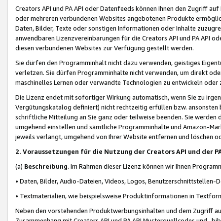
Creators API und PA API oder Datenfeeds können Ihnen den Zugriff auf D
oder mehreren verbundenen Websites angebotenen Produkte ermögliche
Daten, Bilder, Texte oder sonstigen Informationen oder Inhalte zuzugre
anwendbaren Lizenzvereinbarungen für die Creators API und PA API od
diesen verbundenen Websites zur Verfügung gestellt werden.
Sie dürfen den Programminhalt nicht dazu verwenden, geistiges Eigent
verletzen. Sie dürfen Programminhalte nicht verwenden, um direkt ode
maschinelles Lernen oder verwandte Technologien zu entwickeln oder zu
Die Lizenz endet mit sofortiger Wirkung automatisch, wenn Sie zu irg
Vergütungskatalog definiert) nicht rechtzeitig erfüllen bzw. ansonsten
schriftliche Mitteilung an Sie ganz oder teilweise beenden. Sie werden
umgehend einstellen und sämtliche Programminhalte und Amazon-Marke
jeweils verlangt, umgehend von Ihrer Website entfernen und löschen od
2. Voraussetzungen für die Nutzung der Creators API und der P
(a)
Beschreibung
. Im Rahmen dieser Lizenz können wir Ihnen Programmi
• Daten, Bilder, Audio-Dateien, Videos, Logos, Benutzerschnittstellen-
• Textmaterialien, wie beispielsweise Produktinformationen in Textfor
Neben den vorstehenden Produktwerbungsinhalten und dem Zugriff auf 
Zusammenhang mit Creators API und PA API Musterquellcodes und -bibli