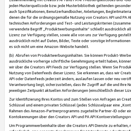
jeden Musterquellcode bzw. jede Musterbibliothek geltenden gesonder
auch Spezifikationen, Benutzerhandbücher, Anleitungen, Begleitmaterial
denen die für die ordnungsgemäße Nutzung von Creators API und PA A
technischen Anforderungen und Test- und Leistungskriterien (zusammen
verwendete Begriff „Produktwerbungsinhalte“ schließt ausdrücklich al
Lizenz zur Verfügung stellen, sowie alle von uns zur Verfügung gestel
ausdrücklich nicht auf Daten, Bilder, Texte oder sonstige Informatione
es sich nicht um eine Amazon-Website handelt.
(b) Abrufen von Produktwerbungsinhalten. Sie können Produkt-Werbein
ausdrückliche vorherige schriftliche Genehmigung erteilt haben, könn
wir über die Creators API Feeds zur Verfügung stellen. Wenn Sie Produk
Nutzung von Datenfeeds dieser Lizenz. Sie erkennen an, dass wir Creat
API oder Datenfeeds jederzeit ändern, auslaufen lassen oder neu veröffe
Verantwortung liegt, sicherzustellen, dass Ihr Zugriff auf die und Ihr
jeweiligen Zeitpunkt aktuellen Anforderungen (einschließlich dieser Liz
Zur Identifizierung Ihres Kontos und zum Stellen von Anfragen an Crea
Schlüssel und einem privaten Schlüssel (jedes Schlüsselpaar eine „Kon
Rahmen des Amazon-Partnerprogramms zugeteilte Partner-ID oder ein
Kontokennungen über den Creators API und PA API Kontoerstellungspro
Um Programmwerbeinhalte über die Creators API Dienste zu erhalten, m