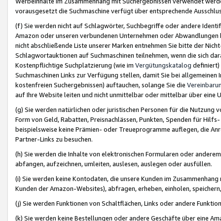
Werbeinhalte im Zusammenhang mit Suchergebnissen verwendet werden,
vorausgesetzt die Suchmaschine verfügt über entsprechende Ausschlu
(f) Sie werden nicht auf Schlagwörter, Suchbegriffe oder andere Ident
Amazon oder unseren verbundenen Unternehmen oder Abwandlungen bzw
nicht abschließende Liste unserer Marken entnehmen Sie bitte der Nich
Schlagwortauktionen auf Suchmaschinen teilnehmen, wenn die sich da
Kostenpflichtige Suchplatzierung (wie im
Vergütungskatalog
definiert
Suchmaschinen Links zur Verfügung stellen, damit Sie bei allgemeinen I
kostenfreien Suchergebnissen) auftauchen, solange Sie die
Vereinbaru
auf Ihre Website leiten und nicht unmittelbar oder mittelbar über eine
(g) Sie werden natürlichen oder juristischen Personen für die Nutzung 
Form von Geld, Rabatten, Preisnachlässen, Punkten, Spenden für Hilfs
beispielsweise keine Prämien- oder Treueprogramme auflegen, die Anrei
Partner-Links zu besuchen.
(h) Sie werden die Inhalte von elektronischen Formularen oder anderem M
abfangen, aufzeichnen, umleiten, auslesen, auslegen oder ausfüllen.
(i) Sie werden keine Kontodaten, die unsere Kunden im Zusammenhang 
Kunden der Amazon-Websites), abfragen, erheben, einholen, speichern,
(j) Sie werden Funktionen von Schaltflächen, Links oder andere Funkti
(k) Sie werden keine Bestellungen oder andere Geschäfte über eine Ama