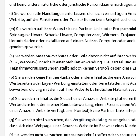
und keine andere natürliche oder juristische Person dazu ermächtigen, a
(l) Sie werden alle Handlungen unterlassen, die nach vernünftigem Erme
Website, auf der Funktionen oder Transaktionen (zum Beispiel suchen, s
(m) Sie werden auf Ihrer Website keine Partner-Links oder Programmin
Spionagesoftware, Schadsoftware, Computerviren, Würmern, Trojaner
Herunterladen oder Installieren auf einem Nutzer-Computer oder ande
genehmigt wurden.
(n) Sie werden Amazon-Websites oder Teile davon nicht auf Ihrer Websi
(z. B., WebView) innerhalb einer Mobilen Anwendung. Die Darstellung ein
Teilnahmevoraussetzungen stellt jedoch keinen Verstoß gegen diese Zif
(o) Sie werden keine Partner-Links oder andere Inhalte, die eine Am
Werbeseiten oder Layer-Werbung einstellen oder bereitstellen, mit Au
bewerben, die eng mit dem auf Ihrer Website befindlichen Material z
(p) Sie werden in Inhalte, die Sie auf einer Amazon-Website platzier
Werbediensten oder in einer Kundenbewertung, einem Forum, einem Wun
einer Amazon-Website verfügbaren Kontext) keine Partner-Links integr
(q) Sie werden nicht versuchen, den
Vergütungskatalog
zu umgehen oder
dass sich eine Webpage einer Amazon-Website im Browser eines Kunden 
(r) Sie werden nicht versuchen, Internetverkehr (Traffic) oder Vergü