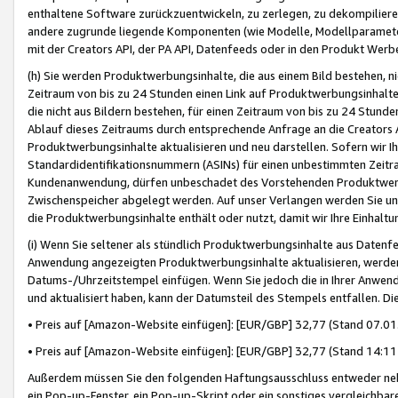
enthaltene Software zurückzuentwickeln, zu zerlegen, zu dekompilier
andere zugrunde liegende Komponenten (wie Modelle, Modellparameter
mit der Creators API, der PA API, Datenfeeds oder in den Produkt Werb
(h) Sie werden Produktwerbungsinhalte, die aus einem Bild bestehen, ni
Zeitraum von bis zu 24 Stunden einen Link auf Produktwerbungsinhalte
die nicht aus Bildern bestehen, für einen Zeitraum von bis zu 24 Stund
Ablauf dieses Zeitraums durch entsprechende Anfrage an die Creators 
Produktwerbungsinhalte aktualisieren und neu darstellen. Sofern wir Ih
Standardidentifikationsnummern (ASINs) für einen unbestimmten Zeitra
Kundenanwendung, dürfen unbeschadet des Vorstehenden Produktwerbu
Zwischenspeicher abgelegt werden. Auf unser Verlangen werden Sie un
die Produktwerbungsinhalte enthält oder nutzt, damit wir Ihre Einhalt
(i) Wenn Sie seltener als stündlich Produktwerbungsinhalte aus Datenfe
Anwendung angezeigten Produktwerbungsinhalte aktualisieren, werden 
Datums-/Uhrzeitstempel einfügen. Wenn Sie jedoch die in Ihrer Anwe
und aktualisiert haben, kann der Datumsteil des Stempels entfallen. Dies
• Preis auf [Amazon-Website einfügen]: [EUR/GBP] 32,77 (Stand 07.01.
• Preis auf [Amazon-Website einfügen]: [EUR/GBP] 32,77 (Stand 14:11 
Außerdem müssen Sie den folgenden Haftungsausschluss entweder neb
ein Pop-up-Fenster, ein Pop-up-Skript oder ein sonstiges vergleichba