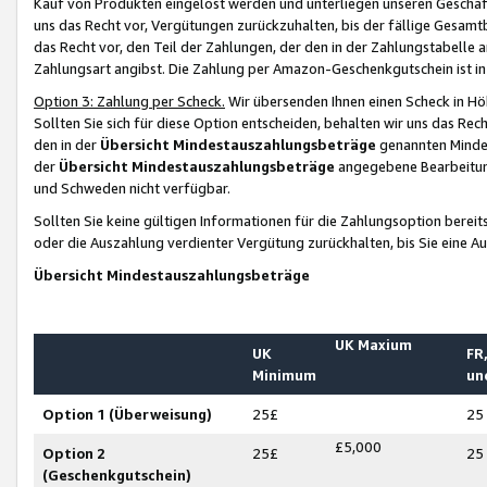
Kauf von Produkten eingelöst werden und unterliegen unseren Geschäf
uns das Recht vor, Vergütungen zurückzuhalten, bis der fällige Gesamt
das Recht vor, den Teil der Zahlungen, der den in der Zahlungstabelle 
Zahlungsart angibst. Die Zahlung per Amazon-Geschenkgutschein ist in
Option 3: Zahlung per Scheck.
Wir übersenden Ihnen einen Scheck in Höh
Sollten Sie sich für diese Option entscheiden, behalten wir uns das Rec
den in der
Übersicht Mindestauszahlungsbeträge
genannten Mindest
der
Übersicht Mindestauszahlungsbeträge
angegebene Bearbeitung
und Schweden nicht verfügbar.
Sollten Sie keine gültigen Informationen für die Zahlungsoption bereit
oder die Auszahlung verdienter Vergütung zurückhalten, bis Sie eine A
Übersicht Mindestauszahlungsbeträge
UK Maxium
UK
FR,
Minimum
un
Option 1 (Überweisung)
25£
25
£5,000
Option 2
25£
25
(Geschenkgutschein)