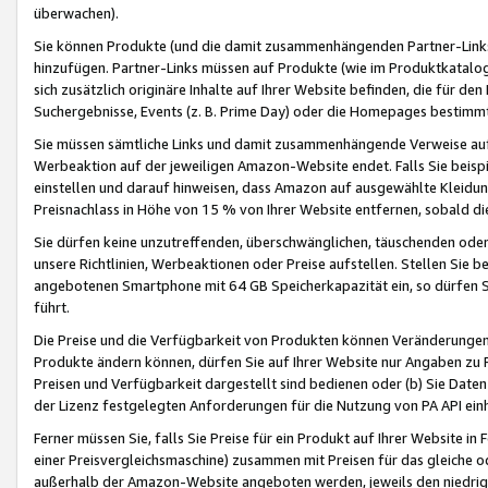
überwachen).
Sie können Produkte (und die damit zusammenhängenden Partner-Links)
hinzufügen. Partner-Links müssen auf Produkte (wie im Produktkatalog de
sich zusätzlich originäre Inhalte auf Ihrer Website befinden, die für 
Suchergebnisse, Events (z. B. Prime Day) oder die Homepages bestimmte
Sie müssen sämtliche Links und damit zusammenhängende Verweise auf z
Werbeaktion auf der jeweiligen Amazon-Website endet. Falls Sie beisp
einstellen und darauf hinweisen, dass Amazon auf ausgewählte Kleidun
Preisnachlass in Höhe von 15 % von Ihrer Website entfernen, sobald di
Sie dürfen keine unzutreffenden, überschwänglichen, täuschenden od
unsere Richtlinien, Werbeaktionen oder Preise aufstellen. Stellen Sie 
angebotenen Smartphone mit 64 GB Speicherkapazität ein, so dürfen S
führt.
Die Preise und die Verfügbarkeit von Produkten können Veränderungen 
Produkte ändern können, dürfen Sie auf Ihrer Website nur Angaben zu P
Preisen und Verfügbarkeit dargestellt sind bedienen oder (b) Sie Daten
der Lizenz festgelegten Anforderungen für die Nutzung von PA API einh
Ferner müssen Sie, falls Sie Preise für ein Produkt auf Ihrer Website in 
einer Preisvergleichsmaschine) zusammen mit Preisen für das gleiche o
außerhalb der Amazon-Website angeboten werden, jeweils den niedrigst