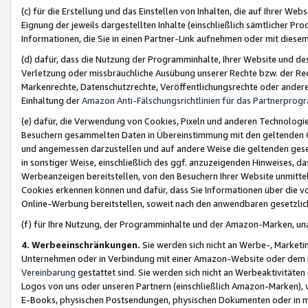
(c) für die Erstellung und das Einstellen von Inhalten, die auf Ihrer We
Eignung der jeweils dargestellten Inhalte (einschließlich sämtlicher 
Informationen, die Sie in einen Partner-Link aufnehmen oder mit diese
(d) dafür, dass die Nutzung der Programminhalte, Ihrer Website und des 
Verletzung oder missbräuchliche Ausübung unserer Rechte bzw. der Recht
Markenrechte, Datenschutzrechte, Veröffentlichungsrechte oder anderer
Einhaltung der
Amazon Anti-Fälschungsrichtlinien für das Partnerpro
(e) dafür, die Verwendung von Cookies, Pixeln und anderen Technologien
Besuchern gesammelten Daten in Übereinstimmung mit den geltenden Ge
und angemessen darzustellen und auf andere Weise die geltenden geset
in sonstiger Weise, einschließlich des ggf. anzuzeigenden Hinweises, d
Werbeanzeigen bereitstellen, von den Besuchern Ihrer Website unmitte
Cookies erkennen können und dafür, dass Sie Informationen über die v
Online-Werbung bereitstellen, soweit nach den anwendbaren gesetzlic
(f) für Ihre Nutzung, der Programminhalte und der Amazon-Marken, u
4. Werbeeinschränkungen.
Sie werden sich nicht an Werbe-, Market
Unternehmen oder in Verbindung mit einer Amazon-Website oder dem Pa
Vereinbarung
gestattet sind. Sie werden sich nicht an Werbeaktivitäten
Logos von uns oder unseren Partnern (einschließlich Amazon-Marken), 
E-Books, physischen Postsendungen, physischen Dokumenten oder in 