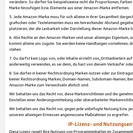
verändern. So dürfen Sie beispielsweise nicht die Proportionen, Farb
Marke hinzufügen bzw. Elemente aus einer Amazon-Marke entfernen.
5. Jede Amazon-Marke muss für sich alleine in ihrer Gesamtheit darge
grafischen oder Textelementen muss ein hinreichender Abstand gegebe
platzieren, der die Lesbarkeit oder Darstellung dieser Amazon-Marke b
6. Alle Rechte an den Amazon-Marken sind unser alleiniges Eigentum, 
kommt alleine uns zugute. Sie werden keine Handlungen vornehmen, 
stehen.
7. Du darfst kein Logo von, oder Inhalte erstellt von,
Drittanbietern au
anderweitig verwenden, es sei denn, du hast von diesem Verkäufer oder
8. Sie dürfen in keiner Rechtsordnung Marken nutzen oder zur Eintragu
keiner Rechtsordnung Marken, Domain-Namen, Subdomain-Namen, Benu
Amazon-Marke zum Verwechseln ähnlich sind.
Wir behalten uns das Recht vor, diese Markenrichtlinien und die gene
Einstellen einer Änderungsmitteilung oder überarbeiteter Markenricht
Wir behalten uns das Recht vor, gegen jede unbefugte Nutzung bzw. jede 
unserem alleinigen Ermessen angemessene Maßnahmen zu ergreifen.
IP-Lizenz- und Nutzungsan
Diese Lizenz regelt Ihre Nutzung von Programminhalten im Zusammen