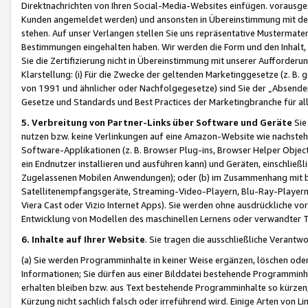
Direktnachrichten von Ihren Social-Media-Websites einfügen. vorausg
Kunden angemeldet werden) und ansonsten in Übereinstimmung mit der
stehen. Auf unser Verlangen stellen Sie uns repräsentative Mustermater
Bestimmungen eingehalten haben. Wir werden die Form und den Inhalt, di
Sie die Zertifizierung nicht in Übereinstimmung mit unserer Aufforderu
Klarstellung: (i) Für die Zwecke der geltenden Marketinggesetze (z. 
von 1991 und ähnlicher oder Nachfolgegesetze) sind Sie der „Absender“ j
Gesetze und Standards und Best Practices der Marketingbranche für 
5. Verbreitung von Partner-Links über Software und Geräte
Sie
nutzen bzw. keine Verlinkungen auf eine Amazon-Website wie nachsteh
Software-Applikationen (z. B. Browser Plug-ins, Browser Helper Objec
ein Endnutzer installieren und ausführen kann) und Geräten, einschlie
Zugelassenen Mobilen Anwendungen); oder (b) im Zusammenhang mit bzw.
Satellitenempfangsgeräte, Streaming-Video-Playern, Blu-Ray-Playern 
Viera Cast oder Vizio Internet Apps). Sie werden ohne ausdrückliche v
Entwicklung von Modellen des maschinellen Lernens oder verwandter 
6. Inhalte auf Ihrer Website
. Sie tragen die ausschließliche Verantwo
(a) Sie werden Programminhalte in keiner Weise ergänzen, löschen oder
Informationen; Sie dürfen aus einer Bilddatei bestehende Programminhal
erhalten bleiben bzw. aus Text bestehende Programminhalte so kürzen, 
Kürzung nicht sachlich falsch oder irreführend wird. Einige Arten von L