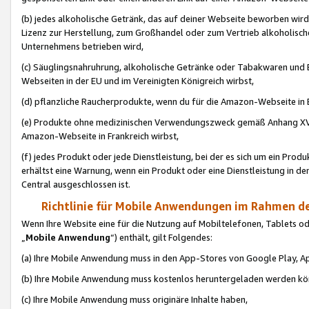
(b) jedes alkoholische Getränk, das auf deiner Webseite beworben wird
Lizenz zur Herstellung, zum Großhandel oder zum Vertrieb alkoholisch
Unternehmens betrieben wird,
(c) Säuglingsnahruhrung, alkoholische Getränke oder Tabakwaren und E
Webseiten in der EU und im Vereinigten Königreich wirbst,
(d) pflanzliche Raucherprodukte, wenn du für die Amazon-Webseite in B
(e) Produkte ohne medizinischen Verwendungszweck gemäß Anhang XVI 
Amazon-Webseite in Frankreich wirbst,
(f) jedes Produkt oder jede Dienstleistung, bei der es sich um ein Prod
erhältst eine Warnung, wenn ein Produkt oder eine Dienstleistung in de
Central ausgeschlossen ist.
Richtlinie für Mobile Anwendungen im Rahmen de
Wenn Ihre Website eine für die Nutzung auf Mobiltelefonen, Tablets 
„
Mobile Anwendung
“) enthält, gilt Folgendes:
(a) Ihre Mobile Anwendung muss in den App-Stores von Google Play, A
(b) Ihre Mobile Anwendung muss kostenlos heruntergeladen werden könn
(c) Ihre Mobile Anwendung muss originäre Inhalte haben,