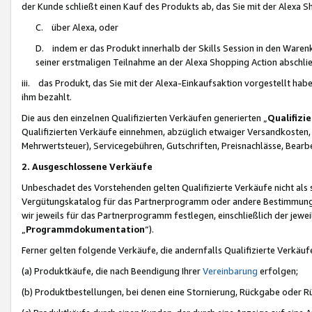
der Kunde schließt einen Kauf des Produkts ab, das Sie mit der Alexa 
C. über Alexa, oder
D. indem er das Produkt innerhalb der Skills Session in den Waren
seiner erstmaligen Teilnahme an der Alexa Shopping Action abschlie
iii. das Produkt, das Sie mit der Alexa-Einkaufsaktion vorgestellt ha
ihm bezahlt.
Die aus den einzelnen Qualifizierten Verkäufen generierten „
Qualifizi
Qualifizierten Verkäufe einnehmen, abzüglich etwaiger Versandkosten
Mehrwertsteuer), Servicegebühren, Gutschriften, Preisnachlässe, Bear
2. Ausgeschlossene Verkäufe
Unbeschadet des Vorstehenden gelten Qualifizierte Verkäufe nicht als
Vergütungskatalog für das Partnerprogramm oder andere Bestimmungen,
wir jeweils für das Partnerprogramm festlegen, einschließlich der jewe
„
Programmdokumentation
“).
Ferner gelten folgende Verkäufe, die andernfalls Qualifizierte Verkä
(a) Produktkäufe, die nach Beendigung Ihrer
Vereinbarung
erfolgen;
(b) Produktbestellungen, bei denen eine Stornierung, Rückgabe oder R