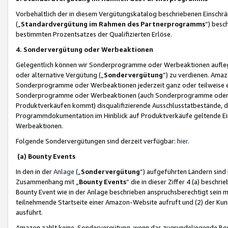
Vorbehaltlich der in diesem Vergütungskatalog beschriebenen Einschr
(„
Standardvergütung im Rahmen des Partnerprogramms
“) besc
bestimmten Prozentsatzes der Qualifizierten Erlöse.
4. Sondervergütung oder Werbeaktionen
Gelegentlich können wir Sonderprogramme oder Werbeaktionen auflegen,
oder alternative Vergütung („
Sondervergütung
”) zu verdienen. Amazo
Sonderprogramme oder Werbeaktionen jederzeit ganz oder teilweise einz
Sonderprogramme oder Werbeaktionen (auch Sonderprogramme oder We
Produktverkäufen kommt) disqualifizierende Ausschlusstatbestände, di
Programmdokumentation im Hinblick auf Produktverkäufe geltende E
Werbeaktionen.
Folgende Sondervergütungen sind derzeit verfügbar:
hier
.
(a) Bounty Events
In den in der
Anlage
(„
Sondervergütung
“) aufgeführten Ländern sind
Zusammenhang mit „
Bounty Events
“ die in dieser Ziffer 4 (a) besch
Bounty Event wie in der Anlage beschrieben anspruchsberechtigt sein mu
teilnehmende Startseite einer Amazon-Website aufruft und (2) der Kun
ausführt.
Amazon zahlt keine Sondervergütung, wenn das zugrundeliegende Boun