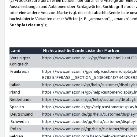
(c) Produktkäufe durch einen Kunden, der durch eine Anzeige auf eine 
Ausschreibungen und Auktionen über Schlagwörter, Suchbegriffe oder 
oder eine andere Amazon-Marke (vgl. die nicht abschließende Liste un
buchstabierte Varianten dieser Wörter (z. B. „ammazon“, „amaozn“ und „
Suchplatzierung
”);
Land
Nicht abschließende Liste der Marken
Vereinigtes
https://www.amazon.co.uk/gp/feature.html?ie=U
Königreich
Frankreich
https://www.amazon.fr/gp/help/customer/displa
E78834F9BA58__SECTION_64DE0ED1D744420E9
Italien
https://www.amazon.it/gp/help/customer/display
Irland
https://www.amazon.ie/gp/help/customer/displa
Niederlande
https://www.amazon.nl/gp/help/customer/display
Spanien
https://www.amazon.es/gp/help/customer/display
Deutschland
https://www.amazon.de/gp/help/customer/displa
Schweden
https://www.amazon.de/gp/help/customer/displa
Polen
https://www.amazon.pl/gp/help/customer/display
Belgien
https://www.amazon.com.be/gp/help/customer/d