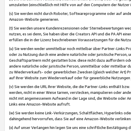
umzuleiten (einschließlich mit Hilfe von auf den Computern der Nutzer i
(s) Sie werden nicht durch Roboter, Softwareprogramme oder auf andere
Amazon-Website generieren.
(t) Sie werden unsere Kundenrezensionen oder Sternebewertungen wed
nutzen, es sei denn, Sie haben über die Creators API und die PA API e
erfüllen die in der Lizenz beschriebenen Voraussetzungen für die Nutzu
(u) Sie werden weder unmittelbar noch mittelbar über Partner-Links P
oder zu Nutzung durch eine andere natürliche oder juristische Person,
Geschäftspartnern nicht gestatten bzw. diese nicht dazu auffordern od
andere natürliche oder juristische Person, unmittelbar oder mittelbar
zu Wiederverkaufs- oder gewerblichen Zwecken (gleich welcher Art) 
auf Ihrer Website zum Wiederverkauf oder für gewerbliche Nutzungen 
(v) Sie werden die URL Ihrer Website, die die Partner-Links enthält b
werden, nicht in einer Weise tarnen, verstecken, manipulieren oder and
nicht mit angemessenem Aufwand in der Lage sind, die Website oder A
Links eine Amazon-Website aufruft.
(w) Sie werden keine Link-Verkürzungen, Schaltflächen, Hyperlinks ode
dahingehend hervorrufen, dass Sie auf eine Amazon-Website verlinken
(x) Auf unser Verlangen hin legen Sie uns eine schriftliche Bestätigung