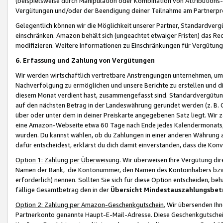
(beispielsweise durch Manipulation oder Kombination von Attributions-
Vergütungen und/oder der Beendigung deiner Teilnahme am Partnerp
Gelegentlich können wir die Möglichkeit unserer Partner, Standardv
einschränken. Amazon behält sich (ungeachtet etwaiger Fristen) das Re
modifizieren. Weitere Informationen zu Einschränkungen für Vergütung
6. Erfassung und Zahlung von Vergütungen
Wir werden wirtschaftlich vertretbare Anstrengungen unternehmen, um 
Nachverfolgung zu ermöglichen und unsere Berichte zu erstellen und di
diesem Monat verdient hast, zusammengefasst sind. Standardvergütung
auf den nächsten Betrag in der Landeswährung gerundet werden (z. B. C
über oder unter dem in deiner Preiskarte angegebenen Satz liegt. Wir
eine Amazon-Webseite etwa 60 Tage nach Ende jedes Kalendermonats, i
wurden. Du kannst wählen, ob du Zahlungen in einer anderen Währung
dafür entscheidest, erklärst du dich damit einverstanden, dass die K
Option 1: Zahlung per Überweisung.
Wir überweisen Ihre Vergütung dir
Namen der Bank, die Kontonummer, den Namen des Kontoinhabers bzw. a
erforderlich) nennen. Sollten Sie sich für diese Option entscheiden, be
fällige Gesamtbetrag den in der
Übersicht Mindestauszahlungsbet
Option 2: Zahlung per Amazon-Geschenkgutschein.
Wir übersenden Ihne
Partnerkonto genannte Haupt-E-Mail-Adresse. Diese Geschenkgutschei