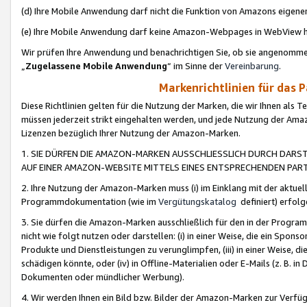
(d) Ihre Mobile Anwendung darf nicht die Funktion von Amazons eige
(e) Ihre Mobile Anwendung darf keine Amazon-Webpages in WebView 
Wir prüfen Ihre Anwendung und benachrichtigen Sie, ob sie angenomm
„
Zugelassene Mobile Anwendung
“ im Sinne der
Vereinbarung
.
Markenrichtlinien für das 
Diese Richtlinien gelten für die Nutzung der Marken, die wir Ihnen als 
müssen jederzeit strikt eingehalten werden, und jede Nutzung der Ama
Lizenzen bezüglich Ihrer Nutzung der Amazon-Marken.
1. SIE DÜRFEN DIE AMAZON-MARKEN AUSSCHLIESSLICH DURCH DARS
AUF EINER AMAZON-WEBSITE MITTELS EINES ENTSPRECHENDEN PART
2. Ihre Nutzung der Amazon-Marken muss (i) im Einklang mit der aktuells
Programmdokumentation (wie im
Vergütungskatalog
definiert) erfolg
3. Sie dürfen die Amazon-Marken ausschließlich für den in der Progr
nicht wie folgt nutzen oder darstellen: (i) in einer Weise, die ein Spo
Produkte und Dienstleistungen zu verunglimpfen, (iii) in einer Weise
schädigen könnte, oder (iv) in Offline-Materialien oder E-Mails (z. B.
Dokumenten oder mündlicher Werbung).
4. Wir werden Ihnen ein Bild bzw. Bilder der Amazon-Marken zur Verfüg