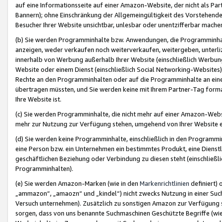
auf eine Informationsseite auf einer Amazon-Website, der nicht als Part
Bannern); ohne Einschränkung der Allgemeingültigkeit des Vorstehende
Besucher Ihrer Website unsichtbar, unlesbar oder unentzifferbar mache
(b) Sie werden Programminhalte bzw. Anwendungen, die Programminhalt
anzeigen, weder verkaufen noch weiterverkaufen, weitergeben, unterli
innerhalb von Werbung außerhalb Ihrer Website (einschließlich Werbun
Website oder einem Dienst (einschließlich Social Networking-Website
Rechte an den Programminhalten oder auf die Programminhalte an eine a
übertragen müssten, und Sie werden keine mit Ihrem Partner-Tag formati
Ihre Website ist.
(c) Sie werden Programminhalte, die nicht mehr auf einer Amazon-Websit
mehr zur Nutzung zur Verfügung stehen, umgehend von Ihrer Website e
(d) Sie werden keine Programminhalte, einschließlich in den Programmin
eine Person bzw. ein Unternehmen ein bestimmtes Produkt, eine Dienstle
geschäftlichen Beziehung oder Verbindung zu diesen steht (einschließli
Programminhalten).
(e) Sie werden Amazon-Marken (wie in den
Markenrichtlinien
definiert) 
„ammazon“, „amaozn“ und „kindel“) nicht zwecks Nutzung in einer Suc
Versuch unternehmen). Zusätzlich zu sonstigen Amazon zur Verfügung 
sorgen, dass von uns benannte Suchmaschinen Geschützte Begriffe (wie 