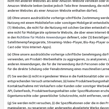
nicht mit anderen Websites als einer Amazon-Website verlinken oder i
Amazon-Website lenken (wobei jedoch Teile Ihrer Anwendung, die nich
anderen Websites als einer Amazon-Website enthalten dürfen).
(d) Ohne unsere ausdrückliche vorherige schriftliche Zustimmung werd
Nutzung mit einem Mobiltelefon oder sonstigen Mobilgerät entwickelt
(1) Websites, die nicht für die Nutzung mit solchen Geräten entwickelt
eine nicht für Mobilgeräte optimierte Website, die über einen Interne
in den
Richtlinie für Mobile Anwendungen
definiert, oder (3) Beistellge
Satellitenempfangsgeräte, Streaming-Video-Player, Blu-Ray-Player ode
Cast oder Vizio Internet-Apps).
(e) Ohne unsere ausdrückliche vorherige schriftliche Genehmigung dürfe
verwenden, um Produkt-Werbeinhalte zu aggregieren, zu analysieren, 
anderen Anwendungen, die für die Verwendung durch Personen oder Or
für die direkte Schulung oder Feinabstimmung eines maschinellen Lern
(f) Sie werden (i) nicht in irgendeiner Weise in die Funktionalität ode
entsprechenden Versuch unternehmen; (ii) keine Produktwerbungsinha
Kontaktaufnahme mit Verkäufern oder Kunden oder sonstiger Werbeaktiv
API, Datenfeeds, Produktwerbungsinhalten oder Spezifikationen erschei
Eigentumsrechte oder gewerblicher Schutzrechte, nicht entfernen, verd
(g) Sie werden nicht versuchen, (i) die Spezifikationen oder die in de
manipulieren, zu reparieren oder anderweitig abgeleitete Werke davon z