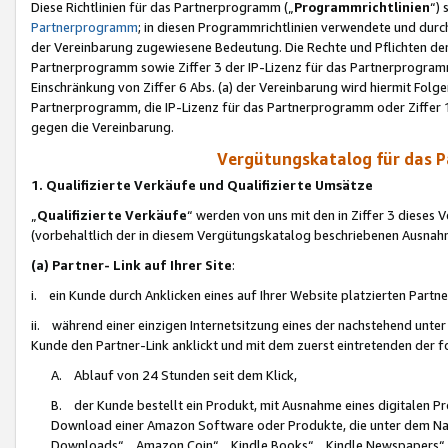
Diese Richtlinien für das Partnerprogramm („
Programmrichtlinien
“)
Partnerprogramm
; in diesen Programmrichtlinien verwendete und durch
der Vereinbarung zugewiesene Bedeutung. Die Rechte und Pflichten de
Partnerprogramm sowie Ziffer 3 der IP-Lizenz für das Partnerprogram
Einschränkung von Ziffer 6 Abs. (a) der Vereinbarung wird hiermit Fol
Partnerprogramm, die IP-Lizenz für das Partnerprogramm oder Ziffer 1
gegen die Vereinbarung.
Vergütungskatalog für das 
1. Qualifizierte Verkäufe und Qualifizierte Umsätze
„
Qualifizierte Verkäufe
“ werden von uns mit den in Ziffer 3 diese
(vorbehaltlich der in diesem Vergütungskatalog beschriebenen Ausnah
(a) Partner- Link auf Ihrer Site
:
i. ein Kunde durch Anklicken eines auf Ihrer Website platzierten Part
ii. während einer einzigen Internetsitzung eines der nachstehend unter (i)
Kunde den Partner-Link anklickt und mit dem zuerst eintretenden der f
A. Ablauf von 24 Stunden seit dem Klick,
B. der Kunde bestellt ein Produkt, mit Ausnahme eines digitalen P
Download einer Amazon Software oder Produkte, die unter dem N
Downloads“, „Amazon Coin“, „Kindle Books“, „Kindle Newspapers“, „