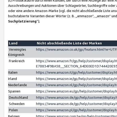
(c) Produktkäufe durch einen Kunden, der durch eine Anzeige auf eine 
Ausschreibungen und Auktionen über Schlagwörter, Suchbegriffe oder 
oder eine andere Amazon-Marke (vgl. die nicht abschließende Liste un
buchstabierte Varianten dieser Wörter (z. B. „ammazon“, „amaozn“ und „
Suchplatzierung
”);
Land
Nicht abschließende Liste der Marken
Vereinigtes
https://www.amazon.co.uk/gp/feature.html?ie=U
Königreich
Frankreich
https://www.amazon.fr/gp/help/customer/displa
E78834F9BA58__SECTION_64DE0ED1D744420E9
Italien
https://www.amazon.it/gp/help/customer/display
Irland
https://www.amazon.ie/gp/help/customer/displa
Niederlande
https://www.amazon.nl/gp/help/customer/display
Spanien
https://www.amazon.es/gp/help/customer/display
Deutschland
https://www.amazon.de/gp/help/customer/displa
Schweden
https://www.amazon.de/gp/help/customer/displa
Polen
https://www.amazon.pl/gp/help/customer/display
Belgien
https://www.amazon.com.be/gp/help/customer/d