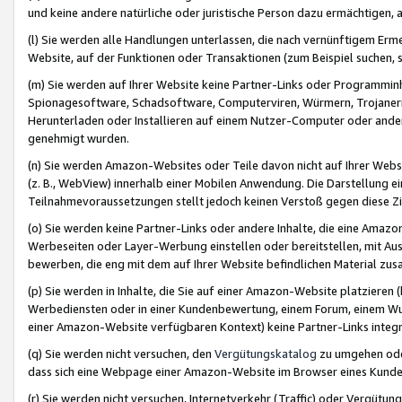
und keine andere natürliche oder juristische Person dazu ermächtigen, a
(l) Sie werden alle Handlungen unterlassen, die nach vernünftigem Erme
Website, auf der Funktionen oder Transaktionen (zum Beispiel suchen, s
(m) Sie werden auf Ihrer Website keine Partner-Links oder Programmin
Spionagesoftware, Schadsoftware, Computerviren, Würmern, Trojaner
Herunterladen oder Installieren auf einem Nutzer-Computer oder ande
genehmigt wurden.
(n) Sie werden Amazon-Websites oder Teile davon nicht auf Ihrer Websi
(z. B., WebView) innerhalb einer Mobilen Anwendung. Die Darstellung ein
Teilnahmevoraussetzungen stellt jedoch keinen Verstoß gegen diese Zif
(o) Sie werden keine Partner-Links oder andere Inhalte, die eine Am
Werbeseiten oder Layer-Werbung einstellen oder bereitstellen, mit Au
bewerben, die eng mit dem auf Ihrer Website befindlichen Material z
(p) Sie werden in Inhalte, die Sie auf einer Amazon-Website platzier
Werbediensten oder in einer Kundenbewertung, einem Forum, einem Wun
einer Amazon-Website verfügbaren Kontext) keine Partner-Links integr
(q) Sie werden nicht versuchen, den
Vergütungskatalog
zu umgehen oder
dass sich eine Webpage einer Amazon-Website im Browser eines Kunden 
(r) Sie werden nicht versuchen, Internetverkehr (Traffic) oder Vergü