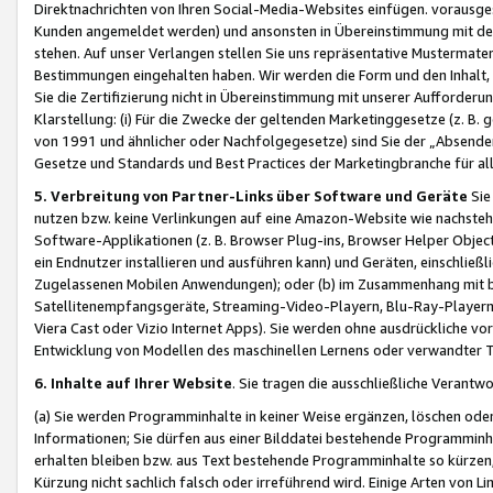
Direktnachrichten von Ihren Social-Media-Websites einfügen. vorausg
Kunden angemeldet werden) und ansonsten in Übereinstimmung mit der
stehen. Auf unser Verlangen stellen Sie uns repräsentative Mustermater
Bestimmungen eingehalten haben. Wir werden die Form und den Inhalt, di
Sie die Zertifizierung nicht in Übereinstimmung mit unserer Aufforderu
Klarstellung: (i) Für die Zwecke der geltenden Marketinggesetze (z. 
von 1991 und ähnlicher oder Nachfolgegesetze) sind Sie der „Absender“ j
Gesetze und Standards und Best Practices der Marketingbranche für 
5. Verbreitung von Partner-Links über Software und Geräte
Sie
nutzen bzw. keine Verlinkungen auf eine Amazon-Website wie nachsteh
Software-Applikationen (z. B. Browser Plug-ins, Browser Helper Objec
ein Endnutzer installieren und ausführen kann) und Geräten, einschlie
Zugelassenen Mobilen Anwendungen); oder (b) im Zusammenhang mit bzw.
Satellitenempfangsgeräte, Streaming-Video-Playern, Blu-Ray-Playern 
Viera Cast oder Vizio Internet Apps). Sie werden ohne ausdrückliche v
Entwicklung von Modellen des maschinellen Lernens oder verwandter 
6. Inhalte auf Ihrer Website
. Sie tragen die ausschließliche Verantwo
(a) Sie werden Programminhalte in keiner Weise ergänzen, löschen oder
Informationen; Sie dürfen aus einer Bilddatei bestehende Programminhal
erhalten bleiben bzw. aus Text bestehende Programminhalte so kürzen, 
Kürzung nicht sachlich falsch oder irreführend wird. Einige Arten von L