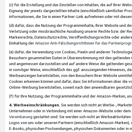
(c) für die Erstellung und das Einstellen von Inhalten, die auf Ihrer We
Eignung der jeweils dargestellten Inhalte (einschließlich sämtlicher 
Informationen, die Sie in einen Partner-Link aufnehmen oder mit diese
(d) dafür, dass die Nutzung der Programminhalte, Ihrer Website und des 
Verletzung oder missbräuchliche Ausübung unserer Rechte bzw. der Recht
Markenrechte, Datenschutzrechte, Veröffentlichungsrechte oder anderer
Einhaltung der
Amazon Anti-Fälschungsrichtlinien für das Partnerpro
(e) dafür, die Verwendung von Cookies, Pixeln und anderen Technologien
Besuchern gesammelten Daten in Übereinstimmung mit den geltenden Ge
und angemessen darzustellen und auf andere Weise die geltenden geset
in sonstiger Weise, einschließlich des ggf. anzuzeigenden Hinweises, d
Werbeanzeigen bereitstellen, von den Besuchern Ihrer Website unmitte
Cookies erkennen können und dafür, dass Sie Informationen über die v
Online-Werbung bereitstellen, soweit nach den anwendbaren gesetzlic
(f) für Ihre Nutzung, der Programminhalte und der Amazon-Marken, u
4. Werbeeinschränkungen.
Sie werden sich nicht an Werbe-, Market
Unternehmen oder in Verbindung mit einer Amazon-Website oder dem Pa
Vereinbarung
gestattet sind. Sie werden sich nicht an Werbeaktivitäten
Logos von uns oder unseren Partnern (einschließlich Amazon-Marken), 
E-Books, physischen Postsendungen, physischen Dokumenten oder in 