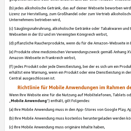
(b) jedes alkoholische Getränk, das auf deiner Webseite beworben wird
Lizenz zur Herstellung, zum Großhandel oder zum Vertrieb alkoholisch
Unternehmens betrieben wird,
(c) Säuglingsnahruhrung, alkoholische Getränke oder Tabakwaren und E
Webseiten in der EU und im Vereinigten Königreich wirbst,
(d) pflanzliche Raucherprodukte, wenn du für die Amazon-Webseite in B
(e) Produkte ohne medizinischen Verwendungszweck gemäß Anhang XVI 
Amazon-Webseite in Frankreich wirbst,
(f) jedes Produkt oder jede Dienstleistung, bei der es sich um ein Prod
erhältst eine Warnung, wenn ein Produkt oder eine Dienstleistung in de
Central ausgeschlossen ist.
Richtlinie für Mobile Anwendungen im Rahmen de
Wenn Ihre Website eine für die Nutzung auf Mobiltelefonen, Tablets 
„
Mobile Anwendung
“) enthält, gilt Folgendes:
(a) Ihre Mobile Anwendung muss in den App-Stores von Google Play, A
(b) Ihre Mobile Anwendung muss kostenlos heruntergeladen werden könn
(c) Ihre Mobile Anwendung muss originäre Inhalte haben,