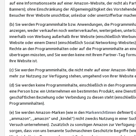
auf eine Informationsseite auf einer Amazon-Website, der nicht als Part
Bannern); ohne Einschränkung der Allgemeingültigkeit des Vorstehende
Besucher Ihrer Website unsichtbar, unlesbar oder unentzifferbar mache
(b) Sie werden Programminhalte bzw. Anwendungen, die Programminhalt
anzeigen, weder verkaufen noch weiterverkaufen, weitergeben, unterli
innerhalb von Werbung außerhalb Ihrer Website (einschließlich Werbun
Website oder einem Dienst (einschließlich Social Networking-Website
Rechte an den Programminhalten oder auf die Programminhalte an eine a
übertragen müssten, und Sie werden keine mit Ihrem Partner-Tag formati
Ihre Website ist.
(c) Sie werden Programminhalte, die nicht mehr auf einer Amazon-Websit
mehr zur Nutzung zur Verfügung stehen, umgehend von Ihrer Website e
(d) Sie werden keine Programminhalte, einschließlich in den Programmin
eine Person bzw. ein Unternehmen ein bestimmtes Produkt, eine Dienstle
geschäftlichen Beziehung oder Verbindung zu diesen steht (einschließli
Programminhalten).
(e) Sie werden Amazon-Marken (wie in den
Markenrichtlinien
definiert) 
„ammazon“, „amaozn“ und „kindel“) nicht zwecks Nutzung in einer Suc
Versuch unternehmen). Zusätzlich zu sonstigen Amazon zur Verfügung 
sorgen, dass von uns benannte Suchmaschinen Geschützte Begriffe (wie 