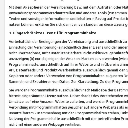
Mit dem Akzeptieren der Vereinbarung bzw. mit dem Aufrufen oder Nutz
Anwendungsprogrammierschnittstellen und anderer Tools (zusammen die
Texten und sonstigen Informationen und Inhalten in Bezug auf Produkte
nutzen können, erklären Sie sich damit einverstanden, an diese Lizenz 
1. Eingeschränkte Lizenz für Programminhalte
Vorbehaltlich der Bedingungen der Vereinbarung und ausschließlich z
Einhaltung der Vereinbarung (einschließlich dieser Lizenz und der ande
nicht übertragbare, nicht unterlizenzierbare, nicht exklusive, gebühren
anzuzeigen; (b) nur diejenigen der Amazon-Marken zu verwenden (wie in 
Programminhalte, ausschließlich auf Ihrer Website und in Übereinstimmu
API, Datenfeeds und Produkt-Werbeinhalte ausschließlich gemäß den Spe
Kopieren oder andere Verwenden von Programminhalten zugunsten Dri
Sammeln und Extrahieren von Daten. Zur Klarstellung: Zu den Program
Sie werden Programminhalte ausschließlich nach Maßgabe der Besti
hiermit eingeräumten Lizenz nutzen. Unbeschadet des Vorstehenden we
Umsätze auf eine Amazon-Website zu leiten, und werden Programminhal
Verbindung mit Programminhalten Besucher auf andere Websites als ein
unmittelbarem Zusammenhang mit den Programminhalten stehen, Links z
Nutzung der Programminhalte ausschließlich mit der betreffenden Pr
nicht mit einer anderen Webpage verlinken.