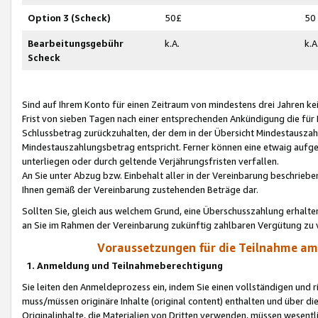
Option 3 (Scheck)
50£
50
Bearbeitungsgebühr
k.A.
k.A
Scheck
Sind auf Ihrem Konto für einen Zeitraum von mindestens drei Jahren kein
Frist von sieben Tagen nach einer entsprechenden Ankündigung die für
Schlussbetrag zurückzuhalten, der dem in der Übersicht Mindestausz
Mindestauszahlungsbetrag entspricht. Ferner können eine etwaig aufg
unterliegen oder durch geltende Verjährungsfristen verfallen.
An Sie unter Abzug bzw. Einbehalt aller in der Vereinbarung beschrieb
Ihnen gemäß der Vereinbarung zustehenden Beträge dar.
Sollten Sie, gleich aus welchem Grund, eine Überschusszahlung erhalte
an Sie im Rahmen der Vereinbarung zukünftig zahlbaren Vergütung zu 
Voraussetzungen für die Teilnahme a
1. Anmeldung und Teilnahmeberechtigung
Sie leiten den Anmeldeprozess ein, indem Sie einen vollständigen und 
muss/müssen originäre Inhalte (original content) enthalten und über d
Originalinhalte, die Materialien von Dritten verwenden, müssen wese