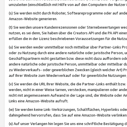
umzuleiten (einschließlich mit Hilfe von auf den Computern der Nutzer i
(s) Sie werden nicht durch Roboter, Softwareprogramme oder auf andere
Amazon-Website generieren.
(t) Sie werden unsere Kundenrezensionen oder Sternebewertungen wed
nutzen, es sei denn, Sie haben über die Creators API und die PA API e
erfüllen die in der Lizenz beschriebenen Voraussetzungen für die Nutzu
(u) Sie werden weder unmittelbar noch mittelbar über Partner-Links P
oder zu Nutzung durch eine andere natürliche oder juristische Person,
Geschäftspartnern nicht gestatten bzw. diese nicht dazu auffordern od
andere natürliche oder juristische Person, unmittelbar oder mittelbar
zu Wiederverkaufs- oder gewerblichen Zwecken (gleich welcher Art) 
auf Ihrer Website zum Wiederverkauf oder für gewerbliche Nutzungen 
(v) Sie werden die URL Ihrer Website, die die Partner-Links enthält b
werden, nicht in einer Weise tarnen, verstecken, manipulieren oder and
nicht mit angemessenem Aufwand in der Lage sind, die Website oder A
Links eine Amazon-Website aufruft.
(w) Sie werden keine Link-Verkürzungen, Schaltflächen, Hyperlinks ode
dahingehend hervorrufen, dass Sie auf eine Amazon-Website verlinken
(x) Auf unser Verlangen hin legen Sie uns eine schriftliche Bestätigung