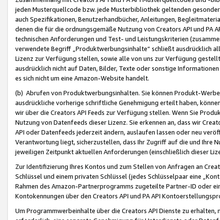
jeden Musterquellcode bzw. jede Musterbibliothek geltenden gesonder
auch Spezifikationen, Benutzerhandbücher, Anleitungen, Begleitmaterial
denen die für die ordnungsgemäße Nutzung von Creators API und PA A
technischen Anforderungen und Test- und Leistungskriterien (zusammen
verwendete Begriff „Produktwerbungsinhalte“ schließt ausdrücklich al
Lizenz zur Verfügung stellen, sowie alle von uns zur Verfügung gestel
ausdrücklich nicht auf Daten, Bilder, Texte oder sonstige Informatione
es sich nicht um eine Amazon-Website handelt.
(b) Abrufen von Produktwerbungsinhalten. Sie können Produkt-Werbein
ausdrückliche vorherige schriftliche Genehmigung erteilt haben, könn
wir über die Creators API Feeds zur Verfügung stellen. Wenn Sie Produk
Nutzung von Datenfeeds dieser Lizenz. Sie erkennen an, dass wir Creat
API oder Datenfeeds jederzeit ändern, auslaufen lassen oder neu veröffe
Verantwortung liegt, sicherzustellen, dass Ihr Zugriff auf die und Ihr
jeweiligen Zeitpunkt aktuellen Anforderungen (einschließlich dieser Liz
Zur Identifizierung Ihres Kontos und zum Stellen von Anfragen an Crea
Schlüssel und einem privaten Schlüssel (jedes Schlüsselpaar eine „Kon
Rahmen des Amazon-Partnerprogramms zugeteilte Partner-ID oder ein
Kontokennungen über den Creators API und PA API Kontoerstellungspro
Um Programmwerbeinhalte über die Creators API Dienste zu erhalten, m