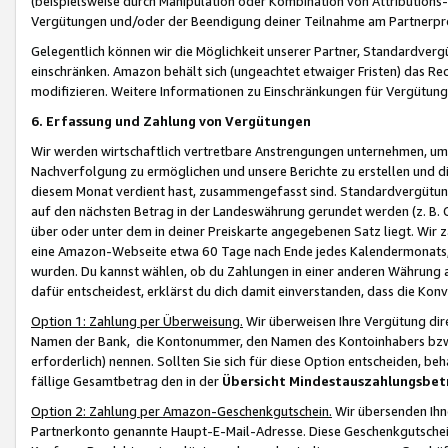
(beispielsweise durch Manipulation oder Kombination von Attributions-
Vergütungen und/oder der Beendigung deiner Teilnahme am Partnerp
Gelegentlich können wir die Möglichkeit unserer Partner, Standardv
einschränken. Amazon behält sich (ungeachtet etwaiger Fristen) das Re
modifizieren. Weitere Informationen zu Einschränkungen für Vergütung
6. Erfassung und Zahlung von Vergütungen
Wir werden wirtschaftlich vertretbare Anstrengungen unternehmen, um 
Nachverfolgung zu ermöglichen und unsere Berichte zu erstellen und di
diesem Monat verdient hast, zusammengefasst sind. Standardvergütung
auf den nächsten Betrag in der Landeswährung gerundet werden (z. B. C
über oder unter dem in deiner Preiskarte angegebenen Satz liegt. Wir
eine Amazon-Webseite etwa 60 Tage nach Ende jedes Kalendermonats, i
wurden. Du kannst wählen, ob du Zahlungen in einer anderen Währung
dafür entscheidest, erklärst du dich damit einverstanden, dass die K
Option 1: Zahlung per Überweisung.
Wir überweisen Ihre Vergütung dir
Namen der Bank, die Kontonummer, den Namen des Kontoinhabers bzw. a
erforderlich) nennen. Sollten Sie sich für diese Option entscheiden, be
fällige Gesamtbetrag den in der
Übersicht Mindestauszahlungsbet
Option 2: Zahlung per Amazon-Geschenkgutschein.
Wir übersenden Ihne
Partnerkonto genannte Haupt-E-Mail-Adresse. Diese Geschenkgutschei