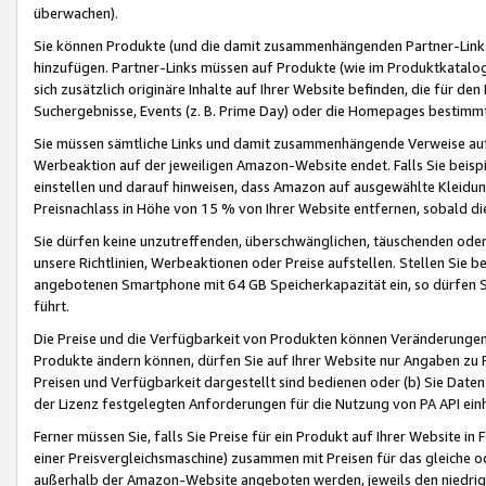
überwachen).
Sie können Produkte (und die damit zusammenhängenden Partner-Links)
hinzufügen. Partner-Links müssen auf Produkte (wie im Produktkatalog de
sich zusätzlich originäre Inhalte auf Ihrer Website befinden, die für 
Suchergebnisse, Events (z. B. Prime Day) oder die Homepages bestimmte
Sie müssen sämtliche Links und damit zusammenhängende Verweise auf z
Werbeaktion auf der jeweiligen Amazon-Website endet. Falls Sie beisp
einstellen und darauf hinweisen, dass Amazon auf ausgewählte Kleidun
Preisnachlass in Höhe von 15 % von Ihrer Website entfernen, sobald di
Sie dürfen keine unzutreffenden, überschwänglichen, täuschenden od
unsere Richtlinien, Werbeaktionen oder Preise aufstellen. Stellen Sie 
angebotenen Smartphone mit 64 GB Speicherkapazität ein, so dürfen S
führt.
Die Preise und die Verfügbarkeit von Produkten können Veränderungen 
Produkte ändern können, dürfen Sie auf Ihrer Website nur Angaben zu P
Preisen und Verfügbarkeit dargestellt sind bedienen oder (b) Sie Daten
der Lizenz festgelegten Anforderungen für die Nutzung von PA API einh
Ferner müssen Sie, falls Sie Preise für ein Produkt auf Ihrer Website in 
einer Preisvergleichsmaschine) zusammen mit Preisen für das gleiche o
außerhalb der Amazon-Website angeboten werden, jeweils den niedrigst