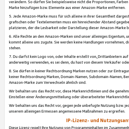
verändern. So dürfen Sie beispielsweise nicht die Proportionen, Farb
Marke hinzufügen bzw. Elemente aus einer Amazon-Marke entfernen.
5. Jede Amazon-Marke muss für sich alleine in ihrer Gesamtheit darge
grafischen oder Textelementen muss ein hinreichender Abstand gegebe
platzieren, der die Lesbarkeit oder Darstellung dieser Amazon-Marke b
6. Alle Rechte an den Amazon-Marken sind unser alleiniges Eigentum, 
kommt alleine uns zugute. Sie werden keine Handlungen vornehmen, 
stehen.
7. Du darfst kein Logo von, oder Inhalte erstellt von,
Drittanbietern au
anderweitig verwenden, es sei denn, du hast von diesem Verkäufer oder
8. Sie dürfen in keiner Rechtsordnung Marken nutzen oder zur Eintragu
keiner Rechtsordnung Marken, Domain-Namen, Subdomain-Namen, Benu
Amazon-Marke zum Verwechseln ähnlich sind.
Wir behalten uns das Recht vor, diese Markenrichtlinien und die gene
Einstellen einer Änderungsmitteilung oder überarbeiteter Markenricht
Wir behalten uns das Recht vor, gegen jede unbefugte Nutzung bzw. jede 
unserem alleinigen Ermessen angemessene Maßnahmen zu ergreifen.
IP-Lizenz- und Nutzungsan
Diese Lizenz regelt Ihre Nutzung von Programminhalten im Zusammen