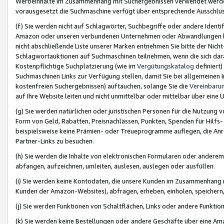
Werbeinhalte im Zusammenhang mit Suchergebnissen verwendet werden,
vorausgesetzt die Suchmaschine verfügt über entsprechende Ausschlu
(f) Sie werden nicht auf Schlagwörter, Suchbegriffe oder andere Ident
Amazon oder unseren verbundenen Unternehmen oder Abwandlungen bzw
nicht abschließende Liste unserer Marken entnehmen Sie bitte der Nich
Schlagwortauktionen auf Suchmaschinen teilnehmen, wenn die sich da
Kostenpflichtige Suchplatzierung (wie im
Vergütungskatalog
definiert
Suchmaschinen Links zur Verfügung stellen, damit Sie bei allgemeinen I
kostenfreien Suchergebnissen) auftauchen, solange Sie die
Vereinbaru
auf Ihre Website leiten und nicht unmittelbar oder mittelbar über eine
(g) Sie werden natürlichen oder juristischen Personen für die Nutzung 
Form von Geld, Rabatten, Preisnachlässen, Punkten, Spenden für Hilfs
beispielsweise keine Prämien- oder Treueprogramme auflegen, die Anrei
Partner-Links zu besuchen.
(h) Sie werden die Inhalte von elektronischen Formularen oder anderem M
abfangen, aufzeichnen, umleiten, auslesen, auslegen oder ausfüllen.
(i) Sie werden keine Kontodaten, die unsere Kunden im Zusammenhang 
Kunden der Amazon-Websites), abfragen, erheben, einholen, speichern,
(j) Sie werden Funktionen von Schaltflächen, Links oder andere Funkti
(k) Sie werden keine Bestellungen oder andere Geschäfte über eine Ama