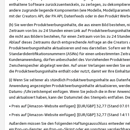
enthaltene Software zurückzuentwickeln, zu zerlegen, zu dekompilier
andere zugrunde liegende Komponenten (wie Modelle, Modellparameter
mit der Creators API, der PA API, Datenfeeds oder in den Produkt Werb
(h) Sie werden Produktwerbungsinhalte, die aus einem Bild bestehen, ni
Zeitraum von bis zu 24 Stunden einen Link auf Produktwerbungsinhalte
die nicht aus Bildern bestehen, für einen Zeitraum von bis zu 24 Stund
Ablauf dieses Zeitraums durch entsprechende Anfrage an die Creators 
Produktwerbungsinhalte aktualisieren und neu darstellen. Sofern wir Ih
Standardidentifikationsnummern (ASINs) für einen unbestimmten Zeitra
Kundenanwendung, dürfen unbeschadet des Vorstehenden Produktwerbu
Zwischenspeicher abgelegt werden. Auf unser Verlangen werden Sie un
die Produktwerbungsinhalte enthält oder nutzt, damit wir Ihre Einhalt
(i) Wenn Sie seltener als stündlich Produktwerbungsinhalte aus Datenfe
Anwendung angezeigten Produktwerbungsinhalte aktualisieren, werden 
Datums-/Uhrzeitstempel einfügen. Wenn Sie jedoch die in Ihrer Anwe
und aktualisiert haben, kann der Datumsteil des Stempels entfallen. Dies
• Preis auf [Amazon-Website einfügen]: [EUR/GBP] 32,77 (Stand 07.01.
• Preis auf [Amazon-Website einfügen]: [EUR/GBP] 32,77 (Stand 14:11 
Außerdem müssen Sie den folgenden Haftungsausschluss entweder neb
ein Pop-up-Fenster, ein Pop-up-Skript oder ein sonstiges vergleichba