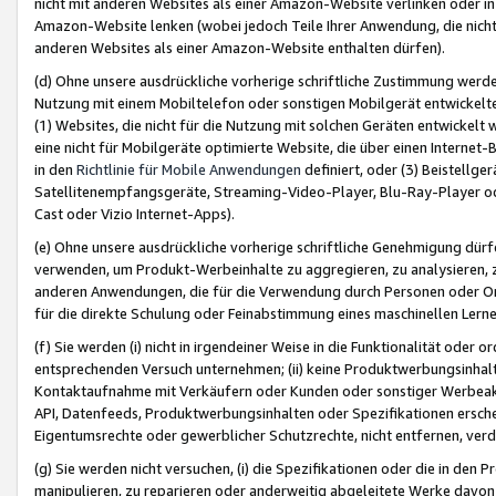
nicht mit anderen Websites als einer Amazon-Website verlinken oder i
Amazon-Website lenken (wobei jedoch Teile Ihrer Anwendung, die nich
anderen Websites als einer Amazon-Website enthalten dürfen).
(d) Ohne unsere ausdrückliche vorherige schriftliche Zustimmung werd
Nutzung mit einem Mobiltelefon oder sonstigen Mobilgerät entwickelt
(1) Websites, die nicht für die Nutzung mit solchen Geräten entwickelt
eine nicht für Mobilgeräte optimierte Website, die über einen Interne
in den
Richtlinie für Mobile Anwendungen
definiert, oder (3) Beistellge
Satellitenempfangsgeräte, Streaming-Video-Player, Blu-Ray-Player ode
Cast oder Vizio Internet-Apps).
(e) Ohne unsere ausdrückliche vorherige schriftliche Genehmigung dürfe
verwenden, um Produkt-Werbeinhalte zu aggregieren, zu analysieren, 
anderen Anwendungen, die für die Verwendung durch Personen oder Or
für die direkte Schulung oder Feinabstimmung eines maschinellen Lern
(f) Sie werden (i) nicht in irgendeiner Weise in die Funktionalität ode
entsprechenden Versuch unternehmen; (ii) keine Produktwerbungsinha
Kontaktaufnahme mit Verkäufern oder Kunden oder sonstiger Werbeaktiv
API, Datenfeeds, Produktwerbungsinhalten oder Spezifikationen erschei
Eigentumsrechte oder gewerblicher Schutzrechte, nicht entfernen, verd
(g) Sie werden nicht versuchen, (i) die Spezifikationen oder die in de
manipulieren, zu reparieren oder anderweitig abgeleitete Werke davon z