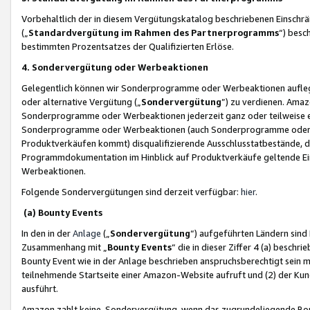
Vorbehaltlich der in diesem Vergütungskatalog beschriebenen Einschr
(„
Standardvergütung im Rahmen des Partnerprogramms
“) besc
bestimmten Prozentsatzes der Qualifizierten Erlöse.
4. Sondervergütung oder Werbeaktionen
Gelegentlich können wir Sonderprogramme oder Werbeaktionen auflegen,
oder alternative Vergütung („
Sondervergütung
”) zu verdienen. Amazo
Sonderprogramme oder Werbeaktionen jederzeit ganz oder teilweise einz
Sonderprogramme oder Werbeaktionen (auch Sonderprogramme oder We
Produktverkäufen kommt) disqualifizierende Ausschlusstatbestände, di
Programmdokumentation im Hinblick auf Produktverkäufe geltende E
Werbeaktionen.
Folgende Sondervergütungen sind derzeit verfügbar:
hier
.
(a) Bounty Events
In den in der
Anlage
(„
Sondervergütung
“) aufgeführten Ländern sind
Zusammenhang mit „
Bounty Events
“ die in dieser Ziffer 4 (a) besch
Bounty Event wie in der Anlage beschrieben anspruchsberechtigt sein mu
teilnehmende Startseite einer Amazon-Website aufruft und (2) der Kun
ausführt.
Amazon zahlt keine Sondervergütung, wenn das zugrundeliegende Boun