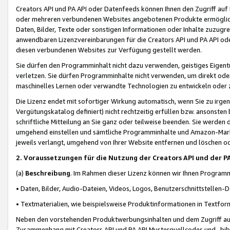
Creators API und PA API oder Datenfeeds können Ihnen den Zugriff auf D
oder mehreren verbundenen Websites angebotenen Produkte ermögliche
Daten, Bilder, Texte oder sonstigen Informationen oder Inhalte zuzugre
anwendbaren Lizenzvereinbarungen für die Creators API und PA API od
diesen verbundenen Websites zur Verfügung gestellt werden.
Sie dürfen den Programminhalt nicht dazu verwenden, geistiges Eigent
verletzen. Sie dürfen Programminhalte nicht verwenden, um direkt ode
maschinelles Lernen oder verwandte Technologien zu entwickeln oder zu
Die Lizenz endet mit sofortiger Wirkung automatisch, wenn Sie zu irg
Vergütungskatalog definiert) nicht rechtzeitig erfüllen bzw. ansonsten
schriftliche Mitteilung an Sie ganz oder teilweise beenden. Sie werden
umgehend einstellen und sämtliche Programminhalte und Amazon-Marke
jeweils verlangt, umgehend von Ihrer Website entfernen und löschen od
2. Voraussetzungen für die Nutzung der Creators API und der P
(a)
Beschreibung
. Im Rahmen dieser Lizenz können wir Ihnen Programmi
• Daten, Bilder, Audio-Dateien, Videos, Logos, Benutzerschnittstellen-
• Textmaterialien, wie beispielsweise Produktinformationen in Textfor
Neben den vorstehenden Produktwerbungsinhalten und dem Zugriff auf 
Zusammenhang mit Creators API und PA API Musterquellcodes und -bibli