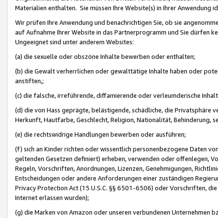
Materialien enthalten. Sie müssen Ihre Website(s) in Ihrer Anwendung ide
Wir prüfen Ihre Anwendung und benachrichtigen Sie, ob sie angenommen
auf Aufnahme Ihrer Website in das Partnerprogramm und Sie dürfen kei
Ungeeignet sind unter anderem Websites:
(a) die sexuelle oder obszöne Inhalte bewerben oder enthalten;
(b) die Gewalt verherrlichen oder gewalttätige Inhalte haben oder pot
anstiften,;
(c) die falsche, irreführende, diffamierende oder verleumderische Inha
(d) die von Hass geprägte, belästigende, schädliche, die Privatsphäre v
Herkunft, Hautfarbe, Geschlecht, Religion, Nationalität, Behinderung, 
(e) die rechtswidrige Handlungen bewerben oder ausführen;
(f) sich an Kinder richten oder wissentlich personenbezogene Daten vo
geltenden Gesetzen definiert) erheben, verwenden oder offenlegen, Vo
Regeln, Vorschriften, Anordnungen, Lizenzen, Genehmigungen, Richtlini
Entscheidungen oder andere Anforderungen einer zuständigen Regierung
Privacy Protection Act (15 U.S.C. §§ 6501-6506) oder Vorschriften, di
Internet erlassen wurden);
(g) die Marken von Amazon oder unseren verbundenen Unternehmen b