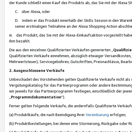
der Kunde schließt einen Kauf des Produkts ab, das Sie mit der Alexa 
C. über Alexa, oder
D. indem er das Produkt innerhalb der Skills Session in den Waren
seiner erstmaligen Teilnahme an der Alexa Shopping Action abschlie
iii. das Produkt, das Sie mit der Alexa-Einkaufsaktion vorgestellt ha
ihm bezahlt.
Die aus den einzelnen Qualifizierten Verkäufen generierten „
Qualifizi
Qualifizierten Verkäufe einnehmen, abzüglich etwaiger Versandkosten
Mehrwertsteuer), Servicegebühren, Gutschriften, Preisnachlässe, Bear
2. Ausgeschlossene Verkäufe
Unbeschadet des Vorstehenden gelten Qualifizierte Verkäufe nicht als
Vergütungskatalog für das Partnerprogramm oder andere Bestimmungen,
wir jeweils für das Partnerprogramm festlegen, einschließlich der jewe
„
Programmdokumentation
“).
Ferner gelten folgende Verkäufe, die andernfalls Qualifizierte Verkä
(a) Produktkäufe, die nach Beendigung Ihrer
Vereinbarung
erfolgen;
(b) Produktbestellungen, bei denen eine Stornierung, Rückgabe oder R