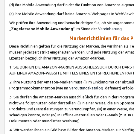
(d) Ihre Mobile Anwendung darf nicht die Funktion von Amazons eige
(e) Ihre Mobile Anwendung darf keine Amazon-Webpages in WebView 
Wir prüfen Ihre Anwendung und benachrichtigen Sie, ob sie angenomm
„
Zugelassene Mobile Anwendung
“ im Sinne der
Vereinbarung
.
Markenrichtlinien für das 
Diese Richtlinien gelten für die Nutzung der Marken, die wir Ihnen als 
müssen jederzeit strikt eingehalten werden, und jede Nutzung der Ama
Lizenzen bezüglich Ihrer Nutzung der Amazon-Marken.
1. SIE DÜRFEN DIE AMAZON-MARKEN AUSSCHLIESSLICH DURCH DARS
AUF EINER AMAZON-WEBSITE MITTELS EINES ENTSPRECHENDEN PART
2. Ihre Nutzung der Amazon-Marken muss (i) im Einklang mit der aktuells
Programmdokumentation (wie im
Vergütungskatalog
definiert) erfolg
3. Sie dürfen die Amazon-Marken ausschließlich für den in der Progr
nicht wie folgt nutzen oder darstellen: (i) in einer Weise, die ein Spo
Produkte und Dienstleistungen zu verunglimpfen, (iii) in einer Weise
schädigen könnte, oder (iv) in Offline-Materialien oder E-Mails (z. B.
Dokumenten oder mündlicher Werbung).
4. Wir werden Ihnen ein Bild bzw. Bilder der Amazon-Marken zur Verfüg