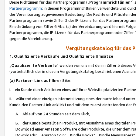
Diese Richtlinien für das Partnerprogramm („
Programmrichtlinien
“)
Partnerprogramm
; in diesen Programmrichtlinien verwendete und durch
der Vereinbarung zugewiesene Bedeutung. Die Rechte und Pflichten de
Partnerprogramm sowie Ziffer 3 der IP-Lizenz für das Partnerprogram
Einschränkung von Ziffer 6 Abs. (a) der Vereinbarung wird hiermit Fol
Partnerprogramm, die IP-Lizenz für das Partnerprogramm oder Ziffer 1
gegen die Vereinbarung.
Vergütungskatalog für das 
1. Qualifizierte Verkäufe und Qualifizierte Umsätze
„
Qualifizierte Verkäufe
“ werden von uns mit den in Ziffer 3 diese
(vorbehaltlich der in diesem Vergütungskatalog beschriebenen Ausnah
(a) Partner- Link auf Ihrer Site
:
i. ein Kunde durch Anklicken eines auf Ihrer Website platzierten Part
ii. während einer einzigen Internetsitzung eines der nachstehend unter (i)
Kunde den Partner-Link anklickt und mit dem zuerst eintretenden der f
A. Ablauf von 24 Stunden seit dem Klick,
B. der Kunde bestellt ein Produkt, mit Ausnahme eines digitalen P
Download einer Amazon Software oder Produkte, die unter dem N
Downloads“, „Amazon Coin“, „Kindle Books“, „Kindle Newspapers“, „