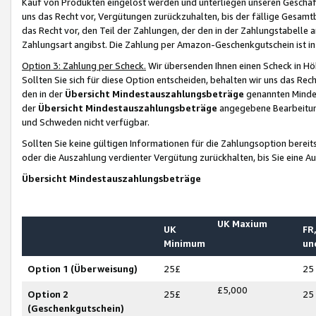
Kauf von Produkten eingelöst werden und unterliegen unseren Geschäf
uns das Recht vor, Vergütungen zurückzuhalten, bis der fällige Gesamt
das Recht vor, den Teil der Zahlungen, der den in der Zahlungstabelle 
Zahlungsart angibst. Die Zahlung per Amazon-Geschenkgutschein ist in
Option 3: Zahlung per Scheck.
Wir übersenden Ihnen einen Scheck in Höh
Sollten Sie sich für diese Option entscheiden, behalten wir uns das Rec
den in der
Übersicht Mindestauszahlungsbeträge
genannten Mindest
der
Übersicht Mindestauszahlungsbeträge
angegebene Bearbeitung
und Schweden nicht verfügbar.
Sollten Sie keine gültigen Informationen für die Zahlungsoption bereit
oder die Auszahlung verdienter Vergütung zurückhalten, bis Sie eine A
Übersicht Mindestauszahlungsbeträge
UK Maxium
UK
FR,
Minimum
un
Option 1 (Überweisung)
25£
25
£5,000
Option 2
25£
25
(Geschenkgutschein)