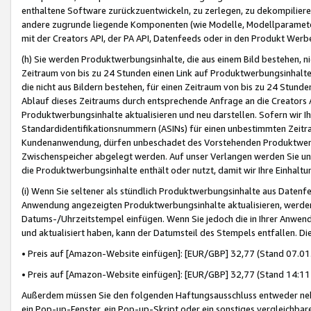
enthaltene Software zurückzuentwickeln, zu zerlegen, zu dekompilier
andere zugrunde liegende Komponenten (wie Modelle, Modellparameter
mit der Creators API, der PA API, Datenfeeds oder in den Produkt Werb
(h) Sie werden Produktwerbungsinhalte, die aus einem Bild bestehen, ni
Zeitraum von bis zu 24 Stunden einen Link auf Produktwerbungsinhalte
die nicht aus Bildern bestehen, für einen Zeitraum von bis zu 24 Stund
Ablauf dieses Zeitraums durch entsprechende Anfrage an die Creators 
Produktwerbungsinhalte aktualisieren und neu darstellen. Sofern wir Ih
Standardidentifikationsnummern (ASINs) für einen unbestimmten Zeitra
Kundenanwendung, dürfen unbeschadet des Vorstehenden Produktwerbu
Zwischenspeicher abgelegt werden. Auf unser Verlangen werden Sie un
die Produktwerbungsinhalte enthält oder nutzt, damit wir Ihre Einhalt
(i) Wenn Sie seltener als stündlich Produktwerbungsinhalte aus Datenfe
Anwendung angezeigten Produktwerbungsinhalte aktualisieren, werden 
Datums-/Uhrzeitstempel einfügen. Wenn Sie jedoch die in Ihrer Anwe
und aktualisiert haben, kann der Datumsteil des Stempels entfallen. Dies
• Preis auf [Amazon-Website einfügen]: [EUR/GBP] 32,77 (Stand 07.01.
• Preis auf [Amazon-Website einfügen]: [EUR/GBP] 32,77 (Stand 14:11 
Außerdem müssen Sie den folgenden Haftungsausschluss entweder neb
ein Pop-up-Fenster, ein Pop-up-Skript oder ein sonstiges vergleichba