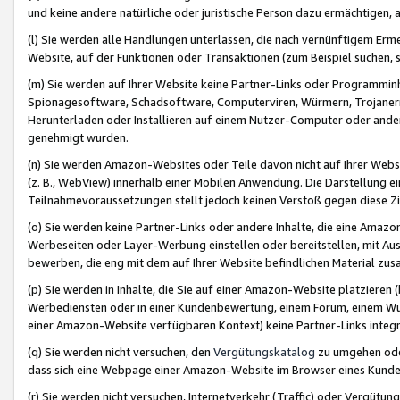
und keine andere natürliche oder juristische Person dazu ermächtigen, a
(l) Sie werden alle Handlungen unterlassen, die nach vernünftigem Erme
Website, auf der Funktionen oder Transaktionen (zum Beispiel suchen, s
(m) Sie werden auf Ihrer Website keine Partner-Links oder Programmin
Spionagesoftware, Schadsoftware, Computerviren, Würmern, Trojaner
Herunterladen oder Installieren auf einem Nutzer-Computer oder ande
genehmigt wurden.
(n) Sie werden Amazon-Websites oder Teile davon nicht auf Ihrer Websi
(z. B., WebView) innerhalb einer Mobilen Anwendung. Die Darstellung ein
Teilnahmevoraussetzungen stellt jedoch keinen Verstoß gegen diese Zif
(o) Sie werden keine Partner-Links oder andere Inhalte, die eine Am
Werbeseiten oder Layer-Werbung einstellen oder bereitstellen, mit Au
bewerben, die eng mit dem auf Ihrer Website befindlichen Material z
(p) Sie werden in Inhalte, die Sie auf einer Amazon-Website platzier
Werbediensten oder in einer Kundenbewertung, einem Forum, einem Wun
einer Amazon-Website verfügbaren Kontext) keine Partner-Links integr
(q) Sie werden nicht versuchen, den
Vergütungskatalog
zu umgehen oder
dass sich eine Webpage einer Amazon-Website im Browser eines Kunden 
(r) Sie werden nicht versuchen, Internetverkehr (Traffic) oder Vergü