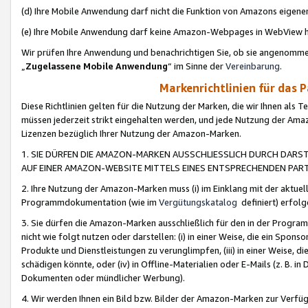
(d) Ihre Mobile Anwendung darf nicht die Funktion von Amazons eige
(e) Ihre Mobile Anwendung darf keine Amazon-Webpages in WebView 
Wir prüfen Ihre Anwendung und benachrichtigen Sie, ob sie angenomm
„
Zugelassene Mobile Anwendung
“ im Sinne der
Vereinbarung
.
Markenrichtlinien für das 
Diese Richtlinien gelten für die Nutzung der Marken, die wir Ihnen als 
müssen jederzeit strikt eingehalten werden, und jede Nutzung der Ama
Lizenzen bezüglich Ihrer Nutzung der Amazon-Marken.
1. SIE DÜRFEN DIE AMAZON-MARKEN AUSSCHLIESSLICH DURCH DARS
AUF EINER AMAZON-WEBSITE MITTELS EINES ENTSPRECHENDEN PART
2. Ihre Nutzung der Amazon-Marken muss (i) im Einklang mit der aktuells
Programmdokumentation (wie im
Vergütungskatalog
definiert) erfolg
3. Sie dürfen die Amazon-Marken ausschließlich für den in der Progr
nicht wie folgt nutzen oder darstellen: (i) in einer Weise, die ein Spo
Produkte und Dienstleistungen zu verunglimpfen, (iii) in einer Weise
schädigen könnte, oder (iv) in Offline-Materialien oder E-Mails (z. B.
Dokumenten oder mündlicher Werbung).
4. Wir werden Ihnen ein Bild bzw. Bilder der Amazon-Marken zur Verfüg