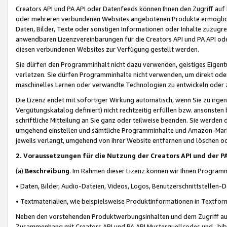
Creators API und PA API oder Datenfeeds können Ihnen den Zugriff auf D
oder mehreren verbundenen Websites angebotenen Produkte ermögliche
Daten, Bilder, Texte oder sonstigen Informationen oder Inhalte zuzugre
anwendbaren Lizenzvereinbarungen für die Creators API und PA API od
diesen verbundenen Websites zur Verfügung gestellt werden.
Sie dürfen den Programminhalt nicht dazu verwenden, geistiges Eigent
verletzen. Sie dürfen Programminhalte nicht verwenden, um direkt ode
maschinelles Lernen oder verwandte Technologien zu entwickeln oder zu
Die Lizenz endet mit sofortiger Wirkung automatisch, wenn Sie zu irg
Vergütungskatalog definiert) nicht rechtzeitig erfüllen bzw. ansonsten
schriftliche Mitteilung an Sie ganz oder teilweise beenden. Sie werden
umgehend einstellen und sämtliche Programminhalte und Amazon-Marke
jeweils verlangt, umgehend von Ihrer Website entfernen und löschen od
2. Voraussetzungen für die Nutzung der Creators API und der P
(a)
Beschreibung
. Im Rahmen dieser Lizenz können wir Ihnen Programmi
• Daten, Bilder, Audio-Dateien, Videos, Logos, Benutzerschnittstellen-
• Textmaterialien, wie beispielsweise Produktinformationen in Textfor
Neben den vorstehenden Produktwerbungsinhalten und dem Zugriff auf 
Zusammenhang mit Creators API und PA API Musterquellcodes und -bibli