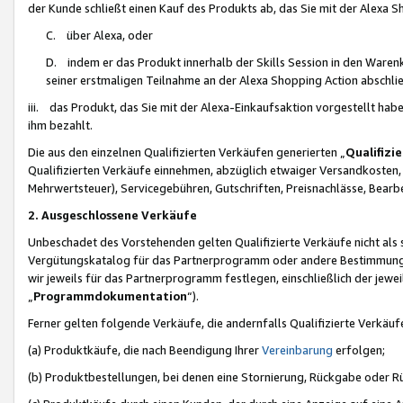
der Kunde schließt einen Kauf des Produkts ab, das Sie mit der Alexa 
C. über Alexa, oder
D. indem er das Produkt innerhalb der Skills Session in den Waren
seiner erstmaligen Teilnahme an der Alexa Shopping Action abschlie
iii. das Produkt, das Sie mit der Alexa-Einkaufsaktion vorgestellt ha
ihm bezahlt.
Die aus den einzelnen Qualifizierten Verkäufen generierten „
Qualifizi
Qualifizierten Verkäufe einnehmen, abzüglich etwaiger Versandkosten
Mehrwertsteuer), Servicegebühren, Gutschriften, Preisnachlässe, Bear
2. Ausgeschlossene Verkäufe
Unbeschadet des Vorstehenden gelten Qualifizierte Verkäufe nicht als
Vergütungskatalog für das Partnerprogramm oder andere Bestimmungen,
wir jeweils für das Partnerprogramm festlegen, einschließlich der jewe
„
Programmdokumentation
“).
Ferner gelten folgende Verkäufe, die andernfalls Qualifizierte Verkä
(a) Produktkäufe, die nach Beendigung Ihrer
Vereinbarung
erfolgen;
(b) Produktbestellungen, bei denen eine Stornierung, Rückgabe oder R