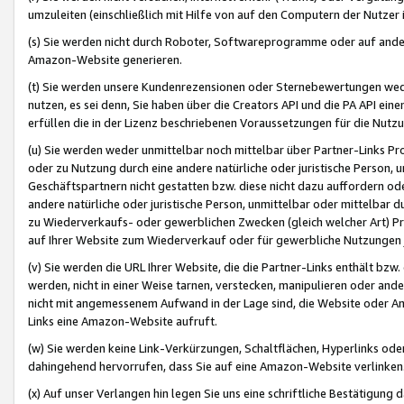
umzuleiten (einschließlich mit Hilfe von auf den Computern der Nutzer i
(s) Sie werden nicht durch Roboter, Softwareprogramme oder auf andere
Amazon-Website generieren.
(t) Sie werden unsere Kundenrezensionen oder Sternebewertungen wed
nutzen, es sei denn, Sie haben über die Creators API und die PA API e
erfüllen die in der Lizenz beschriebenen Voraussetzungen für die Nutzu
(u) Sie werden weder unmittelbar noch mittelbar über Partner-Links P
oder zu Nutzung durch eine andere natürliche oder juristische Person,
Geschäftspartnern nicht gestatten bzw. diese nicht dazu auffordern od
andere natürliche oder juristische Person, unmittelbar oder mittelbar
zu Wiederverkaufs- oder gewerblichen Zwecken (gleich welcher Art) 
auf Ihrer Website zum Wiederverkauf oder für gewerbliche Nutzungen 
(v) Sie werden die URL Ihrer Website, die die Partner-Links enthält b
werden, nicht in einer Weise tarnen, verstecken, manipulieren oder and
nicht mit angemessenem Aufwand in der Lage sind, die Website oder A
Links eine Amazon-Website aufruft.
(w) Sie werden keine Link-Verkürzungen, Schaltflächen, Hyperlinks ode
dahingehend hervorrufen, dass Sie auf eine Amazon-Website verlinken
(x) Auf unser Verlangen hin legen Sie uns eine schriftliche Bestätigung