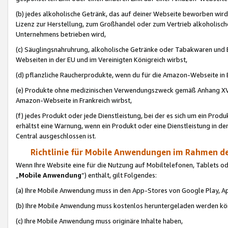
(b) jedes alkoholische Getränk, das auf deiner Webseite beworben wird
Lizenz zur Herstellung, zum Großhandel oder zum Vertrieb alkoholisch
Unternehmens betrieben wird,
(c) Säuglingsnahruhrung, alkoholische Getränke oder Tabakwaren und E
Webseiten in der EU und im Vereinigten Königreich wirbst,
(d) pflanzliche Raucherprodukte, wenn du für die Amazon-Webseite in B
(e) Produkte ohne medizinischen Verwendungszweck gemäß Anhang XVI 
Amazon-Webseite in Frankreich wirbst,
(f) jedes Produkt oder jede Dienstleistung, bei der es sich um ein Prod
erhältst eine Warnung, wenn ein Produkt oder eine Dienstleistung in de
Central ausgeschlossen ist.
Richtlinie für Mobile Anwendungen im Rahmen de
Wenn Ihre Website eine für die Nutzung auf Mobiltelefonen, Tablets 
„
Mobile Anwendung
“) enthält, gilt Folgendes:
(a) Ihre Mobile Anwendung muss in den App-Stores von Google Play, A
(b) Ihre Mobile Anwendung muss kostenlos heruntergeladen werden könn
(c) Ihre Mobile Anwendung muss originäre Inhalte haben,