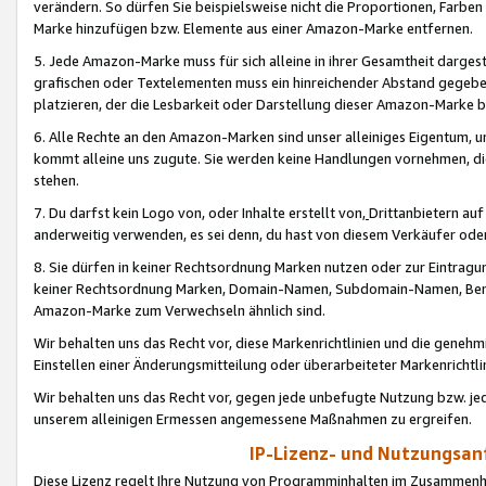
verändern. So dürfen Sie beispielsweise nicht die Proportionen, Farb
Marke hinzufügen bzw. Elemente aus einer Amazon-Marke entfernen.
5. Jede Amazon-Marke muss für sich alleine in ihrer Gesamtheit darge
grafischen oder Textelementen muss ein hinreichender Abstand gegebe
platzieren, der die Lesbarkeit oder Darstellung dieser Amazon-Marke b
6. Alle Rechte an den Amazon-Marken sind unser alleiniges Eigentum, 
kommt alleine uns zugute. Sie werden keine Handlungen vornehmen, 
stehen.
7. Du darfst kein Logo von, oder Inhalte erstellt von,
Drittanbietern au
anderweitig verwenden, es sei denn, du hast von diesem Verkäufer oder
8. Sie dürfen in keiner Rechtsordnung Marken nutzen oder zur Eintragu
keiner Rechtsordnung Marken, Domain-Namen, Subdomain-Namen, Benu
Amazon-Marke zum Verwechseln ähnlich sind.
Wir behalten uns das Recht vor, diese Markenrichtlinien und die gene
Einstellen einer Änderungsmitteilung oder überarbeiteter Markenricht
Wir behalten uns das Recht vor, gegen jede unbefugte Nutzung bzw. jede 
unserem alleinigen Ermessen angemessene Maßnahmen zu ergreifen.
IP-Lizenz- und Nutzungsan
Diese Lizenz regelt Ihre Nutzung von Programminhalten im Zusammen