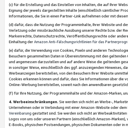
(c) für die Erstellung und das Einstellen von Inhalten, die auf Ihrer We
Eignung der jeweils dargestellten Inhalte (einschließlich sämtlicher 
Informationen, die Sie in einen Partner-Link aufnehmen oder mit diese
(d) dafür, dass die Nutzung der Programminhalte, Ihrer Website und des 
Verletzung oder missbräuchliche Ausübung unserer Rechte bzw. der Recht
Markenrechte, Datenschutzrechte, Veröffentlichungsrechte oder anderer
Einhaltung der
Amazon Anti-Fälschungsrichtlinien für das Partnerpro
(e) dafür, die Verwendung von Cookies, Pixeln und anderen Technologien
Besuchern gesammelten Daten in Übereinstimmung mit den geltenden Ge
und angemessen darzustellen und auf andere Weise die geltenden geset
in sonstiger Weise, einschließlich des ggf. anzuzeigenden Hinweises, d
Werbeanzeigen bereitstellen, von den Besuchern Ihrer Website unmitte
Cookies erkennen können und dafür, dass Sie Informationen über die v
Online-Werbung bereitstellen, soweit nach den anwendbaren gesetzlic
(f) für Ihre Nutzung, der Programminhalte und der Amazon-Marken, u
4. Werbeeinschränkungen.
Sie werden sich nicht an Werbe-, Market
Unternehmen oder in Verbindung mit einer Amazon-Website oder dem Pa
Vereinbarung
gestattet sind. Sie werden sich nicht an Werbeaktivitäten
Logos von uns oder unseren Partnern (einschließlich Amazon-Marken), 
E-Books, physischen Postsendungen, physischen Dokumenten oder in 