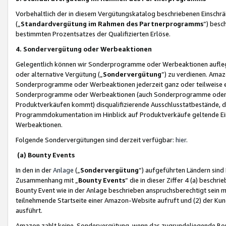
Vorbehaltlich der in diesem Vergütungskatalog beschriebenen Einschr
(„
Standardvergütung im Rahmen des Partnerprogramms
“) besc
bestimmten Prozentsatzes der Qualifizierten Erlöse.
4. Sondervergütung oder Werbeaktionen
Gelegentlich können wir Sonderprogramme oder Werbeaktionen auflegen,
oder alternative Vergütung („
Sondervergütung
”) zu verdienen. Amazo
Sonderprogramme oder Werbeaktionen jederzeit ganz oder teilweise einz
Sonderprogramme oder Werbeaktionen (auch Sonderprogramme oder We
Produktverkäufen kommt) disqualifizierende Ausschlusstatbestände, di
Programmdokumentation im Hinblick auf Produktverkäufe geltende E
Werbeaktionen.
Folgende Sondervergütungen sind derzeit verfügbar:
hier
.
(a) Bounty Events
In den in der
Anlage
(„
Sondervergütung
“) aufgeführten Ländern sind
Zusammenhang mit „
Bounty Events
“ die in dieser Ziffer 4 (a) besch
Bounty Event wie in der Anlage beschrieben anspruchsberechtigt sein mu
teilnehmende Startseite einer Amazon-Website aufruft und (2) der Kun
ausführt.
Amazon zahlt keine Sondervergütung, wenn das zugrundeliegende Boun