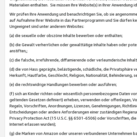
Materialien enthalten. Sie müssen Ihre Website(s) in Ihrer Anwendung ide
Wir prüfen Ihre Anwendung und benachrichtigen Sie, ob sie angenommen
auf Aufnahme Ihrer Website in das Partnerprogramm und Sie dürfen kei
Ungeeignet sind unter anderem Websites:
(a) die sexuelle oder obszöne Inhalte bewerben oder enthalten;
(b) die Gewalt verherrlichen oder gewalttätige Inhalte haben oder pot
anstiften,;
(c) die falsche, irreführende, diffamierende oder verleumderische Inha
(d) die von Hass geprägte, belästigende, schädliche, die Privatsphäre v
Herkunft, Hautfarbe, Geschlecht, Religion, Nationalität, Behinderung, 
(e) die rechtswidrige Handlungen bewerben oder ausführen;
(f) sich an Kinder richten oder wissentlich personenbezogene Daten vo
geltenden Gesetzen definiert) erheben, verwenden oder offenlegen, Vo
Regeln, Vorschriften, Anordnungen, Lizenzen, Genehmigungen, Richtlini
Entscheidungen oder andere Anforderungen einer zuständigen Regierung
Privacy Protection Act (15 U.S.C. §§ 6501-6506) oder Vorschriften, di
Internet erlassen wurden);
(g) die Marken von Amazon oder unseren verbundenen Unternehmen b