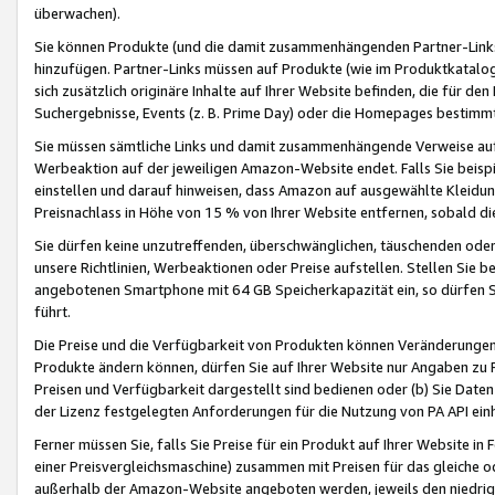
überwachen).
Sie können Produkte (und die damit zusammenhängenden Partner-Links)
hinzufügen. Partner-Links müssen auf Produkte (wie im Produktkatalog de
sich zusätzlich originäre Inhalte auf Ihrer Website befinden, die für 
Suchergebnisse, Events (z. B. Prime Day) oder die Homepages bestimmte
Sie müssen sämtliche Links und damit zusammenhängende Verweise auf z
Werbeaktion auf der jeweiligen Amazon-Website endet. Falls Sie beisp
einstellen und darauf hinweisen, dass Amazon auf ausgewählte Kleidun
Preisnachlass in Höhe von 15 % von Ihrer Website entfernen, sobald di
Sie dürfen keine unzutreffenden, überschwänglichen, täuschenden od
unsere Richtlinien, Werbeaktionen oder Preise aufstellen. Stellen Sie 
angebotenen Smartphone mit 64 GB Speicherkapazität ein, so dürfen S
führt.
Die Preise und die Verfügbarkeit von Produkten können Veränderungen 
Produkte ändern können, dürfen Sie auf Ihrer Website nur Angaben zu P
Preisen und Verfügbarkeit dargestellt sind bedienen oder (b) Sie Daten
der Lizenz festgelegten Anforderungen für die Nutzung von PA API einh
Ferner müssen Sie, falls Sie Preise für ein Produkt auf Ihrer Website in 
einer Preisvergleichsmaschine) zusammen mit Preisen für das gleiche o
außerhalb der Amazon-Website angeboten werden, jeweils den niedrigst