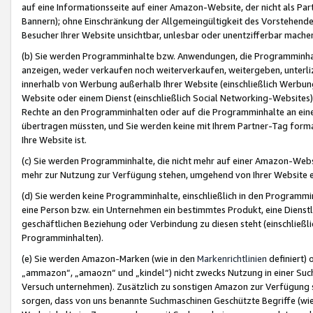
auf eine Informationsseite auf einer Amazon-Website, der nicht als Part
Bannern); ohne Einschränkung der Allgemeingültigkeit des Vorstehende
Besucher Ihrer Website unsichtbar, unlesbar oder unentzifferbar mache
(b) Sie werden Programminhalte bzw. Anwendungen, die Programminhalt
anzeigen, weder verkaufen noch weiterverkaufen, weitergeben, unterli
innerhalb von Werbung außerhalb Ihrer Website (einschließlich Werbun
Website oder einem Dienst (einschließlich Social Networking-Website
Rechte an den Programminhalten oder auf die Programminhalte an eine a
übertragen müssten, und Sie werden keine mit Ihrem Partner-Tag formati
Ihre Website ist.
(c) Sie werden Programminhalte, die nicht mehr auf einer Amazon-Websit
mehr zur Nutzung zur Verfügung stehen, umgehend von Ihrer Website e
(d) Sie werden keine Programminhalte, einschließlich in den Programmin
eine Person bzw. ein Unternehmen ein bestimmtes Produkt, eine Dienstle
geschäftlichen Beziehung oder Verbindung zu diesen steht (einschließli
Programminhalten).
(e) Sie werden Amazon-Marken (wie in den
Markenrichtlinien
definiert) 
„ammazon“, „amaozn“ und „kindel“) nicht zwecks Nutzung in einer Suc
Versuch unternehmen). Zusätzlich zu sonstigen Amazon zur Verfügung 
sorgen, dass von uns benannte Suchmaschinen Geschützte Begriffe (wie 