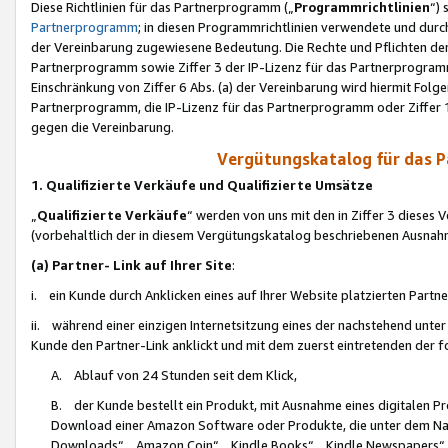
Diese Richtlinien für das Partnerprogramm („
Programmrichtlinien
“)
Partnerprogramm
; in diesen Programmrichtlinien verwendete und durch
der Vereinbarung zugewiesene Bedeutung. Die Rechte und Pflichten de
Partnerprogramm sowie Ziffer 3 der IP-Lizenz für das Partnerprogram
Einschränkung von Ziffer 6 Abs. (a) der Vereinbarung wird hiermit Fol
Partnerprogramm, die IP-Lizenz für das Partnerprogramm oder Ziffer 1
gegen die Vereinbarung.
Vergütungskatalog für das 
1. Qualifizierte Verkäufe und Qualifizierte Umsätze
„
Qualifizierte Verkäufe
“ werden von uns mit den in Ziffer 3 diese
(vorbehaltlich der in diesem Vergütungskatalog beschriebenen Ausnah
(a) Partner- Link auf Ihrer Site
:
i. ein Kunde durch Anklicken eines auf Ihrer Website platzierten Part
ii. während einer einzigen Internetsitzung eines der nachstehend unter (i)
Kunde den Partner-Link anklickt und mit dem zuerst eintretenden der f
A. Ablauf von 24 Stunden seit dem Klick,
B. der Kunde bestellt ein Produkt, mit Ausnahme eines digitalen P
Download einer Amazon Software oder Produkte, die unter dem N
Downloads“, „Amazon Coin“, „Kindle Books“, „Kindle Newspapers“, „