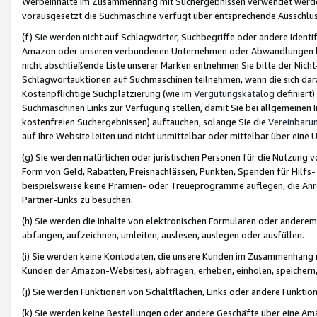
Werbeinhalte im Zusammenhang mit Suchergebnissen verwendet werden,
vorausgesetzt die Suchmaschine verfügt über entsprechende Ausschlu
(f) Sie werden nicht auf Schlagwörter, Suchbegriffe oder andere Ident
Amazon oder unseren verbundenen Unternehmen oder Abwandlungen bzw
nicht abschließende Liste unserer Marken entnehmen Sie bitte der Nich
Schlagwortauktionen auf Suchmaschinen teilnehmen, wenn die sich da
Kostenpflichtige Suchplatzierung (wie im
Vergütungskatalog
definiert
Suchmaschinen Links zur Verfügung stellen, damit Sie bei allgemeinen I
kostenfreien Suchergebnissen) auftauchen, solange Sie die
Vereinbaru
auf Ihre Website leiten und nicht unmittelbar oder mittelbar über eine
(g) Sie werden natürlichen oder juristischen Personen für die Nutzung 
Form von Geld, Rabatten, Preisnachlässen, Punkten, Spenden für Hilfs
beispielsweise keine Prämien- oder Treueprogramme auflegen, die Anrei
Partner-Links zu besuchen.
(h) Sie werden die Inhalte von elektronischen Formularen oder anderem M
abfangen, aufzeichnen, umleiten, auslesen, auslegen oder ausfüllen.
(i) Sie werden keine Kontodaten, die unsere Kunden im Zusammenhang 
Kunden der Amazon-Websites), abfragen, erheben, einholen, speichern,
(j) Sie werden Funktionen von Schaltflächen, Links oder andere Funkti
(k) Sie werden keine Bestellungen oder andere Geschäfte über eine Ama