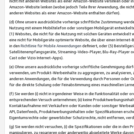
nicht mit anderen Websites als einer Amazon-Website verlinken oder i
Amazon-Website lenken (wobei jedoch Teile Ihrer Anwendung, die nich
anderen Websites als einer Amazon-Website enthalten dürfen).
(d) Ohne unsere ausdrückliche vorherige schriftliche Zustimmung werd
Nutzung mit einem Mobiltelefon oder sonstigen Mobilgerät entwickelt
(1) Websites, die nicht für die Nutzung mit solchen Geräten entwickelt
eine nicht für Mobilgeräte optimierte Website, die über einen Interne
in den
Richtlinie für Mobile Anwendungen
definiert, oder (3) Beistellge
Satellitenempfangsgeräte, Streaming-Video-Player, Blu-Ray-Player ode
Cast oder Vizio Internet-Apps).
(e) Ohne unsere ausdrückliche vorherige schriftliche Genehmigung dürfe
verwenden, um Produkt-Werbeinhalte zu aggregieren, zu analysieren, 
anderen Anwendungen, die für die Verwendung durch Personen oder Or
für die direkte Schulung oder Feinabstimmung eines maschinellen Lern
(f) Sie werden (i) nicht in irgendeiner Weise in die Funktionalität ode
entsprechenden Versuch unternehmen; (ii) keine Produktwerbungsinha
Kontaktaufnahme mit Verkäufern oder Kunden oder sonstiger Werbeaktiv
API, Datenfeeds, Produktwerbungsinhalten oder Spezifikationen erschei
Eigentumsrechte oder gewerblicher Schutzrechte, nicht entfernen, verd
(g) Sie werden nicht versuchen, (i) die Spezifikationen oder die in de
manipulieren, zu reparieren oder anderweitig abgeleitete Werke davon z