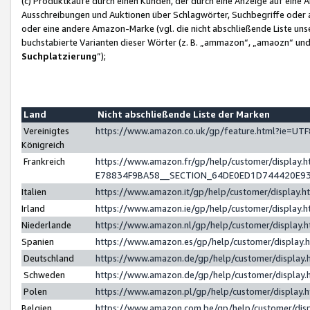
(c) Produktkäufe durch einen Kunden, der durch eine Anzeige auf eine 
Ausschreibungen und Auktionen über Schlagwörter, Suchbegriffe oder 
oder eine andere Amazon-Marke (vgl. die nicht abschließende Liste un
buchstabierte Varianten dieser Wörter (z. B. „ammazon“, „amaozn“ und „
Suchplatzierung
”);
Land
Nicht abschließende Liste der Marken
Vereinigtes
https://www.amazon.co.uk/gp/feature.html?ie=U
Königreich
Frankreich
https://www.amazon.fr/gp/help/customer/displa
E78834F9BA58__SECTION_64DE0ED1D744420E9
Italien
https://www.amazon.it/gp/help/customer/display
Irland
https://www.amazon.ie/gp/help/customer/displa
Niederlande
https://www.amazon.nl/gp/help/customer/display
Spanien
https://www.amazon.es/gp/help/customer/display
Deutschland
https://www.amazon.de/gp/help/customer/displa
Schweden
https://www.amazon.de/gp/help/customer/displa
Polen
https://www.amazon.pl/gp/help/customer/display
Belgien
https://www.amazon.com.be/gp/help/customer/d