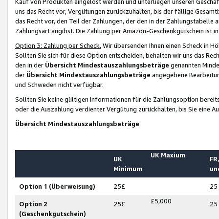
Kauf von Produkten eingelöst werden und unterliegen unseren Geschäf
uns das Recht vor, Vergütungen zurückzuhalten, bis der fällige Gesamt
das Recht vor, den Teil der Zahlungen, der den in der Zahlungstabelle 
Zahlungsart angibst. Die Zahlung per Amazon-Geschenkgutschein ist in
Option 3: Zahlung per Scheck.
Wir übersenden Ihnen einen Scheck in Höh
Sollten Sie sich für diese Option entscheiden, behalten wir uns das Rec
den in der
Übersicht Mindestauszahlungsbeträge
genannten Mindest
der
Übersicht Mindestauszahlungsbeträge
angegebene Bearbeitung
und Schweden nicht verfügbar.
Sollten Sie keine gültigen Informationen für die Zahlungsoption bereit
oder die Auszahlung verdienter Vergütung zurückhalten, bis Sie eine A
Übersicht Mindestauszahlungsbeträge
UK Maxium
UK
FR,
Minimum
un
Option 1 (Überweisung)
25£
25
£5,000
Option 2
25£
25
(Geschenkgutschein)