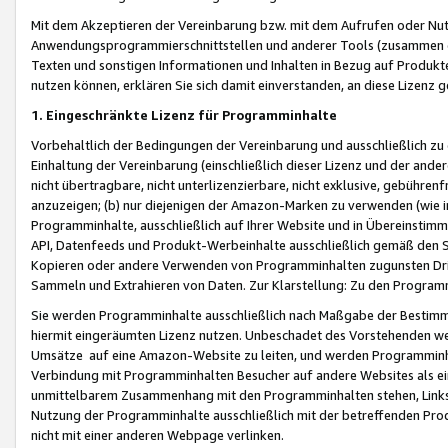
Mit dem Akzeptieren der Vereinbarung bzw. mit dem Aufrufen oder Nutz
Anwendungsprogrammierschnittstellen und anderer Tools (zusammen die
Texten und sonstigen Informationen und Inhalten in Bezug auf Produkte
nutzen können, erklären Sie sich damit einverstanden, an diese Lizenz 
1. Eingeschränkte Lizenz für Programminhalte
Vorbehaltlich der Bedingungen der Vereinbarung und ausschließlich z
Einhaltung der Vereinbarung (einschließlich dieser Lizenz und der ande
nicht übertragbare, nicht unterlizenzierbare, nicht exklusive, gebühren
anzuzeigen; (b) nur diejenigen der Amazon-Marken zu verwenden (wie in 
Programminhalte, ausschließlich auf Ihrer Website und in Übereinstimmu
API, Datenfeeds und Produkt-Werbeinhalte ausschließlich gemäß den Spe
Kopieren oder andere Verwenden von Programminhalten zugunsten Dri
Sammeln und Extrahieren von Daten. Zur Klarstellung: Zu den Program
Sie werden Programminhalte ausschließlich nach Maßgabe der Besti
hiermit eingeräumten Lizenz nutzen. Unbeschadet des Vorstehenden we
Umsätze auf eine Amazon-Website zu leiten, und werden Programminhal
Verbindung mit Programminhalten Besucher auf andere Websites als ein
unmittelbarem Zusammenhang mit den Programminhalten stehen, Links z
Nutzung der Programminhalte ausschließlich mit der betreffenden Pr
nicht mit einer anderen Webpage verlinken.