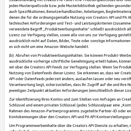
jeden Musterquellcode bzw. jede Musterbibliothek geltenden gesonder
auch Spezifikationen, Benutzerhandbücher, Anleitungen, Begleitmaterial
denen die für die ordnungsgemäße Nutzung von Creators API und PA A
technischen Anforderungen und Test- und Leistungskriterien (zusammen
verwendete Begriff „Produktwerbungsinhalte“ schließt ausdrücklich al
Lizenz zur Verfügung stellen, sowie alle von uns zur Verfügung gestel
ausdrücklich nicht auf Daten, Bilder, Texte oder sonstige Informatione
es sich nicht um eine Amazon-Website handelt.
(b) Abrufen von Produktwerbungsinhalten. Sie können Produkt-Werbein
ausdrückliche vorherige schriftliche Genehmigung erteilt haben, könn
wir über die Creators API Feeds zur Verfügung stellen. Wenn Sie Produk
Nutzung von Datenfeeds dieser Lizenz. Sie erkennen an, dass wir Creat
API oder Datenfeeds jederzeit ändern, auslaufen lassen oder neu veröffe
Verantwortung liegt, sicherzustellen, dass Ihr Zugriff auf die und Ihr
jeweiligen Zeitpunkt aktuellen Anforderungen (einschließlich dieser Liz
Zur Identifizierung Ihres Kontos und zum Stellen von Anfragen an Crea
Schlüssel und einem privaten Schlüssel (jedes Schlüsselpaar eine „Kon
Rahmen des Amazon-Partnerprogramms zugeteilte Partner-ID oder ein
Kontokennungen über den Creators API und PA API Kontoerstellungspro
Um Programmwerbeinhalte über die Creators API Dienste zu erhalten, m