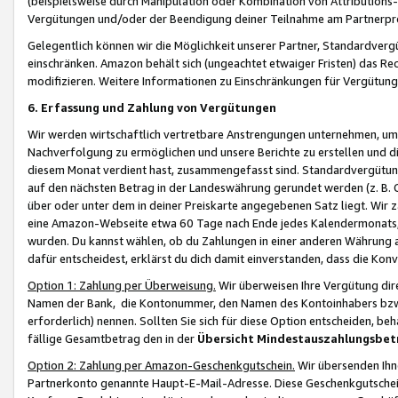
(beispielsweise durch Manipulation oder Kombination von Attributions-
Vergütungen und/oder der Beendigung deiner Teilnahme am Partnerp
Gelegentlich können wir die Möglichkeit unserer Partner, Standardv
einschränken. Amazon behält sich (ungeachtet etwaiger Fristen) das Re
modifizieren. Weitere Informationen zu Einschränkungen für Vergütung
6. Erfassung und Zahlung von Vergütungen
Wir werden wirtschaftlich vertretbare Anstrengungen unternehmen, um 
Nachverfolgung zu ermöglichen und unsere Berichte zu erstellen und di
diesem Monat verdient hast, zusammengefasst sind. Standardvergütung
auf den nächsten Betrag in der Landeswährung gerundet werden (z. B. C
über oder unter dem in deiner Preiskarte angegebenen Satz liegt. Wir
eine Amazon-Webseite etwa 60 Tage nach Ende jedes Kalendermonats, i
wurden. Du kannst wählen, ob du Zahlungen in einer anderen Währung
dafür entscheidest, erklärst du dich damit einverstanden, dass die K
Option 1: Zahlung per Überweisung.
Wir überweisen Ihre Vergütung dir
Namen der Bank, die Kontonummer, den Namen des Kontoinhabers bzw. a
erforderlich) nennen. Sollten Sie sich für diese Option entscheiden, be
fällige Gesamtbetrag den in der
Übersicht Mindestauszahlungsbet
Option 2: Zahlung per Amazon-Geschenkgutschein.
Wir übersenden Ihne
Partnerkonto genannte Haupt-E-Mail-Adresse. Diese Geschenkgutschei