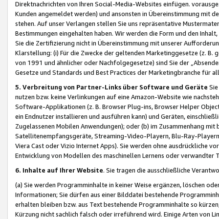
Direktnachrichten von Ihren Social-Media-Websites einfügen. vorausg
Kunden angemeldet werden) und ansonsten in Übereinstimmung mit der
stehen. Auf unser Verlangen stellen Sie uns repräsentative Mustermater
Bestimmungen eingehalten haben. Wir werden die Form und den Inhalt, di
Sie die Zertifizierung nicht in Übereinstimmung mit unserer Aufforderu
Klarstellung: (i) Für die Zwecke der geltenden Marketinggesetze (z. 
von 1991 und ähnlicher oder Nachfolgegesetze) sind Sie der „Absender“ j
Gesetze und Standards und Best Practices der Marketingbranche für 
5. Verbreitung von Partner-Links über Software und Geräte
Sie
nutzen bzw. keine Verlinkungen auf eine Amazon-Website wie nachsteh
Software-Applikationen (z. B. Browser Plug-ins, Browser Helper Objec
ein Endnutzer installieren und ausführen kann) und Geräten, einschlie
Zugelassenen Mobilen Anwendungen); oder (b) im Zusammenhang mit bzw.
Satellitenempfangsgeräte, Streaming-Video-Playern, Blu-Ray-Playern 
Viera Cast oder Vizio Internet Apps). Sie werden ohne ausdrückliche v
Entwicklung von Modellen des maschinellen Lernens oder verwandter 
6. Inhalte auf Ihrer Website
. Sie tragen die ausschließliche Verantwo
(a) Sie werden Programminhalte in keiner Weise ergänzen, löschen oder
Informationen; Sie dürfen aus einer Bilddatei bestehende Programminhal
erhalten bleiben bzw. aus Text bestehende Programminhalte so kürzen, 
Kürzung nicht sachlich falsch oder irreführend wird. Einige Arten von L