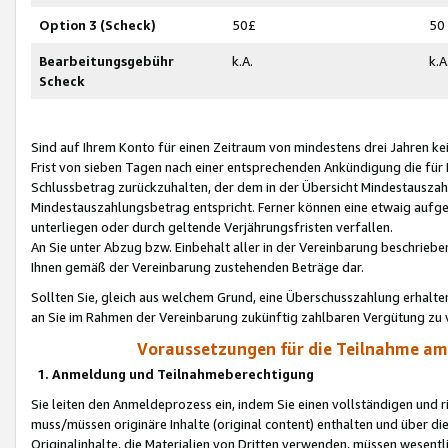
Option 3 (Scheck)
50£
50
Bearbeitungsgebühr
k.A.
k.A
Scheck
Sind auf Ihrem Konto für einen Zeitraum von mindestens drei Jahren kein
Frist von sieben Tagen nach einer entsprechenden Ankündigung die für
Schlussbetrag zurückzuhalten, der dem in der Übersicht Mindestausz
Mindestauszahlungsbetrag entspricht. Ferner können eine etwaig aufg
unterliegen oder durch geltende Verjährungsfristen verfallen.
An Sie unter Abzug bzw. Einbehalt aller in der Vereinbarung beschrieb
Ihnen gemäß der Vereinbarung zustehenden Beträge dar.
Sollten Sie, gleich aus welchem Grund, eine Überschusszahlung erhalte
an Sie im Rahmen der Vereinbarung zukünftig zahlbaren Vergütung zu 
Voraussetzungen für die Teilnahme a
1. Anmeldung und Teilnahmeberechtigung
Sie leiten den Anmeldeprozess ein, indem Sie einen vollständigen und 
muss/müssen originäre Inhalte (original content) enthalten und über d
Originalinhalte, die Materialien von Dritten verwenden, müssen wese