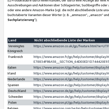
(c) Produktkäufe durch einen Kunden, der durch eine Anzeige auf eine 
Ausschreibungen und Auktionen über Schlagwörter, Suchbegriffe oder 
oder eine andere Amazon-Marke (vgl. die nicht abschließende Liste un
buchstabierte Varianten dieser Wörter (z. B. „ammazon“, „amaozn“ und „
Suchplatzierung
”);
Land
Nicht abschließende Liste der Marken
Vereinigtes
https://www.amazon.co.uk/gp/feature.html?ie=U
Königreich
Frankreich
https://www.amazon.fr/gp/help/customer/displa
E78834F9BA58__SECTION_64DE0ED1D744420E9
Italien
https://www.amazon.it/gp/help/customer/display
Irland
https://www.amazon.ie/gp/help/customer/displa
Niederlande
https://www.amazon.nl/gp/help/customer/display
Spanien
https://www.amazon.es/gp/help/customer/display
Deutschland
https://www.amazon.de/gp/help/customer/displa
Schweden
https://www.amazon.de/gp/help/customer/displa
Polen
https://www.amazon.pl/gp/help/customer/display
Belgien
https://www.amazon.com.be/gp/help/customer/d