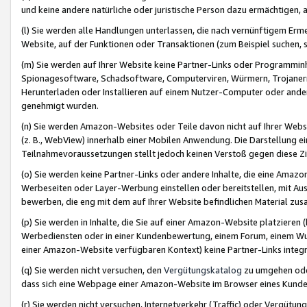
und keine andere natürliche oder juristische Person dazu ermächtigen, a
(l) Sie werden alle Handlungen unterlassen, die nach vernünftigem Erme
Website, auf der Funktionen oder Transaktionen (zum Beispiel suchen, s
(m) Sie werden auf Ihrer Website keine Partner-Links oder Programmin
Spionagesoftware, Schadsoftware, Computerviren, Würmern, Trojaner
Herunterladen oder Installieren auf einem Nutzer-Computer oder ande
genehmigt wurden.
(n) Sie werden Amazon-Websites oder Teile davon nicht auf Ihrer Websi
(z. B., WebView) innerhalb einer Mobilen Anwendung. Die Darstellung ein
Teilnahmevoraussetzungen stellt jedoch keinen Verstoß gegen diese Zif
(o) Sie werden keine Partner-Links oder andere Inhalte, die eine Am
Werbeseiten oder Layer-Werbung einstellen oder bereitstellen, mit Au
bewerben, die eng mit dem auf Ihrer Website befindlichen Material z
(p) Sie werden in Inhalte, die Sie auf einer Amazon-Website platzier
Werbediensten oder in einer Kundenbewertung, einem Forum, einem Wun
einer Amazon-Website verfügbaren Kontext) keine Partner-Links integr
(q) Sie werden nicht versuchen, den
Vergütungskatalog
zu umgehen oder
dass sich eine Webpage einer Amazon-Website im Browser eines Kunden 
(r) Sie werden nicht versuchen, Internetverkehr (Traffic) oder Vergü