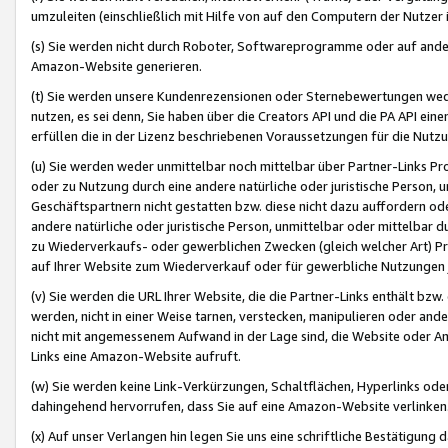
umzuleiten (einschließlich mit Hilfe von auf den Computern der Nutzer i
(s) Sie werden nicht durch Roboter, Softwareprogramme oder auf andere
Amazon-Website generieren.
(t) Sie werden unsere Kundenrezensionen oder Sternebewertungen wed
nutzen, es sei denn, Sie haben über die Creators API und die PA API e
erfüllen die in der Lizenz beschriebenen Voraussetzungen für die Nutzu
(u) Sie werden weder unmittelbar noch mittelbar über Partner-Links P
oder zu Nutzung durch eine andere natürliche oder juristische Person,
Geschäftspartnern nicht gestatten bzw. diese nicht dazu auffordern od
andere natürliche oder juristische Person, unmittelbar oder mittelbar
zu Wiederverkaufs- oder gewerblichen Zwecken (gleich welcher Art) 
auf Ihrer Website zum Wiederverkauf oder für gewerbliche Nutzungen 
(v) Sie werden die URL Ihrer Website, die die Partner-Links enthält b
werden, nicht in einer Weise tarnen, verstecken, manipulieren oder and
nicht mit angemessenem Aufwand in der Lage sind, die Website oder A
Links eine Amazon-Website aufruft.
(w) Sie werden keine Link-Verkürzungen, Schaltflächen, Hyperlinks ode
dahingehend hervorrufen, dass Sie auf eine Amazon-Website verlinken
(x) Auf unser Verlangen hin legen Sie uns eine schriftliche Bestätigung