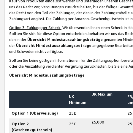
Kauf von Produkten eingelöst werden und unterliegen unseren Geschäf
uns das Recht vor, Vergütungen zurückzuhalten, bis der fällige Gesamt
das Recht vor, den Teil der Zahlungen, der den in der Zahlungstabelle 
Zahlungsart angibst. Die Zahlung per Amazon-Geschenkgutschein ist in
Option 3: Zahlung per Scheck.
Wir übersenden Ihnen einen Scheck in Höh
Sollten Sie sich für diese Option entscheiden, behalten wir uns das Rec
den in der
Übersicht Mindestauszahlungsbeträge
genannten Mindest
der
Übersicht Mindestauszahlungsbeträge
angegebene Bearbeitung
und Schweden nicht verfügbar.
Sollten Sie keine gültigen Informationen für die Zahlungsoption bereit
oder die Auszahlung verdienter Vergütung zurückhalten, bis Sie eine A
Übersicht Mindestauszahlungsbeträge
UK Maxium
UK
FR,
Minimum
un
Option 1 (Überweisung)
25£
25
£5,000
Option 2
25£
25
(Geschenkgutschein)