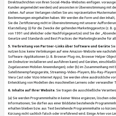
Direktnachrichten von Ihren Social-Media-Websites einfügen. vorausg
Kunden angemeldet werden) und ansonsten in Übereinstimmung mit der
stehen. Auf unser Verlangen stellen Sie uns repräsentative Mustermater
Bestimmungen eingehalten haben. Wir werden die Form und den Inhalt, di
Sie die Zertifizierung nicht in Übereinstimmung mit unserer Aufforderu
Klarstellung: (i) Für die Zwecke der geltenden Marketinggesetze (z. 
von 1991 und ähnlicher oder Nachfolgegesetze) sind Sie der „Absender“ j
Gesetze und Standards und Best Practices der Marketingbranche für 
5. Verbreitung von Partner-Links über Software und Geräte
Sie
nutzen bzw. keine Verlinkungen auf eine Amazon-Website wie nachsteh
Software-Applikationen (z. B. Browser Plug-ins, Browser Helper Objec
ein Endnutzer installieren und ausführen kann) und Geräten, einschlie
Zugelassenen Mobilen Anwendungen); oder (b) im Zusammenhang mit bzw.
Satellitenempfangsgeräte, Streaming-Video-Playern, Blu-Ray-Playern 
Viera Cast oder Vizio Internet Apps). Sie werden ohne ausdrückliche v
Entwicklung von Modellen des maschinellen Lernens oder verwandter 
6. Inhalte auf Ihrer Website
. Sie tragen die ausschließliche Verantwo
(a) Sie werden Programminhalte in keiner Weise ergänzen, löschen oder
Informationen; Sie dürfen aus einer Bilddatei bestehende Programminhal
erhalten bleiben bzw. aus Text bestehende Programminhalte so kürzen, 
Kürzung nicht sachlich falsch oder irreführend wird. Einige Arten von L