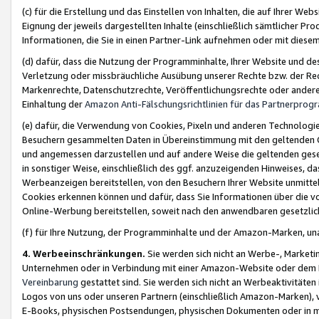
(c) für die Erstellung und das Einstellen von Inhalten, die auf Ihrer We
Eignung der jeweils dargestellten Inhalte (einschließlich sämtlicher 
Informationen, die Sie in einen Partner-Link aufnehmen oder mit diese
(d) dafür, dass die Nutzung der Programminhalte, Ihrer Website und des 
Verletzung oder missbräuchliche Ausübung unserer Rechte bzw. der Recht
Markenrechte, Datenschutzrechte, Veröffentlichungsrechte oder anderer
Einhaltung der
Amazon Anti-Fälschungsrichtlinien für das Partnerpro
(e) dafür, die Verwendung von Cookies, Pixeln und anderen Technologien
Besuchern gesammelten Daten in Übereinstimmung mit den geltenden Ge
und angemessen darzustellen und auf andere Weise die geltenden geset
in sonstiger Weise, einschließlich des ggf. anzuzeigenden Hinweises, d
Werbeanzeigen bereitstellen, von den Besuchern Ihrer Website unmitte
Cookies erkennen können und dafür, dass Sie Informationen über die v
Online-Werbung bereitstellen, soweit nach den anwendbaren gesetzlic
(f) für Ihre Nutzung, der Programminhalte und der Amazon-Marken, u
4. Werbeeinschränkungen.
Sie werden sich nicht an Werbe-, Market
Unternehmen oder in Verbindung mit einer Amazon-Website oder dem Pa
Vereinbarung
gestattet sind. Sie werden sich nicht an Werbeaktivitäten
Logos von uns oder unseren Partnern (einschließlich Amazon-Marken), 
E-Books, physischen Postsendungen, physischen Dokumenten oder in 