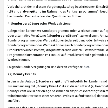
Vorbehaltlich der in diesem Vergütungskatalog beschriebenen Einschr
(„
Standardvergütung im Rahmen des Partnerprogramms
“) besc
bestimmten Prozentsatzes der Qualifizierten Erlöse.
4. Sondervergütung oder Werbeaktionen
Gelegentlich können wir Sonderprogramme oder Werbeaktionen auflegen,
oder alternative Vergütung („
Sondervergütung
”) zu verdienen. Amazo
Sonderprogramme oder Werbeaktionen jederzeit ganz oder teilweise einz
Sonderprogramme oder Werbeaktionen (auch Sonderprogramme oder We
Produktverkäufen kommt) disqualifizierende Ausschlusstatbestände, di
Programmdokumentation im Hinblick auf Produktverkäufe geltende E
Werbeaktionen.
Folgende Sondervergütungen sind derzeit verfügbar:
hier
.
(a) Bounty Events
In den in der
Anlage
(„
Sondervergütung
“) aufgeführten Ländern sind
Zusammenhang mit „
Bounty Events
“ die in dieser Ziffer 4 (a) besch
Bounty Event wie in der Anlage beschrieben anspruchsberechtigt sein mu
teilnehmende Startseite einer Amazon-Website aufruft und (2) der Kun
ausführt.
Amazon zahlt keine Sondervergütung, wenn das zugrundeliegende Boun