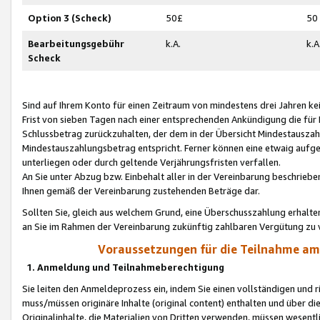
Option 3 (Scheck)
50£
50
Bearbeitungsgebühr
k.A.
k.A
Scheck
Sind auf Ihrem Konto für einen Zeitraum von mindestens drei Jahren kein
Frist von sieben Tagen nach einer entsprechenden Ankündigung die für
Schlussbetrag zurückzuhalten, der dem in der Übersicht Mindestausz
Mindestauszahlungsbetrag entspricht. Ferner können eine etwaig aufg
unterliegen oder durch geltende Verjährungsfristen verfallen.
An Sie unter Abzug bzw. Einbehalt aller in der Vereinbarung beschrieb
Ihnen gemäß der Vereinbarung zustehenden Beträge dar.
Sollten Sie, gleich aus welchem Grund, eine Überschusszahlung erhalte
an Sie im Rahmen der Vereinbarung zukünftig zahlbaren Vergütung zu 
Voraussetzungen für die Teilnahme a
1. Anmeldung und Teilnahmeberechtigung
Sie leiten den Anmeldeprozess ein, indem Sie einen vollständigen und 
muss/müssen originäre Inhalte (original content) enthalten und über d
Originalinhalte, die Materialien von Dritten verwenden, müssen wese