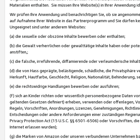
Materialien enthalten. Sie müssen Ihre Website(s) in Ihrer Anwendung ide
Wir prüfen Ihre Anwendung und benachrichtigen Sie, ob sie angenommen
auf Aufnahme Ihrer Website in das Partnerprogramm und Sie dürfen kei
Ungeeignet sind unter anderem Websites:
(a) die sexuelle oder obszöne Inhalte bewerben oder enthalten;
(b) die Gewalt verherrlichen oder gewalttätige Inhalte haben oder pot
anstiften,;
(c) die falsche, irreführende, diffamierende oder verleumderische Inha
(d) die von Hass geprägte, belästigende, schädliche, die Privatsphäre v
Herkunft, Hautfarbe, Geschlecht, Religion, Nationalität, Behinderung, 
(e) die rechtswidrige Handlungen bewerben oder ausführen;
(f) sich an Kinder richten oder wissentlich personenbezogene Daten vo
geltenden Gesetzen definiert) erheben, verwenden oder offenlegen, Vo
Regeln, Vorschriften, Anordnungen, Lizenzen, Genehmigungen, Richtlini
Entscheidungen oder andere Anforderungen einer zuständigen Regierung
Privacy Protection Act (15 U.S.C. §§ 6501-6506) oder Vorschriften, di
Internet erlassen wurden);
(g) die Marken von Amazon oder unseren verbundenen Unternehmen b