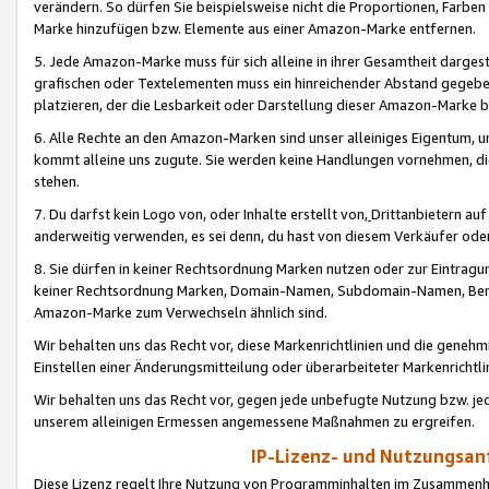
verändern. So dürfen Sie beispielsweise nicht die Proportionen, Farb
Marke hinzufügen bzw. Elemente aus einer Amazon-Marke entfernen.
5. Jede Amazon-Marke muss für sich alleine in ihrer Gesamtheit darge
grafischen oder Textelementen muss ein hinreichender Abstand gegebe
platzieren, der die Lesbarkeit oder Darstellung dieser Amazon-Marke b
6. Alle Rechte an den Amazon-Marken sind unser alleiniges Eigentum, 
kommt alleine uns zugute. Sie werden keine Handlungen vornehmen, 
stehen.
7. Du darfst kein Logo von, oder Inhalte erstellt von,
Drittanbietern au
anderweitig verwenden, es sei denn, du hast von diesem Verkäufer oder
8. Sie dürfen in keiner Rechtsordnung Marken nutzen oder zur Eintragu
keiner Rechtsordnung Marken, Domain-Namen, Subdomain-Namen, Benu
Amazon-Marke zum Verwechseln ähnlich sind.
Wir behalten uns das Recht vor, diese Markenrichtlinien und die gene
Einstellen einer Änderungsmitteilung oder überarbeiteter Markenricht
Wir behalten uns das Recht vor, gegen jede unbefugte Nutzung bzw. jede 
unserem alleinigen Ermessen angemessene Maßnahmen zu ergreifen.
IP-Lizenz- und Nutzungsan
Diese Lizenz regelt Ihre Nutzung von Programminhalten im Zusammen