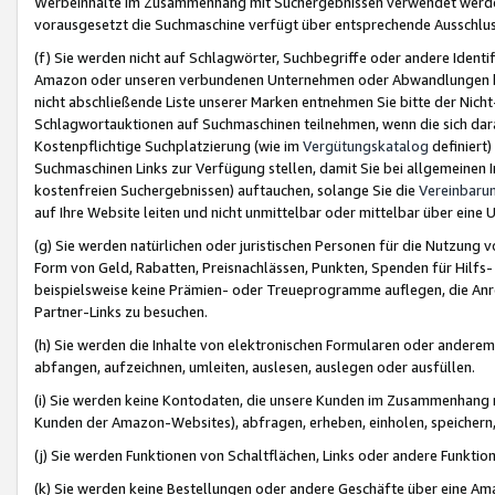
Werbeinhalte im Zusammenhang mit Suchergebnissen verwendet werden,
vorausgesetzt die Suchmaschine verfügt über entsprechende Ausschlu
(f) Sie werden nicht auf Schlagwörter, Suchbegriffe oder andere Ident
Amazon oder unseren verbundenen Unternehmen oder Abwandlungen bzw
nicht abschließende Liste unserer Marken entnehmen Sie bitte der Nich
Schlagwortauktionen auf Suchmaschinen teilnehmen, wenn die sich da
Kostenpflichtige Suchplatzierung (wie im
Vergütungskatalog
definiert
Suchmaschinen Links zur Verfügung stellen, damit Sie bei allgemeinen I
kostenfreien Suchergebnissen) auftauchen, solange Sie die
Vereinbaru
auf Ihre Website leiten und nicht unmittelbar oder mittelbar über eine
(g) Sie werden natürlichen oder juristischen Personen für die Nutzung 
Form von Geld, Rabatten, Preisnachlässen, Punkten, Spenden für Hilfs
beispielsweise keine Prämien- oder Treueprogramme auflegen, die Anrei
Partner-Links zu besuchen.
(h) Sie werden die Inhalte von elektronischen Formularen oder anderem M
abfangen, aufzeichnen, umleiten, auslesen, auslegen oder ausfüllen.
(i) Sie werden keine Kontodaten, die unsere Kunden im Zusammenhang 
Kunden der Amazon-Websites), abfragen, erheben, einholen, speichern,
(j) Sie werden Funktionen von Schaltflächen, Links oder andere Funkti
(k) Sie werden keine Bestellungen oder andere Geschäfte über eine Ama