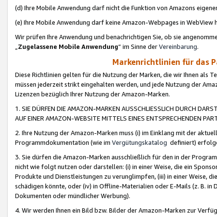
(d) Ihre Mobile Anwendung darf nicht die Funktion von Amazons eige
(e) Ihre Mobile Anwendung darf keine Amazon-Webpages in WebView 
Wir prüfen Ihre Anwendung und benachrichtigen Sie, ob sie angenomm
„
Zugelassene Mobile Anwendung
“ im Sinne der
Vereinbarung
.
Markenrichtlinien für das 
Diese Richtlinien gelten für die Nutzung der Marken, die wir Ihnen als 
müssen jederzeit strikt eingehalten werden, und jede Nutzung der Ama
Lizenzen bezüglich Ihrer Nutzung der Amazon-Marken.
1. SIE DÜRFEN DIE AMAZON-MARKEN AUSSCHLIESSLICH DURCH DARS
AUF EINER AMAZON-WEBSITE MITTELS EINES ENTSPRECHENDEN PART
2. Ihre Nutzung der Amazon-Marken muss (i) im Einklang mit der aktuells
Programmdokumentation (wie im
Vergütungskatalog
definiert) erfolg
3. Sie dürfen die Amazon-Marken ausschließlich für den in der Progr
nicht wie folgt nutzen oder darstellen: (i) in einer Weise, die ein Spo
Produkte und Dienstleistungen zu verunglimpfen, (iii) in einer Weise
schädigen könnte, oder (iv) in Offline-Materialien oder E-Mails (z. B.
Dokumenten oder mündlicher Werbung).
4. Wir werden Ihnen ein Bild bzw. Bilder der Amazon-Marken zur Verfüg