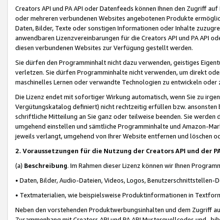
Creators API und PA API oder Datenfeeds können Ihnen den Zugriff auf D
oder mehreren verbundenen Websites angebotenen Produkte ermögliche
Daten, Bilder, Texte oder sonstigen Informationen oder Inhalte zuzugre
anwendbaren Lizenzvereinbarungen für die Creators API und PA API od
diesen verbundenen Websites zur Verfügung gestellt werden.
Sie dürfen den Programminhalt nicht dazu verwenden, geistiges Eigent
verletzen. Sie dürfen Programminhalte nicht verwenden, um direkt ode
maschinelles Lernen oder verwandte Technologien zu entwickeln oder zu
Die Lizenz endet mit sofortiger Wirkung automatisch, wenn Sie zu irg
Vergütungskatalog definiert) nicht rechtzeitig erfüllen bzw. ansonsten
schriftliche Mitteilung an Sie ganz oder teilweise beenden. Sie werden
umgehend einstellen und sämtliche Programminhalte und Amazon-Marke
jeweils verlangt, umgehend von Ihrer Website entfernen und löschen od
2. Voraussetzungen für die Nutzung der Creators API und der P
(a)
Beschreibung
. Im Rahmen dieser Lizenz können wir Ihnen Programmi
• Daten, Bilder, Audio-Dateien, Videos, Logos, Benutzerschnittstellen-
• Textmaterialien, wie beispielsweise Produktinformationen in Textfor
Neben den vorstehenden Produktwerbungsinhalten und dem Zugriff auf 
Zusammenhang mit Creators API und PA API Musterquellcodes und -bibli