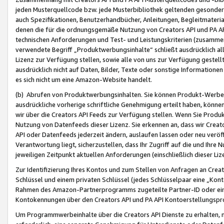
jeden Musterquellcode bzw. jede Musterbibliothek geltenden gesonder
auch Spezifikationen, Benutzerhandbücher, Anleitungen, Begleitmaterial
denen die für die ordnungsgemäße Nutzung von Creators API und PA A
technischen Anforderungen und Test- und Leistungskriterien (zusammen
verwendete Begriff „Produktwerbungsinhalte“ schließt ausdrücklich al
Lizenz zur Verfügung stellen, sowie alle von uns zur Verfügung gestel
ausdrücklich nicht auf Daten, Bilder, Texte oder sonstige Informatione
es sich nicht um eine Amazon-Website handelt.
(b) Abrufen von Produktwerbungsinhalten. Sie können Produkt-Werbein
ausdrückliche vorherige schriftliche Genehmigung erteilt haben, könn
wir über die Creators API Feeds zur Verfügung stellen. Wenn Sie Produk
Nutzung von Datenfeeds dieser Lizenz. Sie erkennen an, dass wir Creat
API oder Datenfeeds jederzeit ändern, auslaufen lassen oder neu veröffe
Verantwortung liegt, sicherzustellen, dass Ihr Zugriff auf die und Ihr
jeweiligen Zeitpunkt aktuellen Anforderungen (einschließlich dieser Liz
Zur Identifizierung Ihres Kontos und zum Stellen von Anfragen an Crea
Schlüssel und einem privaten Schlüssel (jedes Schlüsselpaar eine „Kon
Rahmen des Amazon-Partnerprogramms zugeteilte Partner-ID oder ein
Kontokennungen über den Creators API und PA API Kontoerstellungspro
Um Programmwerbeinhalte über die Creators API Dienste zu erhalten, m