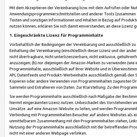
Mit dem Akzeptieren der Vereinbarung bzw. mit dem Aufrufen oder Nutz
Anwendungsprogrammierschnittstellen und anderer Tools (zusammen die
Texten und sonstigen Informationen und Inhalten in Bezug auf Produkte
nutzen können, erklären Sie sich damit einverstanden, an diese Lizenz 
1. Eingeschränkte Lizenz für Programminhalte
Vorbehaltlich der Bedingungen der Vereinbarung und ausschließlich z
Einhaltung der Vereinbarung (einschließlich dieser Lizenz und der ande
nicht übertragbare, nicht unterlizenzierbare, nicht exklusive, gebühren
anzuzeigen; (b) nur diejenigen der Amazon-Marken zu verwenden (wie in 
Programminhalte, ausschließlich auf Ihrer Website und in Übereinstimmu
API, Datenfeeds und Produkt-Werbeinhalte ausschließlich gemäß den Spe
Kopieren oder andere Verwenden von Programminhalten zugunsten Dri
Sammeln und Extrahieren von Daten. Zur Klarstellung: Zu den Program
Sie werden Programminhalte ausschließlich nach Maßgabe der Besti
hiermit eingeräumten Lizenz nutzen. Unbeschadet des Vorstehenden we
Umsätze auf eine Amazon-Website zu leiten, und werden Programminhal
Verbindung mit Programminhalten Besucher auf andere Websites als ein
unmittelbarem Zusammenhang mit den Programminhalten stehen, Links z
Nutzung der Programminhalte ausschließlich mit der betreffenden Pr
nicht mit einer anderen Webpage verlinken.