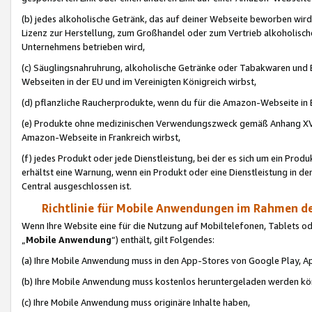
(b) jedes alkoholische Getränk, das auf deiner Webseite beworben wird
Lizenz zur Herstellung, zum Großhandel oder zum Vertrieb alkoholisch
Unternehmens betrieben wird,
(c) Säuglingsnahruhrung, alkoholische Getränke oder Tabakwaren und E
Webseiten in der EU und im Vereinigten Königreich wirbst,
(d) pflanzliche Raucherprodukte, wenn du für die Amazon-Webseite in B
(e) Produkte ohne medizinischen Verwendungszweck gemäß Anhang XVI 
Amazon-Webseite in Frankreich wirbst,
(f) jedes Produkt oder jede Dienstleistung, bei der es sich um ein Prod
erhältst eine Warnung, wenn ein Produkt oder eine Dienstleistung in de
Central ausgeschlossen ist.
Richtlinie für Mobile Anwendungen im Rahmen de
Wenn Ihre Website eine für die Nutzung auf Mobiltelefonen, Tablets 
„
Mobile Anwendung
“) enthält, gilt Folgendes:
(a) Ihre Mobile Anwendung muss in den App-Stores von Google Play, A
(b) Ihre Mobile Anwendung muss kostenlos heruntergeladen werden könn
(c) Ihre Mobile Anwendung muss originäre Inhalte haben,