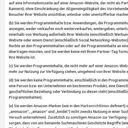
auf eine Informationsseite auf einer Amazon-Website, der nicht als Part
Bannern); ohne Einschränkung der Allgemeingültigkeit des Vorstehende
Besucher Ihrer Website unsichtbar, unlesbar oder unentzifferbar mache
(b) Sie werden Programminhalte bzw. Anwendungen, die Programminhalt
anzeigen, weder verkaufen noch weiterverkaufen, weitergeben, unterli
innerhalb von Werbung außerhalb Ihrer Website (einschließlich Werbun
Website oder einem Dienst (einschließlich Social Networking-Website
Rechte an den Programminhalten oder auf die Programminhalte an eine a
übertragen müssten, und Sie werden keine mit Ihrem Partner-Tag formati
Ihre Website ist.
(c) Sie werden Programminhalte, die nicht mehr auf einer Amazon-Websit
mehr zur Nutzung zur Verfügung stehen, umgehend von Ihrer Website e
(d) Sie werden keine Programminhalte, einschließlich in den Programmin
eine Person bzw. ein Unternehmen ein bestimmtes Produkt, eine Dienstle
geschäftlichen Beziehung oder Verbindung zu diesen steht (einschließli
Programminhalten).
(e) Sie werden Amazon-Marken (wie in den
Markenrichtlinien
definiert) 
„ammazon“, „amaozn“ und „kindel“) nicht zwecks Nutzung in einer Suc
Versuch unternehmen). Zusätzlich zu sonstigen Amazon zur Verfügung 
sorgen, dass von uns benannte Suchmaschinen Geschützte Begriffe (wie 