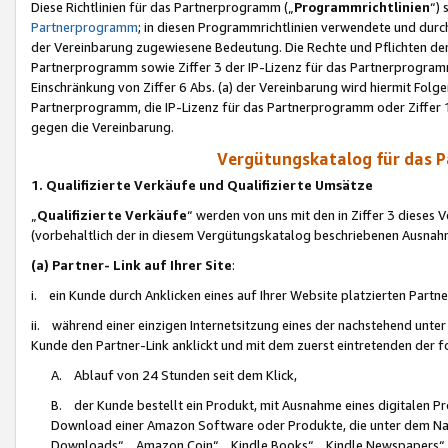
Diese Richtlinien für das Partnerprogramm („
Programmrichtlinien
“)
Partnerprogramm
; in diesen Programmrichtlinien verwendete und durch
der Vereinbarung zugewiesene Bedeutung. Die Rechte und Pflichten de
Partnerprogramm sowie Ziffer 3 der IP-Lizenz für das Partnerprogram
Einschränkung von Ziffer 6 Abs. (a) der Vereinbarung wird hiermit Fol
Partnerprogramm, die IP-Lizenz für das Partnerprogramm oder Ziffer 1
gegen die Vereinbarung.
Vergütungskatalog für das 
1. Qualifizierte Verkäufe und Qualifizierte Umsätze
„
Qualifizierte Verkäufe
“ werden von uns mit den in Ziffer 3 diese
(vorbehaltlich der in diesem Vergütungskatalog beschriebenen Ausnah
(a) Partner- Link auf Ihrer Site
:
i. ein Kunde durch Anklicken eines auf Ihrer Website platzierten Part
ii. während einer einzigen Internetsitzung eines der nachstehend unter (i)
Kunde den Partner-Link anklickt und mit dem zuerst eintretenden der f
A. Ablauf von 24 Stunden seit dem Klick,
B. der Kunde bestellt ein Produkt, mit Ausnahme eines digitalen P
Download einer Amazon Software oder Produkte, die unter dem N
Downloads“, „Amazon Coin“, „Kindle Books“, „Kindle Newspapers“, „