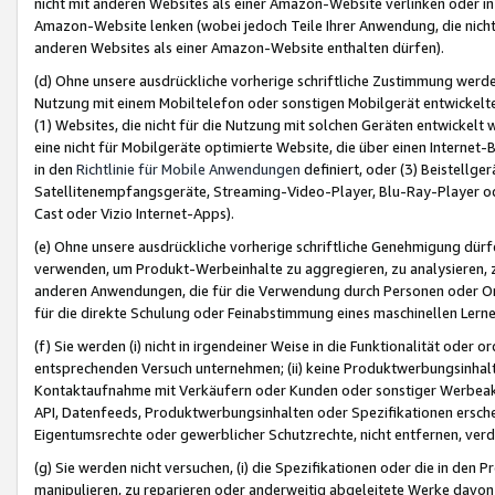
nicht mit anderen Websites als einer Amazon-Website verlinken oder i
Amazon-Website lenken (wobei jedoch Teile Ihrer Anwendung, die nich
anderen Websites als einer Amazon-Website enthalten dürfen).
(d) Ohne unsere ausdrückliche vorherige schriftliche Zustimmung werd
Nutzung mit einem Mobiltelefon oder sonstigen Mobilgerät entwickelt
(1) Websites, die nicht für die Nutzung mit solchen Geräten entwickelt
eine nicht für Mobilgeräte optimierte Website, die über einen Interne
in den
Richtlinie für Mobile Anwendungen
definiert, oder (3) Beistellge
Satellitenempfangsgeräte, Streaming-Video-Player, Blu-Ray-Player ode
Cast oder Vizio Internet-Apps).
(e) Ohne unsere ausdrückliche vorherige schriftliche Genehmigung dürfe
verwenden, um Produkt-Werbeinhalte zu aggregieren, zu analysieren, 
anderen Anwendungen, die für die Verwendung durch Personen oder Or
für die direkte Schulung oder Feinabstimmung eines maschinellen Lern
(f) Sie werden (i) nicht in irgendeiner Weise in die Funktionalität ode
entsprechenden Versuch unternehmen; (ii) keine Produktwerbungsinha
Kontaktaufnahme mit Verkäufern oder Kunden oder sonstiger Werbeaktiv
API, Datenfeeds, Produktwerbungsinhalten oder Spezifikationen erschei
Eigentumsrechte oder gewerblicher Schutzrechte, nicht entfernen, verd
(g) Sie werden nicht versuchen, (i) die Spezifikationen oder die in de
manipulieren, zu reparieren oder anderweitig abgeleitete Werke davon z