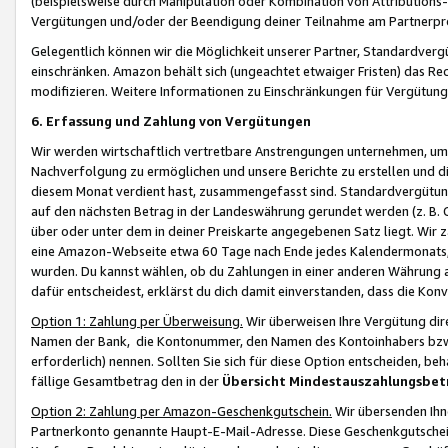
(beispielsweise durch Manipulation oder Kombination von Attributions-
Vergütungen und/oder der Beendigung deiner Teilnahme am Partnerp
Gelegentlich können wir die Möglichkeit unserer Partner, Standardv
einschränken. Amazon behält sich (ungeachtet etwaiger Fristen) das Re
modifizieren. Weitere Informationen zu Einschränkungen für Vergütung
6. Erfassung und Zahlung von Vergütungen
Wir werden wirtschaftlich vertretbare Anstrengungen unternehmen, um 
Nachverfolgung zu ermöglichen und unsere Berichte zu erstellen und di
diesem Monat verdient hast, zusammengefasst sind. Standardvergütung
auf den nächsten Betrag in der Landeswährung gerundet werden (z. B. C
über oder unter dem in deiner Preiskarte angegebenen Satz liegt. Wir
eine Amazon-Webseite etwa 60 Tage nach Ende jedes Kalendermonats, i
wurden. Du kannst wählen, ob du Zahlungen in einer anderen Währung
dafür entscheidest, erklärst du dich damit einverstanden, dass die K
Option 1: Zahlung per Überweisung.
Wir überweisen Ihre Vergütung dir
Namen der Bank, die Kontonummer, den Namen des Kontoinhabers bzw. a
erforderlich) nennen. Sollten Sie sich für diese Option entscheiden, be
fällige Gesamtbetrag den in der
Übersicht Mindestauszahlungsbet
Option 2: Zahlung per Amazon-Geschenkgutschein.
Wir übersenden Ihne
Partnerkonto genannte Haupt-E-Mail-Adresse. Diese Geschenkgutschei