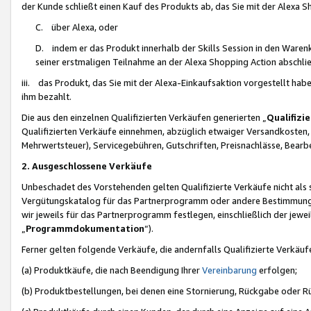
der Kunde schließt einen Kauf des Produkts ab, das Sie mit der Alexa 
C. über Alexa, oder
D. indem er das Produkt innerhalb der Skills Session in den Waren
seiner erstmaligen Teilnahme an der Alexa Shopping Action abschlie
iii. das Produkt, das Sie mit der Alexa-Einkaufsaktion vorgestellt ha
ihm bezahlt.
Die aus den einzelnen Qualifizierten Verkäufen generierten „
Qualifizi
Qualifizierten Verkäufe einnehmen, abzüglich etwaiger Versandkosten
Mehrwertsteuer), Servicegebühren, Gutschriften, Preisnachlässe, Bear
2. Ausgeschlossene Verkäufe
Unbeschadet des Vorstehenden gelten Qualifizierte Verkäufe nicht als
Vergütungskatalog für das Partnerprogramm oder andere Bestimmungen,
wir jeweils für das Partnerprogramm festlegen, einschließlich der jewe
„
Programmdokumentation
“).
Ferner gelten folgende Verkäufe, die andernfalls Qualifizierte Verkä
(a) Produktkäufe, die nach Beendigung Ihrer
Vereinbarung
erfolgen;
(b) Produktbestellungen, bei denen eine Stornierung, Rückgabe oder R