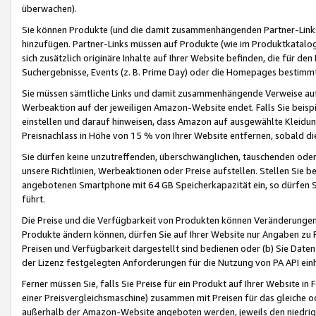
überwachen).
Sie können Produkte (und die damit zusammenhängenden Partner-Links)
hinzufügen. Partner-Links müssen auf Produkte (wie im Produktkatalog de
sich zusätzlich originäre Inhalte auf Ihrer Website befinden, die für 
Suchergebnisse, Events (z. B. Prime Day) oder die Homepages bestimmte
Sie müssen sämtliche Links und damit zusammenhängende Verweise auf z
Werbeaktion auf der jeweiligen Amazon-Website endet. Falls Sie beisp
einstellen und darauf hinweisen, dass Amazon auf ausgewählte Kleidun
Preisnachlass in Höhe von 15 % von Ihrer Website entfernen, sobald di
Sie dürfen keine unzutreffenden, überschwänglichen, täuschenden od
unsere Richtlinien, Werbeaktionen oder Preise aufstellen. Stellen Sie 
angebotenen Smartphone mit 64 GB Speicherkapazität ein, so dürfen S
führt.
Die Preise und die Verfügbarkeit von Produkten können Veränderungen 
Produkte ändern können, dürfen Sie auf Ihrer Website nur Angaben zu P
Preisen und Verfügbarkeit dargestellt sind bedienen oder (b) Sie Daten
der Lizenz festgelegten Anforderungen für die Nutzung von PA API einh
Ferner müssen Sie, falls Sie Preise für ein Produkt auf Ihrer Website in 
einer Preisvergleichsmaschine) zusammen mit Preisen für das gleiche o
außerhalb der Amazon-Website angeboten werden, jeweils den niedrigst