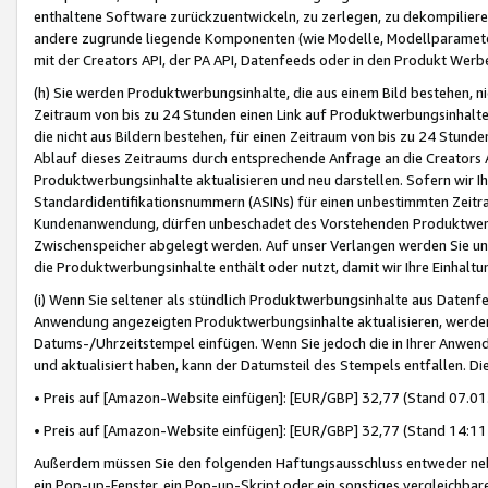
enthaltene Software zurückzuentwickeln, zu zerlegen, zu dekompilier
andere zugrunde liegende Komponenten (wie Modelle, Modellparameter
mit der Creators API, der PA API, Datenfeeds oder in den Produkt Werb
(h) Sie werden Produktwerbungsinhalte, die aus einem Bild bestehen, ni
Zeitraum von bis zu 24 Stunden einen Link auf Produktwerbungsinhalte
die nicht aus Bildern bestehen, für einen Zeitraum von bis zu 24 Stund
Ablauf dieses Zeitraums durch entsprechende Anfrage an die Creators 
Produktwerbungsinhalte aktualisieren und neu darstellen. Sofern wir Ih
Standardidentifikationsnummern (ASINs) für einen unbestimmten Zeitra
Kundenanwendung, dürfen unbeschadet des Vorstehenden Produktwerbu
Zwischenspeicher abgelegt werden. Auf unser Verlangen werden Sie un
die Produktwerbungsinhalte enthält oder nutzt, damit wir Ihre Einhalt
(i) Wenn Sie seltener als stündlich Produktwerbungsinhalte aus Datenfe
Anwendung angezeigten Produktwerbungsinhalte aktualisieren, werden 
Datums-/Uhrzeitstempel einfügen. Wenn Sie jedoch die in Ihrer Anwe
und aktualisiert haben, kann der Datumsteil des Stempels entfallen. Dies
• Preis auf [Amazon-Website einfügen]: [EUR/GBP] 32,77 (Stand 07.01.
• Preis auf [Amazon-Website einfügen]: [EUR/GBP] 32,77 (Stand 14:11 
Außerdem müssen Sie den folgenden Haftungsausschluss entweder neb
ein Pop-up-Fenster, ein Pop-up-Skript oder ein sonstiges vergleichba