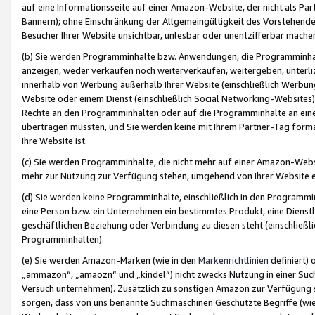
auf eine Informationsseite auf einer Amazon-Website, der nicht als Part
Bannern); ohne Einschränkung der Allgemeingültigkeit des Vorstehende
Besucher Ihrer Website unsichtbar, unlesbar oder unentzifferbar mache
(b) Sie werden Programminhalte bzw. Anwendungen, die Programminhalt
anzeigen, weder verkaufen noch weiterverkaufen, weitergeben, unterli
innerhalb von Werbung außerhalb Ihrer Website (einschließlich Werbun
Website oder einem Dienst (einschließlich Social Networking-Website
Rechte an den Programminhalten oder auf die Programminhalte an eine a
übertragen müssten, und Sie werden keine mit Ihrem Partner-Tag formati
Ihre Website ist.
(c) Sie werden Programminhalte, die nicht mehr auf einer Amazon-Websit
mehr zur Nutzung zur Verfügung stehen, umgehend von Ihrer Website e
(d) Sie werden keine Programminhalte, einschließlich in den Programmin
eine Person bzw. ein Unternehmen ein bestimmtes Produkt, eine Dienstle
geschäftlichen Beziehung oder Verbindung zu diesen steht (einschließli
Programminhalten).
(e) Sie werden Amazon-Marken (wie in den
Markenrichtlinien
definiert) 
„ammazon“, „amaozn“ und „kindel“) nicht zwecks Nutzung in einer Suc
Versuch unternehmen). Zusätzlich zu sonstigen Amazon zur Verfügung 
sorgen, dass von uns benannte Suchmaschinen Geschützte Begriffe (wie 