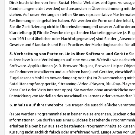
Direktnachrichten von Ihren Social-Media-Websites einfügen. vorausg
Kunden angemeldet werden) und ansonsten in Übereinstimmung mit der
stehen. Auf unser Verlangen stellen Sie uns repräsentative Mustermater
Bestimmungen eingehalten haben. Wir werden die Form und den Inhalt, di
Sie die Zertifizierung nicht in Übereinstimmung mit unserer Aufforderu
Klarstellung: (i) Für die Zwecke der geltenden Marketinggesetze (z. 
von 1991 und ähnlicher oder Nachfolgegesetze) sind Sie der „Absender“ j
Gesetze und Standards und Best Practices der Marketingbranche für 
5. Verbreitung von Partner-Links über Software und Geräte
Sie
nutzen bzw. keine Verlinkungen auf eine Amazon-Website wie nachsteh
Software-Applikationen (z. B. Browser Plug-ins, Browser Helper Objec
ein Endnutzer installieren und ausführen kann) und Geräten, einschlie
Zugelassenen Mobilen Anwendungen); oder (b) im Zusammenhang mit bzw.
Satellitenempfangsgeräte, Streaming-Video-Playern, Blu-Ray-Playern 
Viera Cast oder Vizio Internet Apps). Sie werden ohne ausdrückliche v
Entwicklung von Modellen des maschinellen Lernens oder verwandter 
6. Inhalte auf Ihrer Website
. Sie tragen die ausschließliche Verantwo
(a) Sie werden Programminhalte in keiner Weise ergänzen, löschen oder
Informationen; Sie dürfen aus einer Bilddatei bestehende Programminhal
erhalten bleiben bzw. aus Text bestehende Programminhalte so kürzen, 
Kürzung nicht sachlich falsch oder irreführend wird. Einige Arten von L