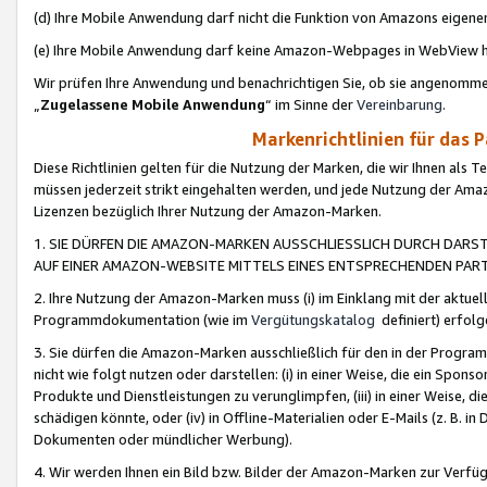
(d) Ihre Mobile Anwendung darf nicht die Funktion von Amazons eige
(e) Ihre Mobile Anwendung darf keine Amazon-Webpages in WebView 
Wir prüfen Ihre Anwendung und benachrichtigen Sie, ob sie angenomm
„
Zugelassene Mobile Anwendung
“ im Sinne der
Vereinbarung
.
Markenrichtlinien für das 
Diese Richtlinien gelten für die Nutzung der Marken, die wir Ihnen als 
müssen jederzeit strikt eingehalten werden, und jede Nutzung der Ama
Lizenzen bezüglich Ihrer Nutzung der Amazon-Marken.
1. SIE DÜRFEN DIE AMAZON-MARKEN AUSSCHLIESSLICH DURCH DARS
AUF EINER AMAZON-WEBSITE MITTELS EINES ENTSPRECHENDEN PART
2. Ihre Nutzung der Amazon-Marken muss (i) im Einklang mit der aktuells
Programmdokumentation (wie im
Vergütungskatalog
definiert) erfolg
3. Sie dürfen die Amazon-Marken ausschließlich für den in der Progr
nicht wie folgt nutzen oder darstellen: (i) in einer Weise, die ein Spo
Produkte und Dienstleistungen zu verunglimpfen, (iii) in einer Weise
schädigen könnte, oder (iv) in Offline-Materialien oder E-Mails (z. B.
Dokumenten oder mündlicher Werbung).
4. Wir werden Ihnen ein Bild bzw. Bilder der Amazon-Marken zur Verfüg