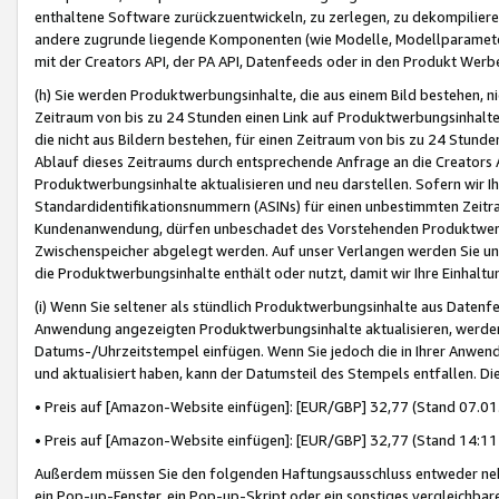
enthaltene Software zurückzuentwickeln, zu zerlegen, zu dekompilier
andere zugrunde liegende Komponenten (wie Modelle, Modellparameter
mit der Creators API, der PA API, Datenfeeds oder in den Produkt Werb
(h) Sie werden Produktwerbungsinhalte, die aus einem Bild bestehen, ni
Zeitraum von bis zu 24 Stunden einen Link auf Produktwerbungsinhalte
die nicht aus Bildern bestehen, für einen Zeitraum von bis zu 24 Stund
Ablauf dieses Zeitraums durch entsprechende Anfrage an die Creators 
Produktwerbungsinhalte aktualisieren und neu darstellen. Sofern wir Ih
Standardidentifikationsnummern (ASINs) für einen unbestimmten Zeitra
Kundenanwendung, dürfen unbeschadet des Vorstehenden Produktwerbu
Zwischenspeicher abgelegt werden. Auf unser Verlangen werden Sie un
die Produktwerbungsinhalte enthält oder nutzt, damit wir Ihre Einhalt
(i) Wenn Sie seltener als stündlich Produktwerbungsinhalte aus Datenfe
Anwendung angezeigten Produktwerbungsinhalte aktualisieren, werden 
Datums-/Uhrzeitstempel einfügen. Wenn Sie jedoch die in Ihrer Anwe
und aktualisiert haben, kann der Datumsteil des Stempels entfallen. Dies
• Preis auf [Amazon-Website einfügen]: [EUR/GBP] 32,77 (Stand 07.01.
• Preis auf [Amazon-Website einfügen]: [EUR/GBP] 32,77 (Stand 14:11 
Außerdem müssen Sie den folgenden Haftungsausschluss entweder neb
ein Pop-up-Fenster, ein Pop-up-Skript oder ein sonstiges vergleichba