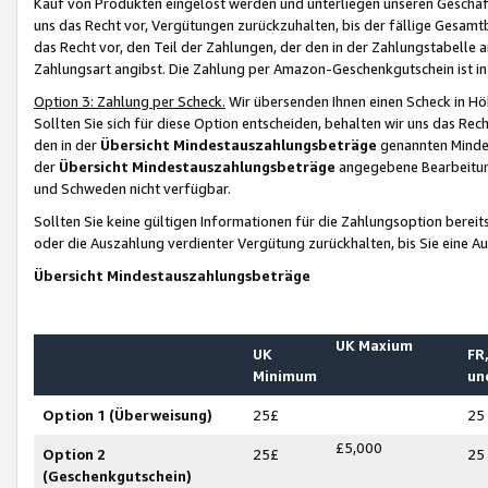
Kauf von Produkten eingelöst werden und unterliegen unseren Geschäf
uns das Recht vor, Vergütungen zurückzuhalten, bis der fällige Gesamt
das Recht vor, den Teil der Zahlungen, der den in der Zahlungstabelle 
Zahlungsart angibst. Die Zahlung per Amazon-Geschenkgutschein ist in
Option 3: Zahlung per Scheck.
Wir übersenden Ihnen einen Scheck in Höh
Sollten Sie sich für diese Option entscheiden, behalten wir uns das Rec
den in der
Übersicht Mindestauszahlungsbeträge
genannten Mindest
der
Übersicht Mindestauszahlungsbeträge
angegebene Bearbeitung
und Schweden nicht verfügbar.
Sollten Sie keine gültigen Informationen für die Zahlungsoption bereit
oder die Auszahlung verdienter Vergütung zurückhalten, bis Sie eine A
Übersicht Mindestauszahlungsbeträge
UK Maxium
UK
FR,
Minimum
un
Option 1 (Überweisung)
25£
25
£5,000
Option 2
25£
25
(Geschenkgutschein)