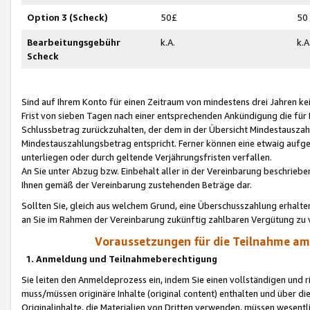
Option 3 (Scheck)
50£
50
Bearbeitungsgebühr
k.A.
k.A
Scheck
Sind auf Ihrem Konto für einen Zeitraum von mindestens drei Jahren kein
Frist von sieben Tagen nach einer entsprechenden Ankündigung die für
Schlussbetrag zurückzuhalten, der dem in der Übersicht Mindestausz
Mindestauszahlungsbetrag entspricht. Ferner können eine etwaig aufg
unterliegen oder durch geltende Verjährungsfristen verfallen.
An Sie unter Abzug bzw. Einbehalt aller in der Vereinbarung beschrieb
Ihnen gemäß der Vereinbarung zustehenden Beträge dar.
Sollten Sie, gleich aus welchem Grund, eine Überschusszahlung erhalte
an Sie im Rahmen der Vereinbarung zukünftig zahlbaren Vergütung zu 
Voraussetzungen für die Teilnahme a
1. Anmeldung und Teilnahmeberechtigung
Sie leiten den Anmeldeprozess ein, indem Sie einen vollständigen und 
muss/müssen originäre Inhalte (original content) enthalten und über d
Originalinhalte, die Materialien von Dritten verwenden, müssen wese