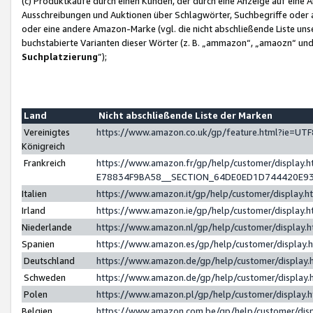
(c) Produktkäufe durch einen Kunden, der durch eine Anzeige auf eine 
Ausschreibungen und Auktionen über Schlagwörter, Suchbegriffe oder 
oder eine andere Amazon-Marke (vgl. die nicht abschließende Liste un
buchstabierte Varianten dieser Wörter (z. B. „ammazon“, „amaozn“ und „
Suchplatzierung
”);
Land
Nicht abschließende Liste der Marken
Vereinigtes
https://www.amazon.co.uk/gp/feature.html?ie=U
Königreich
Frankreich
https://www.amazon.fr/gp/help/customer/displa
E78834F9BA58__SECTION_64DE0ED1D744420E9
Italien
https://www.amazon.it/gp/help/customer/display
Irland
https://www.amazon.ie/gp/help/customer/displa
Niederlande
https://www.amazon.nl/gp/help/customer/display
Spanien
https://www.amazon.es/gp/help/customer/display
Deutschland
https://www.amazon.de/gp/help/customer/displa
Schweden
https://www.amazon.de/gp/help/customer/displa
Polen
https://www.amazon.pl/gp/help/customer/display
Belgien
https://www.amazon.com.be/gp/help/customer/d