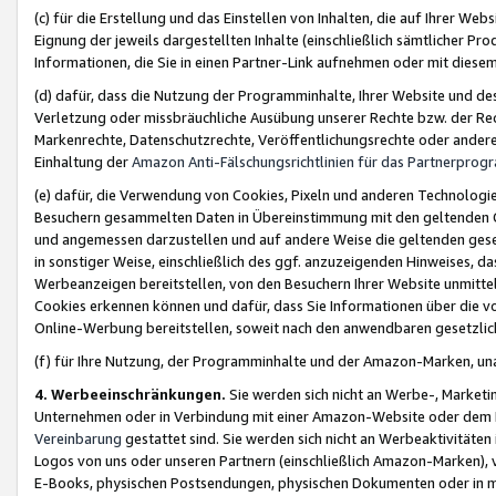
(c) für die Erstellung und das Einstellen von Inhalten, die auf Ihrer We
Eignung der jeweils dargestellten Inhalte (einschließlich sämtlicher 
Informationen, die Sie in einen Partner-Link aufnehmen oder mit diese
(d) dafür, dass die Nutzung der Programminhalte, Ihrer Website und des 
Verletzung oder missbräuchliche Ausübung unserer Rechte bzw. der Recht
Markenrechte, Datenschutzrechte, Veröffentlichungsrechte oder anderer
Einhaltung der
Amazon Anti-Fälschungsrichtlinien für das Partnerpro
(e) dafür, die Verwendung von Cookies, Pixeln und anderen Technologien
Besuchern gesammelten Daten in Übereinstimmung mit den geltenden Ge
und angemessen darzustellen und auf andere Weise die geltenden geset
in sonstiger Weise, einschließlich des ggf. anzuzeigenden Hinweises, d
Werbeanzeigen bereitstellen, von den Besuchern Ihrer Website unmitte
Cookies erkennen können und dafür, dass Sie Informationen über die v
Online-Werbung bereitstellen, soweit nach den anwendbaren gesetzlic
(f) für Ihre Nutzung, der Programminhalte und der Amazon-Marken, u
4. Werbeeinschränkungen.
Sie werden sich nicht an Werbe-, Market
Unternehmen oder in Verbindung mit einer Amazon-Website oder dem Pa
Vereinbarung
gestattet sind. Sie werden sich nicht an Werbeaktivitäten
Logos von uns oder unseren Partnern (einschließlich Amazon-Marken), 
E-Books, physischen Postsendungen, physischen Dokumenten oder in 