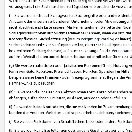
Werbeinhalte im Zusammenhang mit Suchergebnissen verwendet werden,
vorausgesetzt die Suchmaschine verfügt über entsprechende Ausschlu
(f) Sie werden nicht auf Schlagwörter, Suchbegriffe oder andere Ident
Amazon oder unseren verbundenen Unternehmen oder Abwandlungen bzw
nicht abschließende Liste unserer Marken entnehmen Sie bitte der Nich
Schlagwortauktionen auf Suchmaschinen teilnehmen, wenn die sich da
Kostenpflichtige Suchplatzierung (wie im
Vergütungskatalog
definiert
Suchmaschinen Links zur Verfügung stellen, damit Sie bei allgemeinen I
kostenfreien Suchergebnissen) auftauchen, solange Sie die
Vereinbaru
auf Ihre Website leiten und nicht unmittelbar oder mittelbar über eine
(g) Sie werden natürlichen oder juristischen Personen für die Nutzung 
Form von Geld, Rabatten, Preisnachlässen, Punkten, Spenden für Hilfs
beispielsweise keine Prämien- oder Treueprogramme auflegen, die Anrei
Partner-Links zu besuchen.
(h) Sie werden die Inhalte von elektronischen Formularen oder anderem M
abfangen, aufzeichnen, umleiten, auslesen, auslegen oder ausfüllen.
(i) Sie werden keine Kontodaten, die unsere Kunden im Zusammenhang 
Kunden der Amazon-Websites), abfragen, erheben, einholen, speichern,
(j) Sie werden Funktionen von Schaltflächen, Links oder andere Funkti
(k) Sie werden keine Bestellungen oder andere Geschäfte über eine Ama