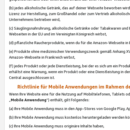
(b) jedes alkoholische Getränk, das auf deiner Webseite beworben wird
Lizenz zur Herstellung, zum Großhandel oder zum Vertrieb alkoholisch
Unternehmens betrieben wird,
(c) Säuglingsnahruhrung, alkoholische Getränke oder Tabakwaren und E
Webseiten in der EU und im Vereinigten Königreich wirbst,
(d) pflanzliche Raucherprodukte, wenn du für die Amazon-Webseite in B
(e) Produkte ohne medizinischen Verwendungszweck gemäß Anhang XVI 
Amazon-Webseite in Frankreich wirbst,
(f) jedes Produkt oder jede Dienstleistung, bei der es sich um ein Prod
erhältst eine Warnung, wenn ein Produkt oder eine Dienstleistung in de
Central ausgeschlossen ist.
Richtlinie für Mobile Anwendungen im Rahmen de
Wenn Ihre Website eine für die Nutzung auf Mobiltelefonen, Tablets 
„
Mobile Anwendung
“) enthält, gilt Folgendes:
(a) Ihre Mobile Anwendung muss in den App-Stores von Google Play, A
(b) Ihre Mobile Anwendung muss kostenlos heruntergeladen werden könn
(c) Ihre Mobile Anwendung muss originäre Inhalte haben,