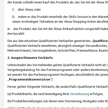
der Kunde schließt einen Kauf des Produkts ab, das Sie mit der Alexa 
C. über Alexa, oder
D. indem er das Produkt innerhalb der Skills Session in den Waren
seiner erstmaligen Teilnahme an der Alexa Shopping Action abschlie
iii. das Produkt, das Sie mit der Alexa-Einkaufsaktion vorgestellt ha
ihm bezahlt.
Die aus den einzelnen Qualifizierten Verkäufen generierten „
Qualifizi
Qualifizierten Verkäufe einnehmen, abzüglich etwaiger Versandkosten
Mehrwertsteuer), Servicegebühren, Gutschriften, Preisnachlässe, Bear
2. Ausgeschlossene Verkäufe
Unbeschadet des Vorstehenden gelten Qualifizierte Verkäufe nicht als
Vergütungskatalog für das Partnerprogramm oder andere Bestimmungen,
wir jeweils für das Partnerprogramm festlegen, einschließlich der jewe
„
Programmdokumentation
“).
Ferner gelten folgende Verkäufe, die andernfalls Qualifizierte Verkä
(a) Produktkäufe, die nach Beendigung Ihrer
Vereinbarung
erfolgen;
(b) Produktbestellungen, bei denen eine Stornierung, Rückgabe oder R