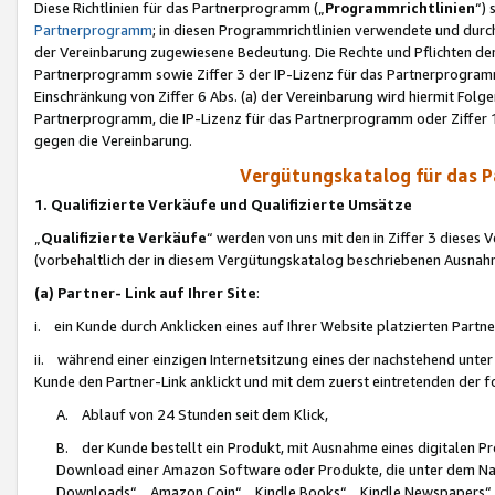
Diese Richtlinien für das Partnerprogramm („
Programmrichtlinien
“)
Partnerprogramm
; in diesen Programmrichtlinien verwendete und durch
der Vereinbarung zugewiesene Bedeutung. Die Rechte und Pflichten de
Partnerprogramm sowie Ziffer 3 der IP-Lizenz für das Partnerprogram
Einschränkung von Ziffer 6 Abs. (a) der Vereinbarung wird hiermit Fol
Partnerprogramm, die IP-Lizenz für das Partnerprogramm oder Ziffer 1
gegen die Vereinbarung.
Vergütungskatalog für das 
1. Qualifizierte Verkäufe und Qualifizierte Umsätze
„
Qualifizierte Verkäufe
“ werden von uns mit den in Ziffer 3 diese
(vorbehaltlich der in diesem Vergütungskatalog beschriebenen Ausnah
(a) Partner- Link auf Ihrer Site
:
i. ein Kunde durch Anklicken eines auf Ihrer Website platzierten Part
ii. während einer einzigen Internetsitzung eines der nachstehend unter (i)
Kunde den Partner-Link anklickt und mit dem zuerst eintretenden der f
A. Ablauf von 24 Stunden seit dem Klick,
B. der Kunde bestellt ein Produkt, mit Ausnahme eines digitalen P
Download einer Amazon Software oder Produkte, die unter dem N
Downloads“, „Amazon Coin“, „Kindle Books“, „Kindle Newspapers“, „