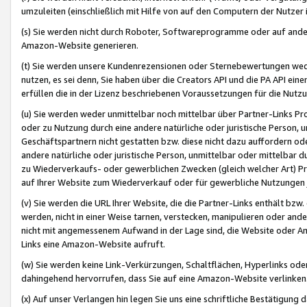
umzuleiten (einschließlich mit Hilfe von auf den Computern der Nutzer i
(s) Sie werden nicht durch Roboter, Softwareprogramme oder auf andere
Amazon-Website generieren.
(t) Sie werden unsere Kundenrezensionen oder Sternebewertungen wed
nutzen, es sei denn, Sie haben über die Creators API und die PA API e
erfüllen die in der Lizenz beschriebenen Voraussetzungen für die Nutzu
(u) Sie werden weder unmittelbar noch mittelbar über Partner-Links P
oder zu Nutzung durch eine andere natürliche oder juristische Person,
Geschäftspartnern nicht gestatten bzw. diese nicht dazu auffordern od
andere natürliche oder juristische Person, unmittelbar oder mittelbar
zu Wiederverkaufs- oder gewerblichen Zwecken (gleich welcher Art) 
auf Ihrer Website zum Wiederverkauf oder für gewerbliche Nutzungen 
(v) Sie werden die URL Ihrer Website, die die Partner-Links enthält b
werden, nicht in einer Weise tarnen, verstecken, manipulieren oder and
nicht mit angemessenem Aufwand in der Lage sind, die Website oder A
Links eine Amazon-Website aufruft.
(w) Sie werden keine Link-Verkürzungen, Schaltflächen, Hyperlinks ode
dahingehend hervorrufen, dass Sie auf eine Amazon-Website verlinken
(x) Auf unser Verlangen hin legen Sie uns eine schriftliche Bestätigung