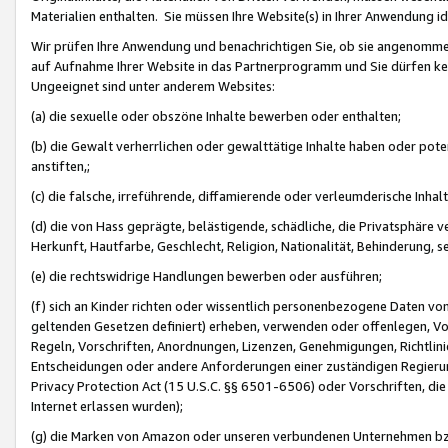
Materialien enthalten. Sie müssen Ihre Website(s) in Ihrer Anwendung ide
Wir prüfen Ihre Anwendung und benachrichtigen Sie, ob sie angenommen
auf Aufnahme Ihrer Website in das Partnerprogramm und Sie dürfen kei
Ungeeignet sind unter anderem Websites:
(a) die sexuelle oder obszöne Inhalte bewerben oder enthalten;
(b) die Gewalt verherrlichen oder gewalttätige Inhalte haben oder pot
anstiften,;
(c) die falsche, irreführende, diffamierende oder verleumderische Inha
(d) die von Hass geprägte, belästigende, schädliche, die Privatsphäre v
Herkunft, Hautfarbe, Geschlecht, Religion, Nationalität, Behinderung, 
(e) die rechtswidrige Handlungen bewerben oder ausführen;
(f) sich an Kinder richten oder wissentlich personenbezogene Daten vo
geltenden Gesetzen definiert) erheben, verwenden oder offenlegen, Vo
Regeln, Vorschriften, Anordnungen, Lizenzen, Genehmigungen, Richtlini
Entscheidungen oder andere Anforderungen einer zuständigen Regierung
Privacy Protection Act (15 U.S.C. §§ 6501-6506) oder Vorschriften, di
Internet erlassen wurden);
(g) die Marken von Amazon oder unseren verbundenen Unternehmen b