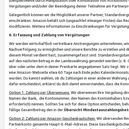
(beispielsweise durch Manipulation oder Kombination von Attributions-
Vergütungen und/oder der Beendigung deiner Teilnahme am Partnerp
Gelegentlich können wir die Möglichkeit unserer Partner, Standardv
einschränken. Amazon behält sich (ungeachtet etwaiger Fristen) das Re
modifizieren. Weitere Informationen zu Einschränkungen für Vergütung
6. Erfassung und Zahlung von Vergütungen
Wir werden wirtschaftlich vertretbare Anstrengungen unternehmen, um 
Nachverfolgung zu ermöglichen und unsere Berichte zu erstellen und di
diesem Monat verdient hast, zusammengefasst sind. Standardvergütung
auf den nächsten Betrag in der Landeswährung gerundet werden (z. B. C
über oder unter dem in deiner Preiskarte angegebenen Satz liegt. Wir
eine Amazon-Webseite etwa 60 Tage nach Ende jedes Kalendermonats, i
wurden. Du kannst wählen, ob du Zahlungen in einer anderen Währung
dafür entscheidest, erklärst du dich damit einverstanden, dass die K
Option 1: Zahlung per Überweisung.
Wir überweisen Ihre Vergütung dir
Namen der Bank, die Kontonummer, den Namen des Kontoinhabers bzw. a
erforderlich) nennen. Sollten Sie sich für diese Option entscheiden, be
fällige Gesamtbetrag den in der
Übersicht Mindestauszahlungsbet
Option 2: Zahlung per Amazon-Geschenkgutschein.
Wir übersenden Ihne
Partnerkonto genannte Haupt-E-Mail-Adresse. Diese Geschenkgutschei