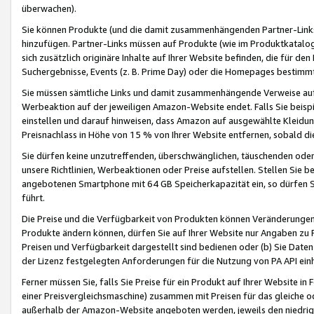
überwachen).
Sie können Produkte (und die damit zusammenhängenden Partner-Links)
hinzufügen. Partner-Links müssen auf Produkte (wie im Produktkatalog de
sich zusätzlich originäre Inhalte auf Ihrer Website befinden, die für 
Suchergebnisse, Events (z. B. Prime Day) oder die Homepages bestimmte
Sie müssen sämtliche Links und damit zusammenhängende Verweise auf z
Werbeaktion auf der jeweiligen Amazon-Website endet. Falls Sie beisp
einstellen und darauf hinweisen, dass Amazon auf ausgewählte Kleidun
Preisnachlass in Höhe von 15 % von Ihrer Website entfernen, sobald di
Sie dürfen keine unzutreffenden, überschwänglichen, täuschenden od
unsere Richtlinien, Werbeaktionen oder Preise aufstellen. Stellen Sie 
angebotenen Smartphone mit 64 GB Speicherkapazität ein, so dürfen S
führt.
Die Preise und die Verfügbarkeit von Produkten können Veränderungen 
Produkte ändern können, dürfen Sie auf Ihrer Website nur Angaben zu P
Preisen und Verfügbarkeit dargestellt sind bedienen oder (b) Sie Daten
der Lizenz festgelegten Anforderungen für die Nutzung von PA API einh
Ferner müssen Sie, falls Sie Preise für ein Produkt auf Ihrer Website in 
einer Preisvergleichsmaschine) zusammen mit Preisen für das gleiche o
außerhalb der Amazon-Website angeboten werden, jeweils den niedrigst