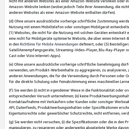
nicht mit anderen Websites als einer Amazon-Website verlinken oder i
Amazon-Website lenken (wobei jedoch Teile Ihrer Anwendung, die nich
anderen Websites als einer Amazon-Website enthalten dürfen).
(d) Ohne unsere ausdrückliche vorherige schriftliche Zustimmung werd
Nutzung mit einem Mobiltelefon oder sonstigen Mobilgerät entwickelt
(1) Websites, die nicht für die Nutzung mit solchen Geräten entwickelt
eine nicht für Mobilgeräte optimierte Website, die über einen Interne
in den
Richtlinie für Mobile Anwendungen
definiert, oder (3) Beistellge
Satellitenempfangsgeräte, Streaming-Video-Player, Blu-Ray-Player ode
Cast oder Vizio Internet-Apps).
(e) Ohne unsere ausdrückliche vorherige schriftliche Genehmigung dürfe
verwenden, um Produkt-Werbeinhalte zu aggregieren, zu analysieren, 
anderen Anwendungen, die für die Verwendung durch Personen oder Or
für die direkte Schulung oder Feinabstimmung eines maschinellen Lern
(f) Sie werden (i) nicht in irgendeiner Weise in die Funktionalität ode
entsprechenden Versuch unternehmen; (ii) keine Produktwerbungsinha
Kontaktaufnahme mit Verkäufern oder Kunden oder sonstiger Werbeaktiv
API, Datenfeeds, Produktwerbungsinhalten oder Spezifikationen erschei
Eigentumsrechte oder gewerblicher Schutzrechte, nicht entfernen, verd
(g) Sie werden nicht versuchen, (i) die Spezifikationen oder die in de
manipulieren, zu reparieren oder anderweitig abgeleitete Werke davon z