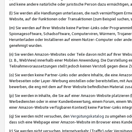
und keine andere natürliche oder juristische Person dazu ermächtigen, a
(l) Sie werden alle Handlungen unterlassen, die nach vernünftigem Erme
Website, auf der Funktionen oder Transaktionen (zum Beispiel suchen, s
(m) Sie werden auf Ihrer Website keine Partner-Links oder Programmin
Spionagesoftware, Schadsoftware, Computerviren, Würmern, Trojaner
Herunterladen oder Installieren auf einem Nutzer-Computer oder ande
genehmigt wurden.
(n) Sie werden Amazon-Websites oder Teile davon nicht auf Ihrer Websi
(z. B., WebView) innerhalb einer Mobilen Anwendung. Die Darstellung ein
Teilnahmevoraussetzungen stellt jedoch keinen Verstoß gegen diese Zif
(o) Sie werden keine Partner-Links oder andere Inhalte, die eine Am
Werbeseiten oder Layer-Werbung einstellen oder bereitstellen, mit Au
bewerben, die eng mit dem auf Ihrer Website befindlichen Material z
(p) Sie werden in Inhalte, die Sie auf einer Amazon-Website platzier
Werbediensten oder in einer Kundenbewertung, einem Forum, einem Wun
einer Amazon-Website verfügbaren Kontext) keine Partner-Links integr
(q) Sie werden nicht versuchen, den
Vergütungskatalog
zu umgehen oder
dass sich eine Webpage einer Amazon-Website im Browser eines Kunden 
(r) Sie werden nicht versuchen, Internetverkehr (Traffic) oder Vergü