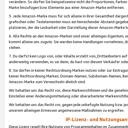
verändern. So dürfen Sie beispielsweise nicht die Proportionen, Farb
Marke hinzufügen bzw. Elemente aus einer Amazon-Marke entfernen.
5. Jede Amazon-Marke muss für sich alleine in ihrer Gesamtheit darge
grafischen oder Textelementen muss ein hinreichender Abstand gegebe
platzieren, der die Lesbarkeit oder Darstellung dieser Amazon-Marke b
6. Alle Rechte an den Amazon-Marken sind unser alleiniges Eigentum, 
kommt alleine uns zugute. Sie werden keine Handlungen vornehmen, 
stehen.
7. Du darfst kein Logo von, oder Inhalte erstellt von,
Drittanbietern au
anderweitig verwenden, es sei denn, du hast von diesem Verkäufer oder
8. Sie dürfen in keiner Rechtsordnung Marken nutzen oder zur Eintragu
keiner Rechtsordnung Marken, Domain-Namen, Subdomain-Namen, Benu
Amazon-Marke zum Verwechseln ähnlich sind.
Wir behalten uns das Recht vor, diese Markenrichtlinien und die gene
Einstellen einer Änderungsmitteilung oder überarbeiteter Markenricht
Wir behalten uns das Recht vor, gegen jede unbefugte Nutzung bzw. jede 
unserem alleinigen Ermessen angemessene Maßnahmen zu ergreifen.
IP-Lizenz- und Nutzungsan
Diese Lizenz regelt Ihre Nutzung von Programminhalten im Zusammen