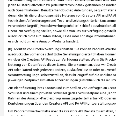
jeden Musterquellcode bzw. jede Musterbibliothek geltenden gesonder
auch Spezifikationen, Benutzerhandbücher, Anleitungen, Begleitmaterial
denen die für die ordnungsgemäße Nutzung von Creators API und PA A
technischen Anforderungen und Test- und Leistungskriterien (zusammen
verwendete Begriff „Produktwerbungsinhalte“ schließt ausdrücklich al
Lizenz zur Verfügung stellen, sowie alle von uns zur Verfügung gestel
ausdrücklich nicht auf Daten, Bilder, Texte oder sonstige Informatione
es sich nicht um eine Amazon-Website handelt.
(b) Abrufen von Produktwerbungsinhalten. Sie können Produkt-Werbein
ausdrückliche vorherige schriftliche Genehmigung erteilt haben, könn
wir über die Creators API Feeds zur Verfügung stellen. Wenn Sie Produk
Nutzung von Datenfeeds dieser Lizenz. Sie erkennen an, dass wir Creat
API oder Datenfeeds jederzeit ändern, auslaufen lassen oder neu veröffe
Verantwortung liegt, sicherzustellen, dass Ihr Zugriff auf die und Ihr
jeweiligen Zeitpunkt aktuellen Anforderungen (einschließlich dieser Liz
Zur Identifizierung Ihres Kontos und zum Stellen von Anfragen an Crea
Schlüssel und einem privaten Schlüssel (jedes Schlüsselpaar eine „Kon
Rahmen des Amazon-Partnerprogramms zugeteilte Partner-ID oder ein
Kontokennungen über den Creators API und PA API Kontoerstellungspro
Um Programmwerbeinhalte über die Creators API Dienste zu erhalten, m