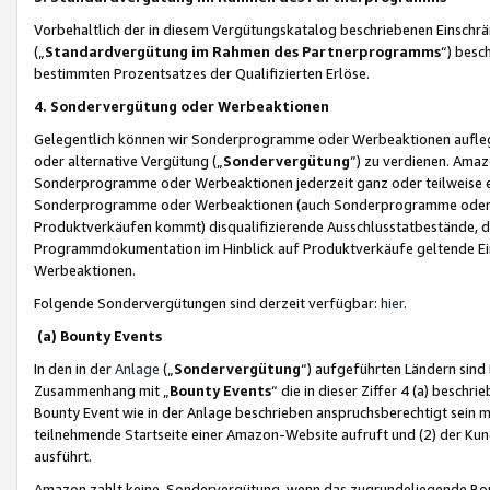
Vorbehaltlich der in diesem Vergütungskatalog beschriebenen Einschr
(„
Standardvergütung im Rahmen des Partnerprogramms
“) besc
bestimmten Prozentsatzes der Qualifizierten Erlöse.
4. Sondervergütung oder Werbeaktionen
Gelegentlich können wir Sonderprogramme oder Werbeaktionen auflegen,
oder alternative Vergütung („
Sondervergütung
”) zu verdienen. Amazo
Sonderprogramme oder Werbeaktionen jederzeit ganz oder teilweise einz
Sonderprogramme oder Werbeaktionen (auch Sonderprogramme oder We
Produktverkäufen kommt) disqualifizierende Ausschlusstatbestände, di
Programmdokumentation im Hinblick auf Produktverkäufe geltende E
Werbeaktionen.
Folgende Sondervergütungen sind derzeit verfügbar:
hier
.
(a) Bounty Events
In den in der
Anlage
(„
Sondervergütung
“) aufgeführten Ländern sind
Zusammenhang mit „
Bounty Events
“ die in dieser Ziffer 4 (a) besch
Bounty Event wie in der Anlage beschrieben anspruchsberechtigt sein mu
teilnehmende Startseite einer Amazon-Website aufruft und (2) der Kun
ausführt.
Amazon zahlt keine Sondervergütung, wenn das zugrundeliegende Boun