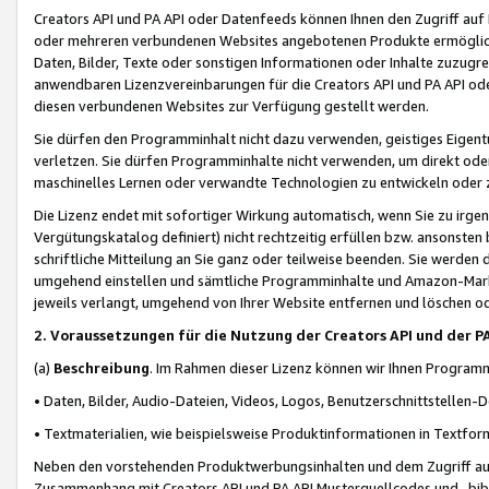
Creators API und PA API oder Datenfeeds können Ihnen den Zugriff auf D
oder mehreren verbundenen Websites angebotenen Produkte ermögliche
Daten, Bilder, Texte oder sonstigen Informationen oder Inhalte zuzugre
anwendbaren Lizenzvereinbarungen für die Creators API und PA API od
diesen verbundenen Websites zur Verfügung gestellt werden.
Sie dürfen den Programminhalt nicht dazu verwenden, geistiges Eigent
verletzen. Sie dürfen Programminhalte nicht verwenden, um direkt ode
maschinelles Lernen oder verwandte Technologien zu entwickeln oder zu
Die Lizenz endet mit sofortiger Wirkung automatisch, wenn Sie zu irg
Vergütungskatalog definiert) nicht rechtzeitig erfüllen bzw. ansonsten
schriftliche Mitteilung an Sie ganz oder teilweise beenden. Sie werden
umgehend einstellen und sämtliche Programminhalte und Amazon-Marke
jeweils verlangt, umgehend von Ihrer Website entfernen und löschen od
2. Voraussetzungen für die Nutzung der Creators API und der P
(a)
Beschreibung
. Im Rahmen dieser Lizenz können wir Ihnen Programmi
• Daten, Bilder, Audio-Dateien, Videos, Logos, Benutzerschnittstellen-
• Textmaterialien, wie beispielsweise Produktinformationen in Textfor
Neben den vorstehenden Produktwerbungsinhalten und dem Zugriff auf 
Zusammenhang mit Creators API und PA API Musterquellcodes und -bibli