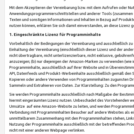
Mit dem Akzeptieren der Vereinbarung bzw. mit dem Aufrufen oder Nutz
Anwendungsprogrammierschnittstellen und anderer Tools (zusammen die
Texten und sonstigen Informationen und Inhalten in Bezug auf Produkte
nutzen können, erklären Sie sich damit einverstanden, an diese Lizenz 
1. Eingeschränkte Lizenz für Programminhalte
Vorbehaltlich der Bedingungen der Vereinbarung und ausschließlich z
Einhaltung der Vereinbarung (einschließlich dieser Lizenz und der ande
nicht übertragbare, nicht unterlizenzierbare, nicht exklusive, gebühren
anzuzeigen; (b) nur diejenigen der Amazon-Marken zu verwenden (wie in 
Programminhalte, ausschließlich auf Ihrer Website und in Übereinstimmu
API, Datenfeeds und Produkt-Werbeinhalte ausschließlich gemäß den Spe
Kopieren oder andere Verwenden von Programminhalten zugunsten Dri
Sammeln und Extrahieren von Daten. Zur Klarstellung: Zu den Program
Sie werden Programminhalte ausschließlich nach Maßgabe der Besti
hiermit eingeräumten Lizenz nutzen. Unbeschadet des Vorstehenden we
Umsätze auf eine Amazon-Website zu leiten, und werden Programminhal
Verbindung mit Programminhalten Besucher auf andere Websites als ein
unmittelbarem Zusammenhang mit den Programminhalten stehen, Links z
Nutzung der Programminhalte ausschließlich mit der betreffenden Pr
nicht mit einer anderen Webpage verlinken.