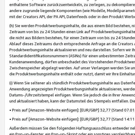
enthaltene Software zurückzuentwickeln, zu zerlegen, zu dekompilier
andere zugrunde liegende Komponenten (wie Modelle, Modellparameter
mit der Creators API, der PA API, Datenfeeds oder in den Produkt Werb
(h) Sie werden Produktwerbungsinhalte, die aus einem Bild bestehen, ni
Zeitraum von bis zu 24 Stunden einen Link auf Produktwerbungsinhalte
die nicht aus Bildern bestehen, für einen Zeitraum von bis zu 24 Stund
Ablauf dieses Zeitraums durch entsprechende Anfrage an die Creators 
Produktwerbungsinhalte aktualisieren und neu darstellen. Sofern wir Ih
Standardidentifikationsnummern (ASINs) für einen unbestimmten Zeitra
Kundenanwendung, dürfen unbeschadet des Vorstehenden Produktwerbu
Zwischenspeicher abgelegt werden. Auf unser Verlangen werden Sie un
die Produktwerbungsinhalte enthält oder nutzt, damit wir Ihre Einhalt
(i) Wenn Sie seltener als stündlich Produktwerbungsinhalte aus Datenfe
Anwendung angezeigten Produktwerbungsinhalte aktualisieren, werden 
Datums-/Uhrzeitstempel einfügen. Wenn Sie jedoch die in Ihrer Anwe
und aktualisiert haben, kann der Datumsteil des Stempels entfallen. Dies
• Preis auf [Amazon-Website einfügen]: [EUR/GBP] 32,77 (Stand 07.01.
• Preis auf [Amazon-Website einfügen]: [EUR/GBP] 32,77 (Stand 14:11 
Außerdem müssen Sie den folgenden Haftungsausschluss entweder neb
ein Pop-up-Fenster, ein Pop-up-Skript oder ein sonstiges vergleichba