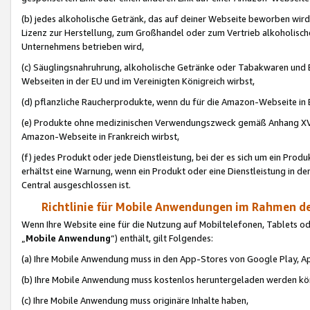
(b) jedes alkoholische Getränk, das auf deiner Webseite beworben wird
Lizenz zur Herstellung, zum Großhandel oder zum Vertrieb alkoholisch
Unternehmens betrieben wird,
(c) Säuglingsnahruhrung, alkoholische Getränke oder Tabakwaren und E
Webseiten in der EU und im Vereinigten Königreich wirbst,
(d) pflanzliche Raucherprodukte, wenn du für die Amazon-Webseite in B
(e) Produkte ohne medizinischen Verwendungszweck gemäß Anhang XVI 
Amazon-Webseite in Frankreich wirbst,
(f) jedes Produkt oder jede Dienstleistung, bei der es sich um ein Prod
erhältst eine Warnung, wenn ein Produkt oder eine Dienstleistung in de
Central ausgeschlossen ist.
Richtlinie für Mobile Anwendungen im Rahmen de
Wenn Ihre Website eine für die Nutzung auf Mobiltelefonen, Tablets 
„
Mobile Anwendung
“) enthält, gilt Folgendes:
(a) Ihre Mobile Anwendung muss in den App-Stores von Google Play, A
(b) Ihre Mobile Anwendung muss kostenlos heruntergeladen werden könn
(c) Ihre Mobile Anwendung muss originäre Inhalte haben,