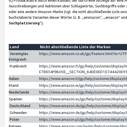
(c) Produktkäufe durch einen Kunden, der durch eine Anzeige auf eine 
Ausschreibungen und Auktionen über Schlagwörter, Suchbegriffe oder 
oder eine andere Amazon-Marke (vgl. die nicht abschließende Liste un
buchstabierte Varianten dieser Wörter (z. B. „ammazon“, „amaozn“ und „
Suchplatzierung
”);
Land
Nicht abschließende Liste der Marken
Vereinigtes
https://www.amazon.co.uk/gp/feature.html?ie=U
Königreich
Frankreich
https://www.amazon.fr/gp/help/customer/displa
E78834F9BA58__SECTION_64DE0ED1D744420E9
Italien
https://www.amazon.it/gp/help/customer/display
Irland
https://www.amazon.ie/gp/help/customer/displa
Niederlande
https://www.amazon.nl/gp/help/customer/display
Spanien
https://www.amazon.es/gp/help/customer/display
Deutschland
https://www.amazon.de/gp/help/customer/displa
Schweden
https://www.amazon.de/gp/help/customer/displa
Polen
https://www.amazon.pl/gp/help/customer/display
Belgien
https://www.amazon.com.be/gp/help/customer/d