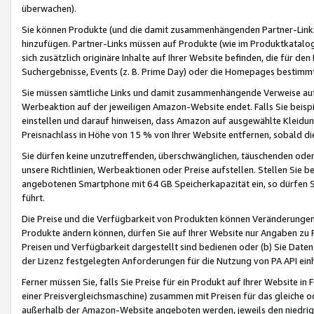
überwachen).
Sie können Produkte (und die damit zusammenhängenden Partner-Links)
hinzufügen. Partner-Links müssen auf Produkte (wie im Produktkatalog de
sich zusätzlich originäre Inhalte auf Ihrer Website befinden, die für 
Suchergebnisse, Events (z. B. Prime Day) oder die Homepages bestimmte
Sie müssen sämtliche Links und damit zusammenhängende Verweise auf z
Werbeaktion auf der jeweiligen Amazon-Website endet. Falls Sie beisp
einstellen und darauf hinweisen, dass Amazon auf ausgewählte Kleidun
Preisnachlass in Höhe von 15 % von Ihrer Website entfernen, sobald di
Sie dürfen keine unzutreffenden, überschwänglichen, täuschenden od
unsere Richtlinien, Werbeaktionen oder Preise aufstellen. Stellen Sie 
angebotenen Smartphone mit 64 GB Speicherkapazität ein, so dürfen S
führt.
Die Preise und die Verfügbarkeit von Produkten können Veränderungen 
Produkte ändern können, dürfen Sie auf Ihrer Website nur Angaben zu P
Preisen und Verfügbarkeit dargestellt sind bedienen oder (b) Sie Daten
der Lizenz festgelegten Anforderungen für die Nutzung von PA API einh
Ferner müssen Sie, falls Sie Preise für ein Produkt auf Ihrer Website in 
einer Preisvergleichsmaschine) zusammen mit Preisen für das gleiche o
außerhalb der Amazon-Website angeboten werden, jeweils den niedrigst