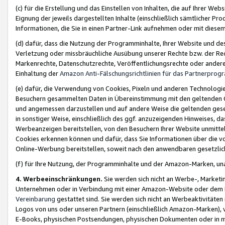
(c) für die Erstellung und das Einstellen von Inhalten, die auf Ihrer We
Eignung der jeweils dargestellten Inhalte (einschließlich sämtlicher 
Informationen, die Sie in einen Partner-Link aufnehmen oder mit diese
(d) dafür, dass die Nutzung der Programminhalte, Ihrer Website und des 
Verletzung oder missbräuchliche Ausübung unserer Rechte bzw. der Recht
Markenrechte, Datenschutzrechte, Veröffentlichungsrechte oder anderer
Einhaltung der
Amazon Anti-Fälschungsrichtlinien für das Partnerpro
(e) dafür, die Verwendung von Cookies, Pixeln und anderen Technologien
Besuchern gesammelten Daten in Übereinstimmung mit den geltenden Ge
und angemessen darzustellen und auf andere Weise die geltenden geset
in sonstiger Weise, einschließlich des ggf. anzuzeigenden Hinweises, d
Werbeanzeigen bereitstellen, von den Besuchern Ihrer Website unmitte
Cookies erkennen können und dafür, dass Sie Informationen über die v
Online-Werbung bereitstellen, soweit nach den anwendbaren gesetzlic
(f) für Ihre Nutzung, der Programminhalte und der Amazon-Marken, u
4. Werbeeinschränkungen.
Sie werden sich nicht an Werbe-, Market
Unternehmen oder in Verbindung mit einer Amazon-Website oder dem Pa
Vereinbarung
gestattet sind. Sie werden sich nicht an Werbeaktivitäten
Logos von uns oder unseren Partnern (einschließlich Amazon-Marken), 
E-Books, physischen Postsendungen, physischen Dokumenten oder in 