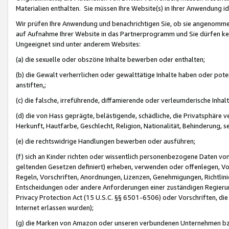
Materialien enthalten. Sie müssen Ihre Website(s) in Ihrer Anwendung ide
Wir prüfen Ihre Anwendung und benachrichtigen Sie, ob sie angenommen
auf Aufnahme Ihrer Website in das Partnerprogramm und Sie dürfen kei
Ungeeignet sind unter anderem Websites:
(a) die sexuelle oder obszöne Inhalte bewerben oder enthalten;
(b) die Gewalt verherrlichen oder gewalttätige Inhalte haben oder pot
anstiften,;
(c) die falsche, irreführende, diffamierende oder verleumderische Inha
(d) die von Hass geprägte, belästigende, schädliche, die Privatsphäre v
Herkunft, Hautfarbe, Geschlecht, Religion, Nationalität, Behinderung, 
(e) die rechtswidrige Handlungen bewerben oder ausführen;
(f) sich an Kinder richten oder wissentlich personenbezogene Daten vo
geltenden Gesetzen definiert) erheben, verwenden oder offenlegen, Vo
Regeln, Vorschriften, Anordnungen, Lizenzen, Genehmigungen, Richtlini
Entscheidungen oder andere Anforderungen einer zuständigen Regierung
Privacy Protection Act (15 U.S.C. §§ 6501-6506) oder Vorschriften, di
Internet erlassen wurden);
(g) die Marken von Amazon oder unseren verbundenen Unternehmen b