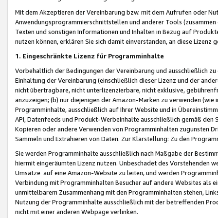
Mit dem Akzeptieren der Vereinbarung bzw. mit dem Aufrufen oder Nutz
Anwendungsprogrammierschnittstellen und anderer Tools (zusammen die
Texten und sonstigen Informationen und Inhalten in Bezug auf Produkte
nutzen können, erklären Sie sich damit einverstanden, an diese Lizenz 
1. Eingeschränkte Lizenz für Programminhalte
Vorbehaltlich der Bedingungen der Vereinbarung und ausschließlich z
Einhaltung der Vereinbarung (einschließlich dieser Lizenz und der ande
nicht übertragbare, nicht unterlizenzierbare, nicht exklusive, gebühren
anzuzeigen; (b) nur diejenigen der Amazon-Marken zu verwenden (wie in 
Programminhalte, ausschließlich auf Ihrer Website und in Übereinstimmu
API, Datenfeeds und Produkt-Werbeinhalte ausschließlich gemäß den Spe
Kopieren oder andere Verwenden von Programminhalten zugunsten Dri
Sammeln und Extrahieren von Daten. Zur Klarstellung: Zu den Program
Sie werden Programminhalte ausschließlich nach Maßgabe der Besti
hiermit eingeräumten Lizenz nutzen. Unbeschadet des Vorstehenden we
Umsätze auf eine Amazon-Website zu leiten, und werden Programminhal
Verbindung mit Programminhalten Besucher auf andere Websites als ein
unmittelbarem Zusammenhang mit den Programminhalten stehen, Links z
Nutzung der Programminhalte ausschließlich mit der betreffenden Pr
nicht mit einer anderen Webpage verlinken.