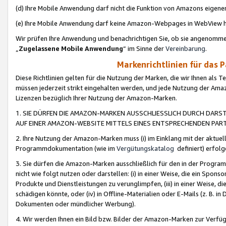
(d) Ihre Mobile Anwendung darf nicht die Funktion von Amazons eige
(e) Ihre Mobile Anwendung darf keine Amazon-Webpages in WebView 
Wir prüfen Ihre Anwendung und benachrichtigen Sie, ob sie angenomm
„
Zugelassene Mobile Anwendung
“ im Sinne der
Vereinbarung
.
Markenrichtlinien für das 
Diese Richtlinien gelten für die Nutzung der Marken, die wir Ihnen als 
müssen jederzeit strikt eingehalten werden, und jede Nutzung der Ama
Lizenzen bezüglich Ihrer Nutzung der Amazon-Marken.
1. SIE DÜRFEN DIE AMAZON-MARKEN AUSSCHLIESSLICH DURCH DARS
AUF EINER AMAZON-WEBSITE MITTELS EINES ENTSPRECHENDEN PART
2. Ihre Nutzung der Amazon-Marken muss (i) im Einklang mit der aktuells
Programmdokumentation (wie im
Vergütungskatalog
definiert) erfolg
3. Sie dürfen die Amazon-Marken ausschließlich für den in der Progr
nicht wie folgt nutzen oder darstellen: (i) in einer Weise, die ein Spo
Produkte und Dienstleistungen zu verunglimpfen, (iii) in einer Weise
schädigen könnte, oder (iv) in Offline-Materialien oder E-Mails (z. B.
Dokumenten oder mündlicher Werbung).
4. Wir werden Ihnen ein Bild bzw. Bilder der Amazon-Marken zur Verfüg