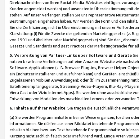
Direktnachrichten von Ihren Social-Media-Websites einfügen. vorausg
Kunden angemeldet werden) und ansonsten in Übereinstimmung mit der
stehen. Auf unser Verlangen stellen Sie uns repräsentative Mustermater
Bestimmungen eingehalten haben. Wir werden die Form und den Inhalt, di
Sie die Zertifizierung nicht in Übereinstimmung mit unserer Aufforderu
Klarstellung: (i) Für die Zwecke der geltenden Marketinggesetze (z. 
von 1991 und ähnlicher oder Nachfolgegesetze) sind Sie der „Absender“ j
Gesetze und Standards und Best Practices der Marketingbranche für 
5. Verbreitung von Partner-Links über Software und Geräte
Sie
nutzen bzw. keine Verlinkungen auf eine Amazon-Website wie nachsteh
Software-Applikationen (z. B. Browser Plug-ins, Browser Helper Objec
ein Endnutzer installieren und ausführen kann) und Geräten, einschlie
Zugelassenen Mobilen Anwendungen); oder (b) im Zusammenhang mit bzw.
Satellitenempfangsgeräte, Streaming-Video-Playern, Blu-Ray-Playern 
Viera Cast oder Vizio Internet Apps). Sie werden ohne ausdrückliche v
Entwicklung von Modellen des maschinellen Lernens oder verwandter 
6. Inhalte auf Ihrer Website
. Sie tragen die ausschließliche Verantwo
(a) Sie werden Programminhalte in keiner Weise ergänzen, löschen oder
Informationen; Sie dürfen aus einer Bilddatei bestehende Programminhal
erhalten bleiben bzw. aus Text bestehende Programminhalte so kürzen, 
Kürzung nicht sachlich falsch oder irreführend wird. Einige Arten von L