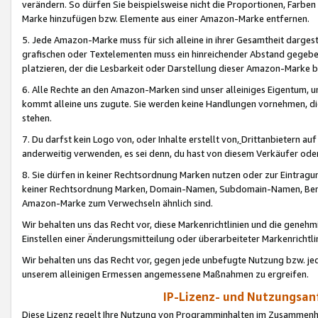
verändern. So dürfen Sie beispielsweise nicht die Proportionen, Farb
Marke hinzufügen bzw. Elemente aus einer Amazon-Marke entfernen.
5. Jede Amazon-Marke muss für sich alleine in ihrer Gesamtheit darge
grafischen oder Textelementen muss ein hinreichender Abstand gegebe
platzieren, der die Lesbarkeit oder Darstellung dieser Amazon-Marke b
6. Alle Rechte an den Amazon-Marken sind unser alleiniges Eigentum, 
kommt alleine uns zugute. Sie werden keine Handlungen vornehmen, 
stehen.
7. Du darfst kein Logo von, oder Inhalte erstellt von,
Drittanbietern au
anderweitig verwenden, es sei denn, du hast von diesem Verkäufer oder
8. Sie dürfen in keiner Rechtsordnung Marken nutzen oder zur Eintragu
keiner Rechtsordnung Marken, Domain-Namen, Subdomain-Namen, Benu
Amazon-Marke zum Verwechseln ähnlich sind.
Wir behalten uns das Recht vor, diese Markenrichtlinien und die gene
Einstellen einer Änderungsmitteilung oder überarbeiteter Markenricht
Wir behalten uns das Recht vor, gegen jede unbefugte Nutzung bzw. jede 
unserem alleinigen Ermessen angemessene Maßnahmen zu ergreifen.
IP-Lizenz- und Nutzungsan
Diese Lizenz regelt Ihre Nutzung von Programminhalten im Zusammen