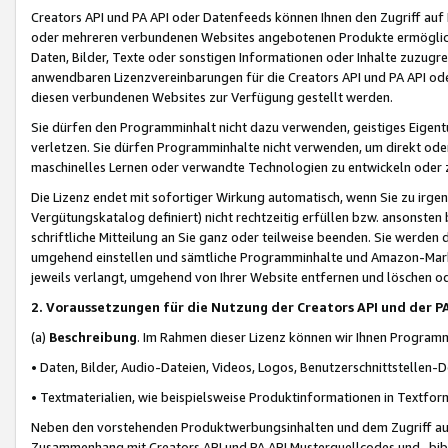
Creators API und PA API oder Datenfeeds können Ihnen den Zugriff auf D
oder mehreren verbundenen Websites angebotenen Produkte ermögliche
Daten, Bilder, Texte oder sonstigen Informationen oder Inhalte zuzugre
anwendbaren Lizenzvereinbarungen für die Creators API und PA API od
diesen verbundenen Websites zur Verfügung gestellt werden.
Sie dürfen den Programminhalt nicht dazu verwenden, geistiges Eigent
verletzen. Sie dürfen Programminhalte nicht verwenden, um direkt ode
maschinelles Lernen oder verwandte Technologien zu entwickeln oder zu
Die Lizenz endet mit sofortiger Wirkung automatisch, wenn Sie zu irg
Vergütungskatalog definiert) nicht rechtzeitig erfüllen bzw. ansonsten
schriftliche Mitteilung an Sie ganz oder teilweise beenden. Sie werden
umgehend einstellen und sämtliche Programminhalte und Amazon-Marke
jeweils verlangt, umgehend von Ihrer Website entfernen und löschen od
2. Voraussetzungen für die Nutzung der Creators API und der P
(a)
Beschreibung
. Im Rahmen dieser Lizenz können wir Ihnen Programmi
• Daten, Bilder, Audio-Dateien, Videos, Logos, Benutzerschnittstellen-
• Textmaterialien, wie beispielsweise Produktinformationen in Textfor
Neben den vorstehenden Produktwerbungsinhalten und dem Zugriff auf 
Zusammenhang mit Creators API und PA API Musterquellcodes und -bibli