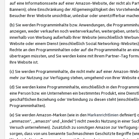
auf eine Informationsseite auf einer Amazon-Website, der nicht als Part
Bannern); ohne Einschränkung der Allgemeingültigkeit des Vorstehende
Besucher Ihrer Website unsichtbar, unlesbar oder unentzifferbar mache
(b) Sie werden Programminhalte bzw. Anwendungen, die Programminhalt
anzeigen, weder verkaufen noch weiterverkaufen, weitergeben, unterli
innerhalb von Werbung außerhalb Ihrer Website (einschließlich Werbun
Website oder einem Dienst (einschließlich Social Networking-Website
Rechte an den Programminhalten oder auf die Programminhalte an eine a
übertragen müssten, und Sie werden keine mit Ihrem Partner-Tag formati
Ihre Website ist.
(c) Sie werden Programminhalte, die nicht mehr auf einer Amazon-Websit
mehr zur Nutzung zur Verfügung stehen, umgehend von Ihrer Website e
(d) Sie werden keine Programminhalte, einschließlich in den Programmin
eine Person bzw. ein Unternehmen ein bestimmtes Produkt, eine Dienstle
geschäftlichen Beziehung oder Verbindung zu diesen steht (einschließli
Programminhalten).
(e) Sie werden Amazon-Marken (wie in den
Markenrichtlinien
definiert) 
„ammazon“, „amaozn“ und „kindel“) nicht zwecks Nutzung in einer Suc
Versuch unternehmen). Zusätzlich zu sonstigen Amazon zur Verfügung 
sorgen, dass von uns benannte Suchmaschinen Geschützte Begriffe (wie 