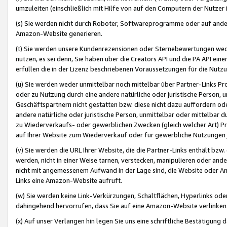
umzuleiten (einschließlich mit Hilfe von auf den Computern der Nutzer i
(s) Sie werden nicht durch Roboter, Softwareprogramme oder auf andere
Amazon-Website generieren.
(t) Sie werden unsere Kundenrezensionen oder Sternebewertungen wed
nutzen, es sei denn, Sie haben über die Creators API und die PA API e
erfüllen die in der Lizenz beschriebenen Voraussetzungen für die Nutzu
(u) Sie werden weder unmittelbar noch mittelbar über Partner-Links P
oder zu Nutzung durch eine andere natürliche oder juristische Person,
Geschäftspartnern nicht gestatten bzw. diese nicht dazu auffordern od
andere natürliche oder juristische Person, unmittelbar oder mittelbar
zu Wiederverkaufs- oder gewerblichen Zwecken (gleich welcher Art) 
auf Ihrer Website zum Wiederverkauf oder für gewerbliche Nutzungen 
(v) Sie werden die URL Ihrer Website, die die Partner-Links enthält b
werden, nicht in einer Weise tarnen, verstecken, manipulieren oder and
nicht mit angemessenem Aufwand in der Lage sind, die Website oder A
Links eine Amazon-Website aufruft.
(w) Sie werden keine Link-Verkürzungen, Schaltflächen, Hyperlinks ode
dahingehend hervorrufen, dass Sie auf eine Amazon-Website verlinken
(x) Auf unser Verlangen hin legen Sie uns eine schriftliche Bestätigung