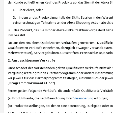
der Kunde schließt einen Kauf des Produkts ab, das Sie mit der Alexa 
C. über Alexa, oder
D. indem er das Produkt innerhalb der Skills Session in den Waren
seiner erstmaligen Teilnahme an der Alexa Shopping Action abschlie
iii. das Produkt, das Sie mit der Alexa-Einkaufsaktion vorgestellt ha
ihm bezahlt.
Die aus den einzelnen Qualifizierten Verkäufen generierten „
Qualifizi
Qualifizierten Verkäufe einnehmen, abzüglich etwaiger Versandkosten
Mehrwertsteuer), Servicegebühren, Gutschriften, Preisnachlässe, Bear
2. Ausgeschlossene Verkäufe
Unbeschadet des Vorstehenden gelten Qualifizierte Verkäufe nicht als
Vergütungskatalog für das Partnerprogramm oder andere Bestimmungen,
wir jeweils für das Partnerprogramm festlegen, einschließlich der jewe
„
Programmdokumentation
“).
Ferner gelten folgende Verkäufe, die andernfalls Qualifizierte Verkä
(a) Produktkäufe, die nach Beendigung Ihrer
Vereinbarung
erfolgen;
(b) Produktbestellungen, bei denen eine Stornierung, Rückgabe oder R