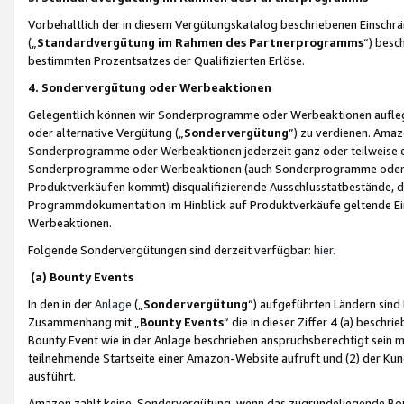
Vorbehaltlich der in diesem Vergütungskatalog beschriebenen Einschr
(„
Standardvergütung im Rahmen des Partnerprogramms
“) besc
bestimmten Prozentsatzes der Qualifizierten Erlöse.
4. Sondervergütung oder Werbeaktionen
Gelegentlich können wir Sonderprogramme oder Werbeaktionen auflegen,
oder alternative Vergütung („
Sondervergütung
”) zu verdienen. Amazo
Sonderprogramme oder Werbeaktionen jederzeit ganz oder teilweise einz
Sonderprogramme oder Werbeaktionen (auch Sonderprogramme oder We
Produktverkäufen kommt) disqualifizierende Ausschlusstatbestände, di
Programmdokumentation im Hinblick auf Produktverkäufe geltende E
Werbeaktionen.
Folgende Sondervergütungen sind derzeit verfügbar:
hier
.
(a) Bounty Events
In den in der
Anlage
(„
Sondervergütung
“) aufgeführten Ländern sind
Zusammenhang mit „
Bounty Events
“ die in dieser Ziffer 4 (a) besch
Bounty Event wie in der Anlage beschrieben anspruchsberechtigt sein mu
teilnehmende Startseite einer Amazon-Website aufruft und (2) der Kun
ausführt.
Amazon zahlt keine Sondervergütung, wenn das zugrundeliegende Boun