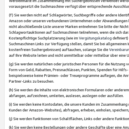
Werbeinhalte im Zusammenhang mit Suchergebnissen verwendet werden,
vorausgesetzt die Suchmaschine verfügt über entsprechende Ausschlu
(f) Sie werden nicht auf Schlagwörter, Suchbegriffe oder andere Ident
Amazon oder unseren verbundenen Unternehmen oder Abwandlungen bzw
nicht abschließende Liste unserer Marken entnehmen Sie bitte der Nich
Schlagwortauktionen auf Suchmaschinen teilnehmen, wenn die sich da
Kostenpflichtige Suchplatzierung (wie im
Vergütungskatalog
definiert
Suchmaschinen Links zur Verfügung stellen, damit Sie bei allgemeinen I
kostenfreien Suchergebnissen) auftauchen, solange Sie die
Vereinbaru
auf Ihre Website leiten und nicht unmittelbar oder mittelbar über eine
(g) Sie werden natürlichen oder juristischen Personen für die Nutzung 
Form von Geld, Rabatten, Preisnachlässen, Punkten, Spenden für Hilfs
beispielsweise keine Prämien- oder Treueprogramme auflegen, die Anrei
Partner-Links zu besuchen.
(h) Sie werden die Inhalte von elektronischen Formularen oder anderem M
abfangen, aufzeichnen, umleiten, auslesen, auslegen oder ausfüllen.
(i) Sie werden keine Kontodaten, die unsere Kunden im Zusammenhang 
Kunden der Amazon-Websites), abfragen, erheben, einholen, speichern,
(j) Sie werden Funktionen von Schaltflächen, Links oder andere Funkti
(k) Sie werden keine Bestellungen oder andere Geschäfte über eine Ama