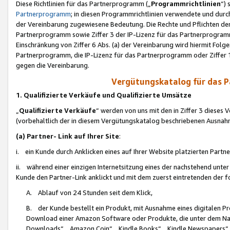
Diese Richtlinien für das Partnerprogramm („
Programmrichtlinien
“)
Partnerprogramm
; in diesen Programmrichtlinien verwendete und durch
der Vereinbarung zugewiesene Bedeutung. Die Rechte und Pflichten de
Partnerprogramm sowie Ziffer 3 der IP-Lizenz für das Partnerprogram
Einschränkung von Ziffer 6 Abs. (a) der Vereinbarung wird hiermit Fol
Partnerprogramm, die IP-Lizenz für das Partnerprogramm oder Ziffer 1
gegen die Vereinbarung.
Vergütungskatalog für das 
1. Qualifizierte Verkäufe und Qualifizierte Umsätze
„
Qualifizierte Verkäufe
“ werden von uns mit den in Ziffer 3 diese
(vorbehaltlich der in diesem Vergütungskatalog beschriebenen Ausnah
(a) Partner- Link auf Ihrer Site
:
i. ein Kunde durch Anklicken eines auf Ihrer Website platzierten Part
ii. während einer einzigen Internetsitzung eines der nachstehend unter (i)
Kunde den Partner-Link anklickt und mit dem zuerst eintretenden der f
A. Ablauf von 24 Stunden seit dem Klick,
B. der Kunde bestellt ein Produkt, mit Ausnahme eines digitalen P
Download einer Amazon Software oder Produkte, die unter dem N
Downloads“, „Amazon Coin“, „Kindle Books“, „Kindle Newspapers“, „