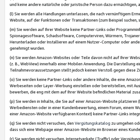
und keine andere natürliche oder juristische Person dazu ermächtigen, a
(l) Sie werden alle Handlungen unterlassen, die nach vernünftigem Erme
Website, auf der Funktionen oder Transaktionen (zum Beispiel suchen, s
(m) Sie werden auf Ihrer Website keine Partner-Links oder Programmin
Spionagesoftware, Schadsoftware, Computerviren, Würmern, Trojaner
Herunterladen oder Installieren auf einem Nutzer-Computer oder ande
genehmigt wurden.
(n) Sie werden Amazon-Websites oder Teile davon nicht auf Ihrer Websi
(z. B., WebView) innerhalb einer Mobilen Anwendung. Die Darstellung ein
Teilnahmevoraussetzungen stellt jedoch keinen Verstoß gegen diese Zif
(o) Sie werden keine Partner-Links oder andere Inhalte, die eine Am
Werbeseiten oder Layer-Werbung einstellen oder bereitstellen, mit Au
bewerben, die eng mit dem auf Ihrer Website befindlichen Material z
(p) Sie werden in Inhalte, die Sie auf einer Amazon-Website platzier
Werbediensten oder in einer Kundenbewertung, einem Forum, einem Wun
einer Amazon-Website verfügbaren Kontext) keine Partner-Links integr
(q) Sie werden nicht versuchen, den
Vergütungskatalog
zu umgehen oder
dass sich eine Webpage einer Amazon-Website im Browser eines Kunden 
(r) Sie werden nicht versuchen, Internetverkehr (Traffic) oder Vergü