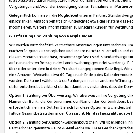
(beispielsweise durch Manipulation oder Kombination von Attributions-
Vergütungen und/oder der Beendigung deiner Teilnahme am Partnerp
Gelegentlich können wir die Möglichkeit unserer Partner, Standardv
einschränken. Amazon behält sich (ungeachtet etwaiger Fristen) das Re
modifizieren. Weitere Informationen zu Einschränkungen für Vergütung
6. Erfassung und Zahlung von Vergütungen
Wir werden wirtschaftlich vertretbare Anstrengungen unternehmen, um 
Nachverfolgung zu ermöglichen und unsere Berichte zu erstellen und di
diesem Monat verdient hast, zusammengefasst sind. Standardvergütung
auf den nächsten Betrag in der Landeswährung gerundet werden (z. B. C
über oder unter dem in deiner Preiskarte angegebenen Satz liegt. Wir
eine Amazon-Webseite etwa 60 Tage nach Ende jedes Kalendermonats, i
wurden. Du kannst wählen, ob du Zahlungen in einer anderen Währung
dafür entscheidest, erklärst du dich damit einverstanden, dass die K
Option 1: Zahlung per Überweisung.
Wir überweisen Ihre Vergütung dir
Namen der Bank, die Kontonummer, den Namen des Kontoinhabers bzw. a
erforderlich) nennen. Sollten Sie sich für diese Option entscheiden, be
fällige Gesamtbetrag den in der
Übersicht Mindestauszahlungsbet
Option 2: Zahlung per Amazon-Geschenkgutschein.
Wir übersenden Ihne
Partnerkonto genannte Haupt-E-Mail-Adresse. Diese Geschenkgutschei