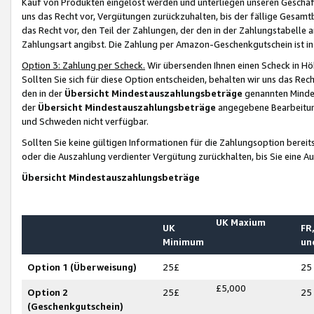
Kauf von Produkten eingelöst werden und unterliegen unseren Geschäf
uns das Recht vor, Vergütungen zurückzuhalten, bis der fällige Gesamt
das Recht vor, den Teil der Zahlungen, der den in der Zahlungstabelle 
Zahlungsart angibst. Die Zahlung per Amazon-Geschenkgutschein ist in
Option 3: Zahlung per Scheck.
Wir übersenden Ihnen einen Scheck in Höh
Sollten Sie sich für diese Option entscheiden, behalten wir uns das Rec
den in der
Übersicht Mindestauszahlungsbeträge
genannten Mindest
der
Übersicht Mindestauszahlungsbeträge
angegebene Bearbeitung
und Schweden nicht verfügbar.
Sollten Sie keine gültigen Informationen für die Zahlungsoption bereit
oder die Auszahlung verdienter Vergütung zurückhalten, bis Sie eine A
Übersicht Mindestauszahlungsbeträge
UK Maxium
UK
FR,
Minimum
un
Option 1 (Überweisung)
25£
25
£5,000
Option 2
25£
25
(Geschenkgutschein)