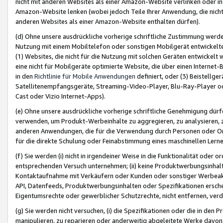
nicht mit anderen Websites als einer Amazon-Website verlinken oder i
Amazon-Website lenken (wobei jedoch Teile Ihrer Anwendung, die nich
anderen Websites als einer Amazon-Website enthalten dürfen).
(d) Ohne unsere ausdrückliche vorherige schriftliche Zustimmung werd
Nutzung mit einem Mobiltelefon oder sonstigen Mobilgerät entwickelt
(1) Websites, die nicht für die Nutzung mit solchen Geräten entwickelt
eine nicht für Mobilgeräte optimierte Website, die über einen Interne
in den
Richtlinie für Mobile Anwendungen
definiert, oder (3) Beistellge
Satellitenempfangsgeräte, Streaming-Video-Player, Blu-Ray-Player ode
Cast oder Vizio Internet-Apps).
(e) Ohne unsere ausdrückliche vorherige schriftliche Genehmigung dürfe
verwenden, um Produkt-Werbeinhalte zu aggregieren, zu analysieren, 
anderen Anwendungen, die für die Verwendung durch Personen oder Or
für die direkte Schulung oder Feinabstimmung eines maschinellen Lern
(f) Sie werden (i) nicht in irgendeiner Weise in die Funktionalität ode
entsprechenden Versuch unternehmen; (ii) keine Produktwerbungsinha
Kontaktaufnahme mit Verkäufern oder Kunden oder sonstiger Werbeaktiv
API, Datenfeeds, Produktwerbungsinhalten oder Spezifikationen erschei
Eigentumsrechte oder gewerblicher Schutzrechte, nicht entfernen, verd
(g) Sie werden nicht versuchen, (i) die Spezifikationen oder die in de
manipulieren, zu reparieren oder anderweitig abgeleitete Werke davon z