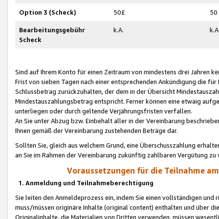
Option 3 (Scheck)
50£
50
Bearbeitungsgebühr
k.A.
k.A
Scheck
Sind auf Ihrem Konto für einen Zeitraum von mindestens drei Jahren kein
Frist von sieben Tagen nach einer entsprechenden Ankündigung die für
Schlussbetrag zurückzuhalten, der dem in der Übersicht Mindestausz
Mindestauszahlungsbetrag entspricht. Ferner können eine etwaig aufg
unterliegen oder durch geltende Verjährungsfristen verfallen.
An Sie unter Abzug bzw. Einbehalt aller in der Vereinbarung beschrieb
Ihnen gemäß der Vereinbarung zustehenden Beträge dar.
Sollten Sie, gleich aus welchem Grund, eine Überschusszahlung erhalte
an Sie im Rahmen der Vereinbarung zukünftig zahlbaren Vergütung zu 
Voraussetzungen für die Teilnahme a
1. Anmeldung und Teilnahmeberechtigung
Sie leiten den Anmeldeprozess ein, indem Sie einen vollständigen und 
muss/müssen originäre Inhalte (original content) enthalten und über d
Originalinhalte, die Materialien von Dritten verwenden, müssen wese