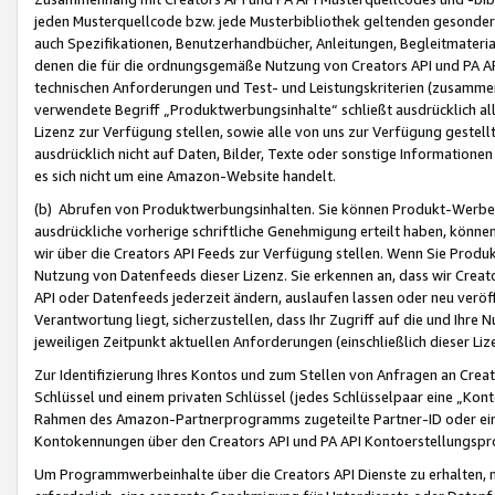
jeden Musterquellcode bzw. jede Musterbibliothek geltenden gesonder
auch Spezifikationen, Benutzerhandbücher, Anleitungen, Begleitmaterial
denen die für die ordnungsgemäße Nutzung von Creators API und PA A
technischen Anforderungen und Test- und Leistungskriterien (zusammen
verwendete Begriff „Produktwerbungsinhalte“ schließt ausdrücklich al
Lizenz zur Verfügung stellen, sowie alle von uns zur Verfügung gestel
ausdrücklich nicht auf Daten, Bilder, Texte oder sonstige Informatione
es sich nicht um eine Amazon-Website handelt.
(b) Abrufen von Produktwerbungsinhalten. Sie können Produkt-Werbein
ausdrückliche vorherige schriftliche Genehmigung erteilt haben, könn
wir über die Creators API Feeds zur Verfügung stellen. Wenn Sie Produk
Nutzung von Datenfeeds dieser Lizenz. Sie erkennen an, dass wir Creat
API oder Datenfeeds jederzeit ändern, auslaufen lassen oder neu veröffe
Verantwortung liegt, sicherzustellen, dass Ihr Zugriff auf die und Ihr
jeweiligen Zeitpunkt aktuellen Anforderungen (einschließlich dieser Liz
Zur Identifizierung Ihres Kontos und zum Stellen von Anfragen an Crea
Schlüssel und einem privaten Schlüssel (jedes Schlüsselpaar eine „Kon
Rahmen des Amazon-Partnerprogramms zugeteilte Partner-ID oder ein
Kontokennungen über den Creators API und PA API Kontoerstellungspro
Um Programmwerbeinhalte über die Creators API Dienste zu erhalten, m