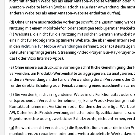
nicht mit anderen Websites als einer Amazon-Website verlinken oder i
Amazon-Website lenken (wobei jedoch Teile Ihrer Anwendung, die nich
anderen Websites als einer Amazon-Website enthalten dürfen).
(d) Ohne unsere ausdrückliche vorherige schriftliche Zustimmung werd
Nutzung mit einem Mobiltelefon oder sonstigen Mobilgerät entwickelt
(1) Websites, die nicht für die Nutzung mit solchen Geräten entwickelt
eine nicht für Mobilgeräte optimierte Website, die über einen Interne
in den
Richtlinie für Mobile Anwendungen
definiert, oder (3) Beistellge
Satellitenempfangsgeräte, Streaming-Video-Player, Blu-Ray-Player ode
Cast oder Vizio Internet-Apps).
(e) Ohne unsere ausdrückliche vorherige schriftliche Genehmigung dürfe
verwenden, um Produkt-Werbeinhalte zu aggregieren, zu analysieren, 
anderen Anwendungen, die für die Verwendung durch Personen oder Or
für die direkte Schulung oder Feinabstimmung eines maschinellen Lern
(f) Sie werden (i) nicht in irgendeiner Weise in die Funktionalität ode
entsprechenden Versuch unternehmen; (ii) keine Produktwerbungsinha
Kontaktaufnahme mit Verkäufern oder Kunden oder sonstiger Werbeaktiv
API, Datenfeeds, Produktwerbungsinhalten oder Spezifikationen erschei
Eigentumsrechte oder gewerblicher Schutzrechte, nicht entfernen, verd
(g) Sie werden nicht versuchen, (i) die Spezifikationen oder die in de
manipulieren, zu reparieren oder anderweitig abgeleitete Werke davon z