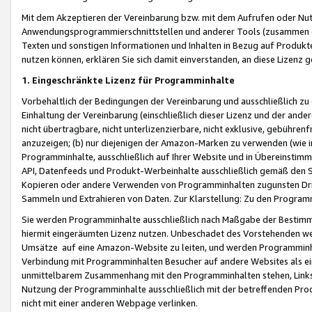
Mit dem Akzeptieren der Vereinbarung bzw. mit dem Aufrufen oder Nutz
Anwendungsprogrammierschnittstellen und anderer Tools (zusammen die
Texten und sonstigen Informationen und Inhalten in Bezug auf Produkte
nutzen können, erklären Sie sich damit einverstanden, an diese Lizenz 
1. Eingeschränkte Lizenz für Programminhalte
Vorbehaltlich der Bedingungen der Vereinbarung und ausschließlich z
Einhaltung der Vereinbarung (einschließlich dieser Lizenz und der ande
nicht übertragbare, nicht unterlizenzierbare, nicht exklusive, gebühren
anzuzeigen; (b) nur diejenigen der Amazon-Marken zu verwenden (wie in 
Programminhalte, ausschließlich auf Ihrer Website und in Übereinstimmu
API, Datenfeeds und Produkt-Werbeinhalte ausschließlich gemäß den Spe
Kopieren oder andere Verwenden von Programminhalten zugunsten Dri
Sammeln und Extrahieren von Daten. Zur Klarstellung: Zu den Program
Sie werden Programminhalte ausschließlich nach Maßgabe der Besti
hiermit eingeräumten Lizenz nutzen. Unbeschadet des Vorstehenden we
Umsätze auf eine Amazon-Website zu leiten, und werden Programminhal
Verbindung mit Programminhalten Besucher auf andere Websites als ein
unmittelbarem Zusammenhang mit den Programminhalten stehen, Links z
Nutzung der Programminhalte ausschließlich mit der betreffenden Pr
nicht mit einer anderen Webpage verlinken.