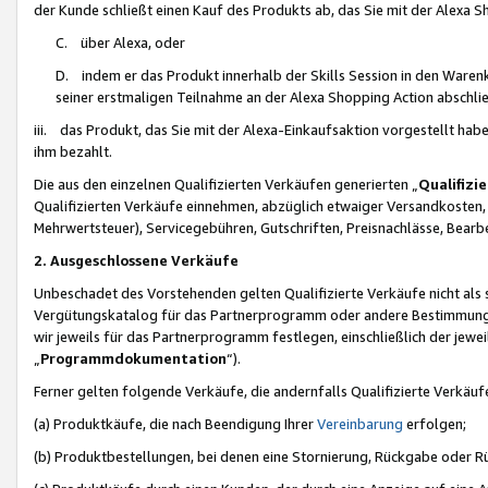
der Kunde schließt einen Kauf des Produkts ab, das Sie mit der Alexa 
C. über Alexa, oder
D. indem er das Produkt innerhalb der Skills Session in den Waren
seiner erstmaligen Teilnahme an der Alexa Shopping Action abschlie
iii. das Produkt, das Sie mit der Alexa-Einkaufsaktion vorgestellt ha
ihm bezahlt.
Die aus den einzelnen Qualifizierten Verkäufen generierten „
Qualifizi
Qualifizierten Verkäufe einnehmen, abzüglich etwaiger Versandkosten
Mehrwertsteuer), Servicegebühren, Gutschriften, Preisnachlässe, Bear
2. Ausgeschlossene Verkäufe
Unbeschadet des Vorstehenden gelten Qualifizierte Verkäufe nicht als
Vergütungskatalog für das Partnerprogramm oder andere Bestimmungen,
wir jeweils für das Partnerprogramm festlegen, einschließlich der jewe
„
Programmdokumentation
“).
Ferner gelten folgende Verkäufe, die andernfalls Qualifizierte Verkä
(a) Produktkäufe, die nach Beendigung Ihrer
Vereinbarung
erfolgen;
(b) Produktbestellungen, bei denen eine Stornierung, Rückgabe oder R