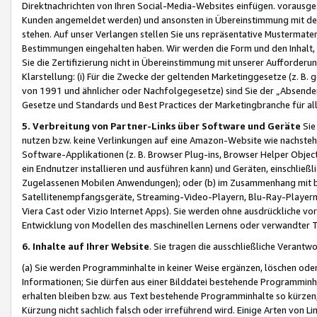
Direktnachrichten von Ihren Social-Media-Websites einfügen. vorausg
Kunden angemeldet werden) und ansonsten in Übereinstimmung mit der
stehen. Auf unser Verlangen stellen Sie uns repräsentative Mustermater
Bestimmungen eingehalten haben. Wir werden die Form und den Inhalt, di
Sie die Zertifizierung nicht in Übereinstimmung mit unserer Aufforderu
Klarstellung: (i) Für die Zwecke der geltenden Marketinggesetze (z. 
von 1991 und ähnlicher oder Nachfolgegesetze) sind Sie der „Absender“ j
Gesetze und Standards und Best Practices der Marketingbranche für 
5. Verbreitung von Partner-Links über Software und Geräte
Sie
nutzen bzw. keine Verlinkungen auf eine Amazon-Website wie nachsteh
Software-Applikationen (z. B. Browser Plug-ins, Browser Helper Objec
ein Endnutzer installieren und ausführen kann) und Geräten, einschlie
Zugelassenen Mobilen Anwendungen); oder (b) im Zusammenhang mit bzw.
Satellitenempfangsgeräte, Streaming-Video-Playern, Blu-Ray-Playern 
Viera Cast oder Vizio Internet Apps). Sie werden ohne ausdrückliche v
Entwicklung von Modellen des maschinellen Lernens oder verwandter 
6. Inhalte auf Ihrer Website
. Sie tragen die ausschließliche Verantwo
(a) Sie werden Programminhalte in keiner Weise ergänzen, löschen oder
Informationen; Sie dürfen aus einer Bilddatei bestehende Programminhal
erhalten bleiben bzw. aus Text bestehende Programminhalte so kürzen, 
Kürzung nicht sachlich falsch oder irreführend wird. Einige Arten von L