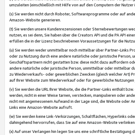
umzuleiten (einschließlich mit Hilfe von auf den Computern der Nutzer i
(s) Sie werden nicht durch Roboter, Softwareprogramme oder auf andere
Amazon-Website generieren.
(t) Sie werden unsere Kundenrezensionen oder Sternebewertungen wed
nutzen, es sei denn, Sie haben über die Creators API und die PA API e
erfüllen die in der Lizenz beschriebenen Voraussetzungen für die Nutzu
(u) Sie werden weder unmittelbar noch mittelbar über Partner-Links P
oder zu Nutzung durch eine andere natürliche oder juristische Person,
Geschäftspartnern nicht gestatten bzw. diese nicht dazu auffordern od
andere natürliche oder juristische Person, unmittelbar oder mittelbar
zu Wiederverkaufs- oder gewerblichen Zwecken (gleich welcher Art) 
auf Ihrer Website zum Wiederverkauf oder für gewerbliche Nutzungen 
(v) Sie werden die URL Ihrer Website, die die Partner-Links enthält b
werden, nicht in einer Weise tarnen, verstecken, manipulieren oder and
nicht mit angemessenem Aufwand in der Lage sind, die Website oder A
Links eine Amazon-Website aufruft.
(w) Sie werden keine Link-Verkürzungen, Schaltflächen, Hyperlinks ode
dahingehend hervorrufen, dass Sie auf eine Amazon-Website verlinken
(x) Auf unser Verlangen hin legen Sie uns eine schriftliche Bestätigung