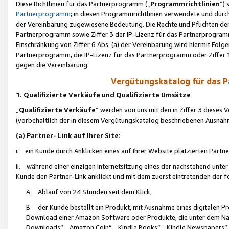
Diese Richtlinien für das Partnerprogramm („
Programmrichtlinien
“)
Partnerprogramm
; in diesen Programmrichtlinien verwendete und durch
der Vereinbarung zugewiesene Bedeutung. Die Rechte und Pflichten de
Partnerprogramm sowie Ziffer 3 der IP-Lizenz für das Partnerprogram
Einschränkung von Ziffer 6 Abs. (a) der Vereinbarung wird hiermit Fol
Partnerprogramm, die IP-Lizenz für das Partnerprogramm oder Ziffer 1
gegen die Vereinbarung.
Vergütungskatalog für das 
1. Qualifizierte Verkäufe und Qualifizierte Umsätze
„
Qualifizierte Verkäufe
“ werden von uns mit den in Ziffer 3 diese
(vorbehaltlich der in diesem Vergütungskatalog beschriebenen Ausnah
(a) Partner- Link auf Ihrer Site
:
i. ein Kunde durch Anklicken eines auf Ihrer Website platzierten Part
ii. während einer einzigen Internetsitzung eines der nachstehend unter (i)
Kunde den Partner-Link anklickt und mit dem zuerst eintretenden der f
A. Ablauf von 24 Stunden seit dem Klick,
B. der Kunde bestellt ein Produkt, mit Ausnahme eines digitalen P
Download einer Amazon Software oder Produkte, die unter dem N
Downloads“, „Amazon Coin“, „Kindle Books“, „Kindle Newspapers“, „