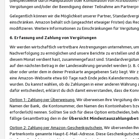
(beispielsweise durch Manipulation oder Kombination von Attributions-
Vergütungen und/oder der Beendigung deiner Teilnahme am Partnerp
Gelegentlich können wir die Möglichkeit unserer Partner, Standardv
einschränken. Amazon behält sich (ungeachtet etwaiger Fristen) das Re
modifizieren. Weitere Informationen zu Einschränkungen für Vergütung
6. Erfassung und Zahlung von Vergütungen
Wir werden wirtschaftlich vertretbare Anstrengungen unternehmen, um 
Nachverfolgung zu ermöglichen und unsere Berichte zu erstellen und di
diesem Monat verdient hast, zusammengefasst sind. Standardvergütung
auf den nächsten Betrag in der Landeswährung gerundet werden (z. B. C
über oder unter dem in deiner Preiskarte angegebenen Satz liegt. Wir
eine Amazon-Webseite etwa 60 Tage nach Ende jedes Kalendermonats, i
wurden. Du kannst wählen, ob du Zahlungen in einer anderen Währung
dafür entscheidest, erklärst du dich damit einverstanden, dass die K
Option 1: Zahlung per Überweisung.
Wir überweisen Ihre Vergütung dir
Namen der Bank, die Kontonummer, den Namen des Kontoinhabers bzw. a
erforderlich) nennen. Sollten Sie sich für diese Option entscheiden, be
fällige Gesamtbetrag den in der
Übersicht Mindestauszahlungsbet
Option 2: Zahlung per Amazon-Geschenkgutschein.
Wir übersenden Ihne
Partnerkonto genannte Haupt-E-Mail-Adresse. Diese Geschenkgutschei