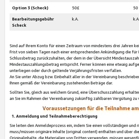
Option 3 (Scheck)
50£
50
Bearbeitungsgebühr
k.A.
k.A
Scheck
Sind auf Ihrem Konto für einen Zeitraum von mindestens drei Jahren kein
Frist von sieben Tagen nach einer entsprechenden Ankündigung die für
Schlussbetrag zurückzuhalten, der dem in der Übersicht Mindestausz
Mindestauszahlungsbetrag entspricht. Ferner können eine etwaig aufg
unterliegen oder durch geltende Verjährungsfristen verfallen.
An Sie unter Abzug bzw. Einbehalt aller in der Vereinbarung beschrieb
Ihnen gemäß der Vereinbarung zustehenden Beträge dar.
Sollten Sie, gleich aus welchem Grund, eine Überschusszahlung erhalte
an Sie im Rahmen der Vereinbarung zukünftig zahlbaren Vergütung zu 
Voraussetzungen für die Teilnahme a
1. Anmeldung und Teilnahmeberechtigung
Sie leiten den Anmeldeprozess ein, indem Sie einen vollständigen und 
muss/müssen originäre Inhalte (original content) enthalten und über d
Originalinhalte, die Materialien von Dritten verwenden, müssen wese