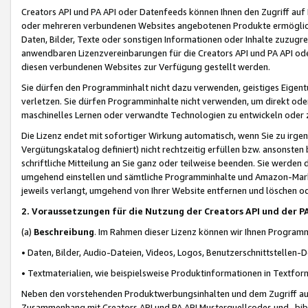
Creators API und PA API oder Datenfeeds können Ihnen den Zugriff auf D
oder mehreren verbundenen Websites angebotenen Produkte ermögliche
Daten, Bilder, Texte oder sonstigen Informationen oder Inhalte zuzugre
anwendbaren Lizenzvereinbarungen für die Creators API und PA API od
diesen verbundenen Websites zur Verfügung gestellt werden.
Sie dürfen den Programminhalt nicht dazu verwenden, geistiges Eigent
verletzen. Sie dürfen Programminhalte nicht verwenden, um direkt ode
maschinelles Lernen oder verwandte Technologien zu entwickeln oder zu
Die Lizenz endet mit sofortiger Wirkung automatisch, wenn Sie zu irg
Vergütungskatalog definiert) nicht rechtzeitig erfüllen bzw. ansonsten
schriftliche Mitteilung an Sie ganz oder teilweise beenden. Sie werden
umgehend einstellen und sämtliche Programminhalte und Amazon-Marke
jeweils verlangt, umgehend von Ihrer Website entfernen und löschen od
2. Voraussetzungen für die Nutzung der Creators API und der P
(a)
Beschreibung
. Im Rahmen dieser Lizenz können wir Ihnen Programmi
• Daten, Bilder, Audio-Dateien, Videos, Logos, Benutzerschnittstellen-
• Textmaterialien, wie beispielsweise Produktinformationen in Textfor
Neben den vorstehenden Produktwerbungsinhalten und dem Zugriff auf 
Zusammenhang mit Creators API und PA API Musterquellcodes und -bibli