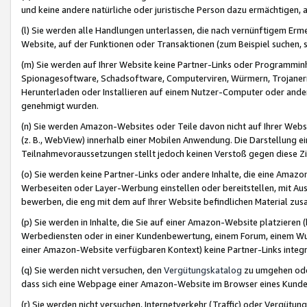
und keine andere natürliche oder juristische Person dazu ermächtigen, a
(l) Sie werden alle Handlungen unterlassen, die nach vernünftigem Erme
Website, auf der Funktionen oder Transaktionen (zum Beispiel suchen, s
(m) Sie werden auf Ihrer Website keine Partner-Links oder Programmin
Spionagesoftware, Schadsoftware, Computerviren, Würmern, Trojaner
Herunterladen oder Installieren auf einem Nutzer-Computer oder ande
genehmigt wurden.
(n) Sie werden Amazon-Websites oder Teile davon nicht auf Ihrer Websi
(z. B., WebView) innerhalb einer Mobilen Anwendung. Die Darstellung ein
Teilnahmevoraussetzungen stellt jedoch keinen Verstoß gegen diese Zif
(o) Sie werden keine Partner-Links oder andere Inhalte, die eine Am
Werbeseiten oder Layer-Werbung einstellen oder bereitstellen, mit Au
bewerben, die eng mit dem auf Ihrer Website befindlichen Material z
(p) Sie werden in Inhalte, die Sie auf einer Amazon-Website platzier
Werbediensten oder in einer Kundenbewertung, einem Forum, einem Wun
einer Amazon-Website verfügbaren Kontext) keine Partner-Links integr
(q) Sie werden nicht versuchen, den
Vergütungskatalog
zu umgehen oder
dass sich eine Webpage einer Amazon-Website im Browser eines Kunden 
(r) Sie werden nicht versuchen, Internetverkehr (Traffic) oder Vergü