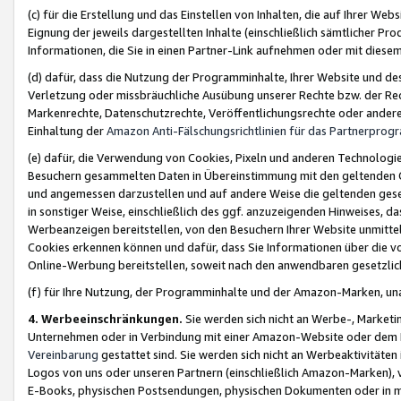
(c) für die Erstellung und das Einstellen von Inhalten, die auf Ihrer We
Eignung der jeweils dargestellten Inhalte (einschließlich sämtlicher 
Informationen, die Sie in einen Partner-Link aufnehmen oder mit diese
(d) dafür, dass die Nutzung der Programminhalte, Ihrer Website und des 
Verletzung oder missbräuchliche Ausübung unserer Rechte bzw. der Recht
Markenrechte, Datenschutzrechte, Veröffentlichungsrechte oder anderer
Einhaltung der
Amazon Anti-Fälschungsrichtlinien für das Partnerpro
(e) dafür, die Verwendung von Cookies, Pixeln und anderen Technologien
Besuchern gesammelten Daten in Übereinstimmung mit den geltenden Ge
und angemessen darzustellen und auf andere Weise die geltenden geset
in sonstiger Weise, einschließlich des ggf. anzuzeigenden Hinweises, d
Werbeanzeigen bereitstellen, von den Besuchern Ihrer Website unmitte
Cookies erkennen können und dafür, dass Sie Informationen über die v
Online-Werbung bereitstellen, soweit nach den anwendbaren gesetzlic
(f) für Ihre Nutzung, der Programminhalte und der Amazon-Marken, u
4. Werbeeinschränkungen.
Sie werden sich nicht an Werbe-, Market
Unternehmen oder in Verbindung mit einer Amazon-Website oder dem Pa
Vereinbarung
gestattet sind. Sie werden sich nicht an Werbeaktivitäten
Logos von uns oder unseren Partnern (einschließlich Amazon-Marken), 
E-Books, physischen Postsendungen, physischen Dokumenten oder in 