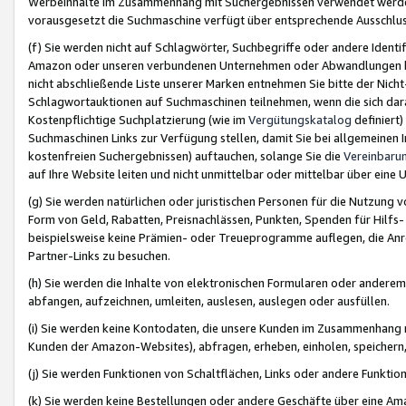
Werbeinhalte im Zusammenhang mit Suchergebnissen verwendet werden,
vorausgesetzt die Suchmaschine verfügt über entsprechende Ausschlu
(f) Sie werden nicht auf Schlagwörter, Suchbegriffe oder andere Ident
Amazon oder unseren verbundenen Unternehmen oder Abwandlungen bzw
nicht abschließende Liste unserer Marken entnehmen Sie bitte der Nich
Schlagwortauktionen auf Suchmaschinen teilnehmen, wenn die sich da
Kostenpflichtige Suchplatzierung (wie im
Vergütungskatalog
definiert
Suchmaschinen Links zur Verfügung stellen, damit Sie bei allgemeinen I
kostenfreien Suchergebnissen) auftauchen, solange Sie die
Vereinbaru
auf Ihre Website leiten und nicht unmittelbar oder mittelbar über eine
(g) Sie werden natürlichen oder juristischen Personen für die Nutzung 
Form von Geld, Rabatten, Preisnachlässen, Punkten, Spenden für Hilfs
beispielsweise keine Prämien- oder Treueprogramme auflegen, die Anrei
Partner-Links zu besuchen.
(h) Sie werden die Inhalte von elektronischen Formularen oder anderem M
abfangen, aufzeichnen, umleiten, auslesen, auslegen oder ausfüllen.
(i) Sie werden keine Kontodaten, die unsere Kunden im Zusammenhang 
Kunden der Amazon-Websites), abfragen, erheben, einholen, speichern,
(j) Sie werden Funktionen von Schaltflächen, Links oder andere Funkti
(k) Sie werden keine Bestellungen oder andere Geschäfte über eine Ama