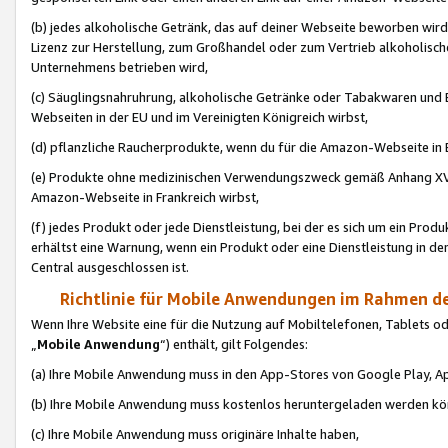
(b) jedes alkoholische Getränk, das auf deiner Webseite beworben wird
Lizenz zur Herstellung, zum Großhandel oder zum Vertrieb alkoholisch
Unternehmens betrieben wird,
(c) Säuglingsnahruhrung, alkoholische Getränke oder Tabakwaren und E
Webseiten in der EU und im Vereinigten Königreich wirbst,
(d) pflanzliche Raucherprodukte, wenn du für die Amazon-Webseite in B
(e) Produkte ohne medizinischen Verwendungszweck gemäß Anhang XVI 
Amazon-Webseite in Frankreich wirbst,
(f) jedes Produkt oder jede Dienstleistung, bei der es sich um ein Prod
erhältst eine Warnung, wenn ein Produkt oder eine Dienstleistung in de
Central ausgeschlossen ist.
Richtlinie für Mobile Anwendungen im Rahmen de
Wenn Ihre Website eine für die Nutzung auf Mobiltelefonen, Tablets 
„
Mobile Anwendung
“) enthält, gilt Folgendes:
(a) Ihre Mobile Anwendung muss in den App-Stores von Google Play, A
(b) Ihre Mobile Anwendung muss kostenlos heruntergeladen werden könn
(c) Ihre Mobile Anwendung muss originäre Inhalte haben,