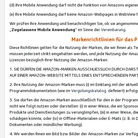
(d) Ihre Mobile Anwendung darf nicht die Funktion von Amazons eige
(e) Ihre Mobile Anwendung darf keine Amazon-Webpages in WebView 
Wir prüfen Ihre Anwendung und benachrichtigen Sie, ob sie angenomm
„
Zugelassene Mobile Anwendung
“ im Sinne der
Vereinbarung
.
Markenrichtlinien für das 
Diese Richtlinien gelten für die Nutzung der Marken, die wir Ihnen als 
müssen jederzeit strikt eingehalten werden, und jede Nutzung der Ama
Lizenzen bezüglich Ihrer Nutzung der Amazon-Marken.
1. SIE DÜRFEN DIE AMAZON-MARKEN AUSSCHLIESSLICH DURCH DARS
AUF EINER AMAZON-WEBSITE MITTELS EINES ENTSPRECHENDEN PART
2. Ihre Nutzung der Amazon-Marken muss (i) im Einklang mit der aktuells
Programmdokumentation (wie im
Vergütungskatalog
definiert) erfolg
3. Sie dürfen die Amazon-Marken ausschließlich für den in der Progr
nicht wie folgt nutzen oder darstellen: (i) in einer Weise, die ein Spo
Produkte und Dienstleistungen zu verunglimpfen, (iii) in einer Weise
schädigen könnte, oder (iv) in Offline-Materialien oder E-Mails (z. B.
Dokumenten oder mündlicher Werbung).
4. Wir werden Ihnen ein Bild bzw. Bilder der Amazon-Marken zur Verfüg