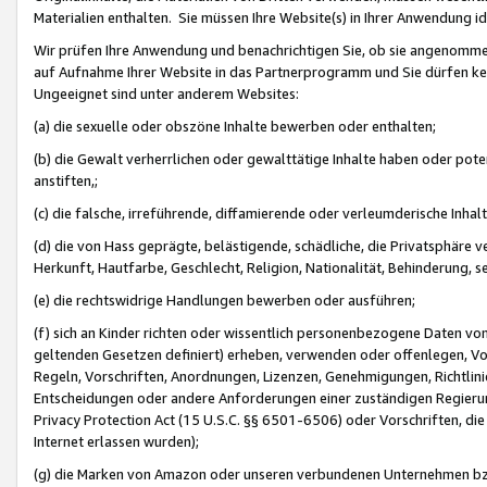
Materialien enthalten. Sie müssen Ihre Website(s) in Ihrer Anwendung ide
Wir prüfen Ihre Anwendung und benachrichtigen Sie, ob sie angenommen
auf Aufnahme Ihrer Website in das Partnerprogramm und Sie dürfen kei
Ungeeignet sind unter anderem Websites:
(a) die sexuelle oder obszöne Inhalte bewerben oder enthalten;
(b) die Gewalt verherrlichen oder gewalttätige Inhalte haben oder pot
anstiften,;
(c) die falsche, irreführende, diffamierende oder verleumderische Inha
(d) die von Hass geprägte, belästigende, schädliche, die Privatsphäre v
Herkunft, Hautfarbe, Geschlecht, Religion, Nationalität, Behinderung, 
(e) die rechtswidrige Handlungen bewerben oder ausführen;
(f) sich an Kinder richten oder wissentlich personenbezogene Daten vo
geltenden Gesetzen definiert) erheben, verwenden oder offenlegen, Vo
Regeln, Vorschriften, Anordnungen, Lizenzen, Genehmigungen, Richtlini
Entscheidungen oder andere Anforderungen einer zuständigen Regierung
Privacy Protection Act (15 U.S.C. §§ 6501-6506) oder Vorschriften, di
Internet erlassen wurden);
(g) die Marken von Amazon oder unseren verbundenen Unternehmen b