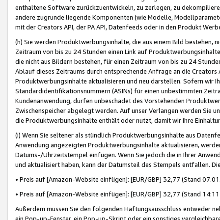
enthaltene Software zurückzuentwickeln, zu zerlegen, zu dekompilier
andere zugrunde liegende Komponenten (wie Modelle, Modellparameter
mit der Creators API, der PA API, Datenfeeds oder in den Produkt Werb
(h) Sie werden Produktwerbungsinhalte, die aus einem Bild bestehen, ni
Zeitraum von bis zu 24 Stunden einen Link auf Produktwerbungsinhalte
die nicht aus Bildern bestehen, für einen Zeitraum von bis zu 24 Stund
Ablauf dieses Zeitraums durch entsprechende Anfrage an die Creators 
Produktwerbungsinhalte aktualisieren und neu darstellen. Sofern wir Ih
Standardidentifikationsnummern (ASINs) für einen unbestimmten Zeitra
Kundenanwendung, dürfen unbeschadet des Vorstehenden Produktwerbu
Zwischenspeicher abgelegt werden. Auf unser Verlangen werden Sie un
die Produktwerbungsinhalte enthält oder nutzt, damit wir Ihre Einhalt
(i) Wenn Sie seltener als stündlich Produktwerbungsinhalte aus Datenfe
Anwendung angezeigten Produktwerbungsinhalte aktualisieren, werden 
Datums-/Uhrzeitstempel einfügen. Wenn Sie jedoch die in Ihrer Anwe
und aktualisiert haben, kann der Datumsteil des Stempels entfallen. Dies
• Preis auf [Amazon-Website einfügen]: [EUR/GBP] 32,77 (Stand 07.01.
• Preis auf [Amazon-Website einfügen]: [EUR/GBP] 32,77 (Stand 14:11 
Außerdem müssen Sie den folgenden Haftungsausschluss entweder neb
ein Pop-up-Fenster, ein Pop-up-Skript oder ein sonstiges vergleichba