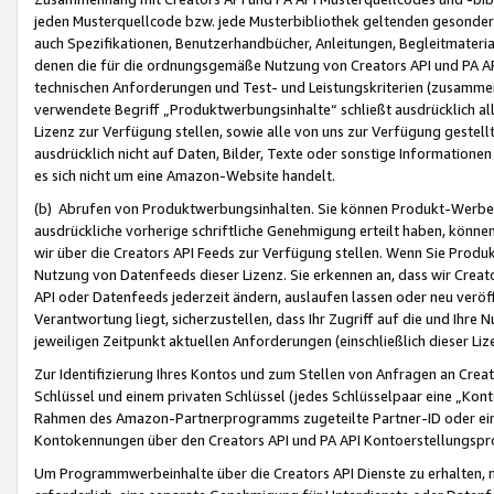
jeden Musterquellcode bzw. jede Musterbibliothek geltenden gesonder
auch Spezifikationen, Benutzerhandbücher, Anleitungen, Begleitmaterial
denen die für die ordnungsgemäße Nutzung von Creators API und PA A
technischen Anforderungen und Test- und Leistungskriterien (zusammen
verwendete Begriff „Produktwerbungsinhalte“ schließt ausdrücklich al
Lizenz zur Verfügung stellen, sowie alle von uns zur Verfügung gestel
ausdrücklich nicht auf Daten, Bilder, Texte oder sonstige Informatione
es sich nicht um eine Amazon-Website handelt.
(b) Abrufen von Produktwerbungsinhalten. Sie können Produkt-Werbein
ausdrückliche vorherige schriftliche Genehmigung erteilt haben, könn
wir über die Creators API Feeds zur Verfügung stellen. Wenn Sie Produk
Nutzung von Datenfeeds dieser Lizenz. Sie erkennen an, dass wir Creat
API oder Datenfeeds jederzeit ändern, auslaufen lassen oder neu veröffe
Verantwortung liegt, sicherzustellen, dass Ihr Zugriff auf die und Ihr
jeweiligen Zeitpunkt aktuellen Anforderungen (einschließlich dieser Liz
Zur Identifizierung Ihres Kontos und zum Stellen von Anfragen an Crea
Schlüssel und einem privaten Schlüssel (jedes Schlüsselpaar eine „Kon
Rahmen des Amazon-Partnerprogramms zugeteilte Partner-ID oder ein
Kontokennungen über den Creators API und PA API Kontoerstellungspro
Um Programmwerbeinhalte über die Creators API Dienste zu erhalten, m