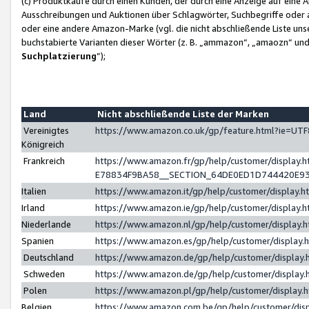
(c) Produktkäufe durch einen Kunden, der durch eine Anzeige auf eine 
Ausschreibungen und Auktionen über Schlagwörter, Suchbegriffe oder 
oder eine andere Amazon-Marke (vgl. die nicht abschließende Liste un
buchstabierte Varianten dieser Wörter (z. B. „ammazon“, „amaozn“ und „
Suchplatzierung
”);
Land
Nicht abschließende Liste der Marken
Vereinigtes
https://www.amazon.co.uk/gp/feature.html?ie=U
Königreich
Frankreich
https://www.amazon.fr/gp/help/customer/displa
E78834F9BA58__SECTION_64DE0ED1D744420E9
Italien
https://www.amazon.it/gp/help/customer/display
Irland
https://www.amazon.ie/gp/help/customer/displa
Niederlande
https://www.amazon.nl/gp/help/customer/display
Spanien
https://www.amazon.es/gp/help/customer/display
Deutschland
https://www.amazon.de/gp/help/customer/displa
Schweden
https://www.amazon.de/gp/help/customer/displa
Polen
https://www.amazon.pl/gp/help/customer/display
Belgien
https://www.amazon.com.be/gp/help/customer/d