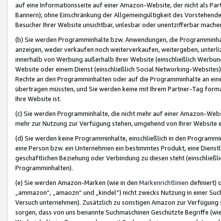
auf eine Informationsseite auf einer Amazon-Website, der nicht als Part
Bannern); ohne Einschränkung der Allgemeingültigkeit des Vorstehende
Besucher Ihrer Website unsichtbar, unlesbar oder unentzifferbar mache
(b) Sie werden Programminhalte bzw. Anwendungen, die Programminhalt
anzeigen, weder verkaufen noch weiterverkaufen, weitergeben, unterli
innerhalb von Werbung außerhalb Ihrer Website (einschließlich Werbun
Website oder einem Dienst (einschließlich Social Networking-Website
Rechte an den Programminhalten oder auf die Programminhalte an eine a
übertragen müssten, und Sie werden keine mit Ihrem Partner-Tag formati
Ihre Website ist.
(c) Sie werden Programminhalte, die nicht mehr auf einer Amazon-Websit
mehr zur Nutzung zur Verfügung stehen, umgehend von Ihrer Website e
(d) Sie werden keine Programminhalte, einschließlich in den Programmin
eine Person bzw. ein Unternehmen ein bestimmtes Produkt, eine Dienstle
geschäftlichen Beziehung oder Verbindung zu diesen steht (einschließli
Programminhalten).
(e) Sie werden Amazon-Marken (wie in den
Markenrichtlinien
definiert) 
„ammazon“, „amaozn“ und „kindel“) nicht zwecks Nutzung in einer Suc
Versuch unternehmen). Zusätzlich zu sonstigen Amazon zur Verfügung 
sorgen, dass von uns benannte Suchmaschinen Geschützte Begriffe (wie 