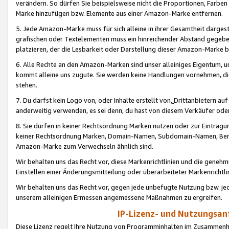
verändern. So dürfen Sie beispielsweise nicht die Proportionen, Farb
Marke hinzufügen bzw. Elemente aus einer Amazon-Marke entfernen.
5. Jede Amazon-Marke muss für sich alleine in ihrer Gesamtheit darge
grafischen oder Textelementen muss ein hinreichender Abstand gegebe
platzieren, der die Lesbarkeit oder Darstellung dieser Amazon-Marke b
6. Alle Rechte an den Amazon-Marken sind unser alleiniges Eigentum, 
kommt alleine uns zugute. Sie werden keine Handlungen vornehmen, 
stehen.
7. Du darfst kein Logo von, oder Inhalte erstellt von,
Drittanbietern au
anderweitig verwenden, es sei denn, du hast von diesem Verkäufer oder
8. Sie dürfen in keiner Rechtsordnung Marken nutzen oder zur Eintragu
keiner Rechtsordnung Marken, Domain-Namen, Subdomain-Namen, Benu
Amazon-Marke zum Verwechseln ähnlich sind.
Wir behalten uns das Recht vor, diese Markenrichtlinien und die gene
Einstellen einer Änderungsmitteilung oder überarbeiteter Markenricht
Wir behalten uns das Recht vor, gegen jede unbefugte Nutzung bzw. jede 
unserem alleinigen Ermessen angemessene Maßnahmen zu ergreifen.
IP-Lizenz- und Nutzungsan
Diese Lizenz regelt Ihre Nutzung von Programminhalten im Zusammen