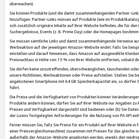
überwachen).
Sie können Produkte (und die damit zusammenhängenden Partner-Links)
hinzufügen. Partner-Links müssen auf Produkte (wie im Produktkatalog de
sich zusätzlich originäre Inhalte auf Ihrer Website befinden, die für 
Suchergebnisse, Events (z. B. Prime Day) oder die Homepages bestimmte
Sie müssen sämtliche Links und damit zusammenhängende Verweise auf z
Werbeaktion auf der jeweiligen Amazon-Website endet. Falls Sie beisp
einstellen und darauf hinweisen, dass Amazon auf ausgewählte Kleidun
Preisnachlass in Höhe von 15 % von Ihrer Website entfernen, sobald di
Sie dürfen keine unzutreffenden, überschwänglichen, täuschenden od
unsere Richtlinien, Werbeaktionen oder Preise aufstellen. Stellen Sie 
angebotenen Smartphone mit 64 GB Speicherkapazität ein, so dürfen S
führt.
Die Preise und die Verfügbarkeit von Produkten können Veränderungen 
Produkte ändern können, dürfen Sie auf Ihrer Website nur Angaben zu P
Preisen und Verfügbarkeit dargestellt sind bedienen oder (b) Sie Daten
der Lizenz festgelegten Anforderungen für die Nutzung von PA API einh
Ferner müssen Sie, falls Sie Preise für ein Produkt auf Ihrer Website in 
einer Preisvergleichsmaschine) zusammen mit Preisen für das gleiche o
außerhalb der Amazon-Website angeboten werden, jeweils den niedrigst