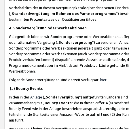
Vorbehaltlich der in diesem Vergütungskatalog beschriebenen Einschr
(„
Standardvergütung im Rahmen des Partnerprogramms
“) besc
bestimmten Prozentsatzes der Qualifizierten Erlöse.
4. Sondervergütung oder Werbeaktionen
Gelegentlich können wir Sonderprogramme oder Werbeaktionen auflegen,
oder alternative Vergütung („
Sondervergütung
”) zu verdienen. Amazo
Sonderprogramme oder Werbeaktionen jederzeit ganz oder teilweise einz
Sonderprogramme oder Werbeaktionen (auch Sonderprogramme oder We
Produktverkäufen kommt) disqualifizierende Ausschlusstatbestände, di
Programmdokumentation im Hinblick auf Produktverkäufe geltende E
Werbeaktionen.
Folgende Sondervergütungen sind derzeit verfügbar:
hier
.
(a) Bounty Events
In den in der
Anlage
(„
Sondervergütung
“) aufgeführten Ländern sind
Zusammenhang mit „
Bounty Events
“ die in dieser Ziffer 4 (a) besch
Bounty Event wie in der Anlage beschrieben anspruchsberechtigt sein mu
teilnehmende Startseite einer Amazon-Website aufruft und (2) der Kun
ausführt.
Amazon zahlt keine Sondervergütung, wenn das zugrundeliegende Boun