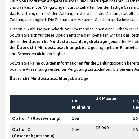
Kauf von Produkten eingelöst werden und unterliegen unseren Geschäf
uns das Recht vor, Vergütungen zurückzuhalten, bis der fällige Gesamt
das Recht vor, den Teil der Zahlungen, der den in der Zahlungstabelle 
Zahlungsart angibst. Die Zahlung per Amazon-Geschenkgutschein ist in
Option 3: Zahlung per Scheck.
Wir übersenden Ihnen einen Scheck in Höh
Sollten Sie sich für diese Option entscheiden, behalten wir uns das Rec
den in der
Übersicht Mindestauszahlungsbeträge
genannten Mindest
der
Übersicht Mindestauszahlungsbeträge
angegebene Bearbeitung
und Schweden nicht verfügbar.
Sollten Sie keine gültigen Informationen für die Zahlungsoption bereit
oder die Auszahlung verdienter Vergütung zurückhalten, bis Sie eine A
Übersicht Mindestauszahlungsbeträge
UK Maxium
UK
FR,
Minimum
un
Option 1 (Überweisung)
25£
25
£5,000
Option 2
25£
25
(Geschenkgutschein)