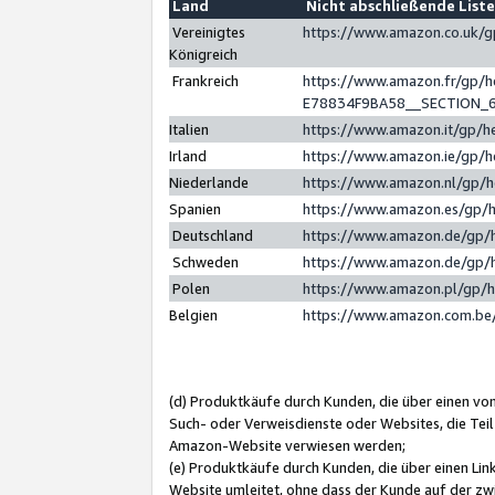
Land
Nicht abschließende List
Vereinigtes
https://www.amazon.co.uk/
Königreich
Frankreich
https://www.amazon.fr/gp/
E78834F9BA58__SECTION_
Italien
https://www.amazon.it/gp/h
Irland
https://www.amazon.ie/gp/
Niederlande
https://www.amazon.nl/gp/
Spanien
https://www.amazon.es/gp/
Deutschland
https://www.amazon.de/gp/
Schweden
https://www.amazon.de/gp/
Polen
https://www.amazon.pl/gp/
Belgien
https://www.amazon.com.be
(d) Produktkäufe durch Kunden, die über einen vo
Such- oder Verweisdienste oder Websites, die Teil
Amazon-Website verwiesen werden;
(e) Produktkäufe durch Kunden, die über einen Li
Website umleitet, ohne dass der Kunde auf der zw