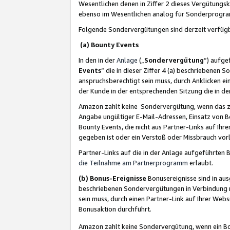
Wesentlichen denen in Ziffer 2 dieses Vergütung
ebenso im Wesentlichen analog für Sonderprogr
Folgende Sondervergütungen sind derzeit verfüg
(a) Bounty Events
In den in der
Anlage
(„
Sondervergütung
“) aufge
Events
“ die in dieser Ziffer 4 (a) beschriebenen 
anspruchsberechtigt sein muss, durch Anklicken ei
der Kunde in der entsprechenden Sitzung die in d
Amazon zahlt keine Sondervergütung, wenn das z
Angabe ungültiger E-Mail-Adressen, Einsatz von B
Bounty Events, die nicht aus Partner-Links auf Ihre
gegeben ist oder ein Verstoß oder Missbrauch vorl
Partner-Links auf die in der Anlage aufgeführte
die Teilnahme am Partnerprogramm
erlaubt.
(b) Bonus-Ereignisse
Bonusereignisse sind in au
beschriebenen Sondervergütungen in Verbindung m
sein muss, durch einen Partner-Link auf Ihrer We
Bonusaktion durchführt.
Amazon zahlt keine Sondervergütung, wenn ein Bon