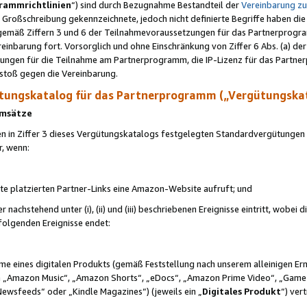
rammrichtlinien
“) sind durch Bezugnahme Bestandteil der
Vereinbarung z
Großschreibung gekennzeichnete, jedoch nicht definierte Begriffe haben die
 gemäß Ziffern 3 und 6 der Teilnahmevoraussetzungen für das Partnerprogram
nbarung fort. Vorsorglich und ohne Einschränkung von Ziffer 6 Abs. (a) der
ungen für die Teilnahme am Partnerprogramm, die IP-Lizenz für das Partner
rstoß gegen die Vereinbarung.
ungskatalog für das Partnerprogramm („Vergütungska
 Umsätze
n in Ziffer 3 dieses Vergütungskatalogs festgelegten Standardvergütungen v
r, wenn:
ite platzierten Partner-Links eine Amazon-Website aufruft; und
r nachstehend unter (i), (ii) und (iii) beschriebenen Ereignisse eintritt, wobe
 folgenden Ereignisse endet:
hme eines digitalen Produkts (gemäß Feststellung nach unserem alleinigen 
 „Amazon Music“, „Amazon Shorts“, „eDocs“, „Amazon Prime Video“, „Game
Newsfeeds“ oder „Kindle Magazines“) (jeweils ein „
Digitales Produkt
“) ver