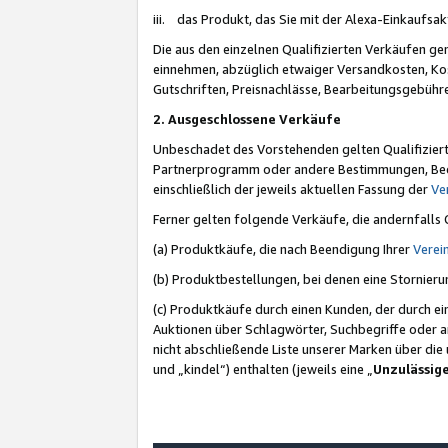
iii. das Produkt, das Sie mit der Alexa-Einkaufsa
Die aus den einzelnen Qualifizierten Verkäufen gen
einnehmen, abzüglich etwaiger Versandkosten, Ko
Gutschriften, Preisnachlässe, Bearbeitungsgebühr
2. Ausgeschlossene Verkäufe
Unbeschadet des Vorstehenden gelten Qualifiziert
Partnerprogramm oder andere Bestimmungen, Beding
einschließlich der jeweils aktuellen Fassung der
Ve
Ferner gelten folgende Verkäufe, die andernfalls
(a) Produktkäufe, die nach Beendigung Ihrer
Verei
(b) Produktbestellungen, bei denen eine Stornier
(c) Produktkäufe durch einen Kunden, der durch e
Auktionen über Schlagwörter, Suchbegriffe oder a
nicht abschließende Liste unserer Marken über di
und „kindel“) enthalten (jeweils eine „
Unzulässig