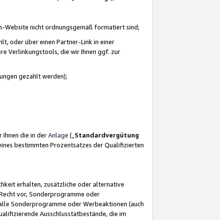
azon-Website nicht ordnungsgemäß formatiert sind;
, oder über einen Partner-Link in einer
e Verlinkungstools, die wir Ihnen ggf. zur
ütungen gezahlt werden);
 Ihnen die in der
Anlage
(„
Standardvergütung
ines bestimmten Prozentsatzes der Qualifizierten
eit erhalten, zusätzliche oder alternative
as Recht vor, Sonderprogramme oder
für alle Sonderprogramme oder Werbeaktionen (auch
lifizierende Ausschlusstatbestände, die im