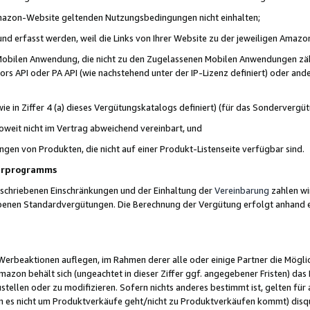
 Amazon-Website geltenden Nutzungsbedingungen nicht einhalten;
t und erfasst werden, weil die Links von Ihrer Website zu der jeweiligen Am
 Mobilen Anwendung, die nicht zu den Zugelassenen Mobilen Anwendungen zählt
s API oder PA API (wie nachstehend unter der IP-Lizenz definiert) oder ander
ie in Ziffer 4 (a) dieses Vergütungskatalogs definiert) (für das Sonderverg
weit nicht im Vertrag abweichend vereinbart, und
ngen von Produkten, die nicht auf einer Produkt-Listenseite verfügbar sind.
nerprogramms
eschriebenen Einschränkungen und der Einhaltung der
Vereinbarung
zahlen wir
ebenen Standardvergütungen. Die Berechnung der Vergütung erfolgt anhand e
beaktionen auflegen, im Rahmen derer alle oder einige Partner die Möglichk
Amazon behält sich (ungeachtet in dieser Ziffer ggf. angegebener Fristen) d
ustellen oder zu modifizieren. Sofern nichts anderes bestimmt ist, gelten 
s nicht um Produktverkäufe geht/nicht zu Produktverkäufen kommt) disqua