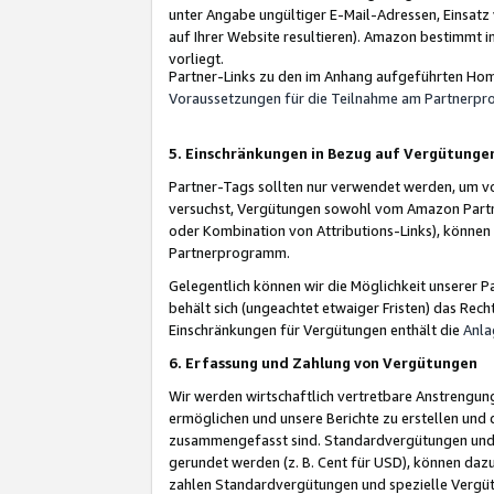
unter Angabe ungültiger E-Mail-Adressen, Einsatz
auf Ihrer Website resultieren). Amazon bestimmt i
vorliegt.
Partner-Links zu den im Anhang aufgeführten Hom
Voraussetzungen für die Teilnahme am Partnerp
5. Einschränkungen in Bezug auf Vergütunge
Partner-Tags sollten nur verwendet werden, um von 
versuchst, Vergütungen sowohl vom Amazon Partn
oder Kombination von Attributions-Links), könne
Partnerprogramm.
Gelegentlich können wir die Möglichkeit unsere
behält sich (ungeachtet etwaiger Fristen) das Rec
Einschränkungen für Vergütungen enthält die
Anla
6. Erfassung und Zahlung von Vergütungen
Wir werden wirtschaftlich vertretbare Anstrengu
ermöglichen und unsere Berichte zu erstellen und 
zusammengefasst sind. Standardvergütungen und s
gerundet werden (z. B. Cent für USD), können dazu
zahlen Standardvergütungen und spezielle Vergüt