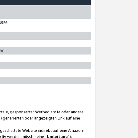
89F6-
280
ortale, gesponserter Werbedienste oder andere
“) generierten oder angezeigten Link auf eine
ngeschaltete Website indirekt auf eine Amazon-
ktiv werden müsste (eine „
Umleitung
“);