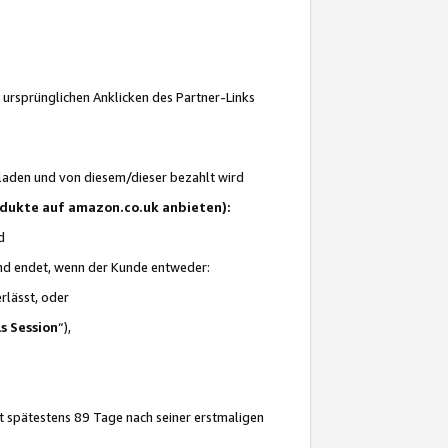
 ursprünglichen Anklicken des Partner-Links
laden und von diesem/dieser bezahlt wird
rodukte auf amazon.co.uk anbieten):
d
 und endet, wenn der Kunde entweder:
erlässt, oder
ls Session
“),
t spätestens 89 Tage nach seiner erstmaligen