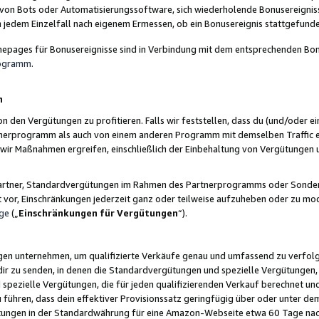
 von Bots oder Automatisierungssoftware, sich wiederholende Bonusereignisse
n jedem Einzelfall nach eigenem Ermessen, ob ein Bonusereignis stattgefund
epages für Bonusereignisse sind in Verbindung mit dem entsprechenden Bonu
rogramm
.
n
den Vergütungen zu profitieren. Falls wir feststellen, dass du (und/oder ein
erprogramm als auch von einem anderen Programm mit demselben Traffic ei
n wir Maßnahmen ergreifen, einschließlich der Einbehaltung von Vergütunge
r Partner, Standardvergütungen im Rahmen des Partnerprogramms oder Sonde
ht vor, Einschränkungen jederzeit ganz oder teilweise aufzuheben oder zu mod
ge
(„
Einschränkungen für Vergütungen
“).
ngen unternehmen, um qualifizierte Verkäufe genau und umfassend zu verfol
dir zu senden, in denen die Standardvergütungen und spezielle Vergütungen, 
pezielle Vergütungen, die für jeden qualifizierenden Verkauf berechnet un
 führen, dass dein effektiver Provisionssatz geringfügig über oder unter dem
ungen in der Standardwährung für eine Amazon-Webseite etwa 60 Tage nach