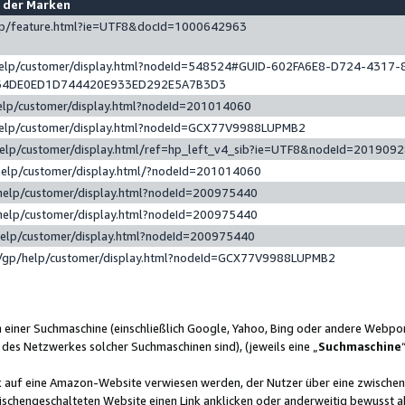
e der Marken
gp/feature.html?ie=UTF8&docId=1000642963
help/customer/display.html?nodeId=548524#GUID-602FA6E8-D724-4317-
64DE0ED1D744420E933ED292E5A7B3D3
elp/customer/display.html?nodeId=201014060
help/customer/display.html?nodeId=GCX77V9988LUPMB2
help/customer/display.html/ref=hp_left_v4_sib?ie=UTF8&nodeId=201909
help/customer/display.html/?nodeId=201014060
help/customer/display.html?nodeId=200975440
help/customer/display.html?nodeId=200975440
help/customer/display.html?nodeId=200975440
/gp/help/customer/display.html?nodeId=GCX77V9988LUPMB2
n einer Suchmaschine (einschließlich Google, Yahoo, Bing oder andere Webp
 des Netzwerkes solcher Suchmaschinen sind), (jeweils eine „
Suchmaschine
nk auf eine Amazon-Website verwiesen werden, der Nutzer über eine zwische
ischengeschalteten Website einen Link anklicken oder anderweitig bewusst a