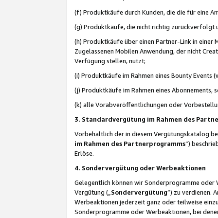
(f) Produktkäufe durch Kunden, die die für eine
(g) Produktkäufe, die nicht richtig zurückverfolg
(h) Produktkäufe über einen Partner-Link in einer
Zugelassenen Mobilen Anwendung, der nicht Creator
Verfügung stellen, nutzt;
(i) Produktkäufe im Rahmen eines Bounty Events (w
(j) Produktkäufe im Rahmen eines Abonnements, so
(k) alle Vorabveröffentlichungen oder Vorbestellu
3. Standardvergütung im Rahmen des Part
Vorbehaltlich der in diesem Vergütungskatalog b
im Rahmen des Partnerprogramms
“) beschri
Erlöse.
4. Sondervergütung oder Werbeaktionen
Gelegentlich können wir Sonderprogramme oder Wer
Vergütung („
Sondervergütung
”) zu verdienen. 
Werbeaktionen jederzeit ganz oder teilweise einz
Sonderprogramme oder Werbeaktionen, bei denen e