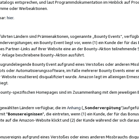
skatalogs entsprechen, und laut Programmdokumentation im Hinblick auf Pr
amme oder Werbeaktionen.
bar:
hier
.
führten Ländern sind Prämienaktionen, sogenannte „Bounty Events“, verfügb
Sondervergütungen; ein Bounty Event liegt vor, wenn (1) ein Kunde der für da
nes Partner-Links auf Ihrer Website eine an der Bounty-Aktion teilnehmende 
er Anlage beschriebene Bounty-Aktion ausführt.
ugrundeliegende Bounty Event aufgrund eines Verstoßes oder anderen Miss
ots oder Automatisierungssoftware, im Falle mehrerer Bounty Events einer e
r Website resultieren) disqualifiziert wurde. Amazon legt im alleinigen Ermess
iegt.
n Bounty-spezifischen Homepages sind im Zusammenhang mit dem jeweiligen
sgewählten Ländern verfügbar, die im
Anhang
(„
Sondervergütung
“)aufgefüh
it "
Bonusereignissen
", die eintreten, wenn (1) ein Kunde, der für das Bon
bsite auf die Amazon-Website klickt und (2) der Kunde während der sich dar
usereignis aufgrund eines Verstoßes oder eines anderen Missbrauchs disqua