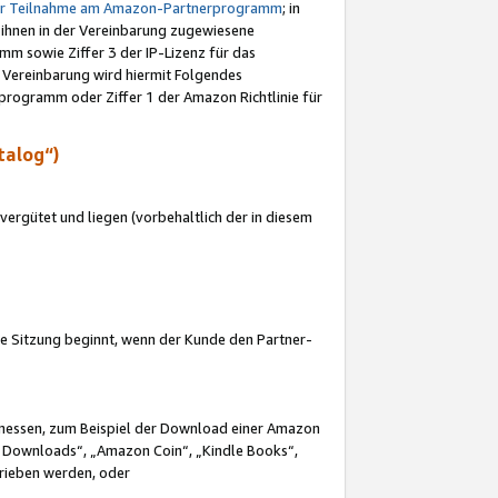
ur Teilnahme am Amazon-Partnerprogramm
; in
 ihnen in der Vereinbarung zugewiesene
m sowie Ziffer 3 der IP-Lizenz für das
 Vereinbarung wird hiermit Folgendes
programm oder Ziffer 1 der Amazon Richtlinie für
talog“)
ergütet und liegen (vorbehaltlich der in diesem
i die Sitzung beginnt, wenn der Kunde den Partner-
Ermessen, zum Beispiel der Download einer Amazon
 Downloads“, „Amazon Coin“, „Kindle Books“,
trieben werden, oder