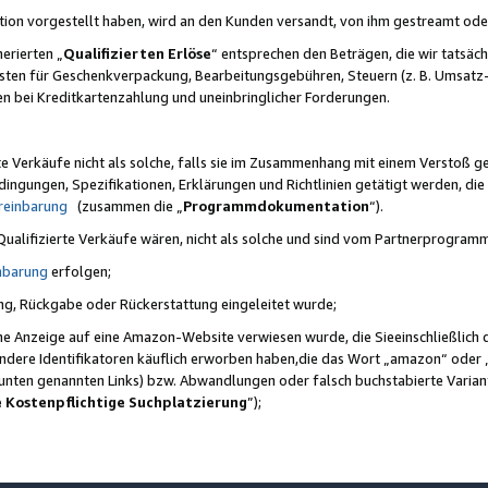
ktion vorgestellt haben, wird an den Kunden versandt, von ihm gestreamt od
erierten „
Qualifizierten Erlöse
“ entsprechen den Beträgen, die wir tatsäch
sten für Geschenkverpackung, Bearbeitungsgebühren, Steuern (z. B. Umsatz-
en bei Kreditkartenzahlung und uneinbringlicher Forderungen.
e Verkäufe nicht als solche, falls sie im Zusammenhang mit einem Verstoß 
ungen, Spezifikationen, Erklärungen und Richtlinien getätigt werden, die 
reinbarung
(zusammen die „
Programmdokumentation
“).
 Qualifizierte Verkäufe wären, nicht als solche und sind vom Partnerprogra
nbarung
erfolgen;
ung, Rückgabe oder Rückerstattung eingeleitet wurde;
ine Anzeige auf eine Amazon-Website verwiesen wurde, die Sieeinschließlich
ndere Identifikatoren käuflich erworben haben,die das Wort „amazon“ oder 
e unten genannten Links) bzw. Abwandlungen oder falsch buchstabierte Varia
e Kostenpflichtige Suchplatzierung
”);