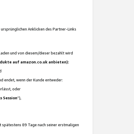
 ursprünglichen Anklicken des Partner-Links
laden und von diesem/dieser bezahlt wird
rodukte auf amazon.co.uk anbieten):
d
 und endet, wenn der Kunde entweder:
erlässt, oder
ls Session
“),
t spätestens 89 Tage nach seiner erstmaligen