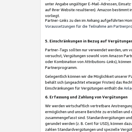
unter Angabe ungültiger E-Mail-Adressen, Einsatz
auf Ihrer Website resultieren). Amazon bestimmt i
vorliegt.
Partner-Links zu den im Anhang aufgeführten Hom
Voraussetzungen für die Teilnahme am Partnerp
5. Einschränkungen in Bezug auf Vergütunge
Partner-Tags sollten nur verwendet werden, um von 
versuchst, Vergütungen sowohl vom Amazon Partn
oder Kombination von Attributions-Links), könne
Partnerprogramm.
Gelegentlich können wir die Möglichkeit unsere
behält sich (ungeachtet etwaiger Fristen) das Rec
Einschränkungen für Vergütungen enthält die
Anla
6. Erfassung und Zahlung von Vergütungen
Wir werden wirtschaftlich vertretbare Anstrengu
ermöglichen und unsere Berichte zu erstellen und 
zusammengefasst sind. Standardvergütungen und s
gerundet werden (z. B. Cent für USD), können dazu
zahlen Standardvergütungen und spezielle Vergüt