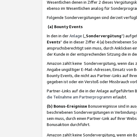
Wesentlichen denen in Ziffer 2 dieses Vergütung
ebenso im Wesentlichen analog für Sonderprogr
Folgende Sondervergütungen sind derzeit verfüg
(a) Bounty Events
In den in der
Anlage
(„
Sondervergütung
“) aufge
Events
“ die in dieser Ziffer 4 (a) beschriebenen 
anspruchsberechtigt sein muss, durch Anklicken ei
der Kunde in der entsprechenden Sitzung die in d
Amazon zahlt keine Sondervergütung, wenn das z
Angabe ungültiger E-Mail-Adressen, Einsatz von B
Bounty Events, die nicht aus Partner-Links auf Ihre
gegeben ist oder ein Verstoß oder Missbrauch vorl
Partner-Links auf die in der Anlage aufgeführte
die Teilnahme am Partnerprogramm
erlaubt.
(b) Bonus-Ereignisse
Bonusereignisse sind in au
beschriebenen Sondervergütungen in Verbindung m
sein muss, durch einen Partner-Link auf Ihrer We
Bonusaktion durchführt.
Amazon zahlt keine Sondervergütung, wenn ein Bon