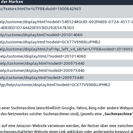
e der Marken
gp/feature.html?ie=UTF8&docId=1000642963
help/customer/display.html?nodeId=548524#GUID-602FA6E8-D724-4317-
64DE0ED1D744420E933ED292E5A7B3D3
elp/customer/display.html?nodeId=201014060
help/customer/display.html?nodeId=GCX77V9988LUPMB2
help/customer/display.html/ref=hp_left_v4_sib?ie=UTF8&nodeId=201909
help/customer/display.html/?nodeId=201014060
help/customer/display.html?nodeId=200975440
help/customer/display.html?nodeId=200975440
help/customer/display.html?nodeId=200975440
/gp/help/customer/display.html?nodeId=GCX77V9988LUPMB2
n einer Suchmaschine (einschließlich Google, Yahoo, Bing oder andere Webp
 des Netzwerkes solcher Suchmaschinen sind), (jeweils eine „
Suchmaschine
nk auf eine Amazon-Website verwiesen werden, der Nutzer über eine zwische
ischengeschalteten Website einen Link anklicken oder anderweitig bewusst a