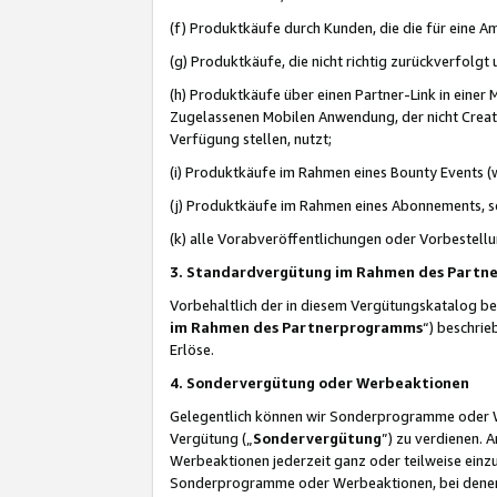
(f) Produktkäufe durch Kunden, die die für eine
(g) Produktkäufe, die nicht richtig zurückverfolg
(h) Produktkäufe über einen Partner-Link in einer
Zugelassenen Mobilen Anwendung, der nicht Creator
Verfügung stellen, nutzt;
(i) Produktkäufe im Rahmen eines Bounty Events (w
(j) Produktkäufe im Rahmen eines Abonnements, so
(k) alle Vorabveröffentlichungen oder Vorbestellu
3. Standardvergütung im Rahmen des Part
Vorbehaltlich der in diesem Vergütungskatalog b
im Rahmen des Partnerprogramms
“) beschri
Erlöse.
4. Sondervergütung oder Werbeaktionen
Gelegentlich können wir Sonderprogramme oder Wer
Vergütung („
Sondervergütung
”) zu verdienen. 
Werbeaktionen jederzeit ganz oder teilweise einz
Sonderprogramme oder Werbeaktionen, bei denen e