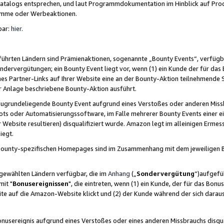
skatalogs entsprechen, und laut Programmdokumentation im Hinblick auf Pr
amme oder Werbeaktionen.
bar:
hier
.
führten Ländern sind Prämienaktionen, sogenannte „Bounty Events“, verfügb
Sondervergütungen; ein Bounty Event liegt vor, wenn (1) ein Kunde der für da
nes Partner-Links auf Ihrer Website eine an der Bounty-Aktion teilnehmende 
er Anlage beschriebene Bounty-Aktion ausführt.
ugrundeliegende Bounty Event aufgrund eines Verstoßes oder anderen Miss
ots oder Automatisierungssoftware, im Falle mehrerer Bounty Events einer e
r Website resultieren) disqualifiziert wurde. Amazon legt im alleinigen Ermess
iegt.
n Bounty-spezifischen Homepages sind im Zusammenhang mit dem jeweiligen
sgewählten Ländern verfügbar, die im
Anhang
(„
Sondervergütung
“)aufgefüh
it "
Bonusereignissen
", die eintreten, wenn (1) ein Kunde, der für das Bon
bsite auf die Amazon-Website klickt und (2) der Kunde während der sich dar
usereignis aufgrund eines Verstoßes oder eines anderen Missbrauchs disqua