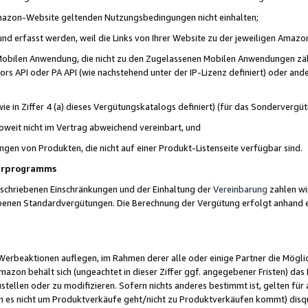
 Amazon-Website geltenden Nutzungsbedingungen nicht einhalten;
t und erfasst werden, weil die Links von Ihrer Website zu der jeweiligen Am
 Mobilen Anwendung, die nicht zu den Zugelassenen Mobilen Anwendungen zählt
s API oder PA API (wie nachstehend unter der IP-Lizenz definiert) oder ander
ie in Ziffer 4 (a) dieses Vergütungskatalogs definiert) (für das Sonderverg
weit nicht im Vertrag abweichend vereinbart, und
ngen von Produkten, die nicht auf einer Produkt-Listenseite verfügbar sind.
nerprogramms
eschriebenen Einschränkungen und der Einhaltung der
Vereinbarung
zahlen wir
ebenen Standardvergütungen. Die Berechnung der Vergütung erfolgt anhand e
beaktionen auflegen, im Rahmen derer alle oder einige Partner die Möglichk
Amazon behält sich (ungeachtet in dieser Ziffer ggf. angegebener Fristen) d
ustellen oder zu modifizieren. Sofern nichts anderes bestimmt ist, gelten 
s nicht um Produktverkäufe geht/nicht zu Produktverkäufen kommt) disqua