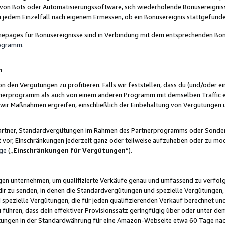
 von Bots oder Automatisierungssoftware, sich wiederholende Bonusereignisse
n jedem Einzelfall nach eigenem Ermessen, ob ein Bonusereignis stattgefund
epages für Bonusereignisse sind in Verbindung mit dem entsprechenden Bonu
rogramm
.
n
den Vergütungen zu profitieren. Falls wir feststellen, dass du (und/oder ein
erprogramm als auch von einem anderen Programm mit demselben Traffic ei
n wir Maßnahmen ergreifen, einschließlich der Einbehaltung von Vergütunge
r Partner, Standardvergütungen im Rahmen des Partnerprogramms oder Sonde
ht vor, Einschränkungen jederzeit ganz oder teilweise aufzuheben oder zu mod
ge
(„
Einschränkungen für Vergütungen
“).
ngen unternehmen, um qualifizierte Verkäufe genau und umfassend zu verfol
dir zu senden, in denen die Standardvergütungen und spezielle Vergütungen, 
pezielle Vergütungen, die für jeden qualifizierenden Verkauf berechnet un
 führen, dass dein effektiver Provisionssatz geringfügig über oder unter dem
ungen in der Standardwährung für eine Amazon-Webseite etwa 60 Tage nach