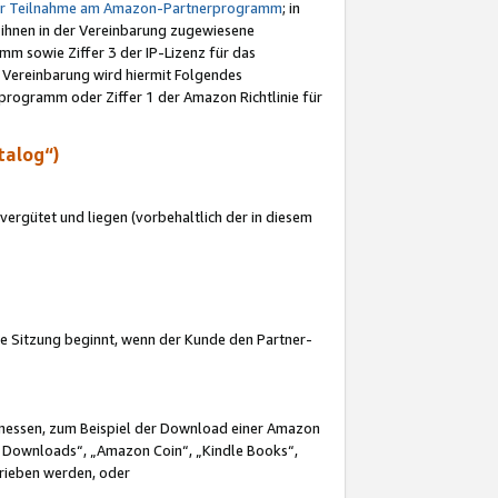
ur Teilnahme am Amazon-Partnerprogramm
; in
 ihnen in der Vereinbarung zugewiesene
m sowie Ziffer 3 der IP-Lizenz für das
 Vereinbarung wird hiermit Folgendes
programm oder Ziffer 1 der Amazon Richtlinie für
talog“)
ergütet und liegen (vorbehaltlich der in diesem
i die Sitzung beginnt, wenn der Kunde den Partner-
Ermessen, zum Beispiel der Download einer Amazon
 Downloads“, „Amazon Coin“, „Kindle Books“,
trieben werden, oder