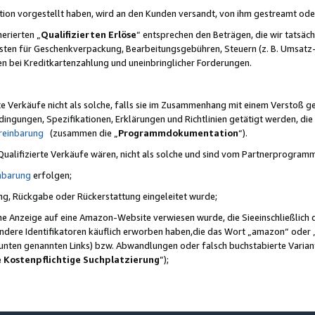
ktion vorgestellt haben, wird an den Kunden versandt, von ihm gestreamt od
erierten „
Qualifizierten Erlöse
“ entsprechen den Beträgen, die wir tatsäch
sten für Geschenkverpackung, Bearbeitungsgebühren, Steuern (z. B. Umsatz-
en bei Kreditkartenzahlung und uneinbringlicher Forderungen.
e Verkäufe nicht als solche, falls sie im Zusammenhang mit einem Verstoß 
ungen, Spezifikationen, Erklärungen und Richtlinien getätigt werden, die 
reinbarung
(zusammen die „
Programmdokumentation
“).
 Qualifizierte Verkäufe wären, nicht als solche und sind vom Partnerprogra
nbarung
erfolgen;
ung, Rückgabe oder Rückerstattung eingeleitet wurde;
ine Anzeige auf eine Amazon-Website verwiesen wurde, die Sieeinschließlich
ndere Identifikatoren käuflich erworben haben,die das Wort „amazon“ oder 
e unten genannten Links) bzw. Abwandlungen oder falsch buchstabierte Varia
e Kostenpflichtige Suchplatzierung
”);