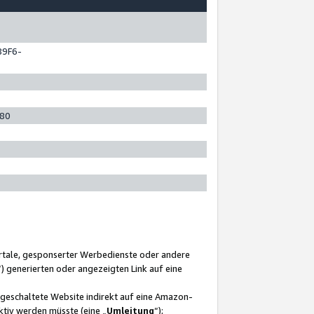
89F6-
280
ortale, gesponserter Werbedienste oder andere
“) generierten oder angezeigten Link auf eine
ngeschaltete Website indirekt auf eine Amazon-
ktiv werden müsste (eine „
Umleitung
“);