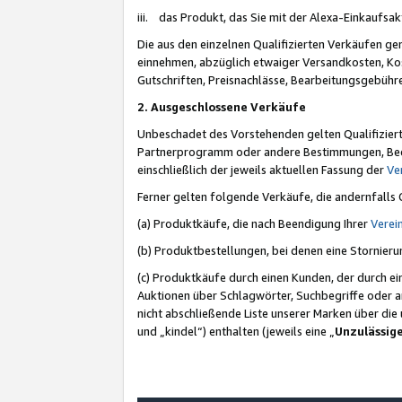
iii. das Produkt, das Sie mit der Alexa-Einkaufsa
Die aus den einzelnen Qualifizierten Verkäufen gen
einnehmen, abzüglich etwaiger Versandkosten, Ko
Gutschriften, Preisnachlässe, Bearbeitungsgebühr
2. Ausgeschlossene Verkäufe
Unbeschadet des Vorstehenden gelten Qualifiziert
Partnerprogramm oder andere Bestimmungen, Beding
einschließlich der jeweils aktuellen Fassung der
Ve
Ferner gelten folgende Verkäufe, die andernfalls
(a) Produktkäufe, die nach Beendigung Ihrer
Verei
(b) Produktbestellungen, bei denen eine Stornier
(c) Produktkäufe durch einen Kunden, der durch e
Auktionen über Schlagwörter, Suchbegriffe oder a
nicht abschließende Liste unserer Marken über di
und „kindel“) enthalten (jeweils eine „
Unzulässig