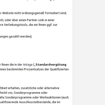
azon-Website nicht ordnungsgemäß formatiert sind;
, oder über einen Partner-Link in einer
e Verlinkungstools, die wir Ihnen ggf. zur
ütungen gezahlt werden);
 Ihnen die in der
Anlage
(„
Standardvergütung
ines bestimmten Prozentsatzes der Qualifizierten
eit erhalten, zusätzliche oder alternative
as Recht vor, Sonderprogramme oder
für alle Sonderprogramme oder Werbeaktionen (auch
lifizierende Ausschlusstatbestände, die im