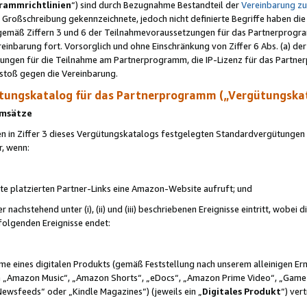
rammrichtlinien
“) sind durch Bezugnahme Bestandteil der
Vereinbarung z
Großschreibung gekennzeichnete, jedoch nicht definierte Begriffe haben die
 gemäß Ziffern 3 und 6 der Teilnahmevoraussetzungen für das Partnerprogram
nbarung fort. Vorsorglich und ohne Einschränkung von Ziffer 6 Abs. (a) der
ungen für die Teilnahme am Partnerprogramm, die IP-Lizenz für das Partner
rstoß gegen die Vereinbarung.
ungskatalog für das Partnerprogramm („Vergütungska
 Umsätze
n in Ziffer 3 dieses Vergütungskatalogs festgelegten Standardvergütungen v
r, wenn:
ite platzierten Partner-Links eine Amazon-Website aufruft; und
r nachstehend unter (i), (ii) und (iii) beschriebenen Ereignisse eintritt, wobe
 folgenden Ereignisse endet:
hme eines digitalen Produkts (gemäß Feststellung nach unserem alleinigen 
 „Amazon Music“, „Amazon Shorts“, „eDocs“, „Amazon Prime Video“, „Game
Newsfeeds“ oder „Kindle Magazines“) (jeweils ein „
Digitales Produkt
“) ver