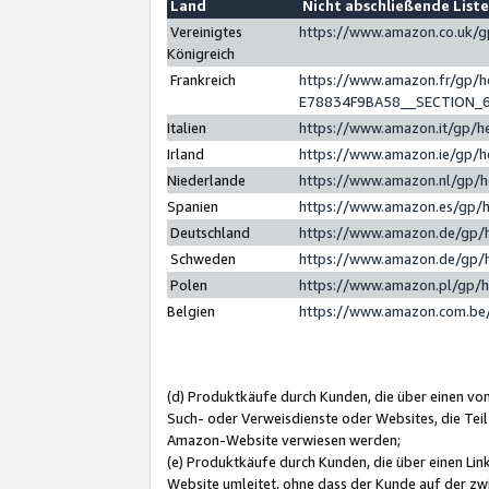
Land
Nicht abschließende List
Vereinigtes
https://www.amazon.co.uk/
Königreich
Frankreich
https://www.amazon.fr/gp/
E78834F9BA58__SECTION_
Italien
https://www.amazon.it/gp/h
Irland
https://www.amazon.ie/gp/
Niederlande
https://www.amazon.nl/gp/
Spanien
https://www.amazon.es/gp/
Deutschland
https://www.amazon.de/gp/
Schweden
https://www.amazon.de/gp/
Polen
https://www.amazon.pl/gp/
Belgien
https://www.amazon.com.be
(d) Produktkäufe durch Kunden, die über einen vo
Such- oder Verweisdienste oder Websites, die Teil
Amazon-Website verwiesen werden;
(e) Produktkäufe durch Kunden, die über einen Li
Website umleitet, ohne dass der Kunde auf der zw