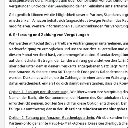
(beispielsweise durch Manipulation oder Kombination von Attributions-
Vergütungen und/oder der Beendigung deiner Teilnahme am Partnerp
Gelegentlich können wir die Möglichkeit unserer Partner, Standardv
einschränken. Amazon behält sich (ungeachtet etwaiger Fristen) das Re
modifizieren. Weitere Informationen zu Einschränkungen für Vergütung
6. Erfassung und Zahlung von Vergütungen
Wir werden wirtschaftlich vertretbare Anstrengungen unternehmen, um 
Nachverfolgung zu ermöglichen und unsere Berichte zu erstellen und di
diesem Monat verdient hast, zusammengefasst sind. Standardvergütung
auf den nächsten Betrag in der Landeswährung gerundet werden (z. B. C
über oder unter dem in deiner Preiskarte angegebenen Satz liegt. Wir
eine Amazon-Webseite etwa 60 Tage nach Ende jedes Kalendermonats, i
wurden. Du kannst wählen, ob du Zahlungen in einer anderen Währung
dafür entscheidest, erklärst du dich damit einverstanden, dass die K
Option 1: Zahlung per Überweisung.
Wir überweisen Ihre Vergütung dir
Namen der Bank, die Kontonummer, den Namen des Kontoinhabers bzw. a
erforderlich) nennen. Sollten Sie sich für diese Option entscheiden, be
fällige Gesamtbetrag den in der
Übersicht Mindestauszahlungsbet
Option 2: Zahlung per Amazon-Geschenkgutschein.
Wir übersenden Ihne
Partnerkonto genannte Haupt-E-Mail-Adresse. Diese Geschenkgutschei