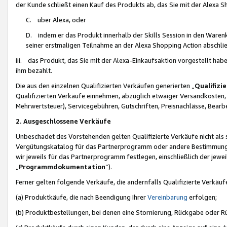
der Kunde schließt einen Kauf des Produkts ab, das Sie mit der Alexa 
C. über Alexa, oder
D. indem er das Produkt innerhalb der Skills Session in den Waren
seiner erstmaligen Teilnahme an der Alexa Shopping Action abschlie
iii. das Produkt, das Sie mit der Alexa-Einkaufsaktion vorgestellt ha
ihm bezahlt.
Die aus den einzelnen Qualifizierten Verkäufen generierten „
Qualifizi
Qualifizierten Verkäufe einnehmen, abzüglich etwaiger Versandkosten
Mehrwertsteuer), Servicegebühren, Gutschriften, Preisnachlässe, Bear
2. Ausgeschlossene Verkäufe
Unbeschadet des Vorstehenden gelten Qualifizierte Verkäufe nicht als
Vergütungskatalog für das Partnerprogramm oder andere Bestimmungen,
wir jeweils für das Partnerprogramm festlegen, einschließlich der jewe
„
Programmdokumentation
“).
Ferner gelten folgende Verkäufe, die andernfalls Qualifizierte Verkä
(a) Produktkäufe, die nach Beendigung Ihrer
Vereinbarung
erfolgen;
(b) Produktbestellungen, bei denen eine Stornierung, Rückgabe oder R