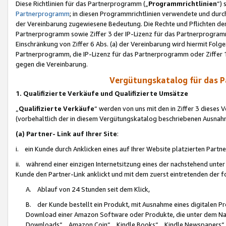
Diese Richtlinien für das Partnerprogramm („
Programmrichtlinien
“)
Partnerprogramm
; in diesen Programmrichtlinien verwendete und durch
der Vereinbarung zugewiesene Bedeutung. Die Rechte und Pflichten de
Partnerprogramm sowie Ziffer 3 der IP-Lizenz für das Partnerprogram
Einschränkung von Ziffer 6 Abs. (a) der Vereinbarung wird hiermit Fol
Partnerprogramm, die IP-Lizenz für das Partnerprogramm oder Ziffer 1
gegen die Vereinbarung.
Vergütungskatalog für das 
1. Qualifizierte Verkäufe und Qualifizierte Umsätze
„
Qualifizierte Verkäufe
“ werden von uns mit den in Ziffer 3 diese
(vorbehaltlich der in diesem Vergütungskatalog beschriebenen Ausnah
(a) Partner- Link auf Ihrer Site
:
i. ein Kunde durch Anklicken eines auf Ihrer Website platzierten Part
ii. während einer einzigen Internetsitzung eines der nachstehend unter (i)
Kunde den Partner-Link anklickt und mit dem zuerst eintretenden der f
A. Ablauf von 24 Stunden seit dem Klick,
B. der Kunde bestellt ein Produkt, mit Ausnahme eines digitalen P
Download einer Amazon Software oder Produkte, die unter dem N
Downloads“, „Amazon Coin“, „Kindle Books“, „Kindle Newspapers“, „