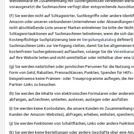
Werbeinhalte im Zusammenhang mit Suchergebnissen verwendet werden,
vorausgesetzt die Suchmaschine verfügt über entsprechende Ausschlu
(f) Sie werden nicht auf Schlagwörter, Suchbegriffe oder andere Ident
Amazon oder unseren verbundenen Unternehmen oder Abwandlungen bzw
nicht abschließende Liste unserer Marken entnehmen Sie bitte der Nich
Schlagwortauktionen auf Suchmaschinen teilnehmen, wenn die sich da
Kostenpflichtige Suchplatzierung (wie im
Vergütungskatalog
definiert
Suchmaschinen Links zur Verfügung stellen, damit Sie bei allgemeinen I
kostenfreien Suchergebnissen) auftauchen, solange Sie die
Vereinbaru
auf Ihre Website leiten und nicht unmittelbar oder mittelbar über eine
(g) Sie werden natürlichen oder juristischen Personen für die Nutzung 
Form von Geld, Rabatten, Preisnachlässen, Punkten, Spenden für Hilfs
beispielsweise keine Prämien- oder Treueprogramme auflegen, die Anrei
Partner-Links zu besuchen.
(h) Sie werden die Inhalte von elektronischen Formularen oder anderem M
abfangen, aufzeichnen, umleiten, auslesen, auslegen oder ausfüllen.
(i) Sie werden keine Kontodaten, die unsere Kunden im Zusammenhang 
Kunden der Amazon-Websites), abfragen, erheben, einholen, speichern,
(j) Sie werden Funktionen von Schaltflächen, Links oder andere Funkti
(k) Sie werden keine Bestellungen oder andere Geschäfte über eine Ama