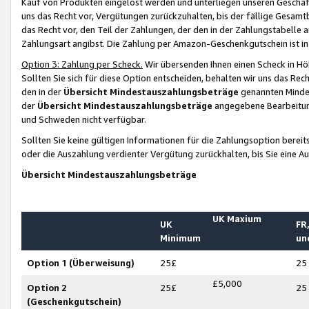
Kauf von Produkten eingelöst werden und unterliegen unseren Geschäf
uns das Recht vor, Vergütungen zurückzuhalten, bis der fällige Gesamt
das Recht vor, den Teil der Zahlungen, der den in der Zahlungstabelle 
Zahlungsart angibst. Die Zahlung per Amazon-Geschenkgutschein ist in
Option 3: Zahlung per Scheck.
Wir übersenden Ihnen einen Scheck in Höh
Sollten Sie sich für diese Option entscheiden, behalten wir uns das Rec
den in der
Übersicht Mindestauszahlungsbeträge
genannten Mindest
der
Übersicht Mindestauszahlungsbeträge
angegebene Bearbeitung
und Schweden nicht verfügbar.
Sollten Sie keine gültigen Informationen für die Zahlungsoption bereit
oder die Auszahlung verdienter Vergütung zurückhalten, bis Sie eine A
Übersicht Mindestauszahlungsbeträge
UK Maxium
UK
FR,
Minimum
un
Option 1 (Überweisung)
25£
25
£5,000
Option 2
25£
25
(Geschenkgutschein)