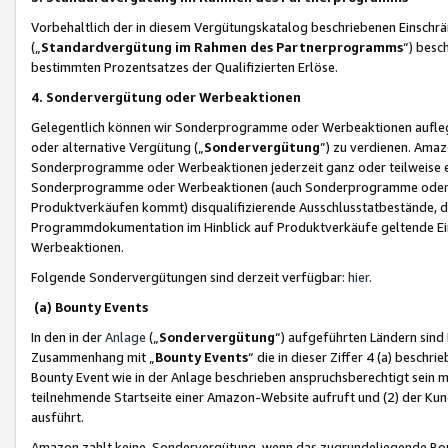
Vorbehaltlich der in diesem Vergütungskatalog beschriebenen Einschr
(„
Standardvergütung im Rahmen des Partnerprogramms
“) besc
bestimmten Prozentsatzes der Qualifizierten Erlöse.
4. Sondervergütung oder Werbeaktionen
Gelegentlich können wir Sonderprogramme oder Werbeaktionen auflegen,
oder alternative Vergütung („
Sondervergütung
”) zu verdienen. Amazo
Sonderprogramme oder Werbeaktionen jederzeit ganz oder teilweise einz
Sonderprogramme oder Werbeaktionen (auch Sonderprogramme oder We
Produktverkäufen kommt) disqualifizierende Ausschlusstatbestände, di
Programmdokumentation im Hinblick auf Produktverkäufe geltende E
Werbeaktionen.
Folgende Sondervergütungen sind derzeit verfügbar:
hier
.
(a) Bounty Events
In den in der
Anlage
(„
Sondervergütung
“) aufgeführten Ländern sind
Zusammenhang mit „
Bounty Events
“ die in dieser Ziffer 4 (a) besch
Bounty Event wie in der Anlage beschrieben anspruchsberechtigt sein mu
teilnehmende Startseite einer Amazon-Website aufruft und (2) der Kun
ausführt.
Amazon zahlt keine Sondervergütung, wenn das zugrundeliegende Boun