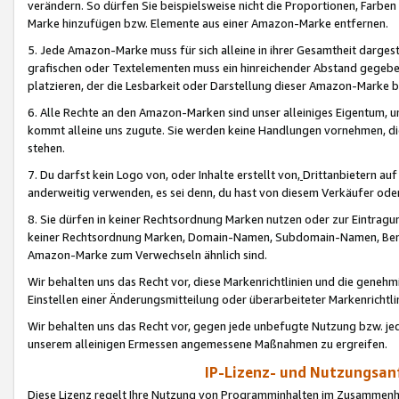
verändern. So dürfen Sie beispielsweise nicht die Proportionen, Farb
Marke hinzufügen bzw. Elemente aus einer Amazon-Marke entfernen.
5. Jede Amazon-Marke muss für sich alleine in ihrer Gesamtheit darge
grafischen oder Textelementen muss ein hinreichender Abstand gegebe
platzieren, der die Lesbarkeit oder Darstellung dieser Amazon-Marke b
6. Alle Rechte an den Amazon-Marken sind unser alleiniges Eigentum, 
kommt alleine uns zugute. Sie werden keine Handlungen vornehmen, 
stehen.
7. Du darfst kein Logo von, oder Inhalte erstellt von,
Drittanbietern au
anderweitig verwenden, es sei denn, du hast von diesem Verkäufer oder
8. Sie dürfen in keiner Rechtsordnung Marken nutzen oder zur Eintragu
keiner Rechtsordnung Marken, Domain-Namen, Subdomain-Namen, Benu
Amazon-Marke zum Verwechseln ähnlich sind.
Wir behalten uns das Recht vor, diese Markenrichtlinien und die gene
Einstellen einer Änderungsmitteilung oder überarbeiteter Markenricht
Wir behalten uns das Recht vor, gegen jede unbefugte Nutzung bzw. jede 
unserem alleinigen Ermessen angemessene Maßnahmen zu ergreifen.
IP-Lizenz- und Nutzungsan
Diese Lizenz regelt Ihre Nutzung von Programminhalten im Zusammen