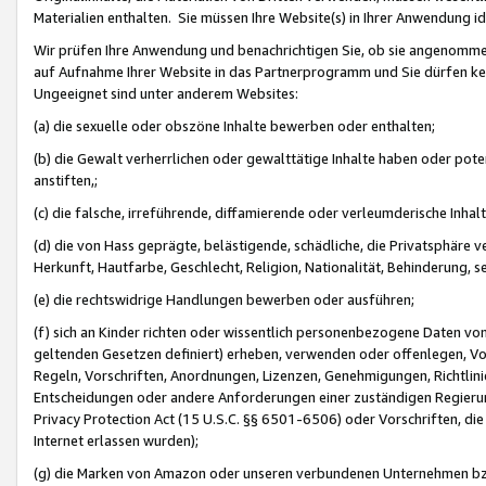
Materialien enthalten. Sie müssen Ihre Website(s) in Ihrer Anwendung ide
Wir prüfen Ihre Anwendung und benachrichtigen Sie, ob sie angenommen
auf Aufnahme Ihrer Website in das Partnerprogramm und Sie dürfen kei
Ungeeignet sind unter anderem Websites:
(a) die sexuelle oder obszöne Inhalte bewerben oder enthalten;
(b) die Gewalt verherrlichen oder gewalttätige Inhalte haben oder pot
anstiften,;
(c) die falsche, irreführende, diffamierende oder verleumderische Inha
(d) die von Hass geprägte, belästigende, schädliche, die Privatsphäre v
Herkunft, Hautfarbe, Geschlecht, Religion, Nationalität, Behinderung, 
(e) die rechtswidrige Handlungen bewerben oder ausführen;
(f) sich an Kinder richten oder wissentlich personenbezogene Daten vo
geltenden Gesetzen definiert) erheben, verwenden oder offenlegen, Vo
Regeln, Vorschriften, Anordnungen, Lizenzen, Genehmigungen, Richtlini
Entscheidungen oder andere Anforderungen einer zuständigen Regierung
Privacy Protection Act (15 U.S.C. §§ 6501-6506) oder Vorschriften, di
Internet erlassen wurden);
(g) die Marken von Amazon oder unseren verbundenen Unternehmen b