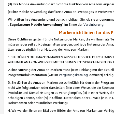
(d) Ihre Mobile Anwendung darf nicht die Funktion von Amazons eige
(e) Ihre Mobile Anwendung darf keine Amazon-Webpages in WebView 
Wir prüfen Ihre Anwendung und benachrichtigen Sie, ob sie angenomm
„
Zugelassene Mobile Anwendung
“ im Sinne der
Vereinbarung
.
Markenrichtlinien für das 
Diese Richtlinien gelten für die Nutzung der Marken, die wir Ihnen als 
müssen jederzeit strikt eingehalten werden, und jede Nutzung der Ama
Lizenzen bezüglich Ihrer Nutzung der Amazon-Marken.
1. SIE DÜRFEN DIE AMAZON-MARKEN AUSSCHLIESSLICH DURCH DARS
AUF EINER AMAZON-WEBSITE MITTELS EINES ENTSPRECHENDEN PART
2. Ihre Nutzung der Amazon-Marken muss (i) im Einklang mit der aktuells
Programmdokumentation (wie im
Vergütungskatalog
definiert) erfolg
3. Sie dürfen die Amazon-Marken ausschließlich für den in der Progr
nicht wie folgt nutzen oder darstellen: (i) in einer Weise, die ein Spo
Produkte und Dienstleistungen zu verunglimpfen, (iii) in einer Weise
schädigen könnte, oder (iv) in Offline-Materialien oder E-Mails (z. B.
Dokumenten oder mündlicher Werbung).
4. Wir werden Ihnen ein Bild bzw. Bilder der Amazon-Marken zur Verfüg