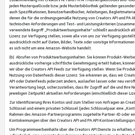
jeden Musterquellcode bzw. jede Musterbibliothek geltenden gesonder
auch Spezifikationen, Benutzerhandbücher, Anleitungen, Begleitmaterial
denen die für die ordnungsgemäße Nutzung von Creators API und PA A
technischen Anforderungen und Test- und Leistungskriterien (zusammen
verwendete Begriff „Produktwerbungsinhalte“ schließt ausdrücklich al
Lizenz zur Verfügung stellen, sowie alle von uns zur Verfügung gestel
ausdrücklich nicht auf Daten, Bilder, Texte oder sonstige Informatione
es sich nicht um eine Amazon-Website handelt.
(b) Abrufen von Produktwerbungsinhalten. Sie können Produkt-Werbein
ausdrückliche vorherige schriftliche Genehmigung erteilt haben, könn
wir über die Creators API Feeds zur Verfügung stellen. Wenn Sie Produk
Nutzung von Datenfeeds dieser Lizenz. Sie erkennen an, dass wir Creat
API oder Datenfeeds jederzeit ändern, auslaufen lassen oder neu veröffe
Verantwortung liegt, sicherzustellen, dass Ihr Zugriff auf die und Ihr
jeweiligen Zeitpunkt aktuellen Anforderungen (einschließlich dieser Liz
Zur Identifizierung Ihres Kontos und zum Stellen von Anfragen an Crea
Schlüssel und einem privaten Schlüssel (jedes Schlüsselpaar eine „Kon
Rahmen des Amazon-Partnerprogramms zugeteilte Partner-ID oder ein
Kontokennungen über den Creators API und PA API Kontoerstellungspro
Um Programmwerbeinhalte über die Creators API Dienste zu erhalten, m