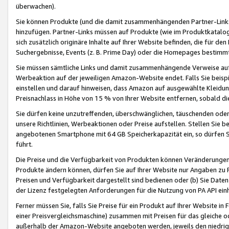
überwachen).
Sie können Produkte (und die damit zusammenhängenden Partner-Links)
hinzufügen. Partner-Links müssen auf Produkte (wie im Produktkatalog de
sich zusätzlich originäre Inhalte auf Ihrer Website befinden, die für 
Suchergebnisse, Events (z. B. Prime Day) oder die Homepages bestimmte
Sie müssen sämtliche Links und damit zusammenhängende Verweise auf z
Werbeaktion auf der jeweiligen Amazon-Website endet. Falls Sie beisp
einstellen und darauf hinweisen, dass Amazon auf ausgewählte Kleidun
Preisnachlass in Höhe von 15 % von Ihrer Website entfernen, sobald di
Sie dürfen keine unzutreffenden, überschwänglichen, täuschenden od
unsere Richtlinien, Werbeaktionen oder Preise aufstellen. Stellen Sie 
angebotenen Smartphone mit 64 GB Speicherkapazität ein, so dürfen S
führt.
Die Preise und die Verfügbarkeit von Produkten können Veränderungen 
Produkte ändern können, dürfen Sie auf Ihrer Website nur Angaben zu P
Preisen und Verfügbarkeit dargestellt sind bedienen oder (b) Sie Daten
der Lizenz festgelegten Anforderungen für die Nutzung von PA API einh
Ferner müssen Sie, falls Sie Preise für ein Produkt auf Ihrer Website in 
einer Preisvergleichsmaschine) zusammen mit Preisen für das gleiche o
außerhalb der Amazon-Website angeboten werden, jeweils den niedrigst