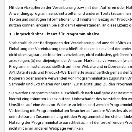
Mit dem Akzeptieren der Vereinbarung bzw. mit dem Aufrufen oder Nutz
Anwendungsprogrammierschnittstellen und anderer Tools (zusammen die
Texten und sonstigen Informationen und Inhalten in Bezug auf Produkte
nutzen können, erklären Sie sich damit einverstanden, an diese Lizenz 
1. Eingeschränkte Lizenz für Programminhalte
Vorbehaltlich der Bedingungen der Vereinbarung und ausschließlich z
Einhaltung der Vereinbarung (einschließlich dieser Lizenz und der ande
nicht übertragbare, nicht unterlizenzierbare, nicht exklusive, gebühren
anzuzeigen; (b) nur diejenigen der Amazon-Marken zu verwenden (wie in 
Programminhalte, ausschließlich auf Ihrer Website und in Übereinstimmu
API, Datenfeeds und Produkt-Werbeinhalte ausschließlich gemäß den Spe
Kopieren oder andere Verwenden von Programminhalten zugunsten Dri
Sammeln und Extrahieren von Daten. Zur Klarstellung: Zu den Program
Sie werden Programminhalte ausschließlich nach Maßgabe der Besti
hiermit eingeräumten Lizenz nutzen. Unbeschadet des Vorstehenden we
Umsätze auf eine Amazon-Website zu leiten, und werden Programminhal
Verbindung mit Programminhalten Besucher auf andere Websites als ein
unmittelbarem Zusammenhang mit den Programminhalten stehen, Links z
Nutzung der Programminhalte ausschließlich mit der betreffenden Pr
nicht mit einer anderen Webpage verlinken.