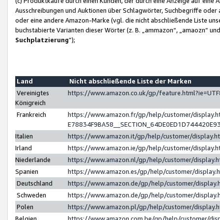
(c) Produktkäufe durch einen Kunden, der durch eine Anzeige auf eine 
Ausschreibungen und Auktionen über Schlagwörter, Suchbegriffe oder 
oder eine andere Amazon-Marke (vgl. die nicht abschließende Liste un
buchstabierte Varianten dieser Wörter (z. B. „ammazon“, „amaozn“ und „
Suchplatzierung
”);
Land
Nicht abschließende Liste der Marken
Vereinigtes
https://www.amazon.co.uk/gp/feature.html?ie=U
Königreich
Frankreich
https://www.amazon.fr/gp/help/customer/displa
E78834F9BA58__SECTION_64DE0ED1D744420E9
Italien
https://www.amazon.it/gp/help/customer/display
Irland
https://www.amazon.ie/gp/help/customer/displa
Niederlande
https://www.amazon.nl/gp/help/customer/display
Spanien
https://www.amazon.es/gp/help/customer/display
Deutschland
https://www.amazon.de/gp/help/customer/displa
Schweden
https://www.amazon.de/gp/help/customer/displa
Polen
https://www.amazon.pl/gp/help/customer/display
Belgien
https://www.amazon.com.be/gp/help/customer/d