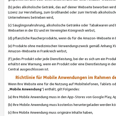
(b) jedes alkoholische Getränk, das auf deiner Webseite beworben wird
Lizenz zur Herstellung, zum Großhandel oder zum Vertrieb alkoholisch
Unternehmens betrieben wird,
(c) Säuglingsnahruhrung, alkoholische Getränke oder Tabakwaren und E
Webseiten in der EU und im Vereinigten Königreich wirbst,
(d) pflanzliche Raucherprodukte, wenn du für die Amazon-Webseite in B
(e) Produkte ohne medizinischen Verwendungszweck gemäß Anhang XVI 
Amazon-Webseite in Frankreich wirbst,
(f) jedes Produkt oder jede Dienstleistung, bei der es sich um ein Prod
erhältst eine Warnung, wenn ein Produkt oder eine Dienstleistung in de
Central ausgeschlossen ist.
Richtlinie für Mobile Anwendungen im Rahmen de
Wenn Ihre Website eine für die Nutzung auf Mobiltelefonen, Tablets 
„
Mobile Anwendung
“) enthält, gilt Folgendes:
(a) Ihre Mobile Anwendung muss in den App-Stores von Google Play, A
(b) Ihre Mobile Anwendung muss kostenlos heruntergeladen werden könn
(c) Ihre Mobile Anwendung muss originäre Inhalte haben,