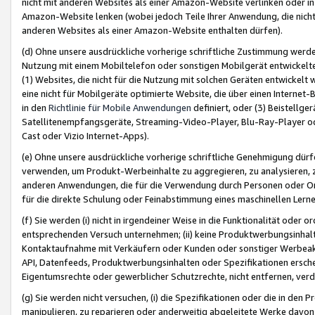
nicht mit anderen Websites als einer Amazon-Website verlinken oder i
Amazon-Website lenken (wobei jedoch Teile Ihrer Anwendung, die nich
anderen Websites als einer Amazon-Website enthalten dürfen).
(d) Ohne unsere ausdrückliche vorherige schriftliche Zustimmung werd
Nutzung mit einem Mobiltelefon oder sonstigen Mobilgerät entwickelt
(1) Websites, die nicht für die Nutzung mit solchen Geräten entwickelt
eine nicht für Mobilgeräte optimierte Website, die über einen Interne
in den
Richtlinie für Mobile Anwendungen
definiert, oder (3) Beistellge
Satellitenempfangsgeräte, Streaming-Video-Player, Blu-Ray-Player ode
Cast oder Vizio Internet-Apps).
(e) Ohne unsere ausdrückliche vorherige schriftliche Genehmigung dürfe
verwenden, um Produkt-Werbeinhalte zu aggregieren, zu analysieren, 
anderen Anwendungen, die für die Verwendung durch Personen oder Or
für die direkte Schulung oder Feinabstimmung eines maschinellen Lern
(f) Sie werden (i) nicht in irgendeiner Weise in die Funktionalität ode
entsprechenden Versuch unternehmen; (ii) keine Produktwerbungsinha
Kontaktaufnahme mit Verkäufern oder Kunden oder sonstiger Werbeaktiv
API, Datenfeeds, Produktwerbungsinhalten oder Spezifikationen erschei
Eigentumsrechte oder gewerblicher Schutzrechte, nicht entfernen, verd
(g) Sie werden nicht versuchen, (i) die Spezifikationen oder die in de
manipulieren, zu reparieren oder anderweitig abgeleitete Werke davon z