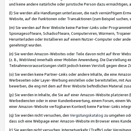
und keine andere natürliche oder juristische Person dazu ermächtigen, a
(l) Sie werden alle Handlungen unterlassen, die nach vernünftigem Erme
Website, auf der Funktionen oder Transaktionen (zum Beispiel suchen, s
(m) Sie werden auf Ihrer Website keine Partner-Links oder Programmin
Spionagesoftware, Schadsoftware, Computerviren, Würmern, Trojaner
Herunterladen oder Installieren auf einem Nutzer-Computer oder ande
genehmigt wurden.
(n) Sie werden Amazon-Websites oder Teile davon nicht auf Ihrer Websi
(z. B., WebView) innerhalb einer Mobilen Anwendung. Die Darstellung ein
Teilnahmevoraussetzungen stellt jedoch keinen Verstoß gegen diese Zif
(o) Sie werden keine Partner-Links oder andere Inhalte, die eine Am
Werbeseiten oder Layer-Werbung einstellen oder bereitstellen, mit Au
bewerben, die eng mit dem auf Ihrer Website befindlichen Material z
(p) Sie werden in Inhalte, die Sie auf einer Amazon-Website platzier
Werbediensten oder in einer Kundenbewertung, einem Forum, einem Wun
einer Amazon-Website verfügbaren Kontext) keine Partner-Links integr
(q) Sie werden nicht versuchen, den
Vergütungskatalog
zu umgehen oder
dass sich eine Webpage einer Amazon-Website im Browser eines Kunden 
(r) Sie werden nicht versuchen, Internetverkehr (Traffic) oder Vergü