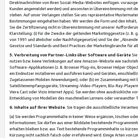
Direktnachrichten von Ihren Social-Media-Websites einfügen. vorausg
Kunden angemeldet werden) und ansonsten in Übereinstimmung mit der
stehen. Auf unser Verlangen stellen Sie uns repräsentative Mustermater
Bestimmungen eingehalten haben. Wir werden die Form und den Inhalt, di
Sie die Zertifizierung nicht in Übereinstimmung mit unserer Aufforderu
Klarstellung: (i) Für die Zwecke der geltenden Marketinggesetze (z. 
von 1991 und ähnlicher oder Nachfolgegesetze) sind Sie der „Absender“ j
Gesetze und Standards und Best Practices der Marketingbranche für 
5. Verbreitung von Partner-Links über Software und Geräte
Sie
nutzen bzw. keine Verlinkungen auf eine Amazon-Website wie nachsteh
Software-Applikationen (z. B. Browser Plug-ins, Browser Helper Objec
ein Endnutzer installieren und ausführen kann) und Geräten, einschlie
Zugelassenen Mobilen Anwendungen); oder (b) im Zusammenhang mit bzw.
Satellitenempfangsgeräte, Streaming-Video-Playern, Blu-Ray-Playern 
Viera Cast oder Vizio Internet Apps). Sie werden ohne ausdrückliche v
Entwicklung von Modellen des maschinellen Lernens oder verwandter 
6. Inhalte auf Ihrer Website
. Sie tragen die ausschließliche Verantwo
(a) Sie werden Programminhalte in keiner Weise ergänzen, löschen oder
Informationen; Sie dürfen aus einer Bilddatei bestehende Programminhal
erhalten bleiben bzw. aus Text bestehende Programminhalte so kürzen, 
Kürzung nicht sachlich falsch oder irreführend wird. Einige Arten von L