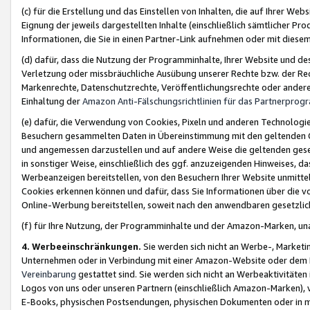
(c) für die Erstellung und das Einstellen von Inhalten, die auf Ihrer We
Eignung der jeweils dargestellten Inhalte (einschließlich sämtlicher 
Informationen, die Sie in einen Partner-Link aufnehmen oder mit diese
(d) dafür, dass die Nutzung der Programminhalte, Ihrer Website und des 
Verletzung oder missbräuchliche Ausübung unserer Rechte bzw. der Recht
Markenrechte, Datenschutzrechte, Veröffentlichungsrechte oder anderer
Einhaltung der
Amazon Anti-Fälschungsrichtlinien für das Partnerpro
(e) dafür, die Verwendung von Cookies, Pixeln und anderen Technologien
Besuchern gesammelten Daten in Übereinstimmung mit den geltenden Ge
und angemessen darzustellen und auf andere Weise die geltenden geset
in sonstiger Weise, einschließlich des ggf. anzuzeigenden Hinweises, d
Werbeanzeigen bereitstellen, von den Besuchern Ihrer Website unmitte
Cookies erkennen können und dafür, dass Sie Informationen über die v
Online-Werbung bereitstellen, soweit nach den anwendbaren gesetzlic
(f) für Ihre Nutzung, der Programminhalte und der Amazon-Marken, u
4. Werbeeinschränkungen.
Sie werden sich nicht an Werbe-, Market
Unternehmen oder in Verbindung mit einer Amazon-Website oder dem Pa
Vereinbarung
gestattet sind. Sie werden sich nicht an Werbeaktivitäten
Logos von uns oder unseren Partnern (einschließlich Amazon-Marken), 
E-Books, physischen Postsendungen, physischen Dokumenten oder in 