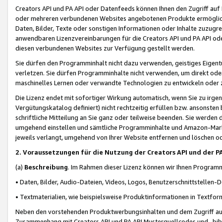
Creators API und PA API oder Datenfeeds können Ihnen den Zugriff auf D
oder mehreren verbundenen Websites angebotenen Produkte ermögliche
Daten, Bilder, Texte oder sonstigen Informationen oder Inhalte zuzugre
anwendbaren Lizenzvereinbarungen für die Creators API und PA API od
diesen verbundenen Websites zur Verfügung gestellt werden.
Sie dürfen den Programminhalt nicht dazu verwenden, geistiges Eigent
verletzen. Sie dürfen Programminhalte nicht verwenden, um direkt ode
maschinelles Lernen oder verwandte Technologien zu entwickeln oder zu
Die Lizenz endet mit sofortiger Wirkung automatisch, wenn Sie zu irg
Vergütungskatalog definiert) nicht rechtzeitig erfüllen bzw. ansonsten
schriftliche Mitteilung an Sie ganz oder teilweise beenden. Sie werden
umgehend einstellen und sämtliche Programminhalte und Amazon-Marke
jeweils verlangt, umgehend von Ihrer Website entfernen und löschen od
2. Voraussetzungen für die Nutzung der Creators API und der P
(a)
Beschreibung
. Im Rahmen dieser Lizenz können wir Ihnen Programmi
• Daten, Bilder, Audio-Dateien, Videos, Logos, Benutzerschnittstellen-
• Textmaterialien, wie beispielsweise Produktinformationen in Textfor
Neben den vorstehenden Produktwerbungsinhalten und dem Zugriff auf 
Zusammenhang mit Creators API und PA API Musterquellcodes und -bibli