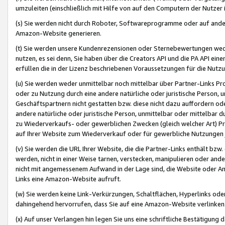
umzuleiten (einschließlich mit Hilfe von auf den Computern der Nutzer i
(s) Sie werden nicht durch Roboter, Softwareprogramme oder auf andere
Amazon-Website generieren.
(t) Sie werden unsere Kundenrezensionen oder Sternebewertungen wed
nutzen, es sei denn, Sie haben über die Creators API und die PA API e
erfüllen die in der Lizenz beschriebenen Voraussetzungen für die Nutzu
(u) Sie werden weder unmittelbar noch mittelbar über Partner-Links P
oder zu Nutzung durch eine andere natürliche oder juristische Person,
Geschäftspartnern nicht gestatten bzw. diese nicht dazu auffordern od
andere natürliche oder juristische Person, unmittelbar oder mittelbar
zu Wiederverkaufs- oder gewerblichen Zwecken (gleich welcher Art) 
auf Ihrer Website zum Wiederverkauf oder für gewerbliche Nutzungen 
(v) Sie werden die URL Ihrer Website, die die Partner-Links enthält b
werden, nicht in einer Weise tarnen, verstecken, manipulieren oder and
nicht mit angemessenem Aufwand in der Lage sind, die Website oder A
Links eine Amazon-Website aufruft.
(w) Sie werden keine Link-Verkürzungen, Schaltflächen, Hyperlinks ode
dahingehend hervorrufen, dass Sie auf eine Amazon-Website verlinken
(x) Auf unser Verlangen hin legen Sie uns eine schriftliche Bestätigung