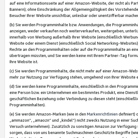
auf eine Informationsseite auf einer Amazon-Website, der nicht als Part
Bannern); ohne Einschränkung der Allgemeingültigkeit des Vorstehende
Besucher Ihrer Website unsichtbar, unlesbar oder unentzifferbar mache
(b) Sie werden Programminhalte bzw. Anwendungen, die Programminhalt
anzeigen, weder verkaufen noch weiterverkaufen, weitergeben, unterli
innerhalb von Werbung außerhalb Ihrer Website (einschließlich Werbun
Website oder einem Dienst (einschließlich Social Networking-Website
Rechte an den Programminhalten oder auf die Programminhalte an eine a
übertragen müssten, und Sie werden keine mit Ihrem Partner-Tag formati
Ihre Website ist.
(c) Sie werden Programminhalte, die nicht mehr auf einer Amazon-Websit
mehr zur Nutzung zur Verfügung stehen, umgehend von Ihrer Website e
(d) Sie werden keine Programminhalte, einschließlich in den Programmin
eine Person bzw. ein Unternehmen ein bestimmtes Produkt, eine Dienstle
geschäftlichen Beziehung oder Verbindung zu diesen steht (einschließli
Programminhalten).
(e) Sie werden Amazon-Marken (wie in den
Markenrichtlinien
definiert) 
„ammazon“, „amaozn“ und „kindel“) nicht zwecks Nutzung in einer Suc
Versuch unternehmen). Zusätzlich zu sonstigen Amazon zur Verfügung 
sorgen, dass von uns benannte Suchmaschinen Geschützte Begriffe (wie 