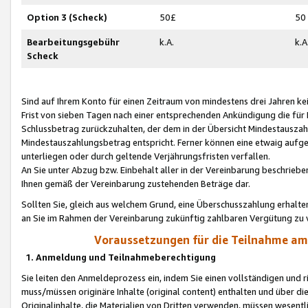
Option 3 (Scheck)
50£
50
Bearbeitungsgebühr
k.A.
k.A
Scheck
Sind auf Ihrem Konto für einen Zeitraum von mindestens drei Jahren kein
Frist von sieben Tagen nach einer entsprechenden Ankündigung die für
Schlussbetrag zurückzuhalten, der dem in der Übersicht Mindestausz
Mindestauszahlungsbetrag entspricht. Ferner können eine etwaig aufg
unterliegen oder durch geltende Verjährungsfristen verfallen.
An Sie unter Abzug bzw. Einbehalt aller in der Vereinbarung beschrieb
Ihnen gemäß der Vereinbarung zustehenden Beträge dar.
Sollten Sie, gleich aus welchem Grund, eine Überschusszahlung erhalte
an Sie im Rahmen der Vereinbarung zukünftig zahlbaren Vergütung zu 
Voraussetzungen für die Teilnahme a
1. Anmeldung und Teilnahmeberechtigung
Sie leiten den Anmeldeprozess ein, indem Sie einen vollständigen und 
muss/müssen originäre Inhalte (original content) enthalten und über d
Originalinhalte, die Materialien von Dritten verwenden, müssen wese