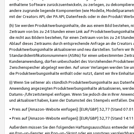
enthaltene Software zurückzuentwickeln, zu zerlegen, zu dekompilier
andere zugrunde liegende Komponenten (wie Modelle, Modellparameter
mit der Creators API, der PA API, Datenfeeds oder in den Produkt Werb
(h) Sie werden Produktwerbungsinhalte, die aus einem Bild bestehen, ni
Zeitraum von bis zu 24 Stunden einen Link auf Produktwerbungsinhalte
die nicht aus Bildern bestehen, für einen Zeitraum von bis zu 24 Stund
Ablauf dieses Zeitraums durch entsprechende Anfrage an die Creators 
Produktwerbungsinhalte aktualisieren und neu darstellen. Sofern wir Ih
Standardidentifikationsnummern (ASINs) für einen unbestimmten Zeitra
Kundenanwendung, dürfen unbeschadet des Vorstehenden Produktwerbu
Zwischenspeicher abgelegt werden. Auf unser Verlangen werden Sie un
die Produktwerbungsinhalte enthält oder nutzt, damit wir Ihre Einhalt
(i) Wenn Sie seltener als stündlich Produktwerbungsinhalte aus Datenfe
Anwendung angezeigten Produktwerbungsinhalte aktualisieren, werden 
Datums-/Uhrzeitstempel einfügen. Wenn Sie jedoch die in Ihrer Anwe
und aktualisiert haben, kann der Datumsteil des Stempels entfallen. Dies
• Preis auf [Amazon-Website einfügen]: [EUR/GBP] 32,77 (Stand 07.01.
• Preis auf [Amazon-Website einfügen]: [EUR/GBP] 32,77 (Stand 14:11 
Außerdem müssen Sie den folgenden Haftungsausschluss entweder neb
ein Pop-up-Fenster, ein Pop-up-Skript oder ein sonstiges vergleichba