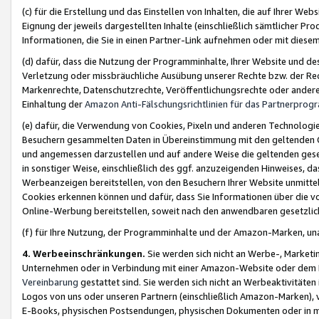
(c) für die Erstellung und das Einstellen von Inhalten, die auf Ihrer We
Eignung der jeweils dargestellten Inhalte (einschließlich sämtlicher 
Informationen, die Sie in einen Partner-Link aufnehmen oder mit diese
(d) dafür, dass die Nutzung der Programminhalte, Ihrer Website und des 
Verletzung oder missbräuchliche Ausübung unserer Rechte bzw. der Recht
Markenrechte, Datenschutzrechte, Veröffentlichungsrechte oder anderer
Einhaltung der
Amazon Anti-Fälschungsrichtlinien für das Partnerpro
(e) dafür, die Verwendung von Cookies, Pixeln und anderen Technologien
Besuchern gesammelten Daten in Übereinstimmung mit den geltenden Ge
und angemessen darzustellen und auf andere Weise die geltenden geset
in sonstiger Weise, einschließlich des ggf. anzuzeigenden Hinweises, d
Werbeanzeigen bereitstellen, von den Besuchern Ihrer Website unmitte
Cookies erkennen können und dafür, dass Sie Informationen über die v
Online-Werbung bereitstellen, soweit nach den anwendbaren gesetzlic
(f) für Ihre Nutzung, der Programminhalte und der Amazon-Marken, u
4. Werbeeinschränkungen.
Sie werden sich nicht an Werbe-, Market
Unternehmen oder in Verbindung mit einer Amazon-Website oder dem Pa
Vereinbarung
gestattet sind. Sie werden sich nicht an Werbeaktivitäten
Logos von uns oder unseren Partnern (einschließlich Amazon-Marken), 
E-Books, physischen Postsendungen, physischen Dokumenten oder in 