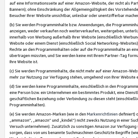
auf eine Informationsseite auf einer Amazon-Website, der nicht als Part
Bannern); ohne Einschränkung der Allgemeingültigkeit des Vorstehende
Besucher Ihrer Website unsichtbar, unlesbar oder unentzifferbar mache
(b) Sie werden Programminhalte bzw. Anwendungen, die Programminhalt
anzeigen, weder verkaufen noch weiterverkaufen, weitergeben, unterli
innerhalb von Werbung außerhalb Ihrer Website (einschließlich Werbun
Website oder einem Dienst (einschließlich Social Networking-Website
Rechte an den Programminhalten oder auf die Programminhalte an eine a
übertragen müssten, und Sie werden keine mit Ihrem Partner-Tag formati
Ihre Website ist.
(c) Sie werden Programminhalte, die nicht mehr auf einer Amazon-Websit
mehr zur Nutzung zur Verfügung stehen, umgehend von Ihrer Website e
(d) Sie werden keine Programminhalte, einschließlich in den Programmin
eine Person bzw. ein Unternehmen ein bestimmtes Produkt, eine Dienstle
geschäftlichen Beziehung oder Verbindung zu diesen steht (einschließli
Programminhalten).
(e) Sie werden Amazon-Marken (wie in den
Markenrichtlinien
definiert) 
„ammazon“, „amaozn“ und „kindel“) nicht zwecks Nutzung in einer Suc
Versuch unternehmen). Zusätzlich zu sonstigen Amazon zur Verfügung 
sorgen, dass von uns benannte Suchmaschinen Geschützte Begriffe (wie 