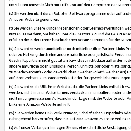
umzuleiten (einschließlich mit Hilfe von auf den Computern der Nutzer i
(s) Sie werden nicht durch Roboter, Softwareprogramme oder auf andere
Amazon-Website generieren.
(t) Sie werden unsere Kundenrezensionen oder Sternebewertungen wed
nutzen, es sei denn, Sie haben über die Creators API und die PA API e
erfüllen die in der Lizenz beschriebenen Voraussetzungen für die Nutzu
(u) Sie werden weder unmittelbar noch mittelbar über Partner-Links P
oder zu Nutzung durch eine andere natürliche oder juristische Person,
Geschäftspartnern nicht gestatten bzw. diese nicht dazu auffordern od
andere natürliche oder juristische Person, unmittelbar oder mittelbar
zu Wiederverkaufs- oder gewerblichen Zwecken (gleich welcher Art) 
auf Ihrer Website zum Wiederverkauf oder für gewerbliche Nutzungen 
(v) Sie werden die URL Ihrer Website, die die Partner-Links enthält b
werden, nicht in einer Weise tarnen, verstecken, manipulieren oder and
nicht mit angemessenem Aufwand in der Lage sind, die Website oder A
Links eine Amazon-Website aufruft.
(w) Sie werden keine Link-Verkürzungen, Schaltflächen, Hyperlinks ode
dahingehend hervorrufen, dass Sie auf eine Amazon-Website verlinken
(x) Auf unser Verlangen hin legen Sie uns eine schriftliche Bestätigung