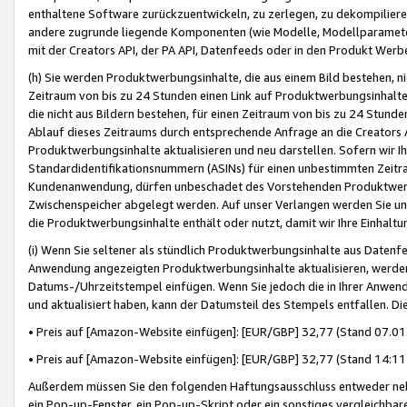
enthaltene Software zurückzuentwickeln, zu zerlegen, zu dekompilier
andere zugrunde liegende Komponenten (wie Modelle, Modellparameter
mit der Creators API, der PA API, Datenfeeds oder in den Produkt Werb
(h) Sie werden Produktwerbungsinhalte, die aus einem Bild bestehen, ni
Zeitraum von bis zu 24 Stunden einen Link auf Produktwerbungsinhalte
die nicht aus Bildern bestehen, für einen Zeitraum von bis zu 24 Stund
Ablauf dieses Zeitraums durch entsprechende Anfrage an die Creators 
Produktwerbungsinhalte aktualisieren und neu darstellen. Sofern wir Ih
Standardidentifikationsnummern (ASINs) für einen unbestimmten Zeitra
Kundenanwendung, dürfen unbeschadet des Vorstehenden Produktwerbu
Zwischenspeicher abgelegt werden. Auf unser Verlangen werden Sie un
die Produktwerbungsinhalte enthält oder nutzt, damit wir Ihre Einhalt
(i) Wenn Sie seltener als stündlich Produktwerbungsinhalte aus Datenfe
Anwendung angezeigten Produktwerbungsinhalte aktualisieren, werden 
Datums-/Uhrzeitstempel einfügen. Wenn Sie jedoch die in Ihrer Anwe
und aktualisiert haben, kann der Datumsteil des Stempels entfallen. Dies
• Preis auf [Amazon-Website einfügen]: [EUR/GBP] 32,77 (Stand 07.01.
• Preis auf [Amazon-Website einfügen]: [EUR/GBP] 32,77 (Stand 14:11 
Außerdem müssen Sie den folgenden Haftungsausschluss entweder neb
ein Pop-up-Fenster, ein Pop-up-Skript oder ein sonstiges vergleichba