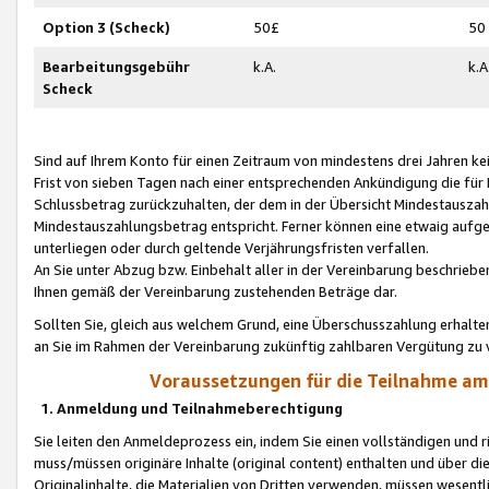
Option 3 (Scheck)
50£
50
Bearbeitungsgebühr
k.A.
k.A
Scheck
Sind auf Ihrem Konto für einen Zeitraum von mindestens drei Jahren kein
Frist von sieben Tagen nach einer entsprechenden Ankündigung die für
Schlussbetrag zurückzuhalten, der dem in der Übersicht Mindestausz
Mindestauszahlungsbetrag entspricht. Ferner können eine etwaig aufg
unterliegen oder durch geltende Verjährungsfristen verfallen.
An Sie unter Abzug bzw. Einbehalt aller in der Vereinbarung beschrieb
Ihnen gemäß der Vereinbarung zustehenden Beträge dar.
Sollten Sie, gleich aus welchem Grund, eine Überschusszahlung erhalte
an Sie im Rahmen der Vereinbarung zukünftig zahlbaren Vergütung zu 
Voraussetzungen für die Teilnahme a
1. Anmeldung und Teilnahmeberechtigung
Sie leiten den Anmeldeprozess ein, indem Sie einen vollständigen und 
muss/müssen originäre Inhalte (original content) enthalten und über d
Originalinhalte, die Materialien von Dritten verwenden, müssen wese