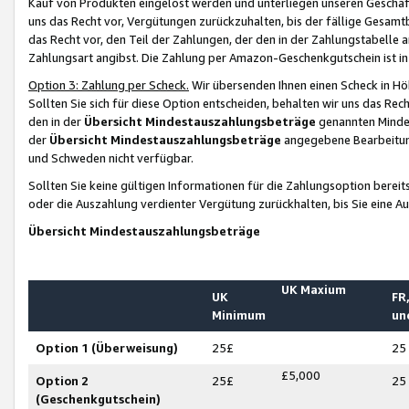
Kauf von Produkten eingelöst werden und unterliegen unseren Geschäf
uns das Recht vor, Vergütungen zurückzuhalten, bis der fällige Gesamt
das Recht vor, den Teil der Zahlungen, der den in der Zahlungstabelle 
Zahlungsart angibst. Die Zahlung per Amazon-Geschenkgutschein ist in
Option 3: Zahlung per Scheck.
Wir übersenden Ihnen einen Scheck in Höh
Sollten Sie sich für diese Option entscheiden, behalten wir uns das Rec
den in der
Übersicht Mindestauszahlungsbeträge
genannten Mindest
der
Übersicht Mindestauszahlungsbeträge
angegebene Bearbeitung
und Schweden nicht verfügbar.
Sollten Sie keine gültigen Informationen für die Zahlungsoption bereit
oder die Auszahlung verdienter Vergütung zurückhalten, bis Sie eine A
Übersicht Mindestauszahlungsbeträge
UK Maxium
UK
FR,
Minimum
un
Option 1 (Überweisung)
25£
25
£5,000
Option 2
25£
25
(Geschenkgutschein)