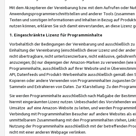
Mit dem Akzeptieren der Vereinbarung bzw. mit dem Aufrufen oder Nutz
Anwendungsprogrammierschnittstellen und anderer Tools (zusammen die
Texten und sonstigen Informationen und Inhalten in Bezug auf Produkte
nutzen können, erklären Sie sich damit einverstanden, an diese Lizenz 
1. Eingeschränkte Lizenz für Programminhalte
Vorbehaltlich der Bedingungen der Vereinbarung und ausschließlich z
Einhaltung der Vereinbarung (einschließlich dieser Lizenz und der ande
nicht übertragbare, nicht unterlizenzierbare, nicht exklusive, gebühren
anzuzeigen; (b) nur diejenigen der Amazon-Marken zu verwenden (wie in 
Programminhalte, ausschließlich auf Ihrer Website und in Übereinstimmu
API, Datenfeeds und Produkt-Werbeinhalte ausschließlich gemäß den Spe
Kopieren oder andere Verwenden von Programminhalten zugunsten Dri
Sammeln und Extrahieren von Daten. Zur Klarstellung: Zu den Program
Sie werden Programminhalte ausschließlich nach Maßgabe der Besti
hiermit eingeräumten Lizenz nutzen. Unbeschadet des Vorstehenden we
Umsätze auf eine Amazon-Website zu leiten, und werden Programminhal
Verbindung mit Programminhalten Besucher auf andere Websites als ein
unmittelbarem Zusammenhang mit den Programminhalten stehen, Links z
Nutzung der Programminhalte ausschließlich mit der betreffenden Pr
nicht mit einer anderen Webpage verlinken.