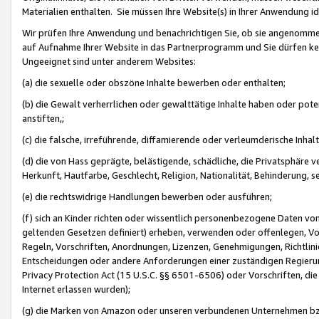
Materialien enthalten. Sie müssen Ihre Website(s) in Ihrer Anwendung ide
Wir prüfen Ihre Anwendung und benachrichtigen Sie, ob sie angenommen
auf Aufnahme Ihrer Website in das Partnerprogramm und Sie dürfen kei
Ungeeignet sind unter anderem Websites:
(a) die sexuelle oder obszöne Inhalte bewerben oder enthalten;
(b) die Gewalt verherrlichen oder gewalttätige Inhalte haben oder pot
anstiften,;
(c) die falsche, irreführende, diffamierende oder verleumderische Inha
(d) die von Hass geprägte, belästigende, schädliche, die Privatsphäre v
Herkunft, Hautfarbe, Geschlecht, Religion, Nationalität, Behinderung, 
(e) die rechtswidrige Handlungen bewerben oder ausführen;
(f) sich an Kinder richten oder wissentlich personenbezogene Daten vo
geltenden Gesetzen definiert) erheben, verwenden oder offenlegen, Vo
Regeln, Vorschriften, Anordnungen, Lizenzen, Genehmigungen, Richtlini
Entscheidungen oder andere Anforderungen einer zuständigen Regierung
Privacy Protection Act (15 U.S.C. §§ 6501-6506) oder Vorschriften, di
Internet erlassen wurden);
(g) die Marken von Amazon oder unseren verbundenen Unternehmen b