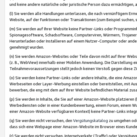
und keine andere natürliche oder juristische Person dazu ermächtigen, a
(l) Sie werden alle Handlungen unterlassen, die nach vernünftigem Erme
Website, auf der Funktionen oder Transaktionen (zum Beispiel suchen, s
(m) Sie werden auf Ihrer Website keine Partner-Links oder Programmin
Spionagesoftware, Schadsoftware, Computerviren, Würmern, Trojaner
Herunterladen oder Installieren auf einem Nutzer-Computer oder ande
genehmigt wurden.
(n) Sie werden Amazon-Websites oder Teile davon nicht auf Ihrer Websi
(z. B., WebView) innerhalb einer Mobilen Anwendung. Die Darstellung ein
Teilnahmevoraussetzungen stellt jedoch keinen Verstoß gegen diese Zif
(o) Sie werden keine Partner-Links oder andere Inhalte, die eine Am
Werbeseiten oder Layer-Werbung einstellen oder bereitstellen, mit Au
bewerben, die eng mit dem auf Ihrer Website befindlichen Material z
(p) Sie werden in Inhalte, die Sie auf einer Amazon-Website platzier
Werbediensten oder in einer Kundenbewertung, einem Forum, einem Wun
einer Amazon-Website verfügbaren Kontext) keine Partner-Links integr
(q) Sie werden nicht versuchen, den
Vergütungskatalog
zu umgehen oder
dass sich eine Webpage einer Amazon-Website im Browser eines Kunden 
(r) Sie werden nicht versuchen, Internetverkehr (Traffic) oder Vergü