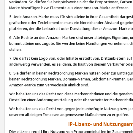
verändern. So dürfen Sie beispielsweise nicht die Proportionen, Farb
Marke hinzufügen bzw. Elemente aus einer Amazon-Marke entfernen.
5. Jede Amazon-Marke muss für sich alleine in ihrer Gesamtheit darge
grafischen oder Textelementen muss ein hinreichender Abstand gegebe
platzieren, der die Lesbarkeit oder Darstellung dieser Amazon-Marke b
6. Alle Rechte an den Amazon-Marken sind unser alleiniges Eigentum, 
kommt alleine uns zugute. Sie werden keine Handlungen vornehmen, 
stehen.
7. Du darfst kein Logo von, oder Inhalte erstellt von,
Drittanbietern au
anderweitig verwenden, es sei denn, du hast von diesem Verkäufer oder
8. Sie dürfen in keiner Rechtsordnung Marken nutzen oder zur Eintragu
keiner Rechtsordnung Marken, Domain-Namen, Subdomain-Namen, Benu
Amazon-Marke zum Verwechseln ähnlich sind.
Wir behalten uns das Recht vor, diese Markenrichtlinien und die gene
Einstellen einer Änderungsmitteilung oder überarbeiteter Markenricht
Wir behalten uns das Recht vor, gegen jede unbefugte Nutzung bzw. jede 
unserem alleinigen Ermessen angemessene Maßnahmen zu ergreifen.
IP-Lizenz- und Nutzungsan
Diese Lizenz regelt Ihre Nutzung von Programminhalten im Zusammen