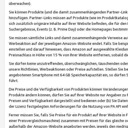
überwachen).
Sie können Produkte (und die damit zusammenhängenden Partner-Links)
hinzufügen. Partner-Links müssen auf Produkte (wie im Produktkatalog de
sich zusätzlich originäre Inhalte auf Ihrer Website befinden, die für 
Suchergebnisse, Events (z. B. Prime Day) oder die Homepages bestimmte
Sie müssen sämtliche Links und damit zusammenhängende Verweise auf z
Werbeaktion auf der jeweiligen Amazon-Website endet. Falls Sie beisp
einstellen und darauf hinweisen, dass Amazon auf ausgewählte Kleidun
Preisnachlass in Höhe von 15 % von Ihrer Website entfernen, sobald di
Sie dürfen keine unzutreffenden, überschwänglichen, täuschenden od
unsere Richtlinien, Werbeaktionen oder Preise aufstellen. Stellen Sie 
angebotenen Smartphone mit 64 GB Speicherkapazität ein, so dürfen S
führt.
Die Preise und die Verfügbarkeit von Produkten können Veränderungen 
Produkte ändern können, dürfen Sie auf Ihrer Website nur Angaben zu P
Preisen und Verfügbarkeit dargestellt sind bedienen oder (b) Sie Daten
der Lizenz festgelegten Anforderungen für die Nutzung von PA API einh
Ferner müssen Sie, falls Sie Preise für ein Produkt auf Ihrer Website in 
einer Preisvergleichsmaschine) zusammen mit Preisen für das gleiche o
außerhalb der Amazon-Website angeboten werden, jeweils den niedrigst