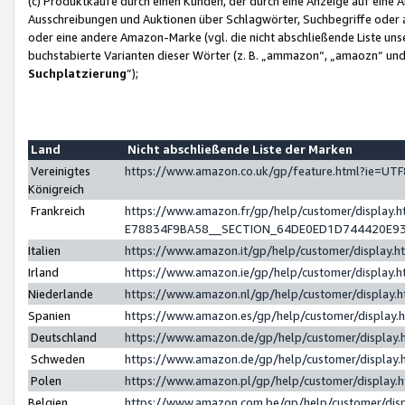
(c) Produktkäufe durch einen Kunden, der durch eine Anzeige auf eine 
Ausschreibungen und Auktionen über Schlagwörter, Suchbegriffe oder 
oder eine andere Amazon-Marke (vgl. die nicht abschließende Liste un
buchstabierte Varianten dieser Wörter (z. B. „ammazon“, „amaozn“ und „
Suchplatzierung
”);
Land
Nicht abschließende Liste der Marken
Vereinigtes
https://www.amazon.co.uk/gp/feature.html?ie=U
Königreich
Frankreich
https://www.amazon.fr/gp/help/customer/displa
E78834F9BA58__SECTION_64DE0ED1D744420E9
Italien
https://www.amazon.it/gp/help/customer/display
Irland
https://www.amazon.ie/gp/help/customer/displa
Niederlande
https://www.amazon.nl/gp/help/customer/display
Spanien
https://www.amazon.es/gp/help/customer/display
Deutschland
https://www.amazon.de/gp/help/customer/displa
Schweden
https://www.amazon.de/gp/help/customer/displa
Polen
https://www.amazon.pl/gp/help/customer/display
Belgien
https://www.amazon.com.be/gp/help/customer/d