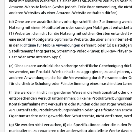
nicht mit anderen Websites als einer Amazon-Website verlinken oder i
Amazon-Website lenken (wobei jedoch Teile Ihrer Anwendung, die nich
anderen Websites als einer Amazon-Website enthalten dürfen).
(d) Ohne unsere ausdrückliche vorherige schriftliche Zustimmung werd
Nutzung mit einem Mobiltelefon oder sonstigen Mobilgerät entwickelt
(1) Websites, die nicht für die Nutzung mit solchen Geräten entwickelt
eine nicht für Mobilgeräte optimierte Website, die über einen Interne
in den
Richtlinie für Mobile Anwendungen
definiert, oder (3) Beistellge
Satellitenempfangsgeräte, Streaming-Video-Player, Blu-Ray-Player ode
Cast oder Vizio Internet-Apps).
(e) Ohne unsere ausdrückliche vorherige schriftliche Genehmigung dürfe
verwenden, um Produkt-Werbeinhalte zu aggregieren, zu analysieren, 
anderen Anwendungen, die für die Verwendung durch Personen oder Or
für die direkte Schulung oder Feinabstimmung eines maschinellen Lern
(f) Sie werden (i) nicht in irgendeiner Weise in die Funktionalität ode
entsprechenden Versuch unternehmen; (ii) keine Produktwerbungsinha
Kontaktaufnahme mit Verkäufern oder Kunden oder sonstiger Werbeaktiv
API, Datenfeeds, Produktwerbungsinhalten oder Spezifikationen erschei
Eigentumsrechte oder gewerblicher Schutzrechte, nicht entfernen, verd
(g) Sie werden nicht versuchen, (i) die Spezifikationen oder die in de
manipulieren, zu reparieren oder anderweitig abgeleitete Werke davon z