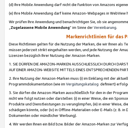
(d) Ihre Mobile Anwendung darf nicht die Funktion von Amazons eige
(e) Ihre Mobile Anwendung darf keine Amazon-Webpages in WebView 
Wir prüfen Ihre Anwendung und benachrichtigen Sie, ob sie angenomm
„
Zugelassene Mobile Anwendung
“ im Sinne der
Vereinbarung
.
Markenrichtlinien für das 
Diese Richtlinien gelten für die Nutzung der Marken, die wir Ihnen als 
müssen jederzeit strikt eingehalten werden, und jede Nutzung der Ama
Lizenzen bezüglich Ihrer Nutzung der Amazon-Marken.
1. SIE DÜRFEN DIE AMAZON-MARKEN AUSSCHLIESSLICH DURCH DARS
AUF EINER AMAZON-WEBSITE MITTELS EINES ENTSPRECHENDEN PART
2. Ihre Nutzung der Amazon-Marken muss (i) im Einklang mit der aktuells
Programmdokumentation (wie im
Vergütungskatalog
definiert) erfolg
3. Sie dürfen die Amazon-Marken ausschließlich für den in der Progr
nicht wie folgt nutzen oder darstellen: (i) in einer Weise, die ein Spo
Produkte und Dienstleistungen zu verunglimpfen, (iii) in einer Weise
schädigen könnte, oder (iv) in Offline-Materialien oder E-Mails (z. B.
Dokumenten oder mündlicher Werbung).
4. Wir werden Ihnen ein Bild bzw. Bilder der Amazon-Marken zur Verfüg