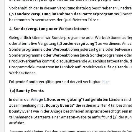
Vorbehaltlich der in diesem Vergütungskatalog beschriebenen Einschr
(„
Standardvergütung im Rahmen des Partnerprogramms
“) besc
bestimmten Prozentsatzes der Qualifizierten Erlöse.
4. Sondervergütung oder Werbeaktionen
Gelegentlich können wir Sonderprogramme oder Werbeaktionen auflegen,
oder alternative Vergütung („
Sondervergütung
”) zu verdienen. Amazo
Sonderprogramme oder Werbeaktionen jederzeit ganz oder teilweise einz
Sonderprogramme oder Werbeaktionen (auch Sonderprogramme oder We
Produktverkäufen kommt) disqualifizierende Ausschlusstatbestände, di
Programmdokumentation im Hinblick auf Produktverkäufe geltende E
Werbeaktionen.
Folgende Sondervergütungen sind derzeit verfügbar:
hier
.
(a) Bounty Events
In den in der
Anlage
(„
Sondervergütung
“) aufgeführten Ländern sind
Zusammenhang mit „
Bounty Events
“ die in dieser Ziffer 4 (a) besch
Bounty Event wie in der Anlage beschrieben anspruchsberechtigt sein mu
teilnehmende Startseite einer Amazon-Website aufruft und (2) der Kun
ausführt.
Amazon zahlt keine Sondervergütung, wenn das zugrundeliegende Boun