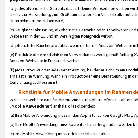
(b) jedes alkoholische Getränk, das auf deiner Webseite beworben wird
Lizenz zur Herstellung, zum Großhandel oder zum Vertrieb alkoholisch
Unternehmens betrieben wird,
(c) Säuglingsnahruhrung, alkoholische Getränke oder Tabakwaren und E
Webseiten in der EU und im Vereinigten Königreich wirbst,
(d) pflanzliche Raucherprodukte, wenn du für die Amazon-Webseite in B
(e) Produkte ohne medizinischen Verwendungszweck gemäß Anhang XVI 
Amazon-Webseite in Frankreich wirbst,
(f) jedes Produkt oder jede Dienstleistung, bei der es sich um ein Prod
erhältst eine Warnung, wenn ein Produkt oder eine Dienstleistung in de
Central ausgeschlossen ist.
Richtlinie für Mobile Anwendungen im Rahmen de
Wenn Ihre Website eine für die Nutzung auf Mobiltelefonen, Tablets 
„
Mobile Anwendung
“) enthält, gilt Folgendes:
(a) Ihre Mobile Anwendung muss in den App-Stores von Google Play, A
(b) Ihre Mobile Anwendung muss kostenlos heruntergeladen werden könn
(c) Ihre Mobile Anwendung muss originäre Inhalte haben,