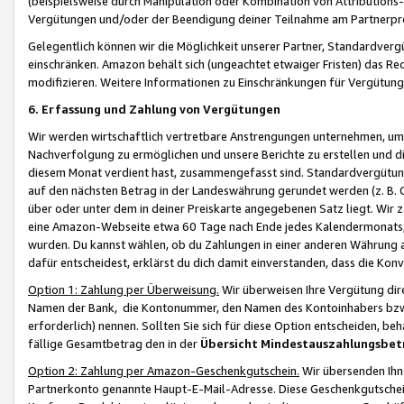
(beispielsweise durch Manipulation oder Kombination von Attributions-
Vergütungen und/oder der Beendigung deiner Teilnahme am Partnerp
Gelegentlich können wir die Möglichkeit unserer Partner, Standardv
einschränken. Amazon behält sich (ungeachtet etwaiger Fristen) das Re
modifizieren. Weitere Informationen zu Einschränkungen für Vergütung
6. Erfassung und Zahlung von Vergütungen
Wir werden wirtschaftlich vertretbare Anstrengungen unternehmen, um 
Nachverfolgung zu ermöglichen und unsere Berichte zu erstellen und di
diesem Monat verdient hast, zusammengefasst sind. Standardvergütung
auf den nächsten Betrag in der Landeswährung gerundet werden (z. B. C
über oder unter dem in deiner Preiskarte angegebenen Satz liegt. Wir
eine Amazon-Webseite etwa 60 Tage nach Ende jedes Kalendermonats, i
wurden. Du kannst wählen, ob du Zahlungen in einer anderen Währung
dafür entscheidest, erklärst du dich damit einverstanden, dass die K
Option 1: Zahlung per Überweisung.
Wir überweisen Ihre Vergütung dir
Namen der Bank, die Kontonummer, den Namen des Kontoinhabers bzw. a
erforderlich) nennen. Sollten Sie sich für diese Option entscheiden, be
fällige Gesamtbetrag den in der
Übersicht Mindestauszahlungsbet
Option 2: Zahlung per Amazon-Geschenkgutschein.
Wir übersenden Ihne
Partnerkonto genannte Haupt-E-Mail-Adresse. Diese Geschenkgutschei