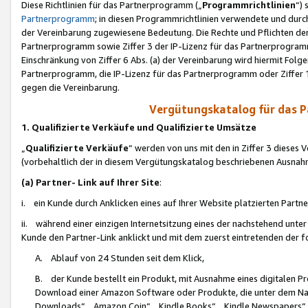
Diese Richtlinien für das Partnerprogramm („
Programmrichtlinien
“)
Partnerprogramm
; in diesen Programmrichtlinien verwendete und durch
der Vereinbarung zugewiesene Bedeutung. Die Rechte und Pflichten de
Partnerprogramm sowie Ziffer 3 der IP-Lizenz für das Partnerprogram
Einschränkung von Ziffer 6 Abs. (a) der Vereinbarung wird hiermit Fol
Partnerprogramm, die IP-Lizenz für das Partnerprogramm oder Ziffer 1
gegen die Vereinbarung.
Vergütungskatalog für das 
1. Qualifizierte Verkäufe und Qualifizierte Umsätze
„
Qualifizierte Verkäufe
“ werden von uns mit den in Ziffer 3 diese
(vorbehaltlich der in diesem Vergütungskatalog beschriebenen Ausnah
(a) Partner- Link auf Ihrer Site
:
i. ein Kunde durch Anklicken eines auf Ihrer Website platzierten Part
ii. während einer einzigen Internetsitzung eines der nachstehend unter (i)
Kunde den Partner-Link anklickt und mit dem zuerst eintretenden der f
A. Ablauf von 24 Stunden seit dem Klick,
B. der Kunde bestellt ein Produkt, mit Ausnahme eines digitalen P
Download einer Amazon Software oder Produkte, die unter dem N
Downloads“, „Amazon Coin“, „Kindle Books“, „Kindle Newspapers“, „