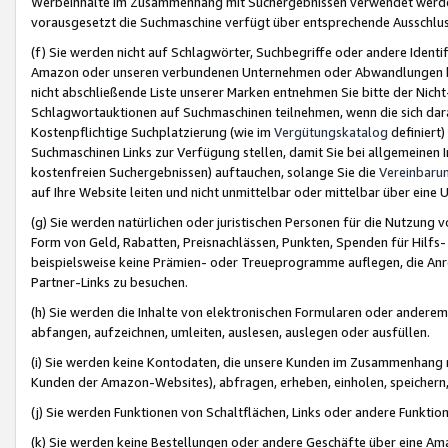
Werbeinhalte im Zusammenhang mit Suchergebnissen verwendet werden,
vorausgesetzt die Suchmaschine verfügt über entsprechende Ausschlu
(f) Sie werden nicht auf Schlagwörter, Suchbegriffe oder andere Ident
Amazon oder unseren verbundenen Unternehmen oder Abwandlungen bzw
nicht abschließende Liste unserer Marken entnehmen Sie bitte der Nich
Schlagwortauktionen auf Suchmaschinen teilnehmen, wenn die sich da
Kostenpflichtige Suchplatzierung (wie im
Vergütungskatalog
definiert
Suchmaschinen Links zur Verfügung stellen, damit Sie bei allgemeinen I
kostenfreien Suchergebnissen) auftauchen, solange Sie die
Vereinbaru
auf Ihre Website leiten und nicht unmittelbar oder mittelbar über eine
(g) Sie werden natürlichen oder juristischen Personen für die Nutzung 
Form von Geld, Rabatten, Preisnachlässen, Punkten, Spenden für Hilfs
beispielsweise keine Prämien- oder Treueprogramme auflegen, die Anrei
Partner-Links zu besuchen.
(h) Sie werden die Inhalte von elektronischen Formularen oder anderem M
abfangen, aufzeichnen, umleiten, auslesen, auslegen oder ausfüllen.
(i) Sie werden keine Kontodaten, die unsere Kunden im Zusammenhang 
Kunden der Amazon-Websites), abfragen, erheben, einholen, speichern,
(j) Sie werden Funktionen von Schaltflächen, Links oder andere Funkti
(k) Sie werden keine Bestellungen oder andere Geschäfte über eine Ama