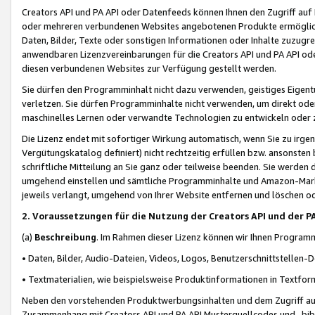
Creators API und PA API oder Datenfeeds können Ihnen den Zugriff auf D
oder mehreren verbundenen Websites angebotenen Produkte ermögliche
Daten, Bilder, Texte oder sonstigen Informationen oder Inhalte zuzugre
anwendbaren Lizenzvereinbarungen für die Creators API und PA API od
diesen verbundenen Websites zur Verfügung gestellt werden.
Sie dürfen den Programminhalt nicht dazu verwenden, geistiges Eigent
verletzen. Sie dürfen Programminhalte nicht verwenden, um direkt ode
maschinelles Lernen oder verwandte Technologien zu entwickeln oder zu
Die Lizenz endet mit sofortiger Wirkung automatisch, wenn Sie zu irg
Vergütungskatalog definiert) nicht rechtzeitig erfüllen bzw. ansonsten
schriftliche Mitteilung an Sie ganz oder teilweise beenden. Sie werden
umgehend einstellen und sämtliche Programminhalte und Amazon-Marke
jeweils verlangt, umgehend von Ihrer Website entfernen und löschen od
2. Voraussetzungen für die Nutzung der Creators API und der P
(a)
Beschreibung
. Im Rahmen dieser Lizenz können wir Ihnen Programmi
• Daten, Bilder, Audio-Dateien, Videos, Logos, Benutzerschnittstellen-
• Textmaterialien, wie beispielsweise Produktinformationen in Textfor
Neben den vorstehenden Produktwerbungsinhalten und dem Zugriff auf 
Zusammenhang mit Creators API und PA API Musterquellcodes und -bibli