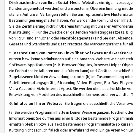
Direktnachrichten von Ihren Social-Media-Websites einfügen. vorausg
Kunden angemeldet werden) und ansonsten in Übereinstimmung mit der
stehen. Auf unser Verlangen stellen Sie uns repräsentative Mustermater
Bestimmungen eingehalten haben. Wir werden die Form und den Inhalt, di
Sie die Zertifizierung nicht in Übereinstimmung mit unserer Aufforderu
Klarstellung: (i) Für die Zwecke der geltenden Marketinggesetze (z. 
von 1991 und ähnlicher oder Nachfolgegesetze) sind Sie der „Absender“ j
Gesetze und Standards und Best Practices der Marketingbranche für 
5. Verbreitung von Partner-Links über Software und Geräte
Sie
nutzen bzw. keine Verlinkungen auf eine Amazon-Website wie nachsteh
Software-Applikationen (z. B. Browser Plug-ins, Browser Helper Objec
ein Endnutzer installieren und ausführen kann) und Geräten, einschlie
Zugelassenen Mobilen Anwendungen); oder (b) im Zusammenhang mit bzw.
Satellitenempfangsgeräte, Streaming-Video-Playern, Blu-Ray-Playern 
Viera Cast oder Vizio Internet Apps). Sie werden ohne ausdrückliche v
Entwicklung von Modellen des maschinellen Lernens oder verwandter 
6. Inhalte auf Ihrer Website
. Sie tragen die ausschließliche Verantwo
(a) Sie werden Programminhalte in keiner Weise ergänzen, löschen oder
Informationen; Sie dürfen aus einer Bilddatei bestehende Programminhal
erhalten bleiben bzw. aus Text bestehende Programminhalte so kürzen, 
Kürzung nicht sachlich falsch oder irreführend wird. Einige Arten von L