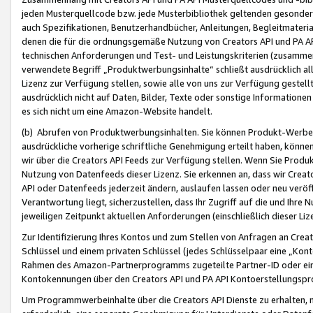
jeden Musterquellcode bzw. jede Musterbibliothek geltenden gesonder
auch Spezifikationen, Benutzerhandbücher, Anleitungen, Begleitmaterial
denen die für die ordnungsgemäße Nutzung von Creators API und PA A
technischen Anforderungen und Test- und Leistungskriterien (zusammen
verwendete Begriff „Produktwerbungsinhalte“ schließt ausdrücklich al
Lizenz zur Verfügung stellen, sowie alle von uns zur Verfügung gestel
ausdrücklich nicht auf Daten, Bilder, Texte oder sonstige Informatione
es sich nicht um eine Amazon-Website handelt.
(b) Abrufen von Produktwerbungsinhalten. Sie können Produkt-Werbein
ausdrückliche vorherige schriftliche Genehmigung erteilt haben, könn
wir über die Creators API Feeds zur Verfügung stellen. Wenn Sie Produk
Nutzung von Datenfeeds dieser Lizenz. Sie erkennen an, dass wir Creat
API oder Datenfeeds jederzeit ändern, auslaufen lassen oder neu veröffe
Verantwortung liegt, sicherzustellen, dass Ihr Zugriff auf die und Ihr
jeweiligen Zeitpunkt aktuellen Anforderungen (einschließlich dieser Liz
Zur Identifizierung Ihres Kontos und zum Stellen von Anfragen an Crea
Schlüssel und einem privaten Schlüssel (jedes Schlüsselpaar eine „Kon
Rahmen des Amazon-Partnerprogramms zugeteilte Partner-ID oder ein
Kontokennungen über den Creators API und PA API Kontoerstellungspro
Um Programmwerbeinhalte über die Creators API Dienste zu erhalten, m