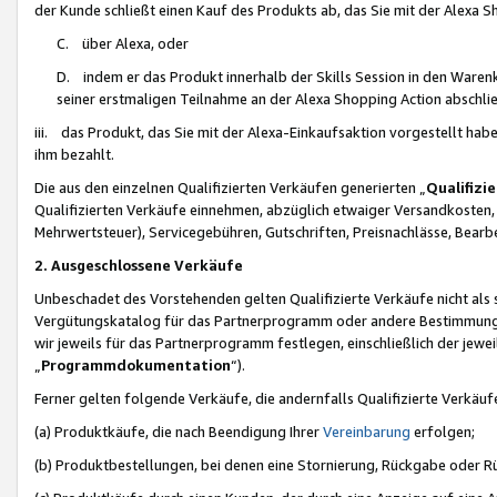
der Kunde schließt einen Kauf des Produkts ab, das Sie mit der Alexa 
C. über Alexa, oder
D. indem er das Produkt innerhalb der Skills Session in den Waren
seiner erstmaligen Teilnahme an der Alexa Shopping Action abschlie
iii. das Produkt, das Sie mit der Alexa-Einkaufsaktion vorgestellt ha
ihm bezahlt.
Die aus den einzelnen Qualifizierten Verkäufen generierten „
Qualifizi
Qualifizierten Verkäufe einnehmen, abzüglich etwaiger Versandkosten
Mehrwertsteuer), Servicegebühren, Gutschriften, Preisnachlässe, Bear
2. Ausgeschlossene Verkäufe
Unbeschadet des Vorstehenden gelten Qualifizierte Verkäufe nicht als
Vergütungskatalog für das Partnerprogramm oder andere Bestimmungen,
wir jeweils für das Partnerprogramm festlegen, einschließlich der jewe
„
Programmdokumentation
“).
Ferner gelten folgende Verkäufe, die andernfalls Qualifizierte Verkä
(a) Produktkäufe, die nach Beendigung Ihrer
Vereinbarung
erfolgen;
(b) Produktbestellungen, bei denen eine Stornierung, Rückgabe oder R