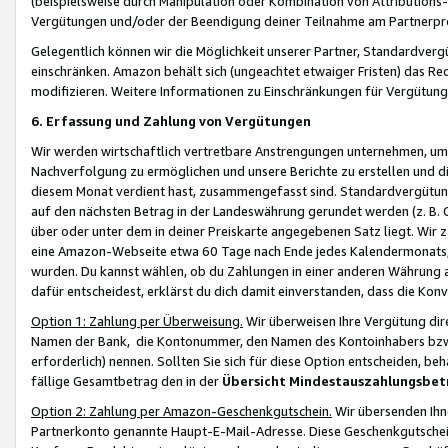
(beispielsweise durch Manipulation oder Kombination von Attributions-
Vergütungen und/oder der Beendigung deiner Teilnahme am Partnerp
Gelegentlich können wir die Möglichkeit unserer Partner, Standardv
einschränken. Amazon behält sich (ungeachtet etwaiger Fristen) das Re
modifizieren. Weitere Informationen zu Einschränkungen für Vergütung
6. Erfassung und Zahlung von Vergütungen
Wir werden wirtschaftlich vertretbare Anstrengungen unternehmen, um 
Nachverfolgung zu ermöglichen und unsere Berichte zu erstellen und di
diesem Monat verdient hast, zusammengefasst sind. Standardvergütung
auf den nächsten Betrag in der Landeswährung gerundet werden (z. B. C
über oder unter dem in deiner Preiskarte angegebenen Satz liegt. Wir
eine Amazon-Webseite etwa 60 Tage nach Ende jedes Kalendermonats, i
wurden. Du kannst wählen, ob du Zahlungen in einer anderen Währung
dafür entscheidest, erklärst du dich damit einverstanden, dass die K
Option 1: Zahlung per Überweisung.
Wir überweisen Ihre Vergütung dir
Namen der Bank, die Kontonummer, den Namen des Kontoinhabers bzw. a
erforderlich) nennen. Sollten Sie sich für diese Option entscheiden, be
fällige Gesamtbetrag den in der
Übersicht Mindestauszahlungsbet
Option 2: Zahlung per Amazon-Geschenkgutschein.
Wir übersenden Ihne
Partnerkonto genannte Haupt-E-Mail-Adresse. Diese Geschenkgutschei