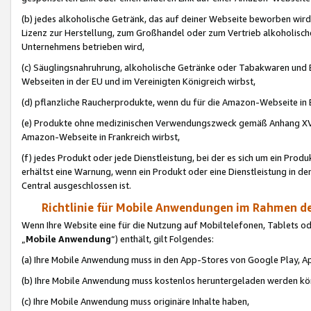
(b) jedes alkoholische Getränk, das auf deiner Webseite beworben wird
Lizenz zur Herstellung, zum Großhandel oder zum Vertrieb alkoholisch
Unternehmens betrieben wird,
(c) Säuglingsnahruhrung, alkoholische Getränke oder Tabakwaren und E
Webseiten in der EU und im Vereinigten Königreich wirbst,
(d) pflanzliche Raucherprodukte, wenn du für die Amazon-Webseite in B
(e) Produkte ohne medizinischen Verwendungszweck gemäß Anhang XVI 
Amazon-Webseite in Frankreich wirbst,
(f) jedes Produkt oder jede Dienstleistung, bei der es sich um ein Prod
erhältst eine Warnung, wenn ein Produkt oder eine Dienstleistung in de
Central ausgeschlossen ist.
Richtlinie für Mobile Anwendungen im Rahmen de
Wenn Ihre Website eine für die Nutzung auf Mobiltelefonen, Tablets 
„
Mobile Anwendung
“) enthält, gilt Folgendes:
(a) Ihre Mobile Anwendung muss in den App-Stores von Google Play, A
(b) Ihre Mobile Anwendung muss kostenlos heruntergeladen werden könn
(c) Ihre Mobile Anwendung muss originäre Inhalte haben,