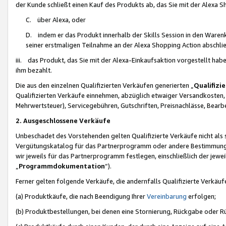
der Kunde schließt einen Kauf des Produkts ab, das Sie mit der Alexa 
C. über Alexa, oder
D. indem er das Produkt innerhalb der Skills Session in den Waren
seiner erstmaligen Teilnahme an der Alexa Shopping Action abschlie
iii. das Produkt, das Sie mit der Alexa-Einkaufsaktion vorgestellt ha
ihm bezahlt.
Die aus den einzelnen Qualifizierten Verkäufen generierten „
Qualifizi
Qualifizierten Verkäufe einnehmen, abzüglich etwaiger Versandkosten
Mehrwertsteuer), Servicegebühren, Gutschriften, Preisnachlässe, Bear
2. Ausgeschlossene Verkäufe
Unbeschadet des Vorstehenden gelten Qualifizierte Verkäufe nicht als
Vergütungskatalog für das Partnerprogramm oder andere Bestimmungen,
wir jeweils für das Partnerprogramm festlegen, einschließlich der jewe
„
Programmdokumentation
“).
Ferner gelten folgende Verkäufe, die andernfalls Qualifizierte Verkä
(a) Produktkäufe, die nach Beendigung Ihrer
Vereinbarung
erfolgen;
(b) Produktbestellungen, bei denen eine Stornierung, Rückgabe oder R