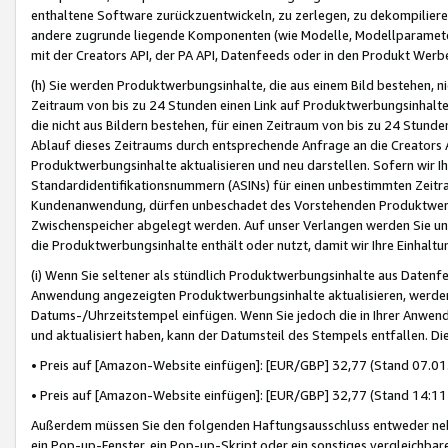
enthaltene Software zurückzuentwickeln, zu zerlegen, zu dekompilier
andere zugrunde liegende Komponenten (wie Modelle, Modellparameter
mit der Creators API, der PA API, Datenfeeds oder in den Produkt Werb
(h) Sie werden Produktwerbungsinhalte, die aus einem Bild bestehen, ni
Zeitraum von bis zu 24 Stunden einen Link auf Produktwerbungsinhalte
die nicht aus Bildern bestehen, für einen Zeitraum von bis zu 24 Stund
Ablauf dieses Zeitraums durch entsprechende Anfrage an die Creators 
Produktwerbungsinhalte aktualisieren und neu darstellen. Sofern wir Ih
Standardidentifikationsnummern (ASINs) für einen unbestimmten Zeitra
Kundenanwendung, dürfen unbeschadet des Vorstehenden Produktwerbu
Zwischenspeicher abgelegt werden. Auf unser Verlangen werden Sie un
die Produktwerbungsinhalte enthält oder nutzt, damit wir Ihre Einhalt
(i) Wenn Sie seltener als stündlich Produktwerbungsinhalte aus Datenfe
Anwendung angezeigten Produktwerbungsinhalte aktualisieren, werden 
Datums-/Uhrzeitstempel einfügen. Wenn Sie jedoch die in Ihrer Anwe
und aktualisiert haben, kann der Datumsteil des Stempels entfallen. Dies
• Preis auf [Amazon-Website einfügen]: [EUR/GBP] 32,77 (Stand 07.01.
• Preis auf [Amazon-Website einfügen]: [EUR/GBP] 32,77 (Stand 14:11 
Außerdem müssen Sie den folgenden Haftungsausschluss entweder neb
ein Pop-up-Fenster, ein Pop-up-Skript oder ein sonstiges vergleichba