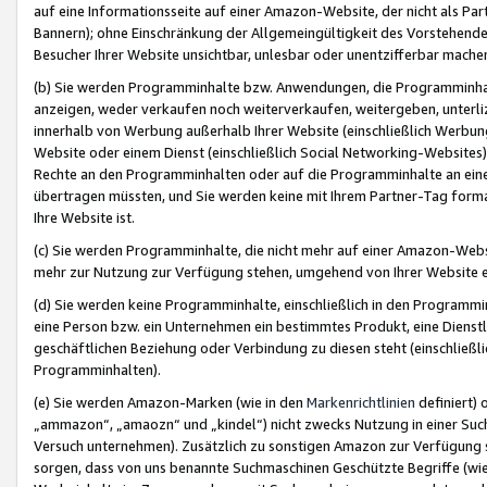
auf eine Informationsseite auf einer Amazon-Website, der nicht als Part
Bannern); ohne Einschränkung der Allgemeingültigkeit des Vorstehende
Besucher Ihrer Website unsichtbar, unlesbar oder unentzifferbar mache
(b) Sie werden Programminhalte bzw. Anwendungen, die Programminhalt
anzeigen, weder verkaufen noch weiterverkaufen, weitergeben, unterli
innerhalb von Werbung außerhalb Ihrer Website (einschließlich Werbun
Website oder einem Dienst (einschließlich Social Networking-Website
Rechte an den Programminhalten oder auf die Programminhalte an eine a
übertragen müssten, und Sie werden keine mit Ihrem Partner-Tag formati
Ihre Website ist.
(c) Sie werden Programminhalte, die nicht mehr auf einer Amazon-Websit
mehr zur Nutzung zur Verfügung stehen, umgehend von Ihrer Website e
(d) Sie werden keine Programminhalte, einschließlich in den Programmin
eine Person bzw. ein Unternehmen ein bestimmtes Produkt, eine Dienstle
geschäftlichen Beziehung oder Verbindung zu diesen steht (einschließli
Programminhalten).
(e) Sie werden Amazon-Marken (wie in den
Markenrichtlinien
definiert) 
„ammazon“, „amaozn“ und „kindel“) nicht zwecks Nutzung in einer Suc
Versuch unternehmen). Zusätzlich zu sonstigen Amazon zur Verfügung 
sorgen, dass von uns benannte Suchmaschinen Geschützte Begriffe (wie 