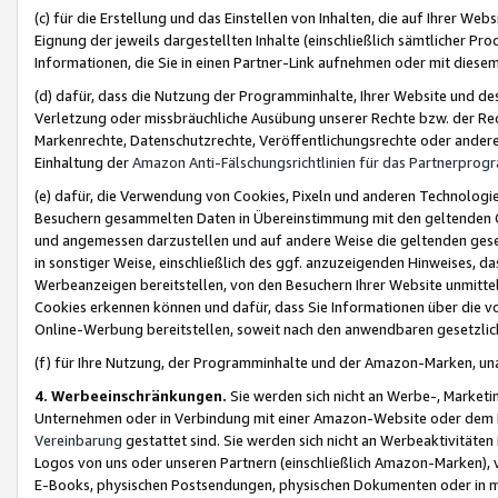
(c) für die Erstellung und das Einstellen von Inhalten, die auf Ihrer We
Eignung der jeweils dargestellten Inhalte (einschließlich sämtlicher 
Informationen, die Sie in einen Partner-Link aufnehmen oder mit diese
(d) dafür, dass die Nutzung der Programminhalte, Ihrer Website und des 
Verletzung oder missbräuchliche Ausübung unserer Rechte bzw. der Recht
Markenrechte, Datenschutzrechte, Veröffentlichungsrechte oder anderer
Einhaltung der
Amazon Anti-Fälschungsrichtlinien für das Partnerpro
(e) dafür, die Verwendung von Cookies, Pixeln und anderen Technologien
Besuchern gesammelten Daten in Übereinstimmung mit den geltenden Ge
und angemessen darzustellen und auf andere Weise die geltenden geset
in sonstiger Weise, einschließlich des ggf. anzuzeigenden Hinweises, d
Werbeanzeigen bereitstellen, von den Besuchern Ihrer Website unmitte
Cookies erkennen können und dafür, dass Sie Informationen über die v
Online-Werbung bereitstellen, soweit nach den anwendbaren gesetzlic
(f) für Ihre Nutzung, der Programminhalte und der Amazon-Marken, u
4. Werbeeinschränkungen.
Sie werden sich nicht an Werbe-, Market
Unternehmen oder in Verbindung mit einer Amazon-Website oder dem Pa
Vereinbarung
gestattet sind. Sie werden sich nicht an Werbeaktivitäten
Logos von uns oder unseren Partnern (einschließlich Amazon-Marken), 
E-Books, physischen Postsendungen, physischen Dokumenten oder in 