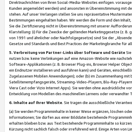
Direktnachrichten von Ihren Social-Media-Websites einfügen. vorausg
Kunden angemeldet werden) und ansonsten in Übereinstimmung mit der
stehen. Auf unser Verlangen stellen Sie uns repräsentative Mustermater
Bestimmungen eingehalten haben. Wir werden die Form und den Inhalt, di
Sie die Zertifizierung nicht in Übereinstimmung mit unserer Aufforderu
Klarstellung: (i) Für die Zwecke der geltenden Marketinggesetze (z. 
von 1991 und ähnlicher oder Nachfolgegesetze) sind Sie der „Absender“ j
Gesetze und Standards und Best Practices der Marketingbranche für 
5. Verbreitung von Partner-Links über Software und Geräte
Sie
nutzen bzw. keine Verlinkungen auf eine Amazon-Website wie nachsteh
Software-Applikationen (z. B. Browser Plug-ins, Browser Helper Objec
ein Endnutzer installieren und ausführen kann) und Geräten, einschlie
Zugelassenen Mobilen Anwendungen); oder (b) im Zusammenhang mit bzw.
Satellitenempfangsgeräte, Streaming-Video-Playern, Blu-Ray-Playern 
Viera Cast oder Vizio Internet Apps). Sie werden ohne ausdrückliche v
Entwicklung von Modellen des maschinellen Lernens oder verwandter 
6. Inhalte auf Ihrer Website
. Sie tragen die ausschließliche Verantwo
(a) Sie werden Programminhalte in keiner Weise ergänzen, löschen oder
Informationen; Sie dürfen aus einer Bilddatei bestehende Programminhal
erhalten bleiben bzw. aus Text bestehende Programminhalte so kürzen, 
Kürzung nicht sachlich falsch oder irreführend wird. Einige Arten von L