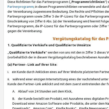
Diese Richtlinien für das Partnerprogramm („
Programmrichtlinien
“)
Partnerprogramm
; in diesen Programmrichtlinien verwendete und durch
der Vereinbarung zugewiesene Bedeutung. Die Rechte und Pflichten de
Partnerprogramm sowie Ziffer 3 der IP-Lizenz für das Partnerprogram
Einschränkung von Ziffer 6 Abs. (a) der Vereinbarung wird hiermit Fol
Partnerprogramm, die IP-Lizenz für das Partnerprogramm oder Ziffer 1
gegen die Vereinbarung.
Vergütungskatalog für das 
1. Qualifizierte Verkäufe und Qualifizierte Umsätze
„
Qualifizierte Verkäufe
“ werden von uns mit den in Ziffer 3 diese
(vorbehaltlich der in diesem Vergütungskatalog beschriebenen Ausnah
(a) Partner- Link auf Ihrer Site
:
i. ein Kunde durch Anklicken eines auf Ihrer Website platzierten Part
ii. während einer einzigen Internetsitzung eines der nachstehend unter (i)
Kunde den Partner-Link anklickt und mit dem zuerst eintretenden der f
A. Ablauf von 24 Stunden seit dem Klick,
B. der Kunde bestellt ein Produkt, mit Ausnahme eines digitalen P
Download einer Amazon Software oder Produkte, die unter dem N
Downloads“, „Amazon Coin“, „Kindle Books“, „Kindle Newspapers“, „