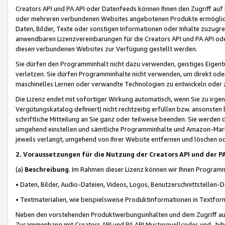
Creators API und PA API oder Datenfeeds können Ihnen den Zugriff auf D
oder mehreren verbundenen Websites angebotenen Produkte ermögliche
Daten, Bilder, Texte oder sonstigen Informationen oder Inhalte zuzugre
anwendbaren Lizenzvereinbarungen für die Creators API und PA API od
diesen verbundenen Websites zur Verfügung gestellt werden.
Sie dürfen den Programminhalt nicht dazu verwenden, geistiges Eigent
verletzen. Sie dürfen Programminhalte nicht verwenden, um direkt ode
maschinelles Lernen oder verwandte Technologien zu entwickeln oder zu
Die Lizenz endet mit sofortiger Wirkung automatisch, wenn Sie zu irg
Vergütungskatalog definiert) nicht rechtzeitig erfüllen bzw. ansonsten
schriftliche Mitteilung an Sie ganz oder teilweise beenden. Sie werden
umgehend einstellen und sämtliche Programminhalte und Amazon-Marke
jeweils verlangt, umgehend von Ihrer Website entfernen und löschen od
2. Voraussetzungen für die Nutzung der Creators API und der P
(a)
Beschreibung
. Im Rahmen dieser Lizenz können wir Ihnen Programmi
• Daten, Bilder, Audio-Dateien, Videos, Logos, Benutzerschnittstellen-
• Textmaterialien, wie beispielsweise Produktinformationen in Textfor
Neben den vorstehenden Produktwerbungsinhalten und dem Zugriff auf 
Zusammenhang mit Creators API und PA API Musterquellcodes und -bibli