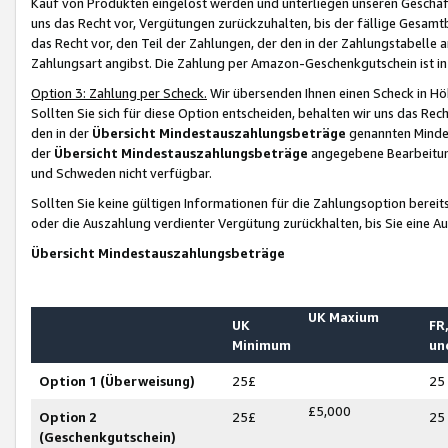
Kauf von Produkten eingelöst werden und unterliegen unseren Geschäf
uns das Recht vor, Vergütungen zurückzuhalten, bis der fällige Gesamt
das Recht vor, den Teil der Zahlungen, der den in der Zahlungstabelle 
Zahlungsart angibst. Die Zahlung per Amazon-Geschenkgutschein ist in
Option 3: Zahlung per Scheck.
Wir übersenden Ihnen einen Scheck in Höh
Sollten Sie sich für diese Option entscheiden, behalten wir uns das Rec
den in der
Übersicht Mindestauszahlungsbeträge
genannten Mindest
der
Übersicht Mindestauszahlungsbeträge
angegebene Bearbeitung
und Schweden nicht verfügbar.
Sollten Sie keine gültigen Informationen für die Zahlungsoption bereit
oder die Auszahlung verdienter Vergütung zurückhalten, bis Sie eine A
Übersicht Mindestauszahlungsbeträge
UK Maxium
UK
FR,
Minimum
un
Option 1 (Überweisung)
25£
25
£5,000
Option 2
25£
25
(Geschenkgutschein)