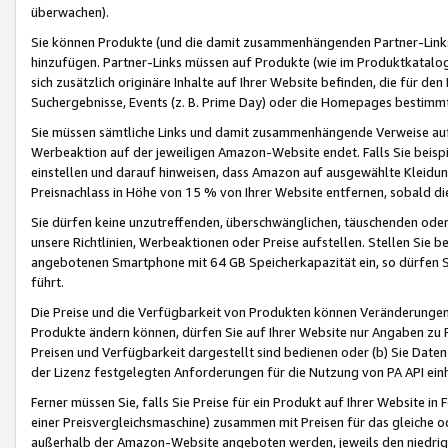
überwachen).
Sie können Produkte (und die damit zusammenhängenden Partner-Links)
hinzufügen. Partner-Links müssen auf Produkte (wie im Produktkatalog de
sich zusätzlich originäre Inhalte auf Ihrer Website befinden, die für 
Suchergebnisse, Events (z. B. Prime Day) oder die Homepages bestimmte
Sie müssen sämtliche Links und damit zusammenhängende Verweise auf z
Werbeaktion auf der jeweiligen Amazon-Website endet. Falls Sie beisp
einstellen und darauf hinweisen, dass Amazon auf ausgewählte Kleidun
Preisnachlass in Höhe von 15 % von Ihrer Website entfernen, sobald di
Sie dürfen keine unzutreffenden, überschwänglichen, täuschenden od
unsere Richtlinien, Werbeaktionen oder Preise aufstellen. Stellen Sie 
angebotenen Smartphone mit 64 GB Speicherkapazität ein, so dürfen S
führt.
Die Preise und die Verfügbarkeit von Produkten können Veränderungen 
Produkte ändern können, dürfen Sie auf Ihrer Website nur Angaben zu P
Preisen und Verfügbarkeit dargestellt sind bedienen oder (b) Sie Daten
der Lizenz festgelegten Anforderungen für die Nutzung von PA API einh
Ferner müssen Sie, falls Sie Preise für ein Produkt auf Ihrer Website in 
einer Preisvergleichsmaschine) zusammen mit Preisen für das gleiche o
außerhalb der Amazon-Website angeboten werden, jeweils den niedrigst