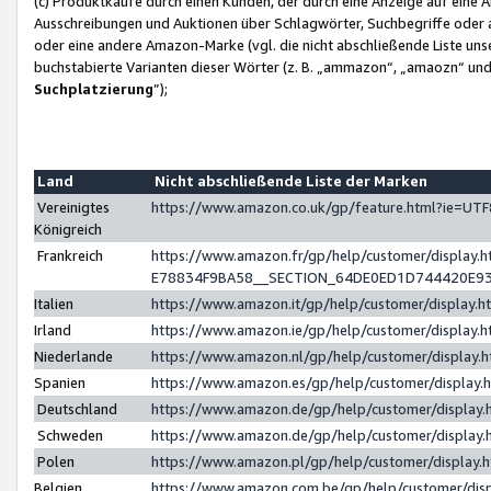
(c) Produktkäufe durch einen Kunden, der durch eine Anzeige auf eine 
Ausschreibungen und Auktionen über Schlagwörter, Suchbegriffe oder 
oder eine andere Amazon-Marke (vgl. die nicht abschließende Liste un
buchstabierte Varianten dieser Wörter (z. B. „ammazon“, „amaozn“ und „
Suchplatzierung
”);
Land
Nicht abschließende Liste der Marken
Vereinigtes
https://www.amazon.co.uk/gp/feature.html?ie=U
Königreich
Frankreich
https://www.amazon.fr/gp/help/customer/displa
E78834F9BA58__SECTION_64DE0ED1D744420E9
Italien
https://www.amazon.it/gp/help/customer/display
Irland
https://www.amazon.ie/gp/help/customer/displa
Niederlande
https://www.amazon.nl/gp/help/customer/display
Spanien
https://www.amazon.es/gp/help/customer/display
Deutschland
https://www.amazon.de/gp/help/customer/displa
Schweden
https://www.amazon.de/gp/help/customer/displa
Polen
https://www.amazon.pl/gp/help/customer/display
Belgien
https://www.amazon.com.be/gp/help/customer/d