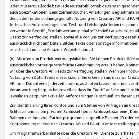
jeden Musterquellcode bzw. jede Musterbibliothek geltenden gesonder
auch Spezifikationen, Benutzerhandbücher, Anleitungen, Begleitmaterial
denen die für die ordnungsgemäße Nutzung von Creators API und PA A
technischen Anforderungen und Test- und Leistungskriterien (zusammen
verwendete Begriff „Produktwerbungsinhalte“ schließt ausdrücklich al
Lizenz zur Verfügung stellen, sowie alle von uns zur Verfügung gestel
ausdrücklich nicht auf Daten, Bilder, Texte oder sonstige Informatione
es sich nicht um eine Amazon-Website handelt.
(b) Abrufen von Produktwerbungsinhalten. Sie können Produkt-Werbein
ausdrückliche vorherige schriftliche Genehmigung erteilt haben, könn
wir über die Creators API Feeds zur Verfügung stellen. Wenn Sie Produk
Nutzung von Datenfeeds dieser Lizenz. Sie erkennen an, dass wir Creat
API oder Datenfeeds jederzeit ändern, auslaufen lassen oder neu veröffe
Verantwortung liegt, sicherzustellen, dass Ihr Zugriff auf die und Ihr
jeweiligen Zeitpunkt aktuellen Anforderungen (einschließlich dieser Liz
Zur Identifizierung Ihres Kontos und zum Stellen von Anfragen an Crea
Schlüssel und einem privaten Schlüssel (jedes Schlüsselpaar eine „Kon
Rahmen des Amazon-Partnerprogramms zugeteilte Partner-ID oder ein
Kontokennungen über den Creators API und PA API Kontoerstellungspro
Um Programmwerbeinhalte über die Creators API Dienste zu erhalten, m