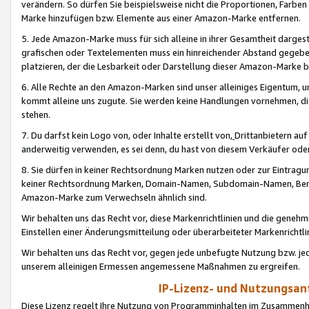
verändern. So dürfen Sie beispielsweise nicht die Proportionen, Farb
Marke hinzufügen bzw. Elemente aus einer Amazon-Marke entfernen.
5. Jede Amazon-Marke muss für sich alleine in ihrer Gesamtheit darge
grafischen oder Textelementen muss ein hinreichender Abstand gegebe
platzieren, der die Lesbarkeit oder Darstellung dieser Amazon-Marke b
6. Alle Rechte an den Amazon-Marken sind unser alleiniges Eigentum, 
kommt alleine uns zugute. Sie werden keine Handlungen vornehmen, 
stehen.
7. Du darfst kein Logo von, oder Inhalte erstellt von,
Drittanbietern au
anderweitig verwenden, es sei denn, du hast von diesem Verkäufer oder
8. Sie dürfen in keiner Rechtsordnung Marken nutzen oder zur Eintragu
keiner Rechtsordnung Marken, Domain-Namen, Subdomain-Namen, Benu
Amazon-Marke zum Verwechseln ähnlich sind.
Wir behalten uns das Recht vor, diese Markenrichtlinien und die gene
Einstellen einer Änderungsmitteilung oder überarbeiteter Markenricht
Wir behalten uns das Recht vor, gegen jede unbefugte Nutzung bzw. jede 
unserem alleinigen Ermessen angemessene Maßnahmen zu ergreifen.
IP-Lizenz- und Nutzungsan
Diese Lizenz regelt Ihre Nutzung von Programminhalten im Zusammen