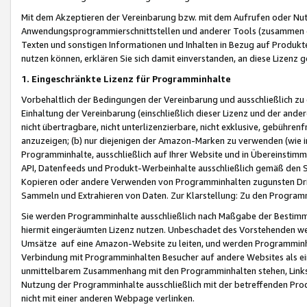
Mit dem Akzeptieren der Vereinbarung bzw. mit dem Aufrufen oder Nutz
Anwendungsprogrammierschnittstellen und anderer Tools (zusammen die
Texten und sonstigen Informationen und Inhalten in Bezug auf Produkte
nutzen können, erklären Sie sich damit einverstanden, an diese Lizenz 
1. Eingeschränkte Lizenz für Programminhalte
Vorbehaltlich der Bedingungen der Vereinbarung und ausschließlich z
Einhaltung der Vereinbarung (einschließlich dieser Lizenz und der ande
nicht übertragbare, nicht unterlizenzierbare, nicht exklusive, gebühren
anzuzeigen; (b) nur diejenigen der Amazon-Marken zu verwenden (wie in 
Programminhalte, ausschließlich auf Ihrer Website und in Übereinstimmu
API, Datenfeeds und Produkt-Werbeinhalte ausschließlich gemäß den Spe
Kopieren oder andere Verwenden von Programminhalten zugunsten Dri
Sammeln und Extrahieren von Daten. Zur Klarstellung: Zu den Program
Sie werden Programminhalte ausschließlich nach Maßgabe der Besti
hiermit eingeräumten Lizenz nutzen. Unbeschadet des Vorstehenden we
Umsätze auf eine Amazon-Website zu leiten, und werden Programminhal
Verbindung mit Programminhalten Besucher auf andere Websites als ein
unmittelbarem Zusammenhang mit den Programminhalten stehen, Links z
Nutzung der Programminhalte ausschließlich mit der betreffenden Pr
nicht mit einer anderen Webpage verlinken.