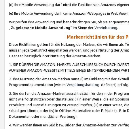
(d) Ihre Mobile Anwendung darf nicht die Funktion von Amazons eige
(e) Ihre Mobile Anwendung darf keine Amazon-Webpages in WebView 
Wir prüfen Ihre Anwendung und benachrichtigen Sie, ob sie angenomm
„
Zugelassene Mobile Anwendung
“ im Sinne der
Vereinbarung
.
Markenrichtlinien für das 
Diese Richtlinien gelten für die Nutzung der Marken, die wir Ihnen als 
müssen jederzeit strikt eingehalten werden, und jede Nutzung der Ama
Lizenzen bezüglich Ihrer Nutzung der Amazon-Marken.
1. SIE DÜRFEN DIE AMAZON-MARKEN AUSSCHLIESSLICH DURCH DARS
AUF EINER AMAZON-WEBSITE MITTELS EINES ENTSPRECHENDEN PART
2. Ihre Nutzung der Amazon-Marken muss (i) im Einklang mit der aktuells
Programmdokumentation (wie im
Vergütungskatalog
definiert) erfolg
3. Sie dürfen die Amazon-Marken ausschließlich für den in der Progr
nicht wie folgt nutzen oder darstellen: (i) in einer Weise, die ein Spo
Produkte und Dienstleistungen zu verunglimpfen, (iii) in einer Weise
schädigen könnte, oder (iv) in Offline-Materialien oder E-Mails (z. B.
Dokumenten oder mündlicher Werbung).
4. Wir werden Ihnen ein Bild bzw. Bilder der Amazon-Marken zur Verfüg