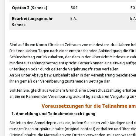
Option 3 (Scheck)
50£
50
Bearbeitungsgebühr
k.A.
k.A
Scheck
Sind auf Ihrem Konto für einen Zeitraum von mindestens drei Jahren kein
Frist von sieben Tagen nach einer entsprechenden Ankündigung die für
Schlussbetrag zurückzuhalten, der dem in der Übersicht Mindestausz
Mindestauszahlungsbetrag entspricht. Ferner können eine etwaig aufg
unterliegen oder durch geltende Verjährungsfristen verfallen.
An Sie unter Abzug bzw. Einbehalt aller in der Vereinbarung beschrieb
Ihnen gemäß der Vereinbarung zustehenden Beträge dar.
Sollten Sie, gleich aus welchem Grund, eine Überschusszahlung erhalte
an Sie im Rahmen der Vereinbarung zukünftig zahlbaren Vergütung zu 
Voraussetzungen für die Teilnahme a
1. Anmeldung und Teilnahmeberechtigung
Sie leiten den Anmeldeprozess ein, indem Sie einen vollständigen und 
muss/müssen originäre Inhalte (original content) enthalten und über d
Originalinhalte, die Materialien von Dritten verwenden, müssen wese