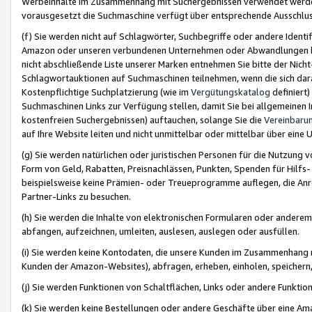
Werbeinhalte im Zusammenhang mit Suchergebnissen verwendet werden,
vorausgesetzt die Suchmaschine verfügt über entsprechende Ausschlu
(f) Sie werden nicht auf Schlagwörter, Suchbegriffe oder andere Ident
Amazon oder unseren verbundenen Unternehmen oder Abwandlungen bzw
nicht abschließende Liste unserer Marken entnehmen Sie bitte der Nich
Schlagwortauktionen auf Suchmaschinen teilnehmen, wenn die sich da
Kostenpflichtige Suchplatzierung (wie im
Vergütungskatalog
definiert
Suchmaschinen Links zur Verfügung stellen, damit Sie bei allgemeinen I
kostenfreien Suchergebnissen) auftauchen, solange Sie die
Vereinbaru
auf Ihre Website leiten und nicht unmittelbar oder mittelbar über eine
(g) Sie werden natürlichen oder juristischen Personen für die Nutzung 
Form von Geld, Rabatten, Preisnachlässen, Punkten, Spenden für Hilfs
beispielsweise keine Prämien- oder Treueprogramme auflegen, die Anrei
Partner-Links zu besuchen.
(h) Sie werden die Inhalte von elektronischen Formularen oder anderem M
abfangen, aufzeichnen, umleiten, auslesen, auslegen oder ausfüllen.
(i) Sie werden keine Kontodaten, die unsere Kunden im Zusammenhang 
Kunden der Amazon-Websites), abfragen, erheben, einholen, speichern,
(j) Sie werden Funktionen von Schaltflächen, Links oder andere Funkti
(k) Sie werden keine Bestellungen oder andere Geschäfte über eine Ama