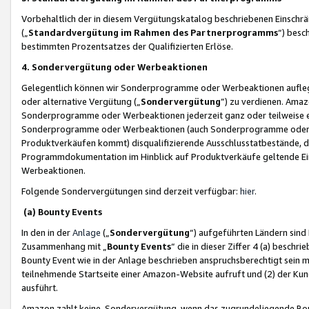
Vorbehaltlich der in diesem Vergütungskatalog beschriebenen Einschr
(„
Standardvergütung im Rahmen des Partnerprogramms
“) besc
bestimmten Prozentsatzes der Qualifizierten Erlöse.
4. Sondervergütung oder Werbeaktionen
Gelegentlich können wir Sonderprogramme oder Werbeaktionen auflegen,
oder alternative Vergütung („
Sondervergütung
”) zu verdienen. Amazo
Sonderprogramme oder Werbeaktionen jederzeit ganz oder teilweise einz
Sonderprogramme oder Werbeaktionen (auch Sonderprogramme oder We
Produktverkäufen kommt) disqualifizierende Ausschlusstatbestände, di
Programmdokumentation im Hinblick auf Produktverkäufe geltende E
Werbeaktionen.
Folgende Sondervergütungen sind derzeit verfügbar:
hier
.
(a) Bounty Events
In den in der
Anlage
(„
Sondervergütung
“) aufgeführten Ländern sind
Zusammenhang mit „
Bounty Events
“ die in dieser Ziffer 4 (a) besch
Bounty Event wie in der Anlage beschrieben anspruchsberechtigt sein mu
teilnehmende Startseite einer Amazon-Website aufruft und (2) der Kun
ausführt.
Amazon zahlt keine Sondervergütung, wenn das zugrundeliegende Boun