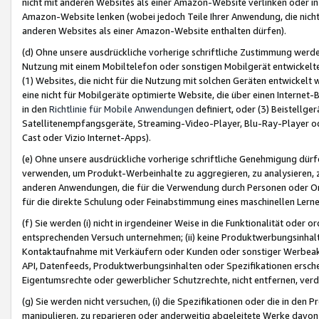
nicht mit anderen Websites als einer Amazon-Website verlinken oder i
Amazon-Website lenken (wobei jedoch Teile Ihrer Anwendung, die nich
anderen Websites als einer Amazon-Website enthalten dürfen).
(d) Ohne unsere ausdrückliche vorherige schriftliche Zustimmung werd
Nutzung mit einem Mobiltelefon oder sonstigen Mobilgerät entwickelt
(1) Websites, die nicht für die Nutzung mit solchen Geräten entwickelt
eine nicht für Mobilgeräte optimierte Website, die über einen Interne
in den
Richtlinie für Mobile Anwendungen
definiert, oder (3) Beistellge
Satellitenempfangsgeräte, Streaming-Video-Player, Blu-Ray-Player ode
Cast oder Vizio Internet-Apps).
(e) Ohne unsere ausdrückliche vorherige schriftliche Genehmigung dürfe
verwenden, um Produkt-Werbeinhalte zu aggregieren, zu analysieren, 
anderen Anwendungen, die für die Verwendung durch Personen oder Or
für die direkte Schulung oder Feinabstimmung eines maschinellen Lern
(f) Sie werden (i) nicht in irgendeiner Weise in die Funktionalität ode
entsprechenden Versuch unternehmen; (ii) keine Produktwerbungsinha
Kontaktaufnahme mit Verkäufern oder Kunden oder sonstiger Werbeaktiv
API, Datenfeeds, Produktwerbungsinhalten oder Spezifikationen erschei
Eigentumsrechte oder gewerblicher Schutzrechte, nicht entfernen, verd
(g) Sie werden nicht versuchen, (i) die Spezifikationen oder die in de
manipulieren, zu reparieren oder anderweitig abgeleitete Werke davon z