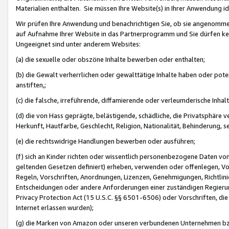
Materialien enthalten. Sie müssen Ihre Website(s) in Ihrer Anwendung ide
Wir prüfen Ihre Anwendung und benachrichtigen Sie, ob sie angenommen
auf Aufnahme Ihrer Website in das Partnerprogramm und Sie dürfen kei
Ungeeignet sind unter anderem Websites:
(a) die sexuelle oder obszöne Inhalte bewerben oder enthalten;
(b) die Gewalt verherrlichen oder gewalttätige Inhalte haben oder pot
anstiften,;
(c) die falsche, irreführende, diffamierende oder verleumderische Inha
(d) die von Hass geprägte, belästigende, schädliche, die Privatsphäre v
Herkunft, Hautfarbe, Geschlecht, Religion, Nationalität, Behinderung, 
(e) die rechtswidrige Handlungen bewerben oder ausführen;
(f) sich an Kinder richten oder wissentlich personenbezogene Daten vo
geltenden Gesetzen definiert) erheben, verwenden oder offenlegen, Vo
Regeln, Vorschriften, Anordnungen, Lizenzen, Genehmigungen, Richtlini
Entscheidungen oder andere Anforderungen einer zuständigen Regierung
Privacy Protection Act (15 U.S.C. §§ 6501-6506) oder Vorschriften, di
Internet erlassen wurden);
(g) die Marken von Amazon oder unseren verbundenen Unternehmen b