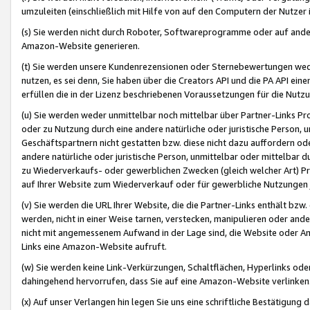
umzuleiten (einschließlich mit Hilfe von auf den Computern der Nutzer i
(s) Sie werden nicht durch Roboter, Softwareprogramme oder auf andere
Amazon-Website generieren.
(t) Sie werden unsere Kundenrezensionen oder Sternebewertungen wed
nutzen, es sei denn, Sie haben über die Creators API und die PA API e
erfüllen die in der Lizenz beschriebenen Voraussetzungen für die Nutzu
(u) Sie werden weder unmittelbar noch mittelbar über Partner-Links P
oder zu Nutzung durch eine andere natürliche oder juristische Person,
Geschäftspartnern nicht gestatten bzw. diese nicht dazu auffordern od
andere natürliche oder juristische Person, unmittelbar oder mittelbar
zu Wiederverkaufs- oder gewerblichen Zwecken (gleich welcher Art) 
auf Ihrer Website zum Wiederverkauf oder für gewerbliche Nutzungen 
(v) Sie werden die URL Ihrer Website, die die Partner-Links enthält b
werden, nicht in einer Weise tarnen, verstecken, manipulieren oder and
nicht mit angemessenem Aufwand in der Lage sind, die Website oder A
Links eine Amazon-Website aufruft.
(w) Sie werden keine Link-Verkürzungen, Schaltflächen, Hyperlinks ode
dahingehend hervorrufen, dass Sie auf eine Amazon-Website verlinken
(x) Auf unser Verlangen hin legen Sie uns eine schriftliche Bestätigung