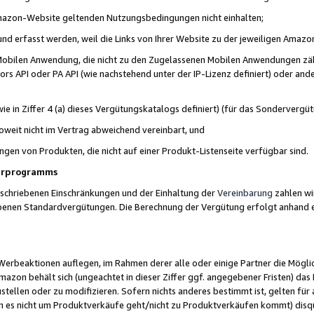
 Amazon-Website geltenden Nutzungsbedingungen nicht einhalten;
t und erfasst werden, weil die Links von Ihrer Website zu der jeweiligen Am
 Mobilen Anwendung, die nicht zu den Zugelassenen Mobilen Anwendungen zählt
s API oder PA API (wie nachstehend unter der IP-Lizenz definiert) oder ander
ie in Ziffer 4 (a) dieses Vergütungskatalogs definiert) (für das Sonderverg
weit nicht im Vertrag abweichend vereinbart, und
ngen von Produkten, die nicht auf einer Produkt-Listenseite verfügbar sind.
nerprogramms
eschriebenen Einschränkungen und der Einhaltung der
Vereinbarung
zahlen wir
ebenen Standardvergütungen. Die Berechnung der Vergütung erfolgt anhand e
beaktionen auflegen, im Rahmen derer alle oder einige Partner die Möglichk
Amazon behält sich (ungeachtet in dieser Ziffer ggf. angegebener Fristen) d
ustellen oder zu modifizieren. Sofern nichts anderes bestimmt ist, gelten 
s nicht um Produktverkäufe geht/nicht zu Produktverkäufen kommt) disqua