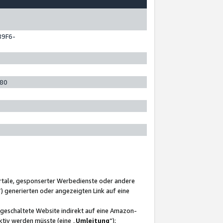
89F6-
280
ortale, gesponserter Werbedienste oder andere
“) generierten oder angezeigten Link auf eine
ngeschaltete Website indirekt auf eine Amazon-
ktiv werden müsste (eine „
Umleitung
“);