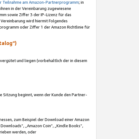
ur Teilnahme am Amazon-Partnerprogramm
; in
 ihnen in der Vereinbarung zugewiesene
m sowie Ziffer 3 der IP-Lizenz für das
 Vereinbarung wird hiermit Folgendes
programm oder Ziffer 1 der Amazon Richtlinie für
talog“)
ergütet und liegen (vorbehaltlich der in diesem
i die Sitzung beginnt, wenn der Kunde den Partner-
Ermessen, zum Beispiel der Download einer Amazon
 Downloads“, „Amazon Coin“, „Kindle Books“,
trieben werden, oder