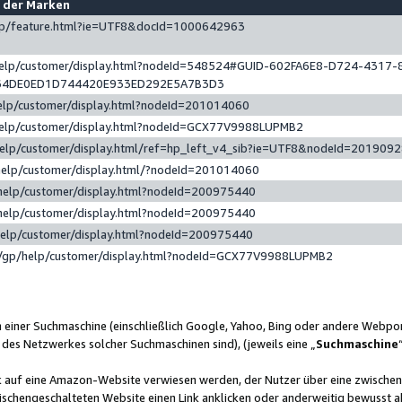
e der Marken
gp/feature.html?ie=UTF8&docId=1000642963
help/customer/display.html?nodeId=548524#GUID-602FA6E8-D724-4317-
64DE0ED1D744420E933ED292E5A7B3D3
elp/customer/display.html?nodeId=201014060
help/customer/display.html?nodeId=GCX77V9988LUPMB2
help/customer/display.html/ref=hp_left_v4_sib?ie=UTF8&nodeId=201909
help/customer/display.html/?nodeId=201014060
help/customer/display.html?nodeId=200975440
help/customer/display.html?nodeId=200975440
help/customer/display.html?nodeId=200975440
/gp/help/customer/display.html?nodeId=GCX77V9988LUPMB2
n einer Suchmaschine (einschließlich Google, Yahoo, Bing oder andere Webp
 des Netzwerkes solcher Suchmaschinen sind), (jeweils eine „
Suchmaschine
nk auf eine Amazon-Website verwiesen werden, der Nutzer über eine zwische
ischengeschalteten Website einen Link anklicken oder anderweitig bewusst a