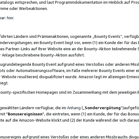
skatalogs entsprechen, und laut Programmdokumentation im Hinblick auf Pr
amme oder Werbeaktionen.
bar:
hier
.
führten Ländern sind Prämienaktionen, sogenannte „Bounty Events“, verfügb
Sondervergütungen; ein Bounty Event liegt vor, wenn (1) ein Kunde der für da
nes Partner-Links auf Ihrer Website eine an der Bounty-Aktion teilnehmende 
er Anlage beschriebene Bounty-Aktion ausführt.
ugrundeliegende Bounty Event aufgrund eines Verstoßes oder anderen Miss
ots oder Automatisierungssoftware, im Falle mehrerer Bounty Events einer e
r Website resultieren) disqualifiziert wurde. Amazon legt im alleinigen Ermess
iegt.
n Bounty-spezifischen Homepages sind im Zusammenhang mit dem jeweiligen
sgewählten Ländern verfügbar, die im
Anhang
(„
Sondervergütung
“)aufgefüh
it "
Bonusereignissen
", die eintreten, wenn (1) ein Kunde, der für das Bon
bsite auf die Amazon-Website klickt und (2) der Kunde während der sich dar
usereignis aufgrund eines Verstoßes oder eines anderen Missbrauchs disqua