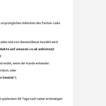
 ursprünglichen Anklicken des Partner-Links
laden und von diesem/dieser bezahlt wird
rodukte auf amazon.co.uk anbieten):
d
 und endet, wenn der Kunde entweder:
erlässt, oder
ls Session
“),
t spätestens 89 Tage nach seiner erstmaligen