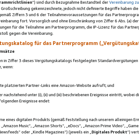
rammrichtlinien
“) sind durch Bezugnahme Bestandteil der
Vereinbarung z
Großschreibung gekennzeichnete, jedoch nicht definierte Begriffe haben die
 gemäß Ziffern 3 und 6 der Teilnahmevoraussetzungen für das Partnerprogram
nbarung fort. Vorsorglich und ohne Einschränkung von Ziffer 6 Abs. (a) der
ungen für die Teilnahme am Partnerprogramm, die IP-Lizenz für das Partner
rstoß gegen die Vereinbarung.
ungskatalog für das Partnerprogramm („Vergütungska
 Umsätze
n in Ziffer 3 dieses Vergütungskatalogs festgelegten Standardvergütungen v
r, wenn:
ite platzierten Partner-Links eine Amazon-Website aufruft; und
r nachstehend unter (i), (ii) und (iii) beschriebenen Ereignisse eintritt, wobe
 folgenden Ereignisse endet:
hme eines digitalen Produkts (gemäß Feststellung nach unserem alleinigen 
 „Amazon Music“, „Amazon Shorts“, „eDocs“, „Amazon Prime Video“, „Game
Newsfeeds“ oder „Kindle Magazines“) (jeweils ein „
Digitales Produkt
“) ver