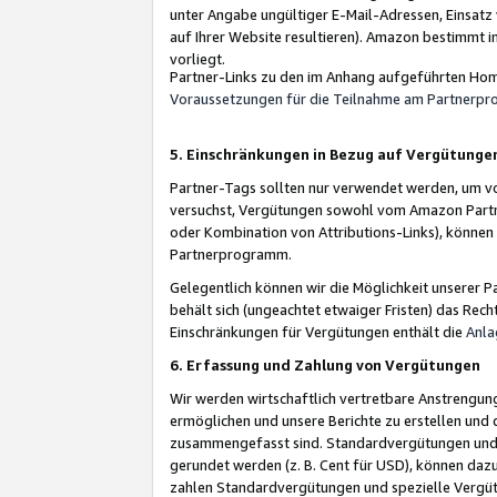
unter Angabe ungültiger E-Mail-Adressen, Einsatz
auf Ihrer Website resultieren). Amazon bestimmt i
vorliegt.
Partner-Links zu den im Anhang aufgeführten Hom
Voraussetzungen für die Teilnahme am Partnerp
5. Einschränkungen in Bezug auf Vergütunge
Partner-Tags sollten nur verwendet werden, um von 
versuchst, Vergütungen sowohl vom Amazon Partn
oder Kombination von Attributions-Links), könne
Partnerprogramm.
Gelegentlich können wir die Möglichkeit unsere
behält sich (ungeachtet etwaiger Fristen) das Rec
Einschränkungen für Vergütungen enthält die
Anla
6. Erfassung und Zahlung von Vergütungen
Wir werden wirtschaftlich vertretbare Anstrengu
ermöglichen und unsere Berichte zu erstellen und 
zusammengefasst sind. Standardvergütungen und s
gerundet werden (z. B. Cent für USD), können dazu
zahlen Standardvergütungen und spezielle Vergüt