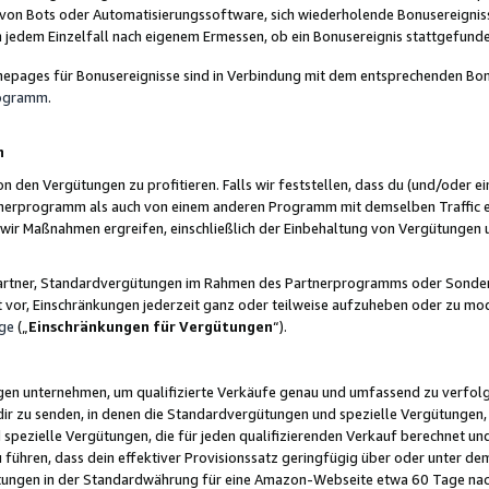
 von Bots oder Automatisierungssoftware, sich wiederholende Bonusereignisse
n jedem Einzelfall nach eigenem Ermessen, ob ein Bonusereignis stattgefund
epages für Bonusereignisse sind in Verbindung mit dem entsprechenden Bonu
rogramm
.
n
den Vergütungen zu profitieren. Falls wir feststellen, dass du (und/oder ein
erprogramm als auch von einem anderen Programm mit demselben Traffic ei
n wir Maßnahmen ergreifen, einschließlich der Einbehaltung von Vergütunge
r Partner, Standardvergütungen im Rahmen des Partnerprogramms oder Sonde
ht vor, Einschränkungen jederzeit ganz oder teilweise aufzuheben oder zu mod
ge
(„
Einschränkungen für Vergütungen
“).
ngen unternehmen, um qualifizierte Verkäufe genau und umfassend zu verfol
dir zu senden, in denen die Standardvergütungen und spezielle Vergütungen, 
pezielle Vergütungen, die für jeden qualifizierenden Verkauf berechnet un
 führen, dass dein effektiver Provisionssatz geringfügig über oder unter dem
ungen in der Standardwährung für eine Amazon-Webseite etwa 60 Tage nach