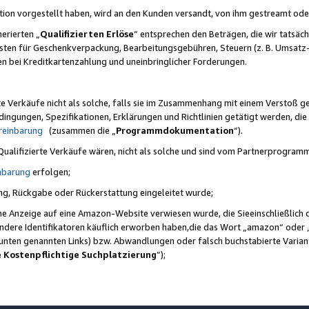
ktion vorgestellt haben, wird an den Kunden versandt, von ihm gestreamt od
erierten „
Qualifizierten Erlöse
“ entsprechen den Beträgen, die wir tatsäch
sten für Geschenkverpackung, Bearbeitungsgebühren, Steuern (z. B. Umsatz-
en bei Kreditkartenzahlung und uneinbringlicher Forderungen.
e Verkäufe nicht als solche, falls sie im Zusammenhang mit einem Verstoß 
ungen, Spezifikationen, Erklärungen und Richtlinien getätigt werden, die 
reinbarung
(zusammen die „
Programmdokumentation
“).
 Qualifizierte Verkäufe wären, nicht als solche und sind vom Partnerprogra
nbarung
erfolgen;
ung, Rückgabe oder Rückerstattung eingeleitet wurde;
ine Anzeige auf eine Amazon-Website verwiesen wurde, die Sieeinschließlich
ndere Identifikatoren käuflich erworben haben,die das Wort „amazon“ oder 
e unten genannten Links) bzw. Abwandlungen oder falsch buchstabierte Varia
e Kostenpflichtige Suchplatzierung
”);