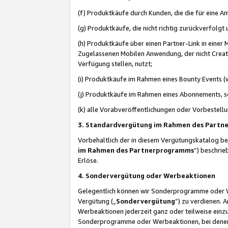
(f) Produktkäufe durch Kunden, die die für eine
(g) Produktkäufe, die nicht richtig zurückverfolg
(h) Produktkäufe über einen Partner-Link in einer
Zugelassenen Mobilen Anwendung, der nicht Creator
Verfügung stellen, nutzt;
(i) Produktkäufe im Rahmen eines Bounty Events (w
(j) Produktkäufe im Rahmen eines Abonnements, so
(k) alle Vorabveröffentlichungen oder Vorbestellu
3. Standardvergütung im Rahmen des Part
Vorbehaltlich der in diesem Vergütungskatalog b
im Rahmen des Partnerprogramms
“) beschri
Erlöse.
4. Sondervergütung oder Werbeaktionen
Gelegentlich können wir Sonderprogramme oder Wer
Vergütung („
Sondervergütung
”) zu verdienen. 
Werbeaktionen jederzeit ganz oder teilweise einz
Sonderprogramme oder Werbeaktionen, bei denen e