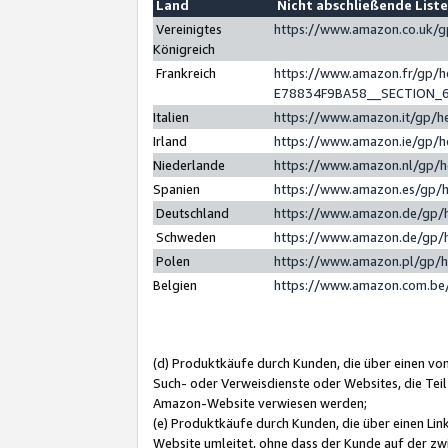
Land
Nicht abschließende List
Vereinigtes
https://www.amazon.co.uk/
Königreich
Frankreich
https://www.amazon.fr/gp/
E78834F9BA58__SECTION_
Italien
https://www.amazon.it/gp/h
Irland
https://www.amazon.ie/gp/
Niederlande
https://www.amazon.nl/gp/
Spanien
https://www.amazon.es/gp/
Deutschland
https://www.amazon.de/gp/
Schweden
https://www.amazon.de/gp/
Polen
https://www.amazon.pl/gp/
Belgien
https://www.amazon.com.be
(d) Produktkäufe durch Kunden, die über einen vo
Such- oder Verweisdienste oder Websites, die Teil
Amazon-Website verwiesen werden;
(e) Produktkäufe durch Kunden, die über einen Li
Website umleitet, ohne dass der Kunde auf der zw