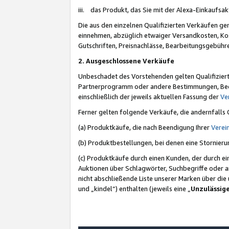
iii. das Produkt, das Sie mit der Alexa-Einkaufsa
Die aus den einzelnen Qualifizierten Verkäufen gen
einnehmen, abzüglich etwaiger Versandkosten, Ko
Gutschriften, Preisnachlässe, Bearbeitungsgebühr
2. Ausgeschlossene Verkäufe
Unbeschadet des Vorstehenden gelten Qualifiziert
Partnerprogramm oder andere Bestimmungen, Beding
einschließlich der jeweils aktuellen Fassung der
Ve
Ferner gelten folgende Verkäufe, die andernfalls
(a) Produktkäufe, die nach Beendigung Ihrer
Verei
(b) Produktbestellungen, bei denen eine Stornier
(c) Produktkäufe durch einen Kunden, der durch e
Auktionen über Schlagwörter, Suchbegriffe oder a
nicht abschließende Liste unserer Marken über di
und „kindel“) enthalten (jeweils eine „
Unzulässig