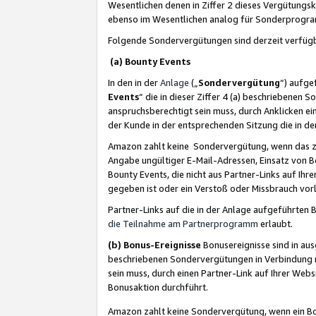
Wesentlichen denen in Ziffer 2 dieses Vergütung
ebenso im Wesentlichen analog für Sonderprogr
Folgende Sondervergütungen sind derzeit verfüg
(a) Bounty Events
In den in der
Anlage
(„
Sondervergütung
“) aufge
Events
“ die in dieser Ziffer 4 (a) beschriebenen 
anspruchsberechtigt sein muss, durch Anklicken ei
der Kunde in der entsprechenden Sitzung die in d
Amazon zahlt keine Sondervergütung, wenn das z
Angabe ungültiger E-Mail-Adressen, Einsatz von B
Bounty Events, die nicht aus Partner-Links auf Ihre
gegeben ist oder ein Verstoß oder Missbrauch vorl
Partner-Links auf die in der Anlage aufgeführte
die Teilnahme am Partnerprogramm
erlaubt.
(b) Bonus-Ereignisse
Bonusereignisse sind in au
beschriebenen Sondervergütungen in Verbindung m
sein muss, durch einen Partner-Link auf Ihrer We
Bonusaktion durchführt.
Amazon zahlt keine Sondervergütung, wenn ein Bon