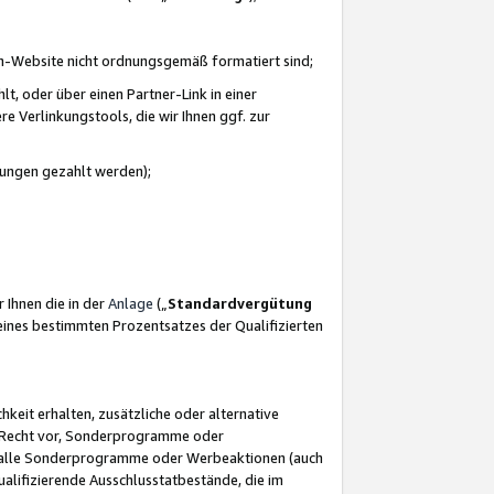
azon-Website nicht ordnungsgemäß formatiert sind;
, oder über einen Partner-Link in einer
e Verlinkungstools, die wir Ihnen ggf. zur
ütungen gezahlt werden);
 Ihnen die in der
Anlage
(„
Standardvergütung
ines bestimmten Prozentsatzes der Qualifizierten
eit erhalten, zusätzliche oder alternative
as Recht vor, Sonderprogramme oder
für alle Sonderprogramme oder Werbeaktionen (auch
lifizierende Ausschlusstatbestände, die im