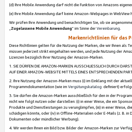
(d) Ihre Mobile Anwendung darf nicht die Funktion von Amazons eige
(e) Ihre Mobile Anwendung darf keine Amazon-Webpages in WebView 
Wir prüfen Ihre Anwendung und benachrichtigen Sie, ob sie angenomm
„
Zugelassene Mobile Anwendung
“ im Sinne der
Vereinbarung
.
Markenrichtlinien für das 
Diese Richtlinien gelten für die Nutzung der Marken, die wir Ihnen als 
müssen jederzeit strikt eingehalten werden, und jede Nutzung der Ama
Lizenzen bezüglich Ihrer Nutzung der Amazon-Marken.
1. SIE DÜRFEN DIE AMAZON-MARKEN AUSSCHLIESSLICH DURCH DARS
AUF EINER AMAZON-WEBSITE MITTELS EINES ENTSPRECHENDEN PART
2. Ihre Nutzung der Amazon-Marken muss (i) im Einklang mit der aktuells
Programmdokumentation (wie im
Vergütungskatalog
definiert) erfolg
3. Sie dürfen die Amazon-Marken ausschließlich für den in der Progr
nicht wie folgt nutzen oder darstellen: (i) in einer Weise, die ein Spo
Produkte und Dienstleistungen zu verunglimpfen, (iii) in einer Weise
schädigen könnte, oder (iv) in Offline-Materialien oder E-Mails (z. B.
Dokumenten oder mündlicher Werbung).
4. Wir werden Ihnen ein Bild bzw. Bilder der Amazon-Marken zur Verfüg