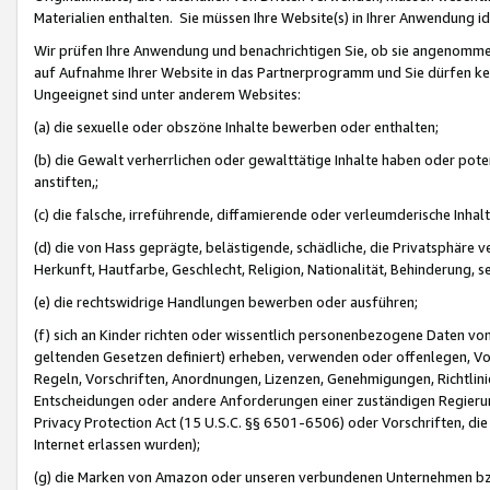
Materialien enthalten. Sie müssen Ihre Website(s) in Ihrer Anwendung ide
Wir prüfen Ihre Anwendung und benachrichtigen Sie, ob sie angenommen
auf Aufnahme Ihrer Website in das Partnerprogramm und Sie dürfen kei
Ungeeignet sind unter anderem Websites:
(a) die sexuelle oder obszöne Inhalte bewerben oder enthalten;
(b) die Gewalt verherrlichen oder gewalttätige Inhalte haben oder pot
anstiften,;
(c) die falsche, irreführende, diffamierende oder verleumderische Inha
(d) die von Hass geprägte, belästigende, schädliche, die Privatsphäre v
Herkunft, Hautfarbe, Geschlecht, Religion, Nationalität, Behinderung, 
(e) die rechtswidrige Handlungen bewerben oder ausführen;
(f) sich an Kinder richten oder wissentlich personenbezogene Daten vo
geltenden Gesetzen definiert) erheben, verwenden oder offenlegen, Vo
Regeln, Vorschriften, Anordnungen, Lizenzen, Genehmigungen, Richtlini
Entscheidungen oder andere Anforderungen einer zuständigen Regierung
Privacy Protection Act (15 U.S.C. §§ 6501-6506) oder Vorschriften, di
Internet erlassen wurden);
(g) die Marken von Amazon oder unseren verbundenen Unternehmen b