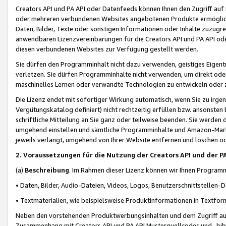
Creators API und PA API oder Datenfeeds können Ihnen den Zugriff auf D
oder mehreren verbundenen Websites angebotenen Produkte ermögliche
Daten, Bilder, Texte oder sonstigen Informationen oder Inhalte zuzugre
anwendbaren Lizenzvereinbarungen für die Creators API und PA API od
diesen verbundenen Websites zur Verfügung gestellt werden.
Sie dürfen den Programminhalt nicht dazu verwenden, geistiges Eigent
verletzen. Sie dürfen Programminhalte nicht verwenden, um direkt ode
maschinelles Lernen oder verwandte Technologien zu entwickeln oder zu
Die Lizenz endet mit sofortiger Wirkung automatisch, wenn Sie zu irg
Vergütungskatalog definiert) nicht rechtzeitig erfüllen bzw. ansonsten
schriftliche Mitteilung an Sie ganz oder teilweise beenden. Sie werden
umgehend einstellen und sämtliche Programminhalte und Amazon-Marke
jeweils verlangt, umgehend von Ihrer Website entfernen und löschen od
2. Voraussetzungen für die Nutzung der Creators API und der P
(a)
Beschreibung
. Im Rahmen dieser Lizenz können wir Ihnen Programmi
• Daten, Bilder, Audio-Dateien, Videos, Logos, Benutzerschnittstellen-
• Textmaterialien, wie beispielsweise Produktinformationen in Textfor
Neben den vorstehenden Produktwerbungsinhalten und dem Zugriff auf 
Zusammenhang mit Creators API und PA API Musterquellcodes und -bibli