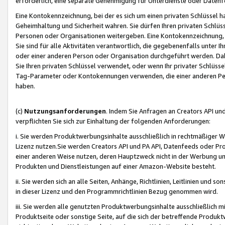
erforderlich, eine separate Genehmigung für Unterdienste oder Datenf
Eine Kontokennzeichnung, bei der es sich um einen privaten Schlüssel h
Geheimhaltung und Sicherheit wahren. Sie dürfen Ihren privaten Schlüss
Personen oder Organisationen weitergeben. Eine Kontokennzeichnung, die 
Sie sind für alle Aktivitäten verantwortlich, die gegebenenfalls unter
oder einer anderen Person oder Organisation durchgeführt werden. Dahe
Sie Ihren privaten Schlüssel verwendet, oder wenn Ihr privater Schlüss
Tag-Parameter oder Kontokennungen verwenden, die einer anderen Pers
haben.
(c)
Nutzungsanforderungen
. Indem Sie Anfragen an Creators API un
verpflichten Sie sich zur Einhaltung der folgenden Anforderungen:
i. Sie werden Produktwerbungsinhalte ausschließlich in rechtmäßiger W
Lizenz nutzen.Sie werden Creators API und PA API, Datenfeeds oder P
einer anderen Weise nutzen, deren Hauptzweck nicht in der Werbung u
Produkten und Dienstleistungen auf einer Amazon-Website besteht.
ii. Sie werden sich an alle Seiten, Anhänge, Richtlinien, Leitlinien und s
in dieser Lizenz und den Programmrichtlinien Bezug genommen wird.
iii. Sie werden alle genutzten Produktwerbungsinhalte ausschließlich m
Produktseite oder sonstige Seite, auf die sich der betreffende Produ