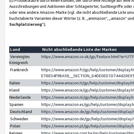
(c) Produktkäufe durch einen Kunden, der durch eine Anzeige auf eine 
Ausschreibungen und Auktionen über Schlagwörter, Suchbegriffe oder 
oder eine andere Amazon-Marke (vgl. die nicht abschließende Liste un
buchstabierte Varianten dieser Wörter (z. B. „ammazon“, „amaozn“ und „
Suchplatzierung
”);
Land
Nicht abschließende Liste der Marken
Vereinigtes
https://www.amazon.co.uk/gp/feature.html?ie=U
Königreich
Frankreich
https://www.amazon.fr/gp/help/customer/displa
E78834F9BA58__SECTION_64DE0ED1D744420E9
Italien
https://www.amazon.it/gp/help/customer/display
Irland
https://www.amazon.ie/gp/help/customer/displa
Niederlande
https://www.amazon.nl/gp/help/customer/display
Spanien
https://www.amazon.es/gp/help/customer/display
Deutschland
https://www.amazon.de/gp/help/customer/displa
Schweden
https://www.amazon.de/gp/help/customer/displa
Polen
https://www.amazon.pl/gp/help/customer/display
Belgien
https://www.amazon.com.be/gp/help/customer/d