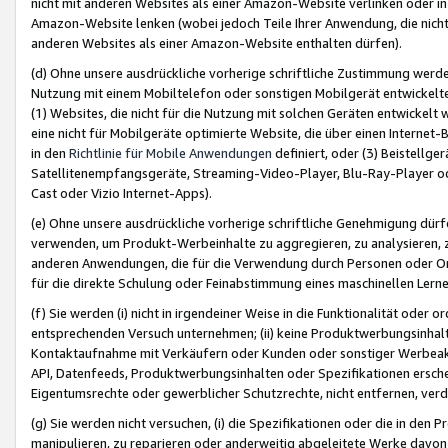
nicht mit anderen Websites als einer Amazon-Website verlinken oder i
Amazon-Website lenken (wobei jedoch Teile Ihrer Anwendung, die nich
anderen Websites als einer Amazon-Website enthalten dürfen).
(d) Ohne unsere ausdrückliche vorherige schriftliche Zustimmung werd
Nutzung mit einem Mobiltelefon oder sonstigen Mobilgerät entwickelt
(1) Websites, die nicht für die Nutzung mit solchen Geräten entwickelt
eine nicht für Mobilgeräte optimierte Website, die über einen Interne
in den
Richtlinie für Mobile Anwendungen
definiert, oder (3) Beistellge
Satellitenempfangsgeräte, Streaming-Video-Player, Blu-Ray-Player ode
Cast oder Vizio Internet-Apps).
(e) Ohne unsere ausdrückliche vorherige schriftliche Genehmigung dürfe
verwenden, um Produkt-Werbeinhalte zu aggregieren, zu analysieren, 
anderen Anwendungen, die für die Verwendung durch Personen oder Or
für die direkte Schulung oder Feinabstimmung eines maschinellen Lern
(f) Sie werden (i) nicht in irgendeiner Weise in die Funktionalität ode
entsprechenden Versuch unternehmen; (ii) keine Produktwerbungsinha
Kontaktaufnahme mit Verkäufern oder Kunden oder sonstiger Werbeaktiv
API, Datenfeeds, Produktwerbungsinhalten oder Spezifikationen erschei
Eigentumsrechte oder gewerblicher Schutzrechte, nicht entfernen, verd
(g) Sie werden nicht versuchen, (i) die Spezifikationen oder die in de
manipulieren, zu reparieren oder anderweitig abgeleitete Werke davon z