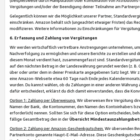
(beispielsweise durch Manipulation oder Kombination von Attributions-
Vergütungen und/oder der Beendigung deiner Teilnahme am Partnerp
Gelegentlich können wir die Möglichkeit unserer Partner, Standardv
einschränken. Amazon behält sich (ungeachtet etwaiger Fristen) das Re
modifizieren. Weitere Informationen zu Einschränkungen für Vergütung
6. Erfassung und Zahlung von Vergütungen
Wir werden wirtschaftlich vertretbare Anstrengungen unternehmen, um 
Nachverfolgung zu ermöglichen und unsere Berichte zu erstellen und di
diesem Monat verdient hast, zusammengefasst sind. Standardvergütung
auf den nächsten Betrag in der Landeswährung gerundet werden (z. B. C
über oder unter dem in deiner Preiskarte angegebenen Satz liegt. Wir
eine Amazon-Webseite etwa 60 Tage nach Ende jedes Kalendermonats, i
wurden. Du kannst wählen, ob du Zahlungen in einer anderen Währung
dafür entscheidest, erklärst du dich damit einverstanden, dass die K
Option 1: Zahlung per Überweisung.
Wir überweisen Ihre Vergütung dir
Namen der Bank, die Kontonummer, den Namen des Kontoinhabers bzw. a
erforderlich) nennen. Sollten Sie sich für diese Option entscheiden, be
fällige Gesamtbetrag den in der
Übersicht Mindestauszahlungsbet
Option 2: Zahlung per Amazon-Geschenkgutschein.
Wir übersenden Ihne
Partnerkonto genannte Haupt-E-Mail-Adresse. Diese Geschenkgutschei