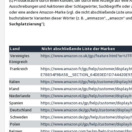
(c) Produktkäufe durch einen Kunden, der durch eine Anzeige auf eine 
Ausschreibungen und Auktionen über Schlagwörter, Suchbegriffe oder 
oder eine andere Amazon-Marke (vgl. die nicht abschließende Liste un
buchstabierte Varianten dieser Wörter (z. B. „ammazon“, „amaozn“ und „
Suchplatzierung
”);
Land
Nicht abschließende Liste der Marken
Vereinigtes
https://www.amazon.co.uk/gp/feature.html?ie=U
Königreich
Frankreich
https://www.amazon.fr/gp/help/customer/displa
E78834F9BA58__SECTION_64DE0ED1D744420E9
Italien
https://www.amazon.it/gp/help/customer/display
Irland
https://www.amazon.ie/gp/help/customer/displa
Niederlande
https://www.amazon.nl/gp/help/customer/display
Spanien
https://www.amazon.es/gp/help/customer/display
Deutschland
https://www.amazon.de/gp/help/customer/displa
Schweden
https://www.amazon.de/gp/help/customer/displa
Polen
https://www.amazon.pl/gp/help/customer/display
Belgien
https://www.amazon.com.be/gp/help/customer/d