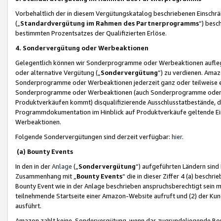
Vorbehaltlich der in diesem Vergütungskatalog beschriebenen Einschr
(„
Standardvergütung im Rahmen des Partnerprogramms
“) besc
bestimmten Prozentsatzes der Qualifizierten Erlöse.
4. Sondervergütung oder Werbeaktionen
Gelegentlich können wir Sonderprogramme oder Werbeaktionen auflegen,
oder alternative Vergütung („
Sondervergütung
”) zu verdienen. Amazo
Sonderprogramme oder Werbeaktionen jederzeit ganz oder teilweise einz
Sonderprogramme oder Werbeaktionen (auch Sonderprogramme oder We
Produktverkäufen kommt) disqualifizierende Ausschlusstatbestände, di
Programmdokumentation im Hinblick auf Produktverkäufe geltende E
Werbeaktionen.
Folgende Sondervergütungen sind derzeit verfügbar:
hier
.
(a) Bounty Events
In den in der
Anlage
(„
Sondervergütung
“) aufgeführten Ländern sind
Zusammenhang mit „
Bounty Events
“ die in dieser Ziffer 4 (a) besch
Bounty Event wie in der Anlage beschrieben anspruchsberechtigt sein mu
teilnehmende Startseite einer Amazon-Website aufruft und (2) der Kun
ausführt.
Amazon zahlt keine Sondervergütung, wenn das zugrundeliegende Boun