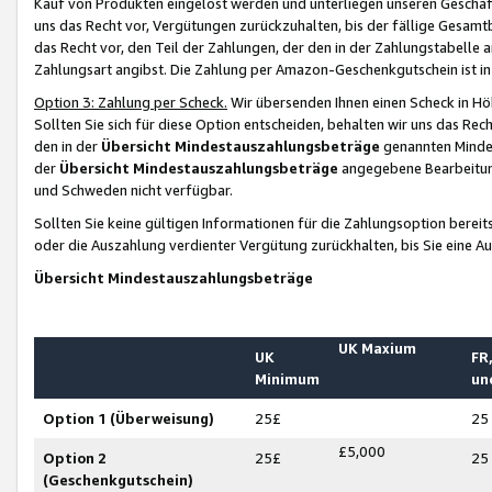
Kauf von Produkten eingelöst werden und unterliegen unseren Geschäf
uns das Recht vor, Vergütungen zurückzuhalten, bis der fällige Gesamt
das Recht vor, den Teil der Zahlungen, der den in der Zahlungstabelle 
Zahlungsart angibst. Die Zahlung per Amazon-Geschenkgutschein ist in
Option 3: Zahlung per Scheck.
Wir übersenden Ihnen einen Scheck in Höh
Sollten Sie sich für diese Option entscheiden, behalten wir uns das Rec
den in der
Übersicht Mindestauszahlungsbeträge
genannten Mindest
der
Übersicht Mindestauszahlungsbeträge
angegebene Bearbeitung
und Schweden nicht verfügbar.
Sollten Sie keine gültigen Informationen für die Zahlungsoption bereit
oder die Auszahlung verdienter Vergütung zurückhalten, bis Sie eine A
Übersicht Mindestauszahlungsbeträge
UK Maxium
UK
FR,
Minimum
un
Option 1 (Überweisung)
25£
25
£5,000
Option 2
25£
25
(Geschenkgutschein)