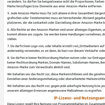
verändern. So dürfen Sie beispielsweise nicht die Proportionen, Farb
Marke hinzufügen bzw. Elemente aus einer Amazon-Marke entfernen.
5. Jede Amazon-Marke muss für sich alleine in ihrer Gesamtheit darge
grafischen oder Textelementen muss ein hinreichender Abstand gegebe
platzieren, der die Lesbarkeit oder Darstellung dieser Amazon-Marke b
6. Alle Rechte an den Amazon-Marken sind unser alleiniges Eigentum, 
kommt alleine uns zugute. Sie werden keine Handlungen vornehmen, 
stehen.
7. Du darfst kein Logo von, oder Inhalte erstellt von,
Drittanbietern au
anderweitig verwenden, es sei denn, du hast von diesem Verkäufer oder
8. Sie dürfen in keiner Rechtsordnung Marken nutzen oder zur Eintragu
keiner Rechtsordnung Marken, Domain-Namen, Subdomain-Namen, Benu
Amazon-Marke zum Verwechseln ähnlich sind.
Wir behalten uns das Recht vor, diese Markenrichtlinien und die gene
Einstellen einer Änderungsmitteilung oder überarbeiteter Markenricht
Wir behalten uns das Recht vor, gegen jede unbefugte Nutzung bzw. jede 
unserem alleinigen Ermessen angemessene Maßnahmen zu ergreifen.
IP-Lizenz- und Nutzungsan
Diese Lizenz regelt Ihre Nutzung von Programminhalten im Zusammen