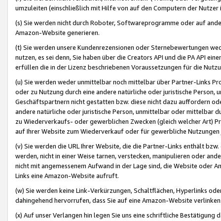
umzuleiten (einschließlich mit Hilfe von auf den Computern der Nutzer i
(s) Sie werden nicht durch Roboter, Softwareprogramme oder auf andere
Amazon-Website generieren.
(t) Sie werden unsere Kundenrezensionen oder Sternebewertungen wed
nutzen, es sei denn, Sie haben über die Creators API und die PA API e
erfüllen die in der Lizenz beschriebenen Voraussetzungen für die Nutzu
(u) Sie werden weder unmittelbar noch mittelbar über Partner-Links P
oder zu Nutzung durch eine andere natürliche oder juristische Person,
Geschäftspartnern nicht gestatten bzw. diese nicht dazu auffordern od
andere natürliche oder juristische Person, unmittelbar oder mittelbar
zu Wiederverkaufs- oder gewerblichen Zwecken (gleich welcher Art) 
auf Ihrer Website zum Wiederverkauf oder für gewerbliche Nutzungen 
(v) Sie werden die URL Ihrer Website, die die Partner-Links enthält b
werden, nicht in einer Weise tarnen, verstecken, manipulieren oder and
nicht mit angemessenem Aufwand in der Lage sind, die Website oder A
Links eine Amazon-Website aufruft.
(w) Sie werden keine Link-Verkürzungen, Schaltflächen, Hyperlinks ode
dahingehend hervorrufen, dass Sie auf eine Amazon-Website verlinken
(x) Auf unser Verlangen hin legen Sie uns eine schriftliche Bestätigung