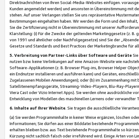
Direktnachrichten von Ihren Social-Media-Websites einfügen. vorausg
Kunden angemeldet werden) und ansonsten in Übereinstimmung mit der
stehen. Auf unser Verlangen stellen Sie uns repräsentative Mustermater
Bestimmungen eingehalten haben. Wir werden die Form und den Inhalt, di
Sie die Zertifizierung nicht in Übereinstimmung mit unserer Aufforderu
Klarstellung: (i) Für die Zwecke der geltenden Marketinggesetze (z. 
von 1991 und ähnlicher oder Nachfolgegesetze) sind Sie der „Absender“ j
Gesetze und Standards und Best Practices der Marketingbranche für 
5. Verbreitung von Partner-Links über Software und Geräte
Sie
nutzen bzw. keine Verlinkungen auf eine Amazon-Website wie nachsteh
Software-Applikationen (z. B. Browser Plug-ins, Browser Helper Objec
ein Endnutzer installieren und ausführen kann) und Geräten, einschlie
Zugelassenen Mobilen Anwendungen); oder (b) im Zusammenhang mit bzw.
Satellitenempfangsgeräte, Streaming-Video-Playern, Blu-Ray-Playern 
Viera Cast oder Vizio Internet Apps). Sie werden ohne ausdrückliche v
Entwicklung von Modellen des maschinellen Lernens oder verwandter 
6. Inhalte auf Ihrer Website
. Sie tragen die ausschließliche Verantwo
(a) Sie werden Programminhalte in keiner Weise ergänzen, löschen oder
Informationen; Sie dürfen aus einer Bilddatei bestehende Programminhal
erhalten bleiben bzw. aus Text bestehende Programminhalte so kürzen, 
Kürzung nicht sachlich falsch oder irreführend wird. Einige Arten von L