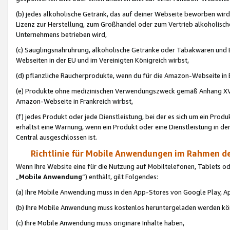
(b) jedes alkoholische Getränk, das auf deiner Webseite beworben wird
Lizenz zur Herstellung, zum Großhandel oder zum Vertrieb alkoholisch
Unternehmens betrieben wird,
(c) Säuglingsnahruhrung, alkoholische Getränke oder Tabakwaren und E
Webseiten in der EU und im Vereinigten Königreich wirbst,
(d) pflanzliche Raucherprodukte, wenn du für die Amazon-Webseite in B
(e) Produkte ohne medizinischen Verwendungszweck gemäß Anhang XVI 
Amazon-Webseite in Frankreich wirbst,
(f) jedes Produkt oder jede Dienstleistung, bei der es sich um ein Prod
erhältst eine Warnung, wenn ein Produkt oder eine Dienstleistung in de
Central ausgeschlossen ist.
Richtlinie für Mobile Anwendungen im Rahmen de
Wenn Ihre Website eine für die Nutzung auf Mobiltelefonen, Tablets 
„
Mobile Anwendung
“) enthält, gilt Folgendes:
(a) Ihre Mobile Anwendung muss in den App-Stores von Google Play, A
(b) Ihre Mobile Anwendung muss kostenlos heruntergeladen werden könn
(c) Ihre Mobile Anwendung muss originäre Inhalte haben,