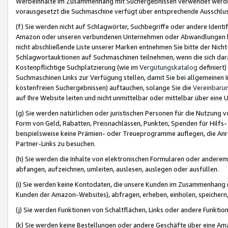
Werbeinhalte im Zusammenhang mit Suchergebnissen verwendet werden,
vorausgesetzt die Suchmaschine verfügt über entsprechende Ausschlu
(f) Sie werden nicht auf Schlagwörter, Suchbegriffe oder andere Ident
Amazon oder unseren verbundenen Unternehmen oder Abwandlungen bzw
nicht abschließende Liste unserer Marken entnehmen Sie bitte der Nich
Schlagwortauktionen auf Suchmaschinen teilnehmen, wenn die sich da
Kostenpflichtige Suchplatzierung (wie im
Vergütungskatalog
definiert
Suchmaschinen Links zur Verfügung stellen, damit Sie bei allgemeinen I
kostenfreien Suchergebnissen) auftauchen, solange Sie die
Vereinbaru
auf Ihre Website leiten und nicht unmittelbar oder mittelbar über eine
(g) Sie werden natürlichen oder juristischen Personen für die Nutzung 
Form von Geld, Rabatten, Preisnachlässen, Punkten, Spenden für Hilfs
beispielsweise keine Prämien- oder Treueprogramme auflegen, die Anrei
Partner-Links zu besuchen.
(h) Sie werden die Inhalte von elektronischen Formularen oder anderem M
abfangen, aufzeichnen, umleiten, auslesen, auslegen oder ausfüllen.
(i) Sie werden keine Kontodaten, die unsere Kunden im Zusammenhang 
Kunden der Amazon-Websites), abfragen, erheben, einholen, speichern,
(j) Sie werden Funktionen von Schaltflächen, Links oder andere Funkti
(k) Sie werden keine Bestellungen oder andere Geschäfte über eine Ama