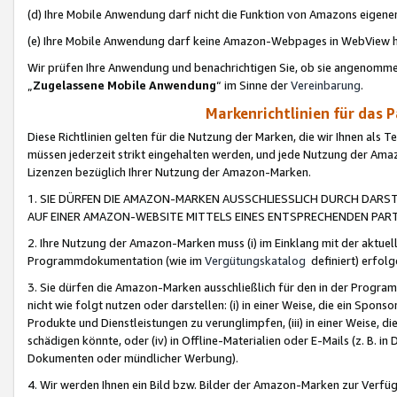
(d) Ihre Mobile Anwendung darf nicht die Funktion von Amazons eige
(e) Ihre Mobile Anwendung darf keine Amazon-Webpages in WebView 
Wir prüfen Ihre Anwendung und benachrichtigen Sie, ob sie angenomm
„
Zugelassene Mobile Anwendung
“ im Sinne der
Vereinbarung
.
Markenrichtlinien für das 
Diese Richtlinien gelten für die Nutzung der Marken, die wir Ihnen als 
müssen jederzeit strikt eingehalten werden, und jede Nutzung der Ama
Lizenzen bezüglich Ihrer Nutzung der Amazon-Marken.
1. SIE DÜRFEN DIE AMAZON-MARKEN AUSSCHLIESSLICH DURCH DARS
AUF EINER AMAZON-WEBSITE MITTELS EINES ENTSPRECHENDEN PART
2. Ihre Nutzung der Amazon-Marken muss (i) im Einklang mit der aktuells
Programmdokumentation (wie im
Vergütungskatalog
definiert) erfolg
3. Sie dürfen die Amazon-Marken ausschließlich für den in der Progr
nicht wie folgt nutzen oder darstellen: (i) in einer Weise, die ein Spo
Produkte und Dienstleistungen zu verunglimpfen, (iii) in einer Weise
schädigen könnte, oder (iv) in Offline-Materialien oder E-Mails (z. B.
Dokumenten oder mündlicher Werbung).
4. Wir werden Ihnen ein Bild bzw. Bilder der Amazon-Marken zur Verfüg