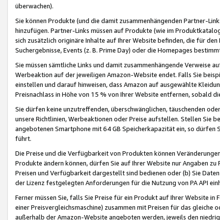
überwachen).
Sie können Produkte (und die damit zusammenhängenden Partner-Links)
hinzufügen. Partner-Links müssen auf Produkte (wie im Produktkatalog de
sich zusätzlich originäre Inhalte auf Ihrer Website befinden, die für 
Suchergebnisse, Events (z. B. Prime Day) oder die Homepages bestimmte
Sie müssen sämtliche Links und damit zusammenhängende Verweise auf z
Werbeaktion auf der jeweiligen Amazon-Website endet. Falls Sie beisp
einstellen und darauf hinweisen, dass Amazon auf ausgewählte Kleidun
Preisnachlass in Höhe von 15 % von Ihrer Website entfernen, sobald di
Sie dürfen keine unzutreffenden, überschwänglichen, täuschenden od
unsere Richtlinien, Werbeaktionen oder Preise aufstellen. Stellen Sie 
angebotenen Smartphone mit 64 GB Speicherkapazität ein, so dürfen S
führt.
Die Preise und die Verfügbarkeit von Produkten können Veränderungen 
Produkte ändern können, dürfen Sie auf Ihrer Website nur Angaben zu P
Preisen und Verfügbarkeit dargestellt sind bedienen oder (b) Sie Daten
der Lizenz festgelegten Anforderungen für die Nutzung von PA API einh
Ferner müssen Sie, falls Sie Preise für ein Produkt auf Ihrer Website in 
einer Preisvergleichsmaschine) zusammen mit Preisen für das gleiche o
außerhalb der Amazon-Website angeboten werden, jeweils den niedrigst