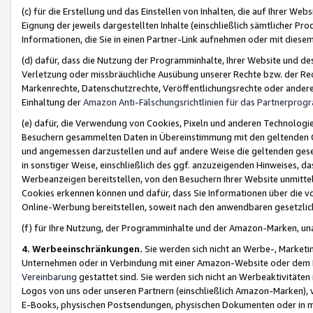
(c) für die Erstellung und das Einstellen von Inhalten, die auf Ihrer We
Eignung der jeweils dargestellten Inhalte (einschließlich sämtlicher 
Informationen, die Sie in einen Partner-Link aufnehmen oder mit diese
(d) dafür, dass die Nutzung der Programminhalte, Ihrer Website und des 
Verletzung oder missbräuchliche Ausübung unserer Rechte bzw. der Recht
Markenrechte, Datenschutzrechte, Veröffentlichungsrechte oder anderer
Einhaltung der
Amazon Anti-Fälschungsrichtlinien für das Partnerpro
(e) dafür, die Verwendung von Cookies, Pixeln und anderen Technologien
Besuchern gesammelten Daten in Übereinstimmung mit den geltenden Ge
und angemessen darzustellen und auf andere Weise die geltenden geset
in sonstiger Weise, einschließlich des ggf. anzuzeigenden Hinweises, d
Werbeanzeigen bereitstellen, von den Besuchern Ihrer Website unmitte
Cookies erkennen können und dafür, dass Sie Informationen über die v
Online-Werbung bereitstellen, soweit nach den anwendbaren gesetzlic
(f) für Ihre Nutzung, der Programminhalte und der Amazon-Marken, u
4. Werbeeinschränkungen.
Sie werden sich nicht an Werbe-, Market
Unternehmen oder in Verbindung mit einer Amazon-Website oder dem Pa
Vereinbarung
gestattet sind. Sie werden sich nicht an Werbeaktivitäten
Logos von uns oder unseren Partnern (einschließlich Amazon-Marken), 
E-Books, physischen Postsendungen, physischen Dokumenten oder in 