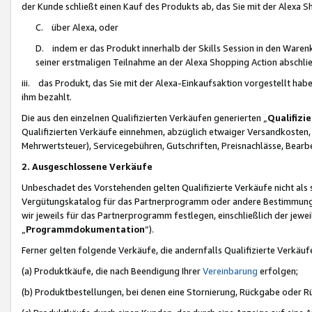
der Kunde schließt einen Kauf des Produkts ab, das Sie mit der Alexa 
C. über Alexa, oder
D. indem er das Produkt innerhalb der Skills Session in den Waren
seiner erstmaligen Teilnahme an der Alexa Shopping Action abschlie
iii. das Produkt, das Sie mit der Alexa-Einkaufsaktion vorgestellt ha
ihm bezahlt.
Die aus den einzelnen Qualifizierten Verkäufen generierten „
Qualifizi
Qualifizierten Verkäufe einnehmen, abzüglich etwaiger Versandkosten
Mehrwertsteuer), Servicegebühren, Gutschriften, Preisnachlässe, Bear
2. Ausgeschlossene Verkäufe
Unbeschadet des Vorstehenden gelten Qualifizierte Verkäufe nicht als
Vergütungskatalog für das Partnerprogramm oder andere Bestimmungen,
wir jeweils für das Partnerprogramm festlegen, einschließlich der jewe
„
Programmdokumentation
“).
Ferner gelten folgende Verkäufe, die andernfalls Qualifizierte Verkä
(a) Produktkäufe, die nach Beendigung Ihrer
Vereinbarung
erfolgen;
(b) Produktbestellungen, bei denen eine Stornierung, Rückgabe oder R