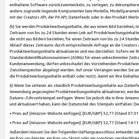
enthaltene Software zurückzuentwickeln, zu zerlegen, zu dekompilier
andere zugrunde liegende Komponenten (wie Modelle, Modellparameter
mit der Creators API, der PA API, Datenfeeds oder in den Produkt Werb
(h) Sie werden Produktwerbungsinhalte, die aus einem Bild bestehen, ni
Zeitraum von bis zu 24 Stunden einen Link auf Produktwerbungsinhalte
die nicht aus Bildern bestehen, für einen Zeitraum von bis zu 24 Stund
Ablauf dieses Zeitraums durch entsprechende Anfrage an die Creators 
Produktwerbungsinhalte aktualisieren und neu darstellen. Sofern wir Ih
Standardidentifikationsnummern (ASINs) für einen unbestimmten Zeitra
Kundenanwendung, dürfen unbeschadet des Vorstehenden Produktwerbu
Zwischenspeicher abgelegt werden. Auf unser Verlangen werden Sie un
die Produktwerbungsinhalte enthält oder nutzt, damit wir Ihre Einhalt
(i) Wenn Sie seltener als stündlich Produktwerbungsinhalte aus Datenfe
Anwendung angezeigten Produktwerbungsinhalte aktualisieren, werden 
Datums-/Uhrzeitstempel einfügen. Wenn Sie jedoch die in Ihrer Anwe
und aktualisiert haben, kann der Datumsteil des Stempels entfallen. Dies
• Preis auf [Amazon-Website einfügen]: [EUR/GBP] 32,77 (Stand 07.01.
• Preis auf [Amazon-Website einfügen]: [EUR/GBP] 32,77 (Stand 14:11 
Außerdem müssen Sie den folgenden Haftungsausschluss entweder neb
ein Pop-up-Fenster, ein Pop-up-Skript oder ein sonstiges vergleichba