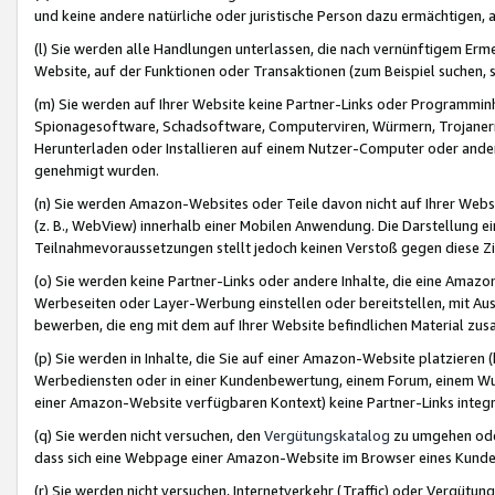
und keine andere natürliche oder juristische Person dazu ermächtigen, a
(l) Sie werden alle Handlungen unterlassen, die nach vernünftigem Erme
Website, auf der Funktionen oder Transaktionen (zum Beispiel suchen, s
(m) Sie werden auf Ihrer Website keine Partner-Links oder Programmin
Spionagesoftware, Schadsoftware, Computerviren, Würmern, Trojaner
Herunterladen oder Installieren auf einem Nutzer-Computer oder ande
genehmigt wurden.
(n) Sie werden Amazon-Websites oder Teile davon nicht auf Ihrer Websi
(z. B., WebView) innerhalb einer Mobilen Anwendung. Die Darstellung ein
Teilnahmevoraussetzungen stellt jedoch keinen Verstoß gegen diese Zif
(o) Sie werden keine Partner-Links oder andere Inhalte, die eine Am
Werbeseiten oder Layer-Werbung einstellen oder bereitstellen, mit Au
bewerben, die eng mit dem auf Ihrer Website befindlichen Material z
(p) Sie werden in Inhalte, die Sie auf einer Amazon-Website platzier
Werbediensten oder in einer Kundenbewertung, einem Forum, einem Wun
einer Amazon-Website verfügbaren Kontext) keine Partner-Links integr
(q) Sie werden nicht versuchen, den
Vergütungskatalog
zu umgehen oder
dass sich eine Webpage einer Amazon-Website im Browser eines Kunden 
(r) Sie werden nicht versuchen, Internetverkehr (Traffic) oder Vergü