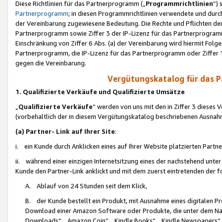
Diese Richtlinien für das Partnerprogramm („
Programmrichtlinien
“)
Partnerprogramm
; in diesen Programmrichtlinien verwendete und durch
der Vereinbarung zugewiesene Bedeutung. Die Rechte und Pflichten de
Partnerprogramm sowie Ziffer 3 der IP-Lizenz für das Partnerprogram
Einschränkung von Ziffer 6 Abs. (a) der Vereinbarung wird hiermit Fol
Partnerprogramm, die IP-Lizenz für das Partnerprogramm oder Ziffer 1
gegen die Vereinbarung.
Vergütungskatalog für das 
1. Qualifizierte Verkäufe und Qualifizierte Umsätze
„
Qualifizierte Verkäufe
“ werden von uns mit den in Ziffer 3 diese
(vorbehaltlich der in diesem Vergütungskatalog beschriebenen Ausnah
(a) Partner- Link auf Ihrer Site
:
i. ein Kunde durch Anklicken eines auf Ihrer Website platzierten Part
ii. während einer einzigen Internetsitzung eines der nachstehend unter (i)
Kunde den Partner-Link anklickt und mit dem zuerst eintretenden der f
A. Ablauf von 24 Stunden seit dem Klick,
B. der Kunde bestellt ein Produkt, mit Ausnahme eines digitalen P
Download einer Amazon Software oder Produkte, die unter dem N
Downloads“, „Amazon Coin“, „Kindle Books“, „Kindle Newspapers“, „