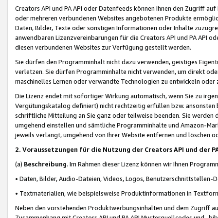
Creators API und PA API oder Datenfeeds können Ihnen den Zugriff auf D
oder mehreren verbundenen Websites angebotenen Produkte ermögliche
Daten, Bilder, Texte oder sonstigen Informationen oder Inhalte zuzugre
anwendbaren Lizenzvereinbarungen für die Creators API und PA API od
diesen verbundenen Websites zur Verfügung gestellt werden.
Sie dürfen den Programminhalt nicht dazu verwenden, geistiges Eigent
verletzen. Sie dürfen Programminhalte nicht verwenden, um direkt ode
maschinelles Lernen oder verwandte Technologien zu entwickeln oder zu
Die Lizenz endet mit sofortiger Wirkung automatisch, wenn Sie zu irg
Vergütungskatalog definiert) nicht rechtzeitig erfüllen bzw. ansonsten
schriftliche Mitteilung an Sie ganz oder teilweise beenden. Sie werden
umgehend einstellen und sämtliche Programminhalte und Amazon-Marke
jeweils verlangt, umgehend von Ihrer Website entfernen und löschen od
2. Voraussetzungen für die Nutzung der Creators API und der P
(a)
Beschreibung
. Im Rahmen dieser Lizenz können wir Ihnen Programmi
• Daten, Bilder, Audio-Dateien, Videos, Logos, Benutzerschnittstellen-
• Textmaterialien, wie beispielsweise Produktinformationen in Textfor
Neben den vorstehenden Produktwerbungsinhalten und dem Zugriff auf 
Zusammenhang mit Creators API und PA API Musterquellcodes und -bibli