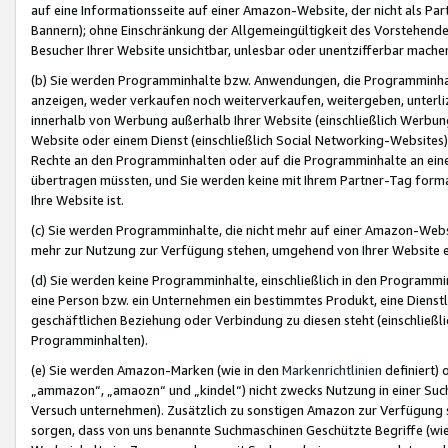
auf eine Informationsseite auf einer Amazon-Website, der nicht als Part
Bannern); ohne Einschränkung der Allgemeingültigkeit des Vorstehende
Besucher Ihrer Website unsichtbar, unlesbar oder unentzifferbar mache
(b) Sie werden Programminhalte bzw. Anwendungen, die Programminhalt
anzeigen, weder verkaufen noch weiterverkaufen, weitergeben, unterli
innerhalb von Werbung außerhalb Ihrer Website (einschließlich Werbun
Website oder einem Dienst (einschließlich Social Networking-Website
Rechte an den Programminhalten oder auf die Programminhalte an eine a
übertragen müssten, und Sie werden keine mit Ihrem Partner-Tag formati
Ihre Website ist.
(c) Sie werden Programminhalte, die nicht mehr auf einer Amazon-Websit
mehr zur Nutzung zur Verfügung stehen, umgehend von Ihrer Website e
(d) Sie werden keine Programminhalte, einschließlich in den Programmin
eine Person bzw. ein Unternehmen ein bestimmtes Produkt, eine Dienstle
geschäftlichen Beziehung oder Verbindung zu diesen steht (einschließli
Programminhalten).
(e) Sie werden Amazon-Marken (wie in den
Markenrichtlinien
definiert) 
„ammazon“, „amaozn“ und „kindel“) nicht zwecks Nutzung in einer Suc
Versuch unternehmen). Zusätzlich zu sonstigen Amazon zur Verfügung 
sorgen, dass von uns benannte Suchmaschinen Geschützte Begriffe (wie 