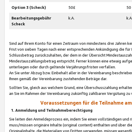
Option 3 (Scheck)
50£
50
Bearbeitungsgebühr
k.A.
k.A
Scheck
Sind auf Ihrem Konto für einen Zeitraum von mindestens drei Jahren kein
Frist von sieben Tagen nach einer entsprechenden Ankündigung die für
Schlussbetrag zurückzuhalten, der dem in der Übersicht Mindestausz
Mindestauszahlungsbetrag entspricht. Ferner können eine etwaig aufg
unterliegen oder durch geltende Verjährungsfristen verfallen.
An Sie unter Abzug bzw. Einbehalt aller in der Vereinbarung beschrieb
Ihnen gemäß der Vereinbarung zustehenden Beträge dar.
Sollten Sie, gleich aus welchem Grund, eine Überschusszahlung erhalte
an Sie im Rahmen der Vereinbarung zukünftig zahlbaren Vergütung zu 
Voraussetzungen für die Teilnahme a
1. Anmeldung und Teilnahmeberechtigung
Sie leiten den Anmeldeprozess ein, indem Sie einen vollständigen und 
muss/müssen originäre Inhalte (original content) enthalten und über d
Originalinhalte, die Materialien von Dritten verwenden, müssen wese