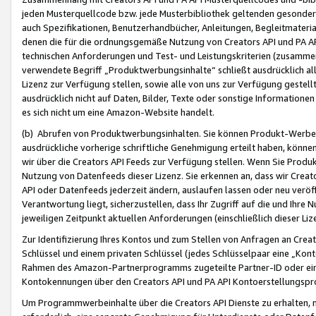
jeden Musterquellcode bzw. jede Musterbibliothek geltenden gesonder
auch Spezifikationen, Benutzerhandbücher, Anleitungen, Begleitmaterial
denen die für die ordnungsgemäße Nutzung von Creators API und PA A
technischen Anforderungen und Test- und Leistungskriterien (zusammen
verwendete Begriff „Produktwerbungsinhalte“ schließt ausdrücklich al
Lizenz zur Verfügung stellen, sowie alle von uns zur Verfügung gestel
ausdrücklich nicht auf Daten, Bilder, Texte oder sonstige Informatione
es sich nicht um eine Amazon-Website handelt.
(b) Abrufen von Produktwerbungsinhalten. Sie können Produkt-Werbein
ausdrückliche vorherige schriftliche Genehmigung erteilt haben, könn
wir über die Creators API Feeds zur Verfügung stellen. Wenn Sie Produk
Nutzung von Datenfeeds dieser Lizenz. Sie erkennen an, dass wir Creat
API oder Datenfeeds jederzeit ändern, auslaufen lassen oder neu veröffe
Verantwortung liegt, sicherzustellen, dass Ihr Zugriff auf die und Ihr
jeweiligen Zeitpunkt aktuellen Anforderungen (einschließlich dieser Liz
Zur Identifizierung Ihres Kontos und zum Stellen von Anfragen an Crea
Schlüssel und einem privaten Schlüssel (jedes Schlüsselpaar eine „Kon
Rahmen des Amazon-Partnerprogramms zugeteilte Partner-ID oder ein
Kontokennungen über den Creators API und PA API Kontoerstellungspro
Um Programmwerbeinhalte über die Creators API Dienste zu erhalten, m