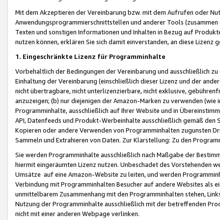
Mit dem Akzeptieren der Vereinbarung bzw. mit dem Aufrufen oder Nutz
Anwendungsprogrammierschnittstellen und anderer Tools (zusammen die
Texten und sonstigen Informationen und Inhalten in Bezug auf Produkte
nutzen können, erklären Sie sich damit einverstanden, an diese Lizenz 
1. Eingeschränkte Lizenz für Programminhalte
Vorbehaltlich der Bedingungen der Vereinbarung und ausschließlich z
Einhaltung der Vereinbarung (einschließlich dieser Lizenz und der ande
nicht übertragbare, nicht unterlizenzierbare, nicht exklusive, gebühren
anzuzeigen; (b) nur diejenigen der Amazon-Marken zu verwenden (wie in 
Programminhalte, ausschließlich auf Ihrer Website und in Übereinstimmu
API, Datenfeeds und Produkt-Werbeinhalte ausschließlich gemäß den Spe
Kopieren oder andere Verwenden von Programminhalten zugunsten Dri
Sammeln und Extrahieren von Daten. Zur Klarstellung: Zu den Program
Sie werden Programminhalte ausschließlich nach Maßgabe der Besti
hiermit eingeräumten Lizenz nutzen. Unbeschadet des Vorstehenden we
Umsätze auf eine Amazon-Website zu leiten, und werden Programminhal
Verbindung mit Programminhalten Besucher auf andere Websites als ein
unmittelbarem Zusammenhang mit den Programminhalten stehen, Links z
Nutzung der Programminhalte ausschließlich mit der betreffenden Pr
nicht mit einer anderen Webpage verlinken.