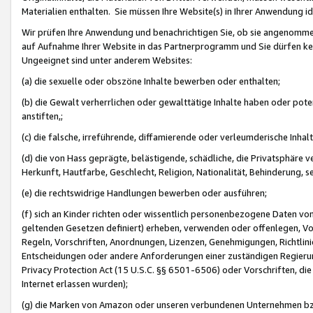
Materialien enthalten. Sie müssen Ihre Website(s) in Ihrer Anwendung ide
Wir prüfen Ihre Anwendung und benachrichtigen Sie, ob sie angenommen
auf Aufnahme Ihrer Website in das Partnerprogramm und Sie dürfen kei
Ungeeignet sind unter anderem Websites:
(a) die sexuelle oder obszöne Inhalte bewerben oder enthalten;
(b) die Gewalt verherrlichen oder gewalttätige Inhalte haben oder pot
anstiften,;
(c) die falsche, irreführende, diffamierende oder verleumderische Inha
(d) die von Hass geprägte, belästigende, schädliche, die Privatsphäre v
Herkunft, Hautfarbe, Geschlecht, Religion, Nationalität, Behinderung, 
(e) die rechtswidrige Handlungen bewerben oder ausführen;
(f) sich an Kinder richten oder wissentlich personenbezogene Daten vo
geltenden Gesetzen definiert) erheben, verwenden oder offenlegen, Vo
Regeln, Vorschriften, Anordnungen, Lizenzen, Genehmigungen, Richtlini
Entscheidungen oder andere Anforderungen einer zuständigen Regierung
Privacy Protection Act (15 U.S.C. §§ 6501-6506) oder Vorschriften, di
Internet erlassen wurden);
(g) die Marken von Amazon oder unseren verbundenen Unternehmen b