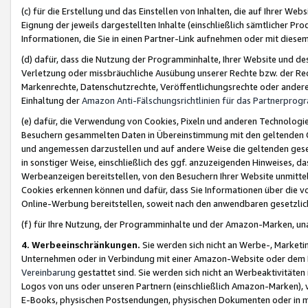
(c) für die Erstellung und das Einstellen von Inhalten, die auf Ihrer We
Eignung der jeweils dargestellten Inhalte (einschließlich sämtlicher 
Informationen, die Sie in einen Partner-Link aufnehmen oder mit diese
(d) dafür, dass die Nutzung der Programminhalte, Ihrer Website und des 
Verletzung oder missbräuchliche Ausübung unserer Rechte bzw. der Recht
Markenrechte, Datenschutzrechte, Veröffentlichungsrechte oder anderer
Einhaltung der
Amazon Anti-Fälschungsrichtlinien für das Partnerpro
(e) dafür, die Verwendung von Cookies, Pixeln und anderen Technologien
Besuchern gesammelten Daten in Übereinstimmung mit den geltenden Ge
und angemessen darzustellen und auf andere Weise die geltenden geset
in sonstiger Weise, einschließlich des ggf. anzuzeigenden Hinweises, d
Werbeanzeigen bereitstellen, von den Besuchern Ihrer Website unmitte
Cookies erkennen können und dafür, dass Sie Informationen über die v
Online-Werbung bereitstellen, soweit nach den anwendbaren gesetzlic
(f) für Ihre Nutzung, der Programminhalte und der Amazon-Marken, u
4. Werbeeinschränkungen.
Sie werden sich nicht an Werbe-, Market
Unternehmen oder in Verbindung mit einer Amazon-Website oder dem Pa
Vereinbarung
gestattet sind. Sie werden sich nicht an Werbeaktivitäten
Logos von uns oder unseren Partnern (einschließlich Amazon-Marken), 
E-Books, physischen Postsendungen, physischen Dokumenten oder in 