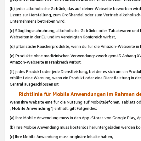
(b) jedes alkoholische Getränk, das auf deiner Webseite beworben wird
Lizenz zur Herstellung, zum Großhandel oder zum Vertrieb alkoholisch
Unternehmens betrieben wird,
(c) Säuglingsnahruhrung, alkoholische Getränke oder Tabakwaren und E
Webseiten in der EU und im Vereinigten Königreich wirbst,
(d) pflanzliche Raucherprodukte, wenn du für die Amazon-Webseite in B
(e) Produkte ohne medizinischen Verwendungszweck gemäß Anhang XVI 
Amazon-Webseite in Frankreich wirbst,
(f) jedes Produkt oder jede Dienstleistung, bei der es sich um ein Prod
erhältst eine Warnung, wenn ein Produkt oder eine Dienstleistung in de
Central ausgeschlossen ist.
Richtlinie für Mobile Anwendungen im Rahmen de
Wenn Ihre Website eine für die Nutzung auf Mobiltelefonen, Tablets 
„
Mobile Anwendung
“) enthält, gilt Folgendes:
(a) Ihre Mobile Anwendung muss in den App-Stores von Google Play, A
(b) Ihre Mobile Anwendung muss kostenlos heruntergeladen werden könn
(c) Ihre Mobile Anwendung muss originäre Inhalte haben,