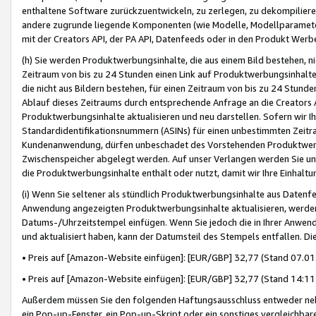
enthaltene Software zurückzuentwickeln, zu zerlegen, zu dekompilier
andere zugrunde liegende Komponenten (wie Modelle, Modellparameter
mit der Creators API, der PA API, Datenfeeds oder in den Produkt Werb
(h) Sie werden Produktwerbungsinhalte, die aus einem Bild bestehen, ni
Zeitraum von bis zu 24 Stunden einen Link auf Produktwerbungsinhalte
die nicht aus Bildern bestehen, für einen Zeitraum von bis zu 24 Stund
Ablauf dieses Zeitraums durch entsprechende Anfrage an die Creators 
Produktwerbungsinhalte aktualisieren und neu darstellen. Sofern wir Ih
Standardidentifikationsnummern (ASINs) für einen unbestimmten Zeitra
Kundenanwendung, dürfen unbeschadet des Vorstehenden Produktwerbu
Zwischenspeicher abgelegt werden. Auf unser Verlangen werden Sie un
die Produktwerbungsinhalte enthält oder nutzt, damit wir Ihre Einhalt
(i) Wenn Sie seltener als stündlich Produktwerbungsinhalte aus Datenfe
Anwendung angezeigten Produktwerbungsinhalte aktualisieren, werden 
Datums-/Uhrzeitstempel einfügen. Wenn Sie jedoch die in Ihrer Anwe
und aktualisiert haben, kann der Datumsteil des Stempels entfallen. Dies
• Preis auf [Amazon-Website einfügen]: [EUR/GBP] 32,77 (Stand 07.01.
• Preis auf [Amazon-Website einfügen]: [EUR/GBP] 32,77 (Stand 14:11 
Außerdem müssen Sie den folgenden Haftungsausschluss entweder neb
ein Pop-up-Fenster, ein Pop-up-Skript oder ein sonstiges vergleichba