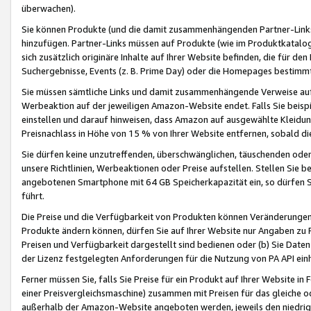
überwachen).
Sie können Produkte (und die damit zusammenhängenden Partner-Links)
hinzufügen. Partner-Links müssen auf Produkte (wie im Produktkatalog de
sich zusätzlich originäre Inhalte auf Ihrer Website befinden, die für 
Suchergebnisse, Events (z. B. Prime Day) oder die Homepages bestimmte
Sie müssen sämtliche Links und damit zusammenhängende Verweise auf z
Werbeaktion auf der jeweiligen Amazon-Website endet. Falls Sie beisp
einstellen und darauf hinweisen, dass Amazon auf ausgewählte Kleidun
Preisnachlass in Höhe von 15 % von Ihrer Website entfernen, sobald di
Sie dürfen keine unzutreffenden, überschwänglichen, täuschenden od
unsere Richtlinien, Werbeaktionen oder Preise aufstellen. Stellen Sie 
angebotenen Smartphone mit 64 GB Speicherkapazität ein, so dürfen S
führt.
Die Preise und die Verfügbarkeit von Produkten können Veränderungen 
Produkte ändern können, dürfen Sie auf Ihrer Website nur Angaben zu P
Preisen und Verfügbarkeit dargestellt sind bedienen oder (b) Sie Daten
der Lizenz festgelegten Anforderungen für die Nutzung von PA API einh
Ferner müssen Sie, falls Sie Preise für ein Produkt auf Ihrer Website in 
einer Preisvergleichsmaschine) zusammen mit Preisen für das gleiche o
außerhalb der Amazon-Website angeboten werden, jeweils den niedrigst