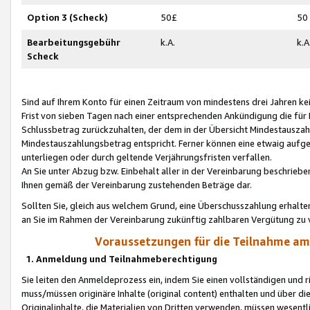
Option 3 (Scheck)
50£
50
Bearbeitungsgebühr
k.A.
k.A
Scheck
Sind auf Ihrem Konto für einen Zeitraum von mindestens drei Jahren kein
Frist von sieben Tagen nach einer entsprechenden Ankündigung die für
Schlussbetrag zurückzuhalten, der dem in der Übersicht Mindestausz
Mindestauszahlungsbetrag entspricht. Ferner können eine etwaig aufg
unterliegen oder durch geltende Verjährungsfristen verfallen.
An Sie unter Abzug bzw. Einbehalt aller in der Vereinbarung beschrieb
Ihnen gemäß der Vereinbarung zustehenden Beträge dar.
Sollten Sie, gleich aus welchem Grund, eine Überschusszahlung erhalte
an Sie im Rahmen der Vereinbarung zukünftig zahlbaren Vergütung zu 
Voraussetzungen für die Teilnahme a
1. Anmeldung und Teilnahmeberechtigung
Sie leiten den Anmeldeprozess ein, indem Sie einen vollständigen und 
muss/müssen originäre Inhalte (original content) enthalten und über d
Originalinhalte, die Materialien von Dritten verwenden, müssen wese