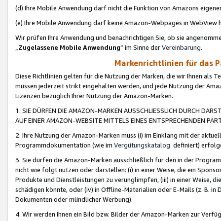
(d) Ihre Mobile Anwendung darf nicht die Funktion von Amazons eige
(e) Ihre Mobile Anwendung darf keine Amazon-Webpages in WebView 
Wir prüfen Ihre Anwendung und benachrichtigen Sie, ob sie angenomm
„
Zugelassene Mobile Anwendung
“ im Sinne der
Vereinbarung
.
Markenrichtlinien für das 
Diese Richtlinien gelten für die Nutzung der Marken, die wir Ihnen als 
müssen jederzeit strikt eingehalten werden, und jede Nutzung der Ama
Lizenzen bezüglich Ihrer Nutzung der Amazon-Marken.
1. SIE DÜRFEN DIE AMAZON-MARKEN AUSSCHLIESSLICH DURCH DARS
AUF EINER AMAZON-WEBSITE MITTELS EINES ENTSPRECHENDEN PART
2. Ihre Nutzung der Amazon-Marken muss (i) im Einklang mit der aktuells
Programmdokumentation (wie im
Vergütungskatalog
definiert) erfolg
3. Sie dürfen die Amazon-Marken ausschließlich für den in der Progr
nicht wie folgt nutzen oder darstellen: (i) in einer Weise, die ein Spo
Produkte und Dienstleistungen zu verunglimpfen, (iii) in einer Weise
schädigen könnte, oder (iv) in Offline-Materialien oder E-Mails (z. B.
Dokumenten oder mündlicher Werbung).
4. Wir werden Ihnen ein Bild bzw. Bilder der Amazon-Marken zur Verfüg