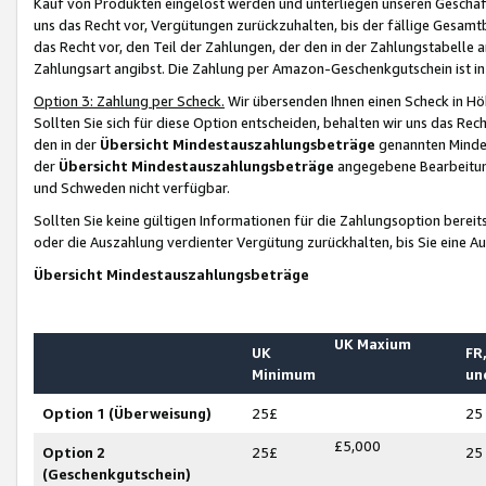
Kauf von Produkten eingelöst werden und unterliegen unseren Geschäf
uns das Recht vor, Vergütungen zurückzuhalten, bis der fällige Gesamt
das Recht vor, den Teil der Zahlungen, der den in der Zahlungstabelle 
Zahlungsart angibst. Die Zahlung per Amazon-Geschenkgutschein ist in
Option 3: Zahlung per Scheck.
Wir übersenden Ihnen einen Scheck in Höh
Sollten Sie sich für diese Option entscheiden, behalten wir uns das Rec
den in der
Übersicht Mindestauszahlungsbeträge
genannten Mindest
der
Übersicht Mindestauszahlungsbeträge
angegebene Bearbeitung
und Schweden nicht verfügbar.
Sollten Sie keine gültigen Informationen für die Zahlungsoption bereit
oder die Auszahlung verdienter Vergütung zurückhalten, bis Sie eine A
Übersicht Mindestauszahlungsbeträge
UK Maxium
UK
FR,
Minimum
un
Option 1 (Überweisung)
25£
25
£5,000
Option 2
25£
25
(Geschenkgutschein)