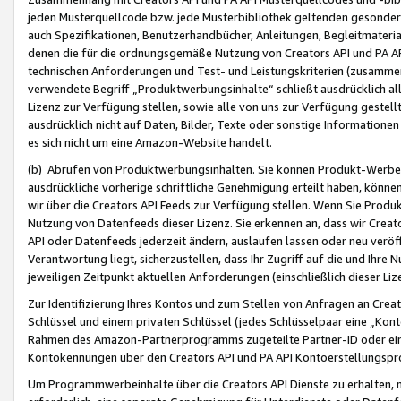
jeden Musterquellcode bzw. jede Musterbibliothek geltenden gesonder
auch Spezifikationen, Benutzerhandbücher, Anleitungen, Begleitmaterial
denen die für die ordnungsgemäße Nutzung von Creators API und PA A
technischen Anforderungen und Test- und Leistungskriterien (zusammen
verwendete Begriff „Produktwerbungsinhalte“ schließt ausdrücklich al
Lizenz zur Verfügung stellen, sowie alle von uns zur Verfügung gestel
ausdrücklich nicht auf Daten, Bilder, Texte oder sonstige Informatione
es sich nicht um eine Amazon-Website handelt.
(b) Abrufen von Produktwerbungsinhalten. Sie können Produkt-Werbein
ausdrückliche vorherige schriftliche Genehmigung erteilt haben, könn
wir über die Creators API Feeds zur Verfügung stellen. Wenn Sie Produk
Nutzung von Datenfeeds dieser Lizenz. Sie erkennen an, dass wir Creat
API oder Datenfeeds jederzeit ändern, auslaufen lassen oder neu veröffe
Verantwortung liegt, sicherzustellen, dass Ihr Zugriff auf die und Ihr
jeweiligen Zeitpunkt aktuellen Anforderungen (einschließlich dieser Liz
Zur Identifizierung Ihres Kontos und zum Stellen von Anfragen an Crea
Schlüssel und einem privaten Schlüssel (jedes Schlüsselpaar eine „Kon
Rahmen des Amazon-Partnerprogramms zugeteilte Partner-ID oder ein
Kontokennungen über den Creators API und PA API Kontoerstellungspro
Um Programmwerbeinhalte über die Creators API Dienste zu erhalten, m