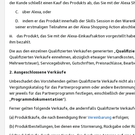
der Kunde schließt einen Kauf des Produkts ab, das Sie mit der Alexa 
C. über Alexa, oder
D. indem er das Produkt innerhalb der Skills Session in den Waren
seiner erstmaligen Teilnahme an der Alexa Shopping Action abschlie
iii. das Produkt, das Sie mit der Alexa-Einkaufsaktion vorgestellt ha
ihm bezahlt.
Die aus den einzelnen Qualifizierten Verkäufen generierten „
Qualifizi
Qualifizierten Verkäufe einnehmen, abzüglich etwaiger Versandkosten
Mehrwertsteuer), Servicegebühren, Gutschriften, Preisnachlässe, Bear
2. Ausgeschlossene Verkäufe
Unbeschadet des Vorstehenden gelten Qualifizierte Verkäufe nicht als
Vergütungskatalog für das Partnerprogramm oder andere Bestimmungen,
wir jeweils für das Partnerprogramm festlegen, einschließlich der jewe
„
Programmdokumentation
“).
Ferner gelten folgende Verkäufe, die andernfalls Qualifizierte Verkä
(a) Produktkäufe, die nach Beendigung Ihrer
Vereinbarung
erfolgen;
(b) Produktbestellungen, bei denen eine Stornierung, Rückgabe oder R