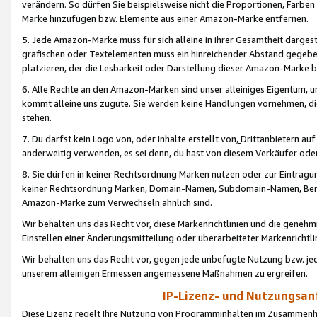
verändern. So dürfen Sie beispielsweise nicht die Proportionen, Farb
Marke hinzufügen bzw. Elemente aus einer Amazon-Marke entfernen.
5. Jede Amazon-Marke muss für sich alleine in ihrer Gesamtheit darge
grafischen oder Textelementen muss ein hinreichender Abstand gegebe
platzieren, der die Lesbarkeit oder Darstellung dieser Amazon-Marke b
6. Alle Rechte an den Amazon-Marken sind unser alleiniges Eigentum, 
kommt alleine uns zugute. Sie werden keine Handlungen vornehmen, 
stehen.
7. Du darfst kein Logo von, oder Inhalte erstellt von,
Drittanbietern au
anderweitig verwenden, es sei denn, du hast von diesem Verkäufer oder
8. Sie dürfen in keiner Rechtsordnung Marken nutzen oder zur Eintragu
keiner Rechtsordnung Marken, Domain-Namen, Subdomain-Namen, Benu
Amazon-Marke zum Verwechseln ähnlich sind.
Wir behalten uns das Recht vor, diese Markenrichtlinien und die gene
Einstellen einer Änderungsmitteilung oder überarbeiteter Markenricht
Wir behalten uns das Recht vor, gegen jede unbefugte Nutzung bzw. jede 
unserem alleinigen Ermessen angemessene Maßnahmen zu ergreifen.
IP-Lizenz- und Nutzungsan
Diese Lizenz regelt Ihre Nutzung von Programminhalten im Zusammen