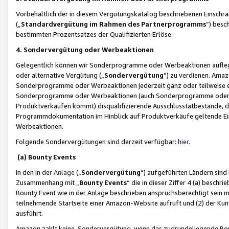
Vorbehaltlich der in diesem Vergütungskatalog beschriebenen Einschr
(„
Standardvergütung im Rahmen des Partnerprogramms
“) besc
bestimmten Prozentsatzes der Qualifizierten Erlöse.
4. Sondervergütung oder Werbeaktionen
Gelegentlich können wir Sonderprogramme oder Werbeaktionen auflegen,
oder alternative Vergütung („
Sondervergütung
”) zu verdienen. Amazo
Sonderprogramme oder Werbeaktionen jederzeit ganz oder teilweise einz
Sonderprogramme oder Werbeaktionen (auch Sonderprogramme oder We
Produktverkäufen kommt) disqualifizierende Ausschlusstatbestände, di
Programmdokumentation im Hinblick auf Produktverkäufe geltende E
Werbeaktionen.
Folgende Sondervergütungen sind derzeit verfügbar:
hier
.
(a) Bounty Events
In den in der
Anlage
(„
Sondervergütung
“) aufgeführten Ländern sind
Zusammenhang mit „
Bounty Events
“ die in dieser Ziffer 4 (a) besch
Bounty Event wie in der Anlage beschrieben anspruchsberechtigt sein mu
teilnehmende Startseite einer Amazon-Website aufruft und (2) der Kun
ausführt.
Amazon zahlt keine Sondervergütung, wenn das zugrundeliegende Boun