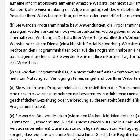
auf eine Informationsseite auf einer Amazon-Website, der nicht als Part
Bannern); ohne Einschränkung der Allgemeingültigkeit des Vorstehende
Besucher Ihrer Website unsichtbar, unlesbar oder unentzifferbar mache
(b) Sie werden Programminhalte bzw. Anwendungen, die Programminhalt
anzeigen, weder verkaufen noch weiterverkaufen, weitergeben, unterli
innerhalb von Werbung außerhalb Ihrer Website (einschließlich Werbun
Website oder einem Dienst (einschließlich Social Networking-Website
Rechte an den Programminhalten oder auf die Programminhalte an eine a
übertragen müssten, und Sie werden keine mit Ihrem Partner-Tag formati
Ihre Website ist.
(c) Sie werden Programminhalte, die nicht mehr auf einer Amazon-Websit
mehr zur Nutzung zur Verfügung stehen, umgehend von Ihrer Website e
(d) Sie werden keine Programminhalte, einschließlich in den Programmin
eine Person bzw. ein Unternehmen ein bestimmtes Produkt, eine Dienstle
geschäftlichen Beziehung oder Verbindung zu diesen steht (einschließli
Programminhalten).
(e) Sie werden Amazon-Marken (wie in den
Markenrichtlinien
definiert) 
„ammazon“, „amaozn“ und „kindel“) nicht zwecks Nutzung in einer Suc
Versuch unternehmen). Zusätzlich zu sonstigen Amazon zur Verfügung 
sorgen, dass von uns benannte Suchmaschinen Geschützte Begriffe (wie 