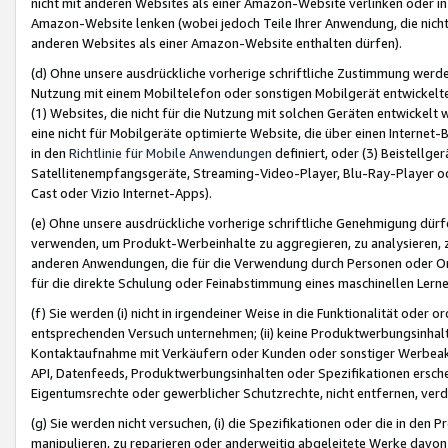
nicht mit anderen Websites als einer Amazon-Website verlinken oder i
Amazon-Website lenken (wobei jedoch Teile Ihrer Anwendung, die nich
anderen Websites als einer Amazon-Website enthalten dürfen).
(d) Ohne unsere ausdrückliche vorherige schriftliche Zustimmung werd
Nutzung mit einem Mobiltelefon oder sonstigen Mobilgerät entwickelt
(1) Websites, die nicht für die Nutzung mit solchen Geräten entwickelt
eine nicht für Mobilgeräte optimierte Website, die über einen Interne
in den
Richtlinie für Mobile Anwendungen
definiert, oder (3) Beistellge
Satellitenempfangsgeräte, Streaming-Video-Player, Blu-Ray-Player ode
Cast oder Vizio Internet-Apps).
(e) Ohne unsere ausdrückliche vorherige schriftliche Genehmigung dürfe
verwenden, um Produkt-Werbeinhalte zu aggregieren, zu analysieren, 
anderen Anwendungen, die für die Verwendung durch Personen oder Or
für die direkte Schulung oder Feinabstimmung eines maschinellen Lern
(f) Sie werden (i) nicht in irgendeiner Weise in die Funktionalität ode
entsprechenden Versuch unternehmen; (ii) keine Produktwerbungsinha
Kontaktaufnahme mit Verkäufern oder Kunden oder sonstiger Werbeaktiv
API, Datenfeeds, Produktwerbungsinhalten oder Spezifikationen erschei
Eigentumsrechte oder gewerblicher Schutzrechte, nicht entfernen, verd
(g) Sie werden nicht versuchen, (i) die Spezifikationen oder die in de
manipulieren, zu reparieren oder anderweitig abgeleitete Werke davon z