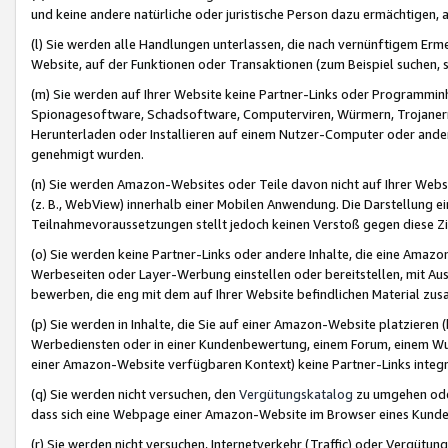
und keine andere natürliche oder juristische Person dazu ermächtigen, a
(l) Sie werden alle Handlungen unterlassen, die nach vernünftigem Erme
Website, auf der Funktionen oder Transaktionen (zum Beispiel suchen, s
(m) Sie werden auf Ihrer Website keine Partner-Links oder Programmin
Spionagesoftware, Schadsoftware, Computerviren, Würmern, Trojaner
Herunterladen oder Installieren auf einem Nutzer-Computer oder ande
genehmigt wurden.
(n) Sie werden Amazon-Websites oder Teile davon nicht auf Ihrer Websi
(z. B., WebView) innerhalb einer Mobilen Anwendung. Die Darstellung ein
Teilnahmevoraussetzungen stellt jedoch keinen Verstoß gegen diese Zif
(o) Sie werden keine Partner-Links oder andere Inhalte, die eine Am
Werbeseiten oder Layer-Werbung einstellen oder bereitstellen, mit Au
bewerben, die eng mit dem auf Ihrer Website befindlichen Material z
(p) Sie werden in Inhalte, die Sie auf einer Amazon-Website platzier
Werbediensten oder in einer Kundenbewertung, einem Forum, einem Wun
einer Amazon-Website verfügbaren Kontext) keine Partner-Links integr
(q) Sie werden nicht versuchen, den
Vergütungskatalog
zu umgehen oder
dass sich eine Webpage einer Amazon-Website im Browser eines Kunden 
(r) Sie werden nicht versuchen, Internetverkehr (Traffic) oder Vergü