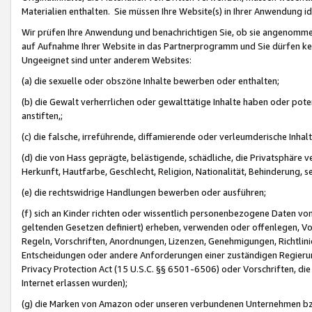
Materialien enthalten. Sie müssen Ihre Website(s) in Ihrer Anwendung ide
Wir prüfen Ihre Anwendung und benachrichtigen Sie, ob sie angenommen
auf Aufnahme Ihrer Website in das Partnerprogramm und Sie dürfen kei
Ungeeignet sind unter anderem Websites:
(a) die sexuelle oder obszöne Inhalte bewerben oder enthalten;
(b) die Gewalt verherrlichen oder gewalttätige Inhalte haben oder pot
anstiften,;
(c) die falsche, irreführende, diffamierende oder verleumderische Inha
(d) die von Hass geprägte, belästigende, schädliche, die Privatsphäre v
Herkunft, Hautfarbe, Geschlecht, Religion, Nationalität, Behinderung, 
(e) die rechtswidrige Handlungen bewerben oder ausführen;
(f) sich an Kinder richten oder wissentlich personenbezogene Daten vo
geltenden Gesetzen definiert) erheben, verwenden oder offenlegen, Vo
Regeln, Vorschriften, Anordnungen, Lizenzen, Genehmigungen, Richtlini
Entscheidungen oder andere Anforderungen einer zuständigen Regierung
Privacy Protection Act (15 U.S.C. §§ 6501-6506) oder Vorschriften, di
Internet erlassen wurden);
(g) die Marken von Amazon oder unseren verbundenen Unternehmen b