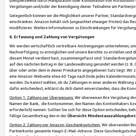
(beispielsweise durch Manipulation oder Kombination von Attributions-
Vergütungen und/oder der Beendigung deiner Teilnahme am Partnerp
Gelegentlich können wir die Möglichkeit unserer Partner, Standardv
einschränken. Amazon behält sich (ungeachtet etwaiger Fristen) das Re
modifizieren. Weitere Informationen zu Einschränkungen für Vergütung
6. Erfassung und Zahlung von Vergütungen
Wir werden wirtschaftlich vertretbare Anstrengungen unternehmen, um 
Nachverfolgung zu ermöglichen und unsere Berichte zu erstellen und di
diesem Monat verdient hast, zusammengefasst sind. Standardvergütung
auf den nächsten Betrag in der Landeswährung gerundet werden (z. B. C
über oder unter dem in deiner Preiskarte angegebenen Satz liegt. Wir
eine Amazon-Webseite etwa 60 Tage nach Ende jedes Kalendermonats, i
wurden. Du kannst wählen, ob du Zahlungen in einer anderen Währung
dafür entscheidest, erklärst du dich damit einverstanden, dass die K
Option 1: Zahlung per Überweisung.
Wir überweisen Ihre Vergütung dir
Namen der Bank, die Kontonummer, den Namen des Kontoinhabers bzw. a
erforderlich) nennen. Sollten Sie sich für diese Option entscheiden, be
fällige Gesamtbetrag den in der
Übersicht Mindestauszahlungsbet
Option 2: Zahlung per Amazon-Geschenkgutschein.
Wir übersenden Ihne
Partnerkonto genannte Haupt-E-Mail-Adresse. Diese Geschenkgutschei