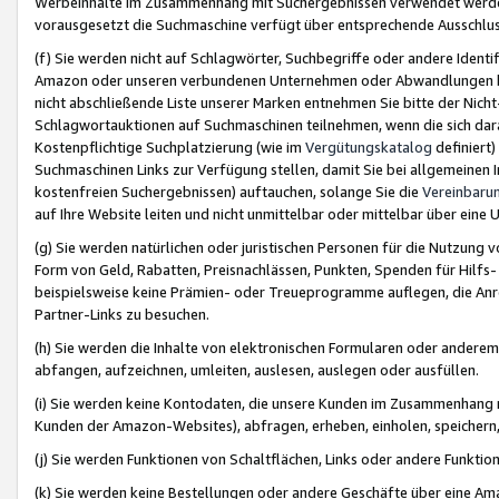
Werbeinhalte im Zusammenhang mit Suchergebnissen verwendet werden,
vorausgesetzt die Suchmaschine verfügt über entsprechende Ausschlu
(f) Sie werden nicht auf Schlagwörter, Suchbegriffe oder andere Ident
Amazon oder unseren verbundenen Unternehmen oder Abwandlungen bzw
nicht abschließende Liste unserer Marken entnehmen Sie bitte der Nich
Schlagwortauktionen auf Suchmaschinen teilnehmen, wenn die sich da
Kostenpflichtige Suchplatzierung (wie im
Vergütungskatalog
definiert
Suchmaschinen Links zur Verfügung stellen, damit Sie bei allgemeinen I
kostenfreien Suchergebnissen) auftauchen, solange Sie die
Vereinbaru
auf Ihre Website leiten und nicht unmittelbar oder mittelbar über eine
(g) Sie werden natürlichen oder juristischen Personen für die Nutzung 
Form von Geld, Rabatten, Preisnachlässen, Punkten, Spenden für Hilfs
beispielsweise keine Prämien- oder Treueprogramme auflegen, die Anrei
Partner-Links zu besuchen.
(h) Sie werden die Inhalte von elektronischen Formularen oder anderem M
abfangen, aufzeichnen, umleiten, auslesen, auslegen oder ausfüllen.
(i) Sie werden keine Kontodaten, die unsere Kunden im Zusammenhang 
Kunden der Amazon-Websites), abfragen, erheben, einholen, speichern,
(j) Sie werden Funktionen von Schaltflächen, Links oder andere Funkti
(k) Sie werden keine Bestellungen oder andere Geschäfte über eine Ama