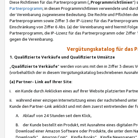
Diese Richtlinien für das Partnerprogramm („
Programmrichtlinien
“)
Partnerprogramm
; in diesen Programmrichtlinien verwendete und durch
der Vereinbarung zugewiesene Bedeutung. Die Rechte und Pflichten de
Partnerprogramm sowie Ziffer 3 der IP-Lizenz für das Partnerprogram
Einschränkung von Ziffer 6 Abs. (a) der Vereinbarung wird hiermit Fol
Partnerprogramm, die IP-Lizenz für das Partnerprogramm oder Ziffer 1
gegen die Vereinbarung.
Vergütungskatalog für das 
1. Qualifizierte Verkäufe und Qualifizierte Umsätze
„
Qualifizierte Verkäufe
“ werden von uns mit den in Ziffer 3 diese
(vorbehaltlich der in diesem Vergütungskatalog beschriebenen Ausnah
(a) Partner- Link auf Ihrer Site
:
i. ein Kunde durch Anklicken eines auf Ihrer Website platzierten Part
ii. während einer einzigen Internetsitzung eines der nachstehend unter (i)
Kunde den Partner-Link anklickt und mit dem zuerst eintretenden der f
A. Ablauf von 24 Stunden seit dem Klick,
B. der Kunde bestellt ein Produkt, mit Ausnahme eines digitalen P
Download einer Amazon Software oder Produkte, die unter dem N
Downloads“, „Amazon Coin“, „Kindle Books“, „Kindle Newspapers“, „