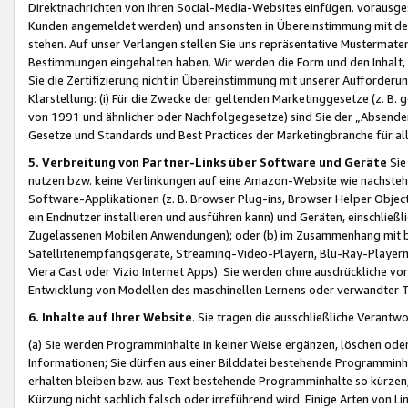
Direktnachrichten von Ihren Social-Media-Websites einfügen. vorausg
Kunden angemeldet werden) und ansonsten in Übereinstimmung mit der
stehen. Auf unser Verlangen stellen Sie uns repräsentative Mustermater
Bestimmungen eingehalten haben. Wir werden die Form und den Inhalt, di
Sie die Zertifizierung nicht in Übereinstimmung mit unserer Aufforderu
Klarstellung: (i) Für die Zwecke der geltenden Marketinggesetze (z. 
von 1991 und ähnlicher oder Nachfolgegesetze) sind Sie der „Absender“ j
Gesetze und Standards und Best Practices der Marketingbranche für 
5. Verbreitung von Partner-Links über Software und Geräte
Sie
nutzen bzw. keine Verlinkungen auf eine Amazon-Website wie nachsteh
Software-Applikationen (z. B. Browser Plug-ins, Browser Helper Objec
ein Endnutzer installieren und ausführen kann) und Geräten, einschlie
Zugelassenen Mobilen Anwendungen); oder (b) im Zusammenhang mit bzw.
Satellitenempfangsgeräte, Streaming-Video-Playern, Blu-Ray-Playern 
Viera Cast oder Vizio Internet Apps). Sie werden ohne ausdrückliche v
Entwicklung von Modellen des maschinellen Lernens oder verwandter 
6. Inhalte auf Ihrer Website
. Sie tragen die ausschließliche Verantwo
(a) Sie werden Programminhalte in keiner Weise ergänzen, löschen oder
Informationen; Sie dürfen aus einer Bilddatei bestehende Programminhal
erhalten bleiben bzw. aus Text bestehende Programminhalte so kürzen, 
Kürzung nicht sachlich falsch oder irreführend wird. Einige Arten von L