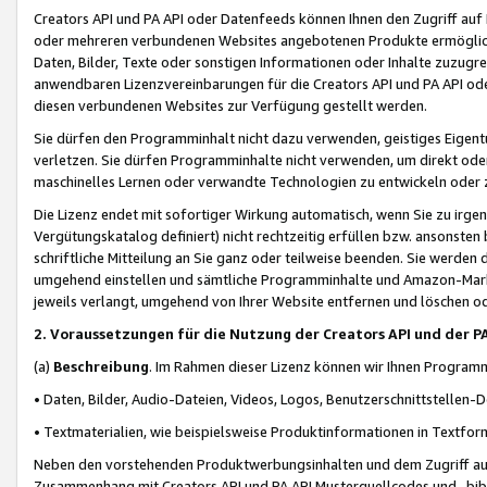
Creators API und PA API oder Datenfeeds können Ihnen den Zugriff auf D
oder mehreren verbundenen Websites angebotenen Produkte ermögliche
Daten, Bilder, Texte oder sonstigen Informationen oder Inhalte zuzugre
anwendbaren Lizenzvereinbarungen für die Creators API und PA API od
diesen verbundenen Websites zur Verfügung gestellt werden.
Sie dürfen den Programminhalt nicht dazu verwenden, geistiges Eigent
verletzen. Sie dürfen Programminhalte nicht verwenden, um direkt ode
maschinelles Lernen oder verwandte Technologien zu entwickeln oder zu
Die Lizenz endet mit sofortiger Wirkung automatisch, wenn Sie zu irg
Vergütungskatalog definiert) nicht rechtzeitig erfüllen bzw. ansonsten
schriftliche Mitteilung an Sie ganz oder teilweise beenden. Sie werden
umgehend einstellen und sämtliche Programminhalte und Amazon-Marke
jeweils verlangt, umgehend von Ihrer Website entfernen und löschen od
2. Voraussetzungen für die Nutzung der Creators API und der P
(a)
Beschreibung
. Im Rahmen dieser Lizenz können wir Ihnen Programmi
• Daten, Bilder, Audio-Dateien, Videos, Logos, Benutzerschnittstellen-
• Textmaterialien, wie beispielsweise Produktinformationen in Textfor
Neben den vorstehenden Produktwerbungsinhalten und dem Zugriff auf 
Zusammenhang mit Creators API und PA API Musterquellcodes und -bibli