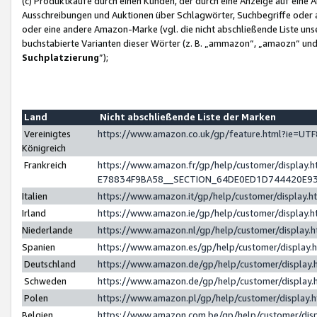
(c) Produktkäufe durch einen Kunden, der durch eine Anzeige auf eine 
Ausschreibungen und Auktionen über Schlagwörter, Suchbegriffe oder 
oder eine andere Amazon-Marke (vgl. die nicht abschließende Liste un
buchstabierte Varianten dieser Wörter (z. B. „ammazon“, „amaozn“ und „
Suchplatzierung
”);
Land
Nicht abschließende Liste der Marken
Vereinigtes
https://www.amazon.co.uk/gp/feature.html?ie=U
Königreich
Frankreich
https://www.amazon.fr/gp/help/customer/displa
E78834F9BA58__SECTION_64DE0ED1D744420E9
Italien
https://www.amazon.it/gp/help/customer/display
Irland
https://www.amazon.ie/gp/help/customer/displa
Niederlande
https://www.amazon.nl/gp/help/customer/display
Spanien
https://www.amazon.es/gp/help/customer/display
Deutschland
https://www.amazon.de/gp/help/customer/displa
Schweden
https://www.amazon.de/gp/help/customer/displa
Polen
https://www.amazon.pl/gp/help/customer/display
Belgien
https://www.amazon.com.be/gp/help/customer/d