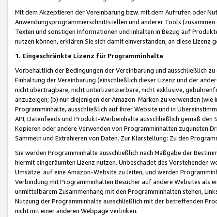
Mit dem Akzeptieren der Vereinbarung bzw. mit dem Aufrufen oder Nutz
Anwendungsprogrammierschnittstellen und anderer Tools (zusammen die
Texten und sonstigen Informationen und Inhalten in Bezug auf Produkte
nutzen können, erklären Sie sich damit einverstanden, an diese Lizenz 
1. Eingeschränkte Lizenz für Programminhalte
Vorbehaltlich der Bedingungen der Vereinbarung und ausschließlich z
Einhaltung der Vereinbarung (einschließlich dieser Lizenz und der ande
nicht übertragbare, nicht unterlizenzierbare, nicht exklusive, gebühren
anzuzeigen; (b) nur diejenigen der Amazon-Marken zu verwenden (wie in 
Programminhalte, ausschließlich auf Ihrer Website und in Übereinstimmu
API, Datenfeeds und Produkt-Werbeinhalte ausschließlich gemäß den Spe
Kopieren oder andere Verwenden von Programminhalten zugunsten Dri
Sammeln und Extrahieren von Daten. Zur Klarstellung: Zu den Program
Sie werden Programminhalte ausschließlich nach Maßgabe der Besti
hiermit eingeräumten Lizenz nutzen. Unbeschadet des Vorstehenden we
Umsätze auf eine Amazon-Website zu leiten, und werden Programminhal
Verbindung mit Programminhalten Besucher auf andere Websites als ein
unmittelbarem Zusammenhang mit den Programminhalten stehen, Links z
Nutzung der Programminhalte ausschließlich mit der betreffenden Pr
nicht mit einer anderen Webpage verlinken.