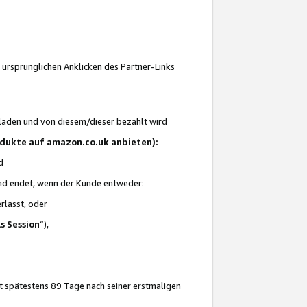
 ursprünglichen Anklicken des Partner-Links
laden und von diesem/dieser bezahlt wird
rodukte auf amazon.co.uk anbieten):
d
 und endet, wenn der Kunde entweder:
erlässt, oder
ls Session
“),
t spätestens 89 Tage nach seiner erstmaligen