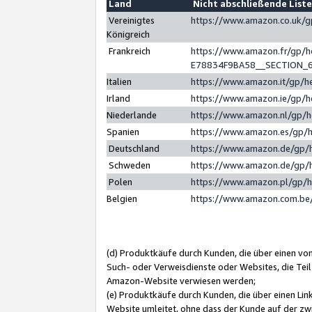
Land
Nicht abschließende List
Vereinigtes
https://www.amazon.co.uk/
Königreich
Frankreich
https://www.amazon.fr/gp/
E78834F9BA58__SECTION_
Italien
https://www.amazon.it/gp/h
Irland
https://www.amazon.ie/gp/
Niederlande
https://www.amazon.nl/gp/
Spanien
https://www.amazon.es/gp/
Deutschland
https://www.amazon.de/gp/
Schweden
https://www.amazon.de/gp/
Polen
https://www.amazon.pl/gp/
Belgien
https://www.amazon.com.be
(d) Produktkäufe durch Kunden, die über einen vo
Such- oder Verweisdienste oder Websites, die Teil
Amazon-Website verwiesen werden;
(e) Produktkäufe durch Kunden, die über einen Li
Website umleitet, ohne dass der Kunde auf der zw