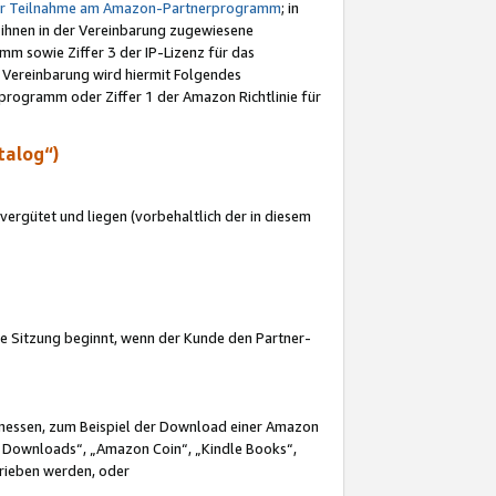
ur Teilnahme am Amazon-Partnerprogramm
; in
 ihnen in der Vereinbarung zugewiesene
m sowie Ziffer 3 der IP-Lizenz für das
 Vereinbarung wird hiermit Folgendes
programm oder Ziffer 1 der Amazon Richtlinie für
talog“)
ergütet und liegen (vorbehaltlich der in diesem
i die Sitzung beginnt, wenn der Kunde den Partner-
Ermessen, zum Beispiel der Download einer Amazon
 Downloads“, „Amazon Coin“, „Kindle Books“,
trieben werden, oder