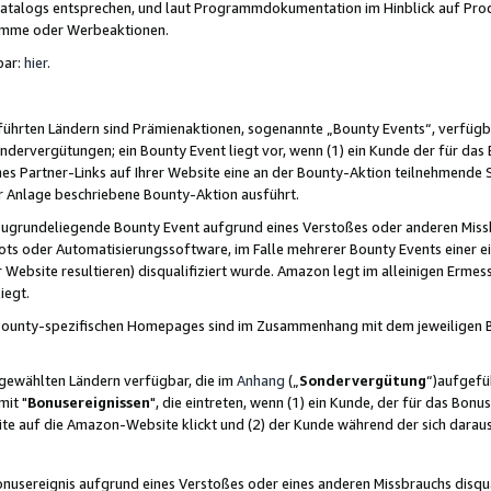
skatalogs entsprechen, und laut Programmdokumentation im Hinblick auf Pr
amme oder Werbeaktionen.
bar:
hier
.
führten Ländern sind Prämienaktionen, sogenannte „Bounty Events“, verfügb
Sondervergütungen; ein Bounty Event liegt vor, wenn (1) ein Kunde der für da
nes Partner-Links auf Ihrer Website eine an der Bounty-Aktion teilnehmende 
er Anlage beschriebene Bounty-Aktion ausführt.
ugrundeliegende Bounty Event aufgrund eines Verstoßes oder anderen Miss
ots oder Automatisierungssoftware, im Falle mehrerer Bounty Events einer e
r Website resultieren) disqualifiziert wurde. Amazon legt im alleinigen Ermess
iegt.
n Bounty-spezifischen Homepages sind im Zusammenhang mit dem jeweiligen
sgewählten Ländern verfügbar, die im
Anhang
(„
Sondervergütung
“)aufgefüh
it "
Bonusereignissen
", die eintreten, wenn (1) ein Kunde, der für das Bon
bsite auf die Amazon-Website klickt und (2) der Kunde während der sich dar
usereignis aufgrund eines Verstoßes oder eines anderen Missbrauchs disqua