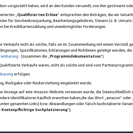
ktion vorgestellt haben, wird an den Kunden versandt, von ihm gestreamt od
erierten „
Qualifizierten Erlöse
“ entsprechen den Beträgen, die wir tatsäch
sten für Geschenkverpackung, Bearbeitungsgebühren, Steuern (z. B. Umsatz-
en bei Kreditkartenzahlung und uneinbringlicher Forderungen.
e Verkäufe nicht als solche, falls sie im Zusammenhang mit einem Verstoß 
ungen, Spezifikationen, Erklärungen und Richtlinien getätigt werden, die 
reinbarung
(zusammen die „
Programmdokumentation
“).
 Qualifizierte Verkäufe wären, nicht als solche und sind vom Partnerprogra
nbarung
erfolgen;
ung, Rückgabe oder Rückerstattung eingeleitet wurde;
ine Anzeige auf eine Amazon-Website verwiesen wurde, die Sieeinschließlich
ndere Identifikatoren käuflich erworben haben,die das Wort „amazon“ oder 
e unten genannten Links) bzw. Abwandlungen oder falsch buchstabierte Varia
e Kostenpflichtige Suchplatzierung
”);