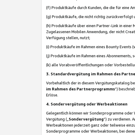
(f) Produktkäufe durch Kunden, die die für eine
(g) Produktkäufe, die nicht richtig zurückverfolg
(h) Produktkäufe über einen Partner-Link in einer
Zugelassenen Mobilen Anwendung, der nicht Creator
Verfügung stellen, nutzt;
(i) Produktkäufe im Rahmen eines Bounty Events (w
(j) Produktkäufe im Rahmen eines Abonnements, so
(k) alle Vorabveröffentlichungen oder Vorbestellu
3. Standardvergütung im Rahmen des Part
Vorbehaltlich der in diesem Vergütungskatalog b
im Rahmen des Partnerprogramms
“) beschri
Erlöse.
4. Sondervergütung oder Werbeaktionen
Gelegentlich können wir Sonderprogramme oder Wer
Vergütung („
Sondervergütung
”) zu verdienen. 
Werbeaktionen jederzeit ganz oder teilweise einz
Sonderprogramme oder Werbeaktionen, bei denen e