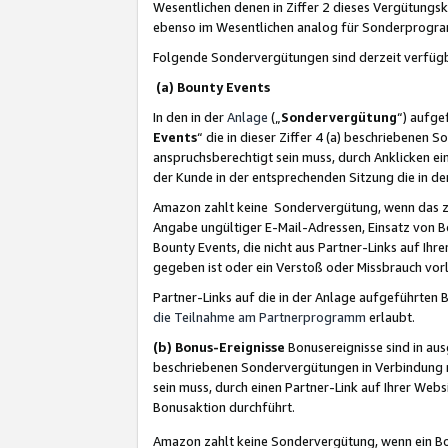
Wesentlichen denen in Ziffer 2 dieses Vergütung
ebenso im Wesentlichen analog für Sonderprogr
Folgende Sondervergütungen sind derzeit verfüg
(a) Bounty Events
In den in der
Anlage
(„
Sondervergütung
“) aufge
Events
“ die in dieser Ziffer 4 (a) beschriebenen 
anspruchsberechtigt sein muss, durch Anklicken ei
der Kunde in der entsprechenden Sitzung die in d
Amazon zahlt keine Sondervergütung, wenn das z
Angabe ungültiger E-Mail-Adressen, Einsatz von B
Bounty Events, die nicht aus Partner-Links auf Ihre
gegeben ist oder ein Verstoß oder Missbrauch vorl
Partner-Links auf die in der Anlage aufgeführte
die Teilnahme am Partnerprogramm
erlaubt.
(b) Bonus-Ereignisse
Bonusereignisse sind in au
beschriebenen Sondervergütungen in Verbindung m
sein muss, durch einen Partner-Link auf Ihrer We
Bonusaktion durchführt.
Amazon zahlt keine Sondervergütung, wenn ein Bon