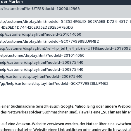
e der Marken
gp/feature.html?ie=UTF8&docId=1000642963
help/customer/display.html?nodeId=548524#GUID-602FA6E8-D724-4317-
64DE0ED1D744420E933ED292E5A7B3D3
elp/customer/display.html?nodeId=201014060
help/customer/display.html?nodeId=GCX77V9988LUPMB2
help/customer/display.html/ref=hp_left_v4_sib?ie=UTF8&nodeId=201909
help/customer/display.html/?nodeId=201014060
help/customer/display.html?nodeId=200975440
help/customer/display.html?nodeId=200975440
help/customer/display.html?nodeId=200975440
/gp/help/customer/display.html?nodeId=GCX77V9988LUPMB2
n einer Suchmaschine (einschließlich Google, Yahoo, Bing oder andere Webp
 des Netzwerkes solcher Suchmaschinen sind), (jeweils eine „
Suchmaschine
nk auf eine Amazon-Website verwiesen werden, der Nutzer über eine zwische
ischengeschalteten Website einen Link anklicken oder anderweitig bewusst a