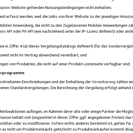
 Amazon-Website geltenden Nutzungsbedingungen nicht einhalten;
t und erfasst werden, weil die Links von Ihrer Website zu der jeweiligen Am
 Mobilen Anwendung, die nicht zu den Zugelassenen Mobilen Anwendungen zählt
s API oder PA API (wie nachstehend unter der IP-Lizenz definiert) oder ander
ie in Ziffer 4 (a) dieses Vergütungskatalogs definiert) (für das Sonderverg
weit nicht im Vertrag abweichend vereinbart, und
ngen von Produkten, die nicht auf einer Produkt-Listenseite verfügbar sind.
nerprogramms
eschriebenen Einschränkungen und der Einhaltung der
Vereinbarung
zahlen wir
ebenen Standardvergütungen. Die Berechnung der Vergütung erfolgt anhand e
beaktionen auflegen, im Rahmen derer alle oder einige Partner die Möglichk
Amazon behält sich (ungeachtet in dieser Ziffer ggf. angegebener Fristen) d
ustellen oder zu modifizieren. Sofern nichts anderes bestimmt ist, gelten 
s nicht um Produktverkäufe geht/nicht zu Produktverkäufen kommt) disqua