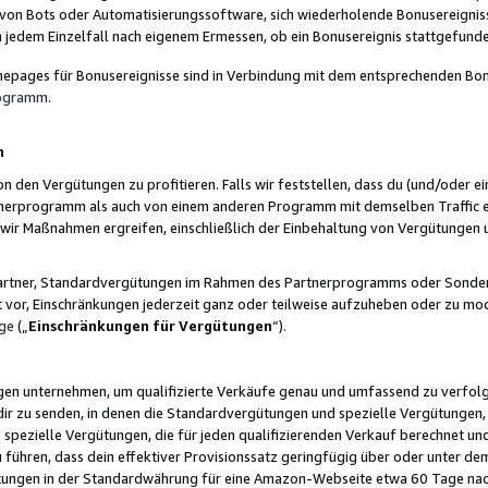
 von Bots oder Automatisierungssoftware, sich wiederholende Bonusereignisse
n jedem Einzelfall nach eigenem Ermessen, ob ein Bonusereignis stattgefund
epages für Bonusereignisse sind in Verbindung mit dem entsprechenden Bonu
rogramm
.
n
den Vergütungen zu profitieren. Falls wir feststellen, dass du (und/oder ein
erprogramm als auch von einem anderen Programm mit demselben Traffic ei
n wir Maßnahmen ergreifen, einschließlich der Einbehaltung von Vergütunge
r Partner, Standardvergütungen im Rahmen des Partnerprogramms oder Sonde
ht vor, Einschränkungen jederzeit ganz oder teilweise aufzuheben oder zu mod
ge
(„
Einschränkungen für Vergütungen
“).
ngen unternehmen, um qualifizierte Verkäufe genau und umfassend zu verfol
dir zu senden, in denen die Standardvergütungen und spezielle Vergütungen, 
pezielle Vergütungen, die für jeden qualifizierenden Verkauf berechnet un
 führen, dass dein effektiver Provisionssatz geringfügig über oder unter dem
ungen in der Standardwährung für eine Amazon-Webseite etwa 60 Tage nach