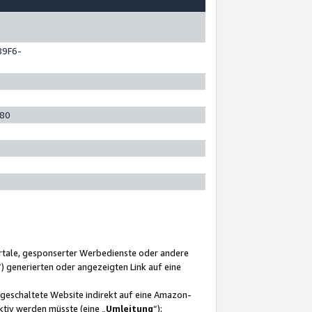
89F6-
280
ortale, gesponserter Werbedienste oder andere
“) generierten oder angezeigten Link auf eine
ngeschaltete Website indirekt auf eine Amazon-
ktiv werden müsste (eine „
Umleitung
“);