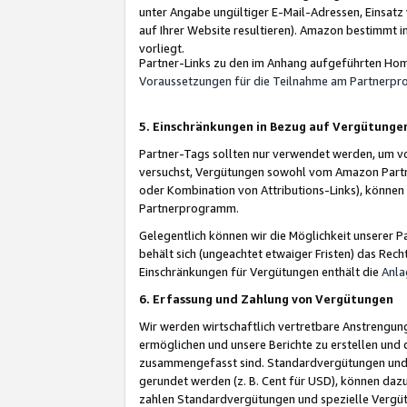
unter Angabe ungültiger E-Mail-Adressen, Einsatz
auf Ihrer Website resultieren). Amazon bestimmt i
vorliegt.
Partner-Links zu den im Anhang aufgeführten Hom
Voraussetzungen für die Teilnahme am Partnerp
5. Einschränkungen in Bezug auf Vergütunge
Partner-Tags sollten nur verwendet werden, um von 
versuchst, Vergütungen sowohl vom Amazon Partn
oder Kombination von Attributions-Links), könne
Partnerprogramm.
Gelegentlich können wir die Möglichkeit unsere
behält sich (ungeachtet etwaiger Fristen) das Rec
Einschränkungen für Vergütungen enthält die
Anla
6. Erfassung und Zahlung von Vergütungen
Wir werden wirtschaftlich vertretbare Anstrengu
ermöglichen und unsere Berichte zu erstellen und 
zusammengefasst sind. Standardvergütungen und s
gerundet werden (z. B. Cent für USD), können dazu
zahlen Standardvergütungen und spezielle Vergüt