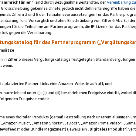
rammrichtlinien
“) sind durch Bezugnahme Bestandteil der
Vereinbarung z
Großschreibung gekennzeichnete, jedoch nicht definierte Begriffe haben die
 gemäß Ziffern 3 und 6 der Teilnahmevoraussetzungen für das Partnerprogram
nbarung fort. Vorsorglich und ohne Einschränkung von Ziffer 6 Abs. (a) der
ungen für die Teilnahme am Partnerprogramm, die IP-Lizenz für das Partner
rstoß gegen die Vereinbarung.
ungskatalog für das Partnerprogramm („Vergütungska
 Umsätze
n in Ziffer 3 dieses Vergütungskatalogs festgelegten Standardvergütungen v
r, wenn:
ite platzierten Partner-Links eine Amazon-Website aufruft; und
r nachstehend unter (i), (ii) und (iii) beschriebenen Ereignisse eintritt, wobe
 folgenden Ereignisse endet:
hme eines digitalen Produkts (gemäß Feststellung nach unserem alleinigen 
 „Amazon Music“, „Amazon Shorts“, „eDocs“, „Amazon Prime Video“, „Game
Newsfeeds“ oder „Kindle Magazines“) (jeweils ein „
Digitales Produkt
“) ver