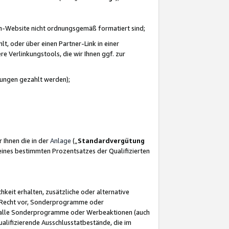
azon-Website nicht ordnungsgemäß formatiert sind;
, oder über einen Partner-Link in einer
e Verlinkungstools, die wir Ihnen ggf. zur
ütungen gezahlt werden);
 Ihnen die in der
Anlage
(„
Standardvergütung
ines bestimmten Prozentsatzes der Qualifizierten
eit erhalten, zusätzliche oder alternative
as Recht vor, Sonderprogramme oder
für alle Sonderprogramme oder Werbeaktionen (auch
lifizierende Ausschlusstatbestände, die im