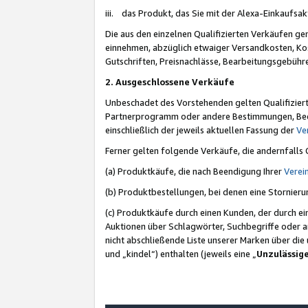
iii. das Produkt, das Sie mit der Alexa-Einkaufsa
Die aus den einzelnen Qualifizierten Verkäufen gen
einnehmen, abzüglich etwaiger Versandkosten, Ko
Gutschriften, Preisnachlässe, Bearbeitungsgebühr
2. Ausgeschlossene Verkäufe
Unbeschadet des Vorstehenden gelten Qualifiziert
Partnerprogramm oder andere Bestimmungen, Beding
einschließlich der jeweils aktuellen Fassung der
Ve
Ferner gelten folgende Verkäufe, die andernfalls
(a) Produktkäufe, die nach Beendigung Ihrer
Verei
(b) Produktbestellungen, bei denen eine Stornier
(c) Produktkäufe durch einen Kunden, der durch e
Auktionen über Schlagwörter, Suchbegriffe oder a
nicht abschließende Liste unserer Marken über di
und „kindel“) enthalten (jeweils eine „
Unzulässig