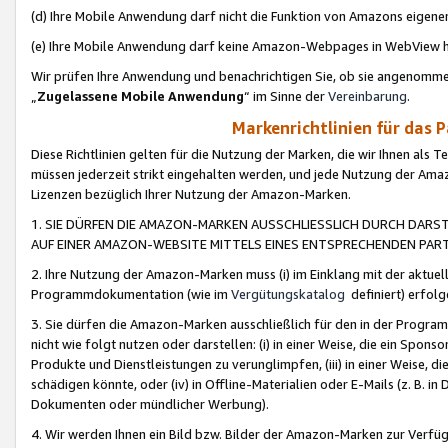
(d) Ihre Mobile Anwendung darf nicht die Funktion von Amazons eige
(e) Ihre Mobile Anwendung darf keine Amazon-Webpages in WebView 
Wir prüfen Ihre Anwendung und benachrichtigen Sie, ob sie angenomm
„
Zugelassene Mobile Anwendung
“ im Sinne der
Vereinbarung
.
Markenrichtlinien für das 
Diese Richtlinien gelten für die Nutzung der Marken, die wir Ihnen als 
müssen jederzeit strikt eingehalten werden, und jede Nutzung der Ama
Lizenzen bezüglich Ihrer Nutzung der Amazon-Marken.
1. SIE DÜRFEN DIE AMAZON-MARKEN AUSSCHLIESSLICH DURCH DARS
AUF EINER AMAZON-WEBSITE MITTELS EINES ENTSPRECHENDEN PART
2. Ihre Nutzung der Amazon-Marken muss (i) im Einklang mit der aktuells
Programmdokumentation (wie im
Vergütungskatalog
definiert) erfolg
3. Sie dürfen die Amazon-Marken ausschließlich für den in der Progr
nicht wie folgt nutzen oder darstellen: (i) in einer Weise, die ein Spo
Produkte und Dienstleistungen zu verunglimpfen, (iii) in einer Weise
schädigen könnte, oder (iv) in Offline-Materialien oder E-Mails (z. B.
Dokumenten oder mündlicher Werbung).
4. Wir werden Ihnen ein Bild bzw. Bilder der Amazon-Marken zur Verfüg