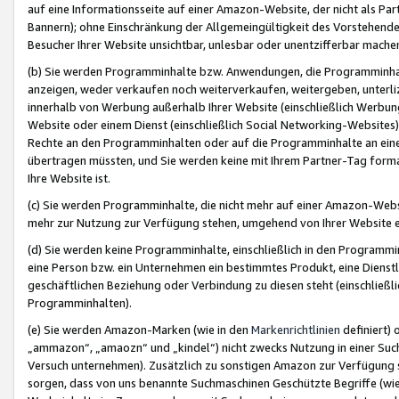
auf eine Informationsseite auf einer Amazon-Website, der nicht als Part
Bannern); ohne Einschränkung der Allgemeingültigkeit des Vorstehende
Besucher Ihrer Website unsichtbar, unlesbar oder unentzifferbar mache
(b) Sie werden Programminhalte bzw. Anwendungen, die Programminhalt
anzeigen, weder verkaufen noch weiterverkaufen, weitergeben, unterli
innerhalb von Werbung außerhalb Ihrer Website (einschließlich Werbun
Website oder einem Dienst (einschließlich Social Networking-Website
Rechte an den Programminhalten oder auf die Programminhalte an eine a
übertragen müssten, und Sie werden keine mit Ihrem Partner-Tag formati
Ihre Website ist.
(c) Sie werden Programminhalte, die nicht mehr auf einer Amazon-Websit
mehr zur Nutzung zur Verfügung stehen, umgehend von Ihrer Website e
(d) Sie werden keine Programminhalte, einschließlich in den Programmin
eine Person bzw. ein Unternehmen ein bestimmtes Produkt, eine Dienstle
geschäftlichen Beziehung oder Verbindung zu diesen steht (einschließli
Programminhalten).
(e) Sie werden Amazon-Marken (wie in den
Markenrichtlinien
definiert) 
„ammazon“, „amaozn“ und „kindel“) nicht zwecks Nutzung in einer Suc
Versuch unternehmen). Zusätzlich zu sonstigen Amazon zur Verfügung 
sorgen, dass von uns benannte Suchmaschinen Geschützte Begriffe (wie 