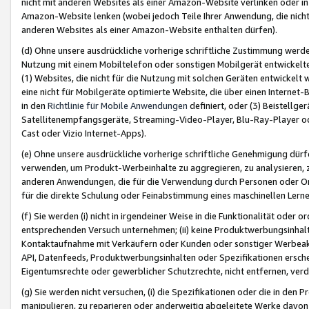
nicht mit anderen Websites als einer Amazon-Website verlinken oder i
Amazon-Website lenken (wobei jedoch Teile Ihrer Anwendung, die nich
anderen Websites als einer Amazon-Website enthalten dürfen).
(d) Ohne unsere ausdrückliche vorherige schriftliche Zustimmung werd
Nutzung mit einem Mobiltelefon oder sonstigen Mobilgerät entwickelt
(1) Websites, die nicht für die Nutzung mit solchen Geräten entwickelt
eine nicht für Mobilgeräte optimierte Website, die über einen Interne
in den
Richtlinie für Mobile Anwendungen
definiert, oder (3) Beistellge
Satellitenempfangsgeräte, Streaming-Video-Player, Blu-Ray-Player ode
Cast oder Vizio Internet-Apps).
(e) Ohne unsere ausdrückliche vorherige schriftliche Genehmigung dürfe
verwenden, um Produkt-Werbeinhalte zu aggregieren, zu analysieren, 
anderen Anwendungen, die für die Verwendung durch Personen oder Or
für die direkte Schulung oder Feinabstimmung eines maschinellen Lern
(f) Sie werden (i) nicht in irgendeiner Weise in die Funktionalität ode
entsprechenden Versuch unternehmen; (ii) keine Produktwerbungsinha
Kontaktaufnahme mit Verkäufern oder Kunden oder sonstiger Werbeaktiv
API, Datenfeeds, Produktwerbungsinhalten oder Spezifikationen erschei
Eigentumsrechte oder gewerblicher Schutzrechte, nicht entfernen, verd
(g) Sie werden nicht versuchen, (i) die Spezifikationen oder die in de
manipulieren, zu reparieren oder anderweitig abgeleitete Werke davon z