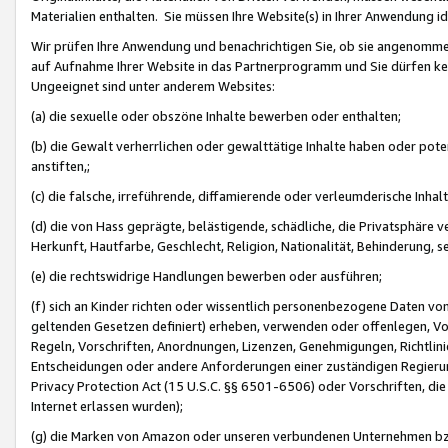
Materialien enthalten. Sie müssen Ihre Website(s) in Ihrer Anwendung ide
Wir prüfen Ihre Anwendung und benachrichtigen Sie, ob sie angenommen
auf Aufnahme Ihrer Website in das Partnerprogramm und Sie dürfen kei
Ungeeignet sind unter anderem Websites:
(a) die sexuelle oder obszöne Inhalte bewerben oder enthalten;
(b) die Gewalt verherrlichen oder gewalttätige Inhalte haben oder pot
anstiften,;
(c) die falsche, irreführende, diffamierende oder verleumderische Inha
(d) die von Hass geprägte, belästigende, schädliche, die Privatsphäre v
Herkunft, Hautfarbe, Geschlecht, Religion, Nationalität, Behinderung, 
(e) die rechtswidrige Handlungen bewerben oder ausführen;
(f) sich an Kinder richten oder wissentlich personenbezogene Daten vo
geltenden Gesetzen definiert) erheben, verwenden oder offenlegen, Vo
Regeln, Vorschriften, Anordnungen, Lizenzen, Genehmigungen, Richtlini
Entscheidungen oder andere Anforderungen einer zuständigen Regierung
Privacy Protection Act (15 U.S.C. §§ 6501-6506) oder Vorschriften, di
Internet erlassen wurden);
(g) die Marken von Amazon oder unseren verbundenen Unternehmen b