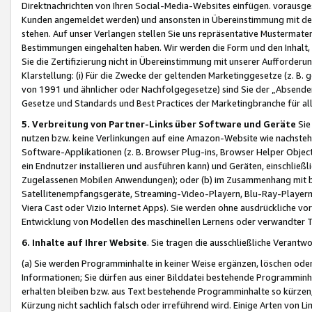
Direktnachrichten von Ihren Social-Media-Websites einfügen. vorausg
Kunden angemeldet werden) und ansonsten in Übereinstimmung mit der
stehen. Auf unser Verlangen stellen Sie uns repräsentative Mustermater
Bestimmungen eingehalten haben. Wir werden die Form und den Inhalt, di
Sie die Zertifizierung nicht in Übereinstimmung mit unserer Aufforderu
Klarstellung: (i) Für die Zwecke der geltenden Marketinggesetze (z. 
von 1991 und ähnlicher oder Nachfolgegesetze) sind Sie der „Absender“ j
Gesetze und Standards und Best Practices der Marketingbranche für 
5. Verbreitung von Partner-Links über Software und Geräte
Sie
nutzen bzw. keine Verlinkungen auf eine Amazon-Website wie nachsteh
Software-Applikationen (z. B. Browser Plug-ins, Browser Helper Objec
ein Endnutzer installieren und ausführen kann) und Geräten, einschlie
Zugelassenen Mobilen Anwendungen); oder (b) im Zusammenhang mit bzw.
Satellitenempfangsgeräte, Streaming-Video-Playern, Blu-Ray-Playern 
Viera Cast oder Vizio Internet Apps). Sie werden ohne ausdrückliche v
Entwicklung von Modellen des maschinellen Lernens oder verwandter 
6. Inhalte auf Ihrer Website
. Sie tragen die ausschließliche Verantwo
(a) Sie werden Programminhalte in keiner Weise ergänzen, löschen oder
Informationen; Sie dürfen aus einer Bilddatei bestehende Programminhal
erhalten bleiben bzw. aus Text bestehende Programminhalte so kürzen, 
Kürzung nicht sachlich falsch oder irreführend wird. Einige Arten von L