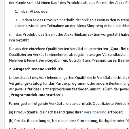
der Kunde schließt einen Kauf des Produkts ab, das Sie mit der Alexa 
C. über Alexa, oder
D. indem er das Produkt innerhalb der Skills Session in den Waren
seiner erstmaligen Teilnahme an der Alexa Shopping Action abschlie
iii. das Produkt, das Sie mit der Alexa-Einkaufsaktion vorgestellt ha
ihm bezahlt.
Die aus den einzelnen Qualifizierten Verkäufen generierten „
Qualifizi
Qualifizierten Verkäufe einnehmen, abzüglich etwaiger Versandkosten
Mehrwertsteuer), Servicegebühren, Gutschriften, Preisnachlässe, Bear
2. Ausgeschlossene Verkäufe
Unbeschadet des Vorstehenden gelten Qualifizierte Verkäufe nicht als
Vergütungskatalog für das Partnerprogramm oder andere Bestimmungen,
wir jeweils für das Partnerprogramm festlegen, einschließlich der jewe
„
Programmdokumentation
“).
Ferner gelten folgende Verkäufe, die andernfalls Qualifizierte Verkä
(a) Produktkäufe, die nach Beendigung Ihrer
Vereinbarung
erfolgen;
(b) Produktbestellungen, bei denen eine Stornierung, Rückgabe oder R