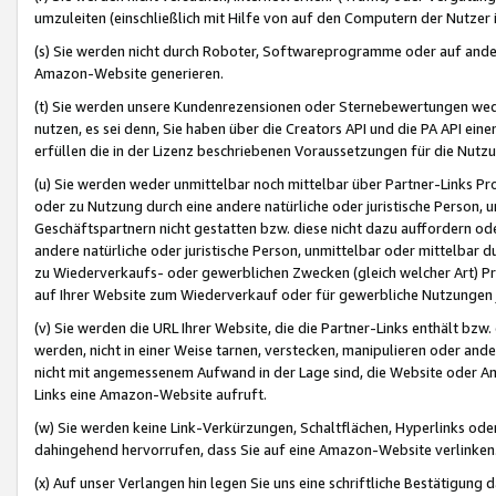
umzuleiten (einschließlich mit Hilfe von auf den Computern der Nutzer i
(s) Sie werden nicht durch Roboter, Softwareprogramme oder auf andere
Amazon-Website generieren.
(t) Sie werden unsere Kundenrezensionen oder Sternebewertungen wed
nutzen, es sei denn, Sie haben über die Creators API und die PA API e
erfüllen die in der Lizenz beschriebenen Voraussetzungen für die Nutzu
(u) Sie werden weder unmittelbar noch mittelbar über Partner-Links P
oder zu Nutzung durch eine andere natürliche oder juristische Person,
Geschäftspartnern nicht gestatten bzw. diese nicht dazu auffordern od
andere natürliche oder juristische Person, unmittelbar oder mittelbar
zu Wiederverkaufs- oder gewerblichen Zwecken (gleich welcher Art) 
auf Ihrer Website zum Wiederverkauf oder für gewerbliche Nutzungen 
(v) Sie werden die URL Ihrer Website, die die Partner-Links enthält b
werden, nicht in einer Weise tarnen, verstecken, manipulieren oder and
nicht mit angemessenem Aufwand in der Lage sind, die Website oder A
Links eine Amazon-Website aufruft.
(w) Sie werden keine Link-Verkürzungen, Schaltflächen, Hyperlinks ode
dahingehend hervorrufen, dass Sie auf eine Amazon-Website verlinken
(x) Auf unser Verlangen hin legen Sie uns eine schriftliche Bestätigung