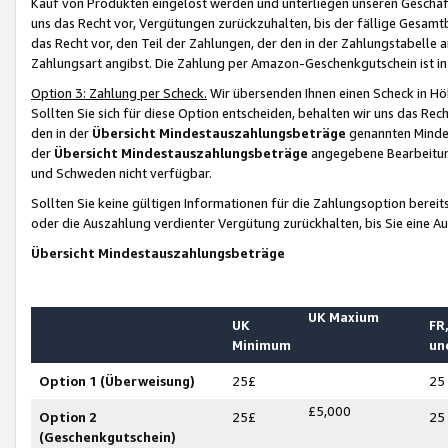
Kauf von Produkten eingelöst werden und unterliegen unseren Geschäf
uns das Recht vor, Vergütungen zurückzuhalten, bis der fällige Gesamt
das Recht vor, den Teil der Zahlungen, der den in der Zahlungstabelle 
Zahlungsart angibst. Die Zahlung per Amazon-Geschenkgutschein ist in
Option 3: Zahlung per Scheck.
Wir übersenden Ihnen einen Scheck in Höh
Sollten Sie sich für diese Option entscheiden, behalten wir uns das Rec
den in der
Übersicht Mindestauszahlungsbeträge
genannten Mindest
der
Übersicht Mindestauszahlungsbeträge
angegebene Bearbeitung
und Schweden nicht verfügbar.
Sollten Sie keine gültigen Informationen für die Zahlungsoption bereit
oder die Auszahlung verdienter Vergütung zurückhalten, bis Sie eine A
Übersicht Mindestauszahlungsbeträge
UK Maxium
UK
FR,
Minimum
un
Option 1 (Überweisung)
25£
25
£5,000
Option 2
25£
25
(Geschenkgutschein)