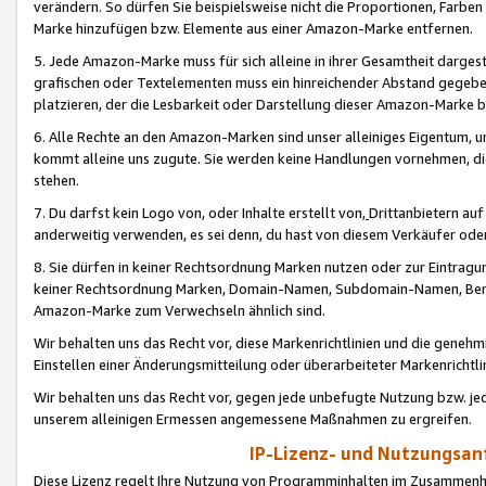
verändern. So dürfen Sie beispielsweise nicht die Proportionen, Farb
Marke hinzufügen bzw. Elemente aus einer Amazon-Marke entfernen.
5. Jede Amazon-Marke muss für sich alleine in ihrer Gesamtheit darge
grafischen oder Textelementen muss ein hinreichender Abstand gegebe
platzieren, der die Lesbarkeit oder Darstellung dieser Amazon-Marke b
6. Alle Rechte an den Amazon-Marken sind unser alleiniges Eigentum, 
kommt alleine uns zugute. Sie werden keine Handlungen vornehmen, 
stehen.
7. Du darfst kein Logo von, oder Inhalte erstellt von,
Drittanbietern au
anderweitig verwenden, es sei denn, du hast von diesem Verkäufer oder
8. Sie dürfen in keiner Rechtsordnung Marken nutzen oder zur Eintragu
keiner Rechtsordnung Marken, Domain-Namen, Subdomain-Namen, Benu
Amazon-Marke zum Verwechseln ähnlich sind.
Wir behalten uns das Recht vor, diese Markenrichtlinien und die gene
Einstellen einer Änderungsmitteilung oder überarbeiteter Markenricht
Wir behalten uns das Recht vor, gegen jede unbefugte Nutzung bzw. jede 
unserem alleinigen Ermessen angemessene Maßnahmen zu ergreifen.
IP-Lizenz- und Nutzungsan
Diese Lizenz regelt Ihre Nutzung von Programminhalten im Zusammen