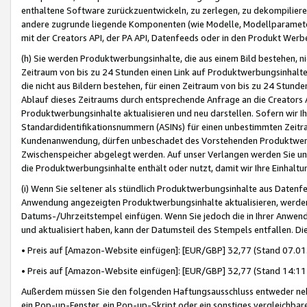
enthaltene Software zurückzuentwickeln, zu zerlegen, zu dekompilier
andere zugrunde liegende Komponenten (wie Modelle, Modellparameter
mit der Creators API, der PA API, Datenfeeds oder in den Produkt Werb
(h) Sie werden Produktwerbungsinhalte, die aus einem Bild bestehen, ni
Zeitraum von bis zu 24 Stunden einen Link auf Produktwerbungsinhalte
die nicht aus Bildern bestehen, für einen Zeitraum von bis zu 24 Stund
Ablauf dieses Zeitraums durch entsprechende Anfrage an die Creators 
Produktwerbungsinhalte aktualisieren und neu darstellen. Sofern wir Ih
Standardidentifikationsnummern (ASINs) für einen unbestimmten Zeitra
Kundenanwendung, dürfen unbeschadet des Vorstehenden Produktwerbu
Zwischenspeicher abgelegt werden. Auf unser Verlangen werden Sie un
die Produktwerbungsinhalte enthält oder nutzt, damit wir Ihre Einhalt
(i) Wenn Sie seltener als stündlich Produktwerbungsinhalte aus Datenfe
Anwendung angezeigten Produktwerbungsinhalte aktualisieren, werden 
Datums-/Uhrzeitstempel einfügen. Wenn Sie jedoch die in Ihrer Anwe
und aktualisiert haben, kann der Datumsteil des Stempels entfallen. Dies
• Preis auf [Amazon-Website einfügen]: [EUR/GBP] 32,77 (Stand 07.01.
• Preis auf [Amazon-Website einfügen]: [EUR/GBP] 32,77 (Stand 14:11 
Außerdem müssen Sie den folgenden Haftungsausschluss entweder neb
ein Pop-up-Fenster, ein Pop-up-Skript oder ein sonstiges vergleichba