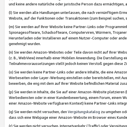
und keine andere natürliche oder juristische Person dazu ermächtigen, a
(l) Sie werden alle Handlungen unterlassen, die nach vernünftigem Erme
Website, auf der Funktionen oder Transaktionen (zum Beispiel suchen, s
(m) Sie werden auf Ihrer Website keine Partner-Links oder Programmin
Spionagesoftware, Schadsoftware, Computerviren, Würmern, Trojaner
Herunterladen oder Installieren auf einem Nutzer-Computer oder ande
genehmigt wurden.
(n) Sie werden Amazon-Websites oder Teile davon nicht auf Ihrer Websi
(z. B., WebView) innerhalb einer Mobilen Anwendung. Die Darstellung ein
Teilnahmevoraussetzungen stellt jedoch keinen Verstoß gegen diese Zif
(o) Sie werden keine Partner-Links oder andere Inhalte, die eine Am
Werbeseiten oder Layer-Werbung einstellen oder bereitstellen, mit Au
bewerben, die eng mit dem auf Ihrer Website befindlichen Material z
(p) Sie werden in Inhalte, die Sie auf einer Amazon-Website platzier
Werbediensten oder in einer Kundenbewertung, einem Forum, einem Wun
einer Amazon-Website verfügbaren Kontext) keine Partner-Links integr
(q) Sie werden nicht versuchen, den
Vergütungskatalog
zu umgehen oder
dass sich eine Webpage einer Amazon-Website im Browser eines Kunden 
(r) Sie werden nicht versuchen, Internetverkehr (Traffic) oder Vergü