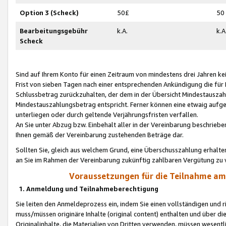
Option 3 (Scheck)
50£
50
Bearbeitungsgebühr
k.A.
k.A
Scheck
Sind auf Ihrem Konto für einen Zeitraum von mindestens drei Jahren kein
Frist von sieben Tagen nach einer entsprechenden Ankündigung die für
Schlussbetrag zurückzuhalten, der dem in der Übersicht Mindestausz
Mindestauszahlungsbetrag entspricht. Ferner können eine etwaig aufg
unterliegen oder durch geltende Verjährungsfristen verfallen.
An Sie unter Abzug bzw. Einbehalt aller in der Vereinbarung beschrieb
Ihnen gemäß der Vereinbarung zustehenden Beträge dar.
Sollten Sie, gleich aus welchem Grund, eine Überschusszahlung erhalte
an Sie im Rahmen der Vereinbarung zukünftig zahlbaren Vergütung zu 
Voraussetzungen für die Teilnahme a
1. Anmeldung und Teilnahmeberechtigung
Sie leiten den Anmeldeprozess ein, indem Sie einen vollständigen und 
muss/müssen originäre Inhalte (original content) enthalten und über d
Originalinhalte, die Materialien von Dritten verwenden, müssen wese