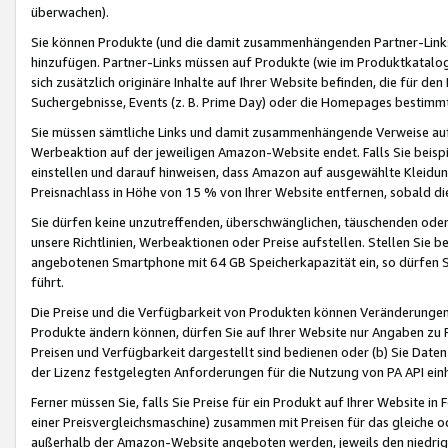
überwachen).
Sie können Produkte (und die damit zusammenhängenden Partner-Links)
hinzufügen. Partner-Links müssen auf Produkte (wie im Produktkatalog de
sich zusätzlich originäre Inhalte auf Ihrer Website befinden, die für 
Suchergebnisse, Events (z. B. Prime Day) oder die Homepages bestimmte
Sie müssen sämtliche Links und damit zusammenhängende Verweise auf z
Werbeaktion auf der jeweiligen Amazon-Website endet. Falls Sie beisp
einstellen und darauf hinweisen, dass Amazon auf ausgewählte Kleidun
Preisnachlass in Höhe von 15 % von Ihrer Website entfernen, sobald di
Sie dürfen keine unzutreffenden, überschwänglichen, täuschenden od
unsere Richtlinien, Werbeaktionen oder Preise aufstellen. Stellen Sie 
angebotenen Smartphone mit 64 GB Speicherkapazität ein, so dürfen S
führt.
Die Preise und die Verfügbarkeit von Produkten können Veränderungen 
Produkte ändern können, dürfen Sie auf Ihrer Website nur Angaben zu P
Preisen und Verfügbarkeit dargestellt sind bedienen oder (b) Sie Daten
der Lizenz festgelegten Anforderungen für die Nutzung von PA API einh
Ferner müssen Sie, falls Sie Preise für ein Produkt auf Ihrer Website in 
einer Preisvergleichsmaschine) zusammen mit Preisen für das gleiche o
außerhalb der Amazon-Website angeboten werden, jeweils den niedrigst