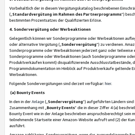
Vorbehaltlich der in diesem Vergütungskatalog beschriebenen Einschr
(„
Standardvergütung im Rahmen des Partnerprogramms
“) besc
bestimmten Prozentsatzes der Qualifizierten Erlöse.
4. Sondervergütung oder Werbeaktionen
Gelegentlich können wir Sonderprogramme oder Werbeaktionen auflegen,
oder alternative Vergütung („
Sondervergütung
”) zu verdienen. Amazo
Sonderprogramme oder Werbeaktionen jederzeit ganz oder teilweise einz
Sonderprogramme oder Werbeaktionen (auch Sonderprogramme oder We
Produktverkäufen kommt) disqualifizierende Ausschlusstatbestände, di
Programmdokumentation im Hinblick auf Produktverkäufe geltende E
Werbeaktionen.
Folgende Sondervergütungen sind derzeit verfügbar:
hier
.
(a) Bounty Events
In den in der
Anlage
(„
Sondervergütung
“) aufgeführten Ländern sind
Zusammenhang mit „
Bounty Events
“ die in dieser Ziffer 4 (a) besch
Bounty Event wie in der Anlage beschrieben anspruchsberechtigt sein mu
teilnehmende Startseite einer Amazon-Website aufruft und (2) der Kun
ausführt.
Amazon zahlt keine Sondervergütung, wenn das zugrundeliegende Boun