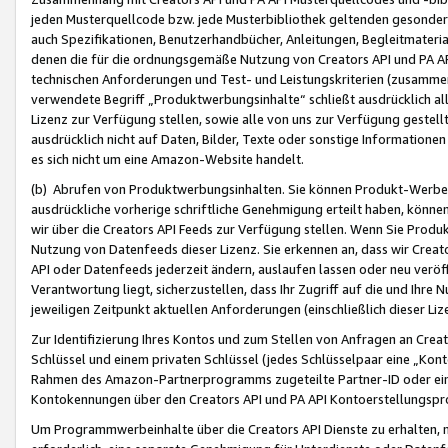
jeden Musterquellcode bzw. jede Musterbibliothek geltenden gesonder
auch Spezifikationen, Benutzerhandbücher, Anleitungen, Begleitmaterial
denen die für die ordnungsgemäße Nutzung von Creators API und PA A
technischen Anforderungen und Test- und Leistungskriterien (zusammen
verwendete Begriff „Produktwerbungsinhalte“ schließt ausdrücklich al
Lizenz zur Verfügung stellen, sowie alle von uns zur Verfügung gestel
ausdrücklich nicht auf Daten, Bilder, Texte oder sonstige Informatione
es sich nicht um eine Amazon-Website handelt.
(b) Abrufen von Produktwerbungsinhalten. Sie können Produkt-Werbein
ausdrückliche vorherige schriftliche Genehmigung erteilt haben, könn
wir über die Creators API Feeds zur Verfügung stellen. Wenn Sie Produk
Nutzung von Datenfeeds dieser Lizenz. Sie erkennen an, dass wir Creat
API oder Datenfeeds jederzeit ändern, auslaufen lassen oder neu veröffe
Verantwortung liegt, sicherzustellen, dass Ihr Zugriff auf die und Ihr
jeweiligen Zeitpunkt aktuellen Anforderungen (einschließlich dieser Liz
Zur Identifizierung Ihres Kontos und zum Stellen von Anfragen an Crea
Schlüssel und einem privaten Schlüssel (jedes Schlüsselpaar eine „Kon
Rahmen des Amazon-Partnerprogramms zugeteilte Partner-ID oder ein
Kontokennungen über den Creators API und PA API Kontoerstellungspro
Um Programmwerbeinhalte über die Creators API Dienste zu erhalten, m