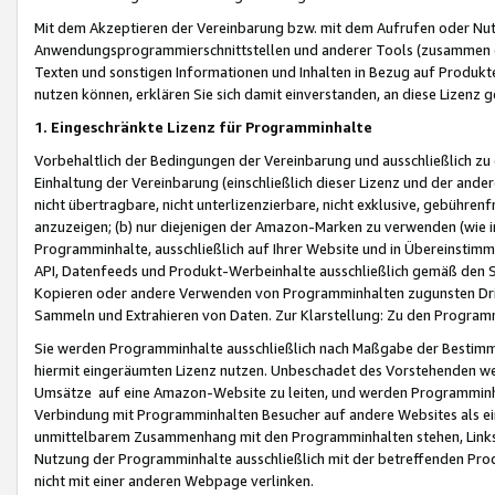
Mit dem Akzeptieren der Vereinbarung bzw. mit dem Aufrufen oder Nutz
Anwendungsprogrammierschnittstellen und anderer Tools (zusammen die
Texten und sonstigen Informationen und Inhalten in Bezug auf Produkte
nutzen können, erklären Sie sich damit einverstanden, an diese Lizenz 
1. Eingeschränkte Lizenz für Programminhalte
Vorbehaltlich der Bedingungen der Vereinbarung und ausschließlich z
Einhaltung der Vereinbarung (einschließlich dieser Lizenz und der ande
nicht übertragbare, nicht unterlizenzierbare, nicht exklusive, gebühren
anzuzeigen; (b) nur diejenigen der Amazon-Marken zu verwenden (wie in 
Programminhalte, ausschließlich auf Ihrer Website und in Übereinstimmu
API, Datenfeeds und Produkt-Werbeinhalte ausschließlich gemäß den Spe
Kopieren oder andere Verwenden von Programminhalten zugunsten Dri
Sammeln und Extrahieren von Daten. Zur Klarstellung: Zu den Program
Sie werden Programminhalte ausschließlich nach Maßgabe der Besti
hiermit eingeräumten Lizenz nutzen. Unbeschadet des Vorstehenden we
Umsätze auf eine Amazon-Website zu leiten, und werden Programminhal
Verbindung mit Programminhalten Besucher auf andere Websites als ein
unmittelbarem Zusammenhang mit den Programminhalten stehen, Links z
Nutzung der Programminhalte ausschließlich mit der betreffenden Pr
nicht mit einer anderen Webpage verlinken.