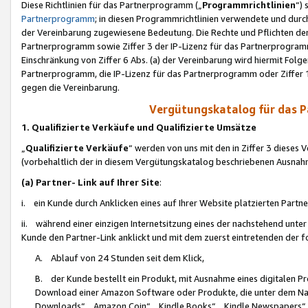
Diese Richtlinien für das Partnerprogramm („
Programmrichtlinien
“)
Partnerprogramm
; in diesen Programmrichtlinien verwendete und durch
der Vereinbarung zugewiesene Bedeutung. Die Rechte und Pflichten de
Partnerprogramm sowie Ziffer 3 der IP-Lizenz für das Partnerprogram
Einschränkung von Ziffer 6 Abs. (a) der Vereinbarung wird hiermit Fol
Partnerprogramm, die IP-Lizenz für das Partnerprogramm oder Ziffer 1
gegen die Vereinbarung.
Vergütungskatalog für das 
1. Qualifizierte Verkäufe und Qualifizierte Umsätze
„
Qualifizierte Verkäufe
“ werden von uns mit den in Ziffer 3 diese
(vorbehaltlich der in diesem Vergütungskatalog beschriebenen Ausnah
(a) Partner- Link auf Ihrer Site
:
i. ein Kunde durch Anklicken eines auf Ihrer Website platzierten Part
ii. während einer einzigen Internetsitzung eines der nachstehend unter (i)
Kunde den Partner-Link anklickt und mit dem zuerst eintretenden der f
A. Ablauf von 24 Stunden seit dem Klick,
B. der Kunde bestellt ein Produkt, mit Ausnahme eines digitalen P
Download einer Amazon Software oder Produkte, die unter dem N
Downloads“, „Amazon Coin“, „Kindle Books“, „Kindle Newspapers“, „