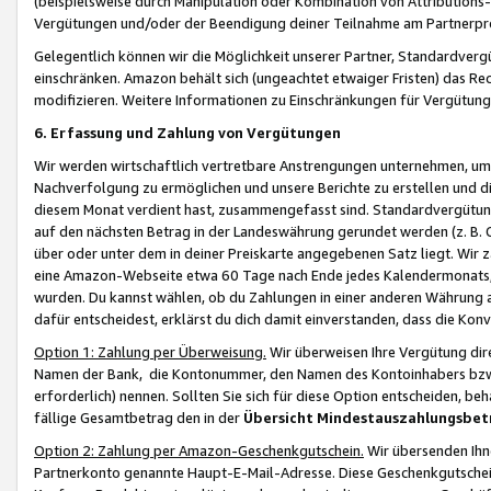
(beispielsweise durch Manipulation oder Kombination von Attributions-
Vergütungen und/oder der Beendigung deiner Teilnahme am Partnerp
Gelegentlich können wir die Möglichkeit unserer Partner, Standardv
einschränken. Amazon behält sich (ungeachtet etwaiger Fristen) das Re
modifizieren. Weitere Informationen zu Einschränkungen für Vergütung
6. Erfassung und Zahlung von Vergütungen
Wir werden wirtschaftlich vertretbare Anstrengungen unternehmen, um 
Nachverfolgung zu ermöglichen und unsere Berichte zu erstellen und di
diesem Monat verdient hast, zusammengefasst sind. Standardvergütung
auf den nächsten Betrag in der Landeswährung gerundet werden (z. B. C
über oder unter dem in deiner Preiskarte angegebenen Satz liegt. Wir
eine Amazon-Webseite etwa 60 Tage nach Ende jedes Kalendermonats, i
wurden. Du kannst wählen, ob du Zahlungen in einer anderen Währung
dafür entscheidest, erklärst du dich damit einverstanden, dass die K
Option 1: Zahlung per Überweisung.
Wir überweisen Ihre Vergütung dir
Namen der Bank, die Kontonummer, den Namen des Kontoinhabers bzw. a
erforderlich) nennen. Sollten Sie sich für diese Option entscheiden, be
fällige Gesamtbetrag den in der
Übersicht Mindestauszahlungsbet
Option 2: Zahlung per Amazon-Geschenkgutschein.
Wir übersenden Ihne
Partnerkonto genannte Haupt-E-Mail-Adresse. Diese Geschenkgutschei