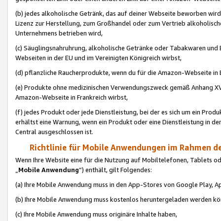
(b) jedes alkoholische Getränk, das auf deiner Webseite beworben wird
Lizenz zur Herstellung, zum Großhandel oder zum Vertrieb alkoholisch
Unternehmens betrieben wird,
(c) Säuglingsnahruhrung, alkoholische Getränke oder Tabakwaren und E
Webseiten in der EU und im Vereinigten Königreich wirbst,
(d) pflanzliche Raucherprodukte, wenn du für die Amazon-Webseite in B
(e) Produkte ohne medizinischen Verwendungszweck gemäß Anhang XVI 
Amazon-Webseite in Frankreich wirbst,
(f) jedes Produkt oder jede Dienstleistung, bei der es sich um ein Prod
erhältst eine Warnung, wenn ein Produkt oder eine Dienstleistung in de
Central ausgeschlossen ist.
Richtlinie für Mobile Anwendungen im Rahmen de
Wenn Ihre Website eine für die Nutzung auf Mobiltelefonen, Tablets 
„
Mobile Anwendung
“) enthält, gilt Folgendes:
(a) Ihre Mobile Anwendung muss in den App-Stores von Google Play, A
(b) Ihre Mobile Anwendung muss kostenlos heruntergeladen werden könn
(c) Ihre Mobile Anwendung muss originäre Inhalte haben,