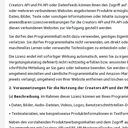
Creators API und PA API oder Datenfeeds können Ihnen den Zugriff auf D
oder mehreren verbundenen Websites angebotenen Produkte ermögliche
Daten, Bilder, Texte oder sonstigen Informationen oder Inhalte zuzugre
anwendbaren Lizenzvereinbarungen für die Creators API und PA API od
diesen verbundenen Websites zur Verfügung gestellt werden.
Sie dürfen den Programminhalt nicht dazu verwenden, geistiges Eigent
verletzen. Sie dürfen Programminhalte nicht verwenden, um direkt ode
maschinelles Lernen oder verwandte Technologien zu entwickeln oder zu
Die Lizenz endet mit sofortiger Wirkung automatisch, wenn Sie zu irg
Vergütungskatalog definiert) nicht rechtzeitig erfüllen bzw. ansonsten
schriftliche Mitteilung an Sie ganz oder teilweise beenden. Sie werden
umgehend einstellen und sämtliche Programminhalte und Amazon-Marke
jeweils verlangt, umgehend von Ihrer Website entfernen und löschen od
2. Voraussetzungen für die Nutzung der Creators API und der P
(a)
Beschreibung
. Im Rahmen dieser Lizenz können wir Ihnen Programmi
• Daten, Bilder, Audio-Dateien, Videos, Logos, Benutzerschnittstellen-
• Textmaterialien, wie beispielsweise Produktinformationen in Textfor
Neben den vorstehenden Produktwerbungsinhalten und dem Zugriff auf 
Zusammenhang mit Creators API und PA API Musterquellcodes und -bibli