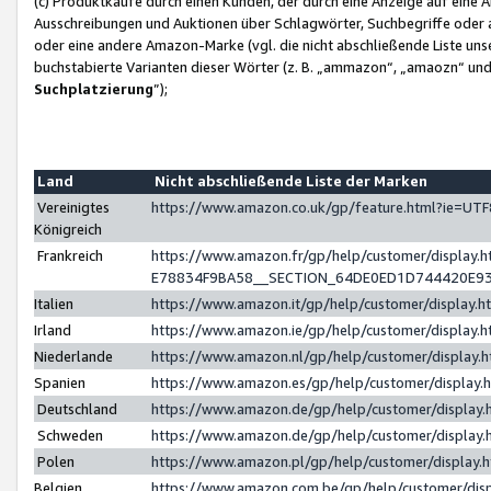
(c) Produktkäufe durch einen Kunden, der durch eine Anzeige auf eine 
Ausschreibungen und Auktionen über Schlagwörter, Suchbegriffe oder 
oder eine andere Amazon-Marke (vgl. die nicht abschließende Liste un
buchstabierte Varianten dieser Wörter (z. B. „ammazon“, „amaozn“ und „
Suchplatzierung
”);
Land
Nicht abschließende Liste der Marken
Vereinigtes
https://www.amazon.co.uk/gp/feature.html?ie=U
Königreich
Frankreich
https://www.amazon.fr/gp/help/customer/displa
E78834F9BA58__SECTION_64DE0ED1D744420E9
Italien
https://www.amazon.it/gp/help/customer/display
Irland
https://www.amazon.ie/gp/help/customer/displa
Niederlande
https://www.amazon.nl/gp/help/customer/display
Spanien
https://www.amazon.es/gp/help/customer/display
Deutschland
https://www.amazon.de/gp/help/customer/displa
Schweden
https://www.amazon.de/gp/help/customer/displa
Polen
https://www.amazon.pl/gp/help/customer/display
Belgien
https://www.amazon.com.be/gp/help/customer/d