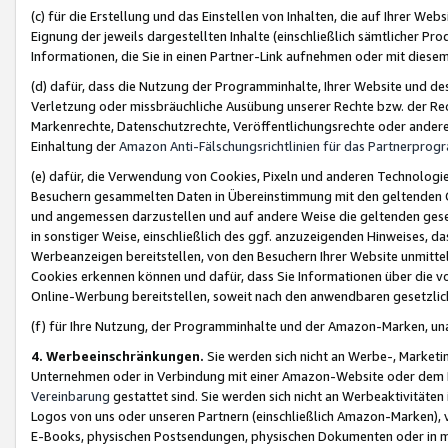
(c) für die Erstellung und das Einstellen von Inhalten, die auf Ihrer We
Eignung der jeweils dargestellten Inhalte (einschließlich sämtlicher 
Informationen, die Sie in einen Partner-Link aufnehmen oder mit diese
(d) dafür, dass die Nutzung der Programminhalte, Ihrer Website und des 
Verletzung oder missbräuchliche Ausübung unserer Rechte bzw. der Recht
Markenrechte, Datenschutzrechte, Veröffentlichungsrechte oder anderer
Einhaltung der
Amazon Anti-Fälschungsrichtlinien für das Partnerpro
(e) dafür, die Verwendung von Cookies, Pixeln und anderen Technologien
Besuchern gesammelten Daten in Übereinstimmung mit den geltenden Ge
und angemessen darzustellen und auf andere Weise die geltenden geset
in sonstiger Weise, einschließlich des ggf. anzuzeigenden Hinweises, d
Werbeanzeigen bereitstellen, von den Besuchern Ihrer Website unmitte
Cookies erkennen können und dafür, dass Sie Informationen über die v
Online-Werbung bereitstellen, soweit nach den anwendbaren gesetzlic
(f) für Ihre Nutzung, der Programminhalte und der Amazon-Marken, u
4. Werbeeinschränkungen.
Sie werden sich nicht an Werbe-, Market
Unternehmen oder in Verbindung mit einer Amazon-Website oder dem Pa
Vereinbarung
gestattet sind. Sie werden sich nicht an Werbeaktivitäten
Logos von uns oder unseren Partnern (einschließlich Amazon-Marken), 
E-Books, physischen Postsendungen, physischen Dokumenten oder in 