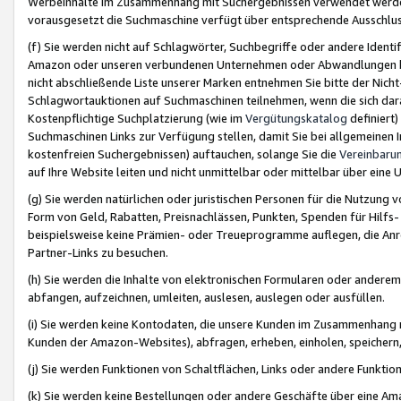
Werbeinhalte im Zusammenhang mit Suchergebnissen verwendet werden,
vorausgesetzt die Suchmaschine verfügt über entsprechende Ausschlu
(f) Sie werden nicht auf Schlagwörter, Suchbegriffe oder andere Ident
Amazon oder unseren verbundenen Unternehmen oder Abwandlungen bzw
nicht abschließende Liste unserer Marken entnehmen Sie bitte der Nich
Schlagwortauktionen auf Suchmaschinen teilnehmen, wenn die sich da
Kostenpflichtige Suchplatzierung (wie im
Vergütungskatalog
definiert
Suchmaschinen Links zur Verfügung stellen, damit Sie bei allgemeinen I
kostenfreien Suchergebnissen) auftauchen, solange Sie die
Vereinbaru
auf Ihre Website leiten und nicht unmittelbar oder mittelbar über eine
(g) Sie werden natürlichen oder juristischen Personen für die Nutzung 
Form von Geld, Rabatten, Preisnachlässen, Punkten, Spenden für Hilfs
beispielsweise keine Prämien- oder Treueprogramme auflegen, die Anrei
Partner-Links zu besuchen.
(h) Sie werden die Inhalte von elektronischen Formularen oder anderem M
abfangen, aufzeichnen, umleiten, auslesen, auslegen oder ausfüllen.
(i) Sie werden keine Kontodaten, die unsere Kunden im Zusammenhang 
Kunden der Amazon-Websites), abfragen, erheben, einholen, speichern,
(j) Sie werden Funktionen von Schaltflächen, Links oder andere Funkti
(k) Sie werden keine Bestellungen oder andere Geschäfte über eine Ama