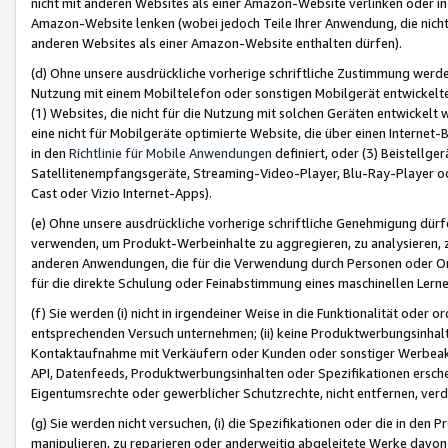
nicht mit anderen Websites als einer Amazon-Website verlinken oder i
Amazon-Website lenken (wobei jedoch Teile Ihrer Anwendung, die nich
anderen Websites als einer Amazon-Website enthalten dürfen).
(d) Ohne unsere ausdrückliche vorherige schriftliche Zustimmung werd
Nutzung mit einem Mobiltelefon oder sonstigen Mobilgerät entwickelt
(1) Websites, die nicht für die Nutzung mit solchen Geräten entwickelt
eine nicht für Mobilgeräte optimierte Website, die über einen Interne
in den
Richtlinie für Mobile Anwendungen
definiert, oder (3) Beistellge
Satellitenempfangsgeräte, Streaming-Video-Player, Blu-Ray-Player ode
Cast oder Vizio Internet-Apps).
(e) Ohne unsere ausdrückliche vorherige schriftliche Genehmigung dürfe
verwenden, um Produkt-Werbeinhalte zu aggregieren, zu analysieren, 
anderen Anwendungen, die für die Verwendung durch Personen oder Or
für die direkte Schulung oder Feinabstimmung eines maschinellen Lern
(f) Sie werden (i) nicht in irgendeiner Weise in die Funktionalität ode
entsprechenden Versuch unternehmen; (ii) keine Produktwerbungsinha
Kontaktaufnahme mit Verkäufern oder Kunden oder sonstiger Werbeaktiv
API, Datenfeeds, Produktwerbungsinhalten oder Spezifikationen erschei
Eigentumsrechte oder gewerblicher Schutzrechte, nicht entfernen, verd
(g) Sie werden nicht versuchen, (i) die Spezifikationen oder die in de
manipulieren, zu reparieren oder anderweitig abgeleitete Werke davon z