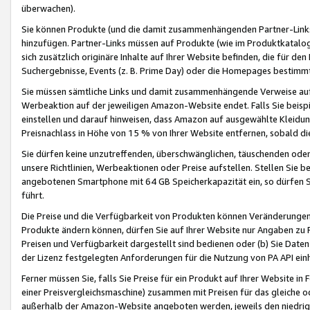
überwachen).
Sie können Produkte (und die damit zusammenhängenden Partner-Links)
hinzufügen. Partner-Links müssen auf Produkte (wie im Produktkatalog de
sich zusätzlich originäre Inhalte auf Ihrer Website befinden, die für 
Suchergebnisse, Events (z. B. Prime Day) oder die Homepages bestimmte
Sie müssen sämtliche Links und damit zusammenhängende Verweise auf z
Werbeaktion auf der jeweiligen Amazon-Website endet. Falls Sie beisp
einstellen und darauf hinweisen, dass Amazon auf ausgewählte Kleidun
Preisnachlass in Höhe von 15 % von Ihrer Website entfernen, sobald di
Sie dürfen keine unzutreffenden, überschwänglichen, täuschenden od
unsere Richtlinien, Werbeaktionen oder Preise aufstellen. Stellen Sie 
angebotenen Smartphone mit 64 GB Speicherkapazität ein, so dürfen S
führt.
Die Preise und die Verfügbarkeit von Produkten können Veränderungen 
Produkte ändern können, dürfen Sie auf Ihrer Website nur Angaben zu P
Preisen und Verfügbarkeit dargestellt sind bedienen oder (b) Sie Daten
der Lizenz festgelegten Anforderungen für die Nutzung von PA API einh
Ferner müssen Sie, falls Sie Preise für ein Produkt auf Ihrer Website in 
einer Preisvergleichsmaschine) zusammen mit Preisen für das gleiche o
außerhalb der Amazon-Website angeboten werden, jeweils den niedrigst