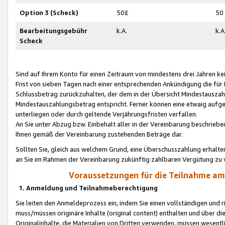
Option 3 (Scheck)
50£
50
Bearbeitungsgebühr
k.A.
k.A
Scheck
Sind auf Ihrem Konto für einen Zeitraum von mindestens drei Jahren kein
Frist von sieben Tagen nach einer entsprechenden Ankündigung die für
Schlussbetrag zurückzuhalten, der dem in der Übersicht Mindestausz
Mindestauszahlungsbetrag entspricht. Ferner können eine etwaig aufg
unterliegen oder durch geltende Verjährungsfristen verfallen.
An Sie unter Abzug bzw. Einbehalt aller in der Vereinbarung beschrieb
Ihnen gemäß der Vereinbarung zustehenden Beträge dar.
Sollten Sie, gleich aus welchem Grund, eine Überschusszahlung erhalte
an Sie im Rahmen der Vereinbarung zukünftig zahlbaren Vergütung zu 
Voraussetzungen für die Teilnahme a
1. Anmeldung und Teilnahmeberechtigung
Sie leiten den Anmeldeprozess ein, indem Sie einen vollständigen und 
muss/müssen originäre Inhalte (original content) enthalten und über d
Originalinhalte, die Materialien von Dritten verwenden, müssen wese