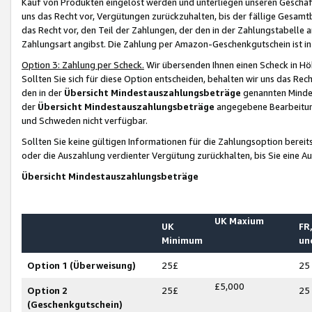
Kauf von Produkten eingelöst werden und unterliegen unseren Geschäf
uns das Recht vor, Vergütungen zurückzuhalten, bis der fällige Gesamt
das Recht vor, den Teil der Zahlungen, der den in der Zahlungstabelle 
Zahlungsart angibst. Die Zahlung per Amazon-Geschenkgutschein ist in
Option 3: Zahlung per Scheck.
Wir übersenden Ihnen einen Scheck in Höh
Sollten Sie sich für diese Option entscheiden, behalten wir uns das Rec
den in der
Übersicht Mindestauszahlungsbeträge
genannten Mindest
der
Übersicht Mindestauszahlungsbeträge
angegebene Bearbeitung
und Schweden nicht verfügbar.
Sollten Sie keine gültigen Informationen für die Zahlungsoption bereit
oder die Auszahlung verdienter Vergütung zurückhalten, bis Sie eine A
Übersicht Mindestauszahlungsbeträge
UK Maxium
UK
FR,
Minimum
un
Option 1 (Überweisung)
25£
25
£5,000
Option 2
25£
25
(Geschenkgutschein)