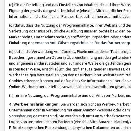
(c) für die Erstellung und das Einstellen von Inhalten, die auf Ihrer We
Eignung der jeweils dargestellten Inhalte (einschließlich sämtlicher 
Informationen, die Sie in einen Partner-Link aufnehmen oder mit diese
(d) dafür, dass die Nutzung der Programminhalte, Ihrer Website und des 
Verletzung oder missbräuchliche Ausübung unserer Rechte bzw. der Recht
Markenrechte, Datenschutzrechte, Veröffentlichungsrechte oder anderer
Einhaltung der
Amazon Anti-Fälschungsrichtlinien für das Partnerpro
(e) dafür, die Verwendung von Cookies, Pixeln und anderen Technologien
Besuchern gesammelten Daten in Übereinstimmung mit den geltenden Ge
und angemessen darzustellen und auf andere Weise die geltenden geset
in sonstiger Weise, einschließlich des ggf. anzuzeigenden Hinweises, d
Werbeanzeigen bereitstellen, von den Besuchern Ihrer Website unmitte
Cookies erkennen können und dafür, dass Sie Informationen über die v
Online-Werbung bereitstellen, soweit nach den anwendbaren gesetzlic
(f) für Ihre Nutzung, der Programminhalte und der Amazon-Marken, u
4. Werbeeinschränkungen.
Sie werden sich nicht an Werbe-, Market
Unternehmen oder in Verbindung mit einer Amazon-Website oder dem Pa
Vereinbarung
gestattet sind. Sie werden sich nicht an Werbeaktivitäten
Logos von uns oder unseren Partnern (einschließlich Amazon-Marken), 
E-Books, physischen Postsendungen, physischen Dokumenten oder in 