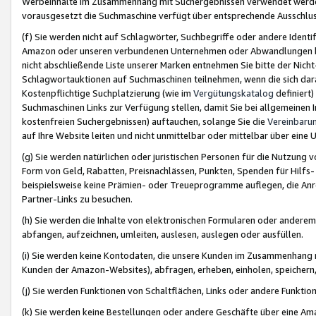
Werbeinhalte im Zusammenhang mit Suchergebnissen verwendet werden,
vorausgesetzt die Suchmaschine verfügt über entsprechende Ausschlu
(f) Sie werden nicht auf Schlagwörter, Suchbegriffe oder andere Ident
Amazon oder unseren verbundenen Unternehmen oder Abwandlungen bzw
nicht abschließende Liste unserer Marken entnehmen Sie bitte der Nich
Schlagwortauktionen auf Suchmaschinen teilnehmen, wenn die sich da
Kostenpflichtige Suchplatzierung (wie im
Vergütungskatalog
definiert
Suchmaschinen Links zur Verfügung stellen, damit Sie bei allgemeinen I
kostenfreien Suchergebnissen) auftauchen, solange Sie die
Vereinbaru
auf Ihre Website leiten und nicht unmittelbar oder mittelbar über eine
(g) Sie werden natürlichen oder juristischen Personen für die Nutzung 
Form von Geld, Rabatten, Preisnachlässen, Punkten, Spenden für Hilfs
beispielsweise keine Prämien- oder Treueprogramme auflegen, die Anrei
Partner-Links zu besuchen.
(h) Sie werden die Inhalte von elektronischen Formularen oder anderem M
abfangen, aufzeichnen, umleiten, auslesen, auslegen oder ausfüllen.
(i) Sie werden keine Kontodaten, die unsere Kunden im Zusammenhang 
Kunden der Amazon-Websites), abfragen, erheben, einholen, speichern,
(j) Sie werden Funktionen von Schaltflächen, Links oder andere Funkti
(k) Sie werden keine Bestellungen oder andere Geschäfte über eine Ama