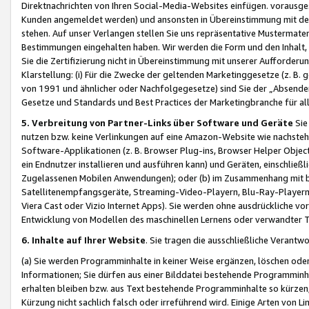
Direktnachrichten von Ihren Social-Media-Websites einfügen. vorausg
Kunden angemeldet werden) und ansonsten in Übereinstimmung mit der
stehen. Auf unser Verlangen stellen Sie uns repräsentative Mustermater
Bestimmungen eingehalten haben. Wir werden die Form und den Inhalt, di
Sie die Zertifizierung nicht in Übereinstimmung mit unserer Aufforderu
Klarstellung: (i) Für die Zwecke der geltenden Marketinggesetze (z. 
von 1991 und ähnlicher oder Nachfolgegesetze) sind Sie der „Absender“ j
Gesetze und Standards und Best Practices der Marketingbranche für 
5. Verbreitung von Partner-Links über Software und Geräte
Sie
nutzen bzw. keine Verlinkungen auf eine Amazon-Website wie nachsteh
Software-Applikationen (z. B. Browser Plug-ins, Browser Helper Objec
ein Endnutzer installieren und ausführen kann) und Geräten, einschlie
Zugelassenen Mobilen Anwendungen); oder (b) im Zusammenhang mit bzw.
Satellitenempfangsgeräte, Streaming-Video-Playern, Blu-Ray-Playern 
Viera Cast oder Vizio Internet Apps). Sie werden ohne ausdrückliche v
Entwicklung von Modellen des maschinellen Lernens oder verwandter 
6. Inhalte auf Ihrer Website
. Sie tragen die ausschließliche Verantwo
(a) Sie werden Programminhalte in keiner Weise ergänzen, löschen oder
Informationen; Sie dürfen aus einer Bilddatei bestehende Programminhal
erhalten bleiben bzw. aus Text bestehende Programminhalte so kürzen, 
Kürzung nicht sachlich falsch oder irreführend wird. Einige Arten von L