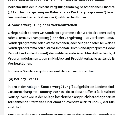
Vorbehaltlich der in diesem Vergütungskatalog beschriebenen Einschr
(„
Standardvergütung im Rahmen des Partnerprogramms
“) besc
bestimmten Prozentsatzes der Qualifizierten Erlöse.
4. Sondervergütung oder Werbeaktionen
Gelegentlich können wir Sonderprogramme oder Werbeaktionen auflegen,
oder alternative Vergütung („
Sondervergütung
”) zu verdienen. Amazo
Sonderprogramme oder Werbeaktionen jederzeit ganz oder teilweise einz
Sonderprogramme oder Werbeaktionen (auch Sonderprogramme oder We
Produktverkäufen kommt) disqualifizierende Ausschlusstatbestände, di
Programmdokumentation im Hinblick auf Produktverkäufe geltende E
Werbeaktionen.
Folgende Sondervergütungen sind derzeit verfügbar:
hier
.
(a) Bounty Events
In den in der
Anlage
(„
Sondervergütung
“) aufgeführten Ländern sind
Zusammenhang mit „
Bounty Events
“ die in dieser Ziffer 4 (a) besch
Bounty Event wie in der Anlage beschrieben anspruchsberechtigt sein mu
teilnehmende Startseite einer Amazon-Website aufruft und (2) der Kun
ausführt.
Amazon zahlt keine Sondervergütung, wenn das zugrundeliegende Boun