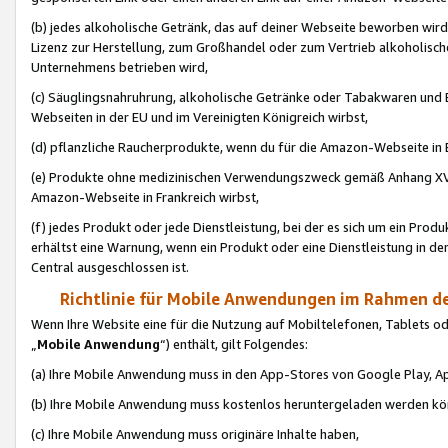
(b) jedes alkoholische Getränk, das auf deiner Webseite beworben wird
Lizenz zur Herstellung, zum Großhandel oder zum Vertrieb alkoholisch
Unternehmens betrieben wird,
(c) Säuglingsnahruhrung, alkoholische Getränke oder Tabakwaren und E
Webseiten in der EU und im Vereinigten Königreich wirbst,
(d) pflanzliche Raucherprodukte, wenn du für die Amazon-Webseite in B
(e) Produkte ohne medizinischen Verwendungszweck gemäß Anhang XVI 
Amazon-Webseite in Frankreich wirbst,
(f) jedes Produkt oder jede Dienstleistung, bei der es sich um ein Prod
erhältst eine Warnung, wenn ein Produkt oder eine Dienstleistung in de
Central ausgeschlossen ist.
Richtlinie für Mobile Anwendungen im Rahmen de
Wenn Ihre Website eine für die Nutzung auf Mobiltelefonen, Tablets 
„
Mobile Anwendung
“) enthält, gilt Folgendes:
(a) Ihre Mobile Anwendung muss in den App-Stores von Google Play, A
(b) Ihre Mobile Anwendung muss kostenlos heruntergeladen werden könn
(c) Ihre Mobile Anwendung muss originäre Inhalte haben,