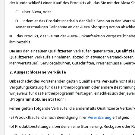
der Kunde schließt einen Kauf des Produkts ab, das Sie mit der Alexa 
C. über Alexa, oder
D. indem er das Produkt innerhalb der Skills Session in den Waren
seiner erstmaligen Teilnahme an der Alexa Shopping Action abschlie
iii. das Produkt, das Sie mit der Alexa-Einkaufsaktion vorgestellt ha
ihm bezahlt.
Die aus den einzelnen Qualifizierten Verkäufen generierten „
Qualifizi
Qualifizierten Verkäufe einnehmen, abzüglich etwaiger Versandkosten
Mehrwertsteuer), Servicegebühren, Gutschriften, Preisnachlässe, Bear
2. Ausgeschlossene Verkäufe
Unbeschadet des Vorstehenden gelten Qualifizierte Verkäufe nicht als
Vergütungskatalog für das Partnerprogramm oder andere Bestimmungen,
wir jeweils für das Partnerprogramm festlegen, einschließlich der jewe
„
Programmdokumentation
“).
Ferner gelten folgende Verkäufe, die andernfalls Qualifizierte Verkä
(a) Produktkäufe, die nach Beendigung Ihrer
Vereinbarung
erfolgen;
(b) Produktbestellungen, bei denen eine Stornierung, Rückgabe oder R