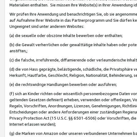
Materialien enthalten. Sie müssen Ihre Website(s) in Ihrer Anwendung ide
Wir prüfen Ihre Anwendung und benachrichtigen Sie, ob sie angenommen
auf Aufnahme Ihrer Website in das Partnerprogramm und Sie dürfen kei
Ungeeignet sind unter anderem Websites:
(a) die sexuelle oder obszöne Inhalte bewerben oder enthalten;
(b) die Gewalt verherrlichen oder gewalttätige Inhalte haben oder pot
anstiften,;
(c) die falsche, irreführende, diffamierende oder verleumderische Inha
(d) die von Hass geprägte, belästigende, schädliche, die Privatsphäre v
Herkunft, Hautfarbe, Geschlecht, Religion, Nationalität, Behinderung, 
(e) die rechtswidrige Handlungen bewerben oder ausführen;
(f) sich an Kinder richten oder wissentlich personenbezogene Daten vo
geltenden Gesetzen definiert) erheben, verwenden oder offenlegen, Vo
Regeln, Vorschriften, Anordnungen, Lizenzen, Genehmigungen, Richtlini
Entscheidungen oder andere Anforderungen einer zuständigen Regierung
Privacy Protection Act (15 U.S.C. §§ 6501-6506) oder Vorschriften, di
Internet erlassen wurden);
(g) die Marken von Amazon oder unseren verbundenen Unternehmen b