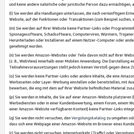
und keine andere natürliche oder juristische Person dazu ermächtigen, a
(l) Sie werden alle Handlungen unterlassen, die nach vernünftigem Erme
Website, auf der Funktionen oder Transaktionen (zum Beispiel suchen, s
(m) Sie werden auf Ihrer Website keine Partner-Links oder Programmin
Spionagesoftware, Schadsoftware, Computerviren, Würmern, Trojaner
Herunterladen oder Installieren auf einem Nutzer-Computer oder ande
genehmigt wurden.
(n) Sie werden Amazon-Websites oder Teile davon nicht auf Ihrer Websi
(z. B., WebView) innerhalb einer Mobilen Anwendung. Die Darstellung ein
Teilnahmevoraussetzungen stellt jedoch keinen Verstoß gegen diese Zif
(o) Sie werden keine Partner-Links oder andere Inhalte, die eine Am
Werbeseiten oder Layer-Werbung einstellen oder bereitstellen, mit Au
bewerben, die eng mit dem auf Ihrer Website befindlichen Material z
(p) Sie werden in Inhalte, die Sie auf einer Amazon-Website platzier
Werbediensten oder in einer Kundenbewertung, einem Forum, einem Wun
einer Amazon-Website verfügbaren Kontext) keine Partner-Links integr
(q) Sie werden nicht versuchen, den
Vergütungskatalog
zu umgehen oder
dass sich eine Webpage einer Amazon-Website im Browser eines Kunden 
(r) Sie werden nicht versuchen, Internetverkehr (Traffic) oder Vergü