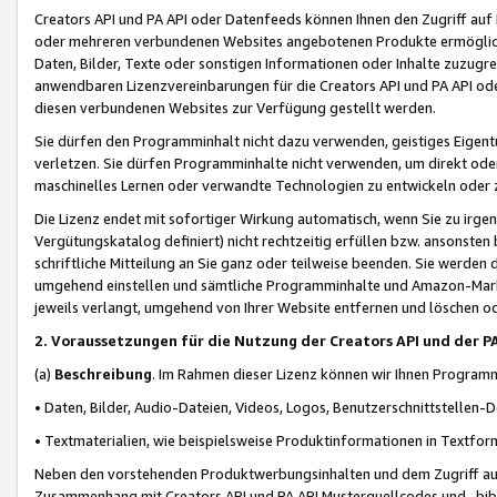
Creators API und PA API oder Datenfeeds können Ihnen den Zugriff auf D
oder mehreren verbundenen Websites angebotenen Produkte ermögliche
Daten, Bilder, Texte oder sonstigen Informationen oder Inhalte zuzugre
anwendbaren Lizenzvereinbarungen für die Creators API und PA API od
diesen verbundenen Websites zur Verfügung gestellt werden.
Sie dürfen den Programminhalt nicht dazu verwenden, geistiges Eigent
verletzen. Sie dürfen Programminhalte nicht verwenden, um direkt ode
maschinelles Lernen oder verwandte Technologien zu entwickeln oder zu
Die Lizenz endet mit sofortiger Wirkung automatisch, wenn Sie zu irg
Vergütungskatalog definiert) nicht rechtzeitig erfüllen bzw. ansonsten
schriftliche Mitteilung an Sie ganz oder teilweise beenden. Sie werden
umgehend einstellen und sämtliche Programminhalte und Amazon-Marke
jeweils verlangt, umgehend von Ihrer Website entfernen und löschen od
2. Voraussetzungen für die Nutzung der Creators API und der P
(a)
Beschreibung
. Im Rahmen dieser Lizenz können wir Ihnen Programmi
• Daten, Bilder, Audio-Dateien, Videos, Logos, Benutzerschnittstellen-
• Textmaterialien, wie beispielsweise Produktinformationen in Textfor
Neben den vorstehenden Produktwerbungsinhalten und dem Zugriff auf 
Zusammenhang mit Creators API und PA API Musterquellcodes und -bibli