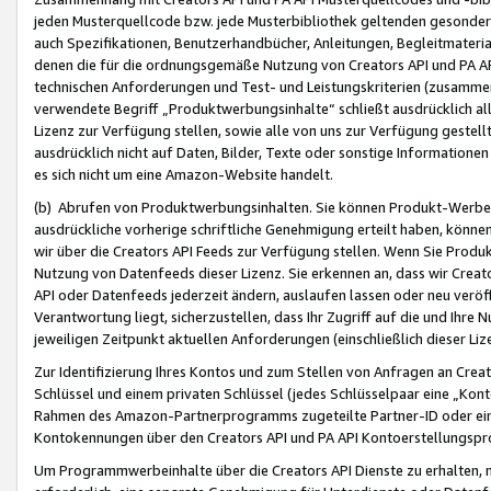
jeden Musterquellcode bzw. jede Musterbibliothek geltenden gesonder
auch Spezifikationen, Benutzerhandbücher, Anleitungen, Begleitmaterial
denen die für die ordnungsgemäße Nutzung von Creators API und PA A
technischen Anforderungen und Test- und Leistungskriterien (zusammen
verwendete Begriff „Produktwerbungsinhalte“ schließt ausdrücklich al
Lizenz zur Verfügung stellen, sowie alle von uns zur Verfügung gestel
ausdrücklich nicht auf Daten, Bilder, Texte oder sonstige Informatione
es sich nicht um eine Amazon-Website handelt.
(b) Abrufen von Produktwerbungsinhalten. Sie können Produkt-Werbein
ausdrückliche vorherige schriftliche Genehmigung erteilt haben, könn
wir über die Creators API Feeds zur Verfügung stellen. Wenn Sie Produk
Nutzung von Datenfeeds dieser Lizenz. Sie erkennen an, dass wir Creat
API oder Datenfeeds jederzeit ändern, auslaufen lassen oder neu veröffe
Verantwortung liegt, sicherzustellen, dass Ihr Zugriff auf die und Ihr
jeweiligen Zeitpunkt aktuellen Anforderungen (einschließlich dieser Liz
Zur Identifizierung Ihres Kontos und zum Stellen von Anfragen an Crea
Schlüssel und einem privaten Schlüssel (jedes Schlüsselpaar eine „Kon
Rahmen des Amazon-Partnerprogramms zugeteilte Partner-ID oder ein
Kontokennungen über den Creators API und PA API Kontoerstellungspro
Um Programmwerbeinhalte über die Creators API Dienste zu erhalten, m