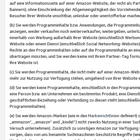
auf eine Informationsseite auf einer Amazon-Website, der nicht als Part
Bannern); ohne Einschränkung der Allgemeingültigkeit des Vorstehende
Besucher Ihrer Website unsichtbar, unlesbar oder unentzifferbar mache
(b) Sie werden Programminhalte bzw. Anwendungen, die Programminhalt
anzeigen, weder verkaufen noch weiterverkaufen, weitergeben, unterli
innerhalb von Werbung außerhalb Ihrer Website (einschließlich Werbun
Website oder einem Dienst (einschließlich Social Networking-Website
Rechte an den Programminhalten oder auf die Programminhalte an eine a
übertragen müssten, und Sie werden keine mit Ihrem Partner-Tag formati
Ihre Website ist.
(c) Sie werden Programminhalte, die nicht mehr auf einer Amazon-Websit
mehr zur Nutzung zur Verfügung stehen, umgehend von Ihrer Website e
(d) Sie werden keine Programminhalte, einschließlich in den Programmin
eine Person bzw. ein Unternehmen ein bestimmtes Produkt, eine Dienstle
geschäftlichen Beziehung oder Verbindung zu diesen steht (einschließli
Programminhalten).
(e) Sie werden Amazon-Marken (wie in den
Markenrichtlinien
definiert) 
„ammazon“, „amaozn“ und „kindel“) nicht zwecks Nutzung in einer Suc
Versuch unternehmen). Zusätzlich zu sonstigen Amazon zur Verfügung 
sorgen, dass von uns benannte Suchmaschinen Geschützte Begriffe (wie 