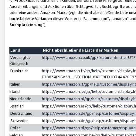
(c) Produktkäufe durch einen Kunden, der durch eine Anzeige auf eine 
Ausschreibungen und Auktionen über Schlagwörter, Suchbegriffe oder 
oder eine andere Amazon-Marke (vgl. die nicht abschließende Liste un
buchstabierte Varianten dieser Wörter (z. B. „ammazon“, „amaozn“ und „
Suchplatzierung
”);
Land
Nicht abschließende Liste der Marken
Vereinigtes
https://www.amazon.co.uk/gp/feature.html?ie=U
Königreich
Frankreich
https://www.amazon.fr/gp/help/customer/displa
E78834F9BA58__SECTION_64DE0ED1D744420E9
Italien
https://www.amazon.it/gp/help/customer/display
Irland
https://www.amazon.ie/gp/help/customer/displa
Niederlande
https://www.amazon.nl/gp/help/customer/display
Spanien
https://www.amazon.es/gp/help/customer/display
Deutschland
https://www.amazon.de/gp/help/customer/displa
Schweden
https://www.amazon.de/gp/help/customer/displa
Polen
https://www.amazon.pl/gp/help/customer/display
Belgien
https://www.amazon.com.be/gp/help/customer/d