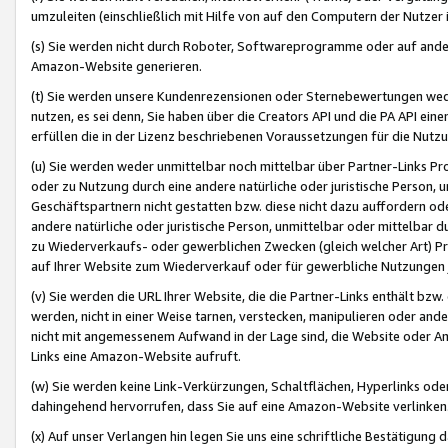
umzuleiten (einschließlich mit Hilfe von auf den Computern der Nutzer i
(s) Sie werden nicht durch Roboter, Softwareprogramme oder auf andere
Amazon-Website generieren.
(t) Sie werden unsere Kundenrezensionen oder Sternebewertungen wed
nutzen, es sei denn, Sie haben über die Creators API und die PA API e
erfüllen die in der Lizenz beschriebenen Voraussetzungen für die Nutzu
(u) Sie werden weder unmittelbar noch mittelbar über Partner-Links P
oder zu Nutzung durch eine andere natürliche oder juristische Person,
Geschäftspartnern nicht gestatten bzw. diese nicht dazu auffordern od
andere natürliche oder juristische Person, unmittelbar oder mittelbar
zu Wiederverkaufs- oder gewerblichen Zwecken (gleich welcher Art) 
auf Ihrer Website zum Wiederverkauf oder für gewerbliche Nutzungen 
(v) Sie werden die URL Ihrer Website, die die Partner-Links enthält b
werden, nicht in einer Weise tarnen, verstecken, manipulieren oder and
nicht mit angemessenem Aufwand in der Lage sind, die Website oder A
Links eine Amazon-Website aufruft.
(w) Sie werden keine Link-Verkürzungen, Schaltflächen, Hyperlinks ode
dahingehend hervorrufen, dass Sie auf eine Amazon-Website verlinken
(x) Auf unser Verlangen hin legen Sie uns eine schriftliche Bestätigung