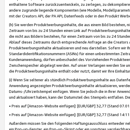
enthaltene Software zurückzuentwickeln, zu zerlegen, zu dekompilier
andere zugrunde liegende Komponenten (wie Modelle, Modellparameter
mit der Creators API, der PA API, Datenfeeds oder in den Produkt Werb
(h) Sie werden Produktwerbungsinhalte, die aus einem Bild bestehen, ni
Zeitraum von bis zu 24 Stunden einen Link auf Produktwerbungsinhalte
die nicht aus Bildern bestehen, für einen Zeitraum von bis zu 24 Stund
Ablauf dieses Zeitraums durch entsprechende Anfrage an die Creators 
Produktwerbungsinhalte aktualisieren und neu darstellen. Sofern wir Ih
Standardidentifikationsnummern (ASINs) für einen unbestimmten Zeitra
Kundenanwendung, dürfen unbeschadet des Vorstehenden Produktwerbu
Zwischenspeicher abgelegt werden. Auf unser Verlangen werden Sie un
die Produktwerbungsinhalte enthält oder nutzt, damit wir Ihre Einhalt
(i) Wenn Sie seltener als stündlich Produktwerbungsinhalte aus Datenfe
Anwendung angezeigten Produktwerbungsinhalte aktualisieren, werden 
Datums-/Uhrzeitstempel einfügen. Wenn Sie jedoch die in Ihrer Anwe
und aktualisiert haben, kann der Datumsteil des Stempels entfallen. Dies
• Preis auf [Amazon-Website einfügen]: [EUR/GBP] 32,77 (Stand 07.01.
• Preis auf [Amazon-Website einfügen]: [EUR/GBP] 32,77 (Stand 14:11 
Außerdem müssen Sie den folgenden Haftungsausschluss entweder neb
ein Pop-up-Fenster, ein Pop-up-Skript oder ein sonstiges vergleichba