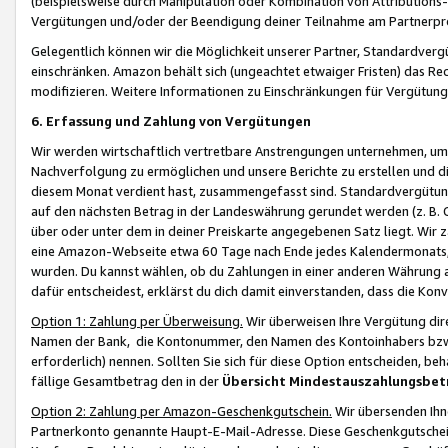
(beispielsweise durch Manipulation oder Kombination von Attributions-
Vergütungen und/oder der Beendigung deiner Teilnahme am Partnerp
Gelegentlich können wir die Möglichkeit unserer Partner, Standardv
einschränken. Amazon behält sich (ungeachtet etwaiger Fristen) das Re
modifizieren. Weitere Informationen zu Einschränkungen für Vergütung
6. Erfassung und Zahlung von Vergütungen
Wir werden wirtschaftlich vertretbare Anstrengungen unternehmen, um 
Nachverfolgung zu ermöglichen und unsere Berichte zu erstellen und di
diesem Monat verdient hast, zusammengefasst sind. Standardvergütung
auf den nächsten Betrag in der Landeswährung gerundet werden (z. B. C
über oder unter dem in deiner Preiskarte angegebenen Satz liegt. Wir
eine Amazon-Webseite etwa 60 Tage nach Ende jedes Kalendermonats, i
wurden. Du kannst wählen, ob du Zahlungen in einer anderen Währung
dafür entscheidest, erklärst du dich damit einverstanden, dass die K
Option 1: Zahlung per Überweisung.
Wir überweisen Ihre Vergütung dir
Namen der Bank, die Kontonummer, den Namen des Kontoinhabers bzw. a
erforderlich) nennen. Sollten Sie sich für diese Option entscheiden, be
fällige Gesamtbetrag den in der
Übersicht Mindestauszahlungsbet
Option 2: Zahlung per Amazon-Geschenkgutschein.
Wir übersenden Ihne
Partnerkonto genannte Haupt-E-Mail-Adresse. Diese Geschenkgutschei