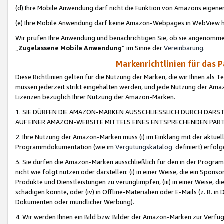
(d) Ihre Mobile Anwendung darf nicht die Funktion von Amazons eige
(e) Ihre Mobile Anwendung darf keine Amazon-Webpages in WebView 
Wir prüfen Ihre Anwendung und benachrichtigen Sie, ob sie angenomm
„
Zugelassene Mobile Anwendung
“ im Sinne der
Vereinbarung
.
Markenrichtlinien für das 
Diese Richtlinien gelten für die Nutzung der Marken, die wir Ihnen als 
müssen jederzeit strikt eingehalten werden, und jede Nutzung der Ama
Lizenzen bezüglich Ihrer Nutzung der Amazon-Marken.
1. SIE DÜRFEN DIE AMAZON-MARKEN AUSSCHLIESSLICH DURCH DARS
AUF EINER AMAZON-WEBSITE MITTELS EINES ENTSPRECHENDEN PART
2. Ihre Nutzung der Amazon-Marken muss (i) im Einklang mit der aktuells
Programmdokumentation (wie im
Vergütungskatalog
definiert) erfolg
3. Sie dürfen die Amazon-Marken ausschließlich für den in der Progr
nicht wie folgt nutzen oder darstellen: (i) in einer Weise, die ein Spo
Produkte und Dienstleistungen zu verunglimpfen, (iii) in einer Weise
schädigen könnte, oder (iv) in Offline-Materialien oder E-Mails (z. B.
Dokumenten oder mündlicher Werbung).
4. Wir werden Ihnen ein Bild bzw. Bilder der Amazon-Marken zur Verfüg