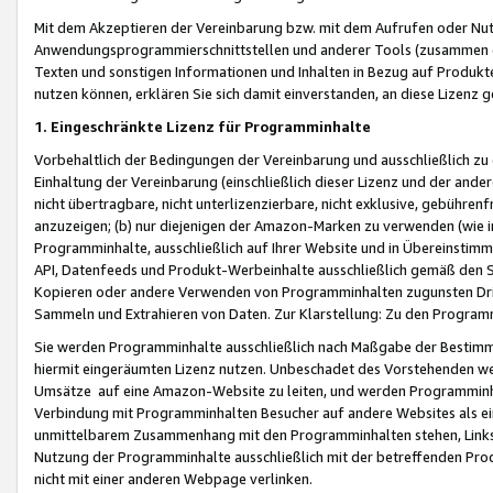
Mit dem Akzeptieren der Vereinbarung bzw. mit dem Aufrufen oder Nutz
Anwendungsprogrammierschnittstellen und anderer Tools (zusammen die
Texten und sonstigen Informationen und Inhalten in Bezug auf Produkte
nutzen können, erklären Sie sich damit einverstanden, an diese Lizenz 
1. Eingeschränkte Lizenz für Programminhalte
Vorbehaltlich der Bedingungen der Vereinbarung und ausschließlich z
Einhaltung der Vereinbarung (einschließlich dieser Lizenz und der ande
nicht übertragbare, nicht unterlizenzierbare, nicht exklusive, gebühren
anzuzeigen; (b) nur diejenigen der Amazon-Marken zu verwenden (wie in 
Programminhalte, ausschließlich auf Ihrer Website und in Übereinstimmu
API, Datenfeeds und Produkt-Werbeinhalte ausschließlich gemäß den Spe
Kopieren oder andere Verwenden von Programminhalten zugunsten Dri
Sammeln und Extrahieren von Daten. Zur Klarstellung: Zu den Program
Sie werden Programminhalte ausschließlich nach Maßgabe der Besti
hiermit eingeräumten Lizenz nutzen. Unbeschadet des Vorstehenden we
Umsätze auf eine Amazon-Website zu leiten, und werden Programminhal
Verbindung mit Programminhalten Besucher auf andere Websites als ein
unmittelbarem Zusammenhang mit den Programminhalten stehen, Links z
Nutzung der Programminhalte ausschließlich mit der betreffenden Pr
nicht mit einer anderen Webpage verlinken.