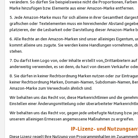
verändern. So dürfen Sie beispielsweise nicht die Proportionen, Farb
Marke hinzufügen bzw. Elemente aus einer Amazon-Marke entfernen.
5. Jede Amazon-Marke muss für sich alleine in ihrer Gesamtheit darge
grafischen oder Textelementen muss ein hinreichender Abstand gegebe
platzieren, der die Lesbarkeit oder Darstellung dieser Amazon-Marke b
6. Alle Rechte an den Amazon-Marken sind unser alleiniges Eigentum, 
kommt alleine uns zugute. Sie werden keine Handlungen vornehmen, 
stehen.
7. Du darfst kein Logo von, oder Inhalte erstellt von,
Drittanbietern au
anderweitig verwenden, es sei denn, du hast von diesem Verkäufer oder
8. Sie dürfen in keiner Rechtsordnung Marken nutzen oder zur Eintragu
keiner Rechtsordnung Marken, Domain-Namen, Subdomain-Namen, Benu
Amazon-Marke zum Verwechseln ähnlich sind.
Wir behalten uns das Recht vor, diese Markenrichtlinien und die gene
Einstellen einer Änderungsmitteilung oder überarbeiteter Markenricht
Wir behalten uns das Recht vor, gegen jede unbefugte Nutzung bzw. jede 
unserem alleinigen Ermessen angemessene Maßnahmen zu ergreifen.
IP-Lizenz- und Nutzungsan
Diese Lizenz regelt Ihre Nutzung von Programminhalten im Zusammen