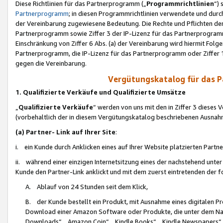
Diese Richtlinien für das Partnerprogramm („
Programmrichtlinien
“)
Partnerprogramm
; in diesen Programmrichtlinien verwendete und durch
der Vereinbarung zugewiesene Bedeutung. Die Rechte und Pflichten de
Partnerprogramm sowie Ziffer 3 der IP-Lizenz für das Partnerprogram
Einschränkung von Ziffer 6 Abs. (a) der Vereinbarung wird hiermit Fol
Partnerprogramm, die IP-Lizenz für das Partnerprogramm oder Ziffer 1
gegen die Vereinbarung.
Vergütungskatalog für das 
1. Qualifizierte Verkäufe und Qualifizierte Umsätze
„
Qualifizierte Verkäufe
“ werden von uns mit den in Ziffer 3 diese
(vorbehaltlich der in diesem Vergütungskatalog beschriebenen Ausnah
(a) Partner- Link auf Ihrer Site
:
i. ein Kunde durch Anklicken eines auf Ihrer Website platzierten Part
ii. während einer einzigen Internetsitzung eines der nachstehend unter (i)
Kunde den Partner-Link anklickt und mit dem zuerst eintretenden der f
A. Ablauf von 24 Stunden seit dem Klick,
B. der Kunde bestellt ein Produkt, mit Ausnahme eines digitalen P
Download einer Amazon Software oder Produkte, die unter dem N
Downloads“, „Amazon Coin“, „Kindle Books“, „Kindle Newspapers“, „