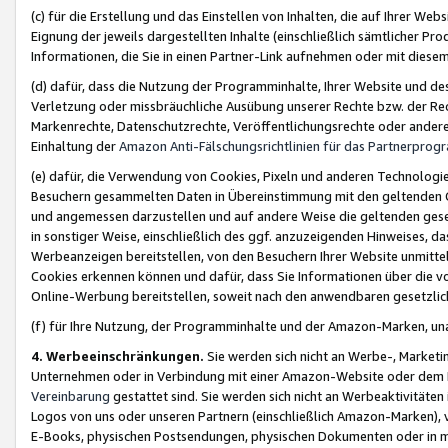
(c) für die Erstellung und das Einstellen von Inhalten, die auf Ihrer We
Eignung der jeweils dargestellten Inhalte (einschließlich sämtlicher 
Informationen, die Sie in einen Partner-Link aufnehmen oder mit diese
(d) dafür, dass die Nutzung der Programminhalte, Ihrer Website und des 
Verletzung oder missbräuchliche Ausübung unserer Rechte bzw. der Recht
Markenrechte, Datenschutzrechte, Veröffentlichungsrechte oder anderer
Einhaltung der
Amazon Anti-Fälschungsrichtlinien für das Partnerpro
(e) dafür, die Verwendung von Cookies, Pixeln und anderen Technologien
Besuchern gesammelten Daten in Übereinstimmung mit den geltenden Ge
und angemessen darzustellen und auf andere Weise die geltenden geset
in sonstiger Weise, einschließlich des ggf. anzuzeigenden Hinweises, d
Werbeanzeigen bereitstellen, von den Besuchern Ihrer Website unmitte
Cookies erkennen können und dafür, dass Sie Informationen über die v
Online-Werbung bereitstellen, soweit nach den anwendbaren gesetzlic
(f) für Ihre Nutzung, der Programminhalte und der Amazon-Marken, u
4. Werbeeinschränkungen.
Sie werden sich nicht an Werbe-, Market
Unternehmen oder in Verbindung mit einer Amazon-Website oder dem Pa
Vereinbarung
gestattet sind. Sie werden sich nicht an Werbeaktivitäten
Logos von uns oder unseren Partnern (einschließlich Amazon-Marken), 
E-Books, physischen Postsendungen, physischen Dokumenten oder in 