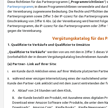
Diese Richtlinien für das Partnerprogramm („
Programmrichtlinien
“)
Partnerprogramm
; in diesen Programmrichtlinien verwendete und durch
der Vereinbarung zugewiesene Bedeutung. Die Rechte und Pflichten de
Partnerprogramm sowie Ziffer 3 der IP-Lizenz für das Partnerprogram
Einschränkung von Ziffer 6 Abs. (a) der Vereinbarung wird hiermit Fol
Partnerprogramm, die IP-Lizenz für das Partnerprogramm oder Ziffer 1
gegen die Vereinbarung.
Vergütungskatalog für das 
1. Qualifizierte Verkäufe und Qualifizierte Umsätze
„
Qualifizierte Verkäufe
“ werden von uns mit den in Ziffer 3 diese
(vorbehaltlich der in diesem Vergütungskatalog beschriebenen Ausnah
(a) Partner- Link auf Ihrer Site
:
i. ein Kunde durch Anklicken eines auf Ihrer Website platzierten Part
ii. während einer einzigen Internetsitzung eines der nachstehend unter (i)
Kunde den Partner-Link anklickt und mit dem zuerst eintretenden der f
A. Ablauf von 24 Stunden seit dem Klick,
B. der Kunde bestellt ein Produkt, mit Ausnahme eines digitalen P
Download einer Amazon Software oder Produkte, die unter dem N
Downloads“, „Amazon Coin“, „Kindle Books“, „Kindle Newspapers“, „