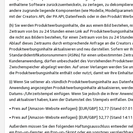
enthaltene Software zurückzuentwickeln, zu zerlegen, zu dekompilier
andere zugrunde liegende Komponenten (wie Modelle, Modellparameter
mit der Creators API, der PA API, Datenfeeds oder in den Produkt Werb
(h) Sie werden Produktwerbungsinhalte, die aus einem Bild bestehen, ni
Zeitraum von bis zu 24 Stunden einen Link auf Produktwerbungsinhalte
die nicht aus Bildern bestehen, für einen Zeitraum von bis zu 24 Stund
Ablauf dieses Zeitraums durch entsprechende Anfrage an die Creators 
Produktwerbungsinhalte aktualisieren und neu darstellen. Sofern wir Ih
Standardidentifikationsnummern (ASINs) für einen unbestimmten Zeitra
Kundenanwendung, dürfen unbeschadet des Vorstehenden Produktwerbu
Zwischenspeicher abgelegt werden. Auf unser Verlangen werden Sie un
die Produktwerbungsinhalte enthält oder nutzt, damit wir Ihre Einhalt
(i) Wenn Sie seltener als stündlich Produktwerbungsinhalte aus Datenfe
Anwendung angezeigten Produktwerbungsinhalte aktualisieren, werden 
Datums-/Uhrzeitstempel einfügen. Wenn Sie jedoch die in Ihrer Anwe
und aktualisiert haben, kann der Datumsteil des Stempels entfallen. Dies
• Preis auf [Amazon-Website einfügen]: [EUR/GBP] 32,77 (Stand 07.01.
• Preis auf [Amazon-Website einfügen]: [EUR/GBP] 32,77 (Stand 14:11 
Außerdem müssen Sie den folgenden Haftungsausschluss entweder neb
ein Pop-up-Fenster, ein Pop-up-Skript oder ein sonstiges vergleichba