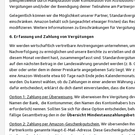
(beispielsweise durch Manipulation oder Kombination von Attributions-
Vergütungen und/oder der Beendigung deiner Teilnahme am Partnerp
Gelegentlich können wir die Möglichkeit unserer Partner, Standardv
einschränken. Amazon behält sich (ungeachtet etwaiger Fristen) das Re
modifizieren. Weitere Informationen zu Einschränkungen für Vergütung
6. Erfassung und Zahlung von Vergütungen
Wir werden wirtschaftlich vertretbare Anstrengungen unternehmen, um 
Nachverfolgung zu ermöglichen und unsere Berichte zu erstellen und di
diesem Monat verdient hast, zusammengefasst sind. Standardvergütung
auf den nächsten Betrag in der Landeswährung gerundet werden (z. B. C
über oder unter dem in deiner Preiskarte angegebenen Satz liegt. Wir
eine Amazon-Webseite etwa 60 Tage nach Ende jedes Kalendermonats, i
wurden. Du kannst wählen, ob du Zahlungen in einer anderen Währung
dafür entscheidest, erklärst du dich damit einverstanden, dass die K
Option 1: Zahlung per Überweisung.
Wir überweisen Ihre Vergütung dir
Namen der Bank, die Kontonummer, den Namen des Kontoinhabers bzw. a
erforderlich) nennen. Sollten Sie sich für diese Option entscheiden, be
fällige Gesamtbetrag den in der
Übersicht Mindestauszahlungsbet
Option 2: Zahlung per Amazon-Geschenkgutschein.
Wir übersenden Ihne
Partnerkonto genannte Haupt-E-Mail-Adresse. Diese Geschenkgutschei