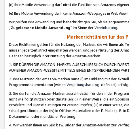
(d) Ihre Mobile Anwendung darf nicht die Funktion von Amazons eige
(e) Ihre Mobile Anwendung darf keine Amazon-Webpages in WebView 
Wir prüfen Ihre Anwendung und benachrichtigen Sie, ob sie angenomm
„
Zugelassene Mobile Anwendung
“ im Sinne der
Vereinbarung
.
Markenrichtlinien für das 
Diese Richtlinien gelten für die Nutzung der Marken, die wir Ihnen als 
müssen jederzeit strikt eingehalten werden, und jede Nutzung der Ama
Lizenzen bezüglich Ihrer Nutzung der Amazon-Marken.
1. SIE DÜRFEN DIE AMAZON-MARKEN AUSSCHLIESSLICH DURCH DARS
AUF EINER AMAZON-WEBSITE MITTELS EINES ENTSPRECHENDEN PART
2. Ihre Nutzung der Amazon-Marken muss (i) im Einklang mit der aktuells
Programmdokumentation (wie im
Vergütungskatalog
definiert) erfolg
3. Sie dürfen die Amazon-Marken ausschließlich für den in der Progr
nicht wie folgt nutzen oder darstellen: (i) in einer Weise, die ein Spo
Produkte und Dienstleistungen zu verunglimpfen, (iii) in einer Weise
schädigen könnte, oder (iv) in Offline-Materialien oder E-Mails (z. B.
Dokumenten oder mündlicher Werbung).
4. Wir werden Ihnen ein Bild bzw. Bilder der Amazon-Marken zur Verfüg