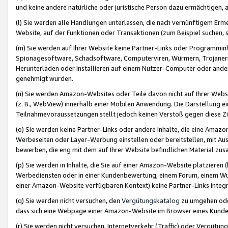
und keine andere natürliche oder juristische Person dazu ermächtigen, a
(l) Sie werden alle Handlungen unterlassen, die nach vernünftigem Erme
Website, auf der Funktionen oder Transaktionen (zum Beispiel suchen, s
(m) Sie werden auf Ihrer Website keine Partner-Links oder Programmin
Spionagesoftware, Schadsoftware, Computerviren, Würmern, Trojaner
Herunterladen oder Installieren auf einem Nutzer-Computer oder ande
genehmigt wurden.
(n) Sie werden Amazon-Websites oder Teile davon nicht auf Ihrer Websi
(z. B., WebView) innerhalb einer Mobilen Anwendung. Die Darstellung ein
Teilnahmevoraussetzungen stellt jedoch keinen Verstoß gegen diese Zif
(o) Sie werden keine Partner-Links oder andere Inhalte, die eine Am
Werbeseiten oder Layer-Werbung einstellen oder bereitstellen, mit Au
bewerben, die eng mit dem auf Ihrer Website befindlichen Material z
(p) Sie werden in Inhalte, die Sie auf einer Amazon-Website platzier
Werbediensten oder in einer Kundenbewertung, einem Forum, einem Wun
einer Amazon-Website verfügbaren Kontext) keine Partner-Links integr
(q) Sie werden nicht versuchen, den
Vergütungskatalog
zu umgehen oder
dass sich eine Webpage einer Amazon-Website im Browser eines Kunden 
(r) Sie werden nicht versuchen, Internetverkehr (Traffic) oder Vergü