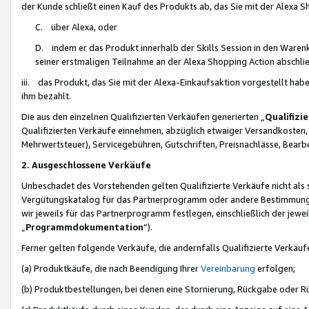
der Kunde schließt einen Kauf des Produkts ab, das Sie mit der Alexa 
C. über Alexa, oder
D. indem er das Produkt innerhalb der Skills Session in den Waren
seiner erstmaligen Teilnahme an der Alexa Shopping Action abschlie
iii. das Produkt, das Sie mit der Alexa-Einkaufsaktion vorgestellt ha
ihm bezahlt.
Die aus den einzelnen Qualifizierten Verkäufen generierten „
Qualifizi
Qualifizierten Verkäufe einnehmen, abzüglich etwaiger Versandkosten
Mehrwertsteuer), Servicegebühren, Gutschriften, Preisnachlässe, Bear
2. Ausgeschlossene Verkäufe
Unbeschadet des Vorstehenden gelten Qualifizierte Verkäufe nicht als
Vergütungskatalog für das Partnerprogramm oder andere Bestimmungen,
wir jeweils für das Partnerprogramm festlegen, einschließlich der jewe
„
Programmdokumentation
“).
Ferner gelten folgende Verkäufe, die andernfalls Qualifizierte Verkä
(a) Produktkäufe, die nach Beendigung Ihrer
Vereinbarung
erfolgen;
(b) Produktbestellungen, bei denen eine Stornierung, Rückgabe oder R