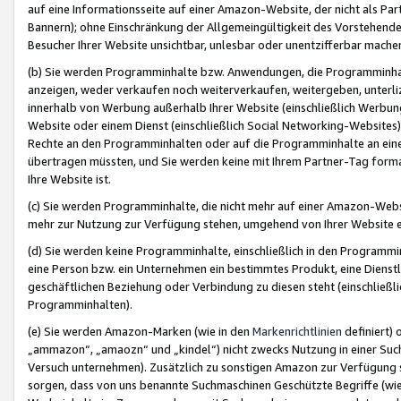
auf eine Informationsseite auf einer Amazon-Website, der nicht als Part
Bannern); ohne Einschränkung der Allgemeingültigkeit des Vorstehende
Besucher Ihrer Website unsichtbar, unlesbar oder unentzifferbar mache
(b) Sie werden Programminhalte bzw. Anwendungen, die Programminhalt
anzeigen, weder verkaufen noch weiterverkaufen, weitergeben, unterli
innerhalb von Werbung außerhalb Ihrer Website (einschließlich Werbun
Website oder einem Dienst (einschließlich Social Networking-Website
Rechte an den Programminhalten oder auf die Programminhalte an eine a
übertragen müssten, und Sie werden keine mit Ihrem Partner-Tag formati
Ihre Website ist.
(c) Sie werden Programminhalte, die nicht mehr auf einer Amazon-Websit
mehr zur Nutzung zur Verfügung stehen, umgehend von Ihrer Website e
(d) Sie werden keine Programminhalte, einschließlich in den Programmin
eine Person bzw. ein Unternehmen ein bestimmtes Produkt, eine Dienstle
geschäftlichen Beziehung oder Verbindung zu diesen steht (einschließli
Programminhalten).
(e) Sie werden Amazon-Marken (wie in den
Markenrichtlinien
definiert) 
„ammazon“, „amaozn“ und „kindel“) nicht zwecks Nutzung in einer Suc
Versuch unternehmen). Zusätzlich zu sonstigen Amazon zur Verfügung 
sorgen, dass von uns benannte Suchmaschinen Geschützte Begriffe (wie 