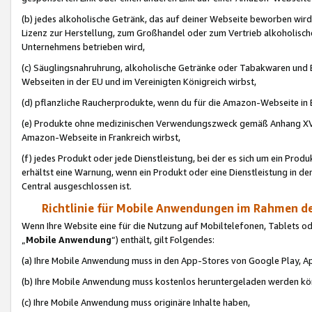
(b) jedes alkoholische Getränk, das auf deiner Webseite beworben wird
Lizenz zur Herstellung, zum Großhandel oder zum Vertrieb alkoholisch
Unternehmens betrieben wird,
(c) Säuglingsnahruhrung, alkoholische Getränke oder Tabakwaren und E
Webseiten in der EU und im Vereinigten Königreich wirbst,
(d) pflanzliche Raucherprodukte, wenn du für die Amazon-Webseite in B
(e) Produkte ohne medizinischen Verwendungszweck gemäß Anhang XVI 
Amazon-Webseite in Frankreich wirbst,
(f) jedes Produkt oder jede Dienstleistung, bei der es sich um ein Prod
erhältst eine Warnung, wenn ein Produkt oder eine Dienstleistung in de
Central ausgeschlossen ist.
Richtlinie für Mobile Anwendungen im Rahmen de
Wenn Ihre Website eine für die Nutzung auf Mobiltelefonen, Tablets 
„
Mobile Anwendung
“) enthält, gilt Folgendes:
(a) Ihre Mobile Anwendung muss in den App-Stores von Google Play, A
(b) Ihre Mobile Anwendung muss kostenlos heruntergeladen werden könn
(c) Ihre Mobile Anwendung muss originäre Inhalte haben,