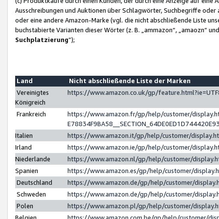
(c) Produktkäufe durch einen Kunden, der durch eine Anzeige auf eine 
Ausschreibungen und Auktionen über Schlagwörter, Suchbegriffe oder 
oder eine andere Amazon-Marke (vgl. die nicht abschließende Liste un
buchstabierte Varianten dieser Wörter (z. B. „ammazon“, „amaozn“ und „
Suchplatzierung
”);
Land
Nicht abschließende Liste der Marken
Vereinigtes
https://www.amazon.co.uk/gp/feature.html?ie=U
Königreich
Frankreich
https://www.amazon.fr/gp/help/customer/displa
E78834F9BA58__SECTION_64DE0ED1D744420E9
Italien
https://www.amazon.it/gp/help/customer/display
Irland
https://www.amazon.ie/gp/help/customer/displa
Niederlande
https://www.amazon.nl/gp/help/customer/display
Spanien
https://www.amazon.es/gp/help/customer/display
Deutschland
https://www.amazon.de/gp/help/customer/displa
Schweden
https://www.amazon.de/gp/help/customer/displa
Polen
https://www.amazon.pl/gp/help/customer/display
Belgien
https://www.amazon.com.be/gp/help/customer/d