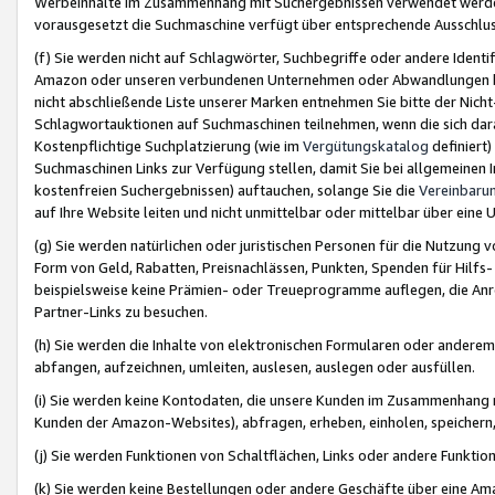
Werbeinhalte im Zusammenhang mit Suchergebnissen verwendet werden,
vorausgesetzt die Suchmaschine verfügt über entsprechende Ausschlu
(f) Sie werden nicht auf Schlagwörter, Suchbegriffe oder andere Ident
Amazon oder unseren verbundenen Unternehmen oder Abwandlungen bzw
nicht abschließende Liste unserer Marken entnehmen Sie bitte der Nich
Schlagwortauktionen auf Suchmaschinen teilnehmen, wenn die sich da
Kostenpflichtige Suchplatzierung (wie im
Vergütungskatalog
definiert
Suchmaschinen Links zur Verfügung stellen, damit Sie bei allgemeinen I
kostenfreien Suchergebnissen) auftauchen, solange Sie die
Vereinbaru
auf Ihre Website leiten und nicht unmittelbar oder mittelbar über eine
(g) Sie werden natürlichen oder juristischen Personen für die Nutzung 
Form von Geld, Rabatten, Preisnachlässen, Punkten, Spenden für Hilfs
beispielsweise keine Prämien- oder Treueprogramme auflegen, die Anrei
Partner-Links zu besuchen.
(h) Sie werden die Inhalte von elektronischen Formularen oder anderem M
abfangen, aufzeichnen, umleiten, auslesen, auslegen oder ausfüllen.
(i) Sie werden keine Kontodaten, die unsere Kunden im Zusammenhang 
Kunden der Amazon-Websites), abfragen, erheben, einholen, speichern,
(j) Sie werden Funktionen von Schaltflächen, Links oder andere Funkti
(k) Sie werden keine Bestellungen oder andere Geschäfte über eine Ama