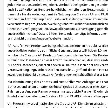
jeden Musterquellcode bzw. jede Musterbibliothek geltenden gesonder
auch Spezifikationen, Benutzerhandbücher, Anleitungen, Begleitmaterial
denen die für die ordnungsgemäße Nutzung von Creators API und PA A
technischen Anforderungen und Test- und Leistungskriterien (zusammen
verwendete Begriff „Produktwerbungsinhalte“ schließt ausdrücklich al
Lizenz zur Verfügung stellen, sowie alle von uns zur Verfügung gestel
ausdrücklich nicht auf Daten, Bilder, Texte oder sonstige Informatione
es sich nicht um eine Amazon-Website handelt.
(b) Abrufen von Produktwerbungsinhalten. Sie können Produkt-Werbein
ausdrückliche vorherige schriftliche Genehmigung erteilt haben, könn
wir über die Creators API Feeds zur Verfügung stellen. Wenn Sie Produk
Nutzung von Datenfeeds dieser Lizenz. Sie erkennen an, dass wir Creat
API oder Datenfeeds jederzeit ändern, auslaufen lassen oder neu veröffe
Verantwortung liegt, sicherzustellen, dass Ihr Zugriff auf die und Ihr
jeweiligen Zeitpunkt aktuellen Anforderungen (einschließlich dieser Liz
Zur Identifizierung Ihres Kontos und zum Stellen von Anfragen an Crea
Schlüssel und einem privaten Schlüssel (jedes Schlüsselpaar eine „Kon
Rahmen des Amazon-Partnerprogramms zugeteilte Partner-ID oder ein
Kontokennungen über den Creators API und PA API Kontoerstellungspro
Um Programmwerbeinhalte über die Creators API Dienste zu erhalten, m