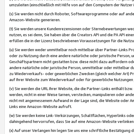
umzuleiten (einschließlich mit Hilfe von auf den Computern der Nutzer i
(s) Sie werden nicht durch Roboter, Softwareprogramme oder auf andere
Amazon-Website generieren.
(t) Sie werden unsere Kundenrezensionen oder Sternebewertungen wed
nutzen, es sei denn, Sie haben über die Creators API und die PA API e
erfüllen die in der Lizenz beschriebenen Voraussetzungen für die Nutzu
(u) Sie werden weder unmittelbar noch mittelbar über Partner-Links P
oder zu Nutzung durch eine andere natürliche oder juristische Person,
Geschäftspartnern nicht gestatten bzw. diese nicht dazu auffordern od
andere natürliche oder juristische Person, unmittelbar oder mittelbar
zu Wiederverkaufs- oder gewerblichen Zwecken (gleich welcher Art) 
auf Ihrer Website zum Wiederverkauf oder für gewerbliche Nutzungen 
(v) Sie werden die URL Ihrer Website, die die Partner-Links enthält b
werden, nicht in einer Weise tarnen, verstecken, manipulieren oder and
nicht mit angemessenem Aufwand in der Lage sind, die Website oder A
Links eine Amazon-Website aufruft.
(w) Sie werden keine Link-Verkürzungen, Schaltflächen, Hyperlinks ode
dahingehend hervorrufen, dass Sie auf eine Amazon-Website verlinken
(x) Auf unser Verlangen hin legen Sie uns eine schriftliche Bestätigung