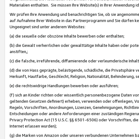
Materialien enthalten. Sie müssen Ihre Website(s) in Ihrer Anwendung ide
Wir prüfen Ihre Anwendung und benachrichtigen Sie, ob sie angenommen
auf Aufnahme Ihrer Website in das Partnerprogramm und Sie dürfen kei
Ungeeignet sind unter anderem Websites:
(a) die sexuelle oder obszöne Inhalte bewerben oder enthalten;
(b) die Gewalt verherrlichen oder gewalttätige Inhalte haben oder pot
anstiften,;
(c) die falsche, irreführende, diffamierende oder verleumderische Inha
(d) die von Hass geprägte, belästigende, schädliche, die Privatsphäre v
Herkunft, Hautfarbe, Geschlecht, Religion, Nationalität, Behinderung, 
(e) die rechtswidrige Handlungen bewerben oder ausführen;
(f) sich an Kinder richten oder wissentlich personenbezogene Daten vo
geltenden Gesetzen definiert) erheben, verwenden oder offenlegen, Vo
Regeln, Vorschriften, Anordnungen, Lizenzen, Genehmigungen, Richtlini
Entscheidungen oder andere Anforderungen einer zuständigen Regierung
Privacy Protection Act (15 U.S.C. §§ 6501-6506) oder Vorschriften, di
Internet erlassen wurden);
(g) die Marken von Amazon oder unseren verbundenen Unternehmen b