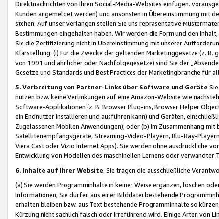
Direktnachrichten von Ihren Social-Media-Websites einfügen. vorausg
Kunden angemeldet werden) und ansonsten in Übereinstimmung mit der
stehen. Auf unser Verlangen stellen Sie uns repräsentative Mustermater
Bestimmungen eingehalten haben. Wir werden die Form und den Inhalt, di
Sie die Zertifizierung nicht in Übereinstimmung mit unserer Aufforderu
Klarstellung: (i) Für die Zwecke der geltenden Marketinggesetze (z. 
von 1991 und ähnlicher oder Nachfolgegesetze) sind Sie der „Absender“ j
Gesetze und Standards und Best Practices der Marketingbranche für 
5. Verbreitung von Partner-Links über Software und Geräte
Sie
nutzen bzw. keine Verlinkungen auf eine Amazon-Website wie nachsteh
Software-Applikationen (z. B. Browser Plug-ins, Browser Helper Objec
ein Endnutzer installieren und ausführen kann) und Geräten, einschlie
Zugelassenen Mobilen Anwendungen); oder (b) im Zusammenhang mit bzw.
Satellitenempfangsgeräte, Streaming-Video-Playern, Blu-Ray-Playern 
Viera Cast oder Vizio Internet Apps). Sie werden ohne ausdrückliche v
Entwicklung von Modellen des maschinellen Lernens oder verwandter 
6. Inhalte auf Ihrer Website
. Sie tragen die ausschließliche Verantwo
(a) Sie werden Programminhalte in keiner Weise ergänzen, löschen oder
Informationen; Sie dürfen aus einer Bilddatei bestehende Programminhal
erhalten bleiben bzw. aus Text bestehende Programminhalte so kürzen, 
Kürzung nicht sachlich falsch oder irreführend wird. Einige Arten von L