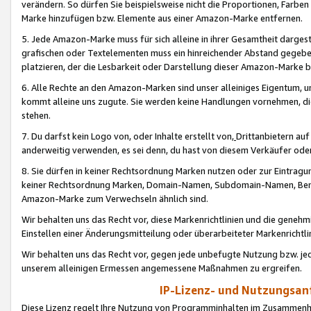
verändern. So dürfen Sie beispielsweise nicht die Proportionen, Farb
Marke hinzufügen bzw. Elemente aus einer Amazon-Marke entfernen.
5. Jede Amazon-Marke muss für sich alleine in ihrer Gesamtheit darge
grafischen oder Textelementen muss ein hinreichender Abstand gegebe
platzieren, der die Lesbarkeit oder Darstellung dieser Amazon-Marke b
6. Alle Rechte an den Amazon-Marken sind unser alleiniges Eigentum, 
kommt alleine uns zugute. Sie werden keine Handlungen vornehmen, 
stehen.
7. Du darfst kein Logo von, oder Inhalte erstellt von,
Drittanbietern au
anderweitig verwenden, es sei denn, du hast von diesem Verkäufer oder
8. Sie dürfen in keiner Rechtsordnung Marken nutzen oder zur Eintragu
keiner Rechtsordnung Marken, Domain-Namen, Subdomain-Namen, Benu
Amazon-Marke zum Verwechseln ähnlich sind.
Wir behalten uns das Recht vor, diese Markenrichtlinien und die gene
Einstellen einer Änderungsmitteilung oder überarbeiteter Markenricht
Wir behalten uns das Recht vor, gegen jede unbefugte Nutzung bzw. jede 
unserem alleinigen Ermessen angemessene Maßnahmen zu ergreifen.
IP-Lizenz- und Nutzungsan
Diese Lizenz regelt Ihre Nutzung von Programminhalten im Zusammen