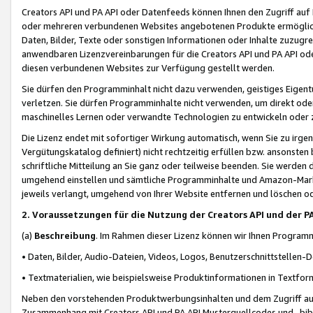
Creators API und PA API oder Datenfeeds können Ihnen den Zugriff auf D
oder mehreren verbundenen Websites angebotenen Produkte ermögliche
Daten, Bilder, Texte oder sonstigen Informationen oder Inhalte zuzugre
anwendbaren Lizenzvereinbarungen für die Creators API und PA API od
diesen verbundenen Websites zur Verfügung gestellt werden.
Sie dürfen den Programminhalt nicht dazu verwenden, geistiges Eigent
verletzen. Sie dürfen Programminhalte nicht verwenden, um direkt ode
maschinelles Lernen oder verwandte Technologien zu entwickeln oder zu
Die Lizenz endet mit sofortiger Wirkung automatisch, wenn Sie zu irg
Vergütungskatalog definiert) nicht rechtzeitig erfüllen bzw. ansonsten
schriftliche Mitteilung an Sie ganz oder teilweise beenden. Sie werden
umgehend einstellen und sämtliche Programminhalte und Amazon-Marke
jeweils verlangt, umgehend von Ihrer Website entfernen und löschen od
2. Voraussetzungen für die Nutzung der Creators API und der P
(a)
Beschreibung
. Im Rahmen dieser Lizenz können wir Ihnen Programmi
• Daten, Bilder, Audio-Dateien, Videos, Logos, Benutzerschnittstellen-
• Textmaterialien, wie beispielsweise Produktinformationen in Textfor
Neben den vorstehenden Produktwerbungsinhalten und dem Zugriff auf 
Zusammenhang mit Creators API und PA API Musterquellcodes und -bibli