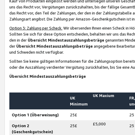
Kauf von Produkten eingelöst werden und unterliegen unseren Geschäf
uns das Recht vor, Vergütungen zurückzuhalten, bis der fällige Gesamt
das Recht vor, den Teil der Zahlungen, der den in der Zahlungstabelle 
Zahlungsart angibst. Die Zahlung per Amazon-Geschenkgutschein ist in
Option 3: Zahlung per Scheck.
Wir übersenden Ihnen einen Scheck in Höh
Sollten Sie sich für diese Option entscheiden, behalten wir uns das Rec
den in der
Übersicht Mindestauszahlungsbeträge
genannten Mindest
der
Übersicht Mindestauszahlungsbeträge
angegebene Bearbeitung
und Schweden nicht verfügbar.
Sollten Sie keine gültigen Informationen für die Zahlungsoption bereit
oder die Auszahlung verdienter Vergütung zurückhalten, bis Sie eine A
Übersicht Mindestauszahlungsbeträge
UK Maxium
UK
FR,
Minimum
un
Option 1 (Überweisung)
25£
25
£5,000
Option 2
25£
25
(Geschenkgutschein)