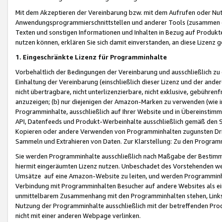
Mit dem Akzeptieren der Vereinbarung bzw. mit dem Aufrufen oder Nutz
Anwendungsprogrammierschnittstellen und anderer Tools (zusammen die
Texten und sonstigen Informationen und Inhalten in Bezug auf Produkte
nutzen können, erklären Sie sich damit einverstanden, an diese Lizenz 
1. Eingeschränkte Lizenz für Programminhalte
Vorbehaltlich der Bedingungen der Vereinbarung und ausschließlich z
Einhaltung der Vereinbarung (einschließlich dieser Lizenz und der ande
nicht übertragbare, nicht unterlizenzierbare, nicht exklusive, gebühren
anzuzeigen; (b) nur diejenigen der Amazon-Marken zu verwenden (wie in 
Programminhalte, ausschließlich auf Ihrer Website und in Übereinstimmu
API, Datenfeeds und Produkt-Werbeinhalte ausschließlich gemäß den Spe
Kopieren oder andere Verwenden von Programminhalten zugunsten Dri
Sammeln und Extrahieren von Daten. Zur Klarstellung: Zu den Program
Sie werden Programminhalte ausschließlich nach Maßgabe der Besti
hiermit eingeräumten Lizenz nutzen. Unbeschadet des Vorstehenden we
Umsätze auf eine Amazon-Website zu leiten, und werden Programminhal
Verbindung mit Programminhalten Besucher auf andere Websites als ein
unmittelbarem Zusammenhang mit den Programminhalten stehen, Links z
Nutzung der Programminhalte ausschließlich mit der betreffenden Pr
nicht mit einer anderen Webpage verlinken.