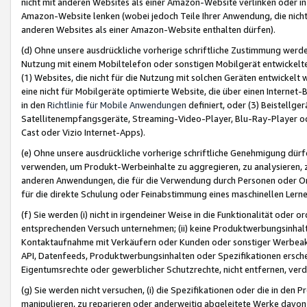
nicht mit anderen Websites als einer Amazon-Website verlinken oder i
Amazon-Website lenken (wobei jedoch Teile Ihrer Anwendung, die nich
anderen Websites als einer Amazon-Website enthalten dürfen).
(d) Ohne unsere ausdrückliche vorherige schriftliche Zustimmung werd
Nutzung mit einem Mobiltelefon oder sonstigen Mobilgerät entwickelt
(1) Websites, die nicht für die Nutzung mit solchen Geräten entwickelt
eine nicht für Mobilgeräte optimierte Website, die über einen Interne
in den
Richtlinie für Mobile Anwendungen
definiert, oder (3) Beistellge
Satellitenempfangsgeräte, Streaming-Video-Player, Blu-Ray-Player ode
Cast oder Vizio Internet-Apps).
(e) Ohne unsere ausdrückliche vorherige schriftliche Genehmigung dürfe
verwenden, um Produkt-Werbeinhalte zu aggregieren, zu analysieren, 
anderen Anwendungen, die für die Verwendung durch Personen oder Or
für die direkte Schulung oder Feinabstimmung eines maschinellen Lern
(f) Sie werden (i) nicht in irgendeiner Weise in die Funktionalität ode
entsprechenden Versuch unternehmen; (ii) keine Produktwerbungsinha
Kontaktaufnahme mit Verkäufern oder Kunden oder sonstiger Werbeaktiv
API, Datenfeeds, Produktwerbungsinhalten oder Spezifikationen erschei
Eigentumsrechte oder gewerblicher Schutzrechte, nicht entfernen, verd
(g) Sie werden nicht versuchen, (i) die Spezifikationen oder die in de
manipulieren, zu reparieren oder anderweitig abgeleitete Werke davon z