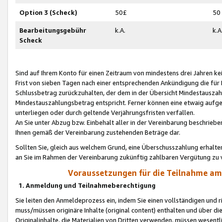
Option 3 (Scheck)
50£
50
Bearbeitungsgebühr
k.A.
k.A
Scheck
Sind auf Ihrem Konto für einen Zeitraum von mindestens drei Jahren kein
Frist von sieben Tagen nach einer entsprechenden Ankündigung die für
Schlussbetrag zurückzuhalten, der dem in der Übersicht Mindestausz
Mindestauszahlungsbetrag entspricht. Ferner können eine etwaig aufg
unterliegen oder durch geltende Verjährungsfristen verfallen.
An Sie unter Abzug bzw. Einbehalt aller in der Vereinbarung beschrieb
Ihnen gemäß der Vereinbarung zustehenden Beträge dar.
Sollten Sie, gleich aus welchem Grund, eine Überschusszahlung erhalte
an Sie im Rahmen der Vereinbarung zukünftig zahlbaren Vergütung zu 
Voraussetzungen für die Teilnahme a
1. Anmeldung und Teilnahmeberechtigung
Sie leiten den Anmeldeprozess ein, indem Sie einen vollständigen und 
muss/müssen originäre Inhalte (original content) enthalten und über d
Originalinhalte, die Materialien von Dritten verwenden, müssen wese