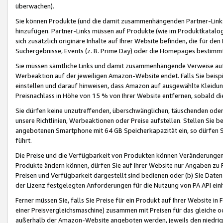
überwachen).
Sie können Produkte (und die damit zusammenhängenden Partner-Links)
hinzufügen. Partner-Links müssen auf Produkte (wie im Produktkatalog de
sich zusätzlich originäre Inhalte auf Ihrer Website befinden, die für 
Suchergebnisse, Events (z. B. Prime Day) oder die Homepages bestimmte
Sie müssen sämtliche Links und damit zusammenhängende Verweise auf z
Werbeaktion auf der jeweiligen Amazon-Website endet. Falls Sie beisp
einstellen und darauf hinweisen, dass Amazon auf ausgewählte Kleidun
Preisnachlass in Höhe von 15 % von Ihrer Website entfernen, sobald di
Sie dürfen keine unzutreffenden, überschwänglichen, täuschenden od
unsere Richtlinien, Werbeaktionen oder Preise aufstellen. Stellen Sie 
angebotenen Smartphone mit 64 GB Speicherkapazität ein, so dürfen S
führt.
Die Preise und die Verfügbarkeit von Produkten können Veränderungen 
Produkte ändern können, dürfen Sie auf Ihrer Website nur Angaben zu P
Preisen und Verfügbarkeit dargestellt sind bedienen oder (b) Sie Daten
der Lizenz festgelegten Anforderungen für die Nutzung von PA API einh
Ferner müssen Sie, falls Sie Preise für ein Produkt auf Ihrer Website in 
einer Preisvergleichsmaschine) zusammen mit Preisen für das gleiche o
außerhalb der Amazon-Website angeboten werden, jeweils den niedrigst