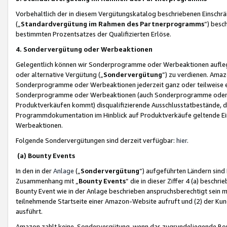
Vorbehaltlich der in diesem Vergütungskatalog beschriebenen Einschr
(„
Standardvergütung im Rahmen des Partnerprogramms
“) besc
bestimmten Prozentsatzes der Qualifizierten Erlöse.
4. Sondervergütung oder Werbeaktionen
Gelegentlich können wir Sonderprogramme oder Werbeaktionen auflegen,
oder alternative Vergütung („
Sondervergütung
”) zu verdienen. Amazo
Sonderprogramme oder Werbeaktionen jederzeit ganz oder teilweise einz
Sonderprogramme oder Werbeaktionen (auch Sonderprogramme oder We
Produktverkäufen kommt) disqualifizierende Ausschlusstatbestände, di
Programmdokumentation im Hinblick auf Produktverkäufe geltende E
Werbeaktionen.
Folgende Sondervergütungen sind derzeit verfügbar:
hier
.
(a) Bounty Events
In den in der
Anlage
(„
Sondervergütung
“) aufgeführten Ländern sind
Zusammenhang mit „
Bounty Events
“ die in dieser Ziffer 4 (a) besch
Bounty Event wie in der Anlage beschrieben anspruchsberechtigt sein mu
teilnehmende Startseite einer Amazon-Website aufruft und (2) der Kun
ausführt.
Amazon zahlt keine Sondervergütung, wenn das zugrundeliegende Boun