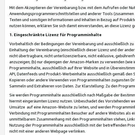
Mit dem Akzeptieren der Vereinbarung bzw. mit dem Aufrufen oder Nutz
Anwendungsprogrammierschnittstellen und anderer Tools (zusammen die
Texten und sonstigen Informationen und Inhalten in Bezug auf Produkte
nutzen können, erklären Sie sich damit einverstanden, an diese Lizenz 
1. Eingeschränkte Lizenz für Programminhalte
Vorbehaltlich der Bedingungen der Vereinbarung und ausschließlich z
Einhaltung der Vereinbarung (einschließlich dieser Lizenz und der ande
nicht übertragbare, nicht unterlizenzierbare, nicht exklusive, gebühren
anzuzeigen; (b) nur diejenigen der Amazon-Marken zu verwenden (wie in 
Programminhalte, ausschließlich auf Ihrer Website und in Übereinstimmu
API, Datenfeeds und Produkt-Werbeinhalte ausschließlich gemäß den Spe
Kopieren oder andere Verwenden von Programminhalten zugunsten Dri
Sammeln und Extrahieren von Daten. Zur Klarstellung: Zu den Program
Sie werden Programminhalte ausschließlich nach Maßgabe der Besti
hiermit eingeräumten Lizenz nutzen. Unbeschadet des Vorstehenden we
Umsätze auf eine Amazon-Website zu leiten, und werden Programminhal
Verbindung mit Programminhalten Besucher auf andere Websites als ein
unmittelbarem Zusammenhang mit den Programminhalten stehen, Links z
Nutzung der Programminhalte ausschließlich mit der betreffenden Pr
nicht mit einer anderen Webpage verlinken.