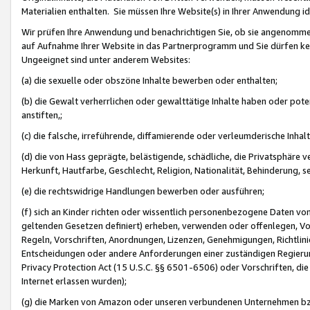
Materialien enthalten. Sie müssen Ihre Website(s) in Ihrer Anwendung ide
Wir prüfen Ihre Anwendung und benachrichtigen Sie, ob sie angenommen
auf Aufnahme Ihrer Website in das Partnerprogramm und Sie dürfen kei
Ungeeignet sind unter anderem Websites:
(a) die sexuelle oder obszöne Inhalte bewerben oder enthalten;
(b) die Gewalt verherrlichen oder gewalttätige Inhalte haben oder pot
anstiften,;
(c) die falsche, irreführende, diffamierende oder verleumderische Inha
(d) die von Hass geprägte, belästigende, schädliche, die Privatsphäre v
Herkunft, Hautfarbe, Geschlecht, Religion, Nationalität, Behinderung, 
(e) die rechtswidrige Handlungen bewerben oder ausführen;
(f) sich an Kinder richten oder wissentlich personenbezogene Daten vo
geltenden Gesetzen definiert) erheben, verwenden oder offenlegen, Vo
Regeln, Vorschriften, Anordnungen, Lizenzen, Genehmigungen, Richtlini
Entscheidungen oder andere Anforderungen einer zuständigen Regierung
Privacy Protection Act (15 U.S.C. §§ 6501-6506) oder Vorschriften, di
Internet erlassen wurden);
(g) die Marken von Amazon oder unseren verbundenen Unternehmen b