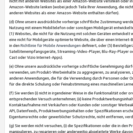
nicht mit anderen Websites als einer Amazon-Website verlinken oder i
Amazon-Website lenken (wobei jedoch Teile Ihrer Anwendung, die nich
anderen Websites als einer Amazon-Website enthalten dürfen).
(d) Ohne unsere ausdrückliche vorherige schriftliche Zustimmung werd
Nutzung mit einem Mobiltelefon oder sonstigen Mobilgerät entwickelt
(1) Websites, die nicht für die Nutzung mit solchen Geräten entwickelt
eine nicht für Mobilgeräte optimierte Website, die über einen Interne
in den
Richtlinie für Mobile Anwendungen
definiert, oder (3) Beistellge
Satellitenempfangsgeräte, Streaming-Video-Player, Blu-Ray-Player ode
Cast oder Vizio Internet-Apps).
(e) Ohne unsere ausdrückliche vorherige schriftliche Genehmigung dürfe
verwenden, um Produkt-Werbeinhalte zu aggregieren, zu analysieren, 
anderen Anwendungen, die für die Verwendung durch Personen oder Or
für die direkte Schulung oder Feinabstimmung eines maschinellen Lern
(f) Sie werden (i) nicht in irgendeiner Weise in die Funktionalität ode
entsprechenden Versuch unternehmen; (ii) keine Produktwerbungsinha
Kontaktaufnahme mit Verkäufern oder Kunden oder sonstiger Werbeaktiv
API, Datenfeeds, Produktwerbungsinhalten oder Spezifikationen erschei
Eigentumsrechte oder gewerblicher Schutzrechte, nicht entfernen, verd
(g) Sie werden nicht versuchen, (i) die Spezifikationen oder die in de
manipulieren, zu reparieren oder anderweitig abgeleitete Werke davon z