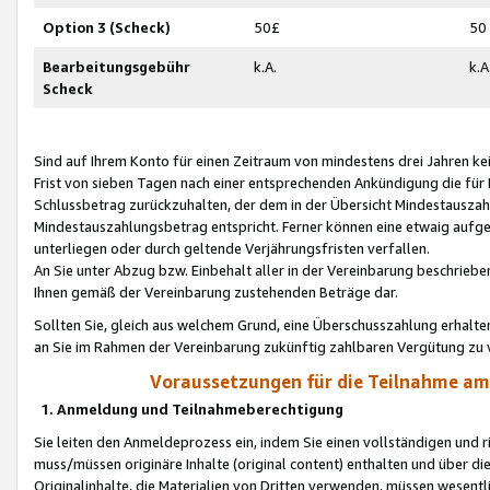
Option 3 (Scheck)
50£
50
Bearbeitungsgebühr
k.A.
k.A
Scheck
Sind auf Ihrem Konto für einen Zeitraum von mindestens drei Jahren kein
Frist von sieben Tagen nach einer entsprechenden Ankündigung die für
Schlussbetrag zurückzuhalten, der dem in der Übersicht Mindestausz
Mindestauszahlungsbetrag entspricht. Ferner können eine etwaig aufg
unterliegen oder durch geltende Verjährungsfristen verfallen.
An Sie unter Abzug bzw. Einbehalt aller in der Vereinbarung beschrieb
Ihnen gemäß der Vereinbarung zustehenden Beträge dar.
Sollten Sie, gleich aus welchem Grund, eine Überschusszahlung erhalte
an Sie im Rahmen der Vereinbarung zukünftig zahlbaren Vergütung zu 
Voraussetzungen für die Teilnahme a
1. Anmeldung und Teilnahmeberechtigung
Sie leiten den Anmeldeprozess ein, indem Sie einen vollständigen und 
muss/müssen originäre Inhalte (original content) enthalten und über d
Originalinhalte, die Materialien von Dritten verwenden, müssen wese