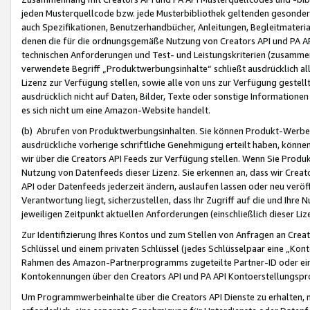
jeden Musterquellcode bzw. jede Musterbibliothek geltenden gesonder
auch Spezifikationen, Benutzerhandbücher, Anleitungen, Begleitmaterial
denen die für die ordnungsgemäße Nutzung von Creators API und PA A
technischen Anforderungen und Test- und Leistungskriterien (zusammen
verwendete Begriff „Produktwerbungsinhalte“ schließt ausdrücklich al
Lizenz zur Verfügung stellen, sowie alle von uns zur Verfügung gestel
ausdrücklich nicht auf Daten, Bilder, Texte oder sonstige Informatione
es sich nicht um eine Amazon-Website handelt.
(b) Abrufen von Produktwerbungsinhalten. Sie können Produkt-Werbein
ausdrückliche vorherige schriftliche Genehmigung erteilt haben, könn
wir über die Creators API Feeds zur Verfügung stellen. Wenn Sie Produk
Nutzung von Datenfeeds dieser Lizenz. Sie erkennen an, dass wir Creat
API oder Datenfeeds jederzeit ändern, auslaufen lassen oder neu veröffe
Verantwortung liegt, sicherzustellen, dass Ihr Zugriff auf die und Ihr
jeweiligen Zeitpunkt aktuellen Anforderungen (einschließlich dieser Liz
Zur Identifizierung Ihres Kontos und zum Stellen von Anfragen an Crea
Schlüssel und einem privaten Schlüssel (jedes Schlüsselpaar eine „Kon
Rahmen des Amazon-Partnerprogramms zugeteilte Partner-ID oder ein
Kontokennungen über den Creators API und PA API Kontoerstellungspro
Um Programmwerbeinhalte über die Creators API Dienste zu erhalten, m