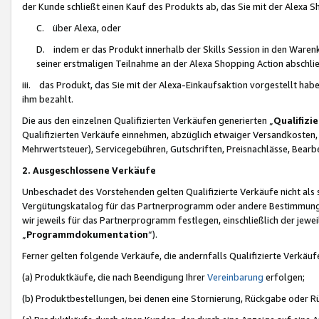
der Kunde schließt einen Kauf des Produkts ab, das Sie mit der Alexa 
C. über Alexa, oder
D. indem er das Produkt innerhalb der Skills Session in den Waren
seiner erstmaligen Teilnahme an der Alexa Shopping Action abschlie
iii. das Produkt, das Sie mit der Alexa-Einkaufsaktion vorgestellt ha
ihm bezahlt.
Die aus den einzelnen Qualifizierten Verkäufen generierten „
Qualifizi
Qualifizierten Verkäufe einnehmen, abzüglich etwaiger Versandkosten
Mehrwertsteuer), Servicegebühren, Gutschriften, Preisnachlässe, Bear
2. Ausgeschlossene Verkäufe
Unbeschadet des Vorstehenden gelten Qualifizierte Verkäufe nicht als
Vergütungskatalog für das Partnerprogramm oder andere Bestimmungen,
wir jeweils für das Partnerprogramm festlegen, einschließlich der jewe
„
Programmdokumentation
“).
Ferner gelten folgende Verkäufe, die andernfalls Qualifizierte Verkä
(a) Produktkäufe, die nach Beendigung Ihrer
Vereinbarung
erfolgen;
(b) Produktbestellungen, bei denen eine Stornierung, Rückgabe oder R