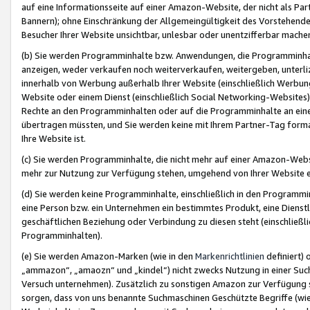
auf eine Informationsseite auf einer Amazon-Website, der nicht als Part
Bannern); ohne Einschränkung der Allgemeingültigkeit des Vorstehende
Besucher Ihrer Website unsichtbar, unlesbar oder unentzifferbar mache
(b) Sie werden Programminhalte bzw. Anwendungen, die Programminhalt
anzeigen, weder verkaufen noch weiterverkaufen, weitergeben, unterli
innerhalb von Werbung außerhalb Ihrer Website (einschließlich Werbun
Website oder einem Dienst (einschließlich Social Networking-Website
Rechte an den Programminhalten oder auf die Programminhalte an eine a
übertragen müssten, und Sie werden keine mit Ihrem Partner-Tag formati
Ihre Website ist.
(c) Sie werden Programminhalte, die nicht mehr auf einer Amazon-Websit
mehr zur Nutzung zur Verfügung stehen, umgehend von Ihrer Website e
(d) Sie werden keine Programminhalte, einschließlich in den Programmin
eine Person bzw. ein Unternehmen ein bestimmtes Produkt, eine Dienstle
geschäftlichen Beziehung oder Verbindung zu diesen steht (einschließli
Programminhalten).
(e) Sie werden Amazon-Marken (wie in den
Markenrichtlinien
definiert) 
„ammazon“, „amaozn“ und „kindel“) nicht zwecks Nutzung in einer Suc
Versuch unternehmen). Zusätzlich zu sonstigen Amazon zur Verfügung 
sorgen, dass von uns benannte Suchmaschinen Geschützte Begriffe (wie 