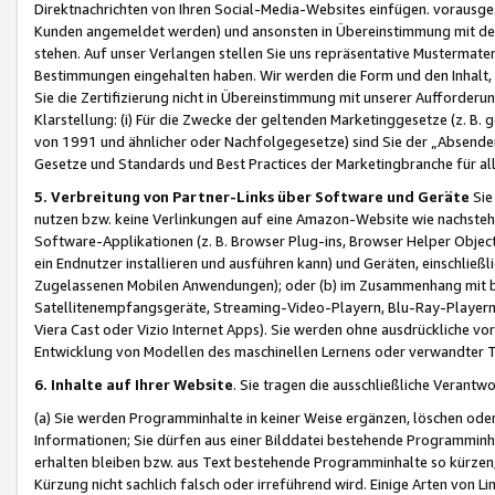
Direktnachrichten von Ihren Social-Media-Websites einfügen. vorausg
Kunden angemeldet werden) und ansonsten in Übereinstimmung mit der
stehen. Auf unser Verlangen stellen Sie uns repräsentative Mustermater
Bestimmungen eingehalten haben. Wir werden die Form und den Inhalt, di
Sie die Zertifizierung nicht in Übereinstimmung mit unserer Aufforderu
Klarstellung: (i) Für die Zwecke der geltenden Marketinggesetze (z. 
von 1991 und ähnlicher oder Nachfolgegesetze) sind Sie der „Absender“ j
Gesetze und Standards und Best Practices der Marketingbranche für 
5. Verbreitung von Partner-Links über Software und Geräte
Sie
nutzen bzw. keine Verlinkungen auf eine Amazon-Website wie nachsteh
Software-Applikationen (z. B. Browser Plug-ins, Browser Helper Objec
ein Endnutzer installieren und ausführen kann) und Geräten, einschlie
Zugelassenen Mobilen Anwendungen); oder (b) im Zusammenhang mit bzw.
Satellitenempfangsgeräte, Streaming-Video-Playern, Blu-Ray-Playern 
Viera Cast oder Vizio Internet Apps). Sie werden ohne ausdrückliche v
Entwicklung von Modellen des maschinellen Lernens oder verwandter 
6. Inhalte auf Ihrer Website
. Sie tragen die ausschließliche Verantwo
(a) Sie werden Programminhalte in keiner Weise ergänzen, löschen oder
Informationen; Sie dürfen aus einer Bilddatei bestehende Programminhal
erhalten bleiben bzw. aus Text bestehende Programminhalte so kürzen, 
Kürzung nicht sachlich falsch oder irreführend wird. Einige Arten von L