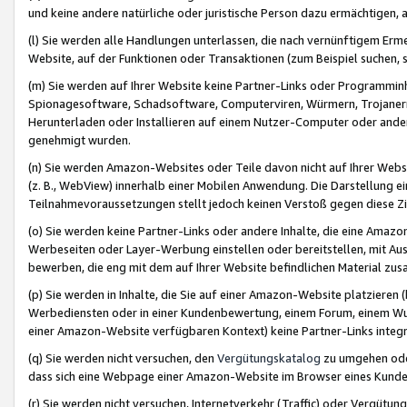
und keine andere natürliche oder juristische Person dazu ermächtigen, a
(l) Sie werden alle Handlungen unterlassen, die nach vernünftigem Erme
Website, auf der Funktionen oder Transaktionen (zum Beispiel suchen, s
(m) Sie werden auf Ihrer Website keine Partner-Links oder Programmin
Spionagesoftware, Schadsoftware, Computerviren, Würmern, Trojaner
Herunterladen oder Installieren auf einem Nutzer-Computer oder ande
genehmigt wurden.
(n) Sie werden Amazon-Websites oder Teile davon nicht auf Ihrer Websi
(z. B., WebView) innerhalb einer Mobilen Anwendung. Die Darstellung ein
Teilnahmevoraussetzungen stellt jedoch keinen Verstoß gegen diese Zif
(o) Sie werden keine Partner-Links oder andere Inhalte, die eine Am
Werbeseiten oder Layer-Werbung einstellen oder bereitstellen, mit Au
bewerben, die eng mit dem auf Ihrer Website befindlichen Material z
(p) Sie werden in Inhalte, die Sie auf einer Amazon-Website platzier
Werbediensten oder in einer Kundenbewertung, einem Forum, einem Wun
einer Amazon-Website verfügbaren Kontext) keine Partner-Links integr
(q) Sie werden nicht versuchen, den
Vergütungskatalog
zu umgehen oder
dass sich eine Webpage einer Amazon-Website im Browser eines Kunden 
(r) Sie werden nicht versuchen, Internetverkehr (Traffic) oder Vergü