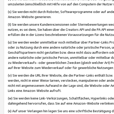
umzuleiten (einschließlich mit Hilfe von auf den Computern der Nutzer i
(s) Sie werden nicht durch Roboter, Softwareprogramme oder auf andere
Amazon-Website generieren.
(t) Sie werden unsere Kundenrezensionen oder Sternebewertungen wed
nutzen, es sei denn, Sie haben über die Creators API und die PA API e
erfüllen die in der Lizenz beschriebenen Voraussetzungen für die Nutzu
(u) Sie werden weder unmittelbar noch mittelbar über Partner-Links P
oder zu Nutzung durch eine andere natürliche oder juristische Person,
Geschäftspartnern nicht gestatten bzw. diese nicht dazu auffordern od
andere natürliche oder juristische Person, unmittelbar oder mittelbar
zu Wiederverkaufs- oder gewerblichen Zwecken (gleich welcher Art) 
auf Ihrer Website zum Wiederverkauf oder für gewerbliche Nutzungen 
(v) Sie werden die URL Ihrer Website, die die Partner-Links enthält b
werden, nicht in einer Weise tarnen, verstecken, manipulieren oder and
nicht mit angemessenem Aufwand in der Lage sind, die Website oder A
Links eine Amazon-Website aufruft.
(w) Sie werden keine Link-Verkürzungen, Schaltflächen, Hyperlinks ode
dahingehend hervorrufen, dass Sie auf eine Amazon-Website verlinken
(x) Auf unser Verlangen hin legen Sie uns eine schriftliche Bestätigung