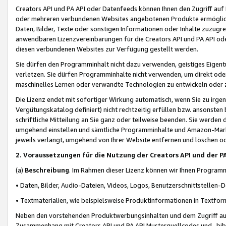
Creators API und PA API oder Datenfeeds können Ihnen den Zugriff auf D
oder mehreren verbundenen Websites angebotenen Produkte ermögliche
Daten, Bilder, Texte oder sonstigen Informationen oder Inhalte zuzugre
anwendbaren Lizenzvereinbarungen für die Creators API und PA API od
diesen verbundenen Websites zur Verfügung gestellt werden.
Sie dürfen den Programminhalt nicht dazu verwenden, geistiges Eigent
verletzen. Sie dürfen Programminhalte nicht verwenden, um direkt ode
maschinelles Lernen oder verwandte Technologien zu entwickeln oder zu
Die Lizenz endet mit sofortiger Wirkung automatisch, wenn Sie zu irg
Vergütungskatalog definiert) nicht rechtzeitig erfüllen bzw. ansonsten
schriftliche Mitteilung an Sie ganz oder teilweise beenden. Sie werden
umgehend einstellen und sämtliche Programminhalte und Amazon-Marke
jeweils verlangt, umgehend von Ihrer Website entfernen und löschen od
2. Voraussetzungen für die Nutzung der Creators API und der P
(a)
Beschreibung
. Im Rahmen dieser Lizenz können wir Ihnen Programmi
• Daten, Bilder, Audio-Dateien, Videos, Logos, Benutzerschnittstellen-
• Textmaterialien, wie beispielsweise Produktinformationen in Textfor
Neben den vorstehenden Produktwerbungsinhalten und dem Zugriff auf 
Zusammenhang mit Creators API und PA API Musterquellcodes und -bibli