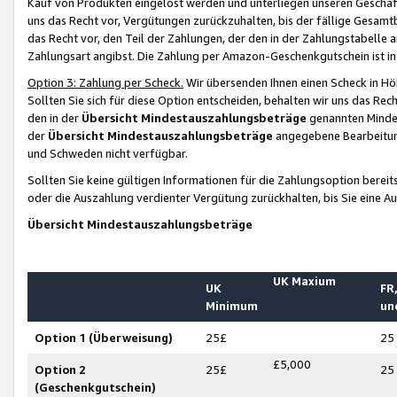
Kauf von Produkten eingelöst werden und unterliegen unseren Geschäf
uns das Recht vor, Vergütungen zurückzuhalten, bis der fällige Gesamt
das Recht vor, den Teil der Zahlungen, der den in der Zahlungstabelle 
Zahlungsart angibst. Die Zahlung per Amazon-Geschenkgutschein ist in
Option 3: Zahlung per Scheck.
Wir übersenden Ihnen einen Scheck in Höh
Sollten Sie sich für diese Option entscheiden, behalten wir uns das Rec
den in der
Übersicht Mindestauszahlungsbeträge
genannten Mindest
der
Übersicht Mindestauszahlungsbeträge
angegebene Bearbeitung
und Schweden nicht verfügbar.
Sollten Sie keine gültigen Informationen für die Zahlungsoption bereit
oder die Auszahlung verdienter Vergütung zurückhalten, bis Sie eine A
Übersicht Mindestauszahlungsbeträge
UK Maxium
UK
FR,
Minimum
un
Option 1 (Überweisung)
25£
25
£5,000
Option 2
25£
25
(Geschenkgutschein)