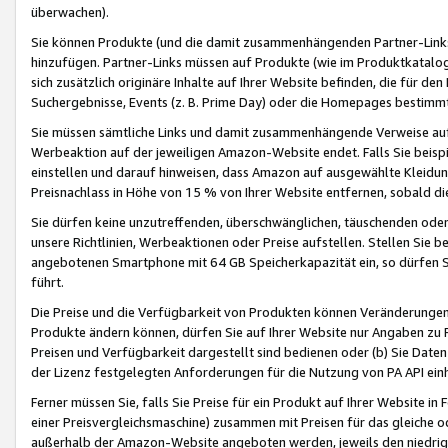
überwachen).
Sie können Produkte (und die damit zusammenhängenden Partner-Links)
hinzufügen. Partner-Links müssen auf Produkte (wie im Produktkatalog de
sich zusätzlich originäre Inhalte auf Ihrer Website befinden, die für 
Suchergebnisse, Events (z. B. Prime Day) oder die Homepages bestimmte
Sie müssen sämtliche Links und damit zusammenhängende Verweise auf z
Werbeaktion auf der jeweiligen Amazon-Website endet. Falls Sie beisp
einstellen und darauf hinweisen, dass Amazon auf ausgewählte Kleidun
Preisnachlass in Höhe von 15 % von Ihrer Website entfernen, sobald di
Sie dürfen keine unzutreffenden, überschwänglichen, täuschenden od
unsere Richtlinien, Werbeaktionen oder Preise aufstellen. Stellen Sie 
angebotenen Smartphone mit 64 GB Speicherkapazität ein, so dürfen S
führt.
Die Preise und die Verfügbarkeit von Produkten können Veränderungen 
Produkte ändern können, dürfen Sie auf Ihrer Website nur Angaben zu P
Preisen und Verfügbarkeit dargestellt sind bedienen oder (b) Sie Daten
der Lizenz festgelegten Anforderungen für die Nutzung von PA API einh
Ferner müssen Sie, falls Sie Preise für ein Produkt auf Ihrer Website in 
einer Preisvergleichsmaschine) zusammen mit Preisen für das gleiche o
außerhalb der Amazon-Website angeboten werden, jeweils den niedrigst