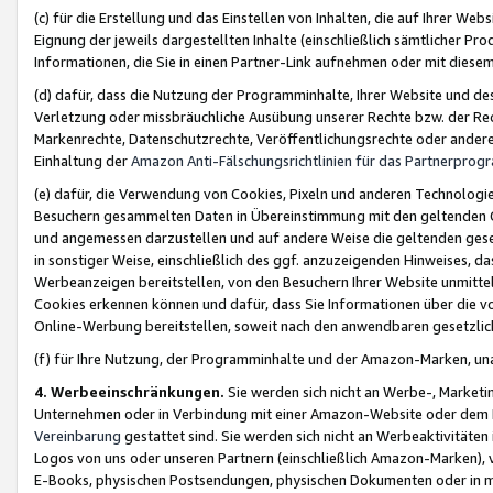
(c) für die Erstellung und das Einstellen von Inhalten, die auf Ihrer We
Eignung der jeweils dargestellten Inhalte (einschließlich sämtlicher 
Informationen, die Sie in einen Partner-Link aufnehmen oder mit diese
(d) dafür, dass die Nutzung der Programminhalte, Ihrer Website und des 
Verletzung oder missbräuchliche Ausübung unserer Rechte bzw. der Recht
Markenrechte, Datenschutzrechte, Veröffentlichungsrechte oder anderer
Einhaltung der
Amazon Anti-Fälschungsrichtlinien für das Partnerpro
(e) dafür, die Verwendung von Cookies, Pixeln und anderen Technologien
Besuchern gesammelten Daten in Übereinstimmung mit den geltenden Ge
und angemessen darzustellen und auf andere Weise die geltenden geset
in sonstiger Weise, einschließlich des ggf. anzuzeigenden Hinweises, d
Werbeanzeigen bereitstellen, von den Besuchern Ihrer Website unmitte
Cookies erkennen können und dafür, dass Sie Informationen über die v
Online-Werbung bereitstellen, soweit nach den anwendbaren gesetzlic
(f) für Ihre Nutzung, der Programminhalte und der Amazon-Marken, u
4. Werbeeinschränkungen.
Sie werden sich nicht an Werbe-, Market
Unternehmen oder in Verbindung mit einer Amazon-Website oder dem Pa
Vereinbarung
gestattet sind. Sie werden sich nicht an Werbeaktivitäten
Logos von uns oder unseren Partnern (einschließlich Amazon-Marken), 
E-Books, physischen Postsendungen, physischen Dokumenten oder in 