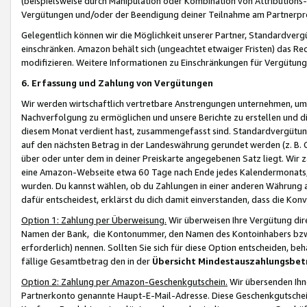
(beispielsweise durch Manipulation oder Kombination von Attributions-
Vergütungen und/oder der Beendigung deiner Teilnahme am Partnerp
Gelegentlich können wir die Möglichkeit unserer Partner, Standardv
einschränken. Amazon behält sich (ungeachtet etwaiger Fristen) das Re
modifizieren. Weitere Informationen zu Einschränkungen für Vergütung
6. Erfassung und Zahlung von Vergütungen
Wir werden wirtschaftlich vertretbare Anstrengungen unternehmen, um 
Nachverfolgung zu ermöglichen und unsere Berichte zu erstellen und di
diesem Monat verdient hast, zusammengefasst sind. Standardvergütung
auf den nächsten Betrag in der Landeswährung gerundet werden (z. B. C
über oder unter dem in deiner Preiskarte angegebenen Satz liegt. Wir
eine Amazon-Webseite etwa 60 Tage nach Ende jedes Kalendermonats, i
wurden. Du kannst wählen, ob du Zahlungen in einer anderen Währung
dafür entscheidest, erklärst du dich damit einverstanden, dass die K
Option 1: Zahlung per Überweisung.
Wir überweisen Ihre Vergütung dir
Namen der Bank, die Kontonummer, den Namen des Kontoinhabers bzw. a
erforderlich) nennen. Sollten Sie sich für diese Option entscheiden, be
fällige Gesamtbetrag den in der
Übersicht Mindestauszahlungsbet
Option 2: Zahlung per Amazon-Geschenkgutschein.
Wir übersenden Ihne
Partnerkonto genannte Haupt-E-Mail-Adresse. Diese Geschenkgutschei