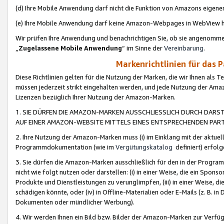
(d) Ihre Mobile Anwendung darf nicht die Funktion von Amazons eige
(e) Ihre Mobile Anwendung darf keine Amazon-Webpages in WebView 
Wir prüfen Ihre Anwendung und benachrichtigen Sie, ob sie angenomm
„
Zugelassene Mobile Anwendung
“ im Sinne der
Vereinbarung
.
Markenrichtlinien für das 
Diese Richtlinien gelten für die Nutzung der Marken, die wir Ihnen als 
müssen jederzeit strikt eingehalten werden, und jede Nutzung der Ama
Lizenzen bezüglich Ihrer Nutzung der Amazon-Marken.
1. SIE DÜRFEN DIE AMAZON-MARKEN AUSSCHLIESSLICH DURCH DARS
AUF EINER AMAZON-WEBSITE MITTELS EINES ENTSPRECHENDEN PART
2. Ihre Nutzung der Amazon-Marken muss (i) im Einklang mit der aktuells
Programmdokumentation (wie im
Vergütungskatalog
definiert) erfolg
3. Sie dürfen die Amazon-Marken ausschließlich für den in der Progr
nicht wie folgt nutzen oder darstellen: (i) in einer Weise, die ein Spo
Produkte und Dienstleistungen zu verunglimpfen, (iii) in einer Weise
schädigen könnte, oder (iv) in Offline-Materialien oder E-Mails (z. B.
Dokumenten oder mündlicher Werbung).
4. Wir werden Ihnen ein Bild bzw. Bilder der Amazon-Marken zur Verfüg