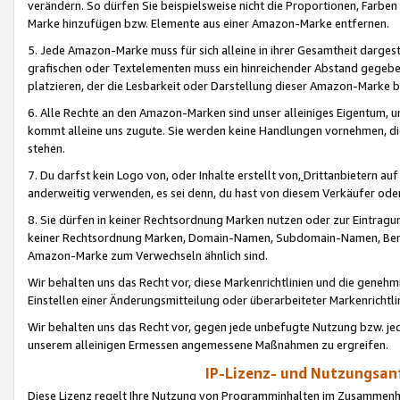
verändern. So dürfen Sie beispielsweise nicht die Proportionen, Farb
Marke hinzufügen bzw. Elemente aus einer Amazon-Marke entfernen.
5. Jede Amazon-Marke muss für sich alleine in ihrer Gesamtheit darge
grafischen oder Textelementen muss ein hinreichender Abstand gegebe
platzieren, der die Lesbarkeit oder Darstellung dieser Amazon-Marke b
6. Alle Rechte an den Amazon-Marken sind unser alleiniges Eigentum, 
kommt alleine uns zugute. Sie werden keine Handlungen vornehmen, 
stehen.
7. Du darfst kein Logo von, oder Inhalte erstellt von,
Drittanbietern au
anderweitig verwenden, es sei denn, du hast von diesem Verkäufer oder
8. Sie dürfen in keiner Rechtsordnung Marken nutzen oder zur Eintragu
keiner Rechtsordnung Marken, Domain-Namen, Subdomain-Namen, Benu
Amazon-Marke zum Verwechseln ähnlich sind.
Wir behalten uns das Recht vor, diese Markenrichtlinien und die gene
Einstellen einer Änderungsmitteilung oder überarbeiteter Markenricht
Wir behalten uns das Recht vor, gegen jede unbefugte Nutzung bzw. jede 
unserem alleinigen Ermessen angemessene Maßnahmen zu ergreifen.
IP-Lizenz- und Nutzungsan
Diese Lizenz regelt Ihre Nutzung von Programminhalten im Zusammen