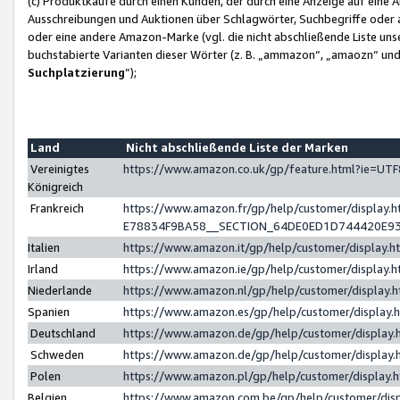
(c) Produktkäufe durch einen Kunden, der durch eine Anzeige auf eine 
Ausschreibungen und Auktionen über Schlagwörter, Suchbegriffe oder 
oder eine andere Amazon-Marke (vgl. die nicht abschließende Liste un
buchstabierte Varianten dieser Wörter (z. B. „ammazon“, „amaozn“ und „
Suchplatzierung
”);
Land
Nicht abschließende Liste der Marken
Vereinigtes
https://www.amazon.co.uk/gp/feature.html?ie=U
Königreich
Frankreich
https://www.amazon.fr/gp/help/customer/displa
E78834F9BA58__SECTION_64DE0ED1D744420E9
Italien
https://www.amazon.it/gp/help/customer/display
Irland
https://www.amazon.ie/gp/help/customer/displa
Niederlande
https://www.amazon.nl/gp/help/customer/display
Spanien
https://www.amazon.es/gp/help/customer/display
Deutschland
https://www.amazon.de/gp/help/customer/displa
Schweden
https://www.amazon.de/gp/help/customer/displa
Polen
https://www.amazon.pl/gp/help/customer/display
Belgien
https://www.amazon.com.be/gp/help/customer/d