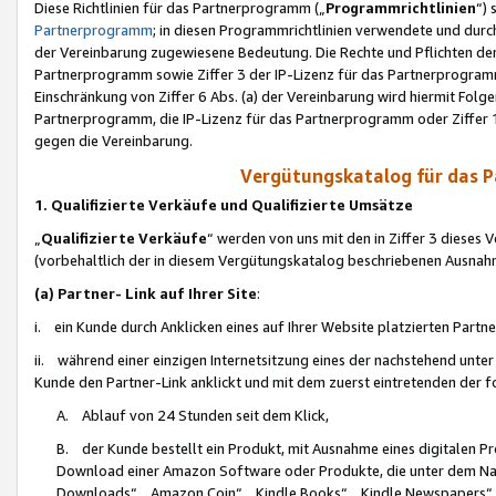
Diese Richtlinien für das Partnerprogramm („
Programmrichtlinien
“)
Partnerprogramm
; in diesen Programmrichtlinien verwendete und durch
der Vereinbarung zugewiesene Bedeutung. Die Rechte und Pflichten de
Partnerprogramm sowie Ziffer 3 der IP-Lizenz für das Partnerprogram
Einschränkung von Ziffer 6 Abs. (a) der Vereinbarung wird hiermit Fol
Partnerprogramm, die IP-Lizenz für das Partnerprogramm oder Ziffer 1
gegen die Vereinbarung.
Vergütungskatalog für das 
1. Qualifizierte Verkäufe und Qualifizierte Umsätze
„
Qualifizierte Verkäufe
“ werden von uns mit den in Ziffer 3 diese
(vorbehaltlich der in diesem Vergütungskatalog beschriebenen Ausnah
(a) Partner- Link auf Ihrer Site
:
i. ein Kunde durch Anklicken eines auf Ihrer Website platzierten Part
ii. während einer einzigen Internetsitzung eines der nachstehend unter (i)
Kunde den Partner-Link anklickt und mit dem zuerst eintretenden der f
A. Ablauf von 24 Stunden seit dem Klick,
B. der Kunde bestellt ein Produkt, mit Ausnahme eines digitalen P
Download einer Amazon Software oder Produkte, die unter dem N
Downloads“, „Amazon Coin“, „Kindle Books“, „Kindle Newspapers“, „