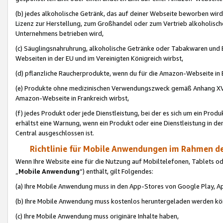
(b) jedes alkoholische Getränk, das auf deiner Webseite beworben wird
Lizenz zur Herstellung, zum Großhandel oder zum Vertrieb alkoholisch
Unternehmens betrieben wird,
(c) Säuglingsnahruhrung, alkoholische Getränke oder Tabakwaren und E
Webseiten in der EU und im Vereinigten Königreich wirbst,
(d) pflanzliche Raucherprodukte, wenn du für die Amazon-Webseite in B
(e) Produkte ohne medizinischen Verwendungszweck gemäß Anhang XVI 
Amazon-Webseite in Frankreich wirbst,
(f) jedes Produkt oder jede Dienstleistung, bei der es sich um ein Prod
erhältst eine Warnung, wenn ein Produkt oder eine Dienstleistung in de
Central ausgeschlossen ist.
Richtlinie für Mobile Anwendungen im Rahmen de
Wenn Ihre Website eine für die Nutzung auf Mobiltelefonen, Tablets 
„
Mobile Anwendung
“) enthält, gilt Folgendes:
(a) Ihre Mobile Anwendung muss in den App-Stores von Google Play, A
(b) Ihre Mobile Anwendung muss kostenlos heruntergeladen werden könn
(c) Ihre Mobile Anwendung muss originäre Inhalte haben,