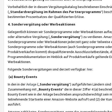
Vorbehaltlich der in diesem Vergütungskatalog beschriebenen Einschr
(„
Standardvergütung im Rahmen des Partnerprogramms
“) besc
bestimmten Prozentsatzes der Qualifizierten Erlöse.
4. Sondervergütung oder Werbeaktionen
Gelegentlich können wir Sonderprogramme oder Werbeaktionen auflegen,
oder alternative Vergütung („
Sondervergütung
”) zu verdienen. Amazo
Sonderprogramme oder Werbeaktionen jederzeit ganz oder teilweise einz
Sonderprogramme oder Werbeaktionen (auch Sonderprogramme oder We
Produktverkäufen kommt) disqualifizierende Ausschlusstatbestände, di
Programmdokumentation im Hinblick auf Produktverkäufe geltende E
Werbeaktionen.
Folgende Sondervergütungen sind derzeit verfügbar:
hier
.
(a) Bounty Events
In den in der
Anlage
(„
Sondervergütung
“) aufgeführten Ländern sind
Zusammenhang mit „
Bounty Events
“ die in dieser Ziffer 4 (a) besch
Bounty Event wie in der Anlage beschrieben anspruchsberechtigt sein mu
teilnehmende Startseite einer Amazon-Website aufruft und (2) der Kun
ausführt.
Amazon zahlt keine Sondervergütung, wenn das zugrundeliegende Boun