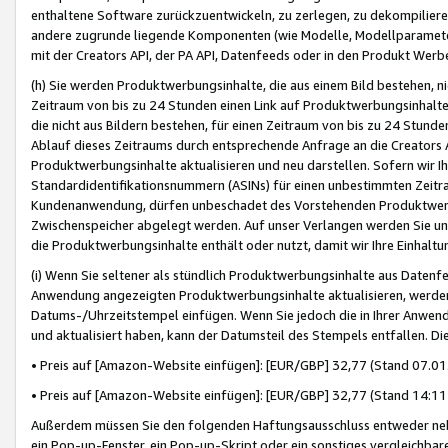
enthaltene Software zurückzuentwickeln, zu zerlegen, zu dekompilier
andere zugrunde liegende Komponenten (wie Modelle, Modellparameter
mit der Creators API, der PA API, Datenfeeds oder in den Produkt Werb
(h) Sie werden Produktwerbungsinhalte, die aus einem Bild bestehen, ni
Zeitraum von bis zu 24 Stunden einen Link auf Produktwerbungsinhalte
die nicht aus Bildern bestehen, für einen Zeitraum von bis zu 24 Stund
Ablauf dieses Zeitraums durch entsprechende Anfrage an die Creators 
Produktwerbungsinhalte aktualisieren und neu darstellen. Sofern wir Ih
Standardidentifikationsnummern (ASINs) für einen unbestimmten Zeitra
Kundenanwendung, dürfen unbeschadet des Vorstehenden Produktwerbu
Zwischenspeicher abgelegt werden. Auf unser Verlangen werden Sie un
die Produktwerbungsinhalte enthält oder nutzt, damit wir Ihre Einhalt
(i) Wenn Sie seltener als stündlich Produktwerbungsinhalte aus Datenfe
Anwendung angezeigten Produktwerbungsinhalte aktualisieren, werden 
Datums-/Uhrzeitstempel einfügen. Wenn Sie jedoch die in Ihrer Anwe
und aktualisiert haben, kann der Datumsteil des Stempels entfallen. Dies
• Preis auf [Amazon-Website einfügen]: [EUR/GBP] 32,77 (Stand 07.01.
• Preis auf [Amazon-Website einfügen]: [EUR/GBP] 32,77 (Stand 14:11 
Außerdem müssen Sie den folgenden Haftungsausschluss entweder neb
ein Pop-up-Fenster, ein Pop-up-Skript oder ein sonstiges vergleichba