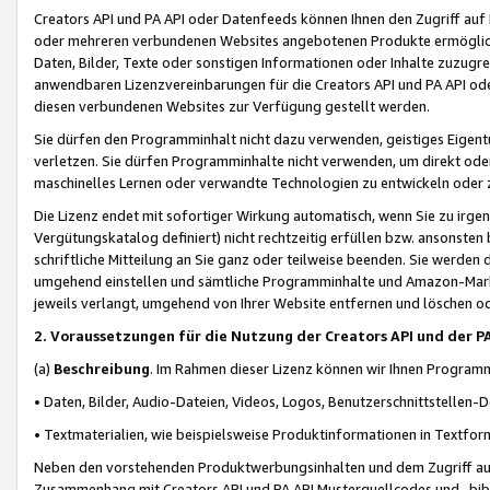
Creators API und PA API oder Datenfeeds können Ihnen den Zugriff auf D
oder mehreren verbundenen Websites angebotenen Produkte ermögliche
Daten, Bilder, Texte oder sonstigen Informationen oder Inhalte zuzugre
anwendbaren Lizenzvereinbarungen für die Creators API und PA API od
diesen verbundenen Websites zur Verfügung gestellt werden.
Sie dürfen den Programminhalt nicht dazu verwenden, geistiges Eigent
verletzen. Sie dürfen Programminhalte nicht verwenden, um direkt ode
maschinelles Lernen oder verwandte Technologien zu entwickeln oder zu
Die Lizenz endet mit sofortiger Wirkung automatisch, wenn Sie zu irg
Vergütungskatalog definiert) nicht rechtzeitig erfüllen bzw. ansonsten
schriftliche Mitteilung an Sie ganz oder teilweise beenden. Sie werden
umgehend einstellen und sämtliche Programminhalte und Amazon-Marke
jeweils verlangt, umgehend von Ihrer Website entfernen und löschen od
2. Voraussetzungen für die Nutzung der Creators API und der P
(a)
Beschreibung
. Im Rahmen dieser Lizenz können wir Ihnen Programmi
• Daten, Bilder, Audio-Dateien, Videos, Logos, Benutzerschnittstellen-
• Textmaterialien, wie beispielsweise Produktinformationen in Textfor
Neben den vorstehenden Produktwerbungsinhalten und dem Zugriff auf 
Zusammenhang mit Creators API und PA API Musterquellcodes und -bibli