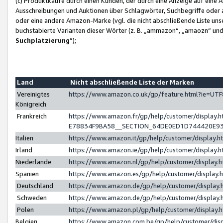
(c) Produktkäufe durch einen Kunden, der durch eine Anzeige auf eine 
Ausschreibungen und Auktionen über Schlagwörter, Suchbegriffe oder 
oder eine andere Amazon-Marke (vgl. die nicht abschließende Liste un
buchstabierte Varianten dieser Wörter (z. B. „ammazon“, „amaozn“ und „
Suchplatzierung
”);
Land
Nicht abschließende Liste der Marken
Vereinigtes
https://www.amazon.co.uk/gp/feature.html?ie=U
Königreich
Frankreich
https://www.amazon.fr/gp/help/customer/displa
E78834F9BA58__SECTION_64DE0ED1D744420E9
Italien
https://www.amazon.it/gp/help/customer/display
Irland
https://www.amazon.ie/gp/help/customer/displa
Niederlande
https://www.amazon.nl/gp/help/customer/display
Spanien
https://www.amazon.es/gp/help/customer/display
Deutschland
https://www.amazon.de/gp/help/customer/displa
Schweden
https://www.amazon.de/gp/help/customer/displa
Polen
https://www.amazon.pl/gp/help/customer/display
Belgien
https://www.amazon.com.be/gp/help/customer/d