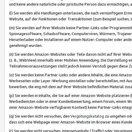
und keine andere natürliche oder juristische Person dazu ermächtigen, a
(l) Sie werden alle Handlungen unterlassen, die nach vernünftigem Erme
Website, auf der Funktionen oder Transaktionen (zum Beispiel suchen, s
(m) Sie werden auf Ihrer Website keine Partner-Links oder Programmin
Spionagesoftware, Schadsoftware, Computerviren, Würmern, Trojaner
Herunterladen oder Installieren auf einem Nutzer-Computer oder ande
genehmigt wurden.
(n) Sie werden Amazon-Websites oder Teile davon nicht auf Ihrer Websi
(z. B., WebView) innerhalb einer Mobilen Anwendung. Die Darstellung ein
Teilnahmevoraussetzungen stellt jedoch keinen Verstoß gegen diese Zif
(o) Sie werden keine Partner-Links oder andere Inhalte, die eine Am
Werbeseiten oder Layer-Werbung einstellen oder bereitstellen, mit Au
bewerben, die eng mit dem auf Ihrer Website befindlichen Material z
(p) Sie werden in Inhalte, die Sie auf einer Amazon-Website platzier
Werbediensten oder in einer Kundenbewertung, einem Forum, einem Wun
einer Amazon-Website verfügbaren Kontext) keine Partner-Links integr
(q) Sie werden nicht versuchen, den
Vergütungskatalog
zu umgehen oder
dass sich eine Webpage einer Amazon-Website im Browser eines Kunden 
(r) Sie werden nicht versuchen, Internetverkehr (Traffic) oder Vergü