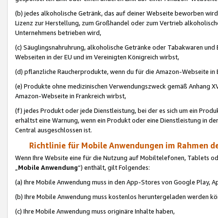
(b) jedes alkoholische Getränk, das auf deiner Webseite beworben wird
Lizenz zur Herstellung, zum Großhandel oder zum Vertrieb alkoholisch
Unternehmens betrieben wird,
(c) Säuglingsnahruhrung, alkoholische Getränke oder Tabakwaren und E
Webseiten in der EU und im Vereinigten Königreich wirbst,
(d) pflanzliche Raucherprodukte, wenn du für die Amazon-Webseite in B
(e) Produkte ohne medizinischen Verwendungszweck gemäß Anhang XVI 
Amazon-Webseite in Frankreich wirbst,
(f) jedes Produkt oder jede Dienstleistung, bei der es sich um ein Prod
erhältst eine Warnung, wenn ein Produkt oder eine Dienstleistung in de
Central ausgeschlossen ist.
Richtlinie für Mobile Anwendungen im Rahmen de
Wenn Ihre Website eine für die Nutzung auf Mobiltelefonen, Tablets 
„
Mobile Anwendung
“) enthält, gilt Folgendes:
(a) Ihre Mobile Anwendung muss in den App-Stores von Google Play, A
(b) Ihre Mobile Anwendung muss kostenlos heruntergeladen werden könn
(c) Ihre Mobile Anwendung muss originäre Inhalte haben,