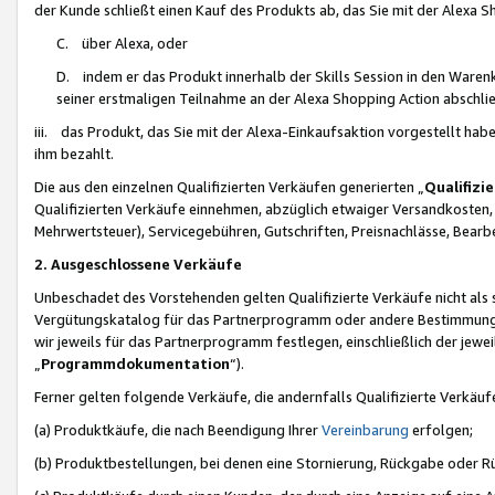
der Kunde schließt einen Kauf des Produkts ab, das Sie mit der Alexa 
C. über Alexa, oder
D. indem er das Produkt innerhalb der Skills Session in den Waren
seiner erstmaligen Teilnahme an der Alexa Shopping Action abschlie
iii. das Produkt, das Sie mit der Alexa-Einkaufsaktion vorgestellt ha
ihm bezahlt.
Die aus den einzelnen Qualifizierten Verkäufen generierten „
Qualifizi
Qualifizierten Verkäufe einnehmen, abzüglich etwaiger Versandkosten
Mehrwertsteuer), Servicegebühren, Gutschriften, Preisnachlässe, Bear
2. Ausgeschlossene Verkäufe
Unbeschadet des Vorstehenden gelten Qualifizierte Verkäufe nicht als
Vergütungskatalog für das Partnerprogramm oder andere Bestimmungen,
wir jeweils für das Partnerprogramm festlegen, einschließlich der jewe
„
Programmdokumentation
“).
Ferner gelten folgende Verkäufe, die andernfalls Qualifizierte Verkä
(a) Produktkäufe, die nach Beendigung Ihrer
Vereinbarung
erfolgen;
(b) Produktbestellungen, bei denen eine Stornierung, Rückgabe oder R