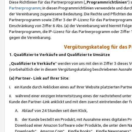
Diese Richtlinien für das Partnerprogramm („
Programmrichtlinien
“)
Partnerprogramm
; in diesen Programmrichtlinien verwendete und durch
der Vereinbarung zugewiesene Bedeutung. Die Rechte und Pflichten de
Partnerprogramm sowie Ziffer 3 der IP-Lizenz für das Partnerprogram
Einschränkung von Ziffer 6 Abs. (a) der Vereinbarung wird hiermit Fol
Partnerprogramm, die IP-Lizenz für das Partnerprogramm oder Ziffer 1
gegen die Vereinbarung.
Vergütungskatalog für das 
1. Qualifizierte Verkäufe und Qualifizierte Umsätze
„
Qualifizierte Verkäufe
“ werden von uns mit den in Ziffer 3 diese
(vorbehaltlich der in diesem Vergütungskatalog beschriebenen Ausnah
(a) Partner- Link auf Ihrer Site
:
i. ein Kunde durch Anklicken eines auf Ihrer Website platzierten Part
ii. während einer einzigen Internetsitzung eines der nachstehend unter (i)
Kunde den Partner-Link anklickt und mit dem zuerst eintretenden der f
A. Ablauf von 24 Stunden seit dem Klick,
B. der Kunde bestellt ein Produkt, mit Ausnahme eines digitalen P
Download einer Amazon Software oder Produkte, die unter dem N
Downloads“, „Amazon Coin“, „Kindle Books“, „Kindle Newspapers“, „