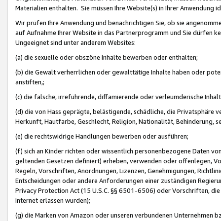
Materialien enthalten. Sie müssen Ihre Website(s) in Ihrer Anwendung ide
Wir prüfen Ihre Anwendung und benachrichtigen Sie, ob sie angenommen
auf Aufnahme Ihrer Website in das Partnerprogramm und Sie dürfen kei
Ungeeignet sind unter anderem Websites:
(a) die sexuelle oder obszöne Inhalte bewerben oder enthalten;
(b) die Gewalt verherrlichen oder gewalttätige Inhalte haben oder pot
anstiften,;
(c) die falsche, irreführende, diffamierende oder verleumderische Inha
(d) die von Hass geprägte, belästigende, schädliche, die Privatsphäre v
Herkunft, Hautfarbe, Geschlecht, Religion, Nationalität, Behinderung, 
(e) die rechtswidrige Handlungen bewerben oder ausführen;
(f) sich an Kinder richten oder wissentlich personenbezogene Daten vo
geltenden Gesetzen definiert) erheben, verwenden oder offenlegen, Vo
Regeln, Vorschriften, Anordnungen, Lizenzen, Genehmigungen, Richtlini
Entscheidungen oder andere Anforderungen einer zuständigen Regierung
Privacy Protection Act (15 U.S.C. §§ 6501-6506) oder Vorschriften, di
Internet erlassen wurden);
(g) die Marken von Amazon oder unseren verbundenen Unternehmen b