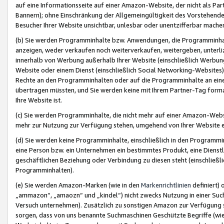
auf eine Informationsseite auf einer Amazon-Website, der nicht als Part
Bannern); ohne Einschränkung der Allgemeingültigkeit des Vorstehende
Besucher Ihrer Website unsichtbar, unlesbar oder unentzifferbar mache
(b) Sie werden Programminhalte bzw. Anwendungen, die Programminhalt
anzeigen, weder verkaufen noch weiterverkaufen, weitergeben, unterli
innerhalb von Werbung außerhalb Ihrer Website (einschließlich Werbun
Website oder einem Dienst (einschließlich Social Networking-Website
Rechte an den Programminhalten oder auf die Programminhalte an eine a
übertragen müssten, und Sie werden keine mit Ihrem Partner-Tag formati
Ihre Website ist.
(c) Sie werden Programminhalte, die nicht mehr auf einer Amazon-Websit
mehr zur Nutzung zur Verfügung stehen, umgehend von Ihrer Website e
(d) Sie werden keine Programminhalte, einschließlich in den Programmin
eine Person bzw. ein Unternehmen ein bestimmtes Produkt, eine Dienstle
geschäftlichen Beziehung oder Verbindung zu diesen steht (einschließli
Programminhalten).
(e) Sie werden Amazon-Marken (wie in den
Markenrichtlinien
definiert) 
„ammazon“, „amaozn“ und „kindel“) nicht zwecks Nutzung in einer Suc
Versuch unternehmen). Zusätzlich zu sonstigen Amazon zur Verfügung 
sorgen, dass von uns benannte Suchmaschinen Geschützte Begriffe (wie 