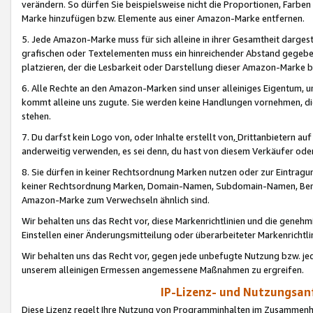
verändern. So dürfen Sie beispielsweise nicht die Proportionen, Farb
Marke hinzufügen bzw. Elemente aus einer Amazon-Marke entfernen.
5. Jede Amazon-Marke muss für sich alleine in ihrer Gesamtheit darge
grafischen oder Textelementen muss ein hinreichender Abstand gegebe
platzieren, der die Lesbarkeit oder Darstellung dieser Amazon-Marke b
6. Alle Rechte an den Amazon-Marken sind unser alleiniges Eigentum, 
kommt alleine uns zugute. Sie werden keine Handlungen vornehmen, 
stehen.
7. Du darfst kein Logo von, oder Inhalte erstellt von,
Drittanbietern au
anderweitig verwenden, es sei denn, du hast von diesem Verkäufer oder
8. Sie dürfen in keiner Rechtsordnung Marken nutzen oder zur Eintragu
keiner Rechtsordnung Marken, Domain-Namen, Subdomain-Namen, Benu
Amazon-Marke zum Verwechseln ähnlich sind.
Wir behalten uns das Recht vor, diese Markenrichtlinien und die gene
Einstellen einer Änderungsmitteilung oder überarbeiteter Markenricht
Wir behalten uns das Recht vor, gegen jede unbefugte Nutzung bzw. jede 
unserem alleinigen Ermessen angemessene Maßnahmen zu ergreifen.
IP-Lizenz- und Nutzungsan
Diese Lizenz regelt Ihre Nutzung von Programminhalten im Zusammen