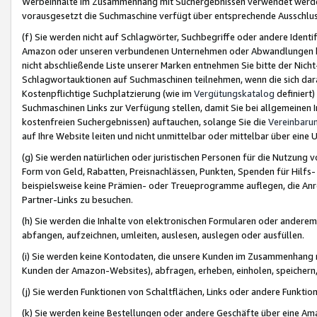
Werbeinhalte im Zusammenhang mit Suchergebnissen verwendet werden,
vorausgesetzt die Suchmaschine verfügt über entsprechende Ausschlu
(f) Sie werden nicht auf Schlagwörter, Suchbegriffe oder andere Ident
Amazon oder unseren verbundenen Unternehmen oder Abwandlungen bzw
nicht abschließende Liste unserer Marken entnehmen Sie bitte der Nich
Schlagwortauktionen auf Suchmaschinen teilnehmen, wenn die sich da
Kostenpflichtige Suchplatzierung (wie im
Vergütungskatalog
definiert
Suchmaschinen Links zur Verfügung stellen, damit Sie bei allgemeinen I
kostenfreien Suchergebnissen) auftauchen, solange Sie die
Vereinbaru
auf Ihre Website leiten und nicht unmittelbar oder mittelbar über eine
(g) Sie werden natürlichen oder juristischen Personen für die Nutzung 
Form von Geld, Rabatten, Preisnachlässen, Punkten, Spenden für Hilfs
beispielsweise keine Prämien- oder Treueprogramme auflegen, die Anrei
Partner-Links zu besuchen.
(h) Sie werden die Inhalte von elektronischen Formularen oder anderem M
abfangen, aufzeichnen, umleiten, auslesen, auslegen oder ausfüllen.
(i) Sie werden keine Kontodaten, die unsere Kunden im Zusammenhang 
Kunden der Amazon-Websites), abfragen, erheben, einholen, speichern,
(j) Sie werden Funktionen von Schaltflächen, Links oder andere Funkti
(k) Sie werden keine Bestellungen oder andere Geschäfte über eine Ama