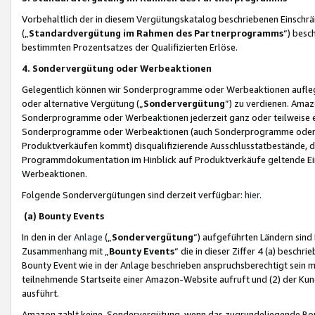
Vorbehaltlich der in diesem Vergütungskatalog beschriebenen Einschr
(„
Standardvergütung im Rahmen des Partnerprogramms
“) besc
bestimmten Prozentsatzes der Qualifizierten Erlöse.
4. Sondervergütung oder Werbeaktionen
Gelegentlich können wir Sonderprogramme oder Werbeaktionen auflegen,
oder alternative Vergütung („
Sondervergütung
”) zu verdienen. Amazo
Sonderprogramme oder Werbeaktionen jederzeit ganz oder teilweise einz
Sonderprogramme oder Werbeaktionen (auch Sonderprogramme oder We
Produktverkäufen kommt) disqualifizierende Ausschlusstatbestände, di
Programmdokumentation im Hinblick auf Produktverkäufe geltende E
Werbeaktionen.
Folgende Sondervergütungen sind derzeit verfügbar:
hier
.
(a) Bounty Events
In den in der
Anlage
(„
Sondervergütung
“) aufgeführten Ländern sind
Zusammenhang mit „
Bounty Events
“ die in dieser Ziffer 4 (a) besch
Bounty Event wie in der Anlage beschrieben anspruchsberechtigt sein mu
teilnehmende Startseite einer Amazon-Website aufruft und (2) der Kun
ausführt.
Amazon zahlt keine Sondervergütung, wenn das zugrundeliegende Boun