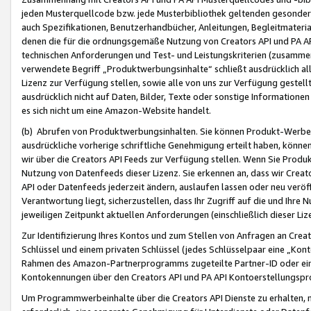
jeden Musterquellcode bzw. jede Musterbibliothek geltenden gesonder
auch Spezifikationen, Benutzerhandbücher, Anleitungen, Begleitmaterial
denen die für die ordnungsgemäße Nutzung von Creators API und PA A
technischen Anforderungen und Test- und Leistungskriterien (zusammen
verwendete Begriff „Produktwerbungsinhalte“ schließt ausdrücklich al
Lizenz zur Verfügung stellen, sowie alle von uns zur Verfügung gestel
ausdrücklich nicht auf Daten, Bilder, Texte oder sonstige Informatione
es sich nicht um eine Amazon-Website handelt.
(b) Abrufen von Produktwerbungsinhalten. Sie können Produkt-Werbein
ausdrückliche vorherige schriftliche Genehmigung erteilt haben, könn
wir über die Creators API Feeds zur Verfügung stellen. Wenn Sie Produk
Nutzung von Datenfeeds dieser Lizenz. Sie erkennen an, dass wir Creat
API oder Datenfeeds jederzeit ändern, auslaufen lassen oder neu veröffe
Verantwortung liegt, sicherzustellen, dass Ihr Zugriff auf die und Ihr
jeweiligen Zeitpunkt aktuellen Anforderungen (einschließlich dieser Liz
Zur Identifizierung Ihres Kontos und zum Stellen von Anfragen an Crea
Schlüssel und einem privaten Schlüssel (jedes Schlüsselpaar eine „Kon
Rahmen des Amazon-Partnerprogramms zugeteilte Partner-ID oder ein
Kontokennungen über den Creators API und PA API Kontoerstellungspro
Um Programmwerbeinhalte über die Creators API Dienste zu erhalten, m