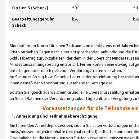
Option 3 (Scheck)
50£
50
Bearbeitungsgebühr
k.A.
k.A
Scheck
Sind auf Ihrem Konto für einen Zeitraum von mindestens drei Jahren kein
Frist von sieben Tagen nach einer entsprechenden Ankündigung die für
Schlussbetrag zurückzuhalten, der dem in der Übersicht Mindestausz
Mindestauszahlungsbetrag entspricht. Ferner können eine etwaig aufg
unterliegen oder durch geltende Verjährungsfristen verfallen.
An Sie unter Abzug bzw. Einbehalt aller in der Vereinbarung beschrieb
Ihnen gemäß der Vereinbarung zustehenden Beträge dar.
Sollten Sie, gleich aus welchem Grund, eine Überschusszahlung erhalte
an Sie im Rahmen der Vereinbarung zukünftig zahlbaren Vergütung zu 
Voraussetzungen für die Teilnahme a
1. Anmeldung und Teilnahmeberechtigung
Sie leiten den Anmeldeprozess ein, indem Sie einen vollständigen und 
muss/müssen originäre Inhalte (original content) enthalten und über d
Originalinhalte, die Materialien von Dritten verwenden, müssen wese