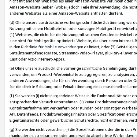
nicht mit anderen Websites als einer Amazon-Website verlinken oder i
Amazon-Website lenken (wobei jedoch Teile Ihrer Anwendung, die nich
anderen Websites als einer Amazon-Website enthalten dürfen).
(d) Ohne unsere ausdrückliche vorherige schriftliche Zustimmung werd
Nutzung mit einem Mobiltelefon oder sonstigen Mobilgerät entwickelt
(1) Websites, die nicht für die Nutzung mit solchen Geräten entwickelt
eine nicht für Mobilgeräte optimierte Website, die über einen Interne
in den
Richtlinie für Mobile Anwendungen
definiert, oder (3) Beistellge
Satellitenempfangsgeräte, Streaming-Video-Player, Blu-Ray-Player ode
Cast oder Vizio Internet-Apps).
(e) Ohne unsere ausdrückliche vorherige schriftliche Genehmigung dürfe
verwenden, um Produkt-Werbeinhalte zu aggregieren, zu analysieren, 
anderen Anwendungen, die für die Verwendung durch Personen oder Or
für die direkte Schulung oder Feinabstimmung eines maschinellen Lern
(f) Sie werden (i) nicht in irgendeiner Weise in die Funktionalität ode
entsprechenden Versuch unternehmen; (ii) keine Produktwerbungsinha
Kontaktaufnahme mit Verkäufern oder Kunden oder sonstiger Werbeaktiv
API, Datenfeeds, Produktwerbungsinhalten oder Spezifikationen erschei
Eigentumsrechte oder gewerblicher Schutzrechte, nicht entfernen, verd
(g) Sie werden nicht versuchen, (i) die Spezifikationen oder die in de
manipulieren, zu reparieren oder anderweitig abgeleitete Werke davon z