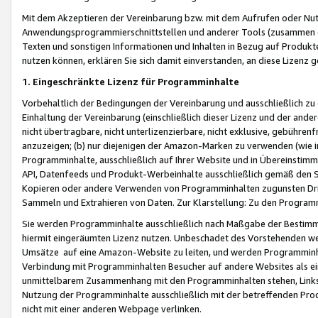
Mit dem Akzeptieren der Vereinbarung bzw. mit dem Aufrufen oder Nutz
Anwendungsprogrammierschnittstellen und anderer Tools (zusammen die
Texten und sonstigen Informationen und Inhalten in Bezug auf Produkte
nutzen können, erklären Sie sich damit einverstanden, an diese Lizenz 
1. Eingeschränkte Lizenz für Programminhalte
Vorbehaltlich der Bedingungen der Vereinbarung und ausschließlich z
Einhaltung der Vereinbarung (einschließlich dieser Lizenz und der ande
nicht übertragbare, nicht unterlizenzierbare, nicht exklusive, gebühren
anzuzeigen; (b) nur diejenigen der Amazon-Marken zu verwenden (wie in 
Programminhalte, ausschließlich auf Ihrer Website und in Übereinstimmu
API, Datenfeeds und Produkt-Werbeinhalte ausschließlich gemäß den Spe
Kopieren oder andere Verwenden von Programminhalten zugunsten Dri
Sammeln und Extrahieren von Daten. Zur Klarstellung: Zu den Program
Sie werden Programminhalte ausschließlich nach Maßgabe der Besti
hiermit eingeräumten Lizenz nutzen. Unbeschadet des Vorstehenden we
Umsätze auf eine Amazon-Website zu leiten, und werden Programminhal
Verbindung mit Programminhalten Besucher auf andere Websites als ein
unmittelbarem Zusammenhang mit den Programminhalten stehen, Links z
Nutzung der Programminhalte ausschließlich mit der betreffenden Pr
nicht mit einer anderen Webpage verlinken.