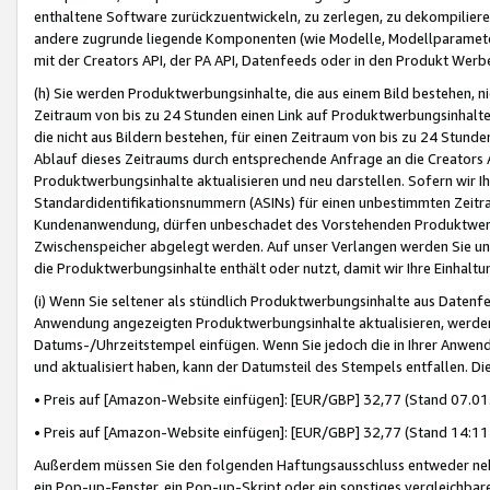
enthaltene Software zurückzuentwickeln, zu zerlegen, zu dekompilier
andere zugrunde liegende Komponenten (wie Modelle, Modellparameter
mit der Creators API, der PA API, Datenfeeds oder in den Produkt Werb
(h) Sie werden Produktwerbungsinhalte, die aus einem Bild bestehen, ni
Zeitraum von bis zu 24 Stunden einen Link auf Produktwerbungsinhalte
die nicht aus Bildern bestehen, für einen Zeitraum von bis zu 24 Stund
Ablauf dieses Zeitraums durch entsprechende Anfrage an die Creators 
Produktwerbungsinhalte aktualisieren und neu darstellen. Sofern wir Ih
Standardidentifikationsnummern (ASINs) für einen unbestimmten Zeitra
Kundenanwendung, dürfen unbeschadet des Vorstehenden Produktwerbu
Zwischenspeicher abgelegt werden. Auf unser Verlangen werden Sie un
die Produktwerbungsinhalte enthält oder nutzt, damit wir Ihre Einhalt
(i) Wenn Sie seltener als stündlich Produktwerbungsinhalte aus Datenfe
Anwendung angezeigten Produktwerbungsinhalte aktualisieren, werden 
Datums-/Uhrzeitstempel einfügen. Wenn Sie jedoch die in Ihrer Anwe
und aktualisiert haben, kann der Datumsteil des Stempels entfallen. Dies
• Preis auf [Amazon-Website einfügen]: [EUR/GBP] 32,77 (Stand 07.01.
• Preis auf [Amazon-Website einfügen]: [EUR/GBP] 32,77 (Stand 14:11 
Außerdem müssen Sie den folgenden Haftungsausschluss entweder neb
ein Pop-up-Fenster, ein Pop-up-Skript oder ein sonstiges vergleichba