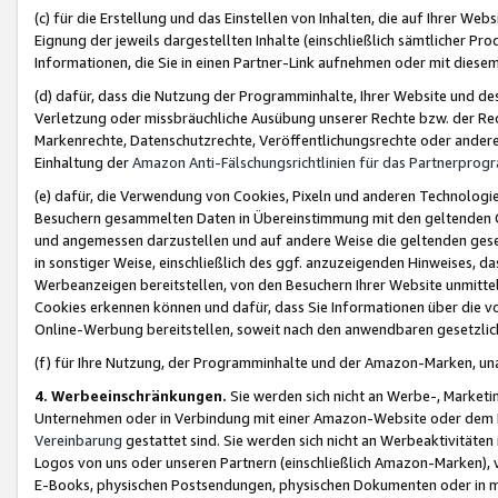
(c) für die Erstellung und das Einstellen von Inhalten, die auf Ihrer We
Eignung der jeweils dargestellten Inhalte (einschließlich sämtlicher 
Informationen, die Sie in einen Partner-Link aufnehmen oder mit diese
(d) dafür, dass die Nutzung der Programminhalte, Ihrer Website und des 
Verletzung oder missbräuchliche Ausübung unserer Rechte bzw. der Recht
Markenrechte, Datenschutzrechte, Veröffentlichungsrechte oder anderer
Einhaltung der
Amazon Anti-Fälschungsrichtlinien für das Partnerpro
(e) dafür, die Verwendung von Cookies, Pixeln und anderen Technologien
Besuchern gesammelten Daten in Übereinstimmung mit den geltenden Ge
und angemessen darzustellen und auf andere Weise die geltenden geset
in sonstiger Weise, einschließlich des ggf. anzuzeigenden Hinweises, d
Werbeanzeigen bereitstellen, von den Besuchern Ihrer Website unmitte
Cookies erkennen können und dafür, dass Sie Informationen über die v
Online-Werbung bereitstellen, soweit nach den anwendbaren gesetzlic
(f) für Ihre Nutzung, der Programminhalte und der Amazon-Marken, u
4. Werbeeinschränkungen.
Sie werden sich nicht an Werbe-, Market
Unternehmen oder in Verbindung mit einer Amazon-Website oder dem Pa
Vereinbarung
gestattet sind. Sie werden sich nicht an Werbeaktivitäten
Logos von uns oder unseren Partnern (einschließlich Amazon-Marken), 
E-Books, physischen Postsendungen, physischen Dokumenten oder in 