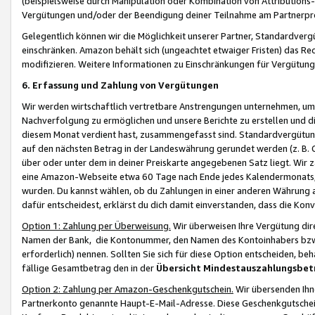
(beispielsweise durch Manipulation oder Kombination von Attributions-
Vergütungen und/oder der Beendigung deiner Teilnahme am Partnerp
Gelegentlich können wir die Möglichkeit unserer Partner, Standardv
einschränken. Amazon behält sich (ungeachtet etwaiger Fristen) das Re
modifizieren. Weitere Informationen zu Einschränkungen für Vergütung
6. Erfassung und Zahlung von Vergütungen
Wir werden wirtschaftlich vertretbare Anstrengungen unternehmen, um 
Nachverfolgung zu ermöglichen und unsere Berichte zu erstellen und di
diesem Monat verdient hast, zusammengefasst sind. Standardvergütung
auf den nächsten Betrag in der Landeswährung gerundet werden (z. B. C
über oder unter dem in deiner Preiskarte angegebenen Satz liegt. Wir
eine Amazon-Webseite etwa 60 Tage nach Ende jedes Kalendermonats, i
wurden. Du kannst wählen, ob du Zahlungen in einer anderen Währung
dafür entscheidest, erklärst du dich damit einverstanden, dass die K
Option 1: Zahlung per Überweisung.
Wir überweisen Ihre Vergütung dir
Namen der Bank, die Kontonummer, den Namen des Kontoinhabers bzw. a
erforderlich) nennen. Sollten Sie sich für diese Option entscheiden, be
fällige Gesamtbetrag den in der
Übersicht Mindestauszahlungsbet
Option 2: Zahlung per Amazon-Geschenkgutschein.
Wir übersenden Ihne
Partnerkonto genannte Haupt-E-Mail-Adresse. Diese Geschenkgutschei