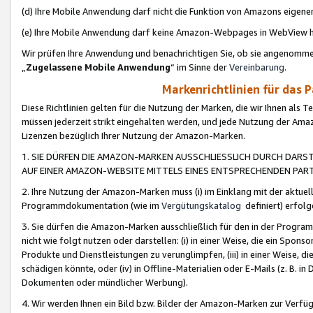
(d) Ihre Mobile Anwendung darf nicht die Funktion von Amazons eige
(e) Ihre Mobile Anwendung darf keine Amazon-Webpages in WebView 
Wir prüfen Ihre Anwendung und benachrichtigen Sie, ob sie angenomm
„
Zugelassene Mobile Anwendung
“ im Sinne der
Vereinbarung
.
Markenrichtlinien für das 
Diese Richtlinien gelten für die Nutzung der Marken, die wir Ihnen als 
müssen jederzeit strikt eingehalten werden, und jede Nutzung der Ama
Lizenzen bezüglich Ihrer Nutzung der Amazon-Marken.
1. SIE DÜRFEN DIE AMAZON-MARKEN AUSSCHLIESSLICH DURCH DARS
AUF EINER AMAZON-WEBSITE MITTELS EINES ENTSPRECHENDEN PART
2. Ihre Nutzung der Amazon-Marken muss (i) im Einklang mit der aktuells
Programmdokumentation (wie im
Vergütungskatalog
definiert) erfolg
3. Sie dürfen die Amazon-Marken ausschließlich für den in der Progr
nicht wie folgt nutzen oder darstellen: (i) in einer Weise, die ein Spo
Produkte und Dienstleistungen zu verunglimpfen, (iii) in einer Weise
schädigen könnte, oder (iv) in Offline-Materialien oder E-Mails (z. B.
Dokumenten oder mündlicher Werbung).
4. Wir werden Ihnen ein Bild bzw. Bilder der Amazon-Marken zur Verfüg