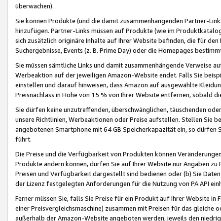
überwachen).
Sie können Produkte (und die damit zusammenhängenden Partner-Links)
hinzufügen. Partner-Links müssen auf Produkte (wie im Produktkatalog de
sich zusätzlich originäre Inhalte auf Ihrer Website befinden, die für 
Suchergebnisse, Events (z. B. Prime Day) oder die Homepages bestimmte
Sie müssen sämtliche Links und damit zusammenhängende Verweise auf z
Werbeaktion auf der jeweiligen Amazon-Website endet. Falls Sie beisp
einstellen und darauf hinweisen, dass Amazon auf ausgewählte Kleidun
Preisnachlass in Höhe von 15 % von Ihrer Website entfernen, sobald di
Sie dürfen keine unzutreffenden, überschwänglichen, täuschenden od
unsere Richtlinien, Werbeaktionen oder Preise aufstellen. Stellen Sie 
angebotenen Smartphone mit 64 GB Speicherkapazität ein, so dürfen S
führt.
Die Preise und die Verfügbarkeit von Produkten können Veränderungen 
Produkte ändern können, dürfen Sie auf Ihrer Website nur Angaben zu P
Preisen und Verfügbarkeit dargestellt sind bedienen oder (b) Sie Daten
der Lizenz festgelegten Anforderungen für die Nutzung von PA API einh
Ferner müssen Sie, falls Sie Preise für ein Produkt auf Ihrer Website in 
einer Preisvergleichsmaschine) zusammen mit Preisen für das gleiche o
außerhalb der Amazon-Website angeboten werden, jeweils den niedrigst