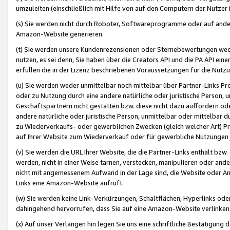
umzuleiten (einschließlich mit Hilfe von auf den Computern der Nutzer i
(s) Sie werden nicht durch Roboter, Softwareprogramme oder auf andere
Amazon-Website generieren.
(t) Sie werden unsere Kundenrezensionen oder Sternebewertungen wed
nutzen, es sei denn, Sie haben über die Creators API und die PA API e
erfüllen die in der Lizenz beschriebenen Voraussetzungen für die Nutzu
(u) Sie werden weder unmittelbar noch mittelbar über Partner-Links P
oder zu Nutzung durch eine andere natürliche oder juristische Person,
Geschäftspartnern nicht gestatten bzw. diese nicht dazu auffordern od
andere natürliche oder juristische Person, unmittelbar oder mittelbar
zu Wiederverkaufs- oder gewerblichen Zwecken (gleich welcher Art) 
auf Ihrer Website zum Wiederverkauf oder für gewerbliche Nutzungen 
(v) Sie werden die URL Ihrer Website, die die Partner-Links enthält b
werden, nicht in einer Weise tarnen, verstecken, manipulieren oder and
nicht mit angemessenem Aufwand in der Lage sind, die Website oder A
Links eine Amazon-Website aufruft.
(w) Sie werden keine Link-Verkürzungen, Schaltflächen, Hyperlinks ode
dahingehend hervorrufen, dass Sie auf eine Amazon-Website verlinken
(x) Auf unser Verlangen hin legen Sie uns eine schriftliche Bestätigung