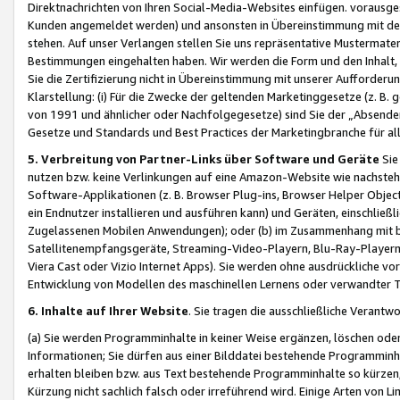
Direktnachrichten von Ihren Social-Media-Websites einfügen. vorausg
Kunden angemeldet werden) und ansonsten in Übereinstimmung mit der
stehen. Auf unser Verlangen stellen Sie uns repräsentative Mustermater
Bestimmungen eingehalten haben. Wir werden die Form und den Inhalt, di
Sie die Zertifizierung nicht in Übereinstimmung mit unserer Aufforderu
Klarstellung: (i) Für die Zwecke der geltenden Marketinggesetze (z. 
von 1991 und ähnlicher oder Nachfolgegesetze) sind Sie der „Absender“ j
Gesetze und Standards und Best Practices der Marketingbranche für 
5. Verbreitung von Partner-Links über Software und Geräte
Sie
nutzen bzw. keine Verlinkungen auf eine Amazon-Website wie nachsteh
Software-Applikationen (z. B. Browser Plug-ins, Browser Helper Objec
ein Endnutzer installieren und ausführen kann) und Geräten, einschlie
Zugelassenen Mobilen Anwendungen); oder (b) im Zusammenhang mit bzw.
Satellitenempfangsgeräte, Streaming-Video-Playern, Blu-Ray-Playern 
Viera Cast oder Vizio Internet Apps). Sie werden ohne ausdrückliche v
Entwicklung von Modellen des maschinellen Lernens oder verwandter 
6. Inhalte auf Ihrer Website
. Sie tragen die ausschließliche Verantwo
(a) Sie werden Programminhalte in keiner Weise ergänzen, löschen oder
Informationen; Sie dürfen aus einer Bilddatei bestehende Programminhal
erhalten bleiben bzw. aus Text bestehende Programminhalte so kürzen, 
Kürzung nicht sachlich falsch oder irreführend wird. Einige Arten von L