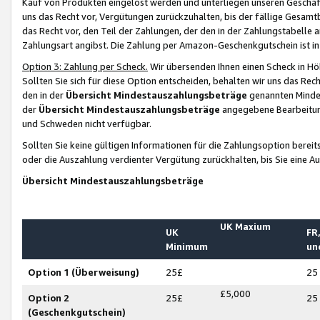
Kauf von Produkten eingelöst werden und unterliegen unseren Geschäf
uns das Recht vor, Vergütungen zurückzuhalten, bis der fällige Gesamt
das Recht vor, den Teil der Zahlungen, der den in der Zahlungstabelle 
Zahlungsart angibst. Die Zahlung per Amazon-Geschenkgutschein ist in
Option 3: Zahlung per Scheck.
Wir übersenden Ihnen einen Scheck in Höh
Sollten Sie sich für diese Option entscheiden, behalten wir uns das Rec
den in der
Übersicht Mindestauszahlungsbeträge
genannten Mindest
der
Übersicht Mindestauszahlungsbeträge
angegebene Bearbeitung
und Schweden nicht verfügbar.
Sollten Sie keine gültigen Informationen für die Zahlungsoption bereit
oder die Auszahlung verdienter Vergütung zurückhalten, bis Sie eine A
Übersicht Mindestauszahlungsbeträge
UK Maxium
UK
FR,
Minimum
un
Option 1 (Überweisung)
25£
25
£5,000
Option 2
25£
25
(Geschenkgutschein)