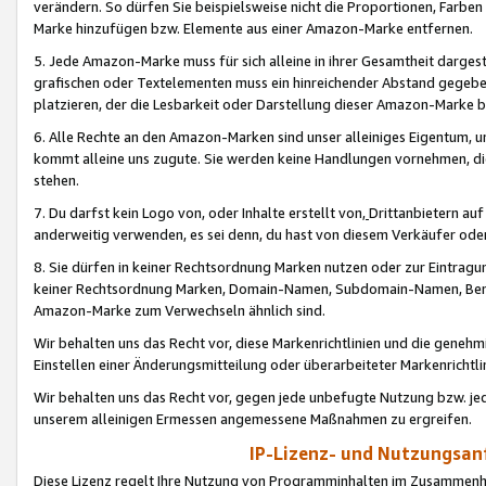
verändern. So dürfen Sie beispielsweise nicht die Proportionen, Farb
Marke hinzufügen bzw. Elemente aus einer Amazon-Marke entfernen.
5. Jede Amazon-Marke muss für sich alleine in ihrer Gesamtheit darge
grafischen oder Textelementen muss ein hinreichender Abstand gegebe
platzieren, der die Lesbarkeit oder Darstellung dieser Amazon-Marke b
6. Alle Rechte an den Amazon-Marken sind unser alleiniges Eigentum, 
kommt alleine uns zugute. Sie werden keine Handlungen vornehmen, 
stehen.
7. Du darfst kein Logo von, oder Inhalte erstellt von,
Drittanbietern au
anderweitig verwenden, es sei denn, du hast von diesem Verkäufer oder
8. Sie dürfen in keiner Rechtsordnung Marken nutzen oder zur Eintragu
keiner Rechtsordnung Marken, Domain-Namen, Subdomain-Namen, Benu
Amazon-Marke zum Verwechseln ähnlich sind.
Wir behalten uns das Recht vor, diese Markenrichtlinien und die gene
Einstellen einer Änderungsmitteilung oder überarbeiteter Markenricht
Wir behalten uns das Recht vor, gegen jede unbefugte Nutzung bzw. jede 
unserem alleinigen Ermessen angemessene Maßnahmen zu ergreifen.
IP-Lizenz- und Nutzungsan
Diese Lizenz regelt Ihre Nutzung von Programminhalten im Zusammen