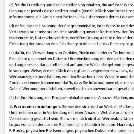
(c) für die Erstellung und das Einstellen von Inhalten, die auf Ihrer We
Eignung der jeweils dargestellten Inhalte (einschließlich sämtlicher 
Informationen, die Sie in einen Partner-Link aufnehmen oder mit diese
(d) dafür, dass die Nutzung der Programminhalte, Ihrer Website und des 
Verletzung oder missbräuchliche Ausübung unserer Rechte bzw. der Recht
Markenrechte, Datenschutzrechte, Veröffentlichungsrechte oder anderer
Einhaltung der
Amazon Anti-Fälschungsrichtlinien für das Partnerpro
(e) dafür, die Verwendung von Cookies, Pixeln und anderen Technologien
Besuchern gesammelten Daten in Übereinstimmung mit den geltenden Ge
und angemessen darzustellen und auf andere Weise die geltenden geset
in sonstiger Weise, einschließlich des ggf. anzuzeigenden Hinweises, d
Werbeanzeigen bereitstellen, von den Besuchern Ihrer Website unmitte
Cookies erkennen können und dafür, dass Sie Informationen über die v
Online-Werbung bereitstellen, soweit nach den anwendbaren gesetzlic
(f) für Ihre Nutzung, der Programminhalte und der Amazon-Marken, u
4. Werbeeinschränkungen.
Sie werden sich nicht an Werbe-, Market
Unternehmen oder in Verbindung mit einer Amazon-Website oder dem Pa
Vereinbarung
gestattet sind. Sie werden sich nicht an Werbeaktivitäten
Logos von uns oder unseren Partnern (einschließlich Amazon-Marken), 
E-Books, physischen Postsendungen, physischen Dokumenten oder in 