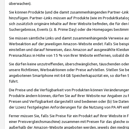
überwachen).
Sie können Produkte (und die damit zusammenhängenden Partner-Links)
hinzufügen. Partner-Links müssen auf Produkte (wie im Produktkatalog de
sich zusätzlich originäre Inhalte auf Ihrer Website befinden, die für 
Suchergebnisse, Events (z. B. Prime Day) oder die Homepages bestimmte
Sie müssen sämtliche Links und damit zusammenhängende Verweise auf z
Werbeaktion auf der jeweiligen Amazon-Website endet. Falls Sie beisp
einstellen und darauf hinweisen, dass Amazon auf ausgewählte Kleidun
Preisnachlass in Höhe von 15 % von Ihrer Website entfernen, sobald di
Sie dürfen keine unzutreffenden, überschwänglichen, täuschenden od
unsere Richtlinien, Werbeaktionen oder Preise aufstellen. Stellen Sie 
angebotenen Smartphone mit 64 GB Speicherkapazität ein, so dürfen S
führt.
Die Preise und die Verfügbarkeit von Produkten können Veränderungen 
Produkte ändern können, dürfen Sie auf Ihrer Website nur Angaben zu P
Preisen und Verfügbarkeit dargestellt sind bedienen oder (b) Sie Daten
der Lizenz festgelegten Anforderungen für die Nutzung von PA API einh
Ferner müssen Sie, falls Sie Preise für ein Produkt auf Ihrer Website in 
einer Preisvergleichsmaschine) zusammen mit Preisen für das gleiche o
außerhalb der Amazon-Website angeboten werden, jeweils den niedrigst