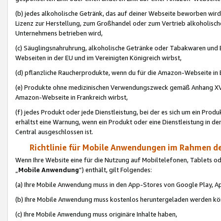
(b) jedes alkoholische Getränk, das auf deiner Webseite beworben wird
Lizenz zur Herstellung, zum Großhandel oder zum Vertrieb alkoholisch
Unternehmens betrieben wird,
(c) Säuglingsnahruhrung, alkoholische Getränke oder Tabakwaren und E
Webseiten in der EU und im Vereinigten Königreich wirbst,
(d) pflanzliche Raucherprodukte, wenn du für die Amazon-Webseite in B
(e) Produkte ohne medizinischen Verwendungszweck gemäß Anhang XVI 
Amazon-Webseite in Frankreich wirbst,
(f) jedes Produkt oder jede Dienstleistung, bei der es sich um ein Prod
erhältst eine Warnung, wenn ein Produkt oder eine Dienstleistung in de
Central ausgeschlossen ist.
Richtlinie für Mobile Anwendungen im Rahmen de
Wenn Ihre Website eine für die Nutzung auf Mobiltelefonen, Tablets 
„
Mobile Anwendung
“) enthält, gilt Folgendes:
(a) Ihre Mobile Anwendung muss in den App-Stores von Google Play, A
(b) Ihre Mobile Anwendung muss kostenlos heruntergeladen werden könn
(c) Ihre Mobile Anwendung muss originäre Inhalte haben,