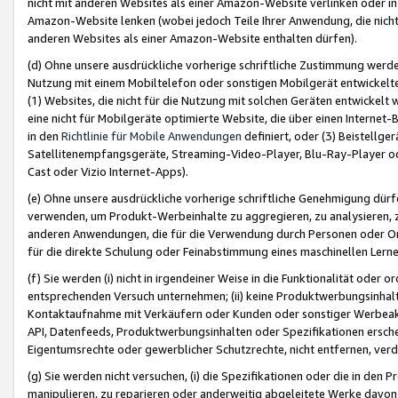
nicht mit anderen Websites als einer Amazon-Website verlinken oder i
Amazon-Website lenken (wobei jedoch Teile Ihrer Anwendung, die nich
anderen Websites als einer Amazon-Website enthalten dürfen).
(d) Ohne unsere ausdrückliche vorherige schriftliche Zustimmung werd
Nutzung mit einem Mobiltelefon oder sonstigen Mobilgerät entwickelt
(1) Websites, die nicht für die Nutzung mit solchen Geräten entwickelt
eine nicht für Mobilgeräte optimierte Website, die über einen Interne
in den
Richtlinie für Mobile Anwendungen
definiert, oder (3) Beistellge
Satellitenempfangsgeräte, Streaming-Video-Player, Blu-Ray-Player ode
Cast oder Vizio Internet-Apps).
(e) Ohne unsere ausdrückliche vorherige schriftliche Genehmigung dürfe
verwenden, um Produkt-Werbeinhalte zu aggregieren, zu analysieren, 
anderen Anwendungen, die für die Verwendung durch Personen oder Or
für die direkte Schulung oder Feinabstimmung eines maschinellen Lern
(f) Sie werden (i) nicht in irgendeiner Weise in die Funktionalität ode
entsprechenden Versuch unternehmen; (ii) keine Produktwerbungsinha
Kontaktaufnahme mit Verkäufern oder Kunden oder sonstiger Werbeaktiv
API, Datenfeeds, Produktwerbungsinhalten oder Spezifikationen erschei
Eigentumsrechte oder gewerblicher Schutzrechte, nicht entfernen, verd
(g) Sie werden nicht versuchen, (i) die Spezifikationen oder die in de
manipulieren, zu reparieren oder anderweitig abgeleitete Werke davon z