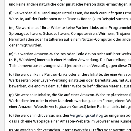
und keine andere natürliche oder juristische Person dazu ermächtigen, a
(l) Sie werden alle Handlungen unterlassen, die nach vernünftigem Erme
Website, auf der Funktionen oder Transaktionen (zum Beispiel suchen, s
(m) Sie werden auf Ihrer Website keine Partner-Links oder Programmin
Spionagesoftware, Schadsoftware, Computerviren, Würmern, Trojaner
Herunterladen oder Installieren auf einem Nutzer-Computer oder ande
genehmigt wurden.
(n) Sie werden Amazon-Websites oder Teile davon nicht auf Ihrer Websi
(z. B., WebView) innerhalb einer Mobilen Anwendung. Die Darstellung ein
Teilnahmevoraussetzungen stellt jedoch keinen Verstoß gegen diese Zif
(o) Sie werden keine Partner-Links oder andere Inhalte, die eine Am
Werbeseiten oder Layer-Werbung einstellen oder bereitstellen, mit Au
bewerben, die eng mit dem auf Ihrer Website befindlichen Material z
(p) Sie werden in Inhalte, die Sie auf einer Amazon-Website platzier
Werbediensten oder in einer Kundenbewertung, einem Forum, einem Wun
einer Amazon-Website verfügbaren Kontext) keine Partner-Links integr
(q) Sie werden nicht versuchen, den
Vergütungskatalog
zu umgehen oder
dass sich eine Webpage einer Amazon-Website im Browser eines Kunden 
(r) Sie werden nicht versuchen, Internetverkehr (Traffic) oder Vergü