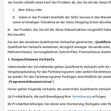
der Kunde schließt einen Kauf des Produkts ab, das Sie mit der Alexa 
C. über Alexa, oder
D. indem er das Produkt innerhalb der Skills Session in den Waren
seiner erstmaligen Teilnahme an der Alexa Shopping Action abschlie
iii. das Produkt, das Sie mit der Alexa-Einkaufsaktion vorgestellt ha
ihm bezahlt.
Die aus den einzelnen Qualifizierten Verkäufen generierten „
Qualifizi
Qualifizierten Verkäufe einnehmen, abzüglich etwaiger Versandkosten
Mehrwertsteuer), Servicegebühren, Gutschriften, Preisnachlässe, Bear
2. Ausgeschlossene Verkäufe
Unbeschadet des Vorstehenden gelten Qualifizierte Verkäufe nicht als
Vergütungskatalog für das Partnerprogramm oder andere Bestimmungen,
wir jeweils für das Partnerprogramm festlegen, einschließlich der jewe
„
Programmdokumentation
“).
Ferner gelten folgende Verkäufe, die andernfalls Qualifizierte Verkä
(a) Produktkäufe, die nach Beendigung Ihrer
Vereinbarung
erfolgen;
(b) Produktbestellungen, bei denen eine Stornierung, Rückgabe oder R