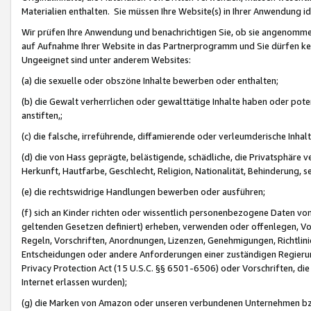
Materialien enthalten. Sie müssen Ihre Website(s) in Ihrer Anwendung ide
Wir prüfen Ihre Anwendung und benachrichtigen Sie, ob sie angenommen
auf Aufnahme Ihrer Website in das Partnerprogramm und Sie dürfen kei
Ungeeignet sind unter anderem Websites:
(a) die sexuelle oder obszöne Inhalte bewerben oder enthalten;
(b) die Gewalt verherrlichen oder gewalttätige Inhalte haben oder pot
anstiften,;
(c) die falsche, irreführende, diffamierende oder verleumderische Inha
(d) die von Hass geprägte, belästigende, schädliche, die Privatsphäre v
Herkunft, Hautfarbe, Geschlecht, Religion, Nationalität, Behinderung, 
(e) die rechtswidrige Handlungen bewerben oder ausführen;
(f) sich an Kinder richten oder wissentlich personenbezogene Daten vo
geltenden Gesetzen definiert) erheben, verwenden oder offenlegen, Vo
Regeln, Vorschriften, Anordnungen, Lizenzen, Genehmigungen, Richtlini
Entscheidungen oder andere Anforderungen einer zuständigen Regierung
Privacy Protection Act (15 U.S.C. §§ 6501-6506) oder Vorschriften, di
Internet erlassen wurden);
(g) die Marken von Amazon oder unseren verbundenen Unternehmen b