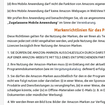
(d) Ihre Mobile Anwendung darf nicht die Funktion von Amazons eige
(e) Ihre Mobile Anwendung darf keine Amazon-Webpages in WebView 
Wir prüfen Ihre Anwendung und benachrichtigen Sie, ob sie angenomm
„
Zugelassene Mobile Anwendung
“ im Sinne der
Vereinbarung
.
Markenrichtlinien für das 
Diese Richtlinien gelten für die Nutzung der Marken, die wir Ihnen als 
müssen jederzeit strikt eingehalten werden, und jede Nutzung der Ama
Lizenzen bezüglich Ihrer Nutzung der Amazon-Marken.
1. SIE DÜRFEN DIE AMAZON-MARKEN AUSSCHLIESSLICH DURCH DARS
AUF EINER AMAZON-WEBSITE MITTELS EINES ENTSPRECHENDEN PART
2. Ihre Nutzung der Amazon-Marken muss (i) im Einklang mit der aktuells
Programmdokumentation (wie im
Vergütungskatalog
definiert) erfolg
3. Sie dürfen die Amazon-Marken ausschließlich für den in der Progr
nicht wie folgt nutzen oder darstellen: (i) in einer Weise, die ein Spo
Produkte und Dienstleistungen zu verunglimpfen, (iii) in einer Weise
schädigen könnte, oder (iv) in Offline-Materialien oder E-Mails (z. B.
Dokumenten oder mündlicher Werbung).
4. Wir werden Ihnen ein Bild bzw. Bilder der Amazon-Marken zur Verfüg