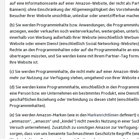
auf eine Informationsseite auf einer Amazon-Website, der nicht als Part
Bannern); ohne Einschränkung der Allgemeingültigkeit des Vorstehende
Besucher Ihrer Website unsichtbar, unlesbar oder unentzifferbar mache
(b) Sie werden Programminhalte bzw. Anwendungen, die Programminhalt
anzeigen, weder verkaufen noch weiterverkaufen, weitergeben, unterli
innerhalb von Werbung außerhalb Ihrer Website (einschließlich Werbun
Website oder einem Dienst (einschließlich Social Networking-Website
Rechte an den Programminhalten oder auf die Programminhalte an eine a
übertragen müssten, und Sie werden keine mit Ihrem Partner-Tag formati
Ihre Website ist.
(c) Sie werden Programminhalte, die nicht mehr auf einer Amazon-Websit
mehr zur Nutzung zur Verfügung stehen, umgehend von Ihrer Website e
(d) Sie werden keine Programminhalte, einschließlich in den Programmin
eine Person bzw. ein Unternehmen ein bestimmtes Produkt, eine Dienstle
geschäftlichen Beziehung oder Verbindung zu diesen steht (einschließli
Programminhalten).
(e) Sie werden Amazon-Marken (wie in den
Markenrichtlinien
definiert) 
„ammazon“, „amaozn“ und „kindel“) nicht zwecks Nutzung in einer Suc
Versuch unternehmen). Zusätzlich zu sonstigen Amazon zur Verfügung 
sorgen, dass von uns benannte Suchmaschinen Geschützte Begriffe (wie 