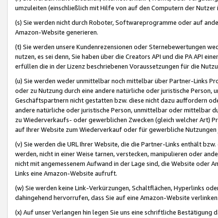
umzuleiten (einschließlich mit Hilfe von auf den Computern der Nutzer i
(s) Sie werden nicht durch Roboter, Softwareprogramme oder auf andere
Amazon-Website generieren.
(t) Sie werden unsere Kundenrezensionen oder Sternebewertungen wed
nutzen, es sei denn, Sie haben über die Creators API und die PA API e
erfüllen die in der Lizenz beschriebenen Voraussetzungen für die Nutzu
(u) Sie werden weder unmittelbar noch mittelbar über Partner-Links P
oder zu Nutzung durch eine andere natürliche oder juristische Person,
Geschäftspartnern nicht gestatten bzw. diese nicht dazu auffordern od
andere natürliche oder juristische Person, unmittelbar oder mittelbar
zu Wiederverkaufs- oder gewerblichen Zwecken (gleich welcher Art) 
auf Ihrer Website zum Wiederverkauf oder für gewerbliche Nutzungen 
(v) Sie werden die URL Ihrer Website, die die Partner-Links enthält b
werden, nicht in einer Weise tarnen, verstecken, manipulieren oder and
nicht mit angemessenem Aufwand in der Lage sind, die Website oder A
Links eine Amazon-Website aufruft.
(w) Sie werden keine Link-Verkürzungen, Schaltflächen, Hyperlinks ode
dahingehend hervorrufen, dass Sie auf eine Amazon-Website verlinken
(x) Auf unser Verlangen hin legen Sie uns eine schriftliche Bestätigung