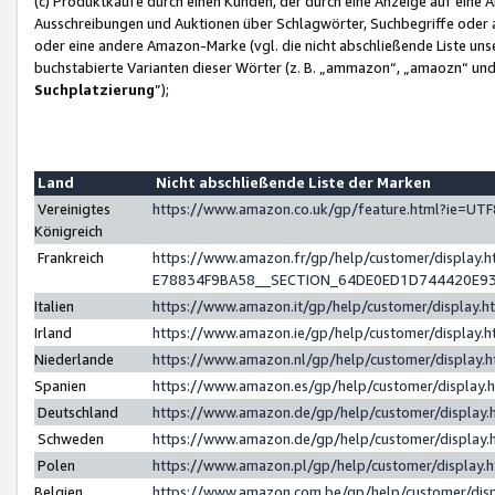
(c) Produktkäufe durch einen Kunden, der durch eine Anzeige auf eine 
Ausschreibungen und Auktionen über Schlagwörter, Suchbegriffe oder 
oder eine andere Amazon-Marke (vgl. die nicht abschließende Liste un
buchstabierte Varianten dieser Wörter (z. B. „ammazon“, „amaozn“ und „
Suchplatzierung
”);
Land
Nicht abschließende Liste der Marken
Vereinigtes
https://www.amazon.co.uk/gp/feature.html?ie=U
Königreich
Frankreich
https://www.amazon.fr/gp/help/customer/displa
E78834F9BA58__SECTION_64DE0ED1D744420E9
Italien
https://www.amazon.it/gp/help/customer/display
Irland
https://www.amazon.ie/gp/help/customer/displa
Niederlande
https://www.amazon.nl/gp/help/customer/display
Spanien
https://www.amazon.es/gp/help/customer/display
Deutschland
https://www.amazon.de/gp/help/customer/displa
Schweden
https://www.amazon.de/gp/help/customer/displa
Polen
https://www.amazon.pl/gp/help/customer/display
Belgien
https://www.amazon.com.be/gp/help/customer/d