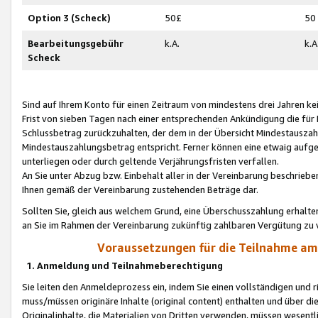
Option 3 (Scheck)
50£
50
Bearbeitungsgebühr
k.A.
k.A
Scheck
Sind auf Ihrem Konto für einen Zeitraum von mindestens drei Jahren kein
Frist von sieben Tagen nach einer entsprechenden Ankündigung die für
Schlussbetrag zurückzuhalten, der dem in der Übersicht Mindestausz
Mindestauszahlungsbetrag entspricht. Ferner können eine etwaig aufg
unterliegen oder durch geltende Verjährungsfristen verfallen.
An Sie unter Abzug bzw. Einbehalt aller in der Vereinbarung beschrieb
Ihnen gemäß der Vereinbarung zustehenden Beträge dar.
Sollten Sie, gleich aus welchem Grund, eine Überschusszahlung erhalte
an Sie im Rahmen der Vereinbarung zukünftig zahlbaren Vergütung zu 
Voraussetzungen für die Teilnahme a
1. Anmeldung und Teilnahmeberechtigung
Sie leiten den Anmeldeprozess ein, indem Sie einen vollständigen und 
muss/müssen originäre Inhalte (original content) enthalten und über d
Originalinhalte, die Materialien von Dritten verwenden, müssen wese