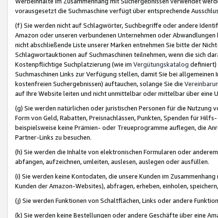
Werbeinhalte im Zusammenhang mit Suchergebnissen verwendet werden,
vorausgesetzt die Suchmaschine verfügt über entsprechende Ausschlu
(f) Sie werden nicht auf Schlagwörter, Suchbegriffe oder andere Ident
Amazon oder unseren verbundenen Unternehmen oder Abwandlungen bzw
nicht abschließende Liste unserer Marken entnehmen Sie bitte der Nich
Schlagwortauktionen auf Suchmaschinen teilnehmen, wenn die sich da
Kostenpflichtige Suchplatzierung (wie im
Vergütungskatalog
definiert
Suchmaschinen Links zur Verfügung stellen, damit Sie bei allgemeinen I
kostenfreien Suchergebnissen) auftauchen, solange Sie die
Vereinbaru
auf Ihre Website leiten und nicht unmittelbar oder mittelbar über eine
(g) Sie werden natürlichen oder juristischen Personen für die Nutzung 
Form von Geld, Rabatten, Preisnachlässen, Punkten, Spenden für Hilfs
beispielsweise keine Prämien- oder Treueprogramme auflegen, die Anrei
Partner-Links zu besuchen.
(h) Sie werden die Inhalte von elektronischen Formularen oder anderem M
abfangen, aufzeichnen, umleiten, auslesen, auslegen oder ausfüllen.
(i) Sie werden keine Kontodaten, die unsere Kunden im Zusammenhang 
Kunden der Amazon-Websites), abfragen, erheben, einholen, speichern,
(j) Sie werden Funktionen von Schaltflächen, Links oder andere Funkti
(k) Sie werden keine Bestellungen oder andere Geschäfte über eine Ama