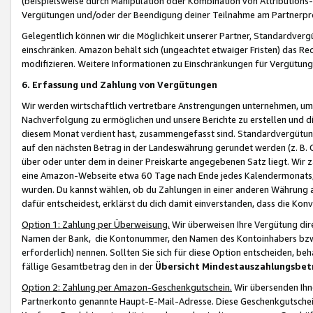
(beispielsweise durch Manipulation oder Kombination von Attributions-
Vergütungen und/oder der Beendigung deiner Teilnahme am Partnerp
Gelegentlich können wir die Möglichkeit unserer Partner, Standardv
einschränken. Amazon behält sich (ungeachtet etwaiger Fristen) das Re
modifizieren. Weitere Informationen zu Einschränkungen für Vergütung
6. Erfassung und Zahlung von Vergütungen
Wir werden wirtschaftlich vertretbare Anstrengungen unternehmen, um 
Nachverfolgung zu ermöglichen und unsere Berichte zu erstellen und di
diesem Monat verdient hast, zusammengefasst sind. Standardvergütung
auf den nächsten Betrag in der Landeswährung gerundet werden (z. B. C
über oder unter dem in deiner Preiskarte angegebenen Satz liegt. Wir
eine Amazon-Webseite etwa 60 Tage nach Ende jedes Kalendermonats, i
wurden. Du kannst wählen, ob du Zahlungen in einer anderen Währung
dafür entscheidest, erklärst du dich damit einverstanden, dass die K
Option 1: Zahlung per Überweisung.
Wir überweisen Ihre Vergütung dir
Namen der Bank, die Kontonummer, den Namen des Kontoinhabers bzw. a
erforderlich) nennen. Sollten Sie sich für diese Option entscheiden, be
fällige Gesamtbetrag den in der
Übersicht Mindestauszahlungsbet
Option 2: Zahlung per Amazon-Geschenkgutschein.
Wir übersenden Ihne
Partnerkonto genannte Haupt-E-Mail-Adresse. Diese Geschenkgutschei