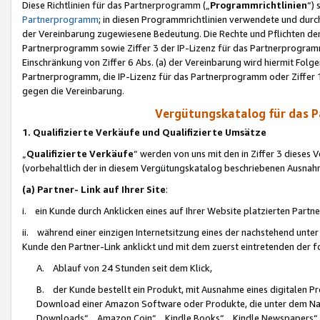
Diese Richtlinien für das Partnerprogramm („
Programmrichtlinien
“)
Partnerprogramm
; in diesen Programmrichtlinien verwendete und durch
der Vereinbarung zugewiesene Bedeutung. Die Rechte und Pflichten de
Partnerprogramm sowie Ziffer 3 der IP-Lizenz für das Partnerprogram
Einschränkung von Ziffer 6 Abs. (a) der Vereinbarung wird hiermit Fol
Partnerprogramm, die IP-Lizenz für das Partnerprogramm oder Ziffer 1
gegen die Vereinbarung.
Vergütungskatalog für das 
1. Qualifizierte Verkäufe und Qualifizierte Umsätze
„
Qualifizierte Verkäufe
“ werden von uns mit den in Ziffer 3 diese
(vorbehaltlich der in diesem Vergütungskatalog beschriebenen Ausnah
(a) Partner- Link auf Ihrer Site
:
i. ein Kunde durch Anklicken eines auf Ihrer Website platzierten Part
ii. während einer einzigen Internetsitzung eines der nachstehend unter (i)
Kunde den Partner-Link anklickt und mit dem zuerst eintretenden der f
A. Ablauf von 24 Stunden seit dem Klick,
B. der Kunde bestellt ein Produkt, mit Ausnahme eines digitalen P
Download einer Amazon Software oder Produkte, die unter dem N
Downloads“, „Amazon Coin“, „Kindle Books“, „Kindle Newspapers“, „