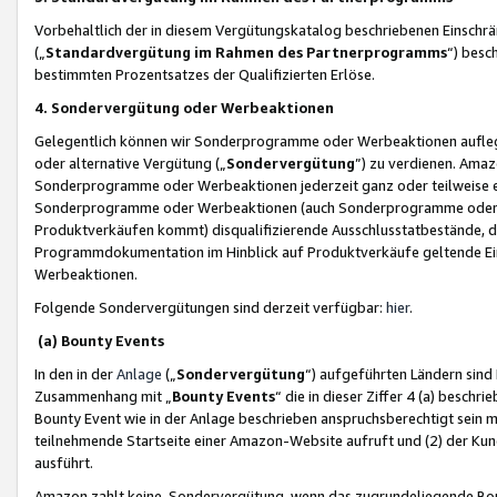
Vorbehaltlich der in diesem Vergütungskatalog beschriebenen Einschr
(„
Standardvergütung im Rahmen des Partnerprogramms
“) besc
bestimmten Prozentsatzes der Qualifizierten Erlöse.
4. Sondervergütung oder Werbeaktionen
Gelegentlich können wir Sonderprogramme oder Werbeaktionen auflegen,
oder alternative Vergütung („
Sondervergütung
”) zu verdienen. Amazo
Sonderprogramme oder Werbeaktionen jederzeit ganz oder teilweise einz
Sonderprogramme oder Werbeaktionen (auch Sonderprogramme oder We
Produktverkäufen kommt) disqualifizierende Ausschlusstatbestände, di
Programmdokumentation im Hinblick auf Produktverkäufe geltende E
Werbeaktionen.
Folgende Sondervergütungen sind derzeit verfügbar:
hier
.
(a) Bounty Events
In den in der
Anlage
(„
Sondervergütung
“) aufgeführten Ländern sind
Zusammenhang mit „
Bounty Events
“ die in dieser Ziffer 4 (a) besch
Bounty Event wie in der Anlage beschrieben anspruchsberechtigt sein mu
teilnehmende Startseite einer Amazon-Website aufruft und (2) der Kun
ausführt.
Amazon zahlt keine Sondervergütung, wenn das zugrundeliegende Boun