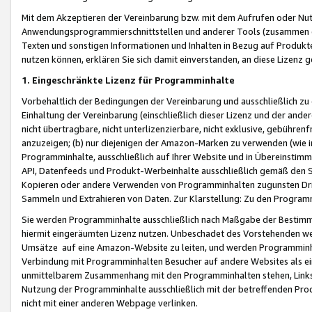
Mit dem Akzeptieren der Vereinbarung bzw. mit dem Aufrufen oder Nutz
Anwendungsprogrammierschnittstellen und anderer Tools (zusammen die
Texten und sonstigen Informationen und Inhalten in Bezug auf Produkte
nutzen können, erklären Sie sich damit einverstanden, an diese Lizenz 
1. Eingeschränkte Lizenz für Programminhalte
Vorbehaltlich der Bedingungen der Vereinbarung und ausschließlich z
Einhaltung der Vereinbarung (einschließlich dieser Lizenz und der ande
nicht übertragbare, nicht unterlizenzierbare, nicht exklusive, gebühren
anzuzeigen; (b) nur diejenigen der Amazon-Marken zu verwenden (wie in 
Programminhalte, ausschließlich auf Ihrer Website und in Übereinstimmu
API, Datenfeeds und Produkt-Werbeinhalte ausschließlich gemäß den Spe
Kopieren oder andere Verwenden von Programminhalten zugunsten Dri
Sammeln und Extrahieren von Daten. Zur Klarstellung: Zu den Program
Sie werden Programminhalte ausschließlich nach Maßgabe der Besti
hiermit eingeräumten Lizenz nutzen. Unbeschadet des Vorstehenden we
Umsätze auf eine Amazon-Website zu leiten, und werden Programminhal
Verbindung mit Programminhalten Besucher auf andere Websites als ein
unmittelbarem Zusammenhang mit den Programminhalten stehen, Links z
Nutzung der Programminhalte ausschließlich mit der betreffenden Pr
nicht mit einer anderen Webpage verlinken.