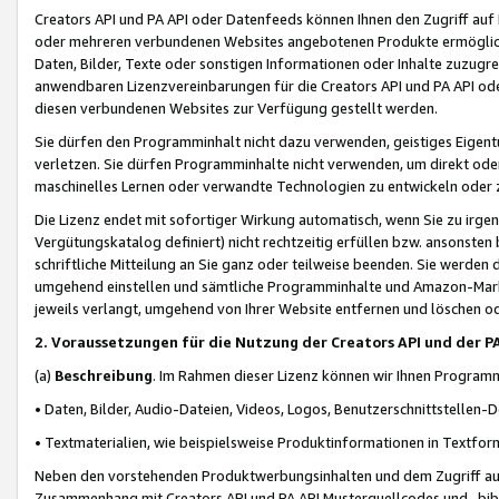
Creators API und PA API oder Datenfeeds können Ihnen den Zugriff auf D
oder mehreren verbundenen Websites angebotenen Produkte ermögliche
Daten, Bilder, Texte oder sonstigen Informationen oder Inhalte zuzugre
anwendbaren Lizenzvereinbarungen für die Creators API und PA API od
diesen verbundenen Websites zur Verfügung gestellt werden.
Sie dürfen den Programminhalt nicht dazu verwenden, geistiges Eigent
verletzen. Sie dürfen Programminhalte nicht verwenden, um direkt ode
maschinelles Lernen oder verwandte Technologien zu entwickeln oder zu
Die Lizenz endet mit sofortiger Wirkung automatisch, wenn Sie zu irg
Vergütungskatalog definiert) nicht rechtzeitig erfüllen bzw. ansonsten
schriftliche Mitteilung an Sie ganz oder teilweise beenden. Sie werden
umgehend einstellen und sämtliche Programminhalte und Amazon-Marke
jeweils verlangt, umgehend von Ihrer Website entfernen und löschen od
2. Voraussetzungen für die Nutzung der Creators API und der P
(a)
Beschreibung
. Im Rahmen dieser Lizenz können wir Ihnen Programmi
• Daten, Bilder, Audio-Dateien, Videos, Logos, Benutzerschnittstellen-
• Textmaterialien, wie beispielsweise Produktinformationen in Textfor
Neben den vorstehenden Produktwerbungsinhalten und dem Zugriff auf 
Zusammenhang mit Creators API und PA API Musterquellcodes und -bibli