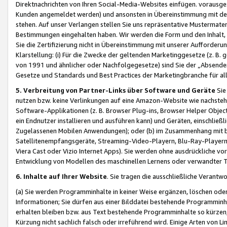
Direktnachrichten von Ihren Social-Media-Websites einfügen. vorausg
Kunden angemeldet werden) und ansonsten in Übereinstimmung mit der
stehen. Auf unser Verlangen stellen Sie uns repräsentative Mustermater
Bestimmungen eingehalten haben. Wir werden die Form und den Inhalt, di
Sie die Zertifizierung nicht in Übereinstimmung mit unserer Aufforderu
Klarstellung: (i) Für die Zwecke der geltenden Marketinggesetze (z. 
von 1991 und ähnlicher oder Nachfolgegesetze) sind Sie der „Absender“ j
Gesetze und Standards und Best Practices der Marketingbranche für 
5. Verbreitung von Partner-Links über Software und Geräte
Sie
nutzen bzw. keine Verlinkungen auf eine Amazon-Website wie nachsteh
Software-Applikationen (z. B. Browser Plug-ins, Browser Helper Objec
ein Endnutzer installieren und ausführen kann) und Geräten, einschlie
Zugelassenen Mobilen Anwendungen); oder (b) im Zusammenhang mit bzw.
Satellitenempfangsgeräte, Streaming-Video-Playern, Blu-Ray-Playern 
Viera Cast oder Vizio Internet Apps). Sie werden ohne ausdrückliche v
Entwicklung von Modellen des maschinellen Lernens oder verwandter 
6. Inhalte auf Ihrer Website
. Sie tragen die ausschließliche Verantwo
(a) Sie werden Programminhalte in keiner Weise ergänzen, löschen oder
Informationen; Sie dürfen aus einer Bilddatei bestehende Programminhal
erhalten bleiben bzw. aus Text bestehende Programminhalte so kürzen, 
Kürzung nicht sachlich falsch oder irreführend wird. Einige Arten von L