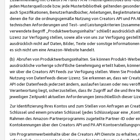
jeden Musterquellcode bzw. jede Musterbibliothek geltenden gesonder
auch Spezifikationen, Benutzerhandbücher, Anleitungen, Begleitmaterial
denen die für die ordnungsgemäße Nutzung von Creators API und PA A
technischen Anforderungen und Test- und Leistungskriterien (zusammen
verwendete Begriff „Produktwerbungsinhalte“ schließt ausdrücklich al
Lizenz zur Verfügung stellen, sowie alle von uns zur Verfügung gestel
ausdrücklich nicht auf Daten, Bilder, Texte oder sonstige Informatione
es sich nicht um eine Amazon-Website handelt.
(b) Abrufen von Produktwerbungsinhalten. Sie können Produkt-Werbein
ausdrückliche vorherige schriftliche Genehmigung erteilt haben, könn
wir über die Creators API Feeds zur Verfügung stellen. Wenn Sie Produk
Nutzung von Datenfeeds dieser Lizenz. Sie erkennen an, dass wir Creat
API oder Datenfeeds jederzeit ändern, auslaufen lassen oder neu veröffe
Verantwortung liegt, sicherzustellen, dass Ihr Zugriff auf die und Ihr
jeweiligen Zeitpunkt aktuellen Anforderungen (einschließlich dieser Liz
Zur Identifizierung Ihres Kontos und zum Stellen von Anfragen an Crea
Schlüssel und einem privaten Schlüssel (jedes Schlüsselpaar eine „Kon
Rahmen des Amazon-Partnerprogramms zugeteilte Partner-ID oder ein
Kontokennungen über den Creators API und PA API Kontoerstellungspro
Um Programmwerbeinhalte über die Creators API Dienste zu erhalten, m