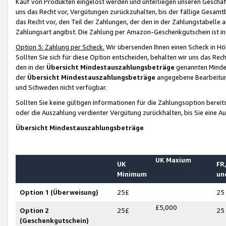
Kauf von Produkten eingelöst werden und unterliegen unseren Geschäf
uns das Recht vor, Vergütungen zurückzuhalten, bis der fällige Gesamt
das Recht vor, den Teil der Zahlungen, der den in der Zahlungstabelle 
Zahlungsart angibst. Die Zahlung per Amazon-Geschenkgutschein ist in
Option 3: Zahlung per Scheck.
Wir übersenden Ihnen einen Scheck in Höh
Sollten Sie sich für diese Option entscheiden, behalten wir uns das Rec
den in der
Übersicht Mindestauszahlungsbeträge
genannten Mindest
der
Übersicht Mindestauszahlungsbeträge
angegebene Bearbeitung
und Schweden nicht verfügbar.
Sollten Sie keine gültigen Informationen für die Zahlungsoption bereit
oder die Auszahlung verdienter Vergütung zurückhalten, bis Sie eine A
Übersicht Mindestauszahlungsbeträge
UK Maxium
UK
FR,
Minimum
un
Option 1 (Überweisung)
25£
25
£5,000
Option 2
25£
25
(Geschenkgutschein)