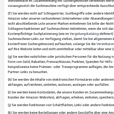
Werbeinhalte im Zusammenhang mit Suchergebnissen verwendet werden,
vorausgesetzt die Suchmaschine verfügt über entsprechende Ausschlu
(f) Sie werden nicht auf Schlagwörter, Suchbegriffe oder andere Ident
Amazon oder unseren verbundenen Unternehmen oder Abwandlungen bzw
nicht abschließende Liste unserer Marken entnehmen Sie bitte der Nich
Schlagwortauktionen auf Suchmaschinen teilnehmen, wenn die sich da
Kostenpflichtige Suchplatzierung (wie im
Vergütungskatalog
definiert
Suchmaschinen Links zur Verfügung stellen, damit Sie bei allgemeinen I
kostenfreien Suchergebnissen) auftauchen, solange Sie die
Vereinbaru
auf Ihre Website leiten und nicht unmittelbar oder mittelbar über eine
(g) Sie werden natürlichen oder juristischen Personen für die Nutzung 
Form von Geld, Rabatten, Preisnachlässen, Punkten, Spenden für Hilfs
beispielsweise keine Prämien- oder Treueprogramme auflegen, die Anrei
Partner-Links zu besuchen.
(h) Sie werden die Inhalte von elektronischen Formularen oder anderem M
abfangen, aufzeichnen, umleiten, auslesen, auslegen oder ausfüllen.
(i) Sie werden keine Kontodaten, die unsere Kunden im Zusammenhang 
Kunden der Amazon-Websites), abfragen, erheben, einholen, speichern,
(j) Sie werden Funktionen von Schaltflächen, Links oder andere Funkti
(k) Sie werden keine Bestellungen oder andere Geschäfte über eine Ama