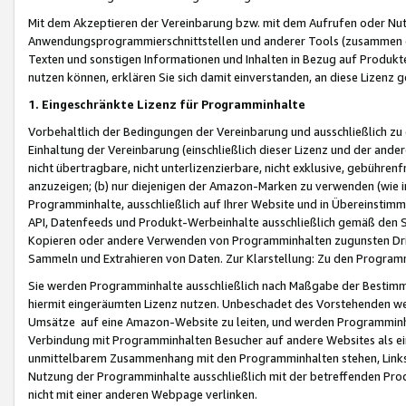
Mit dem Akzeptieren der Vereinbarung bzw. mit dem Aufrufen oder Nutz
Anwendungsprogrammierschnittstellen und anderer Tools (zusammen die
Texten und sonstigen Informationen und Inhalten in Bezug auf Produkte
nutzen können, erklären Sie sich damit einverstanden, an diese Lizenz 
1. Eingeschränkte Lizenz für Programminhalte
Vorbehaltlich der Bedingungen der Vereinbarung und ausschließlich z
Einhaltung der Vereinbarung (einschließlich dieser Lizenz und der ande
nicht übertragbare, nicht unterlizenzierbare, nicht exklusive, gebühren
anzuzeigen; (b) nur diejenigen der Amazon-Marken zu verwenden (wie in 
Programminhalte, ausschließlich auf Ihrer Website und in Übereinstimmu
API, Datenfeeds und Produkt-Werbeinhalte ausschließlich gemäß den Spe
Kopieren oder andere Verwenden von Programminhalten zugunsten Dri
Sammeln und Extrahieren von Daten. Zur Klarstellung: Zu den Program
Sie werden Programminhalte ausschließlich nach Maßgabe der Besti
hiermit eingeräumten Lizenz nutzen. Unbeschadet des Vorstehenden we
Umsätze auf eine Amazon-Website zu leiten, und werden Programminhal
Verbindung mit Programminhalten Besucher auf andere Websites als ein
unmittelbarem Zusammenhang mit den Programminhalten stehen, Links z
Nutzung der Programminhalte ausschließlich mit der betreffenden Pr
nicht mit einer anderen Webpage verlinken.