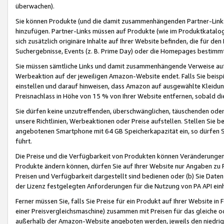
überwachen).
Sie können Produkte (und die damit zusammenhängenden Partner-Links)
hinzufügen. Partner-Links müssen auf Produkte (wie im Produktkatalog de
sich zusätzlich originäre Inhalte auf Ihrer Website befinden, die für 
Suchergebnisse, Events (z. B. Prime Day) oder die Homepages bestimmte
Sie müssen sämtliche Links und damit zusammenhängende Verweise auf z
Werbeaktion auf der jeweiligen Amazon-Website endet. Falls Sie beisp
einstellen und darauf hinweisen, dass Amazon auf ausgewählte Kleidun
Preisnachlass in Höhe von 15 % von Ihrer Website entfernen, sobald di
Sie dürfen keine unzutreffenden, überschwänglichen, täuschenden od
unsere Richtlinien, Werbeaktionen oder Preise aufstellen. Stellen Sie 
angebotenen Smartphone mit 64 GB Speicherkapazität ein, so dürfen S
führt.
Die Preise und die Verfügbarkeit von Produkten können Veränderungen 
Produkte ändern können, dürfen Sie auf Ihrer Website nur Angaben zu P
Preisen und Verfügbarkeit dargestellt sind bedienen oder (b) Sie Daten
der Lizenz festgelegten Anforderungen für die Nutzung von PA API einh
Ferner müssen Sie, falls Sie Preise für ein Produkt auf Ihrer Website in 
einer Preisvergleichsmaschine) zusammen mit Preisen für das gleiche o
außerhalb der Amazon-Website angeboten werden, jeweils den niedrigst