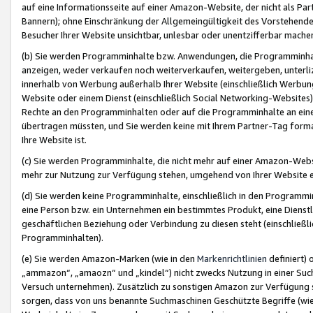
auf eine Informationsseite auf einer Amazon-Website, der nicht als Part
Bannern); ohne Einschränkung der Allgemeingültigkeit des Vorstehende
Besucher Ihrer Website unsichtbar, unlesbar oder unentzifferbar mache
(b) Sie werden Programminhalte bzw. Anwendungen, die Programminhalt
anzeigen, weder verkaufen noch weiterverkaufen, weitergeben, unterli
innerhalb von Werbung außerhalb Ihrer Website (einschließlich Werbun
Website oder einem Dienst (einschließlich Social Networking-Website
Rechte an den Programminhalten oder auf die Programminhalte an eine a
übertragen müssten, und Sie werden keine mit Ihrem Partner-Tag formati
Ihre Website ist.
(c) Sie werden Programminhalte, die nicht mehr auf einer Amazon-Websit
mehr zur Nutzung zur Verfügung stehen, umgehend von Ihrer Website e
(d) Sie werden keine Programminhalte, einschließlich in den Programmin
eine Person bzw. ein Unternehmen ein bestimmtes Produkt, eine Dienstle
geschäftlichen Beziehung oder Verbindung zu diesen steht (einschließli
Programminhalten).
(e) Sie werden Amazon-Marken (wie in den
Markenrichtlinien
definiert) 
„ammazon“, „amaozn“ und „kindel“) nicht zwecks Nutzung in einer Suc
Versuch unternehmen). Zusätzlich zu sonstigen Amazon zur Verfügung 
sorgen, dass von uns benannte Suchmaschinen Geschützte Begriffe (wie 