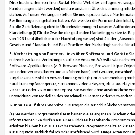
Direktnachrichten von Ihren Social-Media-Websites einfügen. vorausg
Kunden angemeldet werden) und ansonsten in Übereinstimmung mit der
stehen. Auf unser Verlangen stellen Sie uns repräsentative Mustermater
Bestimmungen eingehalten haben. Wir werden die Form und den Inhalt, di
Sie die Zertifizierung nicht in Übereinstimmung mit unserer Aufforderu
Klarstellung: (i) Für die Zwecke der geltenden Marketinggesetze (z. 
von 1991 und ähnlicher oder Nachfolgegesetze) sind Sie der „Absender“ j
Gesetze und Standards und Best Practices der Marketingbranche für 
5. Verbreitung von Partner-Links über Software und Geräte
Sie
nutzen bzw. keine Verlinkungen auf eine Amazon-Website wie nachsteh
Software-Applikationen (z. B. Browser Plug-ins, Browser Helper Objec
ein Endnutzer installieren und ausführen kann) und Geräten, einschlie
Zugelassenen Mobilen Anwendungen); oder (b) im Zusammenhang mit bzw.
Satellitenempfangsgeräte, Streaming-Video-Playern, Blu-Ray-Playern 
Viera Cast oder Vizio Internet Apps). Sie werden ohne ausdrückliche v
Entwicklung von Modellen des maschinellen Lernens oder verwandter 
6. Inhalte auf Ihrer Website
. Sie tragen die ausschließliche Verantwo
(a) Sie werden Programminhalte in keiner Weise ergänzen, löschen oder
Informationen; Sie dürfen aus einer Bilddatei bestehende Programminhal
erhalten bleiben bzw. aus Text bestehende Programminhalte so kürzen, 
Kürzung nicht sachlich falsch oder irreführend wird. Einige Arten von L