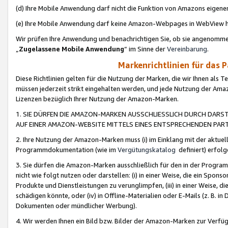
(d) Ihre Mobile Anwendung darf nicht die Funktion von Amazons eige
(e) Ihre Mobile Anwendung darf keine Amazon-Webpages in WebView 
Wir prüfen Ihre Anwendung und benachrichtigen Sie, ob sie angenomm
„
Zugelassene Mobile Anwendung
“ im Sinne der
Vereinbarung
.
Markenrichtlinien für das 
Diese Richtlinien gelten für die Nutzung der Marken, die wir Ihnen als 
müssen jederzeit strikt eingehalten werden, und jede Nutzung der Ama
Lizenzen bezüglich Ihrer Nutzung der Amazon-Marken.
1. SIE DÜRFEN DIE AMAZON-MARKEN AUSSCHLIESSLICH DURCH DARS
AUF EINER AMAZON-WEBSITE MITTELS EINES ENTSPRECHENDEN PART
2. Ihre Nutzung der Amazon-Marken muss (i) im Einklang mit der aktuells
Programmdokumentation (wie im
Vergütungskatalog
definiert) erfolg
3. Sie dürfen die Amazon-Marken ausschließlich für den in der Progr
nicht wie folgt nutzen oder darstellen: (i) in einer Weise, die ein Spo
Produkte und Dienstleistungen zu verunglimpfen, (iii) in einer Weise
schädigen könnte, oder (iv) in Offline-Materialien oder E-Mails (z. B.
Dokumenten oder mündlicher Werbung).
4. Wir werden Ihnen ein Bild bzw. Bilder der Amazon-Marken zur Verfüg