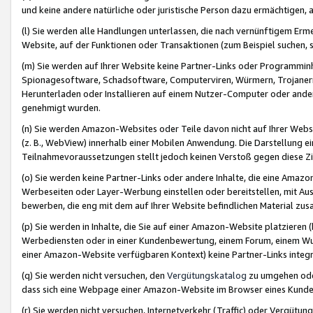
und keine andere natürliche oder juristische Person dazu ermächtigen, a
(l) Sie werden alle Handlungen unterlassen, die nach vernünftigem Erme
Website, auf der Funktionen oder Transaktionen (zum Beispiel suchen, s
(m) Sie werden auf Ihrer Website keine Partner-Links oder Programmin
Spionagesoftware, Schadsoftware, Computerviren, Würmern, Trojaner
Herunterladen oder Installieren auf einem Nutzer-Computer oder ande
genehmigt wurden.
(n) Sie werden Amazon-Websites oder Teile davon nicht auf Ihrer Websi
(z. B., WebView) innerhalb einer Mobilen Anwendung. Die Darstellung ein
Teilnahmevoraussetzungen stellt jedoch keinen Verstoß gegen diese Zif
(o) Sie werden keine Partner-Links oder andere Inhalte, die eine Am
Werbeseiten oder Layer-Werbung einstellen oder bereitstellen, mit Au
bewerben, die eng mit dem auf Ihrer Website befindlichen Material z
(p) Sie werden in Inhalte, die Sie auf einer Amazon-Website platzier
Werbediensten oder in einer Kundenbewertung, einem Forum, einem Wun
einer Amazon-Website verfügbaren Kontext) keine Partner-Links integr
(q) Sie werden nicht versuchen, den
Vergütungskatalog
zu umgehen oder
dass sich eine Webpage einer Amazon-Website im Browser eines Kunden 
(r) Sie werden nicht versuchen, Internetverkehr (Traffic) oder Vergü