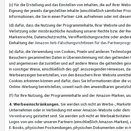
(c) für die Erstellung und das Einstellen von Inhalten, die auf Ihrer We
Eignung der jeweils dargestellten Inhalte (einschließlich sämtlicher 
Informationen, die Sie in einen Partner-Link aufnehmen oder mit diese
(d) dafür, dass die Nutzung der Programminhalte, Ihrer Website und des 
Verletzung oder missbräuchliche Ausübung unserer Rechte bzw. der Recht
Markenrechte, Datenschutzrechte, Veröffentlichungsrechte oder anderer
Einhaltung der
Amazon Anti-Fälschungsrichtlinien für das Partnerpro
(e) dafür, die Verwendung von Cookies, Pixeln und anderen Technologien
Besuchern gesammelten Daten in Übereinstimmung mit den geltenden Ge
und angemessen darzustellen und auf andere Weise die geltenden geset
in sonstiger Weise, einschließlich des ggf. anzuzeigenden Hinweises, d
Werbeanzeigen bereitstellen, von den Besuchern Ihrer Website unmitte
Cookies erkennen können und dafür, dass Sie Informationen über die v
Online-Werbung bereitstellen, soweit nach den anwendbaren gesetzlic
(f) für Ihre Nutzung, der Programminhalte und der Amazon-Marken, u
4. Werbeeinschränkungen.
Sie werden sich nicht an Werbe-, Market
Unternehmen oder in Verbindung mit einer Amazon-Website oder dem Pa
Vereinbarung
gestattet sind. Sie werden sich nicht an Werbeaktivitäten
Logos von uns oder unseren Partnern (einschließlich Amazon-Marken), 
E-Books, physischen Postsendungen, physischen Dokumenten oder in 