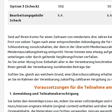
Option 3 (Scheck)
50£
50
Bearbeitungsgebühr
k.A.
k.A
Scheck
Sind auf Ihrem Konto für einen Zeitraum von mindestens drei Jahren kein
Frist von sieben Tagen nach einer entsprechenden Ankündigung die für
Schlussbetrag zurückzuhalten, der dem in der Übersicht Mindestausz
Mindestauszahlungsbetrag entspricht. Ferner können eine etwaig aufg
unterliegen oder durch geltende Verjährungsfristen verfallen.
An Sie unter Abzug bzw. Einbehalt aller in der Vereinbarung beschrieb
Ihnen gemäß der Vereinbarung zustehenden Beträge dar.
Sollten Sie, gleich aus welchem Grund, eine Überschusszahlung erhalte
an Sie im Rahmen der Vereinbarung zukünftig zahlbaren Vergütung zu 
Voraussetzungen für die Teilnahme a
1. Anmeldung und Teilnahmeberechtigung
Sie leiten den Anmeldeprozess ein, indem Sie einen vollständigen und 
muss/müssen originäre Inhalte (original content) enthalten und über d
Originalinhalte, die Materialien von Dritten verwenden, müssen wese