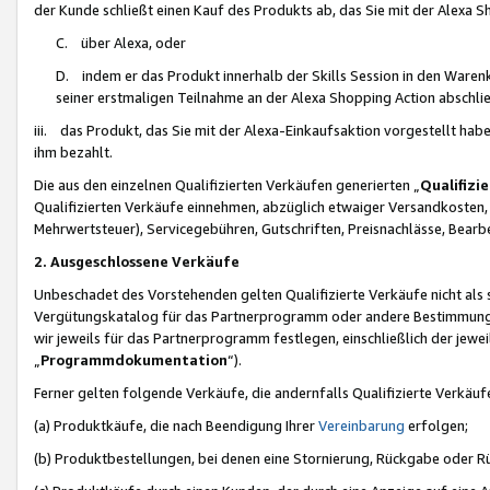
der Kunde schließt einen Kauf des Produkts ab, das Sie mit der Alexa 
C. über Alexa, oder
D. indem er das Produkt innerhalb der Skills Session in den Waren
seiner erstmaligen Teilnahme an der Alexa Shopping Action abschlie
iii. das Produkt, das Sie mit der Alexa-Einkaufsaktion vorgestellt ha
ihm bezahlt.
Die aus den einzelnen Qualifizierten Verkäufen generierten „
Qualifizi
Qualifizierten Verkäufe einnehmen, abzüglich etwaiger Versandkosten
Mehrwertsteuer), Servicegebühren, Gutschriften, Preisnachlässe, Bear
2. Ausgeschlossene Verkäufe
Unbeschadet des Vorstehenden gelten Qualifizierte Verkäufe nicht als
Vergütungskatalog für das Partnerprogramm oder andere Bestimmungen,
wir jeweils für das Partnerprogramm festlegen, einschließlich der jewe
„
Programmdokumentation
“).
Ferner gelten folgende Verkäufe, die andernfalls Qualifizierte Verkä
(a) Produktkäufe, die nach Beendigung Ihrer
Vereinbarung
erfolgen;
(b) Produktbestellungen, bei denen eine Stornierung, Rückgabe oder R