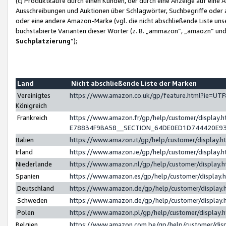
(c) Produktkäufe durch einen Kunden, der durch eine Anzeige auf eine 
Ausschreibungen und Auktionen über Schlagwörter, Suchbegriffe oder 
oder eine andere Amazon-Marke (vgl. die nicht abschließende Liste un
buchstabierte Varianten dieser Wörter (z. B. „ammazon“, „amaozn“ und „
Suchplatzierung
”);
Land
Nicht abschließende Liste der Marken
Vereinigtes
https://www.amazon.co.uk/gp/feature.html?ie=U
Königreich
Frankreich
https://www.amazon.fr/gp/help/customer/displa
E78834F9BA58__SECTION_64DE0ED1D744420E9
Italien
https://www.amazon.it/gp/help/customer/display
Irland
https://www.amazon.ie/gp/help/customer/displa
Niederlande
https://www.amazon.nl/gp/help/customer/display
Spanien
https://www.amazon.es/gp/help/customer/display
Deutschland
https://www.amazon.de/gp/help/customer/displa
Schweden
https://www.amazon.de/gp/help/customer/displa
Polen
https://www.amazon.pl/gp/help/customer/display
Belgien
https://www.amazon.com.be/gp/help/customer/d