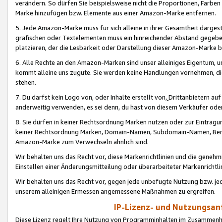
verändern. So dürfen Sie beispielsweise nicht die Proportionen, Farb
Marke hinzufügen bzw. Elemente aus einer Amazon-Marke entfernen.
5. Jede Amazon-Marke muss für sich alleine in ihrer Gesamtheit darge
grafischen oder Textelementen muss ein hinreichender Abstand gegebe
platzieren, der die Lesbarkeit oder Darstellung dieser Amazon-Marke b
6. Alle Rechte an den Amazon-Marken sind unser alleiniges Eigentum, 
kommt alleine uns zugute. Sie werden keine Handlungen vornehmen, 
stehen.
7. Du darfst kein Logo von, oder Inhalte erstellt von,
Drittanbietern au
anderweitig verwenden, es sei denn, du hast von diesem Verkäufer oder
8. Sie dürfen in keiner Rechtsordnung Marken nutzen oder zur Eintragu
keiner Rechtsordnung Marken, Domain-Namen, Subdomain-Namen, Benu
Amazon-Marke zum Verwechseln ähnlich sind.
Wir behalten uns das Recht vor, diese Markenrichtlinien und die gene
Einstellen einer Änderungsmitteilung oder überarbeiteter Markenricht
Wir behalten uns das Recht vor, gegen jede unbefugte Nutzung bzw. jede 
unserem alleinigen Ermessen angemessene Maßnahmen zu ergreifen.
IP-Lizenz- und Nutzungsan
Diese Lizenz regelt Ihre Nutzung von Programminhalten im Zusammen