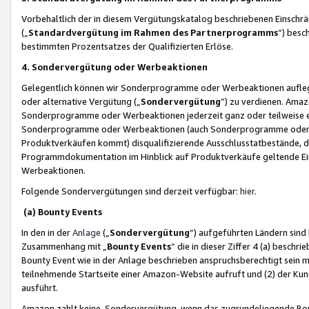
Vorbehaltlich der in diesem Vergütungskatalog beschriebenen Einschr
(„
Standardvergütung im Rahmen des Partnerprogramms
“) besc
bestimmten Prozentsatzes der Qualifizierten Erlöse.
4. Sondervergütung oder Werbeaktionen
Gelegentlich können wir Sonderprogramme oder Werbeaktionen auflegen,
oder alternative Vergütung („
Sondervergütung
”) zu verdienen. Amazo
Sonderprogramme oder Werbeaktionen jederzeit ganz oder teilweise einz
Sonderprogramme oder Werbeaktionen (auch Sonderprogramme oder We
Produktverkäufen kommt) disqualifizierende Ausschlusstatbestände, di
Programmdokumentation im Hinblick auf Produktverkäufe geltende E
Werbeaktionen.
Folgende Sondervergütungen sind derzeit verfügbar:
hier
.
(a) Bounty Events
In den in der
Anlage
(„
Sondervergütung
“) aufgeführten Ländern sind
Zusammenhang mit „
Bounty Events
“ die in dieser Ziffer 4 (a) besch
Bounty Event wie in der Anlage beschrieben anspruchsberechtigt sein mu
teilnehmende Startseite einer Amazon-Website aufruft und (2) der Kun
ausführt.
Amazon zahlt keine Sondervergütung, wenn das zugrundeliegende Boun