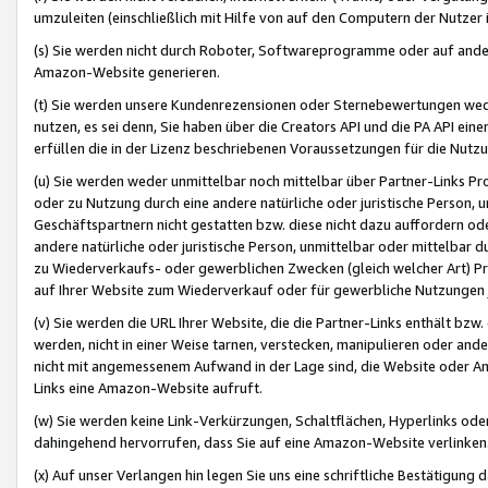
umzuleiten (einschließlich mit Hilfe von auf den Computern der Nutzer i
(s) Sie werden nicht durch Roboter, Softwareprogramme oder auf andere
Amazon-Website generieren.
(t) Sie werden unsere Kundenrezensionen oder Sternebewertungen wed
nutzen, es sei denn, Sie haben über die Creators API und die PA API e
erfüllen die in der Lizenz beschriebenen Voraussetzungen für die Nutzu
(u) Sie werden weder unmittelbar noch mittelbar über Partner-Links P
oder zu Nutzung durch eine andere natürliche oder juristische Person,
Geschäftspartnern nicht gestatten bzw. diese nicht dazu auffordern od
andere natürliche oder juristische Person, unmittelbar oder mittelbar
zu Wiederverkaufs- oder gewerblichen Zwecken (gleich welcher Art) 
auf Ihrer Website zum Wiederverkauf oder für gewerbliche Nutzungen 
(v) Sie werden die URL Ihrer Website, die die Partner-Links enthält b
werden, nicht in einer Weise tarnen, verstecken, manipulieren oder and
nicht mit angemessenem Aufwand in der Lage sind, die Website oder A
Links eine Amazon-Website aufruft.
(w) Sie werden keine Link-Verkürzungen, Schaltflächen, Hyperlinks ode
dahingehend hervorrufen, dass Sie auf eine Amazon-Website verlinken
(x) Auf unser Verlangen hin legen Sie uns eine schriftliche Bestätigung