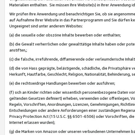
Materialien enthalten. Sie müssen Ihre Website(s) in Ihrer Anwendung ide
Wir prüfen Ihre Anwendung und benachrichtigen Sie, ob sie angenommen
auf Aufnahme Ihrer Website in das Partnerprogramm und Sie dürfen kei
Ungeeignet sind unter anderem Websites:
(a) die sexuelle oder obszöne Inhalte bewerben oder enthalten;
(b) die Gewalt verherrlichen oder gewalttätige Inhalte haben oder pot
anstiften,;
(c) die falsche, irreführende, diffamierende oder verleumderische Inha
(d) die von Hass geprägte, belästigende, schädliche, die Privatsphäre v
Herkunft, Hautfarbe, Geschlecht, Religion, Nationalität, Behinderung, 
(e) die rechtswidrige Handlungen bewerben oder ausführen;
(f) sich an Kinder richten oder wissentlich personenbezogene Daten vo
geltenden Gesetzen definiert) erheben, verwenden oder offenlegen, Vo
Regeln, Vorschriften, Anordnungen, Lizenzen, Genehmigungen, Richtlini
Entscheidungen oder andere Anforderungen einer zuständigen Regierung
Privacy Protection Act (15 U.S.C. §§ 6501-6506) oder Vorschriften, di
Internet erlassen wurden);
(g) die Marken von Amazon oder unseren verbundenen Unternehmen b