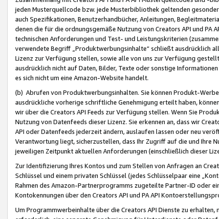
jeden Musterquellcode bzw. jede Musterbibliothek geltenden gesonder
auch Spezifikationen, Benutzerhandbücher, Anleitungen, Begleitmaterial
denen die für die ordnungsgemäße Nutzung von Creators API und PA A
technischen Anforderungen und Test- und Leistungskriterien (zusammen
verwendete Begriff „Produktwerbungsinhalte“ schließt ausdrücklich al
Lizenz zur Verfügung stellen, sowie alle von uns zur Verfügung gestel
ausdrücklich nicht auf Daten, Bilder, Texte oder sonstige Informatione
es sich nicht um eine Amazon-Website handelt.
(b) Abrufen von Produktwerbungsinhalten. Sie können Produkt-Werbein
ausdrückliche vorherige schriftliche Genehmigung erteilt haben, könn
wir über die Creators API Feeds zur Verfügung stellen. Wenn Sie Produk
Nutzung von Datenfeeds dieser Lizenz. Sie erkennen an, dass wir Creat
API oder Datenfeeds jederzeit ändern, auslaufen lassen oder neu veröffe
Verantwortung liegt, sicherzustellen, dass Ihr Zugriff auf die und Ihr
jeweiligen Zeitpunkt aktuellen Anforderungen (einschließlich dieser Liz
Zur Identifizierung Ihres Kontos und zum Stellen von Anfragen an Crea
Schlüssel und einem privaten Schlüssel (jedes Schlüsselpaar eine „Kon
Rahmen des Amazon-Partnerprogramms zugeteilte Partner-ID oder ein
Kontokennungen über den Creators API und PA API Kontoerstellungspro
Um Programmwerbeinhalte über die Creators API Dienste zu erhalten, m