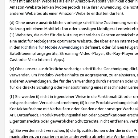
nicht mit anderen Websites als einer Amazon-Website verlinken oder i
Amazon-Website lenken (wobei jedoch Teile Ihrer Anwendung, die nich
anderen Websites als einer Amazon-Website enthalten dürfen).
(d) Ohne unsere ausdrückliche vorherige schriftliche Zustimmung werd
Nutzung mit einem Mobiltelefon oder sonstigen Mobilgerät entwickelt
(1) Websites, die nicht für die Nutzung mit solchen Geräten entwickelt
eine nicht für Mobilgeräte optimierte Website, die über einen Interne
in den
Richtlinie für Mobile Anwendungen
definiert, oder (3) Beistellge
Satellitenempfangsgeräte, Streaming-Video-Player, Blu-Ray-Player ode
Cast oder Vizio Internet-Apps).
(e) Ohne unsere ausdrückliche vorherige schriftliche Genehmigung dürfe
verwenden, um Produkt-Werbeinhalte zu aggregieren, zu analysieren, 
anderen Anwendungen, die für die Verwendung durch Personen oder Or
für die direkte Schulung oder Feinabstimmung eines maschinellen Lern
(f) Sie werden (i) nicht in irgendeiner Weise in die Funktionalität ode
entsprechenden Versuch unternehmen; (ii) keine Produktwerbungsinha
Kontaktaufnahme mit Verkäufern oder Kunden oder sonstiger Werbeaktiv
API, Datenfeeds, Produktwerbungsinhalten oder Spezifikationen erschei
Eigentumsrechte oder gewerblicher Schutzrechte, nicht entfernen, verd
(g) Sie werden nicht versuchen, (i) die Spezifikationen oder die in de
manipulieren, zu reparieren oder anderweitig abgeleitete Werke davon z