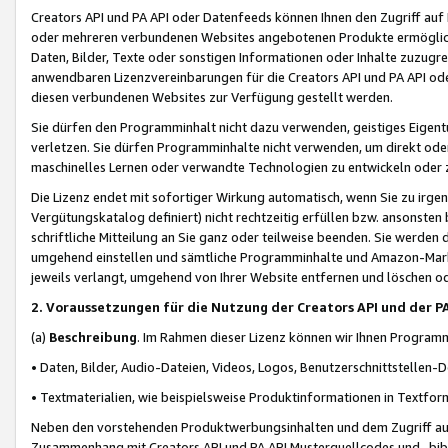
Creators API und PA API oder Datenfeeds können Ihnen den Zugriff auf D
oder mehreren verbundenen Websites angebotenen Produkte ermögliche
Daten, Bilder, Texte oder sonstigen Informationen oder Inhalte zuzugre
anwendbaren Lizenzvereinbarungen für die Creators API und PA API od
diesen verbundenen Websites zur Verfügung gestellt werden.
Sie dürfen den Programminhalt nicht dazu verwenden, geistiges Eigent
verletzen. Sie dürfen Programminhalte nicht verwenden, um direkt ode
maschinelles Lernen oder verwandte Technologien zu entwickeln oder zu
Die Lizenz endet mit sofortiger Wirkung automatisch, wenn Sie zu irg
Vergütungskatalog definiert) nicht rechtzeitig erfüllen bzw. ansonsten
schriftliche Mitteilung an Sie ganz oder teilweise beenden. Sie werden
umgehend einstellen und sämtliche Programminhalte und Amazon-Marke
jeweils verlangt, umgehend von Ihrer Website entfernen und löschen od
2. Voraussetzungen für die Nutzung der Creators API und der P
(a)
Beschreibung
. Im Rahmen dieser Lizenz können wir Ihnen Programmi
• Daten, Bilder, Audio-Dateien, Videos, Logos, Benutzerschnittstellen-
• Textmaterialien, wie beispielsweise Produktinformationen in Textfor
Neben den vorstehenden Produktwerbungsinhalten und dem Zugriff auf 
Zusammenhang mit Creators API und PA API Musterquellcodes und -bibli