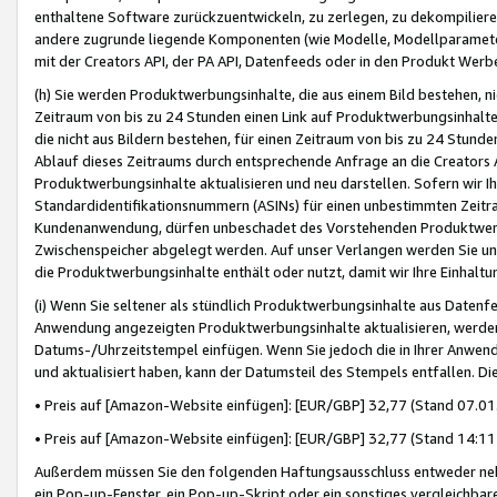
enthaltene Software zurückzuentwickeln, zu zerlegen, zu dekompilier
andere zugrunde liegende Komponenten (wie Modelle, Modellparameter
mit der Creators API, der PA API, Datenfeeds oder in den Produkt Werb
(h) Sie werden Produktwerbungsinhalte, die aus einem Bild bestehen, ni
Zeitraum von bis zu 24 Stunden einen Link auf Produktwerbungsinhalte
die nicht aus Bildern bestehen, für einen Zeitraum von bis zu 24 Stund
Ablauf dieses Zeitraums durch entsprechende Anfrage an die Creators 
Produktwerbungsinhalte aktualisieren und neu darstellen. Sofern wir Ih
Standardidentifikationsnummern (ASINs) für einen unbestimmten Zeitra
Kundenanwendung, dürfen unbeschadet des Vorstehenden Produktwerbu
Zwischenspeicher abgelegt werden. Auf unser Verlangen werden Sie un
die Produktwerbungsinhalte enthält oder nutzt, damit wir Ihre Einhalt
(i) Wenn Sie seltener als stündlich Produktwerbungsinhalte aus Datenfe
Anwendung angezeigten Produktwerbungsinhalte aktualisieren, werden 
Datums-/Uhrzeitstempel einfügen. Wenn Sie jedoch die in Ihrer Anwe
und aktualisiert haben, kann der Datumsteil des Stempels entfallen. Dies
• Preis auf [Amazon-Website einfügen]: [EUR/GBP] 32,77 (Stand 07.01.
• Preis auf [Amazon-Website einfügen]: [EUR/GBP] 32,77 (Stand 14:11 
Außerdem müssen Sie den folgenden Haftungsausschluss entweder neb
ein Pop-up-Fenster, ein Pop-up-Skript oder ein sonstiges vergleichba