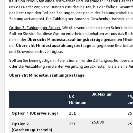
Kauf von Produkten eingelöst werden und unterliegen unseren Geschäf
uns das Recht vor, Vergütungen zurückzuhalten, bis der fällige Gesamt
das Recht vor, den Teil der Zahlungen, der den in der Zahlungstabelle 
Zahlungsart angibst. Die Zahlung per Amazon-Geschenkgutschein ist in
Option 3: Zahlung per Scheck.
Wir übersenden Ihnen einen Scheck in Höh
Sollten Sie sich für diese Option entscheiden, behalten wir uns das Rec
den in der
Übersicht Mindestauszahlungsbeträge
genannten Mindest
der
Übersicht Mindestauszahlungsbeträge
angegebene Bearbeitung
und Schweden nicht verfügbar.
Sollten Sie keine gültigen Informationen für die Zahlungsoption bereit
oder die Auszahlung verdienter Vergütung zurückhalten, bis Sie eine A
Übersicht Mindestauszahlungsbeträge
UK Maxium
UK
FR,
Minimum
un
Option 1 (Überweisung)
25£
25
£5,000
Option 2
25£
25
(Geschenkgutschein)