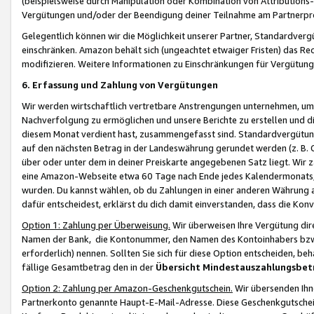
(beispielsweise durch Manipulation oder Kombination von Attributions-
Vergütungen und/oder der Beendigung deiner Teilnahme am Partnerp
Gelegentlich können wir die Möglichkeit unserer Partner, Standardv
einschränken. Amazon behält sich (ungeachtet etwaiger Fristen) das Re
modifizieren. Weitere Informationen zu Einschränkungen für Vergütung
6. Erfassung und Zahlung von Vergütungen
Wir werden wirtschaftlich vertretbare Anstrengungen unternehmen, um 
Nachverfolgung zu ermöglichen und unsere Berichte zu erstellen und di
diesem Monat verdient hast, zusammengefasst sind. Standardvergütung
auf den nächsten Betrag in der Landeswährung gerundet werden (z. B. C
über oder unter dem in deiner Preiskarte angegebenen Satz liegt. Wir
eine Amazon-Webseite etwa 60 Tage nach Ende jedes Kalendermonats, i
wurden. Du kannst wählen, ob du Zahlungen in einer anderen Währung
dafür entscheidest, erklärst du dich damit einverstanden, dass die K
Option 1: Zahlung per Überweisung.
Wir überweisen Ihre Vergütung dir
Namen der Bank, die Kontonummer, den Namen des Kontoinhabers bzw. a
erforderlich) nennen. Sollten Sie sich für diese Option entscheiden, be
fällige Gesamtbetrag den in der
Übersicht Mindestauszahlungsbet
Option 2: Zahlung per Amazon-Geschenkgutschein.
Wir übersenden Ihne
Partnerkonto genannte Haupt-E-Mail-Adresse. Diese Geschenkgutschei