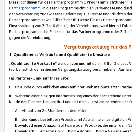
Diese Richtlinien für das Partnerprogramm („
Programmrichtlinien
“)
Partnerprogramm
; in diesen Programmrichtlinien verwendete und durch
der Vereinbarung zugewiesene Bedeutung. Die Rechte und Pflichten de
Partnerprogramm sowie Ziffer 3 der IP-Lizenz für das Partnerprogram
Einschränkung von Ziffer 6 Abs. (a) der Vereinbarung wird hiermit Fol
Partnerprogramm, die IP-Lizenz für das Partnerprogramm oder Ziffer 1
gegen die Vereinbarung.
Vergütungskatalog für das 
1. Qualifizierte Verkäufe und Qualifizierte Umsätze
„
Qualifizierte Verkäufe
“ werden von uns mit den in Ziffer 3 diese
(vorbehaltlich der in diesem Vergütungskatalog beschriebenen Ausnah
(a) Partner- Link auf Ihrer Site
:
i. ein Kunde durch Anklicken eines auf Ihrer Website platzierten Part
ii. während einer einzigen Internetsitzung eines der nachstehend unter (i)
Kunde den Partner-Link anklickt und mit dem zuerst eintretenden der f
A. Ablauf von 24 Stunden seit dem Klick,
B. der Kunde bestellt ein Produkt, mit Ausnahme eines digitalen P
Download einer Amazon Software oder Produkte, die unter dem N
Downloads“, „Amazon Coin“, „Kindle Books“, „Kindle Newspapers“, „