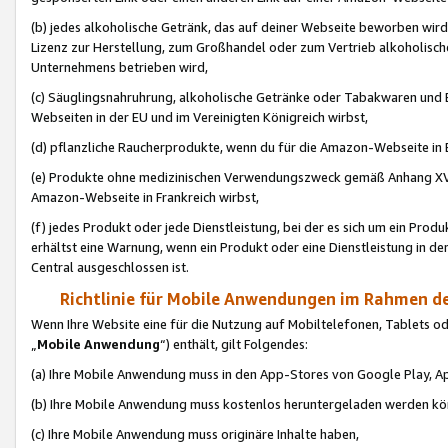
(b) jedes alkoholische Getränk, das auf deiner Webseite beworben wird
Lizenz zur Herstellung, zum Großhandel oder zum Vertrieb alkoholisch
Unternehmens betrieben wird,
(c) Säuglingsnahruhrung, alkoholische Getränke oder Tabakwaren und E
Webseiten in der EU und im Vereinigten Königreich wirbst,
(d) pflanzliche Raucherprodukte, wenn du für die Amazon-Webseite in B
(e) Produkte ohne medizinischen Verwendungszweck gemäß Anhang XVI 
Amazon-Webseite in Frankreich wirbst,
(f) jedes Produkt oder jede Dienstleistung, bei der es sich um ein Prod
erhältst eine Warnung, wenn ein Produkt oder eine Dienstleistung in de
Central ausgeschlossen ist.
Richtlinie für Mobile Anwendungen im Rahmen de
Wenn Ihre Website eine für die Nutzung auf Mobiltelefonen, Tablets 
„
Mobile Anwendung
“) enthält, gilt Folgendes:
(a) Ihre Mobile Anwendung muss in den App-Stores von Google Play, A
(b) Ihre Mobile Anwendung muss kostenlos heruntergeladen werden könn
(c) Ihre Mobile Anwendung muss originäre Inhalte haben,